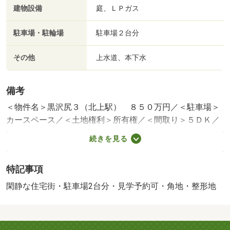
建物設備
庭、ＬＰガス
駐車場・駐輪場
駐車場２台分
その他
上水道、本下水
備考
＜物件名＞黒沢尻３（北上駅） ８５０万円／＜駐車場＞
カースペース／＜土地権利＞所有権／＜間取り＞５ＤＫ／
＜特徴＞利便施設が徒歩圏内と落ち着いた住環境の両立が
続きを見る
可能な物件！、駐車２台可・閑静な住宅地・角地・整形
地・庭
特記事項
販売戸数：1戸
法令等制限：文化財保護法、景観法、文化財保護法 景観
閑静な住宅街・駐車場2台分・見学予約可・角地・整形地
法 法２２条区域 宅地造成及び特定盛土等規制法