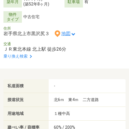
築年月
駐車場
有
(築52年8ヶ月)
物件
中古住宅
タイプ
住所
岩手県北上市黒沢尻３
地図
交通
ＪＲ東北本線 北上駅 徒歩26分
乗り換え検索
私道面積
-
接道状況
北6ｍ 東4ｍ 二方道路
用途地域
１種中高
建ぺい率 / 容積率
60% / 200%