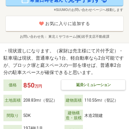
希望日時を選んで
※SUUMOのお問い合わせページへ移動します
お気に入りに追加する
お問い合わせ先
東北ミサワホーム(株)岩手支店不動産課
・現状渡しになります。（家財は売主様にて片付予定）・
駐車場は現状、普通車なら1台、軽自動車なら2台可能です
が、ブロック塀と庭スペースの一部を壊せば、普通車2台
分の駐車スペースが確保できると思います。
850
返済シミュレーション
価格
万円
土地面積
208.83m
（登記）
建物面積
110.55m
（登記）
2
2
建物構
間取り
5DK
木造2階建
造・規模
1974年1月