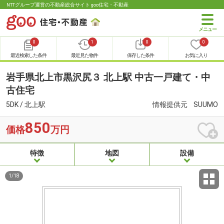
NTTグループ運営の不動産総合サイト goo住宅・不動産
0
1
0
0
最近検索した条件
最近見た物件
保存した条件
お気に入り
岩手県北上市黒沢尻３ 北上駅 中古一戸建て・中
古住宅
5DK / 北上駅
情報提供元
SUUMO
850
価格
万円
特徴
地図
設備
1
/
18