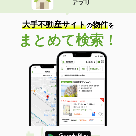
アプリ
大手不動産サイト
物件
の
を
まとめて検索！