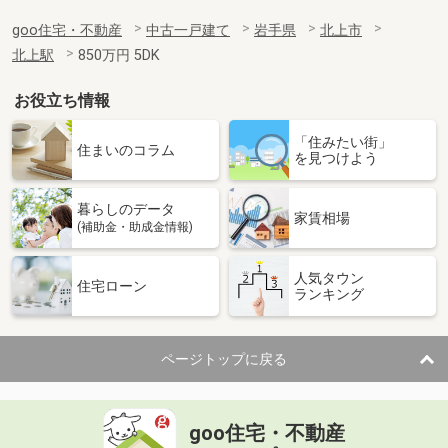
goo住宅・不動産
中古一戸建て
岩手県
北上市
北上駅
850万円 5DK
お役立ち情報
「住みたい街」
住まいのコラム
を見つけよう
暮らしのデータ
家賃相場
(補助金・助成金情報)
人気タウン
住宅ローン
ランキング
ページトップに戻る
goo住宅・不動産