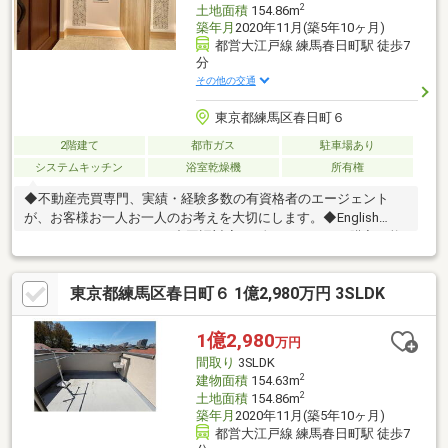
2
土地面積
154.86m
築年月
2020年11月(築5年10ヶ月)
都営大江戸線 練馬春日町駅 徒歩7
分
その他の交通
東京都練馬区春日町６
2階建て
都市ガス
駐車場あり
システムキッチン
浴室乾燥機
所有権
◆不動産売買専門、実績・経験多数の有資格者のエージェント
が、お客様お一人お一人のお考えを大切にします。◆English
Speaking Staff Available/中国語対応■頭金０円からのご購入可能
です■（諸費用もOK）【東宝ハウス東京】提携住宅ローン 下記
が全て付帯（金利上乗せ無し）(1) 【がん団体生命保険】(2)
東京都練馬区春日町６ 1億2,980万円 3SLDK
【金消契約時の印紙代不要】【ガン100％保障団信】＋【全疾病
保障】 ※金融機関との提携で驚きの低金利と保障を実現しまし
た。
1億2,980
万円
間取り
3SLDK
2
建物面積
154.63m
2
土地面積
154.86m
築年月
2020年11月(築5年10ヶ月)
都営大江戸線 練馬春日町駅 徒歩7