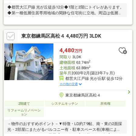
◆都営大江戸線 光が丘徒歩12分◆1階と2階にトイレがあります。
◆第一種低層住居専用地域の閑静な住宅街に立地。周辺は低層住
宅の街並みが広がっております。◆来訪者を映像で確認できるTV
モニター付きインターホン有り。◆太陽光採光システムあり（ひ
まわり）※容積率をオーバーしており、監督官庁による是正命令
東京都練馬区高松４ 4,480万円 3LDK
を受ける可能性があります。
4,480
万円
間取り
3LDK
2
建物面積
63.74m
2
土地面積
63.88m
築年月
2003年2月(築23年7ヶ月)
都営大江戸線 光が丘駅 徒歩12分
その他の交通
東京都練馬区高松４
2階建て
システムキッチン
所有権
リフォームリノベーシ
ョン
－物件のおすすめポイント－▼特徴・LD約7.9帖、南・東の2面採
光・2部屋にまたがるバルコニー有・駐車スペース有(車種によ
る)▼内外装リフォーム履歴【2025年2月】外壁改修工事【2025年