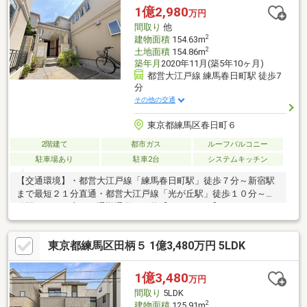
橋区・北区・練馬区の物件情報はアドキャストまで！都内に16店
1億2,980
万円
舗展開！未公開物件多数！物件探しのお困りの方はぜひ、アドキ
間取り
他
ャストまで♪
2
建物面積
154.63m
2
土地面積
154.86m
築年月
2020年11月(築5年10ヶ月)
都営大江戸線 練馬春日町駅 徒歩7
分
その他の交通
東京都練馬区春日町６
2階建て
都市ガス
ルーフバルコニー
駐車場あり
駐車2台
システムキッチン
【交通環境】・都営大江戸線「練馬春日町駅」徒歩７分～新宿駅
まで最短２１分直通・都営大江戸線「光が丘駅」徒歩１０分～始
発駅のため、座って通勤通学が可能【ＰＯＩＮＴ】・１ＬＤＫ＋
Ｓ／２ＬＤＫ＋Ｓの２世帯プラン・ご家族と会話を楽しみながら
料理が出来る人気の対面キッチン・プールやBBQ等、アウトドア
東京都練馬区田柄５ 1億3,480万円 5LDK
リビング感覚で使えるルーフバルコニー【街並み】・桜並木と１
３星座をモチーフにした美しい邸宅街・石積風ウォールやアー
チ、大理石調の装飾が彩るフィレンツェ風の街並み【設備仕
1億3,480
万円
様】・SECOM搭載・食器洗浄乾燥機・HIコンロ・浴室暖房乾燥
間取り
5LDK
機・オートバス・シャワートイレなど
2
建物面積
125.91m