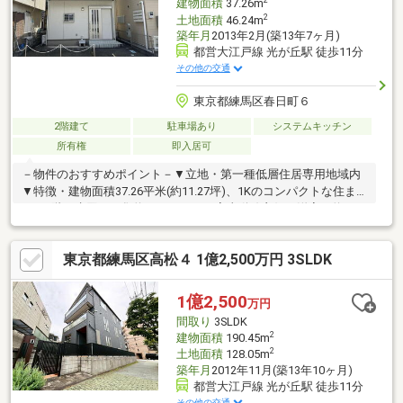
2
建物面積
37.26m
2
土地面積
46.24m
築年月
2013年2月(築13年7ヶ月)
都営大江戸線 光が丘駅 徒歩11分
その他の交通
東京都練馬区春日町６
2階建て
駐車場あり
システムキッチン
所有権
即入居可
－物件のおすすめポイント－▼立地・第一種低層住居専用地域内
▼特徴・建物面積37.26平米(約11.27坪)、1Kのコンパクトな住ま
い・1階に水回りが集約されており、家事動線良好・洋室は約10.7
帖、4面採光設計・駐車場付き(車種による)▼周辺環境・マルエツ
練馬高松店 徒歩6分(約450m)・練馬区立わかみや公園 徒歩7分(約
東京都練馬区高松４ 1億2,500万円 3SLDK
500m)・セブンイレブン練馬春日町6丁目店 徒歩4分(約300m)・サ
ンドラッグ光が丘店 徒歩2分(約130m)■ ご希望の住まい探しをお
手伝いします ━━━━━・・・物件の詳細・ご相談はお気軽にお
1億2,500
万円
問い合わせください。
間取り
3SLDK
2
建物面積
190.45m
2
土地面積
128.05m
築年月
2012年11月(築13年10ヶ月)
都営大江戸線 光が丘駅 徒歩11分
その他の交通