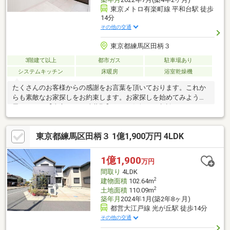
東京メトロ有楽町線 平和台駅 徒歩
14分
その他の交通
東京都練馬区田柄３
3階建て以上
都市ガス
駐車場あり
システムキッチン
床暖房
浴室乾燥機
たくさんのお客様からの感謝をお言葉を頂いております。これか
らも素敵なお家探しをお約束します。お家探しを始めてみようと
思われたら【東宝ハウス武蔵野】までお気軽にご相談下さいま
せ。ご条件など何も決まっていなくても大丈夫です。まずはお客
様の【夢】や【理想】をお聞かせ下さい。「行って良かった！会
東京都練馬区田柄３ 1億1,900万円 4LDK
って良かった！そして楽しかった！」と思って頂けるようスタッ
フ一同【夢に！人に！住まいに本気です！！】【資料請求】又は
【見学予約】ボタンをクリック又は東宝ハウス武蔵野【フリーダ
1億1,900
万円
イヤル:0120-130-510】までお気軽にご連絡下さいませ。
間取り
4LDK
2
建物面積
102.64m
2
土地面積
110.09m
築年月
2024年1月(築2年8ヶ月)
都営大江戸線 光が丘駅 徒歩14分
その他の交通