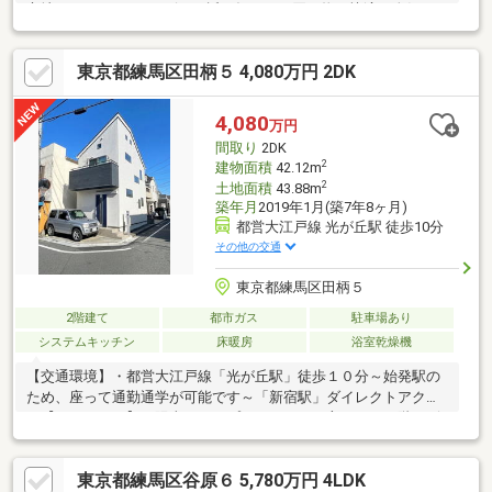
立地■スーパー、コンビニも近く毎日のお買い物も快適 人気の
光が丘IMA ・・約1430ｍ■建物96.98㎡ 2階建て4LDK+カースペ
ース ・ＬＤＫは17帖の開放感 ・リビング続きの和室あり ・
東京都練馬区田柄５ 4,080万円 2DK
南に面したワイドバルコニー ・豊富な収納■太陽光システム搭
載■敷地南側は建物がないので陽当たり良好です♪■住宅性能評価
W取得 耐震等級3取得の地震に強い家■内装【新規リフォー
4,080
万円
ム】 ～快適に新生活のスタートができます♪～
間取り
2DK
2
建物面積
42.12m
2
土地面積
43.88m
築年月
2019年1月(築7年8ヶ月)
都営大江戸線 光が丘駅 徒歩10分
その他の交通
東京都練馬区田柄５
2階建て
都市ガス
駐車場あり
システムキッチン
床暖房
浴室乾燥機
【交通環境】・都営大江戸線「光が丘駅」徒歩１０分～始発駅の
ため、座って通勤通学が可能です～「新宿駅」ダイレクトアクセ
ス【ＰＯＩＮＴ】・陽当たりとプライバシーが守られる２階リビ
ング・動線が良く、お部屋がすっきり見える壁付けキッチン・グ
ルニエは安定した固定階段で荷物の運搬も安心です・床暖房ござ
東京都練馬区谷原６ 5,780万円 4LDK
います♪(２階DK、２階洋室)【駅の魅力】・駅周辺には、「リヴィ