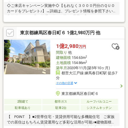
◇ご来店キャンペーン実施中◇【もれなく３０００円分のＱＵＯ
カードをプレゼント♪】→詳細は、プレゼント情報を参照下さい。
◇物件レポート◇・賃貸併用も可能、2世帯住宅としても可。・2
階建ての落ち着いた住まい。・練馬春日町駅徒歩7分ｘ光が丘駅徒
歩10分の立地。・室内はきれいにご利用されております。・敷
東京都練馬区春日町６ 1億2,980万円 他
地、建物ともに46坪超。☆無料にて資金の見える可「生涯FPサー
ビス」実施中。詳細、内覧、ご購入後を想定したライフプラン
等、お気軽に東宝ハウスライフソリューションズグループ 株式
1億2,980
万円
会社東宝ハウス川口 営業1課 【0120-104-861】まで！
間取り
他
2
建物面積
154.63m
2
土地面積
154.86m
築年月
2020年11月(築5年10ヶ月)
都営大江戸線 練馬春日町駅 徒歩7
分
その他の交通
東京都練馬区春日町６
2階建て
都市ガス
ルーフバルコニー
駐車場あり
駐車2台
システムキッチン
【 POINT 】■2世帯住宅・賃貸併用可能な多機能住宅 ご家族
での居住はもちろん賃貸運用など多彩な活用が可能♪■建物面積
154.6㎡のボリューム感のある一邸 都内では希少な広さで、開放