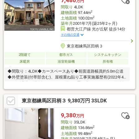
7,480
万円
間取り
4LDK
2
建物面積
97.44m
2
土地面積
100.02m
築年月
2001年7月(築25年2ヶ月)
都営大江戸線 光が丘駅 徒歩14分
その他の交通
東京都練馬区田柄３
2階建て
都市ガス
システムキッチン
床暖房
浴室乾燥機
所有権
◆間取り：4LDK◆カースペースあり◆前面道路幅員約5.0m公道
◆外壁塗装(付帯部含む)、屋根重ね貼り工事実施履歴有(2022年4
月頃)《室内の特徴》・ＬＤＫは約17.1畳の大きさがあり、2面採
光ですので、日当たり、風通し良好です。・リビング部分折り上
げ天井(上げ天井高2.5m)・ガス式床暖房3面(キッチン、ダイニン
東京都練馬区田柄３ 9,380万円 3SLDK
グ、リビング)・キッチン食洗器あり・2階屋根裏収納あり・浴室
乾燥器あり・各居室に収納があります。・全居室5畳以上の広さが
あります。・ユニットバスサイズ1616・各階にトイレがありま
9,380
万円
す。・リビングにガス栓2か所あり
間取り
3SLDK
2
建物面積
136.86m
2
土地面積
99.48m
築年月
2022年7月(築4年2ヶ月)