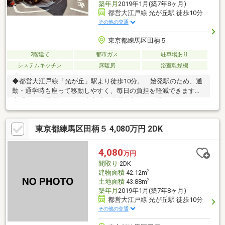
築年月
2019年1月(築7年8ヶ月)
都営大江戸線 光が丘駅 徒歩10分
その他の交通
東京都練馬区田柄５
2階建て
都市ガス
駐車場あり
システムキッチン
床暖房
浴室乾燥機
◆都営大江戸線「光が丘」駅より徒歩10分。 始発駅のため、通
勤・通学時も座って移動しやすく、毎日の負担を軽減できます。
◆「しまう場所がある」安心感。小屋裏収納が、暮らしにゆとり
と快適さをプラス。◆周辺にはばなな公園、新場の森公園、田柄
梅林公園と公園が点在。 お子さまとの外遊びや毎日のお散歩も
東京都練馬区田柄５ 4,080万円 2DK
気軽に楽しめる住環境です。◆マルエツ徒歩4分、セブンイレブ
ン徒歩3分♪ 毎日のお買物も、ちょっと買い足しも気軽にできる
便利な立地。○ライフプランナーによる無料資金計画・診断実施
4,080
万円
中○キッズスペース完備でお子様連れでも安心☆やりとり不要で
間取り
2DK
内覧確定可能！見学予約の赤いボタンから簡単予約☆
2
建物面積
42.12m
2
土地面積
43.88m
築年月
2019年1月(築7年8ヶ月)
都営大江戸線 光が丘駅 徒歩10分
その他の交通