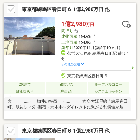
東京都練馬区春日町６ 1億2,980万円 他
1億2,980
万円
間取り
他
2
建物面積
154.63m
2
土地面積
154.86m
築年月
2020年11月(築5年10ヶ月)
都営大江戸線 練馬春日町駅 徒歩7
分
その他の交通
東京都練馬区春日町６
2階建て
都市ガス
ルーフバルコニー
駐車場あり
駐車2台
システムキッチン
☆━━━…‥・ 物件の特徴 ・‥…━━━☆◇大江戸線「練馬春日
町」駅徒歩７分♪新宿・六本木へダイレクトに繋がる利便性が魅力
♪◆154平米超のゆとりある敷地♪カースペース２台分を確保した
開放感ある暮らし♪◇賃貸併用も可能な完全分離型2世帯住宅♪将
来のライフプランに合わせ柔軟に活用♪◆第一種低層住居専用地
東京都練馬区春日町６ 1億2,980万円 他
域の閑静な街♪☆━━━…‥・ ━☆━ ・‥…━━━☆【豊富
な未公開物件情報】板橋区大山にお店がございます。豊島区・板