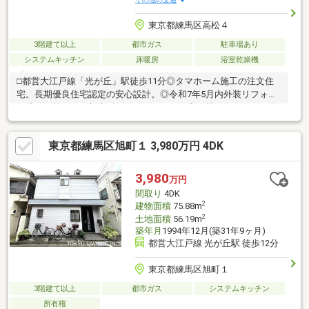
東京都練馬区高松４
3階建て以上
都市ガス
駐車場あり
システムキッチン
床暖房
浴室乾燥機
□都営大江戸線「光が丘」駅徒歩11分◎タマホーム施工の注文住
宅。長期優良住宅認定の安心設計。◎令和7年5月内外装リフォー
ム済。気持ちよく新生活を始められます。◎26帖LDK×2WIC×2納
戸を備えた収納豊富な間取り。◎太陽光発電・蓄電池・床暖房な
ど快適設備が充実しています。◎北東・北西角地、南向きバルコ
東京都練馬区旭町１ 3,980万円 4DK
ニーで陽当たり、通風良好。皆様が住まいに求める「もっと」を
未来へつなぐ道しるべであります様、不動産のエキスパートとし
てお客様の住まいさがしをサポートします。□現地のご見学、資
3,980
万円
料請求受付中です！物件のことはもちろん、地域の事やご購入ま
間取り
4DK
での流れなど、お気軽にお問い合わせくださいませ♪
2
建物面積
75.88m
2
土地面積
56.19m
築年月
1994年12月(築31年9ヶ月)
都営大江戸線 光が丘駅 徒歩12分
東京都練馬区旭町１
3階建て以上
都市ガス
システムキッチン
所有権