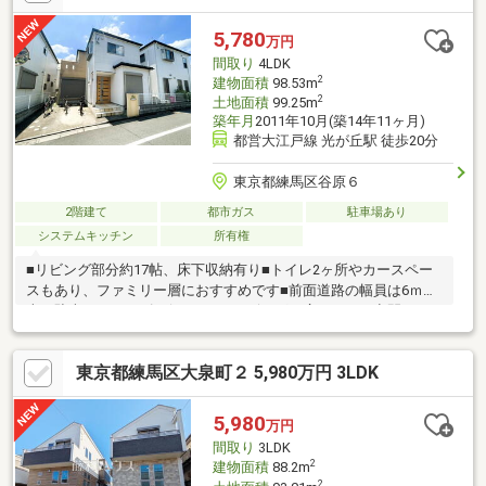
ン」や「イオン」などの大型商業施設が集まっており、お買い物
環境良好です。また、自然豊かな「光が丘公園」が徒歩圏内にあ
5,780
万円
り、春には桜が、秋には紅葉が彩ります♪愛犬とのお散歩やピクニ
間取り
4LDK
ック、BBQやスポーツなどが楽しめます♪
2
建物面積
98.53m
2
土地面積
99.25m
築年月
2011年10月(築14年11ヶ月)
都営大江戸線 光が丘駅 徒歩20分
東京都練馬区谷原６
2階建て
都市ガス
駐車場あり
システムキッチン
所有権
■リビング部分約17帖、床下収納有り■トイレ2ヶ所やカースペー
スもあり、ファミリー層におすすめです■前面道路の幅員は6ｍで
車の駐車がスムーズに行えます■リビングは広々とした空間でお
好みのレイアウトで家具を設置することが可能となっております
■保育園、公園が近く子育て環境に優れております
東京都練馬区大泉町２ 5,980万円 3LDK
5,980
万円
間取り
3LDK
2
建物面積
88.2m
2