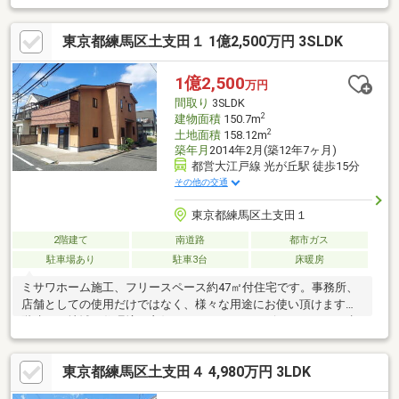
東京都練馬区土支田１ 1億2,500万円 3SLDK
1億2,500
万円
間取り
3SLDK
2
建物面積
150.7m
2
土地面積
158.12m
築年月
2014年2月(築12年7ヶ月)
都営大江戸線 光が丘駅 徒歩15分
その他の交通
東京都練馬区土支田１
2階建て
南道路
都市ガス
駐車場あり
駐車3台
床暖房
ミサワホーム施工、フリースペース約47㎡付住宅です。事務所、
店舗としての使用だけではなく、様々な用途にお使い頂けます。2
階建ての地域で住環境も良好となります。コンビニ、スパーも歩
いて2分でとても便利にお住まい頂けます。お気軽にお問い合わせ
ください。
東京都練馬区土支田４ 4,980万円 3LDK