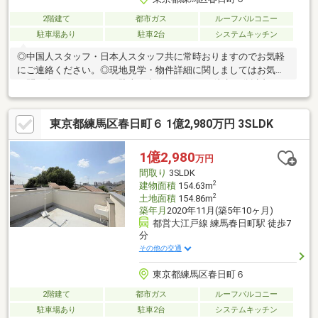
2階建て
都市ガス
ルーフバルコニー
駐車場あり
駐車2台
システムキッチン
◎中国人スタッフ・日本人スタッフ共に常時おりますのでお気軽
にご連絡ください。◎現地見学・物件詳細に関しましてはお気軽
に問い合わせください。駐車２台可、スーパー 徒歩10分以内、シ
ステムキッチン、浴室乾燥機、陽当り良好、全居室収納、駅まで
平坦、閑静な住宅地、ＬＤＫ１５畳以上、前道６ｍ以上、和室、
東京都練馬区春日町６ 1億2,980万円 3SLDK
庭、シャワー付洗面化粧台、対面式キッチン、ワイドバルコニ
ー、バリアフリー、トイレ２ヶ所、浴室１坪以上、２階建、２面
以上バルコニー、南面バルコニー、オートバス、温水洗浄便座、
1億2,980
万円
床下収納、浴室に窓、節水型トイレ、ルーフバルコニー、平坦
間取り
3SLDK
地、屋根裏収納、床暖房、食器洗乾燥機、周辺交通量少なめ、浄
2
建物面積
154.63m
水器
2
土地面積
154.86m
築年月
2020年11月(築5年10ヶ月)
都営大江戸線 練馬春日町駅 徒歩7
分
その他の交通
東京都練馬区春日町６
2階建て
都市ガス
ルーフバルコニー
駐車場あり
駐車2台
システムキッチン