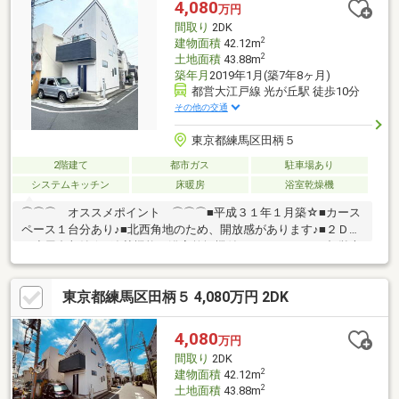
4,080
万円
間取り
2DK
2
建物面積
42.12m
2
土地面積
43.88m
築年月
2019年1月(築7年8ヶ月)
都営大江戸線 光が丘駅 徒歩10分
その他の交通
東京都練馬区田柄５
2階建て
都市ガス
駐車場あり
システムキッチン
床暖房
浴室乾燥機
⌒⌒⌒ オススメポイント ⌒⌒⌒■平成３１年１月築☆■カース
ペース１台分あり♪■北西角地のため、開放感があります♪■２ＤＫ
＋小屋裏収納☆■追焚機能・浴室乾燥機付ユニットバス！■都営大
江戸線「光が丘」駅まで徒歩１０分♪＼ ご覧頂きまして誠にあり
がとうございます ／練馬区・西東京市の不動産購入や売却は、
東京都練馬区田柄５ 4,080万円 2DK
福屋不動産販売 石神井公園へお任せください。お問合せ・ご来店
をスタッフ一同心よりお待ちしております。
4,080
万円
間取り
2DK
2
建物面積
42.12m
2
土地面積
43.88m