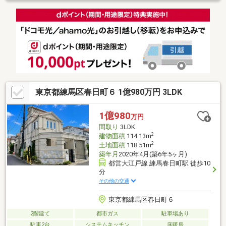
面鏡洗面台、浴室乾燥機など機能的な設備も充実(3)屋根裏収納へ
は固定階段で登れるため、大きなモノの出し入れも容易です(4)カ
ースペース有。前面道路幅は北側約6m、西側約5mと駐車も楽々
(5)2駅利用可！都営大江戸線「光が丘」駅、「練馬春日町」駅ま
で各徒歩10分(6)徒歩5分圏内にスーパー、コンビニがあり、周辺
に生活施設が充実した立地です。
東京都練馬区春日町６ 1億980万円 3LDK
1億980
万円
間取り
3LDK
2
建物面積
114.13m
2
土地面積
118.51m
築年月
2020年4月(築6年5ヶ月)
都営大江戸線 練馬春日町駅 徒歩10
分
その他の交通
東京都練馬区春日町６
2階建て
都市ガス
駐車場あり
駐車2台
システムキッチン
床暖房