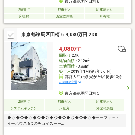
東京都練馬区田柄５
2階建て
都市ガス
駐車場あり
床暖房
浴室乾燥機
所有権
東京都練馬区田柄５ 4,080万円 2DK
4,080
万円
間取り
2DK
2
建物面積
42.12m
2
土地面積
43.88m
築年月
2019年1月(築7年8ヶ月)
都営大江戸線 光が丘駅 徒歩10分
その他の交通
東京都練馬区田柄５
2階建て
都市ガス
駐車場あり
システムキッチン
床暖房
浴室乾燥機
◆◇◆◇◆◇◆◇◆◇◆◇◆◇◆◇◆◇◆◇◆ーーフィット
イーハウス 6つのチョイスーー
◆◇◆◇◆◇◆◇◆◇◆◇◆◇◆◇◆◇◆◇◆(1)北西角地で
開放的。窓が随所に配置されており、通風良好です(2)床暖房や三