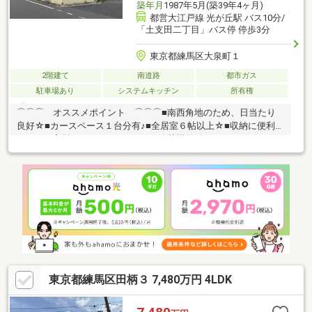
築年月
1987年5月(築39年4ヶ月)
都営大江戸線 光が丘駅 バス10分/
「土支田二丁目」バス停 停歩3分
東京都練馬区大泉町１
2階建て
南道路
都市ガス
駐車場あり
システムキッチン
所有権
⌒⌒⌒ オススメポイント ⌒⌒⌒■南西角地のため、日当たり
良好☆■カースペース１台分有♪■全居室６帖以上☆■収納に便利な
WIC♪■Ｌ字型システムキッチン☆■追焚機能付きユニットバス！■
都営大江戸線「光が丘」駅までバス乗車１０分 「土支田二丁
目」バス停まで徒歩３分☆■西武池袋線「石神井公園」駅までバ
ス乗車１８分 「土支田二丁目」バス停まで徒歩３分！＼ ご覧
頂きまして誠にありがとうございます ／練馬区・西東京市の不
動産購入や売却は、福屋不動産販売 石神井公園へお任せくださ
い。お問合せ・ご来店をスタッフ一同心よりお待ちしておりま
す。
東京都練馬区田柄３ 7,480万円 4LDK