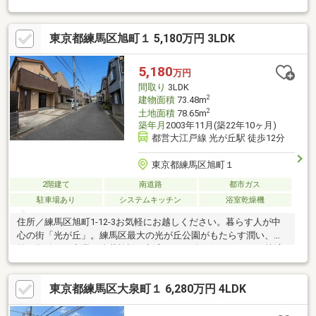
1月】バルコニー防水・玄関カバー断熱改修工事【2024年12月】
トイレ交換【2024年3月】畳交換【2023年10月】キッチン交換
東京都練馬区旭町１ 5,180万円 3LDK
【2023年3月】襖張替 等※原則として建物の建築・増築・改築不
可。建築審査会の同意を得て建築基準法43条2項2号の許可を受け
た場合は可能■ ご希望の住まい探しをお手伝いします
5,180
万円
━━━━━・・・物件の詳細・ご相談はお気軽にお問い合わせく
間取り
3LDK
ださい。
2
建物面積
73.48m
2
土地面積
78.65m
築年月
2003年11月(築22年10ヶ月)
都営大江戸線 光が丘駅 徒歩12分
東京都練馬区旭町１
2階建て
南道路
都市ガス
駐車場あり
システムキッチン
浴室乾燥機
住所／練馬区旭町1-12-3お気軽にお越しください。暮らす人が中
心の街「光が丘」。練馬区最大の光が丘公園がもたらす潤い、駅
前に集結する商業・公共施設、新宿まで25分の好アクセス。快適
に暮らすためのあらゆる要素がぎゅっと詰まった街です。
東京都練馬区大泉町１ 6,280万円 4LDK