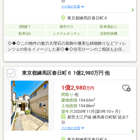
分
その他の交通
東京都練馬区春日町６
2階建て
都市ガス
駐車場あり
駐車2台
システムキッチン
浴室乾燥機
◇◆◇この物件の魅力大理石の装飾や優美な鋳物飾りなどフィレ
ンツェの街をイメージした家◇◆◇住宅ローンのご相談もお任せ
ください最新の金利はもちろん、疾病特約付き団信など、ニーズ
に合わせた資金計画をご提案させて頂きます。メガバンクから地
銀・信金、ネット銀行までご要望に合わせてお手続きをサポート
東京都練馬区春日町６ 1億2,980万円 他
します。◇◆◇白馬のサポート社外ファイナンシャルプランナー
による、住宅購入以外のライフプランも含めたご提案も無料サポ
ート。安心の住宅設備延長保証もご利用頂けます。グループの白
1億2,980
万円
馬建設にてリフォーム・リノベのご相談を承ります。ワンストッ
間取り
他
プサービスを提供いたしますのでご相談ください。
2
建物面積
154.63m
2
土地面積
154.86m
築年月
2020年11月(築5年10ヶ月)
都営大江戸線 練馬春日町駅 徒歩7
分
その他の交通
東京都練馬区春日町６