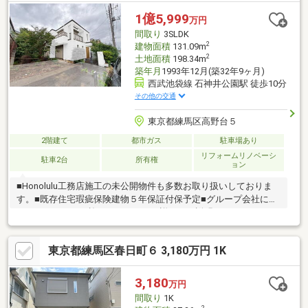
和アクタス 0120-105-111(通話無料)まで
1億5,999
万円
間取り
3SLDK
2
建物面積
131.09m
2
土地面積
198.34m
築年月
1993年12月(築32年9ヶ月)
西武池袋線 石神井公園駅 徒歩10分
その他の交通
東京都練馬区高野台５
2階建て
都市ガス
駐車場あり
リフォームリノベーシ
駐車2台
所有権
ョン
■Honolulu工務店施工の未公開物件も多数お取り扱いしておりま
す。■既存住宅瑕疵保険建物５年保証付保予定■グループ会社によ
るリノベーション施工につき、より詳細なご説明ができます。■
旧ヘーベルハウス施工物件■平坦、徒歩10分■人工芝42㎡のお庭付
き■LDKはなんと２３帖超■大型ウォークインクローゼットつき！
東京都練馬区春日町６ 3,180万円 1K
■ゆったりと寛げる一坪タイプのユニットバス
3,180
万円
間取り
1K