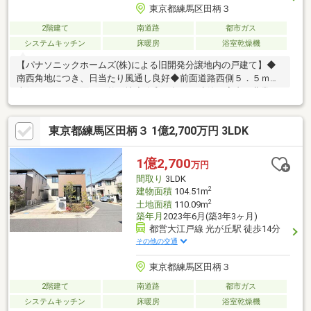
東京都練馬区田柄３
2階建て
南道路
都市ガス
システムキッチン
床暖房
浴室乾燥機
【パナソニックホームズ(株)による旧開発分譲地内の戸建て】◆
南西角地につき、日当たり風通し良好◆前面道路西側５．５ｍ、
南側５．０ｍに面する整形地◆令和６年１月建築、室内は非常に
きれいにお使いです◆ウッドデッキ、宅配ボックス、立水栓あり
◆カースペースのサイズは奥行約5 000mm、幅約4 000mm◆床暖
東京都練馬区田柄３ 1億2,700万円 3LDK
房あり（リビングダイニング部分）◆サッシはＬｏｗ－Ｅ複層ガ
ラスを採用◆１Ｆ、２Ｆシャッター付(１Ｆ電動、２Ｆ手動)◆リ
ビングにはワイドサッシを採用しており開放感があります◆１Ｆ
1億2,700
万円
のファミリースペースに間仕切壁を施工すれば５ＬＤＫにするこ
間取り
3LDK
とも可能です
2
建物面積
104.51m
2
土地面積
110.09m
築年月
2023年6月(築3年3ヶ月)
都営大江戸線 光が丘駅 徒歩14分
その他の交通
東京都練馬区田柄３
2階建て
南道路
都市ガス
システムキッチン
床暖房
浴室乾燥機