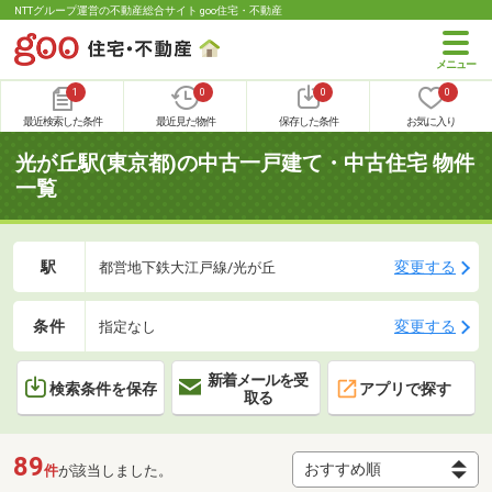
NTTグループ運営の不動産総合サイト goo住宅・不動産
1
0
0
0
最近検索した条件
最近見た物件
保存した条件
お気に入り
光が丘駅(東京都)の中古一戸建て・中古住宅 物件
一覧
駅
変更する
都営地下鉄大江戸線/光が丘
条件
変更する
指定なし
新着メールを受
検索条件を保存
アプリで探す
取る
89
件
が該当しました。