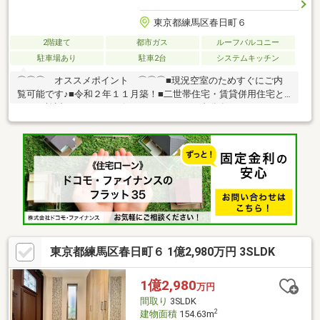
東京都練馬区春日町６
2階建て
都市ガス
ルーフバルコニー
駐車場あり
駐車2台
システムキッチン
⌒⌒⌒ オススメポイント ⌒⌒⌒■現況空室のためすぐにご内
覧可能です♪■令和２年１１月築！■二世帯住宅・賃貸併用住宅と
してご検討いただけます☆■カースペース２台分有♪■１ＳＬＤＫ
＋２ＳＬＤＫ＋ロフト☆■収納に便利なWIC！■リビングを見渡せ
る対面式システムキッチン☆■都営大江戸線「練馬春日町」駅ま
で徒歩７分♪■都営大江戸線「光が丘」駅まで徒歩１０分☆＼ ご
覧頂きまして誠にありがとうございます ／練馬区・西東京市の
不動産購入や売却は、福屋不動産販売 石神井公園へお任せくださ
い。お問合せ・ご来店をスタッフ一同心よりお待ちしておりま
す。
東京都練馬区春日町６ 1億2,980万円 3SLDK
1億2,980
万円
間取り
3SLDK
2
建物面積
154.63m