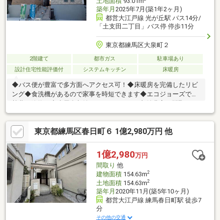
土地面積
93.01m
築年月
2025年7月(築1年2ヶ月)
都営大江戸線 光が丘駅 バス14分/
「土支田二丁目」バス停 停歩11分
東京都練馬区大泉町２
2階建て
都市ガス
駐車場あり
設計住宅性能評価付
システムキッチン
床暖房
◆バス便が豊富で多方面へアクセス可！◆床暖房を完備したリビ
ング◆食洗機があるので家事を時短できます◆エコジョーズで光
熱費を節約！◆小屋裏収納やパントリーなど収納豊富な間取りで
す◇lifeinformation◇・ファミリーマート 練馬大泉町一丁目店ま
で徒歩約7分・業務スーパー 練馬大泉店まで徒歩約9分■八坂中学
東京都練馬区春日町６ 1億2,980万円 他
校まで徒歩約17分■大泉第一小学校まで徒歩約5分■区立 北大泉保
育園まで徒歩約8分■区立 北大泉幼稚園まで徒歩約5分
1億2,980
万円
間取り
他
2
建物面積
154.63m
2
土地面積
154.63m
築年月
2020年11月(築5年10ヶ月)
都営大江戸線 練馬春日町駅 徒歩7
分
その他の交通