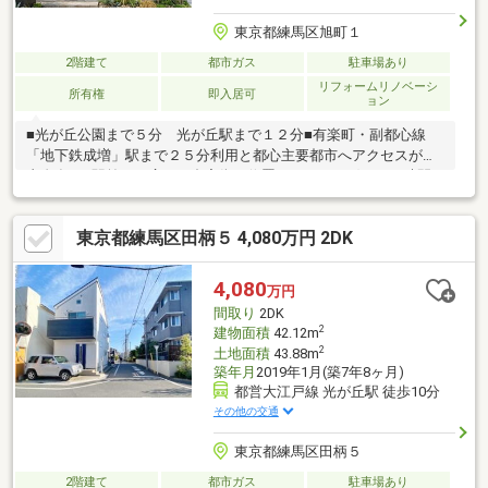
東京都練馬区旭町１
2階建て
都市ガス
駐車場あり
リフォームリノベーシ
所有権
即入居可
ョン
■光が丘公園まで５分 光が丘駅まで１２分■有楽町・副都心線
「地下鉄成増」駅まで２５分利用と都心主要都市へアクセスが自
由自在。■駅前から広がる邸宅街に位置しており、穏やかな時間
が流れる暮らしやすい環境■公園や教育施設、スーパーも身近に
整い、バランスのとれた住宅街で暮らす喜びがここに■詳細をご
東京都練馬区田柄５ 4,080万円 2DK
希望の方は右上の「資料請求する(無料)ボタン」をクリック！
4,080
万円
間取り
2DK
2
建物面積
42.12m
2
土地面積
43.88m
築年月
2019年1月(築7年8ヶ月)
都営大江戸線 光が丘駅 徒歩10分
その他の交通
東京都練馬区田柄５
2階建て
都市ガス
駐車場あり