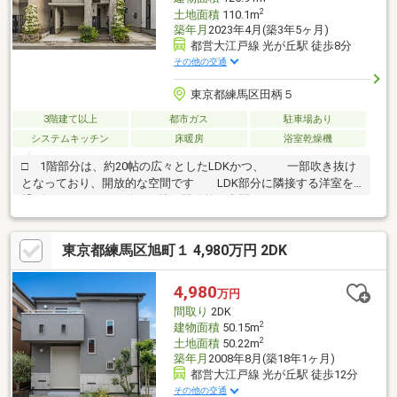
2
土地面積
110.1m
築年月
2023年4月(築3年5ヶ月)
都営大江戸線 光が丘駅 徒歩8分
その他の交通
東京都練馬区田柄５
3階建て以上
都市ガス
駐車場あり
システムキッチン
床暖房
浴室乾燥機
□ 1階部分は、約20帖の広々としたLDKかつ、 一部吹き抜け
となっており、開放的な空間です LDK部分に隣接する洋室を
繋げることで、 約24.3帖の開放的な空間となります。
……………………………………………………………………………□ システムキッチ
ン採用 食洗機、カップボード設置の、高グレードな仕様で
東京都練馬区旭町１ 4,980万円 2DK
す キッチン横には、備蓄倉庫も設置されており、 収納力
に長けます……………………………………………………………………………
4,980
万円
間取り
2DK
2
建物面積
50.15m
2
土地面積
50.22m
築年月
2008年8月(築18年1ヶ月)
都営大江戸線 光が丘駅 徒歩12分
その他の交通