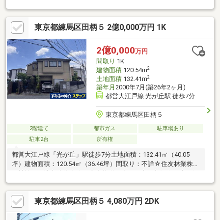
感のある暮らしを実現！■駐車スペース2台分確保 複数台所有や
来客時にも対応できる安心のカースペース■ロフト＋ルーフバル
東京都練馬区田柄５ 2億0,000万円 1K
コニー付き 収納や趣味空間として活用できるロフトと開放的な
屋外空間【 AREA 】■都営大江戸線利用で都心へ快適アクセ
ス 新宿・六本木方面へダイレクトに移動でき、通勤・通学にも
2億0,000
万円
便利な立地♪ 公園や緑地が点在し散歩や子どもの遊び場にも適し
間取り
1K
た自然を感じられる住環境♪
2
建物面積
120.54m
2
土地面積
132.41m
築年月
2000年7月(築26年2ヶ月)
都営大江戸線 光が丘駅 徒歩7分
東京都練馬区田柄５
2階建て
都市ガス
駐車場あり
駐車2台
所有権
都営大江戸線「光が丘」駅徒歩7分土地面積：132.41㎡（40.05
坪）建物面積：120.54㎡（36.46坪）間取り：不詳☆住友林業株式
会社施工の注文建築☆☆二方向接道の為、日当り良好☆（南西側
道路幅員約5.4ｍ・西側道路幅員約4.0ｍ）平成１２年築カースペ
ース有（車種による）
東京都練馬区田柄５ 4,080万円 2DK