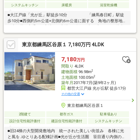
システムキッチン
床暖房
浴室乾燥機
■大江戸線「光が丘」駅徒歩10分 「練馬春日町」駅徒
歩10分■西側約5ｍ公道×北側約6ｍ公道に面する 角地の整形地
～光と風を享受する心地よい立地～■人気の光が丘エリアも徒歩
圏内 光が丘IMA …870ｍ 光が丘公園 …1180ｍ■スーパー、コ
ンビニ、ドラッグストアも近く毎日のお買い物も快適 マルエ
東京都練馬区谷原１ 7,180万円 4LDK
ツ …270ｍ セブンイレブン …320ｍ■2019年(平成31年)築 室
内は丁寧にお使いです♪ お気軽にお問い合わせください■2階建
て 2DK+ロフト+カースペース ・多面開口の明るく快適なダイ
7,180
万円
ニングスペース ・足元が安定する固定階段のロフト
間取り
4LDK
2
建物面積
96.98m
2
土地面積
100.05m
築年月
2017年7月(築9年2ヶ月)
都営大江戸線 光が丘駅 徒歩17分
その他の交通
東京都練馬区谷原１
2階建て
都市ガス
駐車場あり
設計住宅性能評価付
建設住宅性能評価付
システムキッチン
■旧24棟の大型開発敷地内 統一された美しい街並み 各棟に光
と風を‥ゆとりある配棟計画■光が丘が生活圏 笹目通り内側の好