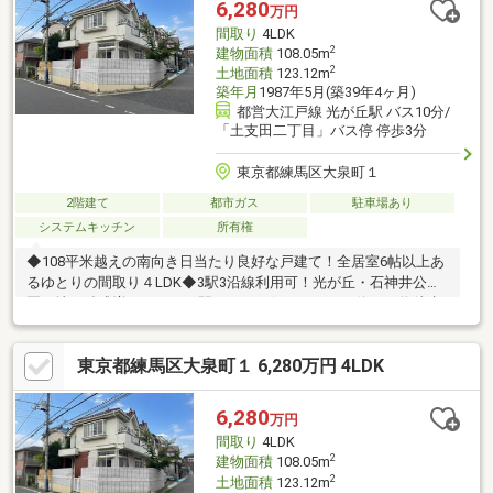
6,280
万円
間取り
4LDK
2
建物面積
108.05m
2
土地面積
123.12m
築年月
1987年5月(築39年4ヶ月)
都営大江戸線 光が丘駅 バス10分/
「土支田二丁目」バス停 停歩3分
東京都練馬区大泉町１
2階建て
都市ガス
駐車場あり
システムキッチン
所有権
◆108平米越えの南向き日当たり良好な戸建て！全居室6帖以上あ
るゆとりの間取り４LDK◆3駅3沿線利用可！光が丘・石神井公
園・地下鉄成増それぞれの駅までバス便あり！バス停まで約徒歩3
分◆ウォークインクローゼット×２、収納×３、床下収納、天井裏
収納と収納が豊富◆南面バルコニー・リビングにつき、日当たり
東京都練馬区大泉町１ 6,280万円 4LDK
通風良好◆カースペースあり（駐車可能な車種要確認）◆システ
ムキッチン、温水洗浄機能付きトイレ等追焚機能付きと設備充
実。◆近隣には生活に必要なスーパー、コンビニ、郵便局等が徒
6,280
万円
歩6分圏内にあり、住環境良好◆稲荷山公園清水山の森まで約
間取り
4LDK
260m(徒歩4分)、稲荷山図書館まで約90m(徒歩2分)
2
建物面積
108.05m
2
土地面積
123.12m