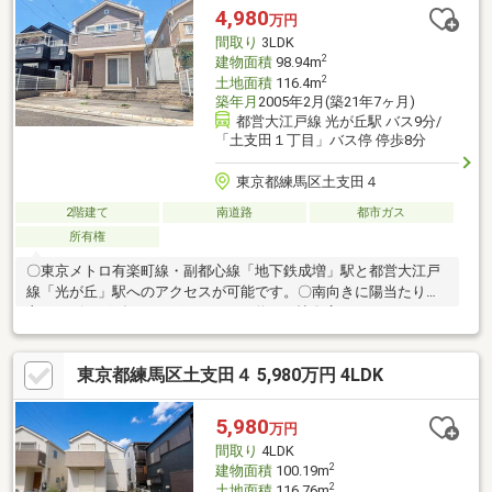
4,980
万円
間取り
3LDK
2
建物面積
98.94m
2
土地面積
116.4m
築年月
2005年2月(築21年7ヶ月)
都営大江戸線 光が丘駅 バス9分/
「土支田１丁目」バス停 停歩8分
東京都練馬区土支田４
2階建て
南道路
都市ガス
所有権
〇東京メトロ有楽町線・副都心線「地下鉄成増」駅と都営大江戸
線「光が丘」駅へのアクセスが可能です。〇南向きに陽当たりの
良いリビングダイニングキッチンは約20.5帖〇広々としたキッチ
ンスペースは家族の会話が楽しめるカウンタータイプ〇1616タイ
プ浴室は窓がありのんびりバスタイムを楽しめます〇2階は小屋裏
東京都練馬区土支田４ 5,980万円 4LDK
収納含め、各居室の収納が広く便利な仕様～ライフインフォメー
ション～・八坂小学校 約659ｍ 徒歩8分・八坂中学校 約635
ｍ 徒歩8分・大和すみれ幼稚園 約730ｍ 徒歩9分・ライフ土
5,980
万円
支田店 約1000m 徒歩12分・極楽湯和光店 約750ｍ 徒歩9分
間取り
4LDK
2
建物面積
100.19m
2
土地面積
116.76m