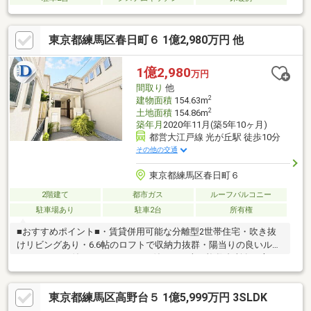
東京都練馬区春日町６ 1億2,980万円 他
1億2,980
万円
間取り
他
2
建物面積
154.63m
2
土地面積
154.86m
築年月
2020年11月(築5年10ヶ月)
都営大江戸線 光が丘駅 徒歩10分
その他の交通
東京都練馬区春日町６
2階建て
都市ガス
ルーフバルコニー
駐車場あり
駐車2台
所有権
■おすすめポイント■・賃貸併用可能な分離型2世帯住宅・吹き抜
けリビングあり・6.6帖のロフトで収納力抜群・陽当りの良いルー
フバルコニー付き・カースペース付きでお車を複数台所有の方に
もおすすめ・探し始めのお客様、正しい家探しをお伝えします＊
ご来店頂きアンケート回答でギフトカードプレゼント！■交通ア
東京都練馬区高野台５ 1億5,999万円 3SLDK
クセス■・大江戸線【光が丘】駅徒歩10分----------------------お気軽に
下記の《資料請求》又は《見学予約》ボタンをクリック！又は大