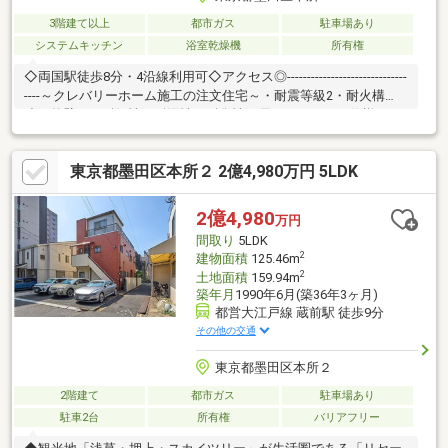
3階建て以上
都市ガス
駐車場あり
システムキッチン
浴室乾燥機
所有権
◇両国駅徒歩8分・4沿線利用可◇アクセス◎------------------------------
----～クレバリーホーム施工の注文住宅～・耐震等級2・耐火構
造・外壁には耐候性、耐汚性、耐傷性に優れたタイルを仕様・イ
ンスペクション実施済み◇物件の特徴◇収納スペース充実でお家
が片付きます玄関に大型収納有トイレ・洗面2階と3階にあります
東京都墨田区本所２ 2億4,980万円 5LDK
◆買い物に便利◆サミットストア徒歩4分24時まで営業で仕事帰
りに買い物ができます！◇学校が近い◇墨田区立外手小学校徒歩
6分墨田区立本所中学校徒歩11分■内見予約受付中■お気軽にお問
2億4,980
万円
い合わせください(^^)⇒詳しい資料のご請求は【資料請求ボタン
間取り
5LDK
(無料）】
2
建物面積
125.46m
2
土地面積
159.94m
築年月
1990年6月(築36年3ヶ月)
都営大江戸線 蔵前駅 徒歩9分
その他の交通
東京都墨田区本所２
2階建て
都市ガス
駐車場あり
駐車2台
所有権
バリアフリー