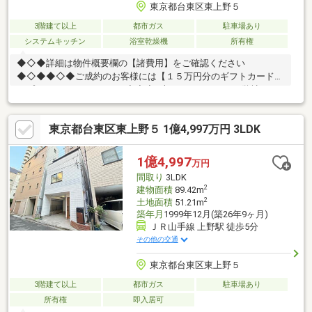
東京都台東区東上野５
3階建て以上
都市ガス
駐車場あり
システムキッチン
浴室乾燥機
所有権
◆◇◆詳細は物件概要欄の【諸費用】をご確認ください
◆◇◆◆◇◆ご成約のお客様には【１５万円分のギフトカード】
をプレゼントしております◆◇◆※本キャンペーンは、弊社にて
ご契約いただいたお客様に限ります。お客様からよく、「え？不
動産会社によって諸費用ってこんなに違うんですか？」とご質問
東京都台東区東上野５ 1億4,997万円 3LDK
をいただきます。その際には、「はい、おっしゃる通りです。」
とお答えしています。不動産会社によって、諸費用やサービス内
容は大きく異なる場合があります。後悔しない物件購入のために
1億4,997
万円
も、無料のお見積り・ご相談だけでも大歓迎です。どうぞお気軽
間取り
3LDK
にお問い合わせください(^^)
2
建物面積
89.42m
2
土地面積
51.21m
築年月
1999年12月(築26年9ヶ月)
ＪＲ山手線 上野駅 徒歩5分
その他の交通
東京都台東区東上野５
3階建て以上
都市ガス
駐車場あり
所有権
即入居可