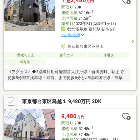
1億2,480
万円
間取り
2DK
2
建物面積
62.16m
2
土地面積
31.5m
築年月
2023年8月(築3年1ヶ月)
都営浅草線 蔵前駅 徒歩6分
その他の交通
東京都台東区三筋１
3階建て以上
都市ガス
床暖房
所有権
《アクセス》◆3路線利用可能都営大江戸線「新御徒町」駅まで
徒歩8分都営浅草線「蔵前」まで徒歩6分とJR総武緩行線「浅草
橋」駅徒歩11分《立地》◆北・西の角部屋につき通風良好《設
備》キッチン：パナソニック製（ラクシーナ）浴室：パナソニッ
ク製（オフローラ）洗面室：パナソニック製（ウツクシーズ
東京都台東区鳥越１ 9,480万円 2DK
900）トイレ設備：アラウーノVリビングダイニング：TES式温水
床暖房、ホスクリーンありエアコン：各居室に3台設置（パナソニ
ック製）玄関キー：タッチキー専用アプリ利用でスマートフォン
9,480
万円
での施解錠が可能です。
間取り
2DK
2
建物面積
52.48m
2
土地面積
32.48m
築年月
2013年8月(築13年1ヶ月)