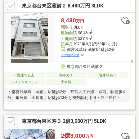
東京都台東区蔵前２ 8,480万円 3LDK
8,480
万円
間取り
3LDK
2
建物面積
98.46m
2
土地面積
33.05m
築年月
1973年8月(築53年1ヶ月)
都営浅草線 蔵前駅 徒歩2分
その他の交通
東京都台東区蔵前２
3階建て以上
都市ガス
駐車場あり
システムキッチン
所有権
・都営浅草線「蔵前」駅徒歩2分、都営大江戸線「蔵前」駅徒歩4
分、銀座線「田原町」駅徒歩13分と複数駅利用可・自己居住・投
資どちらでも検討可能・販売価格8480万円：都心近くで駅近の戸
建を持ちたい方に検討しやすい価格帯・戸建賃貸として募集する
際、集合住宅よりも「一棟まるごと」を借りたい方に選ばれやす
東京都台東区寿３ 2億3,000万円 5LDK
い傾向 ・現況空家：募集条件や内装の整え方を決めてから貸し出
しを始められます ・1973年8月築：購入前に建物の状態を確認
し、直す所を見積もって計画を立てやすい
2億3,000
万円