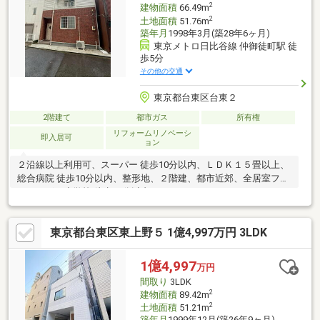
2
建物面積
66.49m
2
土地面積
51.76m
築年月
1998年3月(築28年6ヶ月)
東京メトロ日比谷線 仲御徒町駅 徒
歩5分
その他の交通
東京都台東区台東２
2階建て
都市ガス
所有権
リフォームリノベーシ
即入居可
ョン
２沿線以上利用可、スーパー 徒歩10分以内、ＬＤＫ１５畳以上、
総合病院 徒歩10分以内、整形地、２階建、都市近郊、全居室フロ
ーリング、小学校 徒歩10分以内
東京都台東区東上野５ 1億4,997万円 3LDK
1億4,997
万円
間取り
3LDK
2
建物面積
89.42m
2
土地面積
51.21m
築年月
1999年12月(築26年9ヶ月)