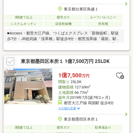
東京都台東区鳥越１
3階建て以上
都市ガス
ルーフバルコニー
システムキッチン
浴室乾燥機
所有権
■Access・都営大江戸線、つくばエクスプレス「新御徒町」駅徒
歩7分・JR総武線「浅草橋」駅徒歩9分・都営浅草線「蔵前」駅徒
歩9分・東京メトロ日比谷線「仲御徒町」駅徒歩13分・JR山手
線、京浜東北線「御徒町」駅徒歩15分・東京メトロ銀座線「末広
町」駅徒歩14分・JR山手線、京浜東北線、総武線「秋葉原」駅徒
東京都墨田区本所１ 1億7,500万円 2SLDK
歩16分■Point・7駅8路線路線利用可・土地面積：32.48㎡ ※ほか
に私道負担3.61㎡あり・建物面積：52.48㎡（1階11.02㎡、2，3階
各20.73㎡）・建物面積にビルトインガレージ8.93㎡含まず・木造
1億7,500
万円
3階建・ルーフバルコニー・車庫1台可（車種による）・東側公道
間取り
2SLDK
約6.0ｍ、北側公道 約3.5ｍ
2
建物面積
127.69m
2
土地面積
66.77m
築年月
2019年7月(築7年2ヶ月)
都営大江戸線 両国駅 徒歩8分
その他の交通
東京都墨田区本所１
3階建て以上
都市ガス
駐車場あり