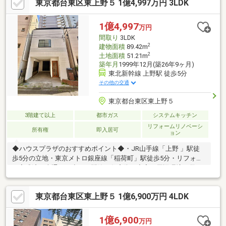
東京都台東区東上野５ 1億4,997万円 3LDK
イフプラン】本物件においての住宅ローンシミュレーションはも
ちろん、本物件購入後１０～２０年後のライフサイクルの変化を
見据えた長期的なライフプランシミュレーションを実施します
1億4,997
万円
♪◇◆◇◆◇◆◇◆◇◆◇◆◇◆◇◆◇◆◇◆◇◆◇◆◇◆
間取り
3LDK
2
建物面積
89.42m
2
土地面積
51.21m
築年月
1999年12月(築26年9ヶ月)
東北新幹線 上野駅 徒歩5分
その他の交通
東京都台東区東上野５
3階建て以上
都市ガス
システムキッチン
リフォームリノベーシ
所有権
即入居可
ョン
◆ハウスプラザのおすすめポイント◆・JR山手線「上野 」駅徒
歩5分の立地・東京メトロ銀座線「稲荷町」駅徒歩5分・リフォー
ム完成済・車通りが少ない閑静な住宅街・充実の周辺環境（学
校、買い物施設、公共施設が近い）詳しくはスタッフにお問い合
わせください。【見学予約受付中】ご希望のお日にち、お時間で
東京都台東区東上野５ 1億6,900万円 4LDK
ご見学可能です！見学希望日時を記載の上お問い合わせ下さい
♪【各種ご相談承ります】購入、売却、住宅ローン、その他物件の
ご紹介などなど、お気軽にご相談下さい！
1億6,900
万円