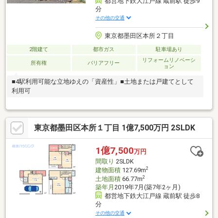
都営地下鉄大江戸線 蔵前駅 徒歩9
分
その他の交通
東京都墨田区本所２丁目
2階建て
都市ガス
駐車場あり
リフォームリノベーシ
所有権
バリアフリー
ョン
■4駅利用可能な立地ゆえの「資産性」■土地または戸建てとして
利用可
東京都墨田区本所１丁目 1億7,500万円 2SLDK
1億7,500
万円
間取り
2SLDK
2
建物面積
127.69m
2
土地面積
66.77m
築年月
2019年7月(築7年2ヶ月)
都営地下鉄大江戸線 蔵前駅 徒歩8
分
その他の交通