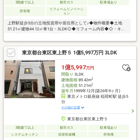
3階建て以上
都市ガス
駐車場あり
リフォームリノベーシ
所有権
ョン
上野駅徒歩5分の立地投資用や居住用として♪◆物件概要◆土地
51.21㎡建物44.12㎡車1台・3LDK◇◆リフォーム内容◆◇・キッ
チン交換・ユニットバス交換・トイレ交換・洗面化粧台交換・給
湯器交換・外壁屋根塗装・全面クロス張替え・床張り替え・建具
交換・ハウスクリーニングリフォーム工事完了しました。いつで
東京都台東区東上野５ 1億5,997万円 3LDK
もご内覧可能です♪
1億5,997
万円
間取り
3LDK
2
建物面積
89.42m
2
土地面積
51.21m
築年月
1999年12月(築26年9ヶ月)
東京メトロ銀座線 稲荷町駅 徒歩5
分
その他の交通
東京都台東区東上野５
3階建て以上
都市ガス
駐車場あり
システムキッチン
浴室乾燥機
所有権