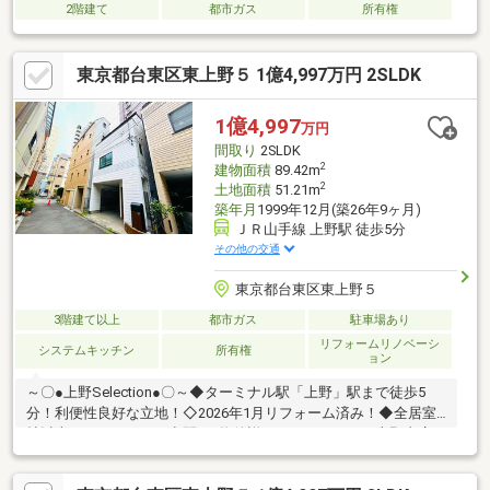
2階建て
都市ガス
所有権
東京都台東区東上野５ 1億4,997万円 2SLDK
1億4,997
万円
間取り
2SLDK
2
建物面積
89.42m
2
土地面積
51.21m
築年月
1999年12月(築26年9ヶ月)
ＪＲ山手線 上野駅 徒歩5分
その他の交通
東京都台東区東上野５
3階建て以上
都市ガス
駐車場あり
リフォームリノベーシ
システムキッチン
所有権
ョン
～〇●上野Selection●〇～◆ターミナル駅「上野」駅まで徒歩5
分！利便性良好な立地！◇2026年1月リフォーム済み！◆全居室6
帖以上のゆとりのある空間！♪物件詳細はアドキャスト上野支店
【0120-917-091】まで
♪◇◆◇◆◇◆◇◆◇◆◇◆◇◆◇◆◇◆◇◆◇◆◇◆◇◆【ラ