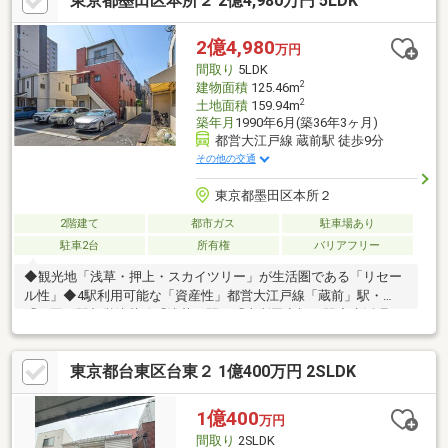
東京都墨田区本所２ 2億4,980万円 5LDK
2億4,980
万円
間取り
5LDK
2
建物面積
125.46m
2
土地面積
159.94m
築年月
1990年6月(築36年3ヶ月)
都営大江戸線 蔵前駅 徒歩9分
その他の交通
東京都墨田区本所２
2階建て
都市ガス
駐車場あり
駐車2台
所有権
バリアフリー
◆観光地「浅草・押上・スカイツリー」が生活圏である「リセー
ル性」◆4駅利用可能な「資産性」都営大江戸線「蔵前」駅・
「両国」駅都営浅草線「浅草」駅・「本所吾妻橋」駅◆生活環
境・お買い物環境良好～「子育て環境」良好な立地～◆角地×ゆ
とりあるお敷地で自由なプランも。戸建て・社宅・事務所・収益
東京都台東区台東２ 1億400万円 2SLDK
用地としてもご利用可。◆駐車場3台有◆玄関別～1階：3LDK、2
階：2LDK～ 2013年12月：一部リフォーム改修工事あり(クロ
ス・キッチン・風呂・コンロ・トイレ・床天井等)
1億400
万円
間取り
2SLDK