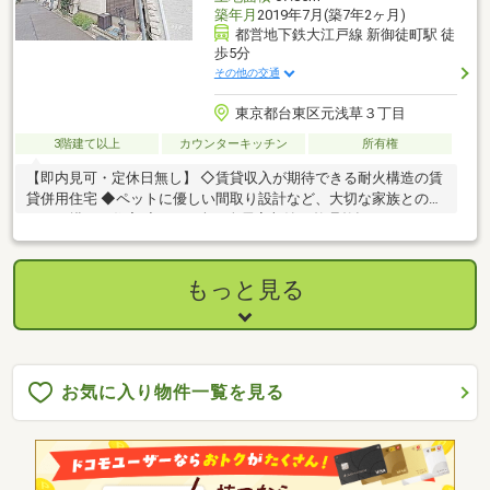
築年月
2019年7月(築7年2ヶ月)
都営地下鉄大江戸線 新御徒町駅 徒
歩5分
その他の交通
東京都台東区元浅草３丁目
3階建て以上
カウンターキッチン
所有権
【即内見可・定休日無し】 ◇賃貸収入が期待できる耐火構造の賃
貸併用住宅 ◆ペットに優しい間取り設計など、大切な家族との暮
らしを描ける住宅 ◇WICを含む全居室収納で整理整頓のしやすい
収納設計
もっと見る
お気に入り物件一覧を見る