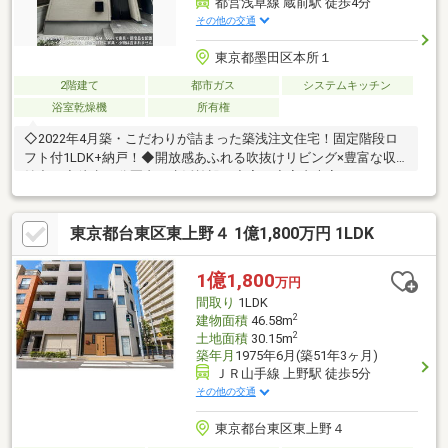
都営浅草線 蔵前駅 徒歩4分
その他の交通
東京都墨田区本所１
2階建て
都市ガス
システムキッチン
浴室乾燥機
所有権
◇2022年4月築・こだわりが詰まった築浅注文住宅！固定階段ロ
フト付1LDK+納戸！◆開放感あふれる吹抜けリビング×豊富な収
納力！◇徒歩10分圏内に生活施設が充実！◆室内大変キレイにお
使いです！※図面と現況に相違がある場合は現況優先と致しま
す。
東京都台東区東上野４ 1億1,800万円 1LDK
1億1,800
万円
間取り
1LDK
2
建物面積
46.58m
2
土地面積
30.15m
築年月
1975年6月(築51年3ヶ月)
ＪＲ山手線 上野駅 徒歩5分
その他の交通
東京都台東区東上野４