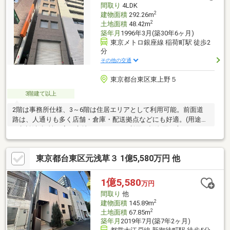
間取り
4LDK
2
建物面積
292.26m
2
土地面積
48.42m
築年月
1996年3月(築30年6ヶ月)
東京メトロ銀座線 稲荷町駅 徒歩2
分
その他の交通
東京都台東区東上野５
3階建て以上
2階は事務所仕様、3～6階は住居エリアとして利用可能。前面道
路は、人通りも多く店舗・倉庫・配送拠点などにも好適。(用途は
要相談)視認性の高い立地で、オーナー利用・投資用双方におすす
めのハイブリッドビルです！借地権付きのため、所有権物件と比
べて価格も抑えめ◎※民泊は禁止
東京都台東区元浅草３ 1億5,580万円 他
1億5,580
万円
間取り
他
2
建物面積
145.89m
2
土地面積
67.85m
築年月
2019年7月(築7年2ヶ月)