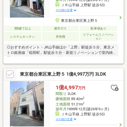
ＪＲ山手線 上野駅 徒歩5分
その他の交通
東京都台東区東上野５
3階建て以上
都市ガス
駐車場あり
リフォームリノベーシ
システムキッチン
所有権
ョン
◎おすすめポイント・JR山手線ほか「上野」駅徒歩５分、東京メ
トロ銀座線「稲荷町」駅徒歩５分・新規リノベ―ションで室内綺
麗に生まれ変わりました♪・全居室６帖以上の、ゆとりある３LDK
プラン・１台分の駐車スペースあり（車種制限有）・近隣に商業
施設が揃い、生活利便性の高い住環境■資料請求・住宅ローンの
東京都台東区東上野５ 1億4,997万円 3LDK
ご相談等はお気軽にお問い合わせください！■お問い合わせは
【フリーダイヤル：０１２０ー９９８ー１１８】までどうぞ♪
1億4,997
万円
間取り
3LDK
2
建物面積
89.42m
2
土地面積
51.21m
築年月
1999年12月(築26年9ヶ月)
ＪＲ山手線 上野駅 徒歩5分
その他の交通