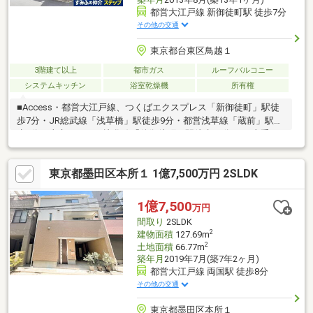
都営大江戸線 新御徒町駅 徒歩7分
その他の交通
東京都台東区鳥越１
3階建て以上
都市ガス
ルーフバルコニー
システムキッチン
浴室乾燥機
所有権
■Access・都営大江戸線、つくばエクスプレス「新御徒町」駅徒
歩7分・JR総武線「浅草橋」駅徒歩9分・都営浅草線「蔵前」駅徒
歩9分・東京メトロ日比谷線「仲御徒町」駅徒歩13分・JR山手
線、京浜東北線「御徒町」駅徒歩15分・東京メトロ銀座線「末広
町」駅徒歩14分・JR山手線、京浜東北線、総武線「秋葉原」駅徒
東京都墨田区本所１ 1億7,500万円 2SLDK
歩16分■Point・7駅8路線路線利用可・土地面積：32.48㎡ ※ほか
に私道負担3.61㎡あり・建物面積：52.48㎡（1階11.02㎡、2，3階
各20.73㎡）・建物面積にビルトインガレージ8.93㎡含まず・木造
1億7,500
万円
3階建・ルーフバルコニー・車庫1台可（車種による）・東側公道
間取り
2SLDK
約6.0ｍ、北側公道 約3.5ｍ
2
建物面積
127.69m
2
土地面積
66.77m
築年月
2019年7月(築7年2ヶ月)
都営大江戸線 両国駅 徒歩8分
その他の交通
東京都墨田区本所１