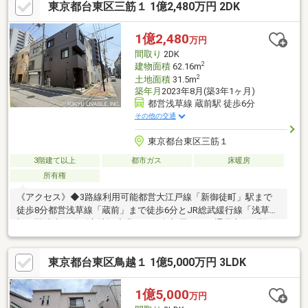
東京都台東区三筋１ 1億2,480万円 2DK
1億2,480
万円
間取り
2DK
2
建物面積
62.16m
2
土地面積
31.5m
築年月
2023年8月(築3年1ヶ月)
都営浅草線 蔵前駅 徒歩6分
その他の交通
東京都台東区三筋１
3階建て以上
都市ガス
床暖房
所有権
《アクセス》◆3路線利用可能都営大江戸線「新御徒町」駅まで
徒歩8分都営浅草線「蔵前」まで徒歩6分とJR総武緩行線「浅草
橋」駅徒歩11分《立地》◆北・西の角部屋につき通風良好《設
備》キッチン：パナソニック製（ラクシーナ）浴室：パナソニッ
ク製（オフローラ）洗面室：パナソニック製（ウツクシーズ
東京都台東区鳥越１ 1億5,000万円 3LDK
900）トイレ設備：アラウーノVリビングダイニング：TES式温水
床暖房、ホスクリーンありエアコン：各居室に3台設置（パナソニ
ック製）玄関キー：タッチキー専用アプリ利用でスマートフォン
1億5,000
万円
での施解錠が可能です。