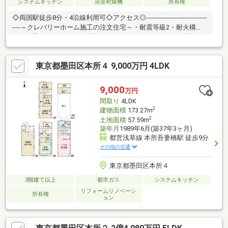
システムキッチン
浴室乾燥機
所有権
◇両国駅徒歩8分・4沿線利用可◇アクセス◎------------------------------
----～クレバリーホーム施工の注文住宅～・耐震等級2・耐火構
造・外壁には耐候性、耐汚性、耐傷性に優れたタイルを仕様・イ
ンスペクション実施済み◇物件の特徴◇収納スペース充実でお家
が片付きます玄関に大型収納有トイレ・洗面2階と3階にあります
東京都墨田区本所４ 9,000万円 4LDK
◆買い物に便利◆サミットストア徒歩4分24時まで営業で仕事帰
りに買い物ができます！◇学校が近い◇墨田区立外手小学校徒歩
6分墨田区立本所中学校徒歩11分■内見予約受付中■お気軽にお問
9,000
万円
い合わせください(^^)⇒詳しい資料のご請求は【資料請求ボタン
間取り
4LDK
(無料）】
2
建物面積
173.27m
2
土地面積
57.59m
築年月
1989年6月(築37年3ヶ月)
都営浅草線 本所吾妻橋駅 徒歩9分
その他の交通
東京都墨田区本所４
3階建て以上
都市ガス
システムキッチン
リフォームリノベーシ
所有権
ョン