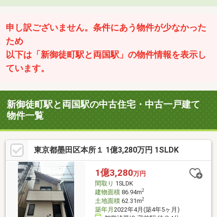
申し訳ございません。条件にあう物件が少なかった
ため
以下は「新御徒町駅と両国駅」の物件情報を表示し
ています。
新御徒町駅と両国駅の中古住宅・中古一戸建て
物件一覧
東京都墨田区本所１ 1億3,280万円 1SLDK
1億3,280
万円
間取り
1SLDK
2
建物面積
86.94m
2
土地面積
62.31m
築年月
2022年4月(築4年5ヶ月)