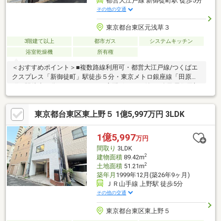
都営大江戸線 新御徒町駅 徒歩5分
その他の交通
東京都台東区元浅草３
3階建て以上
都市ガス
システムキッチン
浴室乾燥機
所有権
＜おすすめポイント＞■複数路線利用可・都営大江戸線/つくばエ
クスプレス「新御徒町」駅徒歩５分・東京メトロ銀座線「田原
町」駅徒歩８分■オートロック・宅配ボックス付き■自己居住用部
分にペット用シャワースペース有り■低段差仕様の階段■都市ガ
ス・公営水道・本下水
東京都台東区東上野５ 1億5,997万円 3LDK
1億5,997
万円
間取り
3LDK
2
建物面積
89.42m
2
土地面積
51.21m
築年月
1999年12月(築26年9ヶ月)
ＪＲ山手線 上野駅 徒歩5分
その他の交通
東京都台東区東上野５