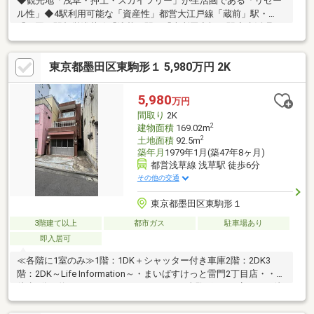
◆観光地「浅草・押上・スカイツリー」が生活圏である「リセー
ル性」◆4駅利用可能な「資産性」都営大江戸線「蔵前」駅・
「両国」駅都営浅草線「浅草」駅・「本所吾妻橋」駅◆生活環
境・お買い物環境良好～「子育て環境」良好な立地～◆角地×ゆ
とりあるお敷地で自由なプランも。戸建て・社宅・事務所・収益
東京都墨田区東駒形１ 5,980万円 2K
用地としてもご利用可。◆駐車場3台有◆玄関別～1階：3LDK、2
階：2LDK～ 2013年12月：一部リフォーム改修工事あり(クロ
ス・キッチン・風呂・コンロ・トイレ・床天井等)
5,980
万円
間取り
2K
2
建物面積
169.02m
2
土地面積
92.5m
築年月
1979年1月(築47年8ヶ月)
都営浅草線 浅草駅 徒歩6分
その他の交通
東京都墨田区東駒形１
3階建て以上
都市ガス
駐車場あり
即入居可
≪各階に1室のみ≫1階：1DK＋シャッター付き車庫2階：2DK3
階：2DK～Life Information～・まいばすけっと雷門2丁目店・・・
徒歩8分（約570m）・ローソンストア100東駒形2丁目店・・・徒
5分（約370m）・百貨店 松屋浅草・・・徒歩10分（約780m）・
ショッピングモール 東京ミズマチ・・・徒歩13分（約1032m）