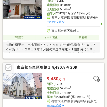
間取り
3LDK
2
建物面積
85.04m
2
土地面積
65.44m
築年月
2012年3月(築14年6ヶ月)
都営大江戸線 新御徒町駅 徒歩6分
その他の交通
東京都台東区鳥越１
2階建て
オール電化
所有権
≪物件概要≫・土地面積６５．４４㎡（その他私道負担１６．７
０㎡あり）・２０１２年３月築の木造２階建・１階部分に１９．
５帖のＬＤＫ・キッチン、トイレ、浴室、洗面所に窓付き・２階
部分に洋室３部屋、全洋室に収納あり・オール電化（エコキュー
ト）
東京都台東区鳥越１ 9,480万円 2DK
9,480
万円
間取り
2DK
2
建物面積
52.48m
2
土地面積
32.48m
築年月
2013年8月(築13年1ヶ月)
都営大江戸線 新御徒町駅 徒歩7分
その他の交通