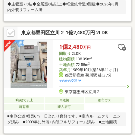
◆主寝室7.5帖◆全居室6帖以上◆軽量鉄骨造3階建◆2026年3月
内外装リフォーム済
東京都墨田区立川２ 1億2,480万円 2LDK
1億2,480
万円
間取り
2LDK
2
建物面積
138.39m
2
土地面積
72.58m
築年月
1989年10月(築36年11ヶ月)
都営新宿線 菊川駅 徒歩7分
その他の交通
東京都墨田区立川２
3階建て以上
南道路
都市ガス
所有権
即入居可
■南側公道 幅員6ｍ 日当たり良好です。■室内ルームクリーニン
グ済み ■2009年に外装+内装フルリフォーム済み ■土地面積
72.58㎡ 整形地■鉄骨造3階建て 建物面積138.39㎡■玄関2箇所
有りますので、内装リフォームして頂き2世帯住宅でもご使用頂け