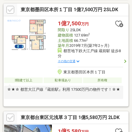
ます。■居宅兼事務所としてもおすすめです。■弊社営業時間外の
東京都墨田区本所１丁目 1億7,500万円 2SLDK
場合、担当 川瀬の携帯までご連絡下さい。TEL：090-2626-6215
1億7,500
万円
間取り
2SLDK
2
建物面積
127.69m
2
土地面積
66.77m
築年月
2019年7月(築7年2ヶ月)
都営地下鉄大江戸線 蔵前駅 徒歩8
分
その他の交通
東京都墨田区本所１丁目
3階建て以上
駐車場あり
所有権
☆★☆ 都営大江戸線『蔵前駅』利用 17500万円の物件です！☆★
東京都台東区元浅草３丁目 1億5,580万円 2LDK
1億5,580
万円