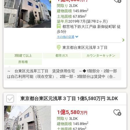
間取り
2LDK
2
建物面積
145.89m
2
土地面積
67.85m
築年月
2019年7月(築7年2ヶ月)
都営地下鉄大江戸線 新御徒町駅 徒
歩5分
その他の交通
東京都台東区元浅草３丁目
3階建て以上
都市ガス
カウンターキッチン
所有権
～ 台東区元浅草三丁目 賃貸併用住宅 ～◆1階部分・2階一部
は自己利用可能（現在空室）、2階一部・3階部分は賃貸中（合計
2戸）間取り：2LDK
東京都台東区元浅草３丁目 1億5,580万円 3LDK
1億5,580
万円
間取り
3LDK
2
建物面積
145.89m
2
土地面積
67.85m