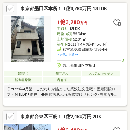
東京都墨田区本所１ 1億3,280万円 1SLDK
1億3,280
万円
間取り
1SLDK
2
建物面積
86.94m
2
土地面積
62.31m
築年月
2022年4月(築4年5ヶ月)
都営浅草線 蔵前駅 徒歩4分
その他の交通
東京都墨田区本所１
2階建て
都市ガス
システムキッチン
浴室乾燥機
所有権
◇2022年4月築・こだわりが詰まった築浅注文住宅！固定階段ロ
フト付1LDK+納戸！◆開放感あふれる吹抜けリビング×豊富な収
納力！◇徒歩10分圏内に生活施設が充実！◆室内大変キレイにお
使いです！※図面と現況に相違がある場合は現況優先と致しま
す。
東京都台東区三筋１ 1億2,480万円 2DK