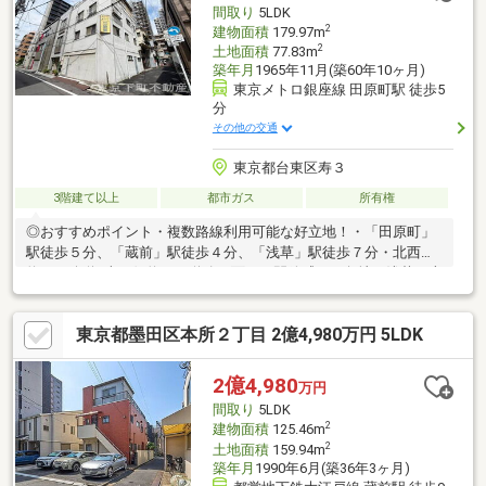
間取り
5LDK
2
建物面積
179.97m
2
土地面積
77.83m
築年月
1965年11月(築60年10ヶ月)
東京メトロ銀座線 田原町駅 徒歩5
分
その他の交通
東京都台東区寿３
3階建て以上
都市ガス
所有権
◎おすすめポイント・複数路線利用可能な好立地！・「田原町」
駅徒歩５分、「蔵前」駅徒歩４分、「浅草」駅徒歩７分・北西側
約６ｍ公道×南西側約４ｍ道路に面した開放感ある角地・浅草・上
野エリアが生活圏の利便性豊かなロケーション・スーパー・コン
ビニ・小学校が徒歩５分圏内の暮らしやすい住環境※間取りの詳
東京都墨田区本所２丁目 2億4,980万円 5LDK
細は確認中です。担当までお問い合わせください■資料請求だけ
でもお気軽にお問い合わせください！■お問い合わせは【フリー
ダイヤル：０１２０ー９９８ー１１８】までお気軽にどうぞ♪
2億4,980
万円
間取り
5LDK
2
建物面積
125.46m
2
土地面積
159.94m
築年月
1990年6月(築36年3ヶ月)