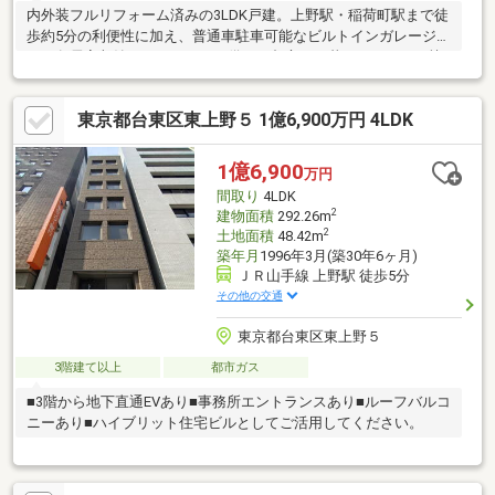
内外装フルリフォーム済みの3LDK戸建。上野駅・稲荷町駅まで徒
歩約5分の利便性に加え、普通車駐車可能なビルトインガレージ付
き。各居室収納やバルコニーも備え、都心での暮らしやすさと快
適性を両立した一邸です。商業施設や生活利便施設も徒歩圏に揃
い、住まいとしてもセカンド拠点としても魅力のあるポジショ
東京都台東区東上野５ 1億6,900万円 4LDK
ン。
1億6,900
万円
間取り
4LDK
2
建物面積
292.26m
2
土地面積
48.42m
築年月
1996年3月(築30年6ヶ月)
ＪＲ山手線 上野駅 徒歩5分
その他の交通
東京都台東区東上野５
3階建て以上
都市ガス
■3階から地下直通EVあり■事務所エントランスあり■ルーフバルコ
ニーあり■ハイブリット住宅ビルとしてご活用してください。