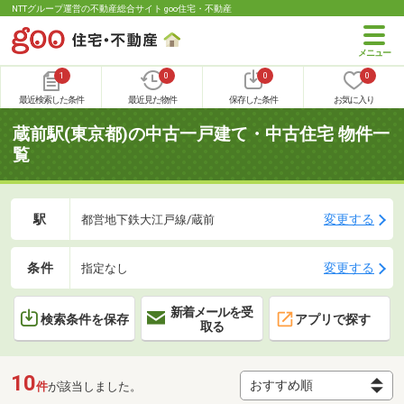
NTTグループ運営の不動産総合サイト goo住宅・不動産
1
0
0
0
最近検索した条件
最近見た物件
保存した条件
お気に入り
蔵前駅(東京都)の中古一戸建て・中古住宅 物件一
覧
駅
変更する
都営地下鉄大江戸線/蔵前
条件
変更する
指定なし
新着メールを受
検索条件を保存
アプリで探す
取る
10
件
が該当しました。