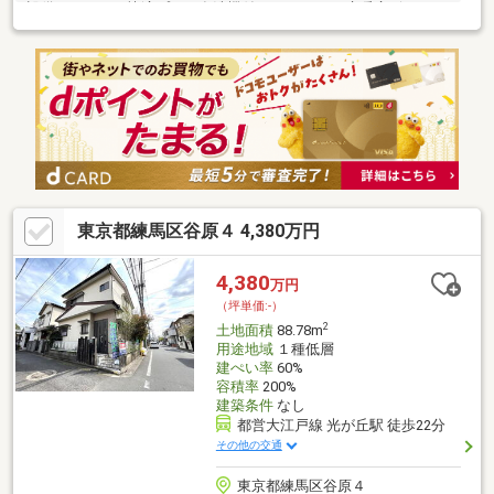
設備がそろった快適プラン食洗機付きキッチンLD床暖房ビルトイ
ン車庫(小型車両)現地のご見学、資料請求受付中です！物件の事
はもちろん、地域の事やご購入までの流れなど、お気軽にご質問
ください♪【練馬区専門・地域密着】不動産のマトリックスホーム
0120-94-0001までお気軽にお問い合わせくださいませ♪
東京都練馬区谷原４ 4,380万円
4,380
万円
（坪単価:-）
2
土地面積
88.78m
用途地域
１種低層
建ぺい率
60%
容積率
200%
建築条件
なし
都営大江戸線 光が丘駅 徒歩22分
その他の交通
東京都練馬区谷原４