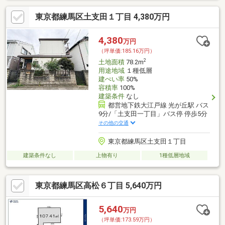
東京都練馬区土支田１丁目 4,380万円
4,380
万円
（坪単価:185.16万円）
2
土地面積
78.2m
用途地域
１種低層
建ぺい率
50%
容積率
100%
建築条件
なし
都営地下鉄大江戸線 光が丘駅 バス
9分/「土支田一丁目」バス停 停歩5分
その他の交通
東京都練馬区土支田１丁目
建築条件なし
上物有り
1種低層地域
東京都練馬区高松６丁目 5,640万円
5,640
万円
（坪単価:173.59万円）