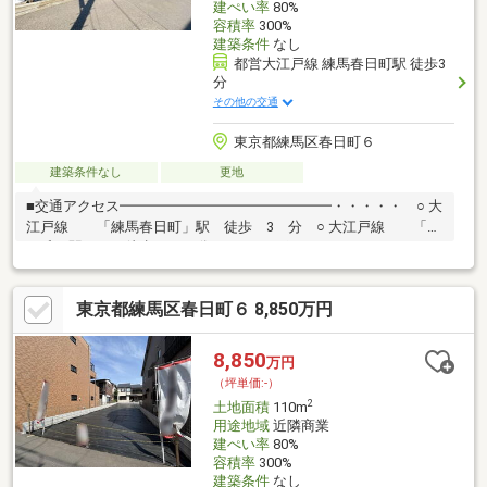
建ぺい率
80%
容積率
300%
建築条件
なし
都営大江戸線 練馬春日町駅 徒歩3
分
その他の交通
東京都練馬区春日町６
建築条件なし
更地
■交通アクセス━━━━━━━━━━━━━━━・・・・・ ○ 大
江戸線 「練馬春日町」駅 徒歩 3 分 ○ 大江戸線 「光
が丘」駅 徒歩 13 分■おすすめポイント
━━━━━━━━━━━━・・・・・ ○ 土地面積１２５．８
３平米（約３８．０６坪） ○ 建築条件無し土地 ○ お好みのハ
東京都練馬区春日町６ 8,850万円
ウスメーカーや工務店にて建築可能 ○ 建ぺい率８０％・容積率
３００％ 〇 建ぺい率５０％・容積率１００％ ○ 学校など生活
利便施設が徒歩圏内に揃い、子育て世代にも おすすめです。
8,850
万円
（坪単価:-）
2
土地面積
110m
用途地域
近隣商業
建ぺい率
80%
容積率
300%
建築条件
なし