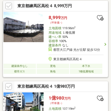
東京都練馬区高松４ 8,999万円
8,999
万円
（坪単価:-）
2
土地面積
119.96m
用途地域
１種低層
建ぺい率
50%
容積率
100%
建築条件
なし
都営大江戸線 光が丘駅 徒歩12分
東京都練馬区高松４
建築条件なし
更地
本下水
都市ガス
角地
1種低層地域
東京都練馬区高松４ 1億980万円
1億980
万円
（坪単価:-）
2
土地面積
137.19m