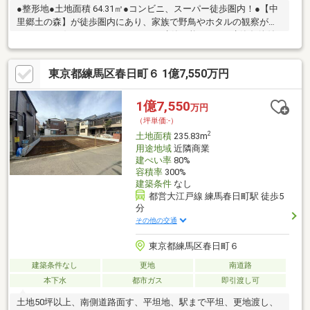
●整形地●土地面積 64.31㎡●コンビニ、スーパー徒歩圏内！●【中
里郷土の森】が徒歩圏内にあり、家族で野鳥やホタルの観察が楽
しめる♪●お好きなハウスメーカーで建築可能です。●建築条件付
土地ではございません
東京都練馬区春日町６ 1億7,550万円
1億7,550
万円
（坪単価:-）
2
土地面積
235.83m
用途地域
近隣商業
建ぺい率
80%
容積率
300%
建築条件
なし
都営大江戸線 練馬春日町駅 徒歩5
分
その他の交通
東京都練馬区春日町６
建築条件なし
更地
南道路
本下水
都市ガス
即引渡し可
土地50坪以上、南側道路面す、平坦地、駅まで平坦、更地渡し、