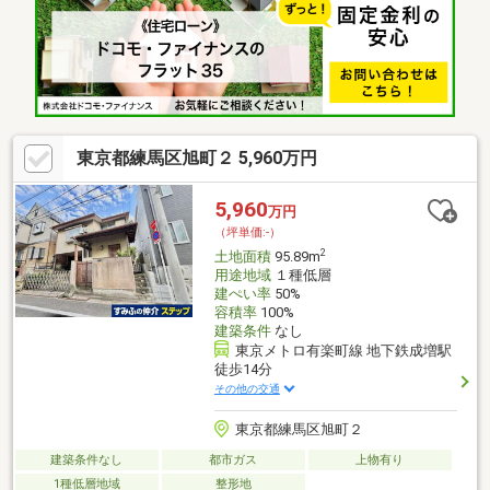
歩2分(約140m)・練馬区立光が丘四季の香小学校 徒歩4分(約
320m)■ ご希望の住まい探しをお手伝いします ━━━━━・・・
物件の詳細・ご相談はお気軽にお問い合わせください。
東京都練馬区旭町２ 5,960万円
5,960
万円
（坪単価:-）
2
土地面積
95.89m
用途地域
１種低層
建ぺい率
50%
容積率
100%
建築条件
なし
東京メトロ有楽町線 地下鉄成増駅
徒歩14分
その他の交通
東京都練馬区旭町２
建築条件なし
都市ガス
上物有り
1種低層地域
整形地