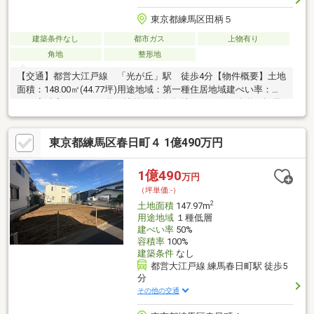
東京都練馬区田柄５
建築条件なし
都市ガス
上物有り
角地
整形地
【交通】都営大江戸線 「光が丘」駅 徒歩4分【物件概要】土地
面積：148.00㎡(44.77坪)用途地域：第一種住居地域建ぺい率：
60％容積率 ：300％整形地前面道路(角地) ■西側：公道 幅員
約20.0m 接道：約8.4m ■北側：公道 幅員約4.0m 接道：約
15.4m建築条件付き土地ではありません。お好きなハウスメーカ
東京都練馬区春日町４ 1億490万円
ー、工務店で建築可能です！
1億490
万円
（坪単価:-）
2
土地面積
147.97m
用途地域
１種低層
建ぺい率
50%
容積率
100%
建築条件
なし
都営大江戸線 練馬春日町駅 徒歩5
分
その他の交通