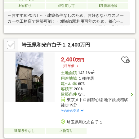
上物有り
即引渡し可
1種低層地域
～おすすめPOINT～・建築条件なしのため、お好きなハウスメー
カーや工務店で建築可能！・3路線3駅利用可能のため、都心への
アクセス良好！・保育園、小学校、中学校まで5分圏内で通学に便
利！・コンビニ、薬局、スーパーまで徒歩5分圏内で生活環境充
実！◇建築プランをご用意しておりますご要望に合わせたご提案
埼玉県和光市白子１ 2,400万円
をさせていただきますので、お気軽にご相談ください♪現地のご見
学、資料請求受付中です！物件の事はもちろん、地域の事やご購
入までの流れなど、お気軽にご質問ください♪内見希望、本物件に
2,400
万円
ついてのご質問は「0120-420-021」までお待ちしております！
（坪単価:-）
2
土地面積
142.16m
用途地域
１種住居
建ぺい率
60%
容積率
200%
建築条件
なし
東京メトロ副都心線 地下鉄成増駅
徒歩19分
その他の交通
埼玉県和光市白子１
建築条件なし
上物有り