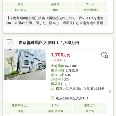
更地
南道路
本下水
都市ガス
角地
1種低層地域
【東南角地×整形地】陽当り開放感溢れる街で、夢の3LDKを南側
5m・東側4m公道に面した、陽当り・通風良好な東南角地の整形
地です。閑静な住宅地に位置し、周囲の目を気にせず落ち着いた
暮らしが叶います。■総額を抑えるプラン：建築費1380万円の建
物プランをご用意■理想の間取りを追求：カースペース付き3LDK
東京都練馬区大泉町１ 1,700万円
の設計が可能■ゆとりの23.18坪：デッドスペースのない、建てや
すい整形地■生活至便なロケーション：スーパーやコンビニが徒
歩10分圏内■大江戸線「光が丘」駅利用：始発駅のため都心へも
1,700
万円
座って快適通勤現在、参考プラン図をお渡し可能です。お気軽に
（坪単価:-）
お問い合わせください！
2
土地面積
64.31m
用途地域
１種低層
建ぺい率
50%
容積率
100%
建築条件
なし
都営大江戸線 光が丘駅 徒歩32分
東京都練馬区大泉町１
建築条件なし
本下水
都市ガス
上物有り
1種低層地域
整形地