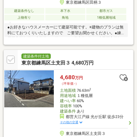
東京都練馬区田柄３
建築条件なし
本下水
都市ガス
上物有り
角地
1種低層地域
●お好きなハウスメーカーにて建築可能です。※建物のプランは無
料にておつくりいたしますので ご要望お聞かせください。●練
馬区立田柄第二小学校・・約300ｍ（徒歩約4分）●練馬区立田柄
中学校・・・約270ｍ（徒歩約4分）
建築条件付土地
東京都練馬区土支田３ 4,680万円
4,680
万円
（坪単価:-）
2
土地面積
76.63m
用途地域
１種低層
建ぺい率
60%
容積率
100%
建築条件
あり
都営大江戸線 光が丘駅 徒歩23分
その他の交通
東京都練馬区土支田３