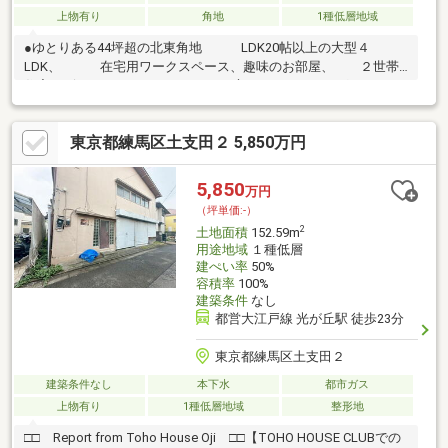
上物有り
角地
1種低層地域
●ゆとりある44坪超の北東角地 LDK20帖以上の大型４
LDK、 在宅用ワークスペース、趣味のお部屋、 ２世帯
住宅、ビルトインガレージ、 お庭でのガーデニングやBBQ
等 ご家族のこだわりを詰め込めるサイズ感です ●２線利用可
能 ・東京都大江戸線「光が丘」駅徒歩22分 ・西武池袋線「石
東京都練馬区土支田２ 5,850万円
神井公園」駅徒歩25分Life Information〇まいばすけっと練馬谷原
店 徒歩約14分（約1100ｍ）〇ウエルシア練馬高松店 徒歩約7
分（約560ｍ）〇セブンイレブン練馬谷原６丁目店 徒歩約6分
5,850
万円
（約470ｍ）※現況建物の契約不適合責任と設備の修復義務は免責
（坪単価:-）
です。
2
土地面積
152.59m
用途地域
１種低層
建ぺい率
50%
容積率
100%
建築条件
なし
都営大江戸線 光が丘駅 徒歩23分
東京都練馬区土支田２
建築条件なし
本下水
都市ガス
上物有り
1種低層地域
整形地
□□ Report from Toho House Oji □□【TOHO HOUSE CLUBでの