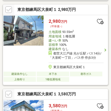
良好です！○ローソンスリーエフ練馬谷原店…約230ｍ（徒歩3分）
○ウエルシア練馬高松店…約370ｍ（徒歩5分）○セブンイレブン練
東京都練馬区大泉町１ 2,980万円
馬高松６丁目店…約390ｍ（徒歩5分）○新鮮市場フレッツ…約390
ｍ（徒歩5分）○まきば遊園地…約450ｍ（徒歩6分）○まいばすけ
っと練馬谷原店…約510ｍ（徒歩7分）○練馬区立谷原中学校…約
2,980
万円
540ｍ（徒歩7分）○ビッグエー練馬高松店…約570ｍ（徒歩8分）○
（坪単価:-）
練馬区立北原小学校…約600ｍ（徒歩8分）
2
土地面積
93.55m
用途地域
１種低層
建ぺい率
50%
容積率
100%
建築条件
なし
都営大江戸線 光が丘駅 バス14分/
「大泉町一丁目」バス停 停歩3分
東京都練馬区大泉町１
建築条件なし
本下水
都市ガス
上物有り
1種低層地域
東京都練馬区大泉町１ 3,580万円
3,580
万円
（坪単価:-）