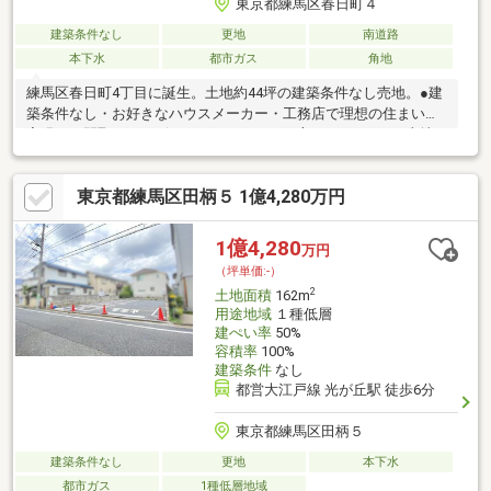
東京都練馬区春日町４
建築条件なし
更地
南道路
本下水
都市ガス
角地
練馬区春日町4丁目に誕生。土地約44坪の建築条件なし売地。●建
築条件なし・お好きなハウスメーカー・工務店で理想の住まいを
実現。・間取りやデザインにこだわりたい方におすすめ。●土地
約44坪のゆとり・カースペース2台や庭付きプランも検討可
能。・ファミリー層に人気のゆとりある敷地。●南道路接道・陽
東京都練馬区田柄５ 1億4,280万円
当たり良好。・明るいリビングや大きな窓を計画しやすい立地。
●開放感ある角地・隣接建物の圧迫感が少なく、通風も良好。・
存在感のある邸宅を建築可能。●使いやすい整形地・建物配置が
1億4,280
万円
しやすく、無駄の少ないプランニングが可能。・敷地を有効活用
（坪単価:-）
できます。
2
土地面積
162m
用途地域
１種低層
建ぺい率
50%
容積率
100%
建築条件
なし
都営大江戸線 光が丘駅 徒歩6分
東京都練馬区田柄５
建築条件なし
更地
本下水
都市ガス
1種低層地域