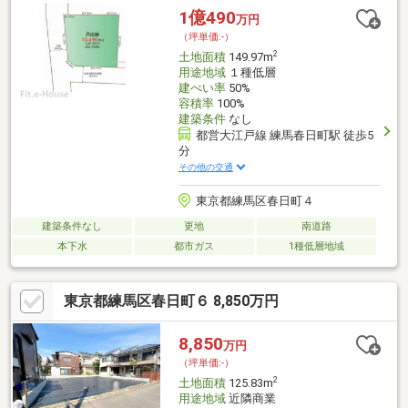
1億490
万円
（坪単価:-）
2
土地面積
149.97m
用途地域
１種低層
建ぺい率
50%
容積率
100%
建築条件
なし
都営大江戸線 練馬春日町駅 徒歩5
分
その他の交通
東京都練馬区春日町４
建築条件なし
更地
南道路
本下水
都市ガス
1種低層地域
東京都練馬区春日町６ 8,850万円
8,850
万円
（坪単価:-）
2
土地面積
125.83m
用途地域
近隣商業