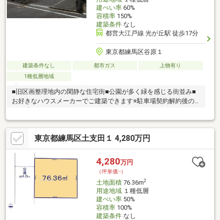
建ぺい率
60%
容積率
150%
建築条件
なし
都営大江戸線 光が丘駅 徒歩17分
東京都練馬区谷原１
建築条件なし
都市ガス
上物有り
1種低層地域
■旧区画整理地内の閑静な住宅街■公園が多く緑を感じる街並み■
お好きなハウスメーカーでご建築できます※駐車場契約解約後の
お引渡しとなります。
東京都練馬区土支田１ 4,280万円
4,280
万円
（坪単価:-）
2
土地面積
76.36m
用途地域
１種低層
建ぺい率
50%
容積率
100%
建築条件
なし