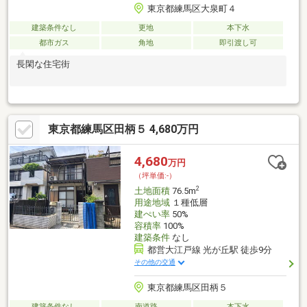
東京都練馬区大泉町４
建築条件なし
更地
本下水
都市ガス
角地
即引渡し可
長閑な住宅街
東京都練馬区田柄５ 4,680万円
4,680
万円
（坪単価:-）
2
土地面積
76.5m
用途地域
１種低層
建ぺい率
50%
容積率
100%
建築条件
なし
都営大江戸線 光が丘駅 徒歩9分
その他の交通
東京都練馬区田柄５
建築条件なし
南道路
本下水