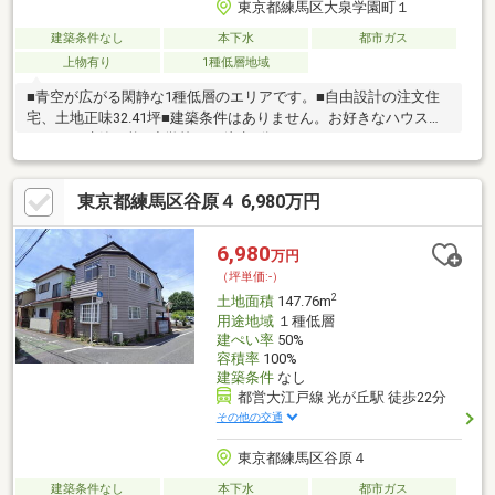
東京都練馬区大泉学園町１
建築条件なし
本下水
都市ガス
上物有り
1種低層地域
■青空が広がる閑静な1種低層のエリアです。■自由設計の注文住
宅、土地正味32.41坪■建築条件はありません。お好きなハウスメ
ーカーで建築可能■小学校まで徒歩8分
東京都練馬区谷原４ 6,980万円
6,980
万円
（坪単価:-）
2
土地面積
147.76m
用途地域
１種低層
建ぺい率
50%
容積率
100%
建築条件
なし
都営大江戸線 光が丘駅 徒歩22分
その他の交通
東京都練馬区谷原４
建築条件なし
本下水
都市ガス