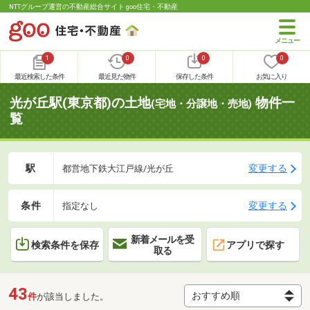
NTTグループ運営の不動産総合サイト goo住宅・不動産
1
0
0
0
最近検索した条件
最近見た物件
保存した条件
お気に入り
光が丘駅(東京都)の土地
物件一
(宅地・分譲地・売地)
覧
駅
変更する
都営地下鉄大江戸線/光が丘
条件
変更する
指定なし
新着メールを受
検索条件を保存
アプリで探す
取る
43
件
が該当しました。