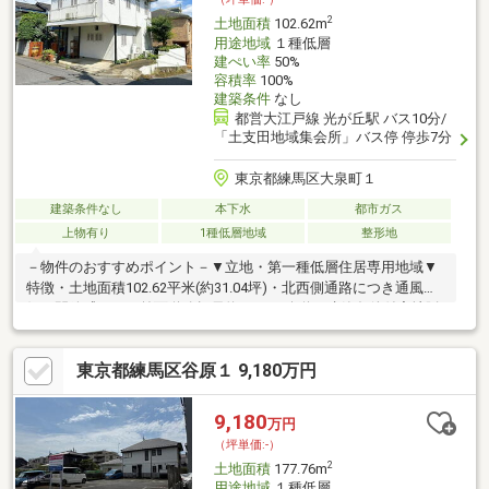
2
土地面積
102.62m
用途地域
１種低層
建ぺい率
50%
容積率
100%
建築条件
なし
都営大江戸線 光が丘駅 バス10分/
「土支田地域集会所」バス停 停歩7分
東京都練馬区大泉町１
建築条件なし
本下水
都市ガス
上物有り
1種低層地域
整形地
－物件のおすすめポイント－▼立地・第一種低層住居専用地域▼
特徴・土地面積102.62平米(約31.04坪)・北西側通路につき通風良
好・開放感あり・前面道路幅員約5.0mの公道・建築条件付宅地販
売ではないため、お好みの工務店等で建築可・都市ガス、本下水
対応エリア・現況古家あり、詳細はお問い合わせください▼周辺
東京都練馬区谷原１ 9,180万円
環境・練馬区立八坂小学校 徒歩5分(約350m)・ヤオコー和光南店
徒歩9分(約650m)※容積率は敷地面積の最低限度80平米、高さ制限
10mあり■ ご希望の住まい探しをお手伝いします
9,180
万円
━━━━━・・・物件の詳細・ご相談はお気軽にお問い合わせく
（坪単価:-）
ださい。
2
土地面積
177.76m
用途地域
１種低層