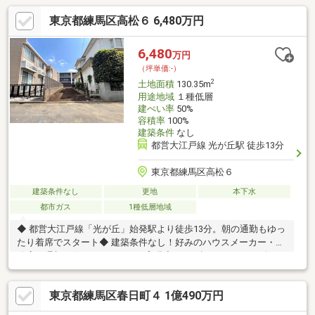
東京都練馬区高松６ 6,480万円
6,480
万円
（坪単価:-）
2
土地面積
130.35m
用途地域
１種低層
建ぺい率
50%
容積率
100%
建築条件
なし
都営大江戸線 光が丘駅 徒歩13分
東京都練馬区高松６
建築条件なし
更地
本下水
都市ガス
1種低層地域
◆ 都営大江戸線「光が丘」始発駅より徒歩13分。朝の通勤もゆっ
たり着席でスタート◆ 建築条件なし！好みのハウスメーカー・工
務店で理想の住まいをゼロから実現◆ 130㎡超のゆとりある敷
地。普通車2台駐車可能◆ 現在更地に付き、ご購入後すぐに建築
計画が進められます◆ 閑静な住宅街で治安良好。スーパー・学
東京都練馬区春日町４ 1億490万円
校・公園が近く、子育て世帯にも最適な環境です～弊社売主物件
に付き、諸費用を抑えられます♪～