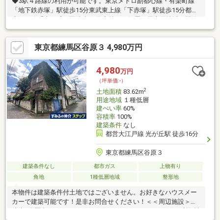
◆3駅４路線の利用が可能です。東京メトロ副都心線・有楽町線
「地下鉄赤塚」駅徒歩15分東武東上線「下赤塚」駅徒歩15分都営
大江戸線「光が丘」駅徒歩16分◆第一種低層住居専用地域の閑静
な住宅街に立地◆建築条件付きの売地ではございませんお好きな
ハウスメーカーにて建築が可能◆宅地内は高低差のないフラット
東京都練馬区谷原３ 4,980万円
な地形 前面道路との高低差もありません◆建物概要構造：木造
瓦・亜鉛メッキ鋼板葺2階建面積：1階60.33m2、2階51.21m2種
類：店舗居宅築年月：昭和49年3月間取：5LDK※カースペースあ
4,980
万円
り※増築未登記部分あり※現況は店舗仕様部分はございません
（坪単価:-）
2
土地面積
83.62m
用途地域
１種低層
建ぺい率
60%
容積率
100%
建築条件
なし
都営大江戸線 光が丘駅 徒歩16分
東京都練馬区谷原３
建築条件なし
都市ガス
上物有り
角地
1種低層地域
整形地
本物件は建築条件付土地ではございません。お好きなハウスメー
カーで建築可能です！是非お問合せください！＜＜周辺施設＞＞
徒歩5分圏内にスーパー、コンビニ、ドラッグストアがあり利便性