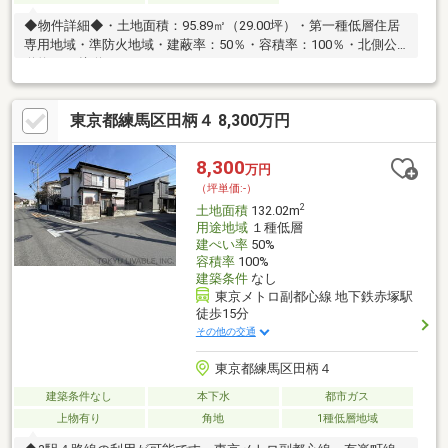
◆物件詳細◆・土地面積：95.89㎡（29.00坪）・第一種低層住居
専用地域・準防火地域・建蔽率：50％・容積率：100％・北側公
道約5.9m接道
東京都練馬区田柄４ 8,300万円
8,300
万円
（坪単価:-）
2
土地面積
132.02m
用途地域
１種低層
建ぺい率
50%
容積率
100%
建築条件
なし
東京メトロ副都心線 地下鉄赤塚駅
徒歩15分
その他の交通
東京都練馬区田柄４
建築条件なし
本下水
都市ガス
上物有り
角地
1種低層地域