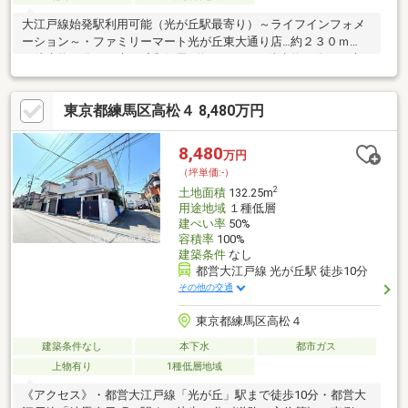
大江戸線始発駅利用可能（光が丘駅最寄り）～ライフインフォメ
ーション～・ファミリーマート光が丘東大通り店…約２３０ｍ
（徒歩約３分）・光が丘郵便局…約４２０ｍ（徒歩約６分）・光
が丘ＩＭＡ（複合商業施設）…約５８０ｍ（徒歩約８分）・練馬
区立光が丘夏の雲小学校…約２８０ｍ（徒歩約４分）
東京都練馬区高松４ 8,480万円
8,480
万円
（坪単価:-）
2
土地面積
132.25m
用途地域
１種低層
建ぺい率
50%
容積率
100%
建築条件
なし
都営大江戸線 光が丘駅 徒歩10分
その他の交通
東京都練馬区高松４
建築条件なし
本下水
都市ガス
上物有り
1種低層地域
《アクセス》・都営大江戸線「光が丘」駅まで徒歩10分・都営大