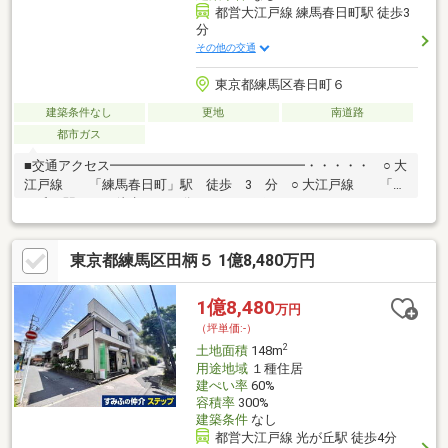
都営大江戸線 練馬春日町駅 徒歩3
分
その他の交通
東京都練馬区春日町６
建築条件なし
更地
南道路
都市ガス
■交通アクセス━━━━━━━━━━━━━━━・・・・・ ○ 大
江戸線 「練馬春日町」駅 徒歩 3 分 ○ 大江戸線 「光
が丘」駅 徒歩 13 分■おすすめポイント
━━━━━━━━━━━━・・・・・ ○ 土地面積１１０．０
０平米（約３３．２７坪） ○ 建築条件無し土地 ○ お好み
東京都練馬区田柄５ 1億8,480万円
のハウスメーカーや工務店にて建築可能 ○ 建ぺい率８０％・容
積率３００％ ○ 学校など生活利便施設が徒歩圏内に揃い、子育
て世代にも おすすめです。 ■ ご希望の住まい探しをお手伝い
1億8,480
万円
します ━━━━━・・・物件の詳細・ご相談はお気軽にお問い合
（坪単価:-）
わせください。
2
土地面積
148m
用途地域
１種住居
建ぺい率
60%
容積率
300%
建築条件
なし
都営大江戸線 光が丘駅 徒歩4分