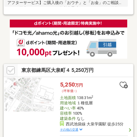
アフターサービス】ご購入後の「おウチ」と「お金」のご相談窓
口をご用意しております！・金利上昇時のリスクヘッジ、借換え
相談、繰上返済のタイミング、各種保険の見直し・・・etc・おウ
チの設備保証や定期点検、駆け付けサービス・・・etc購入前のタ
イミングは勿論、購入後のご不安につきましてもご相談可能で
す！まずはお気軽に現地をご覧下さいませ。物件の詳細につい
て、ご見学希望のお客様は下記番号までお気軽にご連絡下さい。
お問い合わせ専用フリーダイヤル ： ０１２０－６６１－０４０
東京都練馬区大泉町４ 5,250万円
5,250
万円
（坪単価:-）
2
土地面積
138.31m
用途地域
１種低層
建ぺい率
40%
容積率
100%
建築条件
なし
西武池袋線 大泉学園駅 徒歩25分
その他の交通