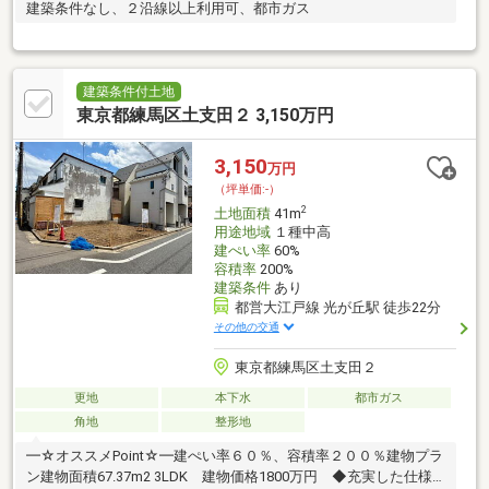
建築条件なし、２沿線以上利用可、都市ガス
建築条件付土地
東京都練馬区土支田２ 3,150万円
3,150
万円
（坪単価:-）
2
土地面積
41m
用途地域
１種中高
建ぺい率
60%
容積率
200%
建築条件
あり
都営大江戸線 光が丘駅 徒歩22分
その他の交通
東京都練馬区土支田２
更地
本下水
都市ガス
角地
整形地
━☆オススメPoint☆━建ぺい率６０％、容積率２００％建物プラ
ン建物面積67.37m2 3LDK 建物価格1800万円 ◆充実した仕様