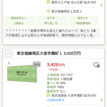
都営大江戸線 光が丘駅 徒歩18分
東京都練馬区土支田１
建築条件なし
本下水
都市ガス
上物有り
即引渡し可
1種低層地域
＊＊＊＊＊＊＊＊創業57周年を迎えた兼六グループ。私たち【兼
六不動産】は今も変わらず地域密着で、物件情報だけでなく地域
の情報も発信し続けています。＊＊＊＊＊＊＊＊◆見学予約受付
中！赤いバナー『見学予約』より簡単申込み可能♪◆●都営大江戸
線「光が丘」駅徒歩約18分●お好きなハウスメーカーなどで建築
東京都練馬区大泉学園町１ 3,420万円
していただけます。●整形地 限定1区画 陽当たり良好な土地で
す●陽当たりが良く開放感のある住まいが叶います！●整形地です
ので駐車スペースや庭などを建物プランで検討可能。●閑静な住
3,420
万円
宅街に位置しています。
（坪単価:-）
2
土地面積
107.17m
用途地域
１種低層
建ぺい率
50%
容積率
100%
建築条件
なし
西武池袋線 大泉学園駅 徒歩20分
その他の交通