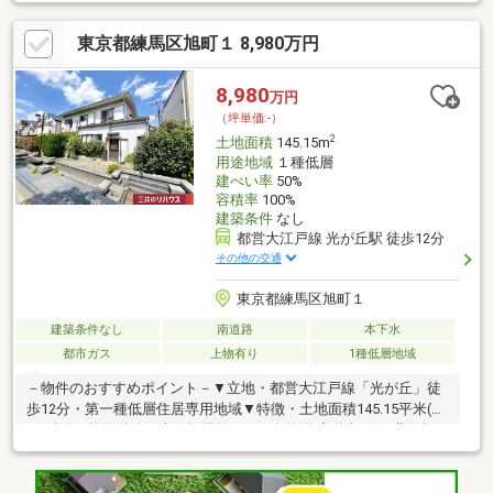
台分確保も可能！■閑静な住宅街■近隣に公園もあり、子育て環境
良好です
東京都練馬区旭町１ 8,980万円
8,980
万円
（坪単価:-）
2
土地面積
145.15m
用途地域
１種低層
建ぺい率
50%
容積率
100%
建築条件
なし
都営大江戸線 光が丘駅 徒歩12分
その他の交通
東京都練馬区旭町１
建築条件なし
南道路
本下水
都市ガス
上物有り
1種低層地域
－物件のおすすめポイント－▼立地・都営大江戸線「光が丘」徒
歩12分・第一種低層住居専用地域▼特徴・土地面積145.15平米(約
43.9坪)・前面道路は南側幅員約13.7m公道(遊歩道含む)、北側幅
員約4.3m公道・建築条件付宅地販売ではありません・お好きなハ
ウスメーカー・工務店で建築可▼周辺環境・ビッグ・エー和光白
子店 徒歩7分(約490m)・セブンイレブン練馬光が丘西大通り店 徒