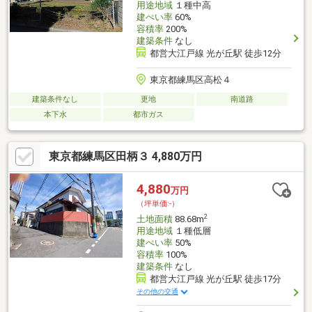
用途地域
１種中高
建ぺい率
60%
容積率
200%
建築条件
なし
都営大江戸線 光が丘駅 徒歩12分
東京都練馬区高松４
建築条件なし
更地
南道路
本下水
都市ガス
東京都練馬区田柄３ 4,880万円
4,880
万円
（坪単価:-）
2
土地面積
88.68m
用途地域
１種低層
建ぺい率
50%
容積率
100%
建築条件
なし
都営大江戸線 光が丘駅 徒歩17分
その他の交通