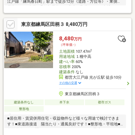
江戸線「練馬春日町」駅まで徒歩12分《道路・方位等》・東側幅
員約4.3ｍの公道、北側幅員約4.0m私道に接道している角地になり
ます。・土地面積：132.25m2（公簿）・用途地域：第一種低層住
居専用地域・建蔽率：50％・容積率：100％《建築用途・有効活
東京都練馬区田柄３ 8,480万円
用》・建築条件付き売地ではないため、お好きなハウスメーカ
ー・工務店での建築が可能です。間取り、設備、外観、全て自分
好みのスタイルで一からご検討いただくことが可能です。※参考
8,480
万円
プランございますので、お気軽にお問い合わせをお待ち致してお
（坪単価:-）
ります。
2
土地面積
107.47m
用途地域
１種中高
建ぺい率
60%
容積率
200%
建築条件
なし
都営大江戸線 光が丘駅 徒歩10分
その他の交通
東京都練馬区田柄３
建築条件なし
本下水
都市ガス
整形地
■居住用・賃貸併用住宅・収益物件など様々な用途で検討できま
す！■東道路接道 陽当たり・通風良好です！■整形地・平坦地■
前面道路10ｍ・間口8.2ｍとゆとりがございます■駐車スペース 2