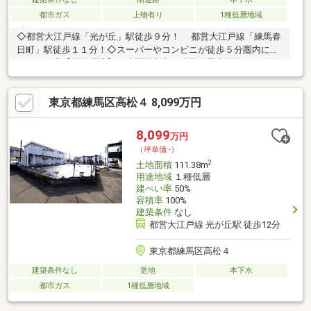
都市ガス
上物有り
1種低層地域
◇都営大江戸線「光が丘」駅徒歩９分！ 都営大江戸線「練馬春
日町」駅徒歩１１分！◇スーパーやコンビニが徒歩５分圏内にご
ざいます◎【周辺環境】・練馬区立光が丘夏の雲小学校・・・約
４８０ｍ・練馬区立光が丘第三中学校・・・約６２０ｍ・ココカ
ラファイン光が丘店・・・約２６０ｍ・マルエツ田柄店・・・約
東京都練馬区高松４ 8,099万円
１３５ｍ・セブンイレブン練馬田柄３丁目店・・・約１９０ｍ・
ファミリーマート光が丘東大通り店・・・約４３０ｍご見学の際
はお気軽にお問い合わせ下さい！お待ちしております！
8,099
万円
（坪単価:-）
2
土地面積
111.38m
用途地域
１種低層
建ぺい率
50%
容積率
100%
建築条件
なし
都営大江戸線 光が丘駅 徒歩12分
東京都練馬区高松４
建築条件なし
更地
本下水
都市ガス
1種低層地域