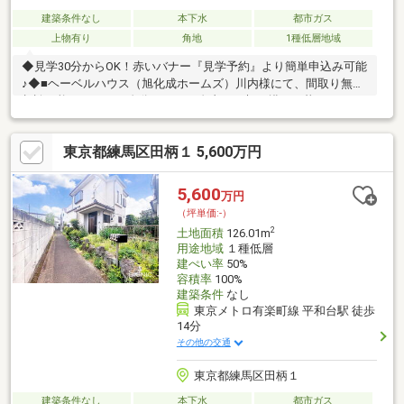
建築条件なし
本下水
都市ガス
上物有り
角地
1種低層地域
◆見学30分からOK！赤いバナー『見学予約』より簡単申込み可能
♪◆■ヘーベルハウス（旭化成ホームズ）川内様にて、間取り無料
相談可能ですので、自分らしく、自由に、想い描いた暮らしのス
タイルをお伝えの上、他では手に入らない間取りにて、建物を自
分プロデュースしましょう。■直通電話は080-9046-1288 兼六不
東京都練馬区田柄１ 5,600万円
動産の川崎の名前をお伝えいただければ、話は通じますので、ど
うぞよろしくお願いします。■銀行ローンなども、ハウスメーカ
ーにご相談下さいませ。
5,600
万円
（坪単価:-）
2
土地面積
126.01m
用途地域
１種低層
建ぺい率
50%
容積率
100%
建築条件
なし
東京メトロ有楽町線 平和台駅 徒歩
14分
その他の交通
東京都練馬区田柄１
建築条件なし
本下水
都市ガス