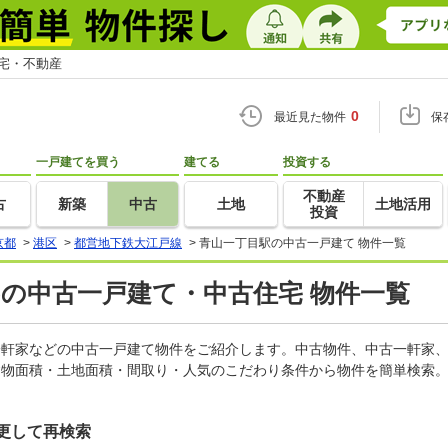
住宅・不動産
0
最近見た物件
保
一戸建てを買う
建てる
投資する
不動産
古
新築
中古
土地
土地活用
投資
京都
>
港区
>
都営地下鉄大江戸線
>
青山一丁目駅の中古一戸建て 物件一覧
)の中古一戸建て・中古住宅 物件一覧
古一軒家などの中古一戸建て物件をご紹介します。中古物件、中古一軒家
建物面積・土地面積・間取り・人気のこだわり条件から物件を簡単検索。
更して再検索