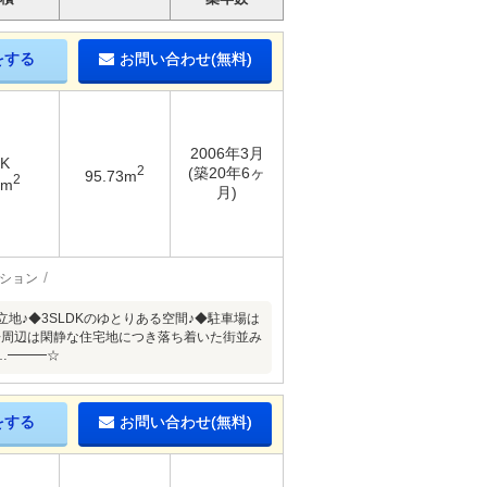
をする
お問い合わせ(無料)
2006年3月
DK
2
(築20年6ヶ
95.73m
2
3m
月)
ション
立地♪◆3SLDKのゆとりある空間♪◆駐車場は
◆周辺は閑静な住宅地につき落ち着いた街並み
…━━━☆
をする
お問い合わせ(無料)