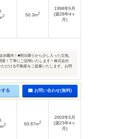
1998年5月
K
2
(築28年4ヶ
50.3m
2
m
月)
駅徒歩圏内！■明治通りから少し入った立地。
件調査！丁寧にご説明いたします！株式会社
ごしいただける不動産をご提案いたします。お問
をする
お問い合わせ(無料)
2003年5月
K
2
(築23年4ヶ
60.87m
2
3m
月)