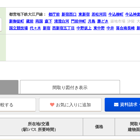
都営地下鉄大江戸線：
都庁前
新宿西口
東新宿
若松河田
牛込柳町
牛込神
新御徒町
蔵前
両国
森下
清澄白河
門前仲町
月島
勝どき
築地市場
汐留
国立競技場
代々木
新宿
西新宿五丁目
中野坂上
東中野
中井
落合南長崎
間取り図付き表示
お気に入りに追加
資料請求
所在地/交通
間取
価格
（駅/バス 所要時間）
建物面