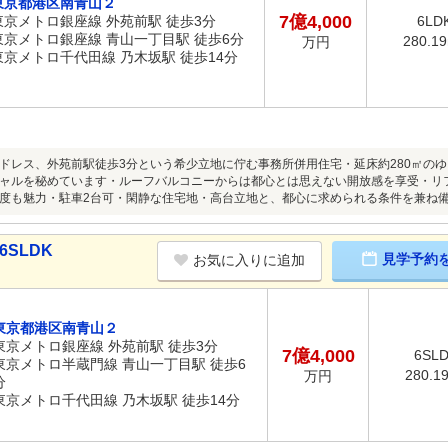
東京都港区南青山２
7億4,000
東京メトロ銀座線 外苑前駅 徒歩3分
6LD
東京メトロ銀座線 青山一丁目駅 徒歩6分
280.1
万円
東京メトロ千代田線 乃木坂駅 徒歩14分
ドレス、外苑前駅徒歩3分という希少立地に佇む事務所併用住宅・延床約280㎡の
ャルを秘めています・ルーフバルコニーからは都心とは思えない開放感を享受・リ
度も魅力・駐車2台可・閑静な住宅地・高台立地と、都心に求められる条件を兼ね
6SLDK
見学予約
お気に入りに追加
東京都港区南青山２
東京メトロ銀座線 外苑前駅 徒歩3分
7億4,000
6SL
東京メトロ半蔵門線 青山一丁目駅 徒歩6
280.1
万円
分
東京メトロ千代田線 乃木坂駅 徒歩14分