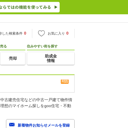
0
0
存した検索条件
お気に入り
売る
住みやすい街を探す
助成金
売却
情報
、中古建売住宅などの中古一戸建て物件情
理想のマイホーム探しをgoo住宅・不動