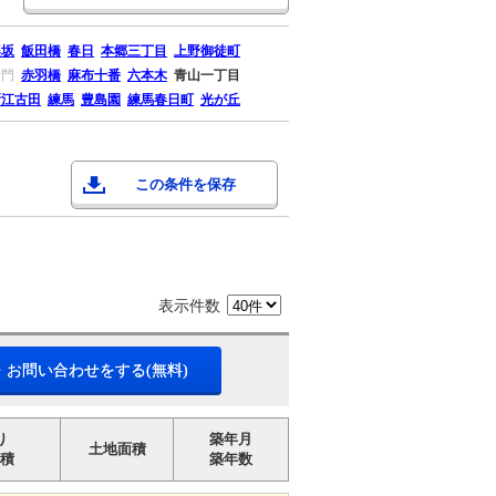
楽坂
飯田橋
春日
本郷三丁目
上野御徒町
大門
赤羽橋
麻布十番
六本木
青山一丁目
新江古田
練馬
豊島園
練馬春日町
光が丘
この条件を保存
表示件数
・お問い合わせをする(無料)
り
築年月
土地面積
積
築年数