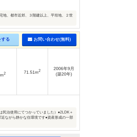
住宅地、都市近郊、３階建以上、平坦地、２世
をする
お問い合わせ(無料)
2006年9月
2
71.51m
2
(築20年)
6m
民泊使用にてつかっていました）●2LDK＋
駅近ながら静かな住環境です●資産形成の一部