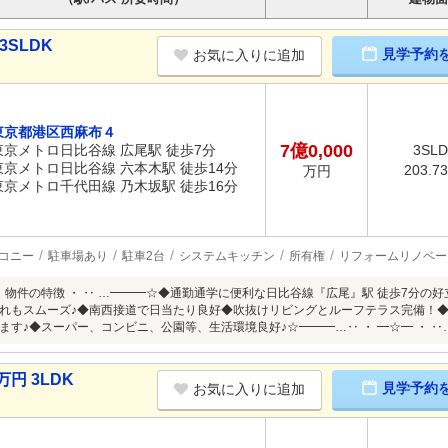
3SLDK
見学予約
お気に入りに追加
東京都港区西麻布４
7億0,000
東京メトロ日比谷線 広尾駅 徒歩7分
3SL
東京メトロ日比谷線 六本木駅 徒歩14分
203.7
万円
東京メトロ千代田線 乃木坂駅 徒歩16分
コニー
駐車場あり
駐車2台
システムキッチン
所有権
リフォームリノベー
・ 物件の特徴 ・ ‥ …━━━☆◆通勤通学に便利な日比谷線『広尾』駅 徒歩7分の好
れもスムーズ♪◆南西接道で日当たり良好◆吹抜けリビングとルーフテラス完備！
ます♪◆スーパー、コンビニ、公園等、生活環境良好♪☆━━━…‥ ・ ━☆━ ・ ‥
円 3LDK
見学予約
お気に入りに追加