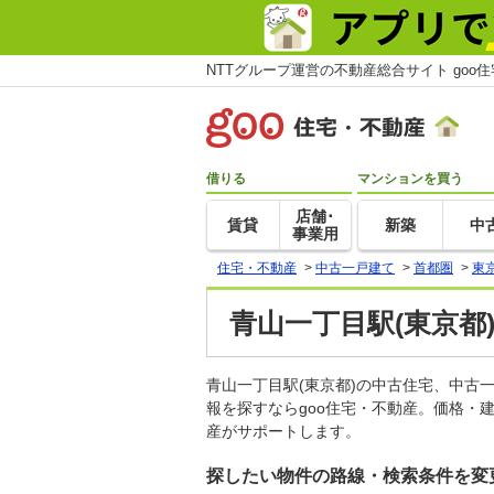
NTTグループ運営の不動産総合サイト goo
借りる
マンションを買う
店舗･
賃貸
新築
中
事業用
住宅・不動産
>
中古一戸建て
>
首都圏
>
東
青山一丁目駅(東京都
青山一丁目駅(東京都)の中古住宅、中
報を探すならgoo住宅・不動産。価格・
産がサポートします。
探したい物件の路線・検索条件を変