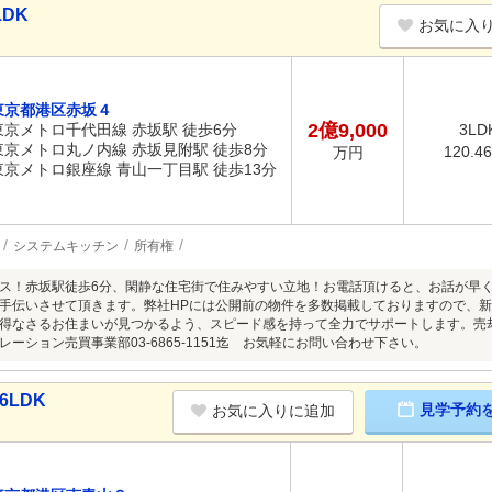
LDK
お気に入
東京都港区赤坂４
2億9,000
東京メトロ千代田線 赤坂駅 徒歩6分
3LD
東京メトロ丸ノ内線 赤坂見附駅 徒歩8分
120.4
万円
東京メトロ銀座線 青山一丁目駅 徒歩13分
システムキッチン
所有権
ス！赤坂駅徒歩6分、閑静な住宅街で住みやすい立地！お電話頂けると、お話が早
手伝いさせて頂きます。弊社HPには公開前の物件を多数掲載しておりますので、
得なさるお住まいが見つかるよう、スピード感を持って全力でサポートします。売
ーション売買事業部03-6865-1151迄 お気軽にお問い合わせ下さい。
6LDK
見学予約
お気に入りに追加