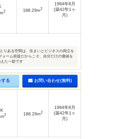
1984年8月
K
2
(築42年1ヶ
188.29m
2
9m
月)
ゆとりある空間は、住まいとビジネスの両立を
フォーム前提だからこそ、自分だけの価値を
備えた一邸です
をする
お問い合わせ(無料)
1984年8月
DK
2
(築42年1ヶ
188.29m
2
9m
月)