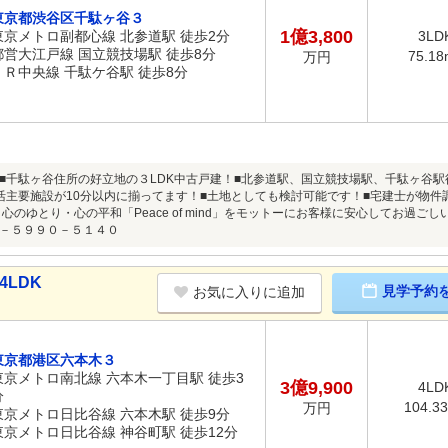
東京都渋谷区千駄ヶ谷３
1億3,800
東京メトロ副都心線 北参道駅 徒歩2分
3LD
都営大江戸線 国立競技場駅 徒歩8分
75.18
万円
ＪＲ中央線 千駄ケ谷駅 徒歩8分
■千駄ヶ谷住所の好立地の３LDK中古戸建！■北参道駅、国立競技場駅、千駄ヶ谷
活主要施設が10分以内に揃ってます！■土地としても検討可能です！■宅建士が物
・心のゆとり・心の平和「Peace of mind」をモットーにお客様に安心してお過
－５９９０－５１４０
4LDK
見学予約
お気に入りに追加
東京都港区六本木３
東京メトロ南北線 六本木一丁目駅 徒歩3
3億9,900
4LD
分
104.3
万円
東京メトロ日比谷線 六本木駅 徒歩9分
東京メトロ日比谷線 神谷町駅 徒歩12分