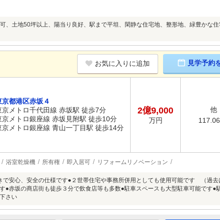
可、土地50坪以上、陽当り良好、駅まで平坦、閑静な住宅地、整形地、緑豊かな
見学予約
お気に入りに追加
東京都港区赤坂４
2億9,000
他
東京メトロ千代田線 赤坂駅 徒歩7分
東京メトロ銀座線 赤坂見附駅 徒歩10分
117.0
万円
東京メトロ銀座線 青山一丁目駅 徒歩14分
浴室乾燥機
所有権
即入居可
リフォームリノベーション
きで安心、安全の仕様です●２世帯住宅や事務所併用としても使用可能です （過去は
です●赤坂の商店街も徒歩３分で飲食店等も多数●駐車スペースも大型駐車可能です●
下さい