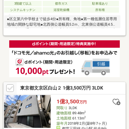
3階建て以上
都市ガス
駐車場あり
システムキッチン
浴室乾燥機
所有権
●区立第六中学校まで徒歩4分●所有権、角地●第一種低層住居専用
地域の閑静な邸宅地●北西側公道幅員5.2ｍ、北東側公道幅員4.5
ｍ、車両の通行も可能●南北線「東大前」駅徒歩5分、三田線・大
江戸線「春日」駅徒歩8分●土地面積69.55㎡、延床面積113㎡
（3LDK）●カースペース付き●床暖房付き●浴室1616サイズ●山手
線内側エリア、都心へのアクセスが便利●子育て環境の優れた住
環境文京区を中心に地元業者ならではの物件を多数お取り扱いし
ています。物件の詳細やご内覧希望は、実用春日ホーム(株)西片
店まで！ＴＥＬ 03-5684-0805
東京都文京区白山２ 1億3,500万円 3LDK
1億3,500
万円
間取り
3LDK
2
建物面積
89.48m
2
土地面積
61.13m
築年月
2018年2月(築8年7ヶ月)
都営三田線 白山駅 徒歩9分