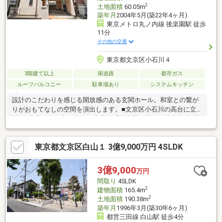
2
土地面積
60.05m
築年月
2004年5月(築22年4ヶ月)
東京メトロ丸ノ内線 後楽園駅 徒歩
11分
その他の交通
東京都文京区小石川４
3階建て以上
南道路
都市ガス
ルーフバルコニー
駐車場あり
システムキッチン
設計のこだわりを感じる開放感のある玄関ホール。和室との繋が
りがおもてなしの空間を演出します。■文京区小石川の高台に立
地。■東京メトロ丸ノ内線・南北線「後楽園」駅から徒歩11分■都
営大江戸線「春日」駅から徒歩11分■金富小学校エリア、茗台中
学校エリア■春日通りから1本入った静かな住宅街■2025年9月室内
東京都文京区白山１ 3億9,000万円 4SLDK
一部リフォーム済み（壁クロス貼替、トイレ交換、ガスコンロ交
換他）■タタミ下にも収納がございます。■リビング階段部分に引
戸がございます。■1階テラスにシンク水栓がございます。■駐車
3億9,000
万円
場サイズ（奥行約5.2ｍ、高さ約2.0～2.25ｍ、幅約2.5～2.9ｍ）
間取り
4SLDK
2
建物面積
165.4m
2
土地面積
190.38m
築年月
1996年3月(築30年6ヶ月)
都営三田線 白山駅 徒歩4分