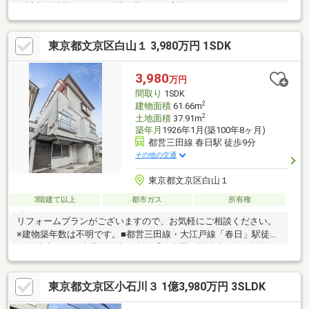
至近文教地区ならではの落ち着いた住宅街です
東京都文京区白山１ 3,980万円 1SDK
3,980
万円
間取り
1SDK
2
建物面積
61.66m
2
土地面積
37.91m
築年月
1926年1月(築100年8ヶ月)
都営三田線 春日駅 徒歩9分
その他の交通
東京都文京区白山１
3階建て以上
都市ガス
所有権
リフォームプランがございますので、お気軽にご相談ください。
※建物築年数は不明です。■都営三田線・大江戸線「春日」駅徒歩
9分■東京メトロ南北線・丸ノ内線「後楽園」駅徒歩12分■都営三
田線「白山」駅徒歩9分～LifeInformation～・文京区立誠之小学校
まで約290ｍ（徒歩4分）・文京区立第六中学校まで500ｍ（徒歩7
東京都文京区小石川３ 1億3,980万円 3SLDK
分）・セブンイレブン小石川白山通り店まで約260ｍ（徒歩4
分）・リコス西片2丁目店まで約450ｍ（徒歩6分）・丸山福山児