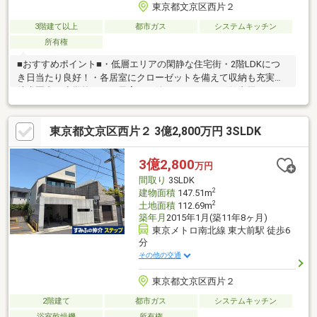
東京都文京区西片２
3階建て以上
都市ガス
システムキッチン
所有権
■おすすめポイント■・低層エリアの閑静な住宅街・2階LDKにつ
き日当たり良好！・各居室にクローゼットを備えて収納も充実・
徒歩圏内に小学校があり子育てに嬉しいエリア・お仕事帰りのご
見学も大歓迎・探し始めのお客様、正しい家探しをお伝えします
■交通アクセス■・東京メトロ南北線【東大前】駅徒歩6分------------
東京都文京区西片２ 3億2,800万円 3SLDK
----------お気軽に下記の《資料請求》又は《見学予約》ボタンをク
リック！又は大和アクタス 0120-105-111(通話無料)まで
3億2,800
万円
間取り
3SLDK
2
建物面積
147.51m
2
土地面積
112.69m
築年月
2015年1月(築11年8ヶ月)
東京メトロ南北線 東大前駅 徒歩6
分
その他の交通
東京都文京区西片２
2階建て
都市ガス
システムキッチン
浴室乾燥機
所有権