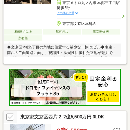
東京メトロ丸ノ内線 本郷三丁目駅
徒歩5分
その他の交通
東京都文京区本郷５
3階建て以上
都市ガス
浴室乾燥機
所有権
◆文京区本郷5丁目の角地に位置する希少な一棟RCビル◆南東・
南西の二面道路に面し、視認性・採光性に優れた立地が魅力です
◆建物は鉄筋コンクリート造4階建、建物面積171.81㎡◆現在は
空ビルのため、賃貸・自社利用・将来的な収益化など柔軟な運用
が可能◆文教エリアとしてのブランド力と都心アクセスを兼ね備
え、長期保有にも適した高い資産性を誇ります◆駐車場付き、周
辺には生活利便施設も充実。投資家様にもぜひご検討いただきた
い一棟です。◆リフォームをして賃貸併用しての検討も可能です
■ご案内・物件詳細・周辺物件のご請求はお気軽にどうぞ※お電話
の場合：070-8580-2139 (担当直通)
東京都文京区西片２ 2億6,500万円 3LDK