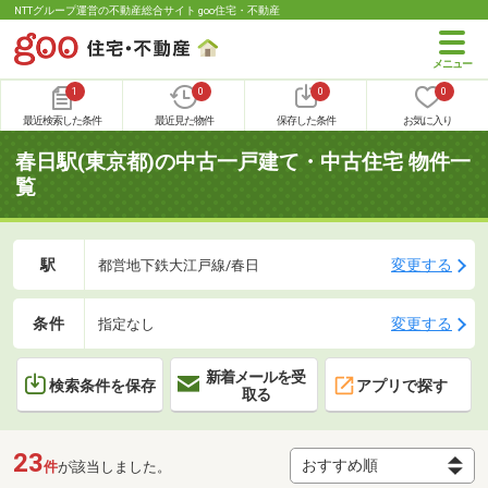
NTTグループ運営の不動産総合サイト goo住宅・不動産
1
0
0
0
最近検索した条件
最近見た物件
保存した条件
お気に入り
春日駅(東京都)の中古一戸建て・中古住宅 物件一
覧
駅
変更する
都営地下鉄大江戸線/春日
条件
変更する
指定なし
新着メールを受
検索条件を保存
アプリで探す
取る
23
件
が該当しました。