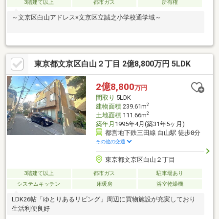
3階建て以上
都市ガス
所有権
～文京区白山アドレス×文京区立誠之小学校通学域～
東京都文京区白山２丁目 2億8,800万円 5LDK
2億8,800
万円
間取り
5LDK
2
建物面積
239.61m
2
土地面積
111.66m
築年月
1995年4月(築31年5ヶ月)
都営地下鉄三田線 白山駅 徒歩8分
その他の交通
東京都文京区白山２丁目
3階建て以上
都市ガス
駐車場あり
システムキッチン
床暖房
浴室乾燥機
LDK26帖「ゆとりあるリビング」周辺に買物施設が充実しており
生活利便良好