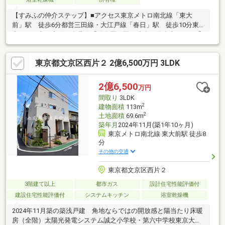
【すみふの仲介ステップ】■アクセス東京メトロ南北線「東大
前」駅 徒歩6分都営三田線・大江戸線「春日」駅 徒歩10分東
京メトロ丸ノ内線・南北線「後楽園」駅 徒歩13分東京メトロ千
代田線「根津」駅 徒歩14分■物件ポイント・敷地面積：112.69
㎡・建物面積：147.51㎡ 1階：66.37㎡ 2階：58.79㎡ 地下1
東京都文京区西片２ 2億6,500万円 3LDK
階：22.35㎡ ※建物面積には車庫10.23㎡含む・間取り：
3LDK+2S+ロフト・地上2階地下1階建・2015年1月築・現況：居
住中・車庫１台分あり（車種による）
2億6,500
万円
間取り
3LDK
2
建物面積
113m
2
土地面積
69.6m
築年月
2024年11月(築1年10ヶ月)
東京メトロ南北線 東大前駅 徒歩8
分
その他の交通
東京都文京区西片２
3階建て以上
都市ガス
設計住宅性能評価付
建設住宅性能評価付
システムキッチン
浴室乾燥機
2024年11月築の築浅戸建 角地ならではの開放感と陽当たり床暖
房（全階）太陽光発電システム誠之小学校・第六中学校東京大学