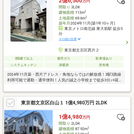
2億6,500
万円
間取り
3LDK
2
建物面積
113m
2
土地面積
69.6m
築年月
2024年11月(築1年10ヶ月)
東京メトロ南北線 東大前駅 徒歩5
分
その他の交通
東京都文京区西片２
3階建て以上
都市ガス
駐車場あり
システムキッチン
床暖房
所有権
2024年11月築・西片アドレス・角地ならではの解放感！3駅3路線
利用可能で通勤・通学便利！人気の誠之小学校まで徒歩3分♪※延
べ床面積113㎡には、車庫面積を含みます。お電話頂けると、お
話が早く進みます。お客様のご希望に合った物件を細かい心遣い
でお手伝いさせて頂きます。弊社HPには公開前の物件を多数掲載
東京都文京区白山１ 1億4,980万円 2LDK
しておりますので、新鮮な情報をいち早く発信させて頂いており
ます。お客様が納得なさるお住まいが見つかるよう、スピード感
を持って全力でサポートします。売却査定・買い取りも致しま
1億4,980
万円
す。ご希望の際は、ケーコーポレーション売買事業部03-6865-
間取り
2LDK
1151迄 お気軽にお問い合わせ下さい。
2
建物面積
87.92m
2