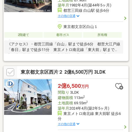
土地面積
67.96m
築年月
1982年4月(築44年5ヶ月)
都営三田線 白山駅 徒歩6分
その他の交通
東京都文京区白山１
2階建て
都市ガス
所有権
《アクセス》・都営三田線「白山」駅まで徒歩6分 都営大江戸線
「春日」駅まで徒歩11分 東京メトロ南北線「東大前」駅まで徒
歩11分の物件です。《道路・方位等》・北・西側道路に接道して
いる角地です。採光・通風に優れ、開放感ある立地条件です。
《室内の特徴》・キッチン・浴室・洗面室・お手洗いなど各種水
東京都文京区西片２ 2億6,500万円 3LDK
回りには窓が設置されており、湿気や臭いがこもりにくく、衛生
的です。・各居室に収納があります。・1階と2階にトイレがあり
ます。・来訪者を映像で確認できるTVモニター付きインターホン
2億6,500
万円
有り。来訪者を確認してから会話ができるため、無用な訪問販売
間取り
3LDK
などもシャットアウトできます。
2
建物面積
113m
2
土地面積
69.55m
築年月
2024年4月(築2年5ヶ月)
東京メトロ南北線 東大前駅 徒歩6
分
その他の交通