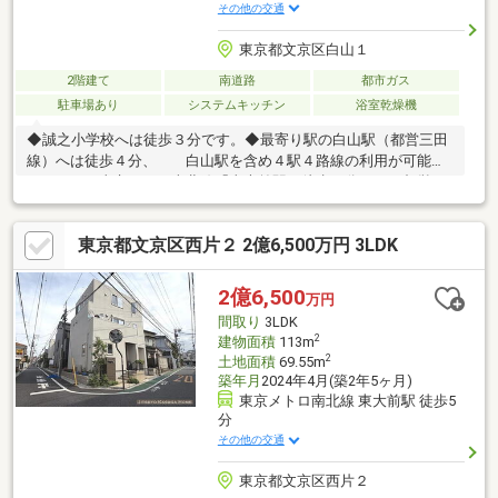
その他の交通
東京都文京区白山１
2階建て
南道路
都市ガス
駐車場あり
システムキッチン
浴室乾燥機
◆誠之小学校へは徒歩３分です。◆最寄り駅の白山駅（都営三田
線）へは徒歩４分、 白山駅を含め４駅４路線の利用が可能で
す。 ・東京メトロ南北線「東大前駅」徒歩７分 ・都営三
田・都営大江戸線 「春日駅」徒歩１３分 ・東京メトロ千代
田線 「根津駅」徒歩１７分◆玄関は吹抜けとなっており開放感
東京都文京区西片２ 2億6,500万円 3LDK
があります。 階段上にトップライトがあり、階段や廊下の採光
を確保しております。◆リビングとダイニングはフルオープンの
スライドドアで オープンにもセパレートでもご利用できます。
2億6,500
万円
◆１階の８畳の和室は、掘り炬燵も利用できます。
間取り
3LDK
2
建物面積
113m
2
土地面積
69.55m
築年月
2024年4月(築2年5ヶ月)
東京メトロ南北線 東大前駅 徒歩5
分
その他の交通
東京都文京区西片２