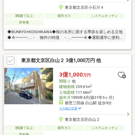
東京都文京区小石川４
3階建て以上
都市ガス
システムキッチン
所有権
◆BUNKYO×KOISHIKAWA◆桜の名所に面する季節を楽しめる立地
◆☆━━━…‥・ 物件の特徴 ・‥…━━━☆◆通勤通学に便利
な東京メトロ丸の内線『茗荷谷』駅 利用可能♪ ◆周辺は閑静な
住宅地につき落ち着いた街並みでお過ごし頂けます♪◆スーパ
ー、コンビニ、公園等、生活環境良好♪◆同仕様モデルハウスの
東京都文京区白山２ 3億1,000万円 他
ご案内や建物プレゼンテーションも随時受付中♪是非、現地をご確
認ください！♪物件の詳細はADCAST駒込支店迄【０１２０－９１
７－１９７】♪☆━━━…‥・ ━☆━ ・‥…━━━☆
3億1,000
万円
間取り
他
2
建物面積
239.61m
2
土地面積
111.66m
築年月
1995年4月(築31年5ヶ月)
都営三田線 白山駅 徒歩9分
その他の交通
東京都文京区白山２
3階建て以上
都市ガス
システムキッチン
所有権