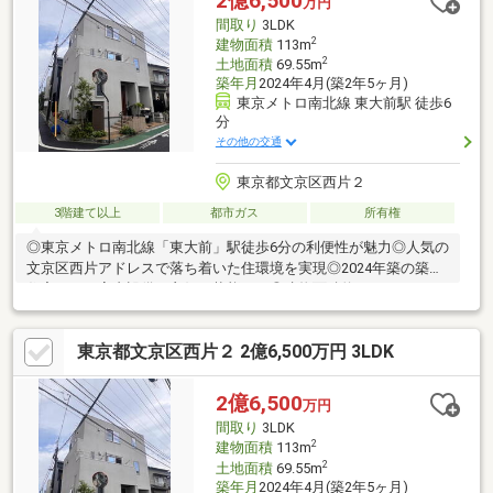
2億6,500
万円
間取り
3LDK
2
建物面積
113m
2
土地面積
69.55m
築年月
2024年4月(築2年5ヶ月)
東京メトロ南北線 東大前駅 徒歩6
分
その他の交通
東京都文京区西片２
3階建て以上
都市ガス
所有権
◎東京メトロ南北線「東大前」駅徒歩6分の利便性が魅力◎人気の
文京区西片アドレスで落ち着いた住環境を実現◎2024年築の築浅
住宅につき室内設備も良好な状態です◎建物面積約113㎡のゆと
りある空間で家族が快適に生活◎教育施設や生活利便施設が揃う
文京区ならではの環境♪現地内覧予約受付中です♪見学をご希望の
東京都文京区西片２ 2億6,500万円 3LDK
方は『見学予約をする』ボタンから事前にご予約ください。【資
料請求】は上記ボタンよりお進みください。電話からは
⇒TEL0120-002-237【通話料無料】♪ご案内時間の目安になります
2億6,500
万円
♪□現地／物件見学（30分～）□資金計画のご相談（30分～）□ご希
間取り
3LDK
望条件のご相談（15分～）
2
建物面積
113m
2
土地面積
69.55m
築年月
2024年4月(築2年5ヶ月)