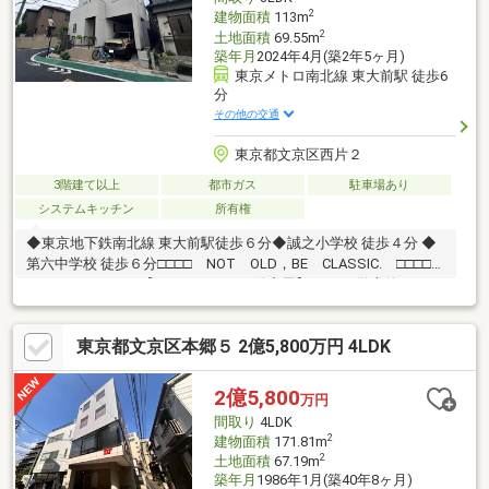
２ヶ所、前面棟無、通風良好、眺望良好、３階建以上
2
建物面積
113m
2
土地面積
69.55m
築年月
2024年4月(築2年5ヶ月)
東京メトロ南北線 東大前駅 徒歩6
分
その他の交通
東京都文京区西片２
3階建て以上
都市ガス
駐車場あり
システムキッチン
所有権
◆東京地下鉄南北線 東大前駅徒歩６分◆誠之小学校 徒歩４分 ◆
第六中学校 徒歩６分□□□□ NOT OLD，BE CLASSIC. □□□□■
ウォールメイトは【かかりつけの不動産屋】として 徹底的にまで
顧客主義を貫く事をお約束いたします■都心エリアに特化した情
報網を駆使し、最良の不動産をご提案■住宅ローンシュミレーシ
東京都文京区本郷５ 2億5,800万円 4LDK
ョン無料相談会 毎日随時開催中■ウォールメイトオリジナルの
住宅購入・住替え等について 分かりやすく解説したガイドブック
をご希望者様に【無料プレゼント】～弊社ホームページ～
2億5,800
万円
https://wallmate.co.jp/～
間取り
4LDK
2
建物面積
171.81m
2
土地面積
67.19m
築年月
1986年1月(築40年8ヶ月)