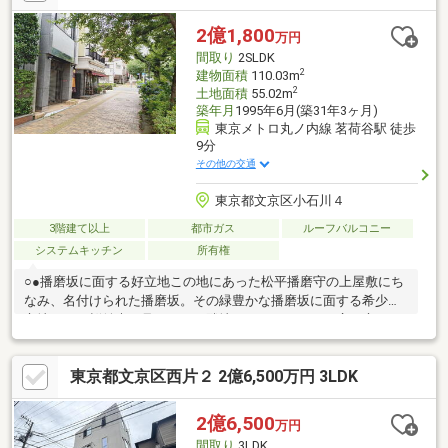
2億1,800
万円
間取り
2SLDK
2
建物面積
110.03m
2
土地面積
55.02m
築年月
1995年6月(築31年3ヶ月)
東京メトロ丸ノ内線 茗荷谷駅 徒歩
9分
その他の交通
東京都文京区小石川４
3階建て以上
都市ガス
ルーフバルコニー
システムキッチン
所有権
○●播磨坂に面する好立地この地にあった松平播磨守の上屋敷にち
なみ、名付けられた播磨坂。その緑豊かな播磨坂に面する希少な
立地です。桜並木を見下ろし、隣地にはマンションの広い庭にな
っている希少な立地のため、物件からみどり豊かな自然を目前に
眺められます。周辺には都内でも有数の名門校がズラりと位置す
東京都文京区西片２ 2億6,500万円 3LDK
るため、通学にも嬉しいですね。１階は独立した店舗仕様になっ
ているため、店舗併用住宅やご自宅のアトリエ、音楽室、在宅ワ
ークなど様々な用途にご活用頂けます！！【おすすめトピック】
2億6,500
万円
システムキッチン、陽当り良好、閑静な住宅地、整形地、トイレ
間取り
3LDK