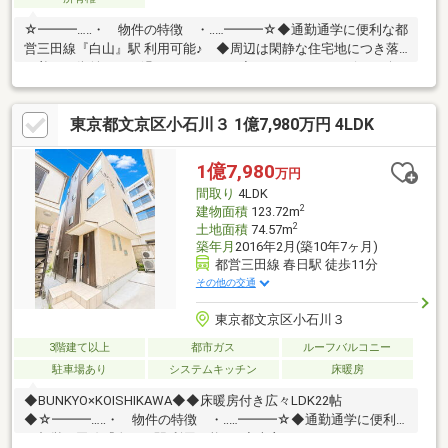
☆━━━…‥・ 物件の特徴 ・‥…━━━☆◆通勤通学に便利な都
営三田線『白山』駅 利用可能♪ ◆周辺は閑静な住宅地につき落
ち着いた街並みでお過ごし頂けます♪◆スーパー、コンビニ、公
園等、生活環境良好♪◆同仕様モデルハウスのご案内や建物プレ
ゼンテーションも随時受付中♪是非、現地をご確認ください！♪物
東京都文京区小石川３ 1億7,980万円 4LDK
件の詳細はADCAST駒込支店迄【０１２０－９１７－１９７】
♪☆━━━…‥・ ━☆━ ・‥…━━━☆
1億7,980
万円
間取り
4LDK
2
建物面積
123.72m
2
土地面積
74.57m
築年月
2016年2月(築10年7ヶ月)
都営三田線 春日駅 徒歩11分
その他の交通
東京都文京区小石川３
3階建て以上
都市ガス
ルーフバルコニー
駐車場あり
システムキッチン
床暖房
◆BUNKYO×KOISHIKAWA◆◆床暖房付き広々LDK22帖
◆☆━━━…‥・ 物件の特徴 ・‥…━━━☆◆通勤通学に便利
な都営三田線『春日』駅 利用可能♪ ◆売主でリノベーションし