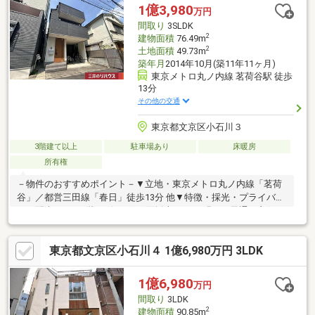
童遊園まで約180ｍ（徒歩3分）・文京白山下郵便局まで約230ｍ
1億3,980
万円
（徒歩3分）・ダイエー小石川店まで約600ｍ（徒歩8分）
間取り
3SLDK
2
建物面積
76.49m
2
土地面積
49.73m
築年月
2014年10月(築11年11ヶ月)
東京メトロ丸ノ内線 茗荷谷駅 徒歩
13分
その他の交通
東京都文京区小石川３
3階建て以上
駐車場あり
床暖房
所有権
－物件のおすすめポイント－▼立地・東京メトロ丸ノ内線「茗荷
谷」／都営三田線「春日」徒歩13分 他▼特徴・採光・プライバシ
ーに配慮された2階リビング・3面採光のLDは明るく風通し良好・
LDに多用途に利用可能なカウンターデスク・収納有・会話が弾む
対面式キッチン・南西側洋室2部屋は収納付ベッド有・2・3階に
東京都文京区小石川４ 1億6,980万円 3LDK
南西向きバルコニー付・車庫有(車種による)▼設備・床暖房
(LDK)・浴室1616サイズ▼周辺環境・まいばすけっと春日2丁目店
徒歩6分(約450m)■ ご希望の住まい探しをお手伝いします
1億6,980
万円
━━━━━・・・物件の詳細・ご相談はお気軽にお問い合わせく
間取り
3LDK
ださい。
2
建物面積
90.85m