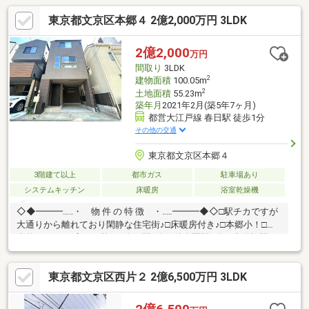
東京都文京区本郷４ 2億2,000万円 3LDK
2億2,000
万円
間取り
3LDK
2
建物面積
100.05m
2
土地面積
55.23m
築年月
2021年2月(築5年7ヶ月)
都営大江戸線 春日駅 徒歩1分
その他の交通
東京都文京区本郷４
3階建て以上
都市ガス
駐車場あり
システムキッチン
床暖房
浴室乾燥機
◇◆━━━…‥・ 物 件 の 特 徴 ・‥…━━━◆◇□駅チカですが
大通りから離れており閑静な住宅街♪□床暖房付き♪□本郷小！□将
来的に4LDKに変更可能！□春日駅1分・後楽園駅3分、水道橋駅も
利用可能♪□こだわりの1枚鏡ハイグレード洗面♪♪物件のお問合せ
はアドキャスト三軒茶屋支店まで【0120-974313】♪♪
東京都文京区西片２ 2億6,500万円 3LDK