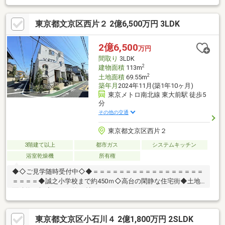
てのお引渡し♪◆スーパー、コンビニ、公園等、生活環境良好♪◆
同仕様モデルハウスのご案内や建物プレゼンテーションも随時受
東京都文京区西片２ 2億6,500万円 3LDK
付中♪是非、現地をご確認ください！♪物件の詳細はADCAST駒込
支店迄【０１２０－９１７－１９７】♪☆━━━…‥・
━☆━ ・‥…━━━☆
2億6,500
万円
間取り
3LDK
2
建物面積
113m
2
土地面積
69.55m
築年月
2024年11月(築1年10ヶ月)
東京メトロ南北線 東大前駅 徒歩5
分
その他の交通
東京都文京区西片２
3階建て以上
都市ガス
システムキッチン
浴室乾燥機
所有権
◆◇ご見学随時受付中◇◆＝＝＝＝＝＝＝＝＝＝＝＝＝＝＝＝＝
＝＝＝＝◆誠之小学校まで約450ｍ◇高台の閑静な住宅街◆土地
面積約21坪◇ＬＤＫ約19帖＝＝＝＝＝＝＝＝＝＝＝＝＝＝＝＝＝
＝＝＝＝詳細はお気軽にお問い合わせください♪
東京都文京区小石川４ 2億1,800万円 2SLDK