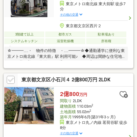
東京メトロ南北線 東大前駅 徒歩7
分
その他の交通
東京都文京区西片２
3階建て以上
都市ガス
駐車場あり
システムキッチン
浴室乾燥機
所有権
☆━━━…‥・ 物件の特徴 ・‥…━━━☆◆通勤通学に便利な東
京メトロ南北線『東大前』駅 利用可能♪ ◆周辺は閑静な住宅地
につき落ち着いた街並みでお過ごし頂けます♪◆スーパー、コン
ビニ、公園等、生活環境良好♪◆同仕様モデルハウスのご案内や
建物プレゼンテーションも随時受付中♪是非、現地をご確認くださ
東京都文京区小石川４ 2億800万円 2LDK
い！♪物件の詳細はADCAST駒込支店迄【０１２０－９１７－１９
７】♪☆━━━…‥・ ━☆━ ・‥…━━━☆
2億800
万円
間取り
2LDK
2
建物面積
110.03m
2
土地面積
55.02m
築年月
1995年6月(築31年3ヶ月)
東京メトロ丸ノ内線 茗荷谷駅 徒歩
8分
その他の交通