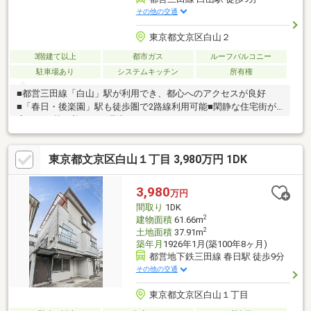
その他の交通
東京都文京区白山２
3階建て以上
都市ガス
ルーフバルコニー
駐車場あり
システムキッチン
所有権
■都営三田線「白山」駅が利用でき、都心へのアクセスが良好
■「春日・後楽園」駅も徒歩圏で2路線利用可能■閑静な住宅街が
広がる、落ち着いた住環境■スーパー・コンビニ・ドラッグスト
アが身近で買い物便利■飲食店や生活利便施設が充実し、暮らし
やすい街並み■小学校・保育園・公園が近く、子育て世帯にもお
東京都文京区白山１丁目 3,980万円 1DK
すすめ■教育施設が充実した文京区ならではの住環境■緑豊かな公
園が点在し、四季を感じながら暮らせる環境■医療機関も充実し
ており、安心して生活できるエリア■戸建住宅を中心とした落ち
3,980
万円
着きのある街並み■治安が良く、幅広い世代から人気の住宅地■文
間取り
1DK
京区ならではの歴史や文化を身近に感じられる立地
2
建物面積
61.66m
2
土地面積
37.91m
築年月
1926年1月(築100年8ヶ月)
都営地下鉄三田線 春日駅 徒歩9分
その他の交通
東京都文京区白山１丁目