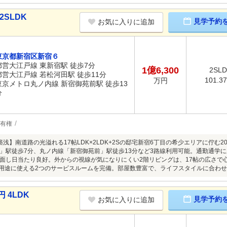
2SLDK
見学予約
お気に入りに追加
東京都新宿区新宿６
都営大江戸線 東新宿駅 徒歩7分
1億6,300
2SL
都営大江戸線 若松河田駅 徒歩11分
101.3
万円
東京メトロ丸ノ内線 新宿御苑前駅 徒歩13
分
有権
築浅】南道路の光溢れる17帖LDK×2LDK+2Sの邸宅新宿6丁目の希少エリアに佇む
」駅徒歩7分、丸ノ内線「新宿御苑前」駅徒歩13分など3路線利用可能。通勤通学に
に面し日当たり良好。外からの視線が気になりにくい2階リビングは、17帖の広さ
S多用途に使える2つのサービスルームを完備。部屋数豊富で、ライフスタイルに合わ
 4LDK
見学予約
お気に入りに追加