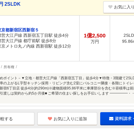
 2SLDK
お気に入
東京都新宿区西新宿５
1億2,500
都営大江戸線 西新宿五丁目駅 徒歩4分
2SL
都営大江戸線 都庁前駅 徒歩8分
95.86
万円
東京メトロ丸ノ内線 西新宿駅 徒歩12分
所有権
めポイント－▼立地・都営大江戸線「西新宿五丁目」徒歩4分▼特徴・3階建て2SL
率の上がるL字型キッチン採用・リビング含む2室にバルコニー隣接・各階にトイレ
新宿6丁目店 徒歩4分(約290m)※建物面積95.86平米に車庫部分を含む※容積率
引渡しは契約から約5か月後■ ご希望の住まい探しをお手伝いします ━━━━━・
お気に入りに追加
資料請求