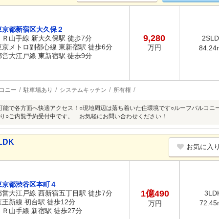
東京都新宿区大久保２
9,280
ＪＲ山手線 新大久保駅 徒歩7分
2SLD
東京メトロ副都心線 東新宿駅 徒歩6分
万円
84.24
都営大江戸線 東新宿駅 徒歩9分
コニー
駐車場あり
システムキッチン
所有権
可能で各方面へ快適アクセス！○現地周辺は落ち着いた住環境です○ルーフバルコニー付
り○ご内覧予約受付中です。 お気軽にお問い合わせください！
LDK
お気に入
東京都渋谷区本町４
1億490
都営大江戸線 西新宿五丁目駅 徒歩7分
3LD
京王新線 初台駅 徒歩12分
72.45
万円
ＪＲ山手線 新宿駅 徒歩27分