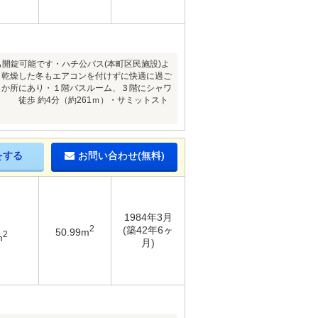
開錠可能です・ハチ公バス(本町区民施設)よ
、乾燥した冬もエアコンを付けずに快適に過ご
２か所にあり・１階バスルーム、３階にシャワ
 徒歩 約4分（約261ｍ）・サミットスト
をする
お問い合わせ(無料)
1984年3月
2
(築42年6ヶ
50.99m
2
m
月)