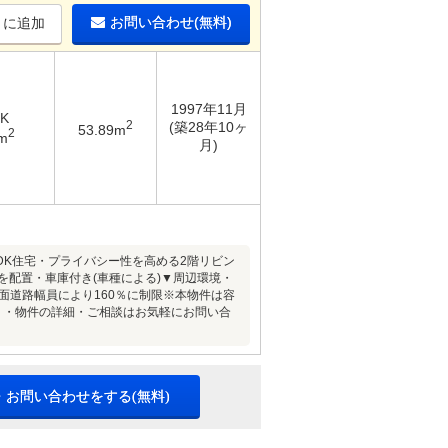
お問い合わせ(無料)
りに追加
1997年11月
DK
2
(築28年10ヶ
53.89m
2
m
月)
DK住宅・プライバシー性を高める2階リビン
を配置・車庫付き(車種による)▼周辺環境・
は前面道路幅員により160％に制限※本物件は容
・・物件の詳細・ご相談はお気軽にお問い合
・お問い合わせをする(無料)