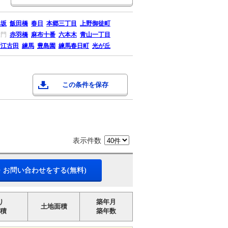
楽坂
飯田橋
春日
本郷三丁目
上野御徒町
大門
赤羽橋
麻布十番
六本木
青山一丁目
新江古田
練馬
豊島園
練馬春日町
光が丘
この条件を保存
表示件数
・お問い合わせをする(無料)
り
築年月
土地面積
積
築年数