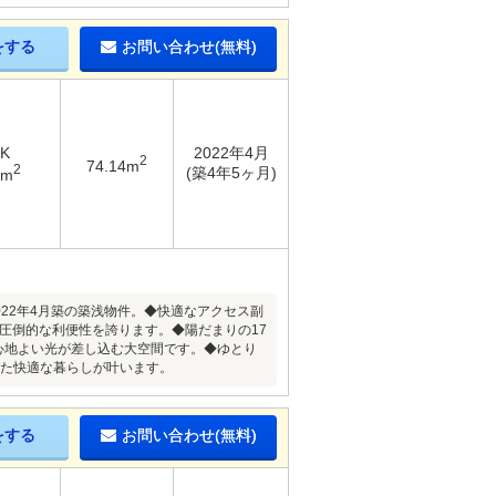
をする
お問い合わせ(無料)
DK
2022年4月
2
74.14m
2
(築4年5ヶ月)
7m
2022年4月築の築浅物件。◆快適なアクセス副
圧倒的な利便性を誇ります。◆陽だまりの17
で心地よい光が差し込む大空間です。◆ゆとり
せた快適な暮らしが叶います。
をする
お問い合わせ(無料)