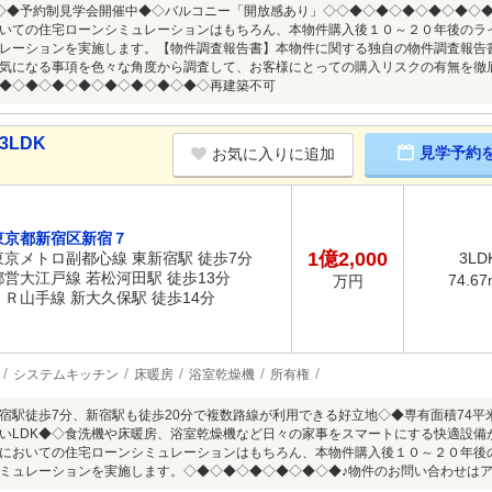
◇◆予約制見学会開催中◆◇バルコニー「開放感あり」◇◇◆◇◆◇◆◇◆◇◆◇
いての住宅ローンシミュレーションはもちろん、本物件購入後１０～２０年後のラ
レーションを実施します。【物件調査報告書】本物件に関する独自の物件調査報告
気になる事項を色々な角度から調査して、お客様にとっての購入リスクの有無を徹
◆◇◆◇◆◇◆◇◆◇◆◇◆◇◆◇再建築不可
3LDK
見学予約
お気に入りに追加
東京都新宿区新宿７
1億2,000
東京メトロ副都心線 東新宿駅 徒歩7分
3LD
都営大江戸線 若松河田駅 徒歩13分
74.67
万円
ＪＲ山手線 新大久保駅 徒歩14分
システムキッチン
床暖房
浴室乾燥機
所有権
宿駅徒歩7分、新宿駅も徒歩20分で複数路線が利用できる好立地◇◆専有面積74平
いLDK◆◇食洗機や床暖房、浴室乾燥機など日々の家事をスマートにする快適設備
においての住宅ローンシミュレーションはもちろん、本物件購入後１０～２０年後
ミュレーションを実施します。◇◆◇◆◇◆◇◆◇◆◇◆♪物件のお問い合わせはア