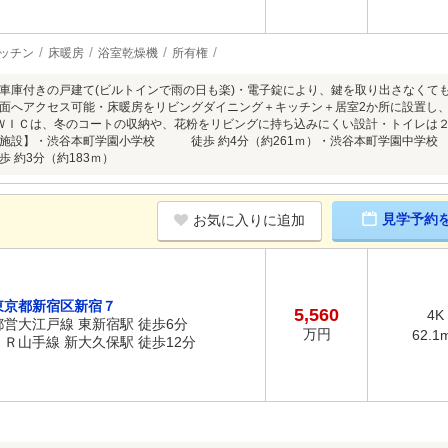
ッチン
床暖房
浴室乾燥機
所有権
車庫付きの戸建て(ビルトインで雨の日も楽)・電子錠により、鍵を取り出さなくても
面へアクセス可能・床暖房をリビングダイニング＋キッチン＋居室2か所に設置し
ＷＩＣは、冬のコートの収納や、花粉をリビングに持ち込みにくい設計・トイレは
施設】・渋谷本町学園小学校 徒歩 約4分（約261ｍ）・渋谷本町学園中学校
 約3分（約183ｍ）
見学予約
お気に入りに追加
東京都新宿区新宿７
5,560
4K
都営大江戸線 東新宿駅 徒歩6分
万円
62.1
ＪＲ山手線 新大久保駅 徒歩12分