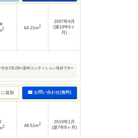
2007年4月
K
2
(築19年5ヶ
64.21m
2
m
月)
き2SLDK○室内コンディション良好です○
お問い合わせ(無料)
りに追加
K
2019年1月
2
48.51m
2
(築7年8ヶ月)
m