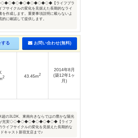
◆◇◆◇◆◇◆◇◆◇◆◇◆◇◆【ライフプラ
イフサイクルの変化を見据えた長期的なライ
書を作成します。重要事項説明に載らないよ
底的に確認して提供します。
をする
お問い合わせ(無料)
2014年8月
K
2
(築12年1ヶ
43.45m
2
m
月)
米超の3LDK、東南向きならではの豊かな陽光
が充実◇◇◆◇◆◇◆◇◆◇◆◇◆【ライフ
のライフサイクルの変化を見据えた長期的な
ドキャスト新宿支店まで♪