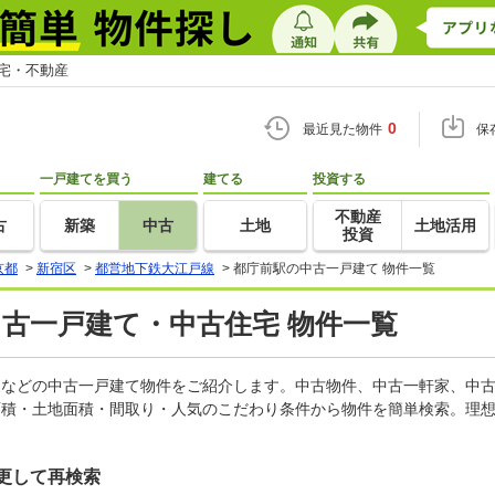
住宅・不動産
0
最近見た物件
保
一戸建てを買う
建てる
投資する
不動産
古
新築
中古
土地
土地活用
投資
京都
>
新宿区
>
都営地下鉄大江戸線
>
都庁前駅の中古一戸建て 物件一覧
中古一戸建て・中古住宅 物件一覧
軒家などの中古一戸建て物件をご紹介します。中古物件、中古一軒家、中
面積・土地面積・間取り・人気のこだわり条件から物件を簡単検索。理想
更して再検索