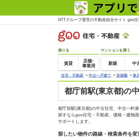
NTTグループ運営の不動産総合サイト goo
借りる
マンションを買う
店舗･
賃貸
新築
中
事業用
住宅・不動産
>
中古一戸建て
>
首都圏
>
東
都庁前駅(東京都)の
都庁前駅(東京都)の中古住宅、中古一
探すならgoo住宅・不動産。価格・建物
サポートします。
探したい物件の路線・検索条件を変