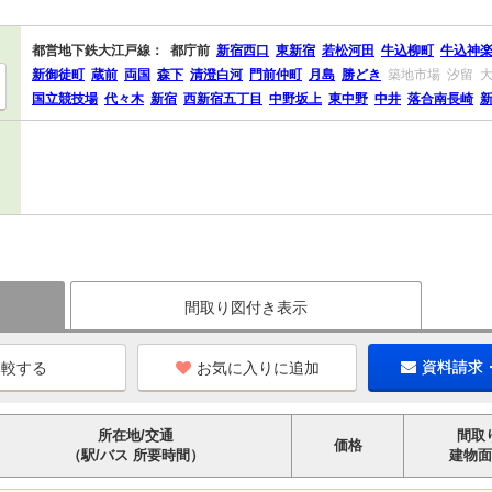
都営地下鉄大江戸線：
都庁前
新宿西口
東新宿
若松河田
牛込柳町
牛込神
新御徒町
蔵前
両国
森下
清澄白河
門前仲町
月島
勝どき
築地市場
汐留
国立競技場
代々木
新宿
西新宿五丁目
中野坂上
東中野
中井
落合南長崎
間取り図付き表示
お気に入りに追加
資料請求
所在地/交通
間取
価格
（駅/バス 所要時間）
建物面