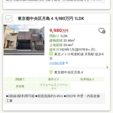
帖のLDKと全居室に収納を備えた機能的な2LDK！■2024年2月に外
壁塗装を含むリフォームを施した綺麗な状態！■隅田川沿いの豊
かな自然を感じられる閑静で落ち着いた住環境！■各部屋収納付
東京都中央区月島４ 9,980万円 1LDK
きで季節ものの荷物もすっきりと片付きます！■現在賃貸稼働
中！投資、自己居住に選択肢様々！皆様が住まいに求める「もっ
と」を未来へつなぐ道しるべであります様、”不動産のエキスパー
9,980
万円
ト”としてお客様の住まいさがしをサポートします。
間取り
1LDK
2
建物面積
53.46m
2
土地面積
39.4m
築年月
1929年1月(築97年8ヶ月)
東京メトロ有楽町線 月島駅 徒歩4
分
その他の交通
東京都中央区月島４
2階建て
都市ガス
駐車場あり
リフォームリノベーシ
所有権
ョン
■2路線2駅利用可能 ■前面道路約5.45ｍ ■2022年 外壁・内装改修
工事