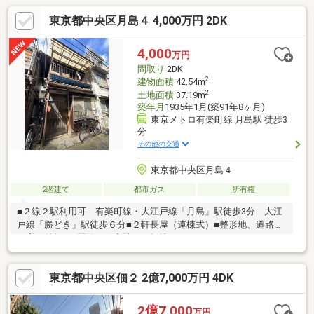
東京都中央区月島４ 4,000万円 2DK
4,000
万円
間取り
2DK
2
建物面積
42.54m
2
土地面積
37.19m
築年月
1935年1月(築91年8ヶ月)
東京メトロ有楽町線 月島駅 徒歩3
分
その他の交通
東京都中央区月島４
2階建て
都市ガス
所有権
■２線２駅利用可 有楽町線・大江戸線「月島」駅徒歩3分 大江
戸線「勝どき」駅徒歩６分■２軒長屋（連棟式）■整形地、道路と
の高低差無し■閑静な住宅地、平坦地
東京都中央区佃２ 2億7,000万円 4DK
2億7,000
万円