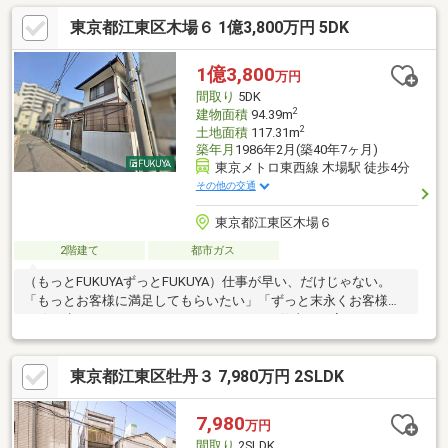
東京都江東区木場６ 1億3,800万円 5DK
1億3,800
万円
間取り
5DK
2
建物面積
94.39m
2
土地面積
117.31m
築年月
1986年2月(築40年7ヶ月)
東京メトロ東西線 木場駅 徒歩4分
その他の交通
東京都江東区木場６
2階建て
都市ガス
（もっとFUKUYAずっとFUKUYA）仕事が早い、だけじゃない。
「もっとお客様に満足してもらいたい」「ずっと末永くお客様と
一緒に歩んでいきたい」FUKUYAではもっと仕事を丁寧に、もっ
とクオリティの高い仕事をモットーに業務に取り組んでおりま
す。些細な事でもお気軽にご相談ください。
東京都江東区牡丹３ 7,980万円 2SLDK
7,980
万円
間取り
2SLDK