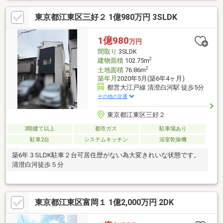
東京都江東区三好２ 1億980万円 3SLDK
1億980
万円
間取り
3SLDK
2
建物面積
102.75m
2
土地面積
76.86m
築年月
2020年5月(築6年4ヶ月)
都営大江戸線 清澄白河駅 徒歩5分
その他の交通
東京都江東区三好２
3階建て以上
都市ガス
駐車場あり
駐車2台
システムキッチン
浴室乾燥機
築6年３SLDK駐車２台可居住歴がない為大変きれいな状態です。
清澄白河徒歩５分
東京都江東区富岡１ 1億2,000万円 2DK