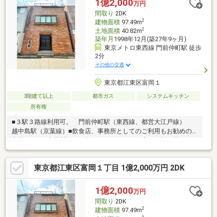
1億2,000
万円
間取り
2DK
2
建物面積
97.49m
2
土地面積
40.82m
築年月
1998年12月(築27年9ヶ月)
東京メトロ東西線 門前仲町駅 徒歩
2分
その他の交通
東京都江東区富岡１
3階建て以上
都市ガス
システムキッチン
所有権
■３駅３路線利用可。 門前仲町駅（東西線、都営大江戸線）
越中島駅（京葉線）■飲食店、事務所としてのご利用もお勧めの
立地です。■大横川沿いに存しており、春には窓から桜が見え、
風情が感じられる物件です。
東京都江東区富岡１丁目 1億2,000万円 2DK
1億2,000
万円
間取り
2DK
2
建物面積
97.49m