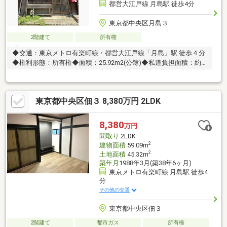
都営大江戸線 月島駅 徒歩4分
東京都中央区月島３
2階建て
所有権
◆交通：東京メトロ有楽町線・都営大江戸線「月島」駅 徒歩４分
◆権利形態：所有権◆面積：25.92m2(公簿)◆私道負担面積：約
7.28m2（土地面積とは別途）◆地目：宅地◆接道状況：南西側私
道 約2.７ｍ 間口 約3.6ｍ◆都市計画：市街化区域◆用途地域：
商業地域◆建ぺい：80％◆容積率：162％（前面道路の幅員制限
東京都中央区佃３ 8,380万円 2LDK
による）◆建物の築年月不詳◆現況：空室◆建築条件：連棟式住
宅（1棟３戸建）単独での再建築不可 ※再建築する際には切り離
し承諾が必要です。
8,380
万円
間取り
2LDK
2
建物面積
59.09m
2
土地面積
45.32m
築年月
1988年3月(築38年6ヶ月)
東京メトロ有楽町線 月島駅 徒歩4
分
その他の交通
東京都中央区佃３
2階建て
都市ガス
所有権