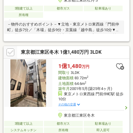
東京都江東区牡丹３
3階建て以上
都市ガス
駐車場あり
所有権
－物件のおすすめポイント－▼立地・東京メトロ東西線「門前仲
町」徒歩7分／「木場」徒歩9分・京葉線「越中島」徒歩10分▼特
徴・様々なライフスタイルに対応可能な4LDK・プライバシー性を
高める2階リビング設計・1階洋室は多用途に活用可能な独立配
置・トイレ2カ所設置で来客時も気兼ねなく利用可能・各洋室にク
東京都江東区冬木 1億1,480万円 3LDK
ローゼットを設置・シャッター付き車庫あり(車種による)▼周辺
環境・ファミリーマート牡丹三丁目店 約70m（徒歩1分）※建物面
積は車庫部分を含みます■ ご希望の住まい探しをお手伝いします
1億1,480
万円
━━━━━・・・物件の詳細・ご相談はお気軽にお問い合わせく
間取り
3LDK
ださい。
2
建物面積
83.72m
2
土地面積
64.6m
築年月
2001年5月(築25年4ヶ月)
東京メトロ東西線 門前仲町駅 徒歩
10分
その他の交通
東京都江東区冬木
3階建て以上
都市ガス
駐車場あり
システムキッチン
所有権
即入居可