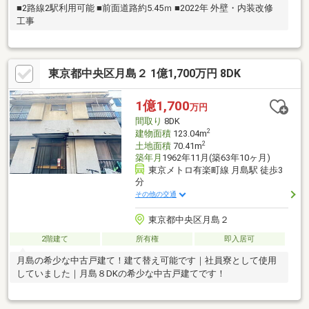
■2路線2駅利用可能 ■前面道路約5.45ｍ ■2022年 外壁・内装改修
工事
東京都中央区月島２ 1億1,700万円 8DK
1億1,700
万円
間取り
8DK
2
建物面積
123.04m
2
土地面積
70.41m
築年月
1962年11月(築63年10ヶ月)
東京メトロ有楽町線 月島駅 徒歩3
分
その他の交通
東京都中央区月島２
2階建て
所有権
即入居可
月島の希少な中古戸建て！建て替え可能です｜社員寮として使用
していました｜月島８DKの希少な中古戸建てです！