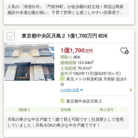
人気の「清澄白河」「門前仲町」が徒歩圏の好立地！周辺は商業
施設や木場公園が揃い、子育て世帯にも過ごしやすい住環境で
す。 室内フルリフォーム＆外壁塗装を完了！キッチン・バス・ト
イレ等の水回り新品交換をはじめ、クロス・フローリング張替な
ど新築感覚で新生活をスタートできます。 15.7帖のゆったりLDK
東京都中央区月島２ 1億1,700万円 8DK
に3LDKの使いやすい間取り、さらに大事な愛車を格納できる駐車
場（車庫）も完備。小・中学校やドラッグストア、コンビニも徒
歩5分圏内に揃う利便性が魅力です。ぜひお気軽にお問い合わせく
1億1,700
万円
ださい！
間取り
8DK
2
建物面積
123.04m
2
土地面積
70.41m
築年月
1962年11月(築63年10ヶ月)
東京メトロ有楽町線 月島駅 徒歩3
分
その他の交通
東京都中央区月島２
2階建て
所有権
即入居可
月島の希少な中古戸建て！建て替え可能です｜社員寮として使用
していました｜月島８DKの希少な中古戸建てです！