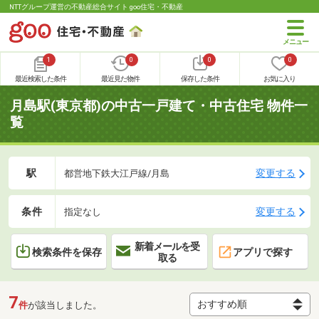
NTTグループ運営の不動産総合サイト goo住宅・不動産
1
0
0
0
最近検索した条件
最近見た物件
保存した条件
お気に入り
月島駅(東京都)の中古一戸建て・中古住宅 物件一
覧
駅
変更する
都営地下鉄大江戸線/月島
条件
変更する
指定なし
新着メールを受
検索条件を保存
アプリで探す
取る
7
件
が該当しました。