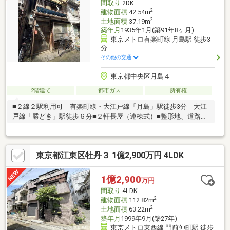
間取り
2DK
2
建物面積
42.54m
2
土地面積
37.19m
築年月
1935年1月(築91年8ヶ月)
東京メトロ有楽町線 月島駅 徒歩3
分
その他の交通
東京都中央区月島４
2階建て
都市ガス
所有権
■２線２駅利用可 有楽町線・大江戸線「月島」駅徒歩3分 大江
戸線「勝どき」駅徒歩６分■２軒長屋（連棟式）■整形地、道路と
の高低差無し■閑静な住宅地、平坦地
東京都江東区牡丹３ 1億2,900万円 4LDK
1億2,900
万円
間取り
4LDK
2
建物面積
112.82m
2
土地面積
63.22m
築年月
1999年9月(築27年)
東京メトロ東西線 門前仲町駅 徒歩