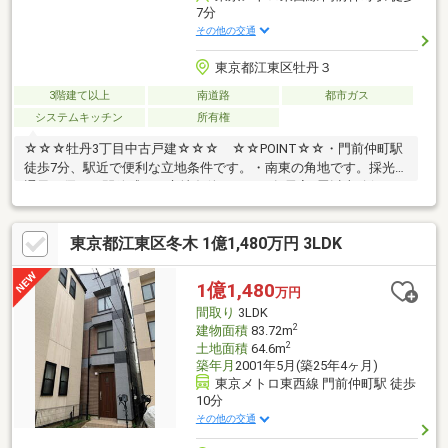
7分
その他の交通
東京都江東区牡丹３
3階建て以上
南道路
都市ガス
システムキッチン
所有権
☆☆☆牡丹3丁目中古戸建☆☆☆ ☆☆POINT☆☆・門前仲町駅
徒歩7分、駅近で便利な立地条件です。・南東の角地です。採光・
通風に優れ、開放感ある立地条件です。・各居室6畳以上確保。ま
た、各居室南側に窓が設けられているためどのお部屋も日当たり
の良い居住空間となっています。・風通しの良い二面採光の居
東京都江東区冬木 1億1,480万円 3LDK
室。全居室二面採光の間取り設計となっており、どの居室も換気
がしやすいのが特徴です。・大切な愛車を雨風から防げるビルト
イン車庫。お車をお持ちでない方は、駐輪場や物置としてもご利
1億1,480
万円
用いただけます。
間取り
3LDK
2
建物面積
83.72m
2
土地面積
64.6m
築年月
2001年5月(築25年4ヶ月)
東京メトロ東西線 門前仲町駅 徒歩
10分
その他の交通