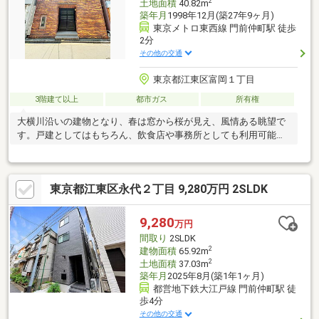
2
土地面積
40.82m
築年月
1998年12月(築27年9ヶ月)
東京メトロ東西線 門前仲町駅 徒歩
2分
その他の交通
東京都江東区富岡１丁目
3階建て以上
都市ガス
所有権
大横川沿いの建物となり、春は窓から桜が見え、風情ある眺望で
す。戸建としてはもちろん、飲食店や事務所としても利用可能で
す。
東京都江東区永代２丁目 9,280万円 2SLDK
9,280
万円
間取り
2SLDK
2
建物面積
65.92m
2
土地面積
37.03m
築年月
2025年8月(築1年1ヶ月)
都営地下鉄大江戸線 門前仲町駅 徒
歩4分
その他の交通