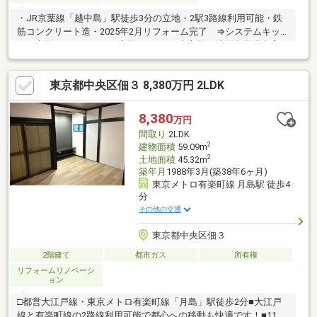
・JR京葉線「越中島」駅徒歩3分の立地・2駅3路線利用可能・鉄
筋コンクリート造・2025年2月リフォーム完了 ⇒システムキッ
チン交換、ユニットバス交換、トイレ3台交換、洗面台化粧台交
換、全室クロス・全室床張り替え、3階に洗面台・シャワー室新
設・1～3階全階にトイレあり・ルーフバルコニーあり・室内大変
東京都中央区佃３ 8,380万円 2LDK
丁寧にご使用です・カースペース１台あり（車種による）・現在
売主は本物件で旅館業を営んでおりますが、旅館業の継承はでき
ません。 （参考）2026年3月売上：156万円 4月売上：168万
8,380
万円
円 5月売上：198万円
間取り
2LDK
2
建物面積
59.09m
2
土地面積
45.32m
築年月
1988年3月(築38年6ヶ月)
東京メトロ有楽町線 月島駅 徒歩4
分
その他の交通
東京都中央区佃３
2階建て
都市ガス
所有権
リフォームリノベーシ
ョン
□都営大江戸線・東京メトロ有楽町線「月島」駅徒歩2分■大江戸
線と有楽町線の2路線利用可能で都心への移動も快適です！■11.5