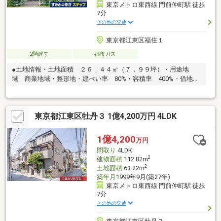
東京メトロ東西線 門前仲町駅 徒歩
7分
その他の交通
東京都江東区福住１
2階建て
都市ガス
●土地情報・土地面積 ２６．４４㎡（７．９９坪）・用途地
域 商業地域・整形地・建ぺい率 80%・容積率 400%・借地
料：１４，９２４円/月額
東京都江東区牡丹３ 1億4,200万円 4LDK
1億4,200
万円
間取り
4LDK
2
建物面積
112.82m
2
土地面積
63.22m
築年月
1999年9月(築27年)
東京メトロ東西線 門前仲町駅 徒歩
7分
その他の交通