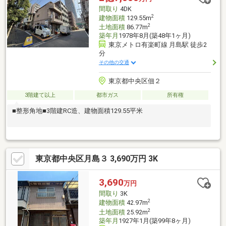
間取り
4DK
2
建物面積
129.55m
2
土地面積
86.77m
築年月
1978年8月(築48年1ヶ月)
東京メトロ有楽町線 月島駅 徒歩2
分
その他の交通
東京都中央区佃２
3階建て以上
都市ガス
所有権
■整形角地■3階建RC造、建物面積129.55平米
東京都中央区月島３ 3,690万円 3K
3,690
万円
間取り
3K
2
建物面積
42.97m
2
土地面積
25.92m
築年月
1927年1月(築99年8ヶ月)