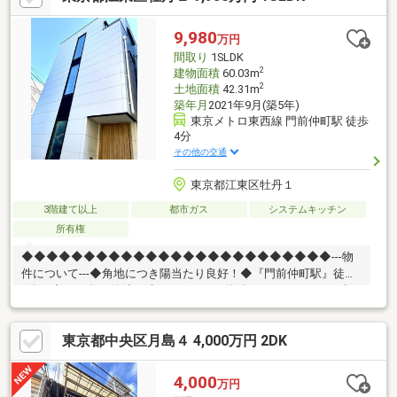
ズの浴室、浴室乾燥機あり◆温水洗浄便座あり◆窓の断熱、遮熱
を高めるLow-Eガラス採用
9,980
万円
間取り
1SLDK
2
建物面積
60.03m
2
土地面積
42.31m
築年月
2021年9月(築5年)
東京メトロ東西線 門前仲町駅 徒歩
4分
その他の交通
東京都江東区牡丹１
3階建て以上
都市ガス
システムキッチン
所有権
◆◆◆◆◆◆◆◆◆◆◆◆◆◆◆◆◆◆◆◆◆◆◆◆◆---物
件について---◆角地につき陽当たり良好！◆『門前仲町駅』徒歩
4分！◆2021年の築浅戸建！---こちらの物件でアドキャストが出
来る事---◆提携銀行のご利用が可能（金利0.595％～）◆物件調査
報告書の作成が可能です◆ライフプランシミュレーション(※LP)の
東京都中央区月島４ 4,000万円 2DK
実施が可能です (※LPとは、住宅購入後の資金シミュレーション
です)◆◆◆◆◆◆◆◆◆◆◆◆◆◆◆◆◆◆◆◆◆◆◆◆◆
4,000
万円