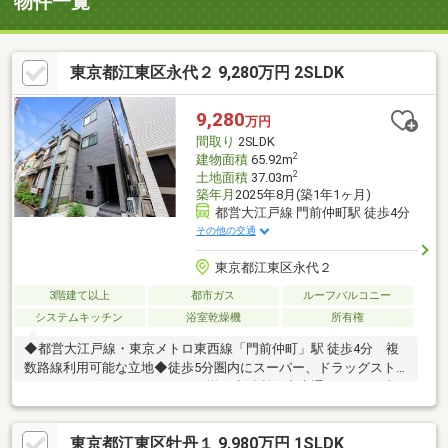
物件一覧
東京都江東区永代２ 9,280万円 2SLDK
9,280
万円
間取り
2SLDK
2
建物面積
65.92m
2
土地面積
37.03m
築年月
2025年8月(築1年1ヶ月)
都営大江戸線 門前仲町駅 徒歩4分
その他の交通
東京都江東区永代２
3階建て以上
都市ガス
ルーフバルコニー
システムキッチン
浴室乾燥機
所有権
◆都営大江戸線・東京メトロ東西線「門前仲町」駅 徒歩4分 複
数路線利用可能な立地◆徒歩5分圏内にスーパー、ドラッグスト
ア、 コンビニエンスストアが揃う生活利便◆大通りからは1本
入った閑静な住環境◆2025年8月築◆延床面積：65.92m2の
2SLDK◆約5.8帖のルーフバルコニーあり◆全居室に2面窓付き
東京都江東区牡丹１ 9,980万円 1SLDK
階段にも窓があり、風通し良好◆食器洗い乾燥機あり◆1316サイ