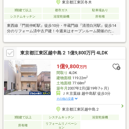
東京都江東区冬木
3階建て以上
都市ガス
駐車場あり
システムキッチン
浴室乾燥機
所有権
東西線『門前仲町駅』徒歩10分・半蔵門線『清澄白河駅』徒歩14
分のリフォーム済中古戸建！今週末はオープンルーム開催のため
直接現地へご来場いただけます♪門前仲町駅からは東西線で大手町
駅まで直通！快速の場合乗車時間は約6分と都心までのアクセスも
良好です！赤札堂深川店まで約9分・数矢小学校まで約5分・深川
東京都江東区越中島２ 1億9,800万円 4LDK
第二中学校まで約4分と子育て世代の方にもおすすめな立地となっ
ております♪本物件はリフォーム済のため室内や水回りなど清潔感
もあり、快適にお過ごしいただけます♪また、リフォーム済物件の
1億9,800
万円
良いところはいつでもご内見いただけます！お引き渡しまでお時
間取り
4LDK
間をいただかないのも良いところです♪
2
建物面積
119.22m
2
土地面積
77.68m
築年月
2007年2月(築19年7ヶ月)
ＪＲ京葉線 越中島駅 徒歩3分
その他の交通
東京都江東区越中島２
3階建て以上
システムキッチン
浴室乾燥機
リフォームリノベーシ
所有権
ョン