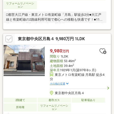
リフォームリノベーシ
ョン
□都営大江戸線・東京メトロ有楽町線「月島」駅徒歩2分■大江戸
線と有楽町線の2路線利用可能で都心への移動も快適です！■11.5
帖のLDKと全居室に収納を備えた機能的な2LDK！■2024年2月に外
壁塗装を含むリフォームを施した綺麗な状態！■隅田川沿いの豊
かな自然を感じられる閑静で落ち着いた住環境！■各部屋収納付
東京都中央区月島４ 9,980万円 1LDK
きで季節ものの荷物もすっきりと片付きます！■現在賃貸稼働
中！投資、自己居住に選択肢様々！皆様が住まいに求める「もっ
と」を未来へつなぐ道しるべであります様、”不動産のエキスパー
9,980
万円
ト”としてお客様の住まいさがしをサポートします。
間取り
1LDK
2
建物面積
53.46m
2
土地面積
39.4m
築年月
1929年1月(築97年8ヶ月)
東京メトロ有楽町線 月島駅 徒歩4
分
その他の交通
東京都中央区月島４
2階建て
都市ガス
駐車場あり
リフォームリノベーシ
所有権
ョン