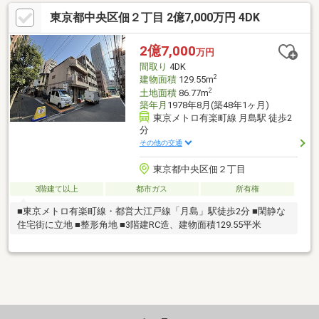
東京都中央区佃２丁目 2億7,000万円 4DK
2億7,000
万円
間取り
4DK
2
建物面積
129.55m
2
土地面積
86.77m
築年月
1978年8月(築48年1ヶ月)
東京メトロ有楽町線 月島駅 徒歩2
分
その他の交通
東京都中央区佃２丁目
3階建て以上
都市ガス
所有権
■東京メトロ有楽町線・都営大江戸線「月島」駅徒歩2分 ■閑静な
住宅街に立地 ■整形角地 ■3階建RC造、建物面積129.55平米