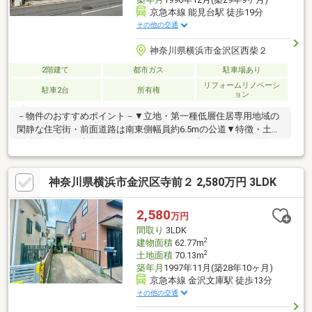
京急本線 能見台駅 徒歩19分
その他の交通
神奈川県横浜市金沢区西柴２
2階建て
都市ガス
駐車場あり
リフォームリノベーシ
駐車2台
所有権
ョン
－物件のおすすめポイント－▼立地・第一種低層住居専用地域の
閑静な住宅街・前面道路は南東側幅員約6.5mの公道▼特徴・土地
面積約71.9坪・建物面積約53.67坪の5LDK・南西側テラスに面し
たLDKは陽当り良好・キッチンはLD・廊下・ユーティリティの
3WAY仕様・和室は約12.0帖の広さ、床の間付・駐車スペース2台
神奈川県横浜市金沢区寺前２ 2,580万円 3LDK
分有(車種による)▼リフォーム履歴【2025年】外壁塗装【2022
年】給湯器交換▼周辺環境・西柴小学校 徒歩4分(約280m)■ ご希
望の住まい探しをお手伝いします ━━━━━・・・物件の詳細・
2,580
万円
ご相談はお気軽にお問い合わせください。
間取り
3LDK
2
建物面積
62.77m
2
土地面積
70.13m
築年月
1997年11月(築28年10ヶ月)
京急本線 金沢文庫駅 徒歩13分
その他の交通