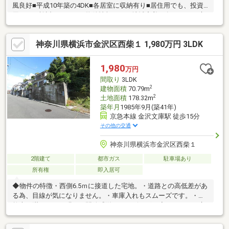
風良好■平成10年築の4DK■各居室に収納有り■居住用でも、投資
用でもご検討ください～物件情報なら、地域密着49年のミック六
浦店へお任せください♪～「まずはローンに関する相談に乗ってほ
しい」「まだ探し始めで何を見ていいのかわからない」様々な不
神奈川県横浜市金沢区西柴１ 1,980万円 3LDK
安の解消や、ご要望について明確にお応えいたします。まずは、
お気軽にお客様のご希望条件をお聞かせください！お問い合わ
せ・見学予約も「資料請求ボタン」からメールでどうぞ♪
1,980
万円
間取り
3LDK
2
建物面積
70.79m
2
土地面積
178.32m
築年月
1985年9月(築41年)
京急本線 金沢文庫駅 徒歩15分
その他の交通
神奈川県横浜市金沢区西柴１
2階建て
都市ガス
駐車場あり
所有権
即入居可
◆物件の特徴・西側6.5ｍに接道した宅地。・道路との高低差があ
る為、目線が気になりません。・車庫入れもスムーズです。・自
然光で満たされる明るく開放感溢れるリビング。◆アクセス・京
浜急行本線「金沢文庫」・「能見台」駅利用可で都心へのアクセ
ス良好。