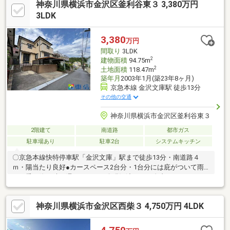
神奈川県横浜市金沢区釜利谷東３ 3,380万円
イスなどが身近にあります。＜交通アクセス＞①京急線、金沢シ
ーサイドライン「金沢八景」駅徒歩12分②金沢シーサイドライン
3LDK
「野島公園」駅徒歩15分③京急逗子線「六浦」駅徒歩20分④京
急線「追浜」駅徒歩22分
3,380
万円
間取り
3LDK
2
建物面積
94.75m
2
土地面積
118.47m
築年月
2003年1月(築23年8ヶ月)
京急本線 金沢文庫駅 徒歩13分
その他の交通
神奈川県横浜市金沢区釜利谷東３
2階建て
南道路
都市ガス
駐車場あり
駐車2台
システムキッチン
〇京急本線快特停車駅「金沢文庫」駅まで徒歩13分・南道路４
ｍ・陽当たり良好●カースペース2台分・1台分には庇がついて雨
でも乗り降り時に濡れません。〇現況渡しでご自由にリフォーム
可能です。 浴室はヤマハのシステムバスで音楽が聴ける設備付
き。●全ての設備を動作確認をしておりません。一部故障してい
神奈川県横浜市金沢区西柴３ 4,750万円 4LDK
る可能性あります。