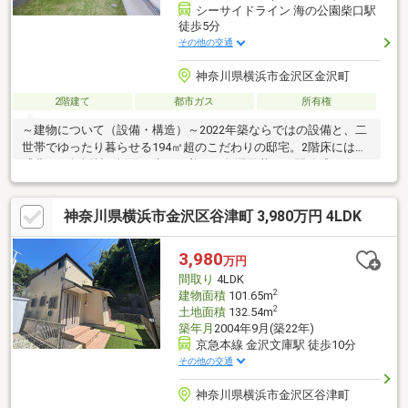
シーサイドライン 海の公園柴口駅
徒歩5分
その他の交通
神奈川県横浜市金沢区金沢町
2階建て
都市ガス
所有権
～建物について（設備・構造）～2022年築ならではの設備と、二
世帯でゆったり暮らせる194㎡超のこだわりの邸宅。2階床には質
感豊かな無垢材を採用。木目が美しい勾配天井が、開放感のある
空間を演出。洗練されたデザインと機能を兼ね備えた、邸宅の主
役にふさわしいハイグレードキッチン。BBQも可能な広々とした2
神奈川県横浜市金沢区谷津町 3,980万円 4LDK
階バルコニー。視界を遮るものが少ない眺望が日常に。ワイドな
洗面室に室内物干しを設置。ゆとりある空間設計が、日々の生活
に潤いを提供。自宅での充電を可能にする屋外用コンセント
3,980
万円
（EV・PHEV）を設置。
間取り
4LDK
2
建物面積
101.65m
2
土地面積
132.54m
築年月
2004年9月(築22年)
京急本線 金沢文庫駅 徒歩10分
その他の交通
神奈川県横浜市金沢区谷津町