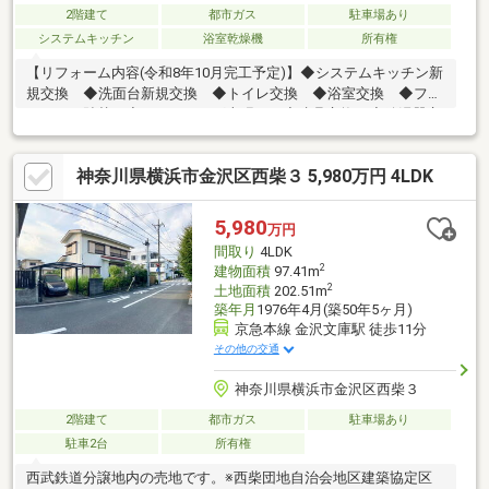
2階建て
都市ガス
駐車場あり
システムキッチン
浴室乾燥機
所有権
【リフォーム内容(令和8年10月完工予定)】◆システムキッチン新
規交換 ◆洗面台新規交換 ◆トイレ交換 ◆浴室交換 ◆フロ
アタイル貼替 ◆フローリング上張り ◆建具交換 ◆給湯器交
換 ◆全室クロス貼替 ◆外壁、屋根塗装 ◆コンセント、スイ
ッチパネル交換 ◆バルコニーシート防水工事 ◆ハウスクリー
神奈川県横浜市金沢区西柴３ 5,980万円 4LDK
ニング
5,980
万円
間取り
4LDK
2
建物面積
97.41m
2
土地面積
202.51m
築年月
1976年4月(築50年5ヶ月)
京急本線 金沢文庫駅 徒歩11分
その他の交通
神奈川県横浜市金沢区西柴３
2階建て
都市ガス
駐車場あり
駐車2台
所有権
西武鉄道分譲地内の売地です。※西柴団地自治会地区建築協定区