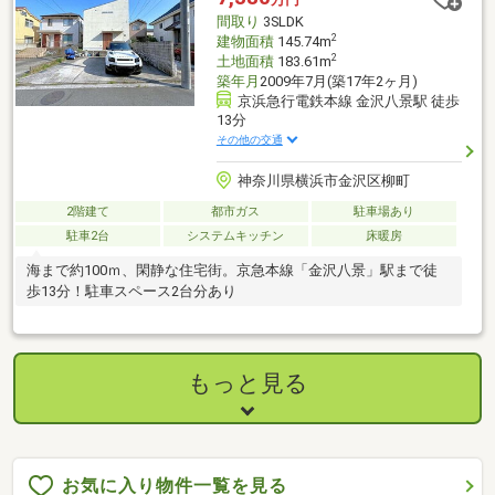
間取り
3SLDK
2
建物面積
145.74m
2
土地面積
183.61m
築年月
2009年7月(築17年2ヶ月)
京浜急行電鉄本線 金沢八景駅 徒歩
13分
その他の交通
神奈川県横浜市金沢区柳町
2階建て
都市ガス
駐車場あり
駐車2台
システムキッチン
床暖房
海まで約100ｍ、閑静な住宅街。京急本線「金沢八景」駅まで徒
歩13分！駐車スペース2台分あり
もっと見る
お気に入り物件一覧を見る