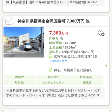
域【既存家屋】昭和51年4月築木造スレート葺2階建1階56.31㎡
(17.03坪）2階41.40㎡(12.52坪)・確認済証取得あり・検査済証取
得あり詳細は、担当：中島（なかじま）へお気軽にお問合せくだ
さい
神奈川県横浜市金沢区柳町 7,380万円 他
7,380
万円
間取り
他
2
建物面積
145.74m
2
土地面積
183.61m
築年月
2009年7月(築17年2ヶ月)
京急本線 金沢八景駅 徒歩12分
その他の交通
神奈川県横浜市金沢区柳町
2階建て
都市ガス
駐車場あり
駐車2台
システムキッチン
床暖房
～資料請求や見学予約などお気軽にお申し付けください～＜おす
すめポイント＞◎パティオ（中庭）を設けた敷地はゆとりの183
㎡！カースペース並列2台分ございます♪◎建物は二世帯住宅にも
対応するLDK×2、洋室×3、SIC、WIC、納戸の間取りになります！
◎平潟湾まで約100ｍ！海の公園、野島公園、八景島シーパラダ