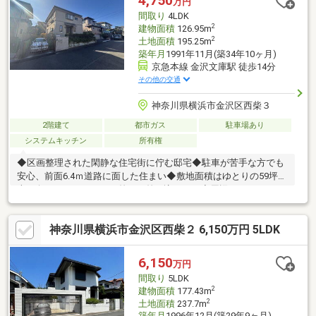
4,750
万円
間取り
4LDK
2
建物面積
126.95m
2
土地面積
195.25m
築年月
1991年11月(築34年10ヶ月)
京急本線 金沢文庫駅 徒歩14分
その他の交通
神奈川県横浜市金沢区西柴３
2階建て
都市ガス
駐車場あり
システムキッチン
所有権
◆区画整理された閑静な住宅街に佇む邸宅◆駐車が苦手な方でも
安心、前面6.4ｍ道路に面した住まい◆敷地面積はゆとりの59坪！
南西向きであたたかな日差しが差し込みます◆周辺にスーパー・
コンビニ・病院等多数あり、住環境良好◆京急本線「金沢文庫」
駅まで徒歩14分、「能見台」駅まで徒歩19分の立地◆リフォーム
神奈川県横浜市金沢区西柴２ 6,150万円 5LDK
見積もりも承ります
6,150
万円
間取り
5LDK
2
建物面積
177.43m
2
土地面積
237.7m
築年月
1996年12月(築29年9ヶ月)