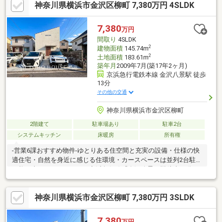
神奈川県横浜市金沢区柳町 7,380万円 4SLDK
7,380
万円
間取り
4SLDK
2
建物面積
145.74m
2
土地面積
183.61m
築年月
2009年7月(築17年2ヶ月)
京浜急行電鉄本線 金沢八景駅 徒歩
13分
その他の交通
神奈川県横浜市金沢区柳町
2階建て
駐車場あり
駐車2台
システムキッチン
床暖房
所有権
-営業6課おすすめ物件-ゆとりある住空間と充実の設備・仕様の快
適住宅・自然を身近に感じる住環境・カースペースは並列2台駐車
可能（車種によります）～京浜急行線『金沢八景』駅徒歩13分～
神奈川県横浜市金沢区柳町 7,380万円 3SLDK
7,380
万円