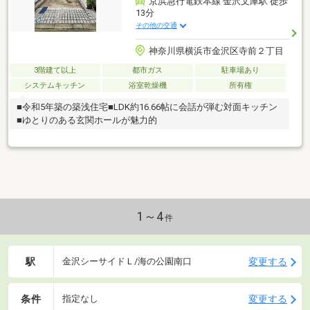
京浜急行電鉄本線 金沢文庫駅 徒歩
13分
その他の交通
神奈川県横浜市金沢区寺前２丁目
3階建て以上
都市ガス
駐車場あり
システムキッチン
浴室乾燥機
所有権
■令和5年築の築浅住宅■LDK約16.66帖に会話が弾む対面キッチン
■ゆとりのある玄関ホールが魅力的
1～4
件
駅
変更する
金沢シーサイドＬ/海の公園南口
条件
変更する
指定なし