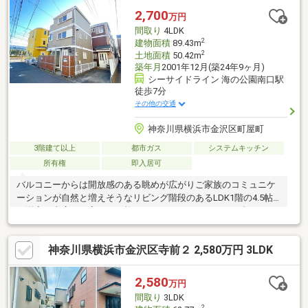
ので買い換えしたい」様々な不安の解消やご要望について的確に
2,700
万円
お応えいたします！
間取り
4LDK
2
建物面積
89.43m
2
土地面積
50.42m
築年月
2001年12月(築24年9ヶ月)
シーサイドライン 海の公園南口駅
徒歩7分
その他の交通
神奈川県横浜市金沢区町屋町
3階建て以上
都市ガス
システムキッチン
所有権
即入居可
バルコニーからは開放感のある眺めが広がりご家族のコミュニケ
ーションが自然と増えそうなリビング階段のあるLDK1階の4.5帖
の洋室は車庫への変更も可能ですのでライフスタイルに合わせて
柔軟にお使い頂ける点も魅力です（工事費用別途要）金沢シーサ
イドライン「海の公園南口」京浜急行線「金沢八景」 2駅の利用
神奈川県横浜市金沢区寺前２ 2,580万円 3LDK
が可能で幼稚園、小学校、スーパー、コンビニ、公共施設等が徒
歩圏内に揃う利便性の良さ平坦な道のりのためお子様連れでも移
動がしやすく通勤、通学、休日のお出かけやお散歩にも快適なエ
2,580
万円
リアですご内見、お問合せ等、お待ちしております弊社は鎌倉駅
間取り
3LDK
から徒歩3分 ぜひお気軽にご来店下さい
2