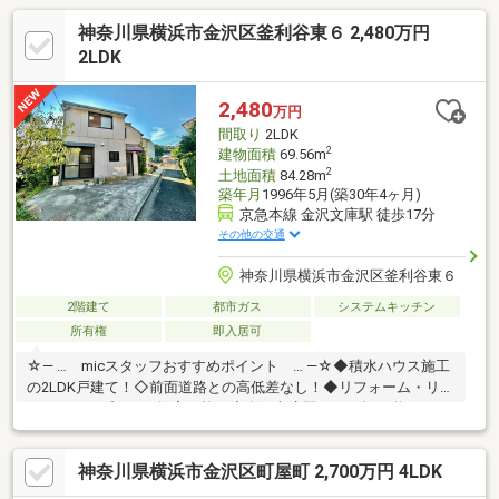
神奈川県横浜市金沢区釜利谷東６ 2,480万円
2LDK
2,480
万円
間取り
2LDK
2
建物面積
69.56m
2
土地面積
84.28m
築年月
1996年5月(築30年4ヶ月)
京急本線 金沢文庫駅 徒歩17分
その他の交通
神奈川県横浜市金沢区釜利谷東６
2階建て
都市ガス
システムキッチン
所有権
即入居可
☆― … micスタッフおすすめポイント … ―☆◆積水ハウス施工
の2LDK戸建て！◇前面道路との高低差なし！◆リフォーム・リノ
ベーションプランご提案可能！◇金沢文庫駅まで平坦な道のり！
金沢区周辺の物件情報なら地域密着創業48年のmic三春情報セン
ター金沢八景店へお任せください！ムリなく、後悔なく。“ちょう
神奈川県横浜市金沢区町屋町 2,700万円 4LDK
どいい”マイホーム選びをサポートいたします！「住宅ローンって
いくら借りられる？」「頭金ゼロでも買える？」「手狭になった