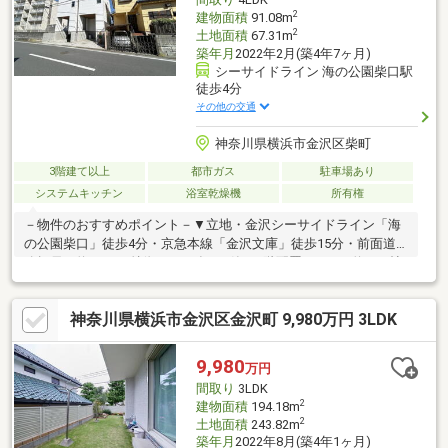
2
建物面積
91.08m
2
土地面積
67.31m
築年月
2022年2月(築4年7ヶ月)
シーサイドライン 海の公園柴口駅
徒歩4分
その他の交通
神奈川県横浜市金沢区柴町
3階建て以上
都市ガス
駐車場あり
システムキッチン
浴室乾燥機
所有権
－物件のおすすめポイント－▼立地・金沢シーサイドライン「海
の公園柴口」徒歩4分・京急本線「金沢文庫」徒歩15分・前面道
路幅員は約6.5m▼特徴・2022年2月築・2階配置のLDKは約16.5帖
の広さ・食洗機・浄水器付の対面式キッチン・浴室は1坪タイプ、
浴室換気乾燥機付・家族の交流が増えるリビング階段・2か所にバ
神奈川県横浜市金沢区金沢町 9,980万円 3LDK
ルコニー有・駐車スペース有(車種による)▼周辺環境・エコス
TAIRAYA八景島店 徒歩7分(約550m)・文庫小学校 徒歩8分(約
600m)■ ご希望の住まい探しをお手伝いします ━━━━━・・・
9,980
万円
物件の詳細・ご相談はお気軽にお問い合わせください。
間取り
3LDK
2
建物面積
194.18m
2
土地面積
243.82m
築年月
2022年8月(築4年1ヶ月)