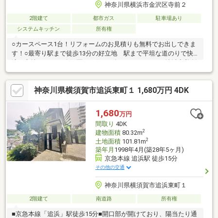
神奈川県横浜市金沢区寺前２
2階建て
都市ガス
駐車場あり
システムキッチン
所有権
○カースペース1台！リフォームのお見積りも無料でお出しできま
す！○最寄り駅まで徒歩13分の好立地 駅まで平坦な道のりで快
適な立地です！～ 金沢区でお住まい探しをするなら、地域密着創
業49年のミック金沢文庫店へ ～「まずはローンに関する相談に乗
ってほしい」「まだ探し始めで何を見ていいのかわからな
神奈川県横須賀市追浜東町１ 1,680万円 4DK
い」・・・など様々な不安の解消や、ご要望について明確にお応
えいたします。まずは、お気軽にお客様のご希望条件をお聞かせ
ください！【資料請求（無料）】をクリック♪
1,680
万円
間取り
4DK
2
建物面積
80.32m
2
土地面積
101.81m
築年月
1998年4月(築28年5ヶ月)
京急本線 追浜駅 徒歩15分
その他の交通
神奈川県横須賀市追浜東町１
2階建て
南道路
所有権
■京急本線「追浜」駅徒歩15分■開口部が開けており、陽当たり通