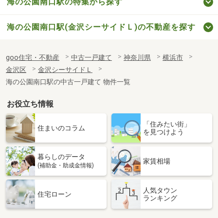
海の公園南口駅の特集から探す
海の公園南口駅(金沢シーサイドＬ)の不動産を探す
goo住宅・不動産
中古一戸建て
神奈川県
横浜市
金沢区
金沢シーサイドＬ
海の公園南口駅の中古一戸建て 物件一覧
お役立ち情報
「住みたい街」
住まいのコラム
を見つけよう
暮らしのデータ
家賃相場
(補助金・助成金情報)
人気タウン
住宅ローン
ランキング