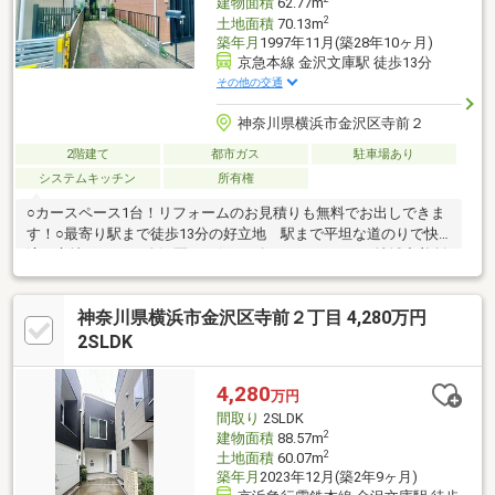
建物面積
62.77m
2
土地面積
70.13m
築年月
1997年11月(築28年10ヶ月)
京急本線 金沢文庫駅 徒歩13分
その他の交通
神奈川県横浜市金沢区寺前２
2階建て
都市ガス
駐車場あり
システムキッチン
所有権
○カースペース1台！リフォームのお見積りも無料でお出しできま
す！○最寄り駅まで徒歩13分の好立地 駅まで平坦な道のりで快
適な立地です！～ 金沢区でお住まい探しをするなら、地域密着創
業49年のミック金沢文庫店へ ～「まずはローンに関する相談に乗
ってほしい」「まだ探し始めで何を見ていいのかわからな
神奈川県横浜市金沢区寺前２丁目 4,280万円
い」・・・など様々な不安の解消や、ご要望について明確にお応
えいたします。まずは、お気軽にお客様のご希望条件をお聞かせ
2SLDK
ください！【資料請求（無料）】をクリック♪
4,280
万円
間取り
2SLDK
2
建物面積
88.57m
2
土地面積
60.07m
築年月
2023年12月(築2年9ヶ月)