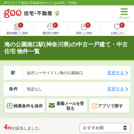
NTTグループ運営の不動産総合サイト goo住宅・不動産
1
0
0
0
最近検索した条件
最近見た物件
保存した条件
お気に入り
海の公園南口駅(神奈川県)の中古一戸建て・中古
住宅 物件一覧
駅
変更する
金沢シーサイドＬ/海の公園南口
条件
変更する
指定なし
新着メールを受
検索条件を保存
アプリで探す
取る
4
件
が該当しました。