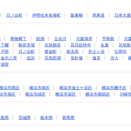
日ノ出町
伊勢佐木長者町
阪東橋
馬車道
日本大通
場
青物横丁
鮫洲
立会川
大森海岸
平和島
大
八丁畷
鶴見市場
京急鶴見
花月総持寺
生麦
京急新
戸部
日ノ出町
黄金町
南太田
井土ヶ谷
弘明寺
金沢八景
追浜
京急田浦
安針塚
逸見
汐入
浦賀
横浜市西区
横浜市南区
横浜市保土ケ谷区
横浜市磯子区
浜市旭区
横浜市緑区
横浜市栄区
横浜市都筑区
川崎
千葉県
茨城県
栃木県
群馬県