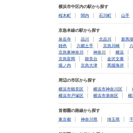
横浜市中区内の駅から探す
桜木町
関内
石川町
山手
京急本線の駅から探す
泉岳寺
品川
北品川
新馬
雑色
六郷土手
京急川崎
京急東神奈川
神奈川
横浜
京急富岡
能見台
金沢文庫
堀ノ内
京急大津
馬堀海岸
周辺の市区から探す
横浜市鶴見区
横浜市神奈川区
横浜市戸塚区
横浜市港南区
横
首都圏の路線から探す
東京都
神奈川県
埼玉県