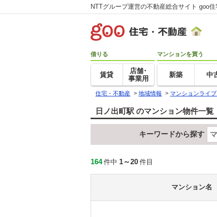
NTTグループ運営の不動産総合サイト goo
借りる
マンションを買う
店舗･
賃貸
新築
中
事業用
住宅・不動産
>
地域情報
>
マンションライブ
日ノ出町駅 のマンション物件一覧
キーワードから探す
164
1～20
件中
件目
マンション名