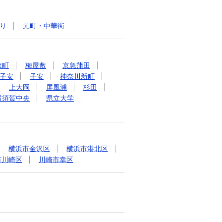
り
元町・中華街
森町
梅屋敷
京急蒲田
子安
子安
神奈川新町
上大岡
屏風浦
杉田
横須賀中央
県立大学
横浜市金沢区
横浜市港北区
市川崎区
川崎市幸区