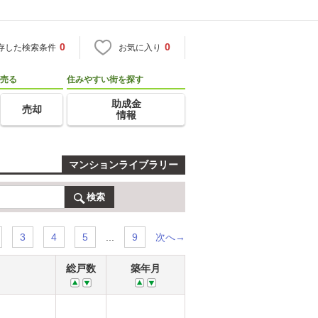
0
0
存した検索条件
お気に入り
売る
住みやすい街を探す
助成金
売却
情報
マンションライブラリー
検索
...
次へ→
3
4
5
9
総戸数
築年月