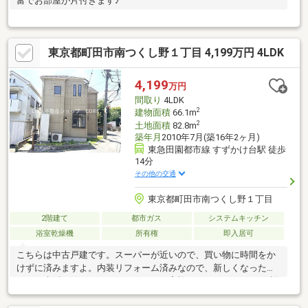
富でお部屋が片付きます♪
東京都町田市南つくし野１丁目 4,199万円 4LDK
4,199
万円
間取り
4LDK
2
建物面積
66.1m
2
土地面積
82.8m
築年月
2010年7月(築16年2ヶ月)
東急田園都市線 すずかけ台駅 徒歩
14分
その他の交通
東京都町田市南つくし野１丁目
2階建て
都市ガス
システムキッチン
浴室乾燥機
所有権
即入居可
こちらは中古戸建です。スーパーが近いので、買い物に時間をか
けずに済みますよ。内装リフォーム済みなので、新しくなった住
まいで生活を始めることができます。家族におすすめな4LDK。設
備も充実しています。