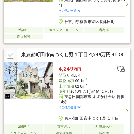
東急田園都市線 つくし野駅 徒歩16
分
その他の交通
神奈川県横浜市緑区長津田町
2階建て
カウンターキッチン
所有権
即入居可
東京都町田市南つくし野１丁目 4,249万円 4LDK
4,249
万円
間取り
4LDK
2
建物面積
66.1m
2
土地面積
82.8m
築年月
2010年7月(築16年2ヶ月)
東急田園都市線 すずかけ台駅 徒歩
14分
その他の交通
東京都町田市南つくし野１丁目
2階建て
都市ガス
駐車場あり
システムキッチン
浴室乾燥機
所有権