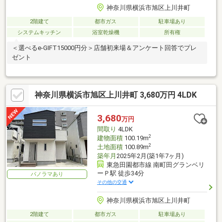
神奈川県横浜市旭区上川井町
2階建て
都市ガス
駐車場あり
システムキッチン
浴室乾燥機
所有権
＜選べるe-GIFT15000円分＞店舗初来場＆アンケート回答でプレ
ゼント
神奈川県横浜市旭区上川井町 3,680万円 4LDK
3,680
万円
間取り
4LDK
2
建物面積
100.19m
2
土地面積
100.89m
築年月
2025年2月(築1年7ヶ月)
東急田園都市線 南町田グランベリ
ーＰ駅 徒歩34分
パノラマあり
その他の交通
神奈川県横浜市旭区上川井町
2階建て
都市ガス
駐車場あり