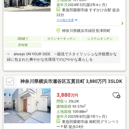
築年月
2024年5月(築2年4ヶ月)
東急田園都市線 すずかけ台駅 徒歩
22分
その他の交通
神奈川県横浜市緑区長津田町
2階建て
カウンターキッチン
システムキッチン
所有権
― always ON YOUR SIDE ―築浅でスタイリッシュな外観豊かな
緑に包まれた爽やかな住環境でのびやかな暮らしを
神奈川県横浜市瀬谷区五貫目町 3,880万円 3SLDK
3,880
万円
間取り
3SLDK
2
建物面積
93.57m
2
土地面積
109.88m
築年月
2025年8月(築1年1ヶ月)
東急田園都市線 南町田グランベリ
ーＰ駅 徒歩24分