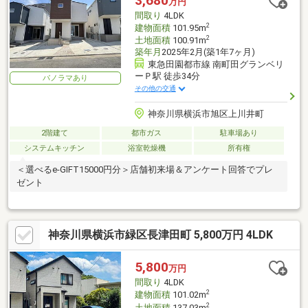
3,680
万円
間取り
4LDK
2
建物面積
101.95m
2
土地面積
100.91m
築年月
2025年2月(築1年7ヶ月)
東急田園都市線 南町田グランベリ
ーＰ駅 徒歩34分
パノラマあり
その他の交通
神奈川県横浜市旭区上川井町
2階建て
都市ガス
駐車場あり
システムキッチン
浴室乾燥機
所有権
＜選べるe-GIFT15000円分＞店舗初来場＆アンケート回答でプレ
ゼント
神奈川県横浜市緑区長津田町 5,800万円 4LDK
5,800
万円
間取り
4LDK
2
建物面積
101.02m
2
土地面積
137.03m