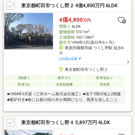
東京都町田市つくし野２ 4億4,800万円 6LDK
学校 徒歩3分(約180m)※1階ミニキッチンは増築未登記部分(増築年
月日・面積不明)※本物件は建ぺい率を超過しており、同規模の建
物は建築不可■ ご希望の住まい探しをお手伝いします
4億4,800
万円
━━━━━・・・物件の詳細・ご相談はお気軽にお問い合わせく
間取り
6LDK
ださい。
2
建物面積
510.1m
2
土地面積
1621.38m
築年月
1994年3月(築32年6ヶ月)
東急田園都市線 つくし野駅 徒歩6
分
その他の交通
東京都町田市つくし野２
2階建て
都市ガス
駐車場あり
駐車3台
浴室乾燥機
所有権
■1994年3月築（三井ホーム株式会社施工）■地下1階付地上2階建
■暖炉付き■春にお庭の桜の木が満開になり、風景を楽しむことが
可能です！■2か所吹き抜けがあり、室内に光が入るように設計さ
れております。■全館空調設備あり■ホームエレベーターあり■ス
トックルームあり■トレーニングルームあり■バリアフリー（廊下
東京都町田市つくし野４ 5,897万円 4LDK
と各居室の間に段差なし）