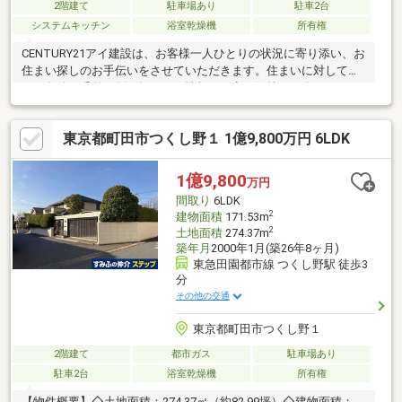
2階建て
駐車場あり
駐車2台
システムキッチン
浴室乾燥機
所有権
CENTURY21アイ建設は、お客様一人ひとりの状況に寄り添い、お
住まい探しのお手伝いをさせていただきます。住まいに対して求
める条件は千差万別。知りたい情報や不安な気持ちも人それぞ
れ。だからこそマニュアルではなく、お客様にあわせたオーダー
メイドのサポートを。物件探しからその先の新生活も、良き伴走
東京都町田市つくし野１ 1億9,800万円 6LDK
者として並走させていただきます。多少難しそうなご条件でも、
まずはご相談ください。グループ創業38年の経験とノウハウ・情
報量で、きっとお客様のご期待にお応えします。いちばん話しや
1億9,800
万円
すいいちばん分かりやすいいちばんワクワクする不動産ネットワ
間取り
6LDK
ークへCENTURY21アイ建設
2
建物面積
171.53m
2
土地面積
274.37m
築年月
2000年1月(築26年8ヶ月)
東急田園都市線 つくし野駅 徒歩3
分
その他の交通
東京都町田市つくし野１
2階建て
都市ガス
駐車場あり
駐車2台
浴室乾燥機
所有権
【物件概要】◇土地面積：274.37㎡（約82.99坪）◇建物面積：