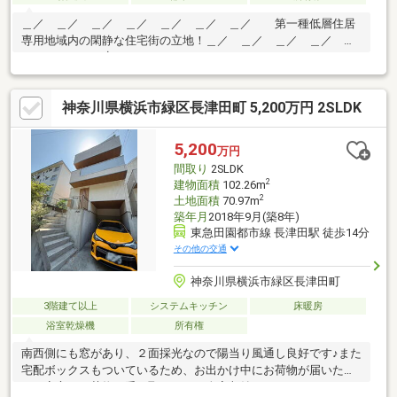
＿／ ＿／ ＿／ ＿／ ＿／ ＿／ ＿／ 第一種低層住居
専用地域内の閑静な住宅街の立地！＿／ ＿／ ＿／ ＿／ ＿
／ ＿／ ＿／┃▼アクセス
┗━━━━━━━━━━━━━━━━━━━・東急田園都市線
「すずかけ台」駅徒歩12分┃▼担当者おすすめポイント
神奈川県横浜市緑区長津田町 5,200万円 2SLDK
┗━━━━━━━━━━━━━━━━━━━●土地面積２３５．
４２㎡● 東側前面道路幅員約８m、南側前面道路幅員約６m●第一
種低層住居専用地域内の閑静な住宅街
5,200
万円
間取り
2SLDK
2
建物面積
102.26m
2
土地面積
70.97m
築年月
2018年9月(築8年)
東急田園都市線 長津田駅 徒歩14分
その他の交通
神奈川県横浜市緑区長津田町
3階建て以上
システムキッチン
床暖房
浴室乾燥機
所有権
南西側にも窓があり、２面採光なので陽当り風通し良好です♪また
宅配ボックスもついているため、お出かけ中にお荷物が届いた際
にも安心して荷物を受け取れます。全室収納・ウォークインクロ