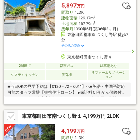
す(^^)/お住まい探しがはじめての方に「不動産の基本知識」「住
5,897
万円
宅ローンの基本知識」の説明会つきコースお住まい探しは営業6課
間取り
4LDK
にお任せください！
2
建物面積
129.17m
2
土地面積
167.79m
築年月
1990年6月(築36年3ヶ月)
東急田園都市線 つくし野駅 徒歩7
分
その他の交通
東京都町田市つくし野４
2階建て
都市ガス
駐車場あり
リフォームリノベーシ
システムキッチン
所有権
ョン
■当日OKの見学予約は【0120－72－6011】へ■英語・中国語対応
可能スタッフ常駐【提携住宅ローン】 ●保証料０円 がん保険付の
auじぶん銀行＆全疾病保障の住信SBIネット銀行 利用可期間40
年 変動金利0.575%（審査条件有り）も利用可能たくさんのお客
様からのお言葉に感謝してこれからも楽しく素敵なお家探しをお
東京都町田市南つくし野１ 4,199万円 2LDK
約束します。お家探しを始めてみようと思われたらまずは、お気
軽に東宝ハウス町田に相談してみませんか？何も決まっていなく
て大丈夫！まずはお客様の夢をお聞かせください！お問合せをお
4,199
万円
待ちしております☆☆
間取り
2LDK