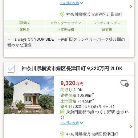
その他の交通
神奈川県横浜市瀬谷区五貫目町
2階建て
カウンターキッチン
システムキッチン
床暖房
浴室乾燥機
所有権
― always ON YOUR SIDE ―南町田グランベリーパーク徒歩圏の
穏やかな環境
神奈川県横浜市緑区長津田町 9,320万円 2LDK
9,320
万円
間取り
2LDK
2
建物面積
105.98m
2
土地面積
714.56m
築年月
2023年5月(築3年4ヶ月)
東急田園都市線 つくし野駅 徒歩16
分
その他の交通
神奈川県横浜市緑区長津田町