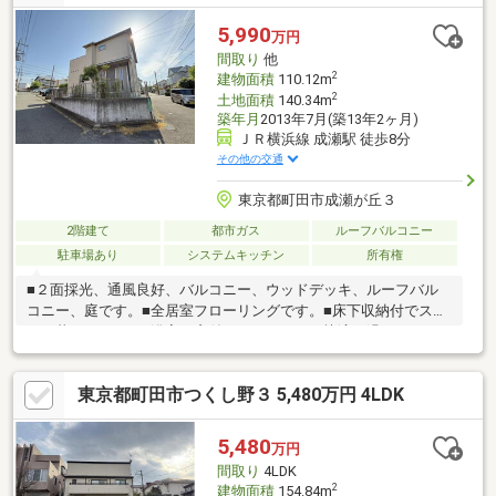
5,990
万円
間取り
他
2
建物面積
110.12m
2
土地面積
140.34m
築年月
2013年7月(築13年2ヶ月)
ＪＲ横浜線 成瀬駅 徒歩8分
その他の交通
東京都町田市成瀬が丘３
2階建て
都市ガス
ルーフバルコニー
駐車場あり
システムキッチン
所有権
■２面採光、通風良好、バルコニー、ウッドデッキ、ルーフバル
コニー、庭です。■全居室フローリングです。■床下収納付でスッ
キリ暮らせます。■浴室に窓付でバスタイムを快適に過ごせま
す。成瀬駅から徒歩8分で通勤通学にはとても便利です。■２世帯
住宅です。お客様一人一人に合わせたライフプランのご提案をさ
東京都町田市つくし野３ 5,480万円 4LDK
せていただきます。資金計画、住宅ローン等についてもお気軽に
ご相談ください。お問い合わせ、お待ちしております。
5,480
万円
間取り
4LDK
2
建物面積
154.84m