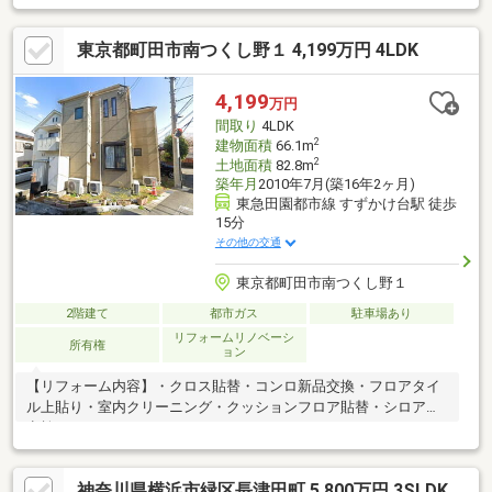
ーゼット・屋根裏収納など、お荷物が多くても安心です。
東京都町田市南つくし野１ 4,199万円 4LDK
4,199
万円
間取り
4LDK
2
建物面積
66.1m
2
土地面積
82.8m
築年月
2010年7月(築16年2ヶ月)
東急田園都市線 すずかけ台駅 徒歩
15分
その他の交通
東京都町田市南つくし野１
2階建て
都市ガス
駐車場あり
リフォームリノベーシ
所有権
ョン
【リフォーム内容】・クロス貼替・コンロ新品交換・フロアタイ
ル上貼り・室内クリーニング・クッションフロア貼替・シロアリ
点検
神奈川県横浜市緑区長津田町 5,800万円 3SLDK