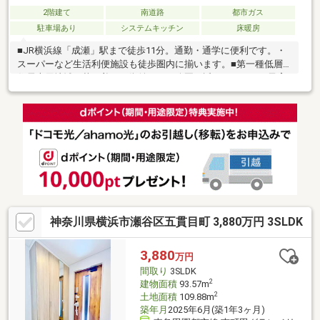
2階建て
南道路
都市ガス
駐車場あり
システムキッチン
床暖房
■JR横浜線「成瀬」駅まで徒歩11分。通勤・通学に便利です。・
スーパーなど生活利便施設も徒歩圏内に揃います。■第一種低層
住居専用地域の落ち着いた街並み。・公園が近くのびのびと子育
てしていただけます。■南西角地×全居室南向き。陽当り・通風良
好です。■小田急不動産旧分譲地内に佇む邸宅■LDKは合わせて20
帖超の広々とした空間です。・隣接する和室(約8帖)を開放し、一
体利用が可能です。■1階部分は回遊できる間取りで家事・生活動
線がスムーズ。■2つの納戸など各所に収納が設けられ、すっきり
と暮らせます。◆周辺環境◆・市立南第四小学校まで徒歩6分・
市立南中学校まで徒歩10分
神奈川県横浜市瀬谷区五貫目町 3,880万円 3SLDK
3,880
万円
間取り
3SLDK
2
建物面積
93.57m
2
土地面積
109.88m
築年月
2025年6月(築1年3ヶ月)