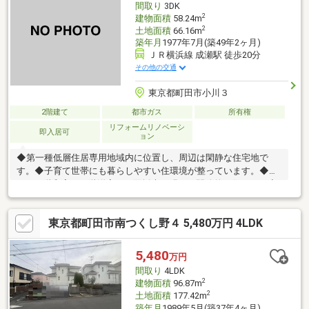
間取り
3DK
約をお願いします♪
2
建物面積
58.24m
2
土地面積
66.16m
築年月
1977年7月(築49年2ヶ月)
ＪＲ横浜線 成瀬駅 徒歩20分
その他の交通
東京都町田市小川３
2階建て
都市ガス
所有権
リフォームリノベーシ
即入居可
ョン
◆第一種低層住居専用地域内に位置し、周辺は閑静な住宅地で
す。◆子育て世帯にも暮らしやすい住環境が整っています。◆Ｄ
Ｋ・１階和室・２階洋室は３面採光！明るく開放的な住まい。◆
リフォームを前提とした住まい探し、建て替えなどもご検討可能
です。◆北側前面道路幅員は約６ｍでゆとりある広さ。◆２０２
東京都町田市南つくし野４ 5,480万円 4LDK
３年１０月に給湯器交換済。◆空家につき、ゆっくりとご内覧で
きます。◆即引渡し可能です。詳しくはお気軽にお問い合わせく
ださい。【周辺環境】▼ローソン町田金森四丁目店まで３３０ｍ
5,480
万円
（徒歩５分）▼マツモトキヨシ三和小川店まで４３０ｍ（徒歩６
間取り
4LDK
分）▼町田市立小川小学校まで３３０ｍ（徒歩５分）
2
建物面積
96.87m
2
土地面積
177.42m
築年月
1989年5月(築37年4ヶ月)