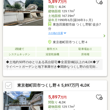
5,897
万円
間取り
4LDK
2
建物面積
129.17m
2
土地面積
167.39m
築年月
1990年6月(築36年3ヶ月)
東急田園都市線 つくし野駅 徒歩7
分
その他の交通
東京都町田市つくし野４
2階建て
都市ガス
駐車場あり
システムキッチン
浴室乾燥機
所有権
◆土地約50坪のゆとりある高台邸宅◆全居室6帖以上の4LDK◆プ
ライベートガーデンと地下車庫付き◆閑静なつくし野の住宅街に
立地してます《エスケーエージェンシー株式会社の特徴》(1)東
京・神奈川エリアを中心にお客様に寄り添った提案をいたします
(2)物件のいい所も悪い所もしっかりとお客様にお伝えします(3)経
東京都町田市つくし野４ 5,897万円 4LDK
験豊富なスタッフがお客様に合った金融機関をご提案いたします
5,897
万円
間取り
4LDK
2
建物面積
129.17m