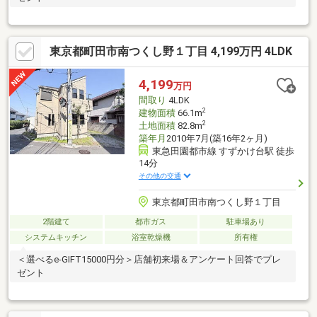
東京都町田市南つくし野１丁目 4,199万円 4LDK
4,199
万円
間取り
4LDK
2
建物面積
66.1m
2
土地面積
82.8m
築年月
2010年7月(築16年2ヶ月)
東急田園都市線 すずかけ台駅 徒歩
14分
その他の交通
東京都町田市南つくし野１丁目
2階建て
都市ガス
駐車場あり
システムキッチン
浴室乾燥機
所有権
＜選べるe-GIFT15000円分＞店舗初来場＆アンケート回答でプレ
ゼント