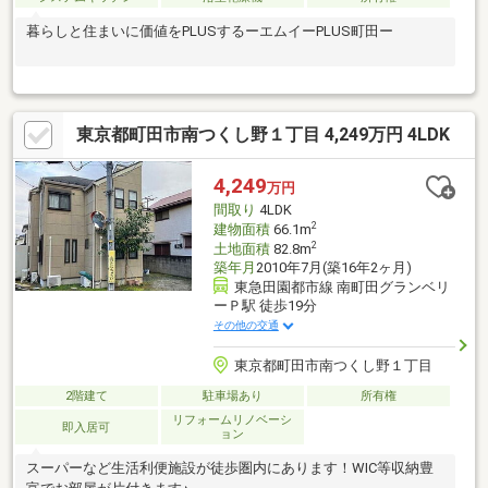
暮らしと住まいに価値をPLUSするーエムイーPLUS町田ー
東京都町田市南つくし野１丁目 4,249万円 4LDK
4,249
万円
間取り
4LDK
2
建物面積
66.1m
2
土地面積
82.8m
築年月
2010年7月(築16年2ヶ月)
東急田園都市線 南町田グランベリ
ーＰ駅 徒歩19分
その他の交通
東京都町田市南つくし野１丁目
2階建て
駐車場あり
所有権
リフォームリノベーシ
即入居可
ョン
スーパーなど生活利便施設が徒歩圏内にあります！WIC等収納豊