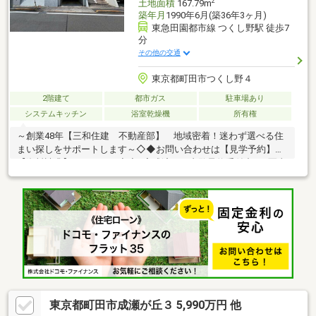
2
土地面積
167.79m
築年月
1990年6月(築36年3ヶ月)
東急田園都市線 つくし野駅 徒歩7
分
その他の交通
東京都町田市つくし野４
2階建て
都市ガス
駐車場あり
システムキッチン
浴室乾燥機
所有権
～創業48年【三和住建 不動産部】 地域密着！迷わず選べる住
まい探しをサポートします～◇◆お問い合わせは【見学予約】
【資料請求】からどうぞ◆◇■完成済み！内覧予約受付中！■写真
では分からない光の入り方や空気の質があります■玄関の雰囲気
や室内の静けさは、現地でしか判断できません■生活導線の使い
やすさは、歩くと印象が大きく変わります■リビングの明るさ・
収納の配置・音の響き方は体感するのがおすすめです■ご希望の
日時を一つだけお伝えいただければ、すぐにご案内できます■住
宅ローンのご相談、お住替えやご売却の相談も無料で承ります■
インターネットからお気軽にお問い合わせください
東京都町田市成瀬が丘３ 5,990万円 他