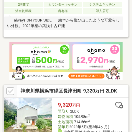
2階建て
カウンターキッチン
システムキッチン
浴室乾燥機
所有権
即入居可
― always ON YOUR SIDE ―絵本から飛び出したような可愛らし
い外観。2023年築の築浅中古戸建
神奈川県横浜市緑区長津田町 9,320万円 2LDK
9,320
万円
間取り
2LDK
2
建物面積
105.98m
2
土地面積
714.56m
築年月
2023年5月(築3年4ヶ月)