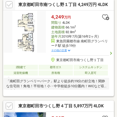
東京都町田市南つくし野１丁目 4,249万円 4LDK
4,249
万円
間取り
4LDK
2
建物面積
66.1m
2
土地面積
82.8m
築年月
2010年7月(築16年2ヶ月)
東急田園都市線 南町田グランベリ
ーＰ駅 徒歩19分
その他の交通
東京都町田市南つくし野１丁目
2階建て
都市ガス
システムキッチン
浴室乾燥機
所有権
即入居可
「南町田グランベリーパーク」駅より徒歩約19分の好立地！閑静
な住宅街！角地！平坦地！小・中学校徒歩10分圏内！WICなど収
納豊富です！スーパー・コンビニが近くにあるので、買い物に便
利です！
東京都町田市つくし野４丁目 5,897万円 4LDK