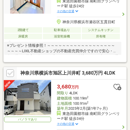
東急田園都市線 南町田グランベリ
ーＰ駅 徒歩24分
その他の交通
神奈川県横浜市瀬谷区五貫目町
2階建て
駐車場あり
システムキッチン
床暖房
浴室乾燥機
所有権
※プレゼント情報参照！～～～～～～～～～～～～～～～～～～
～～～～LIXIL不動産ショップの不動産売買仲介ですので安心・安
全・優しい接客を楽しみに来てください♪他社さんとの違いをご堪
能下さいませ！～～～～～～～～～～～～～～～～～～～～～～
≪上瀬谷小学校・瀬谷中学校≫火曜・水曜も営業中！リフォーム
神奈川県横浜市旭区上川井町 3,680万円 4LDK
のご相談も無料で承ります。◆リビング続きの畳スペース付！●
ご内見希望・物件所在地の詳細・付近の物件情報等はコチラまで
TEL 046-240-1982
3,680
万円
間取り
4LDK
2
建物面積
100.19m
2
土地面積
100.91m
築年月
2025年2月(築1年7ヶ月)
東急田園都市線 南町田グランベリ
ーＰ駅 徒歩34分
パノラマあり
その他の交通