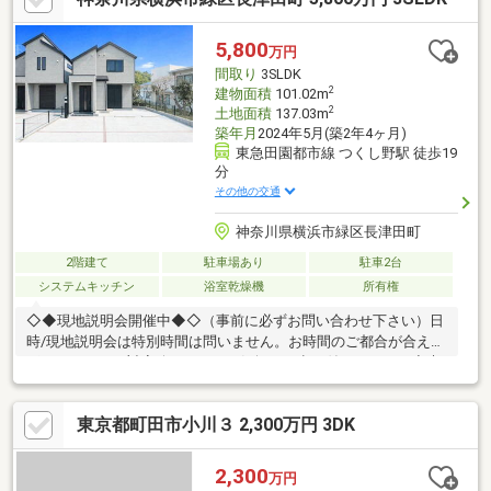
5,800
万円
間取り
3SLDK
2
建物面積
101.02m
2
土地面積
137.03m
築年月
2024年5月(築2年4ヶ月)
東急田園都市線 つくし野駅 徒歩19
分
その他の交通
神奈川県横浜市緑区長津田町
2階建て
駐車場あり
駐車2台
システムキッチン
浴室乾燥機
所有権
◇◆現地説明会開催中◆◇（事前に必ずお問い合わせ下さい）日
時/現地説明会は特別時間は問いません。お時間のご都合が合え
ば、いつでもご対応致します。お気軽にお申し付け下さい。◇貴
重なお時間の中で、ご希望の情報をご案内します◇ お客様のご都
合に合わせて、 短時間のご案内も可♪じっくりと沢山の物件情報
東京都町田市小川３ 2,300万円 3DK
のご案内も可♪ ご都合に合わせたご紹介をします♪ ～おおよその所
要時間や内容は、下記をご参考ください～〇ご希望条件のご相談
（30分～） 〇資金計画のご相談（30分～）〇現地／物件見学（60
2,300
万円
分～） 〇周辺環境のご紹介（60分～） ご来場の際は、事前にご予