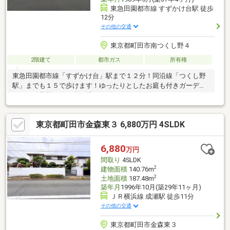
東急田園都市線 すずかけ台駅 徒歩
12分
その他の交通
東京都町田市南つくし野４
2階建て
都市ガス
所有権
東急田園都市線「すずかけ台」駅まで１２分！同沿線「つくし野
駅」までも１５で歩けます！ゆったりとしたお庭も付きガーデニ
ングやお子様たちの遊び場にもピッタリ！
東京都町田市金森東３ 6,880万円 4SLDK
6,880
万円
間取り
4SLDK
2
建物面積
140.76m
2
土地面積
187.48m
築年月
1996年10月(築29年11ヶ月)
ＪＲ横浜線 成瀬駅 徒歩11分
その他の交通
東京都町田市金森東３