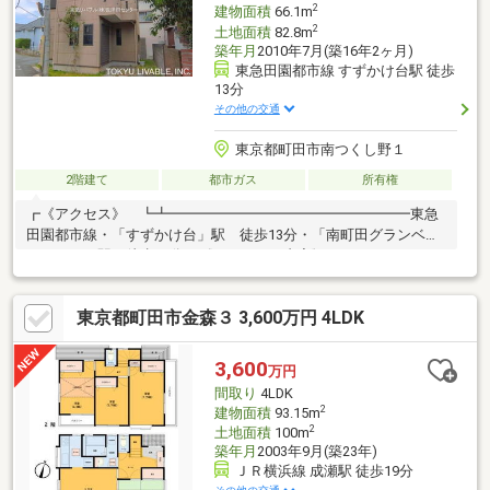
2
建物面積
66.1m
2
土地面積
82.8m
築年月
2010年7月(築16年2ヶ月)
東急田園都市線 すずかけ台駅 徒歩
13分
その他の交通
東京都町田市南つくし野１
2階建て
都市ガス
所有権
┏《アクセス》 ┗┻━━━━━━━━━━━━━━━━━東急
田園都市線・「すずかけ台」駅 徒歩13分・「南町田グランベリ
ーパーク」駅 徒歩18分┏《リフォーム内容》
┗┻━━━━━━━━━━━━━━━━━2026年７月完成予定・
トイレ新規交換・洗面化粧台新規交換・コンロ新規交換・クロス
東京都町田市金森３ 3,600万円 4LDK
張替・フロアタイル張替・CF張替・シロアリ点検・室内クリーニ
ング┏《おすすめポイント》
┗┻━━━━━━━━━━━━━━━━━・大きめのウォークス
3,600
万円
ルークローゼット２か所！・２部屋からバルコニー行き来可！・
間取り
4LDK
広めのキッチン・リビングイン階段
2
建物面積
93.15m
2
土地面積
100m
築年月
2003年9月(築23年)
ＪＲ横浜線 成瀬駅 徒歩19分