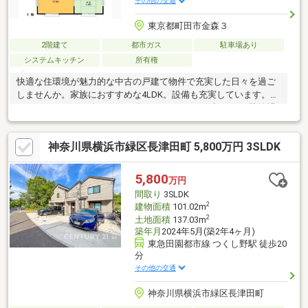
その他の交通
東京都町田市金森３
2階建て
都市ガス
駐車場あり
システムキッチン
所有権
快適な住環境が魅力的な中古の戸建て物件で充実した日々を過ご
しませんか。家族におすすめな4LDK。設備も充実しています。シ
ステムキッチンは使いやすく汚れにくいのでご好評です。駐輪場
付きの物件はいかがでしょうか。お庭があるので、小さいお子さ
んがいるご家族でも安心して遊ぶことが出来ます。トイレが2ヶ所
神奈川県横浜市緑区長津田町 5,800万円 3SLDK
にあるので複数人でも快適に暮らせます。南向きの物件です。
5,800
万円
間取り
3SLDK
2
建物面積
101.02m
2
土地面積
137.03m
築年月
2024年5月(築2年4ヶ月)
東急田園都市線 つくし野駅 徒歩20
分
その他の交通
神奈川県横浜市緑区長津田町