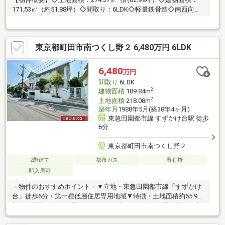
171.53㎡（約51.88坪）◇間取り：6LDK◇軽量鉄骨造◇南西向き
の為、陽当たり良好です。◇カースペース2台分（車種による）
◇シャッター付きのカースペースがございます。◇南西側幅員約
6.0ｍ道路に接道◇全居室に収納あり◇室内大変丁寧にお使いで
東京都町田市南つくし野２ 6,480万円 6LDK
す。◇LD部分に、ビルトインのエアコンがございます。◇LD部
分＋キッチンに床暖房がございます。◇電動シャッターもござい
ます。◇南西向きの為、陽当たりの良いお庭もございます。◇つ
6,480
万円
くし野2丁目建築協約があり、閑静な住宅地です。
間取り
6LDK
2
建物面積
189.84m
2
土地面積
218.08m
築年月
1988年5月(築38年4ヶ月)
東急田園都市線 すずかけ台駅 徒歩
6分
東京都町田市南つくし野２
2階建て
都市ガス
所有権
即入居可
－物件のおすすめポイント－▼立地・東急田園都市線「すずかけ
台」徒歩6分・第一種低層住居専用地域▼特徴・土地面積約65.96
坪、建物面積約57.42坪・L・D・Kは合わせて約25.0帖の広さ・各
洋室・和室・1階廊下に収納有・4室が面する南東向きバルコニ
ー・吹抜け仕様の明るい玄関▼周辺環境・町田市立南つくし野小