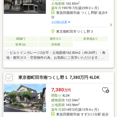
2
土地面積
162.83m
築年月
1997年7月(築29年2ヶ月)
東急田園都市線 つくし野駅 徒歩9
分
その他の交通
東京都町田市つくし野３
2階建て
都市ガス
駐車場あり
駐車2台
所有権
・ビルトインガレージ2台可・土地面積162.83m2（49.26坪）・角
地・都市ガス・空室物件の為、お気軽にご見学いただけます。
□■□■□お問い合わせ先□■□■□ 野村の仲介プラス 町田営業部
TEL： 0120-936-543 ご見学をご希望の際は、お気軽にご希望のお
時間をお知らせ下さい。 ご連絡を心よりお待ちしております。
東京都町田市南つくし野１ 7,380万円 4LDK
7,380
万円
間取り
4LDK
2
建物面積
122.04m
2
土地面積
165.96m
築年月
2014年5月(築12年4ヶ月)
東急田園都市線 すずかけ台駅 徒歩