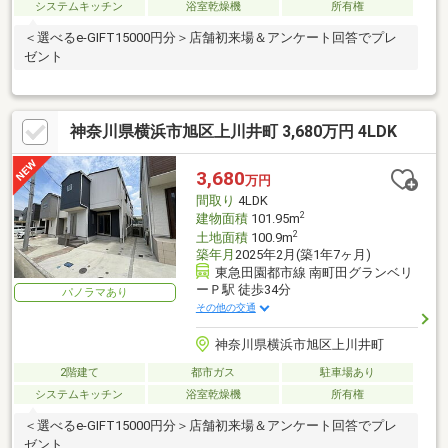
システムキッチン
浴室乾燥機
所有権
＜選べるe-GIFT15000円分＞店舗初来場＆アンケート回答でプレ
ゼント
神奈川県横浜市旭区上川井町 3,680万円 4LDK
3,680
万円
間取り
4LDK
2
建物面積
101.95m
2
土地面積
100.9m
築年月
2025年2月(築1年7ヶ月)
東急田園都市線 南町田グランベリ
ーＰ駅 徒歩34分
パノラマあり
その他の交通
神奈川県横浜市旭区上川井町
2階建て
都市ガス
駐車場あり
システムキッチン
浴室乾燥機
所有権
＜選べるe-GIFT15000円分＞店舗初来場＆アンケート回答でプレ
ゼント