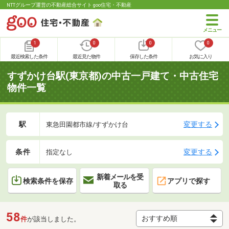
NTTグループ運営の不動産総合サイト goo住宅・不動産
1
0
0
0
最近検索した条件
最近見た物件
保存した条件
お気に入り
すずかけ台駅(東京都)の中古一戸建て・中古住宅
物件一覧
駅
変更する
東急田園都市線/すずかけ台
条件
変更する
指定なし
新着メールを受
検索条件を保存
アプリで探す
取る
58
件
が該当しました。