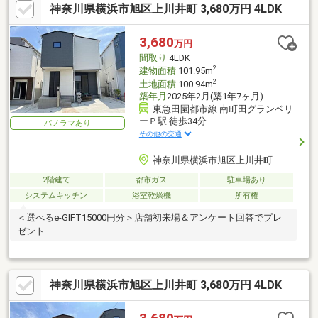
神奈川県横浜市旭区上川井町 3,680万円 4LDK
3,680
万円
間取り
4LDK
2
建物面積
101.95m
2
土地面積
100.94m
築年月
2025年2月(築1年7ヶ月)
東急田園都市線 南町田グランベリ
ーＰ駅 徒歩34分
パノラマあり
その他の交通
神奈川県横浜市旭区上川井町
2階建て
都市ガス
駐車場あり
システムキッチン
浴室乾燥機
所有権
＜選べるe-GIFT15000円分＞店舗初来場＆アンケート回答でプレ
ゼント
神奈川県横浜市旭区上川井町 3,680万円 4LDK