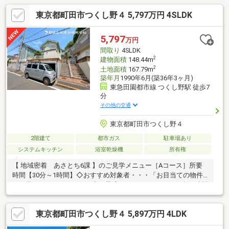
東京都町田市つくし野４ 5,797万円 4SLDK
5,797
万円
間取り
4SLDK
2
建物面積
148.44m
2
土地面積
167.79m
築年月
1990年6月(築36年3ヶ月)
東急田園都市線 つくし野駅 徒歩7
分
その他の交通
東京都町田市つくし野４
2階建て
都市ガス
駐車場あり
システムキッチン
浴室乾燥機
所有権
【 地域密着 あさとち6課 】のご見学メニュー［Aコース］所要
時間【30分～1時間】◇おすすめ対象者・・・「お目当ての物件
だけ見てみたい！」という方に最適です(^^)/［Bコース］所要時間
【2時間～5時間】◇おすすめ対象者・・・「本命の物件にあわせ
て、同条件の物件も比較しながら見学したい！」という方に最適
東京都町田市つくし野４ 5,897万円 4LDK
です(^^)/［Cコース］所要時間【5時間～8時間】◇おすすめ対象
者・・・「マイホーム探しは今日が初めて！」という方に最適で