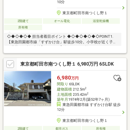
10分
東京都町田市南つくし野１
2階建て
オール電化
浴室乾燥機
所有権
◇◆◇◆◇◆ 担当者着目ポイント ◆◇◆◇◆◇◆◇POINT1.
【東急田園都市線「すずかけ台」駅徒歩10分。小学校が近く子育
て世帯に便利な立地】POINT2.【ダイワハウス施工xevoシリー
ズ。外張り断熱と優れた耐震技術で安心の住まい】POINT3.【南
つくし野建築協約によるゆとりある街並み。敷地165㎡以上が保
東京都町田市南つくし野１ 6,980万円 6SLDK
たれた開放感】POINT4.【21.8帖の広々LDKとリビング階段。自然
と家族のコミュニケーションが深まります】
◇◆◇◆◇◆◇◆◇◆◇◆◇◆◇◆◇◆◇◆◇◆◇◆◇お問
6,980
万円
合せは『スーモを見て』とお伝えいただくとスムーズです！～東
間取り
6SLDK
急リバブル までお問い合わせ下さい～
2
建物面積
212.5m
2
土地面積
235.42m
築年月
1974年2月(築52年7ヶ月)
東急田園都市線 すずかけ台駅 徒歩
12分
東京都町田市南つくし野１
2階建て
都市ガス
所有権