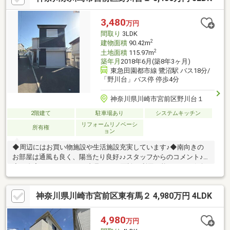
施工・構造》・平成30年6月築の井上工務店施工の旧分譲住宅で
す。
3,480
万円
間取り
3LDK
2
建物面積
90.42m
2
土地面積
115.97m
築年月
2018年6月(築8年3ヶ月)
東急田園都市線 鷺沼駅 バス18分/
「野川台」バス停 停歩4分
神奈川県川崎市宮前区野川台１
2階建て
駐車場あり
システムキッチン
リフォームリノベーシ
所有権
ョン
◆周辺にはお買い物施設や生活施設充実しています♪◆南向きの
お部屋は通風も良く、陽当たり良好♪♪スタッフからのコメント♪
◇ご自宅にいたままWEB内見、WEB面談が利用可能です。お気軽
にお問い合わせください。◇「横浜・川崎」の最新物件はもちろ
ん、「住宅ローンにも強い会社」です。◇「新川崎駅徒歩４分」
神奈川県川崎市宮前区東有馬２ 4,980万円 4LDK
に店舗がございますので、お気軽にご来店下さい。◇お車でご来
社の際は、近隣駐車場ご案内いたします。◇現地見学をご希望の
お客様は、ご指定の場所へのお迎えも対応します。
4,980
万円