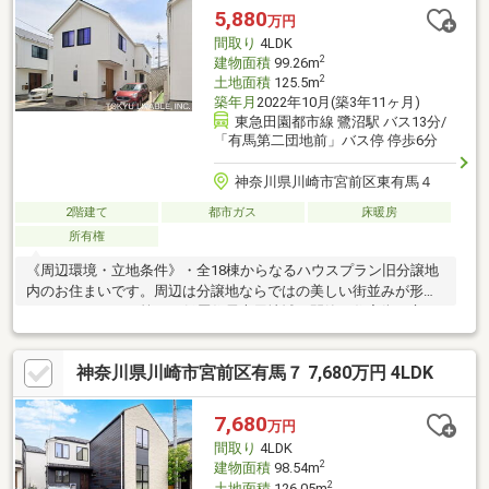
用いただけます。■広々としたウォークインクローゼットと屋根
5,880
万円
裏収納！季節ものなどを分けて収納することができます。■全室
間取り
4LDK
二面採光！隣との間隔もあり通風良好！
2
建物面積
99.26m
2
土地面積
125.5m
築年月
2022年10月(築3年11ヶ月)
東急田園都市線 鷺沼駅 バス13分/
「有馬第二団地前」バス停 停歩6分
神奈川県川崎市宮前区東有馬４
2階建て
都市ガス
床暖房
所有権
《周辺環境・立地条件》・全18棟からなるハウスプラン旧分譲地
内のお住まいです。周辺は分譲地ならではの美しい街並みが形成
されています。・第一種低層住居専用地域の閑静な住宅街に立
地。周辺は低層住宅の街並みが広がっております。《室内の特
徴》・LDKは約20.3畳あります。・各居室、リビング、廊下（1
神奈川県川崎市宮前区有馬７ 7,680万円 4LDK
階・2階）に収納があります。・システムキッチンは、リビングを
見渡せるカウンター式。・キッチンには、食洗機が備え付けとな
っています。・1坪タイプの浴室（浴室暖房換気乾燥機付き）、洗
7,680
万円
面室です。・トイレは温水洗浄機能付きです。・1階と2階にトイ
間取り
4LDK
レがあります。
2
建物面積
98.54m
2
土地面積
126.05m