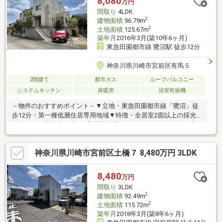
8,080
万円
━━━━━・・・物件の詳細・ご相談はお気軽にお問い合わせく
間取り
4LDK
ださい。
2
建物面積
96.79m
2
土地面積
125.67m
築年月
2016年3月(築10年6ヶ月)
東急田園都市線 鷺沼駅 徒歩12分
神奈川県川崎市宮前区有馬５
2階建て
都市ガス
ルーフバルコニー
システムキッチン
床暖房
浴室乾燥機
－物件のおすすめポイント－▼立地・東急田園都市線「鷺沼」徒
歩12分・第一種低層住居専用地域▼特徴・全居室2面以上の採光
を確保・作業効率の良いL字型対面式キッチン・SICやWICなど収
納豊富・約5.3帖のロフト付・南側にバルコニー・タイルが施され
たテラス有・駐車場1台分有(車種による)▼設備・床暖房(リビング
神奈川県川崎市宮前区土橋７ 8,480万円 3LDK
部分)・食洗機・浴室乾燥機・スマートキー▼周辺環境・川崎市立
西有馬小学校 徒歩6分(約440m)・有馬中央公園 徒歩1分(約10m)■
ご希望の住まい探しをお手伝いします ━━━━━・・・物件の詳
8,480
万円
細・ご相談はお気軽にお問い合わせください。
間取り
3LDK
2
建物面積
92.49m
2
土地面積
115.72m
築年月
2018年3月(築8年6ヶ月)