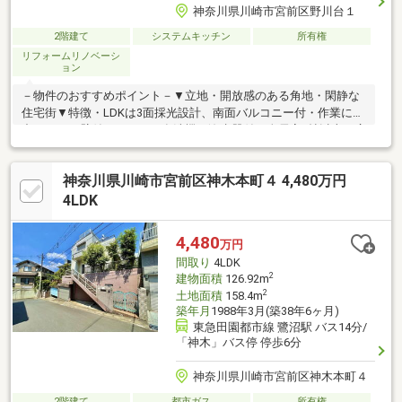
神奈川県川崎市宮前区野川台１
2階建て
システムキッチン
所有権
リフォームリノベーシ
ョン
－物件のおすすめポイント－▼立地・開放感のある角地・閑静な
住宅街▼特徴・LDKは3面採光設計、南面バルコニー付・作業に集
中しやすい壁付キッチン、食洗機・浄水器付・全居室6帖以上の広
さ・全居室フローリング仕様▼2025年11月室内リフォーム済【交
換】キッチン、トイレ(1・2階)【張替】クロス(天井・壁部分)、
神奈川県川崎市宮前区神木本町４ 4,480万円
CF(洗面所・トイレ1・2階)【その他】電動シャッター設置(1階北
側洋室約12.0帖) 他※通路負担面積138.09平米のうち持分100分の1
4LDK
あり■ ご希望の住まい探しをお手伝いします ━━━━━・・・物
件の詳細・ご相談はお気軽にお問い合わせください。
4,480
万円
間取り
4LDK
2
建物面積
126.92m
2
土地面積
158.4m
築年月
1988年3月(築38年6ヶ月)
東急田園都市線 鷺沼駅 バス14分/
「神木」バス停 停歩6分
神奈川県川崎市宮前区神木本町４
2階建て
都市ガス
所有権