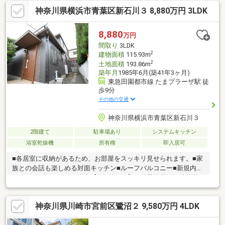
ウォークインクローゼット2箇所をはじめ、全居室・廊下にも収納
神奈川県横浜市青葉区新石川３ 8,880万円 3LDK
を完備。ご家族の荷物もスッキリ収まります。■ 充実の周辺環境
スーパーやドラッグストア、公園が徒歩10分圏内に揃う、日々の
暮らしに便利な立地です。食品館あおば：徒歩約3分（約180m）
8,880
万円
クリエイトSD：徒歩約3分（約180m）有馬ふるさと公園：徒歩約
間取り
3LDK
4分（約250m）
2
建物面積
115.93m
2
土地面積
193.86m
築年月
1985年6月(築41年3ヶ月)
東急田園都市線 たまプラーザ駅 徒
歩9分
その他の交通
神奈川県横浜市青葉区新石川３
2階建て
駐車場あり
システムキッチン
浴室乾燥機
所有権
即入居可
■各居室に収納があるため、お部屋をスッキリ見せられます。■家
族との会話も楽しめる対面キッチン■ルーフバルコニー■新規内装
リフォームリフォーム内容【2026年4月】・外壁塗装 ・防水施
工（屋上、ルーフバルコニー）・玄関タイル貼替 ・玄関ドア交
換・フローリング張替（LDK、廊下、洋室）・トイレ、洗面所フ
神奈川県川崎市宮前区鷺沼２ 9,580万円 4LDK
ロアタイル貼替・建具新規交換 ・システムキッチン新規交
換 ・ユニットバス新規交換・トイレ新規交換 ・化粧洗面台新