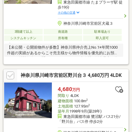
東急田園都市線 たまプラーザ駅 徒
歩19分
その他の交通
神奈川県川崎市宮前区犬蔵３
3階建て以上
南道路
駐車場あり
システムキッチン
所有権
即入居可
【未公開・公開前物件が多数】神奈川県仲介売上No.1※年間1000
件超の実績があるからこそ売主様から物件情報を優先的にお預か
り。ご希望条件をお聞かせいただければ、未公開や販売予定の物
件もいち早くご紹介します。【サザビーズブランド】世界80以上
の国と地域で展開する高級不動産ブランド「サザビーズ インター
神奈川県川崎市宮前区野川台３ 4,680万円 4LDK
ナショナル リアルティ」の一員として確かな信頼でお住まい探し
をサポート。【List365・充実のアフターサービス】お引渡し後
も、24時間365日の駆けつけや優待販売、延長保証等私たちのサ
4,680
万円
ービスは一生涯続きます。※日経MJ（2025年10月）第43回サービ
間取り
4LDK
ス業総合調査
2
建物面積
100.8m
2
土地面積
127.95m
築年月
1998年9月(築28年)
東急田園都市線 鷺沼駅 バス21分/
「野川台」バス停 停歩2分