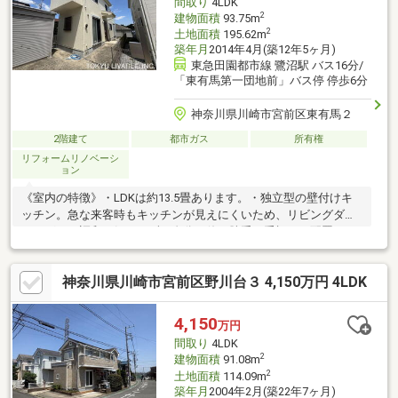
間取り
4LDK
2
建物面積
93.75m
2
土地面積
195.62m
築年月
2014年4月(築12年5ヶ月)
東急田園都市線 鷺沼駅 バス16分/
「東有馬第一団地前」バス停 停歩6分
神奈川県川崎市宮前区東有馬２
2階建て
都市ガス
所有権
リフォームリノベーシ
ョン
《室内の特徴》・LDKは約13.5畳あります。・独立型の壁付けキ
ッチン。急な来客時もキッチンが見えにくいため、リビングダイ
ニングとの調和を気にせず、自分の使い勝手を重視した配置がで
きます。・浄水機能付きのため、必要に応じて切り替えてご使用
いただくことが可能です。・約1坪タイプの浴室です。・トイレは
神奈川県川崎市宮前区野川台３ 4,150万円 4LDK
温水洗浄機能付きです。（1階と2階にトイレ有）・北側にお庭
（51㎡）があり、家庭菜園を楽しむことができます。・高台のた
め東側洋室からの眺めは良好です。《駐車場》・カースペースに
4,150
万円
は水栓がついており、洗車が可能です。《改修・リフォーム》・
間取り
4LDK
令和6年年4月頃に屋根・外壁塗装済
2
建物面積
91.08m
2
土地面積
114.09m
築年月
2004年2月(築22年7ヶ月)