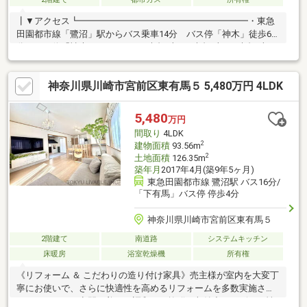
┃▼アクセス┗━━━━━━━━━━━━━━━━━━━・東急
田園都市線「鷺沼」駅からバス乗車14分 バス停「神木」徒歩6
分 バス停「神木」からは平日6時台4本、7時台5本、8時台5本
┃▼対象不動産の特徴
┗━━━━━━━━━━━━━━━━━━━・土地面積：
神奈川県川崎市宮前区東有馬５ 5,480万円 4LDK
158.4m2（約47.91坪）・建物面積：126.92m2（約38.39坪）・前
面道路幅員6.0m・旧東急電鉄(株)の分譲地・ルーフバルコニーか
らの眺望・陽当たり良好です・雨に濡れない地下車庫がございま
5,480
万円
す カースペース2台（車種により）
間取り
4LDK
2
建物面積
93.56m
2
土地面積
126.35m
築年月
2017年4月(築9年5ヶ月)
東急田園都市線 鷺沼駅 バス16分/
「下有馬」バス停 停歩4分
神奈川県川崎市宮前区東有馬５
2階建て
南道路
システムキッチン
床暖房
浴室乾燥機
所有権
《リフォーム ＆ こだわりの造り付け家具》売主様が室内を大変丁
寧にお使いで、さらに快適性を高めるリフォームを多数実施され
ております。・空間に美しく調和し、抜群の収納力とデザイン性