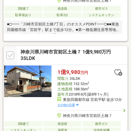
神奈川県川崎市宮前区土橋７
2階建て
南道路
都市ガス
駐車場あり
駐車2台
システムキッチン
■□━━「川崎市宮前区土橋7丁目」のオススメPOINT━━□■■東急
田園都市線「宮前平」駅まで徒歩12分。■第一種低層住居専用地
域内の、閑静な住宅地に位置しています。■南東角地・東ひな檀
で、採光・通風良好。■2018年8月築、軽量鉄骨造・2階建。■全居
室南向き×2面以上採光。■1階2階共に、天井高は約2.7m！■パント
神奈川県川崎市宮前区土橋７ 1億9,980万円
リー・WICなど、収納充実。■太陽光発電システム・蓄電池・
HEMSなどが搭載されています。■周辺環境・いなげや川崎土橋
3SLDK
店 徒歩5分(約400m)・川崎市立富士見台小学校 徒歩7分(約
550m)・川崎市立宮前平中学校 徒歩10分(約750m)・神木公園
1億9,980
万円
徒歩3分(約240m)
間取り
3SLDK
2
建物面積
152.52m
2
土地面積
188.56m
築年月
2018年8月(築8年1ヶ月)
東急田園都市線 宮前平駅 徒歩12分
その他の交通
神奈川県川崎市宮前区土橋７
2階建て
南道路
都市ガス
システムキッチン
床暖房
浴室乾燥機