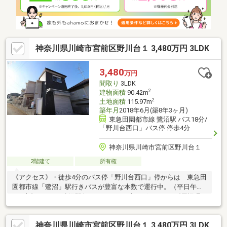
だきます！急なご依頼も大歓迎！スピーディーに対応いたしま
す！
神奈川県川崎市宮前区野川台１ 3,480万円 3LDK
3,480
万円
間取り
3LDK
2
建物面積
90.42m
2
土地面積
115.97m
築年月
2018年6月(築8年3ヶ月)
東急田園都市線 鷺沼駅 バス18分/
「野川台西口」バス停 停歩4分
神奈川県川崎市宮前区野川台１
2階建て
所有権
《アクセス》・徒歩4分のバス停「野川台西口」停からは 東急田
園都市線「鷺沼」駅行きバスが豊富な本数で運行中。（平日午前7
～8時台における鷺沼駅行きのバスは22本ございます）《周辺環
境・立地条件》・第一種低層住居専用地域の閑静な住宅街に立
地。 周辺は低層住宅の街並みが広がっております。・野川台エ
神奈川県川崎市宮前区野川台１ 3,480万円 3LDK
リアは、落ち着いた住宅地が広がる高台のエリアです。《分譲・