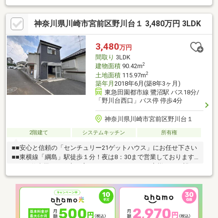
を兼ね備えた「こだわりの造り付け家具」・室内各所にわたりリ
フォームが施されており、新生活を気持ちよくスタートできま
神奈川県川崎市宮前区野川台１ 3,480万円 3LDK
す。《おすすめポイント》・ご家族が集うLDKは約16帖。・リビ
ングダイニング部分には、床暖房を敷設・対面式のカウンターシ
ステムキッチン・玄関を美しく保てる、大容量のシューズクロー
3,480
万円
ク・全洋室に収納スペースを完備・主寝室としてお使いいただけ
間取り
3LDK
る約8帖の洋室には、ウォークインクローゼットを設置
2
建物面積
90.42m
2
土地面積
115.97m
築年月
2018年6月(築8年3ヶ月)
東急田園都市線 鷺沼駅 バス18分/
「野川台西口」バス停 停歩4分
神奈川県川崎市宮前区野川台１
2階建て
システムキッチン
所有権
■■安心と信頼の「センチュリー21ゲットハウス」にお任せ下さい
■■東横線「綱島」駅徒歩１分！夜は8：30まで営業しております
のでお仕事帰りもお立ち寄りいただけますよ！お客様のご要望お
聞かせください！●住宅には興味があるけど何から始めたらいい
の？●条件に合った物件をチョイスして欲しい●賃貸と売買の違い
は？●今の収入でどれくらいのローンが組めるか知りたい不動産
購入には様々な「？」に遭遇します将来に関わる大きなお買い物
になりますのでライフプランのアドバイスやご提案もさせていた