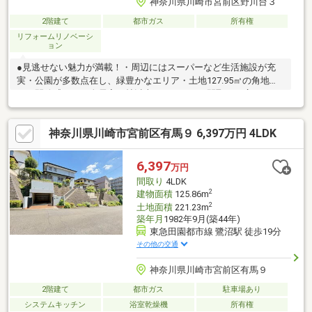
神奈川県川崎市宮前区野川台３
2階建て
都市ガス
所有権
リフォームリノベーシ
ョン
●見逃せない魅力が満載！・周辺にはスーパーなど生活施設が充
実・公園が多数点在し、緑豊かなエリア・土地127.95㎡の角地の
ため開放感あり・全居室６帖以上のゆとりある間取り・広々とし
たカースペース２台分（車種による）・各居室にクローゼット完
備でお部屋スッキリ・多目的に利用できる和室あり写真や資料だ
神奈川県川崎市宮前区有馬９ 6,397万円 4LDK
けでは伝わらない、現地ならではの魅力も丁寧にご案内いたしま
す。実際に足を運んで、光や風、周辺環境の心地よさをぜひご体
感ください。◇キッズコーナー完備◇提携駐車場あり◇ご来店プ
6,397
万円
レゼントあり◇■お客様に最適のお支払いプランをご提案します■
間取り
4LDK
2
建物面積
125.86m
2
土地面積
221.23m
築年月
1982年9月(築44年)
東急田園都市線 鷺沼駅 徒歩19分
その他の交通
神奈川県川崎市宮前区有馬９
2階建て
都市ガス
駐車場あり
システムキッチン
浴室乾燥機
所有権