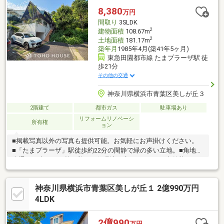
〈0120-502-278〉☆
8,380
万円
間取り
3SLDK
2
建物面積
108.67m
2
土地面積
181.17m
築年月
1985年4月(築41年5ヶ月)
東急田園都市線 たまプラーザ駅 徒
歩21分
その他の交通
神奈川県横浜市青葉区美しが丘３
2階建て
都市ガス
駐車場あり
リフォームリノベーシ
所有権
ョン
■掲載写真以外の写真も提供可能。お気軽にお声掛けください。
■「たまプラーザ」駅徒歩約22分の閑静で緑の多い立地。■角地で
車通りも少なく、落ち着いた住環境が広がります！■内外装リフ
ォーム済み。木の特性を生かした3LDK。■開放的な芝生のお庭
と、約15帖のゆったりとしたLDK。【３６５日 年中無休】見学
神奈川県横浜市青葉区美しが丘１ 2億990万円
予約システムに対象日付が指定できない場合でも、原則即日ご対
応可能です。【住宅ローンに強い！】指定機関はなく、都市銀行
4LDK
をはじめ各金融機関と取引可能！【グループ創業50年】確かな実
績と安心のアフターサポートでお客様ファーストを実現いたしま
2億990
万円