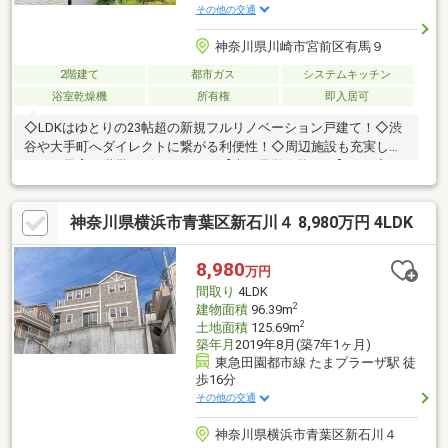
その他の交通
神奈川県川崎市宮前区有馬９
2階建て
都市ガス
システムキッチン
浴室乾燥機
所有権
即入居可
◇LDKはゆとりの23帖超の新規フルリノベーション戸建て！◇渋
谷や大手町へダイレクトに繋がる利便性！◇周辺施設も充実して
るので子育て世帯にピッタリ！・【本日見学可能！！】・住宅ロ
ーンにご不安はございませんか？多数の提携銀行から、最適なご
提案をさせていただきます！・弊社提携のauじぶん銀行は＋ガン
神奈川県横浜市青葉区新石川４ 8,980万円 4LDK
保険加入でご利用可能です。・お車でのご来店もお気軽にお申し
付けください！・将来のライフプランはすでに作られております
か？提携会社による無料ファイナンシャルプラン面談を承ってお
8,980
万円
ります。
間取り
4LDK
2
建物面積
96.39m
2
土地面積
125.69m
築年月
2019年8月(築7年1ヶ月)
東急田園都市線 たまプラーザ駅 徒
歩16分
その他の交通
神奈川県横浜市青葉区新石川４