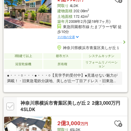
す。
間取り
4LDK
2
建物面積
202.08m
2
土地面積
172.42m
築年月
2008年2月(築18年7ヶ月)
東急田園都市線 たまプラーザ駅 徒
歩10分
その他の交通
神奈川県横浜市青葉区美しが丘１
3階建て以上
都市ガス
システムキッチン
リフォームリノベーシ
浴室乾燥機
所有権
ョン
●・・・○・・・●・・・○【見学予約受付中】●見逃せない魅力が
満載！・旧東急電鉄分譲地、美しが丘一丁目アドレス・旧東急ホ
ームズ施工の洋館風な外観・人気のたまプラーザ駅が最寄り駅・
山内公園に隣接した落ち着いた住環境・リビングダイニングには
開放感のある吹抜け・お子様の遊び場や客間など多目的に使用で
神奈川県横浜市青葉区美しが丘２ 2億3,000万円
きる和室・広々とした前面道路で車の出入りもスムーズ写真や資
料だけでは伝わらない、現地ならではの魅力も丁寧にご案内いた
4SLDK
します。実際に足を運んで、光や風、周辺環境の心地よさをぜひ
ご体感ください。●・・・○・・・●・・・○◇キッズコーナー完備
2億3,000
万円
◇提携駐車場あり◇ご来店プレゼントあり◇
間取り
4SLDK