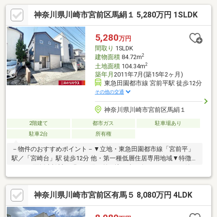
神奈川県川崎市宮前区馬絹１ 5,280万円 1SLDK
5,280
万円
間取り
1SLDK
2
建物面積
84.72m
2
土地面積
104.34m
築年月
2011年7月(築15年2ヶ月)
東急田園都市線 宮前平駅 徒歩12分
その他の交通
神奈川県川崎市宮前区馬絹１
2階建て
都市ガス
駐車場あり
駐車2台
所有権
－物件のおすすめポイント－▼立地・東急田園都市線「宮前平」
駅／「宮崎台」駅 徒歩12分 他・第一種低層住居専用地域▼特徴・
LDKは3面採光設計、明るい陽が差し込む南西向きバルコニー付・
リビングまで見渡せる対面式キッチン、背面に食器棚有・2階に水
回りを集約、家事動線良好・納戸約5.5帖は窓付、多目的に活用
神奈川県川崎市宮前区有馬５ 8,080万円 4LDK
可・シャッター付車庫有(車種による)▼周辺環境・MEGAドン・キ
ホーテ東名川崎店 徒歩6分(約480m)・スーパー「ロピア宮前平
店」徒歩7分(約500m)■ ご希望の住まい探しをお手伝いします