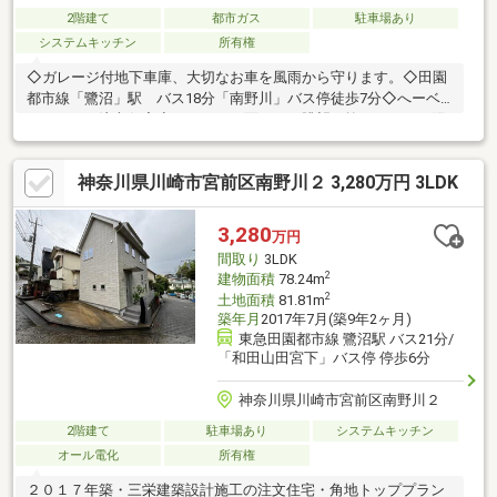
2階建て
都市ガス
駐車場あり
システムキッチン
所有権
◇ガレージ付地下車庫、大切なお車を風雨から守ります。◇田園
都市線「鷺沼」駅 バス18分「南野川」バス停徒歩7分◇へーベ
ルハウスの注文住宅◇バルコニー面からの眺望は抜けており、陽
当たり良好です。◇土地面積：２４９．６７m2、建物面積：１１
６．１７m2とゆとりがある2階建てです。◇道路面より1段高くな
神奈川県川崎市宮前区南野川２ 3,280万円 3LDK
っており、プライバシー性の高いご住宅となっております。
3,280
万円
間取り
3LDK
2
建物面積
78.24m
2
土地面積
81.81m
築年月
2017年7月(築9年2ヶ月)
東急田園都市線 鷺沼駅 バス21分/
「和田山田宮下」バス停 停歩6分
神奈川県川崎市宮前区南野川２
2階建て
駐車場あり
システムキッチン
オール電化
所有権
２０１７年築・三栄建築設計施工の注文住宅・角地トッププラン