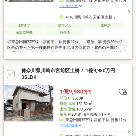
東急田園都市線 宮前平駅 徒歩12分
その他の交通
神奈川県川崎市宮前区土橋７
2階建て
都市ガス
床暖房
浴室乾燥機
所有権
◎東急田園都市線「宮前平」駅徒歩12分、「鷺沼」駅徒歩20分◎
区画の整った第一種低層住居専用地域内◎北東・北西の角地につ
き通風良好・開放感あり◎区画の整った第一種低層住居専用地域
内◎土地面積115.72m2（35.00坪）◎建物面積92.49m2（27.97
坪）◎間取タイプ3ＬＤＫ◎21.2畳のLDK（階段面積を含む）◎駐
神奈川県川崎市宮前区土橋７ 1億9,980万円
車スペース2台分あり（2.8m×9.7m）◎敷地南側に水栓付の庭あり
3SLDK
1億9,980
万円
間取り
3SLDK
2
建物面積
152.52m
2
土地面積
188.56m
築年月
2018年8月(築8年1ヶ月)
東急田園都市線 宮前平駅 徒歩12分
その他の交通