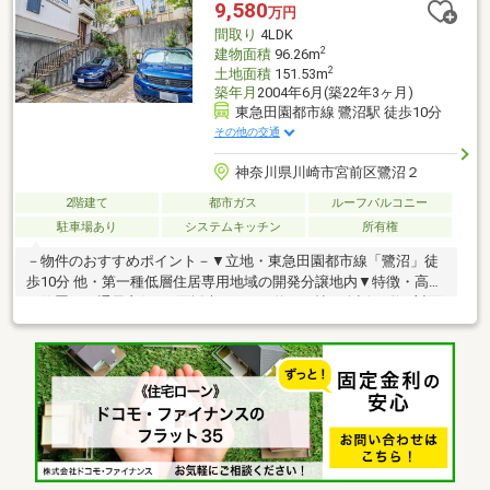
規交換・全室クロス張替 ・ハウスクリーニング・分電盤交
9,580
万円
換 ・メイン給湯器交換
間取り
4LDK
2
建物面積
96.26m
2
土地面積
151.53m
築年月
2004年6月(築22年3ヶ月)
東急田園都市線 鷺沼駅 徒歩10分
その他の交通
神奈川県川崎市宮前区鷺沼２
2階建て
都市ガス
ルーフバルコニー
駐車場あり
システムキッチン
所有権
－物件のおすすめポイント－▼立地・東急田園都市線「鷺沼」徒
歩10分 他・第一種低層住居専用地域の開発分譲地内▼特徴・高台
に位置し、通風良好・3面採光のLDKは約16.4帖・会話が弾む対面
式キッチン、勝手口・床下収納有・約6.0帖の和室は多目的に利用
可能・全居室に収納有・1階廊下は一部吹抜け仕様・南西側にバル
コニー・テラス有・駐車スペース有(車種による)▼周辺環境・川
崎市立鷺沼小学校 徒歩5分(約390m)・食品館あおば鷺沼店 徒歩6
分(約420m)■ ご希望の住まい探しをお手伝いします
━━━━━・・・物件の詳細・ご相談はお気軽にお問い合わせく
ださい。