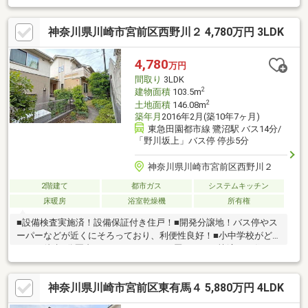
コンビニが近く、子育てファミリーにも嬉しい環境です♪◆◇物
件探し・資金計画でお悩みの方へ◇◆横浜市の不動産なら当社Ｋ
神奈川県川崎市宮前区西野川２ 4,780万円 3LDK
ＩＺＵＮＡまでお問い合わせ下さい。ＳＵＵＭＯや他サイトには
公開していない未公開物件や販売予定物件も多数ご紹介中！資金
計画にお悩みの方にはファイナンシャルプランナーによる無料相
4,780
万円
談会を承ります。物件ご購入後もＦＰによる生涯無料相談付きで
間取り
3LDK
家計のアフターフォローもお任せください！
2
建物面積
103.5m
2
土地面積
146.08m
築年月
2016年2月(築10年7ヶ月)
東急田園都市線 鷺沼駅 バス14分/
「野川坂上」バス停 停歩5分
神奈川県川崎市宮前区西野川２
2階建て
都市ガス
システムキッチン
床暖房
浴室乾燥機
所有権
■設備検査実施済！設備保証付き住戸！■開発分譲地！バス停やス
ーパーなどが近くにそろっており、利便性良好！■小中学校がど
ちらも徒歩5分圏内にあり！ファミリー層にとって快適にお住まい
できるお住まいです！■約16.5帖の広々としたLDK！窓も大きく日
当たりも良好です。■吐き出し窓のあるキッチン！そのままお庭
神奈川県川崎市宮前区東有馬４ 5,880万円 4LDK
にも出ることができます。■各居室が6帖以上！ゆとりをもった作
りとなっており、お子様が大きくなってもお部屋の移動なくご利