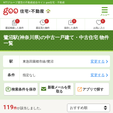
NTTグループ運営の不動産総合サイト goo住宅・不動産
1
0
0
0
最近検索した条件
最近見た物件
保存した条件
お気に入り
鷺沼駅(神奈川県)の中古一戸建て・中古住宅 物件
一覧
駅
変更する
東急田園都市線/鷺沼
条件
変更する
指定なし
新着メールを受
検索条件を保存
アプリで探す
取る
119
件
が該当しました。