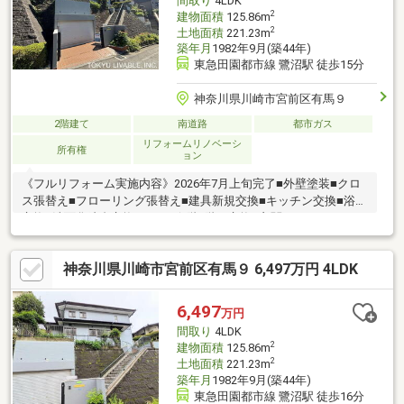
間取り
4LDK
ークへCENTURY21アイ建設
2
建物面積
125.86m
2
土地面積
221.23m
築年月
1982年9月(築44年)
東急田園都市線 鷺沼駅 徒歩15分
神奈川県川崎市宮前区有馬９
2階建て
南道路
都市ガス
リフォームリノベーシ
所有権
ョン
《フルリフォーム実施内容》2026年7月上旬完了■外壁塗装■クロ
ス張替え■フローリング張替え■建具新規交換■キッチン交換■浴室
交換■洗面化粧台交換■トイレ(1階2階）交換■玄関ドア（カバー工
法にて交換）■給湯器交換■コンセント・スイッチ交換■インター
ホン交換《ポイント》・LDK合計約23.4畳・間取り：４LDKタイ
神奈川県川崎市宮前区有馬９ 6,497万円 4LDK
プ・地下車庫スペース有 ワンボックスタイプも駐車可能・「東
京急行電鉄」旧分譲地内のため、美しい街並みが形成されており
ます。・第一種低層住居専用地域の閑静な住宅街です。物件の詳
6,497
万円
細につきましては、担当の【有田】までお気軽にお申し付けくだ
間取り
4LDK
さい。
2
建物面積
125.86m
2
土地面積
221.23m
築年月
1982年9月(築44年)
東急田園都市線 鷺沼駅 徒歩16分