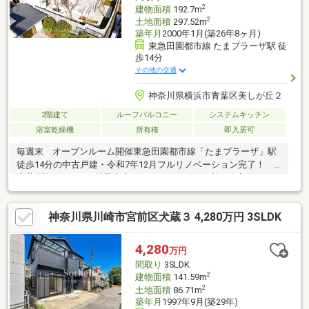
2
建物面積
192.7m
2
土地面積
297.52m
築年月
2000年1月(築26年8ヶ月)
東急田園都市線 たまプラーザ駅 徒
歩14分
その他の交通
神奈川県横浜市青葉区美しが丘２
2階建て
ルーフバルコニー
システムキッチン
浴室乾燥機
所有権
即入居可
毎週末 オープンルーム開催東急田園都市線「たまプラーザ」駅
徒歩14分の中古戸建・令和7年12月フルリノベーション完了！
内装(株)クラフト・外装東京セキスイファミエス施工 新築のよ
うなデザイン性と機能性両立させてハイグレード仕様・LDK32.5
帖の大空間・土地約89坪×延床192.7㎡のゆとりある住まい〇設
神奈川県川崎市宮前区犬蔵３ 4,280万円 3SLDK
備・仕様・WIC・パントリー・ルーフバルコニー完備・カースペ
ース2台確保〇周辺環境・美しが丘小学校 徒歩4分・美しが丘中
学校学 徒歩8分キッズルーム完備。当日ローン審査・資金計画の
4,280
万円
ご相談も承ります。お気軽にお問い合わせください。
間取り
3SLDK
2
建物面積
141.59m
2
土地面積
86.71m
築年月
1997年9月(築29年)