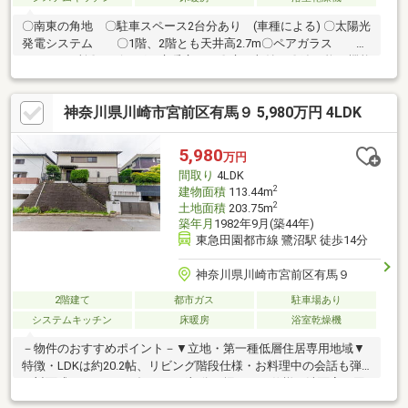
〇南東の角地 〇駐車スペース2台分あり (車種による) 〇太陽光
発電システム 〇1階、2階とも天井高2.7m〇ペアガラス 〇
トイレ2カ所〇リビングに床暖房 〇床下収納 〇追い炊き機能
付きユニットバス
神奈川県川崎市宮前区有馬９ 5,980万円 4LDK
5,980
万円
間取り
4LDK
2
建物面積
113.44m
2
土地面積
203.75m
築年月
1982年9月(築44年)
東急田園都市線 鷺沼駅 徒歩14分
神奈川県川崎市宮前区有馬９
2階建て
都市ガス
駐車場あり
システムキッチン
床暖房
浴室乾燥機
－物件のおすすめポイント－▼立地・第一種低層住居専用地域▼
特徴・LDKは約20.2帖、リビング階段仕様・お料理中の会話も弾
む対面式キッチン・ダイニング部分は堀ごたつ仕様・洗面室は回
遊性があり家事動線良好・LDに面したお庭はウッドデッキ付・地