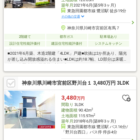
築年月
2021年6月(築5年3ヶ月)
東急田園都市線 鷺沼駅 徒歩19分
その他の交通
神奈川県川崎市宮前区有馬７
2階建て
都市ガス
駐車場あり
設計住宅性能評価付
建設住宅性能評価付
システムキッチン
■2021年6月築、木造2階建「4LDK」戸建■吹抜は2か所あり、陽光
が差し込み開放感溢れる住まい■LDKは約18.7帖、LD部分は床暖房
付き■食器洗乾燥機搭載の対面式システムキッチン 便利なキッ
チン勝手口有り■浴室は追焚機能付きオートバス、浴室乾燥機付
き■トイレは各階に有り■ウォークインクローゼットを含む全洋室
神奈川県川崎市宮前区野川台１ 3,480万円 3LDK
収納付き■洋室約7.2帖はバルコニーに面します■EV車充電設備有
り■落ち着いた暮らしが叶う第一種低層住居専用地域内■周辺環
境・セブンイレブン川崎有馬7丁目店 約300m・川崎市立西有馬
3,480
万円
小学校 約360m・川崎市立有馬中学校 約410m
間取り
3LDK
2
建物面積
90.42m
2
土地面積
115.97m
築年月
2018年6月(築8年3ヶ月)
東急田園都市線 鷺沼駅 バス16分/
「野川台西口」バス停 停歩4分