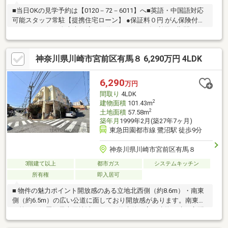
■当日OKの見学予約は【0120－72－6011】へ■英語・中国語対応
可能スタッフ常駐【提携住宅ローン】 ●保証料０円 がん保険付の
auじぶん銀行＆全疾病保障の住信SBIネット銀行 利用可期間40
年 変動金利0.575%（審査条件有り）も利用可能たくさんのお客
様からのお言葉に感謝してこれからも楽しく素敵なお家探しをお
神奈川県川崎市宮前区有馬８ 6,290万円 4LDK
約束します。お家探しを始めてみようと思われたらまずは、お気
軽に東宝ハウス町田に相談してみませんか？何も決まっていなく
て大丈夫！まずはお客様の夢をお聞かせください！お問合せをお
6,290
万円
待ちしております☆☆
間取り
4LDK
2
建物面積
101.43m
2
土地面積
57.58m
築年月
1999年2月(築27年7ヶ月)
東急田園都市線 鷺沼駅 徒歩9分
神奈川県川崎市宮前区有馬８
3階建て以上
都市ガス
システムキッチン
所有権
即入居可
■ 物件の魅力ポイント開放感のある立地北西側（約8.6m）・南東
側（約6.5m）の広い公道に面しており開放感があります。南東側
は第一種低層住居専用地域のため、将来的に高い建物が建つ心配
が少ないのも嬉しいポイントです。スッキリ片付く豊富な収納力