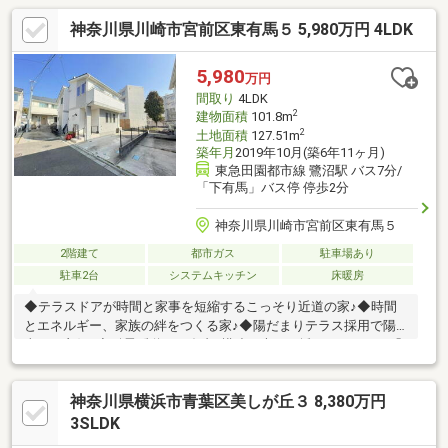
神奈川県川崎市宮前区東有馬５ 5,980万円 4LDK
5,980
万円
間取り
4LDK
2
建物面積
101.8m
2
土地面積
127.51m
築年月
2019年10月(築6年11ヶ月)
東急田園都市線 鷺沼駅 バス7分/
「下有馬」バス停 停歩2分
神奈川県川崎市宮前区東有馬５
2階建て
都市ガス
駐車場あり
駐車2台
システムキッチン
床暖房
◆テラスドアが時間と家事を短縮するこっそり近道の家♪◆時間
とエネルギー、家族の絆をつくる家♪◆陽だまりテラス採用で陽
当たり良好♪◆耐震×制振のダブル構造で大きな揺れだけでなく繰
り返し起こる地震にも安心♪【株式会社リビングライフ】創業35
年の信頼で未公開情報多数のリビングライフがご紹介します。宅
神奈川県横浜市青葉区美しが丘３ 8,380万円
建士×FP×住宅ローンアドバイザーの資格を併せ持つ『ライフ・エ
キスパート・プランナー』がお客様の老後も見据えたライフプラ
3SLDK
ンを無料作成。お気軽にご相談下さい！☆物件のお問合せは