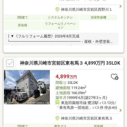
神奈川県川崎市宮前区西野川１
2階建て
システムキッチン
浴室乾燥機
リフォームリノベーシ
所有権
ョン
┃▼《フルリフォーム履歴》2026年8月完成
┗━━━━━━━━━━━━━━━━━━━・屋根・外壁塗装
（防水・板金・雨樋などを含む）・全室フローリング張替え・全
室クロス張替え・玄関ドア交換・建具交換・システムキッチン新
品（LIXIL・シエラS）・浴室交換（LIXIL・リデアＭタイプ）・ト
神奈川県川崎市宮前区東有馬３ 4,899万円 3SLDK
イレ交換（INAX・ベーシアシャワートイレ）・洗面化粧台交換・
玄関収納交換（Panasonic・コンポリア）・カーテンレール新規
交換┃▼《おすすめポイント》
4,899
万円
┗━━━━━━━━━━━━━━━━━━━□南東・北東の２方
間取り
3SLDK
向道路に接道のため、開放感のある一戸建てとなっております。
2
建物面積
119.24m
2
土地面積
166.09m
築年月
1999年6月(築27年3ヶ月)
東急田園都市線 鷺沼駅 バス13分/
「東有馬第一団地前」バス停 停歩4分
神奈川県川崎市宮前区東有馬３
2階建て
都市ガス
所有権