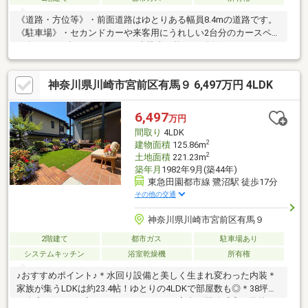
《道路・方位等》・前面道路はゆとりある幅員8.4mの道路です。
《駐車場》・セカンドカーや来客用にうれしい2台分のカースペー
ス有り。 2台ともハイルーフ車駐車可能です《改修・リフォー
ム》・令和8年7月下旬 全室ハウスクリーニング完了予定・令和8
年8月下旬 室内一部クロス張り替え完了予定・令和8年9月下旬 外
神奈川県川崎市宮前区有馬９ 6,497万円 4LDK
壁塗装完了予定・2020年 1階を中心にリフォーム履歴有 クロス
張替え、フローリング張替え、システムキッチン交換、ユニット
バス交換、洗面化粧台交換、外構工事《その他》・エアコン4基設
6,497
万円
置済（LD・各洋室）
間取り
4LDK
2
建物面積
125.86m
2
土地面積
221.23m
築年月
1982年9月(築44年)
東急田園都市線 鷺沼駅 徒歩17分
その他の交通
神奈川県川崎市宮前区有馬９
2階建て
都市ガス
駐車場あり
システムキッチン
浴室乾燥機
所有権
♪おすすめポイント♪＊水回り設備と美しく生まれ変わった内装＊
家族が集うLDKは約23.4帖！ゆとりの4LDKで部屋数も◎＊38坪超
の邸宅に佇む、プライベートガーデン＆高台の開放感◎＊学校や