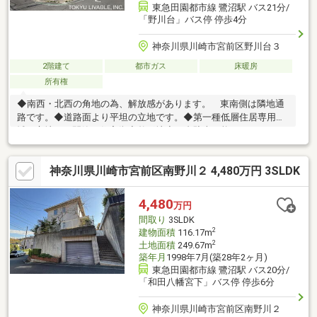
東急田園都市線 鷺沼駅 バス21分/
「野川台」バス停 停歩4分
神奈川県川崎市宮前区野川台３
2階建て
都市ガス
床暖房
所有権
◆南西・北西の角地の為、解放感があります。 東南側は隣地通
路です。◆道路面より平坦の立地です。◆第一種低層住居専用地
域に立地する閑静な住宅街◆整形地◆２台駐車可能なカースペー
ス（車種による制限があります） ◆１階南西側にウッドデッキ
がございます。◆全居室ペアサッシ ◆リビング・ダイニング床
神奈川県川崎市宮前区南野川２ 4,480万円 3SLDK
暖房
4,480
万円
間取り
3SLDK
2
建物面積
116.17m
2
土地面積
249.67m
築年月
1998年7月(築28年2ヶ月)
東急田園都市線 鷺沼駅 バス20分/
「和田八幡宮下」バス停 停歩6分
神奈川県川崎市宮前区南野川２