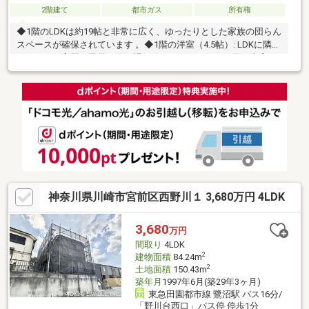
2階建て
都市ガス
所有権
◆1階のLDKは約19帖と非常に広く、ゆったりとした家族の団らん
スペースが確保されています 。◆1階の洋室（4.5帖）: LDKに隣接
しており、客間や子供の遊び場、あるいはテレワーク用の書斎と
して多目的に活用できます 。◆料理をしながらリビング全体を見
渡せるカウンターキッチンが採用されており、家族とのコミュニ
ケーションが取りやすい設計です 。◆2階の主寝室は7.3帖の広さ
があり、バルコニーに直接出られるため、布団干しなどの家事も
スムーズです 。◆高台に位置しているため周囲の視線を気にせ
ず、眺望・日当たりが良好です。
神奈川県川崎市宮前区西野川１ 3,680万円 4LDK
3,680
万円
間取り
4LDK
2
建物面積
84.24m
2
土地面積
150.43m
築年月
1997年6月(築29年3ヶ月)
東急田園都市線 鷺沼駅 バス16分/
「野川台西口」バス停 停歩1分