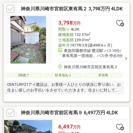
下駐車場有(車種による)▼2008年12月室内リフォーム履歴【交
神奈川県川崎市宮前区東有馬２ 3,798万円 4LDK
換】キッチン、UB、トイレ 等【その他】全室クロス・フローリン
グ張替、床暖房設置(LDK) 他▼周辺環境・食品館あおば鷺沼店 徒
歩8分(約600m)■ ご希望の住まい探しをお手伝いします
3,798
万円
━━━━━・・・物件の詳細・ご相談はお気軽にお問い合わせく
間取り
4LDK
ださい。
2
建物面積
132.37m
2
土地面積
239.01m
築年月
1977年3月(築49年6ヶ月)
東急田園都市線 鷺沼駅 バス10分/
「東有馬第一団地前」バス停 停歩5分
神奈川県川崎市宮前区東有馬２
2階建て
駐車場あり
所有権
CENTURY21アイ建設は、お客様一人ひとりの状況に寄り添い、お
住まい探しのお手伝いをさせていただきます。住まいに対して求
める条件は千差万別。知りたい情報や不安な気持ちも人それぞ
れ。だからこそマニュアルではなく、お客様にあわせたオーダー
メイドのサポートを。物件探しからその先の新生活も、良き伴走
神奈川県川崎市宮前区有馬９ 6,497万円 4LDK
者として並走させていただきます。多少難しそうなご条件でも、
まずはご相談ください。グループ創業38年の経験とノウハウ・情
報量で、きっとお客様のご期待にお応えします。いちばん話しや
6,497
万円
すいいちばん分かりやすいいちばんワクワクする不動産ネットワ