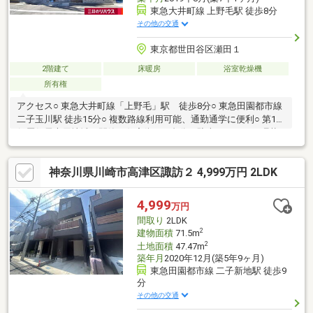
東急大井町線 上野毛駅 徒歩8分
その他の交通
東京都世田谷区瀬田１
2階建て
床暖房
浴室乾燥機
所有権
アクセス○ 東急大井町線「上野毛」駅 徒歩8分○ 東急田園都市線
二子玉川駅 徒歩15分○ 複数路線利用可能、通勤通学に便利○ 第1種
低層住居専用地域の閑静な住宅街○ １台分の駐車スペース 環状
８号線・国道２４６号線も近く、お車のアクセスも良好○ 大和地
所レジデンス分譲、東急ホームズ施工の令和元年築の戸建○ 室内
神奈川県川崎市高津区諏訪２ 4,999万円 2LDK
状況良好○ 床暖房・食洗機・浴室換気乾燥機○ 対面式キッチン○
広々とした約18.4帖のLDK○ 南東向きバルコニー、陽当たり良好○
二重サッシ○ 小屋裏収納、WIC付 収納豊富○瀬田小中学校 近隣
4,999
万円
にはインターナショナルスクール 通学に便利な立地
間取り
2LDK
2
建物面積
71.5m
2
土地面積
47.47m
築年月
2020年12月(築5年9ヶ月)
東急田園都市線 二子新地駅 徒歩9
分
その他の交通