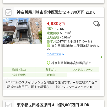
約7分◆羽田空港直通バス利用可能「都市利便」と「自然のゆと
り」を両得したい方にフィットする立地♪＼その２：DIY・リノベ
神奈川県川崎市高津区諏訪２ 4,880万円 2LDK
前提だから面白い／建物はリフォーム前提。だからこそ、◆自分
好みに住まいを育てたい◆素材感のある中古戸建を探している◆
住まいづくりそのものを楽しみたいそんな方に魅力的な4000万円
4,880
万円
台で始める二子玉川ライフ（※風致地区の建蔽率・壁面後退基準
間取り
2LDK
に不適合あり）
2
建物面積
68.76m
2
土地面積
45.92m
築年月
2017年11月(築8年10ヶ月)
東急田園都市線 二子新地駅 徒歩12
分
その他の交通
神奈川県川崎市高津区諏訪２
3階建て以上
都市ガス
システムキッチン
浴室乾燥機
所有権
2017年築のスタイリッシュな3階建て住宅です。■ 好立地アクセス
3駅3路線利用可。駅まで坂道なし、都心へスムーズアクセス■ 天
井高2.6mの開放感南西道路に面し、3階LDKの天窓からたっぷりの
自然光が降り注ぎます。■ ON/OFFを分けるフレキシブルな間取り
生活動線を分けた3階建、独立した個室2室あり■ 充実の設備仕様
東京都世田谷区瀬田４ 1億9,800万円 3LDK
高い断熱性、床暖房・食洗機・カースペース・広い玄関土間■ 豊