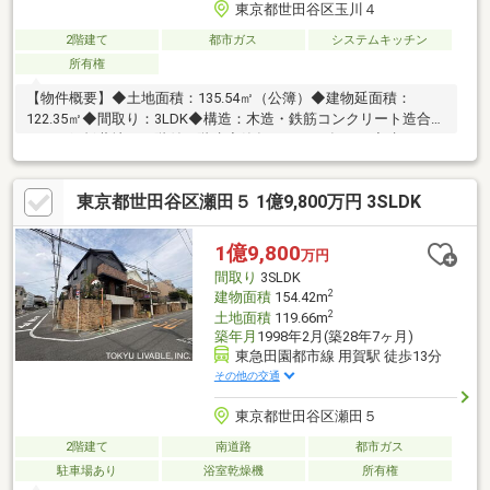
東京都世田谷区玉川４
2階建て
都市ガス
システムキッチン
所有権
【物件概要】◆土地面積：135.54㎡（公簿）◆建物延面積：
122.35㎡◆間取り：3LDK◆構造：木造・鉄筋コンクリート造合金
メッキ鋼板葺地下１階付２階建◆築年月：2003年６月◆建ぺい
率：50％◆容積率：100％◆権利：所有権◆現況：居住中◆引
渡：相談【アクセス】◆東急田園都市線・大井町線「二子玉川」
東京都世田谷区瀬田５ 1億9,800万円 3SLDK
駅西口まで徒歩13分◆東急田園都市線「用賀」駅南口まで徒歩19
分
1億9,800
万円
間取り
3SLDK
2
建物面積
154.42m
2
土地面積
119.66m
築年月
1998年2月(築28年7ヶ月)
東急田園都市線 用賀駅 徒歩13分
その他の交通
東京都世田谷区瀬田５
2階建て
南道路
都市ガス
駐車場あり
浴室乾燥機
所有権