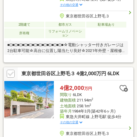
その他の交通
東京都世田谷区上野毛３
2階建て
都市ガス
駐車場あり
リフォームリノベーシ
所有権
ョン
■□■□■□■□■□■□■□■□■□■□■□■☆電動シャッター付きガレージは
2台駐車可能☆高台に位置し陽当たり良好☆2021年外壁・屋根修
繕実施済☆建物詳細☆木造スレート葺2階建※建物面積に未登記部
分約11.59㎡がございます。（2階北西側洋室2部屋、収納部分、
WIC部分）☆交通情報☆東急大井町線「上野毛」駅徒歩4分東急大
東京都世田谷区上野毛３ 4億2,000万円 6LDK
井町線、田園都市線「二子玉川」駅徒歩13分☆接道状況☆南西
側 公道 幅員約6.1m 接道約14m☆ご予約・物件詳細のお問合
先☆青山リアルエステート株式会社 電話番号／03-6427-
4億2,000
万円
6801■□■□■□■□■□■□■□■□■□■□■□■
間取り
6LDK
2
建物面積
211.94m
2
土地面積
258.1m
築年月
1984年3月(築42年6ヶ月)
東急大井町線 上野毛駅 徒歩4分
その他の交通
東京都世田谷区上野毛３