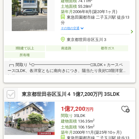
建物面積
74.11m
2
土地面積
55.28m
築年月
2006年8月(築20年1ヶ月)
東急田園都市線 二子玉川駅 徒歩13
分
その他の交通
東京都世田谷区玉川３
3階建て以上
南道路
都市ガス
所有権
┏┓間取り┗□━━━━━━━━━━━━━━□3LDK＋カースペ
ース□LDK、各洋室ともに南向きにつき、陽当たり良好□3階洋室2
部屋にはロフト収納有り□トイレは1階と3階に有り┏┓周辺環
境・立地条件┗□━━━━━━━━━━━━━━□現地は多摩堤通
りから少し入ったところに位置しております。現地周辺は閑静で
東京都世田谷区玉川４ 1億7,200万円 3SLDK
す。□前面道路は一方通行になります。小さなお子様がいても安
心の住環境です。□たまがわ花火大会が望めます（天候等によ
る）┏┓道路・方位等┗□━━━━━━━━━━━━━━□対象不
1億7,200
万円
動産は南側幅員3.7ｍ道路に面しています。□南側対岸には建物が
間取り
3SLDK
なく、日照・開放感良好です。
2
建物面積
136.35m
2
土地面積
106.15m
築年月
2000年11月(築25年10ヶ月)
東急田園都市線 二子玉川駅 徒歩13