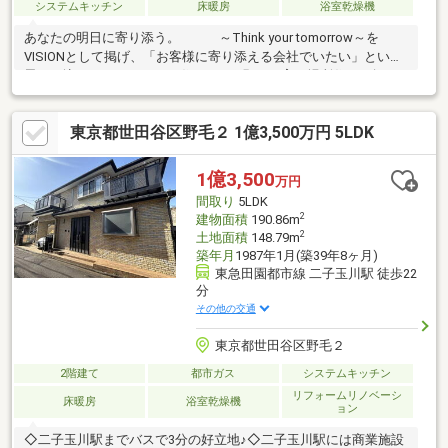
システムキッチン
床暖房
浴室乾燥機
あなたの明日に寄り添う。 ～Think your tomorrow～を
VISIONとして掲げ、「お客様に寄り添える会社でいたい」という
思いが込められています。住まいは“明日”を育む場所住まい探し
は“あなたの願う明日”のはじまりこれからの人生の鍵をにぎる、
大切な、そして難しい決断です「本当にこの家でいいのかな」大
東京都世田谷区野毛２ 1億3,500万円 5LDK
きな決断だからこそ期待も大きいけれど漠然とした将来に不安を
感じてしまうものそんなあなたの不安に寄り添いたい“誰よりも近
い存在で、お客様の確かな明日を描くこと”それが、私たちの“志
1億3,500
万円
事”ですわたしたちシティネットが“あなたの願う明日”を約束しま
間取り
5LDK
す
2
建物面積
190.86m
2
土地面積
148.79m
築年月
1987年1月(築39年8ヶ月)
東急田園都市線 二子玉川駅 徒歩22
分
その他の交通
東京都世田谷区野毛２
2階建て
都市ガス
システムキッチン
リフォームリノベーシ
床暖房
浴室乾燥機
ョン
◇二子玉川駅までバスで3分の好立地♪◇二子玉川駅には商業施設