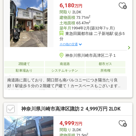
すく解説したガイドブックをご希望者様に【無料プレゼント】～
6,180
万円
弊社ホームページ～https://wallmate.co.jp/～
間取り
2LDK
2
建物面積
73.71m
2
土地面積
65.47m
築年月
1994年2月(築32年7ヶ月)
東急田園都市線 二子新地駅 徒歩5
分
その他の交通
神奈川県川崎市高津区二子１
2階建て
南道路
都市ガス
駐車場あり
システムキッチン
所有権
南道路に面しており、開口部も南バルコニーにつき陽当たり良
好！駅徒歩５分の２階建て戸建て！カースペースもございます！
家族構成によって間取りも変更可能な天井の高い洋室もございま
す。ぜひご内見してみてください♪
神奈川県川崎市高津区諏訪２ 4,999万円 2LDK
4,999
万円
間取り
2LDK
2
建物面積
71.5m