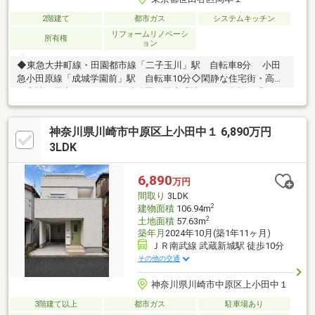
2階建て
都市ガス
システムキッチン
リフォームリノベーシ
所有権
ョン
◆東急大井町線・田園都市線「二子玉川」駅 自転車8分 小田
急小田原線「成城学園前」駅 自転車10分◇閑静な住宅街・高級
住宅地の岡本アドレス！ 砧公園・岡本緑地など、自然を感じら
れる周辺環境◆2019年一部リフォーム済！ クロス張替 / フロー
リング上張 / トイレ・洗面台・キッチン新規交換 / 給湯器交換 な
神奈川県川崎市中原区上小田中１ 6,890万円
ど◇LDKはロフト付！収納はもちろん、お子様の遊び場にも最適
◆プライバシー性に優れたお住まい◎ 玄関が隣接住戸に面さず
3LDK
人の出入りが目立ちません◇ハイルーフ車も可能な駐車スペース
有！ 自転車やバイクも複数台駐車可能ですぜひお気軽にお問合
6,890
万円
せ下さいませ。
間取り
3LDK
2
建物面積
106.94m
2
土地面積
57.63m
築年月
2024年10月(築1年11ヶ月)
ＪＲ南武線 武蔵新城駅 徒歩10分
その他の交通
神奈川県川崎市中原区上小田中１
3階建て以上
都市ガス
駐車場あり