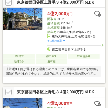
東京都世田谷区上野毛３ 4億2,000万円 6LDK
ィ」の一員として確かな信頼でお住まい探しをサポート。
【List365・充実のアフターサービス】お引渡し後も、24時間365
日の駆けつけや優待販売、延長保証など私たちのサービスは一生
4億2,000
万円
涯続きます。
間取り
6LDK
2
建物面積
211.94m
2
土地面積
258.1m
築年月
1984年3月(築42年6ヶ月)
東急大井町線 上野毛駅 徒歩4分
その他の交通
東京都世田谷区上野毛３
2階建て
都市ガス
駐車場あり
駐車2台
所有権
上野毛3丁目が選ばれる理由このエリアは、世田谷区内でも警報犯
認知件数が極めて少なく、統計的に見ても治安水準の高い住宅地
です。落ち着いた街並みと住環境が、実需層からの継続的な支持
を生み、結果として資産価値の安定につながっています。派手な
再開発に左右されなず「最後まで選ばれ続ける街」それが上野毛3
東京都世田谷区上野毛３ 4億2,000万円 6LDK
丁目です。土地間口14ｍ たたずまいと品格を兼ね備える～上野
毛セレブエリアの邸宅～・車庫２台可・プライベートガーデン・
高台・南西の陽当たり・施工会社：三井ハウス（三井木材工
4億2,000
万円
業）・「二子玉川」駅徒歩１２分・五島美術館まで徒歩１分・上