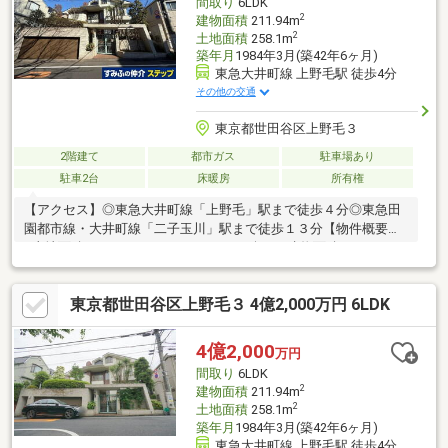
間取り
6LDK
野毛自然公園まで徒歩５分
2
建物面積
211.94m
2
土地面積
258.1m
築年月
1984年3月(築42年6ヶ月)
東急大井町線 上野毛駅 徒歩4分
その他の交通
東京都世田谷区上野毛３
2階建て
都市ガス
駐車場あり
駐車2台
床暖房
所有権
【アクセス】◎東急大井町線「上野毛」駅まで徒歩４分◎東急田
園都市線・大井町線「二子玉川」駅まで徒歩１３分【物件概要】
●土地面積：２５８．１㎡（７８．０７坪）●建物面積：２１１・
９４㎡（６４．１１坪）●間取：６ＬＤＫ●築年数：１９８４年３
月築●構造：木造スレート葺地上２階建 ●用途地域：第一種低層
東京都世田谷区上野毛３ 4億2,000万円 6LDK
住居専用地域●タイル張りの浴室●シャッター付きガレージあり
（車種による）●ホール部分は吹き抜けで開放感ある造り
4億2,000
万円
間取り
6LDK
2
建物面積
211.94m
2
土地面積
258.1m
築年月
1984年3月(築42年6ヶ月)
東急大井町線 上野毛駅 徒歩4分