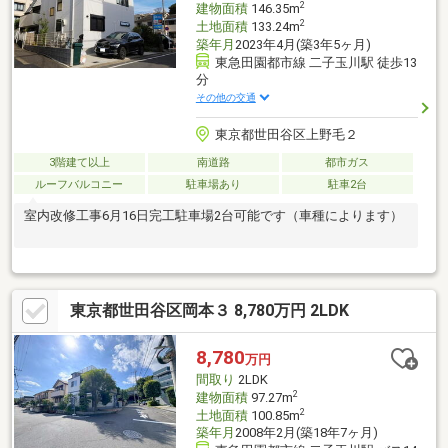
2
建物面積
146.35m
2
土地面積
133.24m
築年月
2023年4月(築3年5ヶ月)
東急田園都市線 二子玉川駅 徒歩13
分
その他の交通
東京都世田谷区上野毛２
3階建て以上
南道路
都市ガス
ルーフバルコニー
駐車場あり
駐車2台
室内改修工事6月16日完工駐車場2台可能です（車種によります）
東京都世田谷区岡本３ 8,780万円 2LDK
8,780
万円
間取り
2LDK
2
建物面積
97.27m
2
土地面積
100.85m
築年月
2008年2月(築18年7ヶ月)