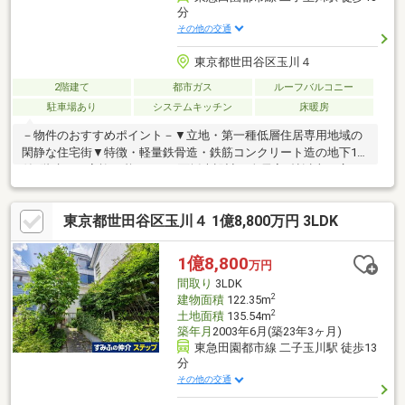
分
その他の交通
東京都世田谷区玉川４
2階建て
都市ガス
ルーフバルコニー
駐車場あり
システムキッチン
床暖房
－物件のおすすめポイント－▼立地・第一種低層住居専用地域の
閑静な住宅街▼特徴・軽量鉄骨造・鉄筋コンクリート造の地下1階
付2階建・ご家族が憩うLDは3面採光設計・全居室6帖以上の広
さ・キッチン・洗面室は2WAY仕様、家事動線良好・全居室フロー
リング・WIC・パントリー等の収納有▼設備・床暖房(各居室・リ
東京都世田谷区玉川４ 1億8,800万円 3LDK
ビング)・ホームエレベーター▼周辺環境・マルエツ二子玉川店
徒歩3分(約220m)※第二種風致地区により建蔽率は40％以下の制限
を受けます。■ ご希望の住まい探しをお手伝いします
1億8,800
万円
━━━━━・・・物件の詳細・ご相談はお気軽にお問い合わせく
間取り
3LDK
ださい。
2
建物面積
122.35m
2
土地面積
135.54m
築年月
2003年6月(築23年3ヶ月)
東急田園都市線 二子玉川駅 徒歩13
分
その他の交通