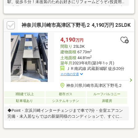
駅、徒歩５分！未改装のためお好きにリフォームどうぞ♪投資用ｏ
ｒ実需どちらでもご検討できます。弊社は一人一人のお客様の幸
せを第一に、少しでもお力になれるよう住宅に関するご質問、住
宅以外の資金面、諸費用に関するお悩みなど、ご一緒に考えてい
神奈川県川崎市高津区下野毛２ 4,190万円 2SLDK
きたいと思っております。年中無休で営業しておりますのでいつ
でもお気軽にご相談下さいませ。
4,190
万円
間取り
2SLDK
2
建物面積
67.73m
2
土地面積
44.81m
築年月
2023年8月(築3年1ヶ月)
ＪＲ南武線 武蔵新城駅 徒歩20分
その他の交通
神奈川県川崎市高津区下野毛２
3階建て以上
都市ガス
ルーフバルコニー
駐車場あり
システムキッチン
床暖房
◆Point・京浜川崎インターチェンジまで車で7分・全室エアコン
完備・未入居ならではの新築同様のコンディションで、すぐに新
生活スタート・リビングには床暖房を備え、快適な居住性を実
現・冷蔵庫や食器棚を置いても余裕のある広々としたキッチン・
ルーフバルコニー付きで開放感のある特別な暮らし・架電送電線