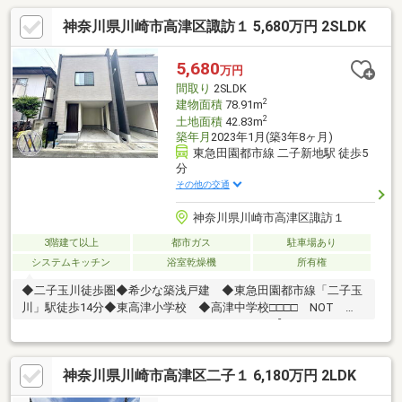
神奈川県川崎市高津区諏訪１ 5,680万円 2SLDK
5,680
万円
間取り
2SLDK
2
建物面積
78.91m
2
土地面積
42.83m
築年月
2023年1月(築3年8ヶ月)
東急田園都市線 二子新地駅 徒歩5
分
その他の交通
神奈川県川崎市高津区諏訪１
3階建て以上
都市ガス
駐車場あり
システムキッチン
浴室乾燥機
所有権
◆二子玉川徒歩圏◆希少な築浅戸建 ◆東急田園都市線「二子玉
川」駅徒歩14分◆東高津小学校 ◆高津中学校□□□□ NOT
OLD，BE CLASSIC. □□□□■ウォールメイトは【かかりつけの不
動産屋】として 徹底的にまで顧客主義を貫く事をお約束いたしま
す■都心エリアに特化した情報網を駆使し、最良の不動産をご提
神奈川県川崎市高津区二子１ 6,180万円 2LDK
案■住宅ローンシュミレーション無料相談会 毎日随時開催中■ウ
ォールメイトオリジナルの住宅購入・住替え等について 分かりや