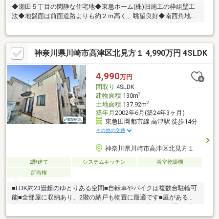
◆瀬田５丁目の閑静な住宅地◆東急ホーム(株)旧施工の枠組壁工
法◆地盤面は前面道路よりも約２ｍ高く、眺望良好◆南西角地
（南側幅員約６ｍ×西側約６ｍ）につき、日当たり良好◆北側は
隣接地の通路部分（幅員約２．５ｍ）◆電動シャッター付地下ガ
レージ（２台分スペース有※サイズ制限有）◆内外装リフォーム
神奈川県川崎市高津区北見方１ 4,990万円 4SLDK
済（２０２６年７月完了）≪リフォーム内容≫天井・壁クロス貼
替、床フローリング貼替、システムキッチン交換（食洗機付）、
ユニットバス交換（１６１６タイプ）、トイレ設備交換（２
4,990
万円
機）、洗面化粧台交換（２機）、外壁塗装（一部） 他
間取り
4SLDK
2
建物面積
130m
2
土地面積
137.92m
築年月
2002年6月(築24年3ヶ月)
東急田園都市線 高津駅 徒歩14分
その他の交通
神奈川県川崎市高津区北見方１
2階建て
システムキッチン
浴室乾燥機
所有権
■LDK約23畳超のゆとりある空間■自転車やバイクは複数台駐輪可
能■全部屋に収納あり、2階の納戸も物置に最適です■庭がある
為、ガーデニングなどをしていただくことも可能です■3駅3路線
が利用可能、行先に併せて使い分けができる便利な立地(1)東急田