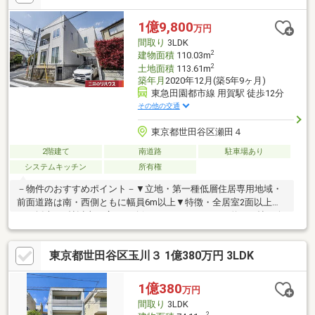
かな周辺環境スーパー徒歩5分、多摩川河川敷や競技場も身近■ 人
気のエリア田園都市線「二子新地駅」徒歩約12分二子玉川・溝の
1億9,800
万円
口・武蔵小杉も自転車圏内です。
間取り
3LDK
2
建物面積
110.03m
2
土地面積
113.61m
築年月
2020年12月(築5年9ヶ月)
東急田園都市線 用賀駅 徒歩12分
その他の交通
東京都世田谷区瀬田４
2階建て
南道路
駐車場あり
システムキッチン
所有権
－物件のおすすめポイント－▼立地・第一種低層住居専用地域・
前面道路は南・西側ともに幅員6m以上▼特徴・全居室2面以上か
らの採光と7帖以上の広さを確保・LDKはゆとりある約21.1帖・会
話が弾む対面式キッチン・主寝室は約10.5帖の広さ・南向きバル
コニーを設置・ベビーカーやアウトドア用品の収納にも役立つSC
東京都世田谷区玉川３ 1億380万円 3LDK
有・浴室はゆったりとした1620サイズ・全館空調を採用・駐車1
台可能(車種による)▼周辺環境・ローソン世田谷瀬田五丁目店 徒
歩4分(約310m)■ ご希望の住まい探しをお手伝いします
1億380
万円
━━━━━・・・物件の詳細・ご相談はお気軽にお問い合わせく
間取り
3LDK
ださい。
2