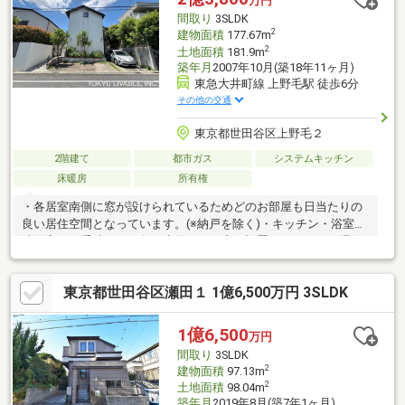
万円
間取り
3SLDK
2
建物面積
177.67m
2
土地面積
181.9m
築年月
2007年10月(築18年11ヶ月)
東急大井町線 上野毛駅 徒歩6分
その他の交通
東京都世田谷区上野毛２
2階建て
都市ガス
システムキッチン
床暖房
所有権
・各居室南側に窓が設けられているためどのお部屋も日当たりの
良い居住空間となっています。(※納戸を除く)・キッチン・浴室・
洗面室・お手洗いなど各種水回りには窓が設置されており、湿気
や臭いがこもりにくく、衛生的です。・2階の約10.4帖洋室には、
ウォークインクローゼットが設置されています。・キッチンには
東京都世田谷区瀬田１ 1億6,500万円 3SLDK
引き戸で仕切られたパントリー収納がございます。・浴室暖房換
気乾燥機がございます。・1階と2階にトイレがあります。・リビ
ングダイニングからは南側の庭の植栽をが臨めます。また、庭部
1億6,500
万円
分は道路に面していないため、道路からの目線は気になりませ
間取り
3SLDK
ん。
2
建物面積
97.13m
2
土地面積
98.04m
築年月
2019年8月(築7年1ヶ月)