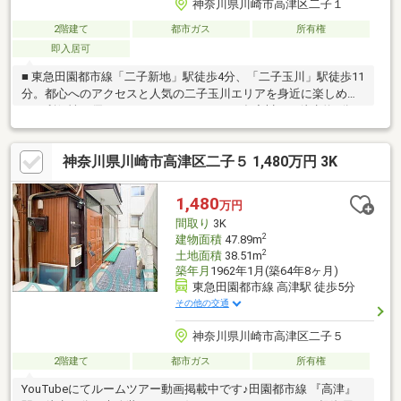
神奈川県川崎市高津区二子１
2階建て
都市ガス
所有権
即入居可
■ 東急田園都市線「二子新地」駅徒歩4分、「二子玉川」駅徒歩11
分。都心へのアクセスと人気の二子玉川エリアを身近に楽しめ
る、利便性に優れたロケーションです。■ 多摩川まで徒歩約3分。
四季折々の自然を感じながら、散歩やジョギング、サイクリング
など、ゆとりあるリバーサイドライフを満喫できます。■ スーパ
神奈川県川崎市高津区二子５ 1,480万円 3K
ー・コンビニ・商店街が徒歩圏内に揃い、毎日のお買い物も快
適。人気の「二子玉川ライズ」へも徒歩約14分で、ショッピング
やグルメを気軽に楽しめます。■ 多摩川や二子玉川エリアの魅力
1,480
万円
を身近に感じながら、自分らしい暮らしを実現できる、利便性と
間取り
3K
住環境を兼ね備えた住まいです。
2
建物面積
47.89m
2
土地面積
38.51m
築年月
1962年1月(築64年8ヶ月)
東急田園都市線 高津駅 徒歩5分
その他の交通
神奈川県川崎市高津区二子５
2階建て
都市ガス
所有権
YouTubeにてルームツアー動画掲載中です♪田園都市線 『高津』