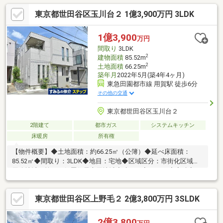
ース有▼設備・床暖房(LD)・トイレ2箇所▼周辺環境・ミニコープ
東京都世田谷区玉川台２ 1億3,900万円 3LDK
瀬田店 徒歩6分(約470m)・セブンイレブン世田谷玉川台店 徒歩3
分(約220m)・世田谷区立玉川台公園 徒歩3分(約190m)■ ご希望の
住まい探しをお手伝いします ━━━━━・・・物件の詳細・ご相
1億3,900
万円
談はお気軽にお問い合わせください。
間取り
3LDK
2
建物面積
85.52m
2
土地面積
66.25m
築年月
2022年5月(築4年4ヶ月)
東急田園都市線 用賀駅 徒歩6分
その他の交通
東京都世田谷区玉川台２
2階建て
都市ガス
システムキッチン
床暖房
所有権
【物件概要】◆土地面積：約66.25㎡（公簿）◆延べ床面積：
85.52㎡◆間取り：3LDK◆地目：宅地◆区域区分：市街化区域◆
用途地域：第２種低層住居専用地域◆建ぺい率：60％◆容積率：
150％◆高度地区：第１種高度地区◆防火指定：準防火地域◆構
造：軽量鉄骨造陸屋根葺２階建◆築年月：2022年５月◆土地権
東京都世田谷区上野毛２ 2億3,800万円 3SLDK
利：所有権◆引渡：相談【アクセス】◆東急田園都市線「用賀」
駅南口まで徒歩６分◆東急田園都市線・大井町線「二子玉川」駅
西口まで徒歩18分
2億3,800