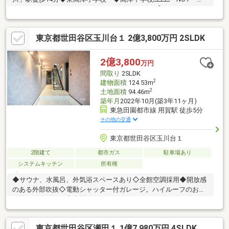
OLD，BE CLASSIC. □□□□■ウォールメイトは【かかりつけの不
動産屋】として 徹底的にまで顧客主義を貫く事をお約束いたしま
す■都心エリアに特化した情報網を駆使し、最良の不動産をご提
東京都世田谷区玉川台１ 2億3,800万円 2SLDK
案■住宅ローンシュミレーション無料相談会 毎日随時開催中■ウ
ォールメイトオリジナルの住宅購入・住替え等について 分かりや
すく解説したガイドブックをご希望者様に【無料プレゼント】～
2億3,800
万円
弊社ホームページ～https://wallmate.co.jp/～
間取り
2SLDK
2
建物面積
124.53m
2
土地面積
94.46m
築年月
2022年10月(築3年11ヶ月)
東急田園都市線 用賀駅 徒歩5分
その他の交通
東京都世田谷区玉川台１
2階建て
都市ガス
駐車場あり
システムキッチン
所有権
◆サウナ、水風呂、外気浴スペースあり◇全館空調採用◆開放感
のある外部吹抜◇電動シャッター付ガレージ。ハイルーフのお車
も停められます。◆大型ウォークインクロゼット、シューズイン
クロークあり◇トイレ2ヶ所あり＊＊弊社独自のお得な「平日会
員制度」あります＊＊詳細についてはスタッフまでお問い合わせ
東京都世田谷区瀬田１ 1億7,980万円 4SLDK
くださいませ。＊＊個人事業主の方や会社経営者の方など住宅ロ