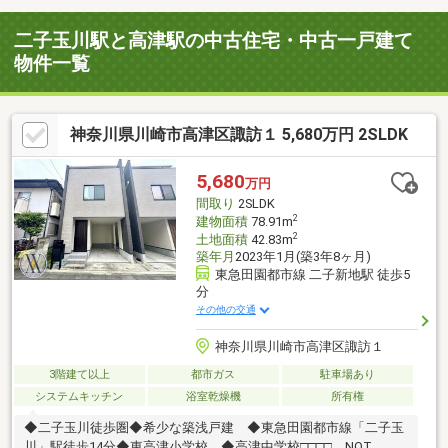
二子玉川駅と高津駅の中古住宅・中古一戸建て
物件一覧
神奈川県川崎市高津区諏訪１ 5,680万円 2SLDK
5,680
万円
間取り
2SLDK
2
建物面積
78.91m
2
土地面積
42.83m
築年月
2023年1月(築3年8ヶ月)
東急田園都市線 二子新地駅 徒歩5
分
その他の交通
神奈川県川崎市高津区諏訪１
3階建て以上
都市ガス
駐車場あり
システムキッチン
浴室乾燥機
所有権
◆二子玉川徒歩圏◆希少な築浅戸建 ◆東急田園都市線「二子玉
川」駅徒歩14分◆東高津小学校 ◆高津中学校□□□□ NOT