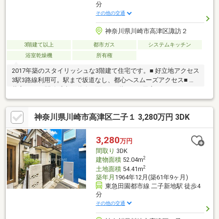
分
その他の交通
神奈川県川崎市高津区諏訪２
3階建て以上
都市ガス
システムキッチン
浴室乾燥機
所有権
2017年築のスタイリッシュな3階建て住宅です。■ 好立地アクセス
3駅3路線利用可。駅まで坂道なし、都心へスムーズアクセス■ 天
井高2.6mの開放感南西道路に面し、3階LDKの天窓からたっぷりの
自然光が降り注ぎます。■ ON/OFFを分けるフレキシブルな間取り
生活動線を分けた3階建、独立した個室2室あり■ 充実の設備仕様
神奈川県川崎市高津区二子１ 3,280万円 3DK
高い断熱性、床暖房・食洗機・カースペース・広い玄関土間■ 豊
かな周辺環境スーパー徒歩5分、多摩川河川敷や競技場も身近■ 人
気のエリア田園都市線「二子新地駅」徒歩約12分二子玉川・溝の
3,280
万円
口・武蔵小杉も自転車圏内です。
間取り
3DK
2
建物面積
52.04m
2
土地面積
54.41m
築年月
1964年12月(築61年9ヶ月)
東急田園都市線 二子新地駅 徒歩4
分
その他の交通