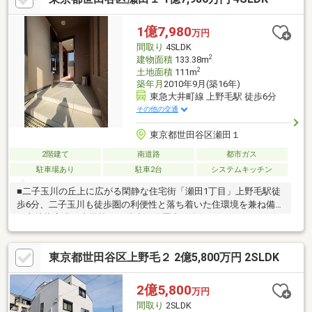
ーンにご不安がある方＊＊弊社には専属のファイナンシャルプラ
ンナーがいるため、住宅ローンにご不安がある方もご安心下さ
1億7,980
万円
い。
間取り
4SLDK
2
建物面積
133.38m
2
土地面積
111m
築年月
2010年9月(築16年)
東急大井町線 上野毛駅 徒歩6分
その他の交通
東京都世田谷区瀬田１
2階建て
南道路
都市ガス
駐車場あり
駐車2台
システムキッチン
■二子玉川の丘上に広がる閑静な住宅街「瀬田1丁目」上野毛駅徒
歩6分、二子玉川も徒歩圏の利便性と落ち着いた住環境を兼ね備え
た立地指定小・中学校まで徒歩10分圏内。人気のインターナショ
ナルスクールへの通学にも便利■ベルクハウス施工の注文住宅建
物面積133㎡（約40坪）・4SLDK＋ロフトのゆとりある間取り地
東京都世田谷区上野毛２ 2億5,800万円 2SLDK
下室やロフトも備え、収納や趣味スペースなど多用途に活用でき
ます■ 約25帖のLDKは天井高約3.5mの開放的な空間■ 広々とした
地下室あり■ 南側道路に面し、東・西(5m通路)ともに開けた明る
2億5,800
万円
い住環境■ 駐車2台可能（ハイルーフ車可）※車種制限あり■ 太陽
間取り
2SLDK
光パネル設置済