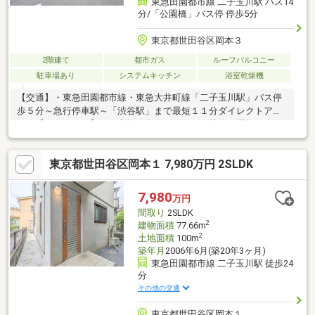
東急田園都市線 二子玉川駅 バス14
分/「公園橋」バス停 停歩5分
東京都世田谷区岡本３
2階建て
都市ガス
ルーフバルコニー
駐車場あり
システムキッチン
浴室乾燥機
【交通】・東急田園都市線・東急大井町線「二子玉川駅」バス停
歩５分～急行停車駅～「渋谷駅」まで最短１１分ダイレクトアク
セス【ＰＯＩＮＴ】・ご家族が集まりやすく、荷物の運搬が楽な
１階リビング♪・ご家族と会話を楽しみながら料理が出来る人気の
対面キッチン・プールやBBQ等、アウトドアリビング感覚で使え
東京都世田谷区岡本１ 7,980万円 2SLDK
るルーフバルコニー【リフォーム内容】・トイレ新規交換・食器
洗浄乾燥機新規交換・外壁塗装・バルコニー防水・ハウスクリー
ニングなど【設備】・食器洗浄乾燥機・浴室換気乾燥暖房機・１
7,980
万円
６２０サイズの浴室・オートバス・シャワートイレ・パントリ
間取り
2SLDK
ー・ＷＩＣ・床下収納など
2
建物面積
77.66m
2
土地面積
100m
築年月
2006年6月(築20年3ヶ月)
東急田園都市線 二子玉川駅 徒歩24
分
その他の交通
東京都世田谷区岡本１