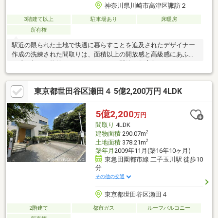
神奈川県川崎市高津区諏訪２
3階建て以上
駐車場あり
床暖房
所有権
駅近の限られた土地で快適に暮らすことを追及されたデザイナー
作成の洗練された間取りは、面積以上の開放感と高級感にあふれ
る唯一無二の物件となっております。閑静な住宅街でありなが
ら、スーパーやコンビニの他、飲食店も多数あり、二子玉川まで
もが徒歩圏の為、利便性に困ることはありません。大変丁寧にお
東京都世田谷区瀬田４ 5億2,200万円 4LDK
住みになられていたこともあり、内外装共に非常に状態も良好で
す。早めのご見学予約をお待ちしております！！
5億2,200
万円
間取り
4LDK
2
建物面積
290.07m
2
土地面積
378.21m
築年月
2009年11月(築16年10ヶ月)
東急田園都市線 二子玉川駅 徒歩10
分
その他の交通
東京都世田谷区瀬田４
2階建て
都市ガス
ルーフバルコニー