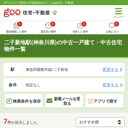
NTTグループ運営の不動産総合サイト goo住宅・不動産
1
0
0
0
最近検索した条件
最近見た物件
保存した条件
お気に入り
二子新地駅(神奈川県)の中古一戸建て・中古住宅
物件一覧
駅
変更する
東急田園都市線/二子新地
条件
変更する
指定なし
新着メールを受
検索条件を保存
アプリで探す
取る
7
件
が該当しました。