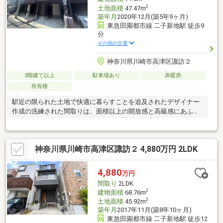
2
土地面積
47.47m
築年月
2020年12月(築5年9ヶ月)
東急田園都市線 二子新地駅 徒歩9
分
その他の交通
神奈川県川崎市高津区諏訪２
3階建て以上
駐車場あり
床暖房
所有権
駅近の限られた土地で快適に暮らすことを追及されたデザイナー
作成の洗練された間取りは、面積以上の開放感と高級感にあふれ
る唯一無二の物件となっております。閑静な住宅街でありなが
ら、スーパーやコンビニの他、飲食店も多数あり、二子玉川まで
もが徒歩圏の為、利便性に困ることはありません。大変丁寧にお
神奈川県川崎市高津区諏訪２ 4,880万円 2LDK
住みになられていたこともあり、内外装共に非常に状態も良好で
す。早めのご見学予約をお待ちしております！！
4,880
万円
間取り
2LDK
2
建物面積
68.76m
2
土地面積
45.92m
築年月
2017年11月(築8年10ヶ月)
東急田園都市線 二子新地駅 徒歩12