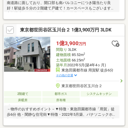
南道路に面しており、開口部も南バルコニーにつき陽当たり良
好！駅徒歩５分の２階建て戸建て！カースペースもございます！
家族構成によって間取りも変更可能な天井の高い洋室もございま
す。ぜひご内見してみてください♪
東京都世田谷区玉川台２ 1億3,900万円 3LDK
1億3,900
万円
間取り
3LDK
2
建物面積
85.52m
2
土地面積
66.25m
築年月
2022年5月(築4年4ヶ月)
東急田園都市線 用賀駅 徒歩6分
その他の交通
東京都世田谷区玉川台２
2階建て
都市ガス
システムキッチン
床暖房
所有権
－物件のおすすめポイント－▼特徴・東急田園都市線「用賀」徒
歩6分 他・閑静な住宅街▼特徴・2022年5月築、パナソニックホー
ムズ(株)施工・2階LDKは約18.8帖の広さ、バルコニー付・お料理
中もご家族との会話が弾む対面式キッチン・デスク付の書斎スペ