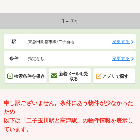
路に関する契約があり東京電力パワーグリッドより3年毎に約25
万円支払われます◆既存設備サポート保証を無料付帯！中古物件
をご購入する際の不安をサポートさせて頂きます。
1～7
件
駅
変更する
東急田園都市線/二子新地
条件
変更する
指定なし
新着メールを受
検索条件を保存
アプリで探す
取る
申し訳ございません。条件にあう物件が少なかった
ため
以下は「二子玉川駅と高津駅」の物件情報を表示し
ています。