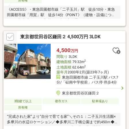
所有権
《ACCESS》・東急田園都市線「二子玉川」駅 徒歩10分・東急
田園都市線「用賀」駅 徒歩14分《POINT》（建物・設備につい
て）・旭化成ホームズ旧施工・太陽光発電あり・ホームエレベー
ター付き・駐車スペース2台あり・将来は二世帯住宅や親族と同居
可能な「1LDK＋2LDK」の賃貸スペース・四季の移ろいを感じら
東京都世田谷区鎌田２ 4,500万円 3LDK
れるプライベートガーデン付（環境について）・坂の手前に位置
するフラットで恵まれたアクセス・北側は瀬田の丘、西側がお寺
となるため緑豊かな住環境です。・前面道路5.9m、ゆったり2台
4,500
万円
駐車可能《賃料収入について》年間収入：3 380 400円 ※サブリ
間取り
3LDK
ース契約中
2
建物面積
79.32m
2
土地面積
62.64m
築年月
2003年2月(築23年7ヶ月)
東急田園都市線 二子玉川駅 バス7
分/「砧南中学校前」バス停 停歩4分
東京都世田谷区鎌田２
3階建て以上
都市ガス
駐車場あり
所有権
“完成された家”より“自分で育てる家”＼その１：二子玉川生活圏×
多摩川の水辺ロケーション／◆多摩川二子橋公園まで約450ｍ◆
散歩・ランニング・サイクリングを日常に◆二子玉川駅までバス