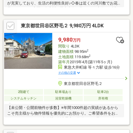
が充実しており、生活の利便性良好♪◇春は近くの河川敷でお花
見ができます♪◇夏は多摩川の花火大会が見れます♪◇休日は近く
の玉川野毛町公園・等々力渓谷公園の自然に囲まれるひと時を堪
能できます♪◇2階には約13帖・約11帖の洋室があり、広々使用可
東京都世田谷区野毛２ 9,980万円 4LDK
能♪◇大容量の衣装部屋あり 収納豊富です♪◇車庫スペースはハ
イルーフ車も駐車可能♪●設備・仕様・1.6×2.0サイズのTV付き浴
室・洗面台ダブルボウル・カウンター式手洗い場つきタンクレス
9,980
万円
トイレ・大型食洗機・ガス式床暖房・ビルトインエアコン(LDK)・
間取り
4LDK
屋外水栓三か所付き
2
建物面積
98.95m
2
土地面積
119.68m
築年月
2015年4月(築11年5ヶ月)
東急大井町線 等々力駅 徒歩16分
その他の交通
東京都世田谷区野毛２
2階建て
駐車場あり
駐車2台
システムキッチン
浴室乾燥機
所有権
【未公開・公開前物件が多数】※年間1000件超の実績があるから
こそ売主様から物件情報を優先的にお預かり。ご希望条件をお聞
かせいただければ、未公開や販売予定の物件もいち早くご紹介し
ます。【サザビーズブランド】世界80以上の国と地域で展開する
高級不動産ブランド「サザビーズ インターナショナル リアルテ