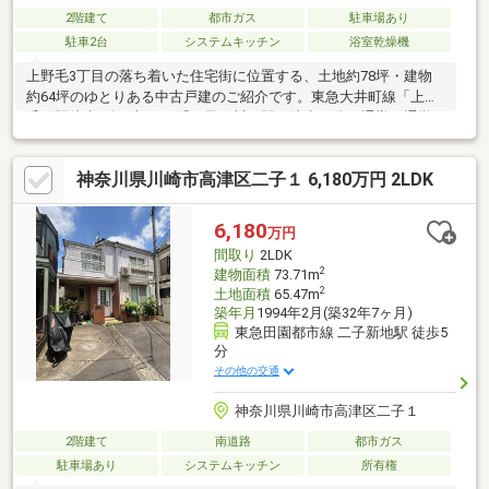
2階建て
都市ガス
駐車場あり
駐車2台
システムキッチン
浴室乾燥機
上野毛3丁目の落ち着いた住宅街に位置する、土地約78坪・建物
約64坪のゆとりある中古戸建のご紹介です。東急大井町線「上野
毛」駅徒歩5分に加え、「二子玉川」駅も徒歩12分。通勤・通学
の利便性に加え、二子玉川エリアの商業施設や飲食店も日常の選
択肢に入る住環境です。間取りは6LDK。ご家族でのびのびと暮ら
神奈川県川崎市高津区二子１ 6,180万円 2LDK
せる広さがあり、在宅ワーク用の個室、趣味のお部屋、来客用ス
ペースなど、ライフスタイルに合わせた使い方がしやすい構成で
す。玄関ホールは吹抜け仕様となっており、住まいの第一印象に
6,180
万円
広がりを感じさせる設計。さらに、シャッター付きガレージやサ
間取り
2LDK
ンルームも備え、日々の暮らしにゆとりを添える住まいです。
2
建物面積
73.71m
2
土地面積
65.47m
築年月
1994年2月(築32年7ヶ月)
東急田園都市線 二子新地駅 徒歩5
分
その他の交通
神奈川県川崎市高津区二子１
2階建て
南道路
都市ガス
駐車場あり
システムキッチン
所有権