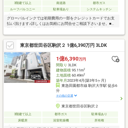
3階建て以上
南道路
都市ガス
ルーフバルコニー
駐車場あり
システムキッチン
グローバルインクでは初期費用の一部をクレジットカードでお支
払い頂けます♪詳しくはお気軽にお問合せご相談下さいませ。■田
園都市線「三軒茶屋」駅徒歩6分です。■渋谷まで電車で約5分と
いう優れたアクセスと、活気あふれる商店街やディープな飲食店
街、閑静な住宅街が共存する街です。■南側公道約4.0ｍで陽当り
東京都世田谷区駒沢２ 1億6,390万円 3LDK
良好で開放感がございます。■広々としたルーフバルコニー付
き。■LDKは18帖以上で家族全員がゆったりと過ごせる快適空間。
■駐車場あり。■徒歩圏内にスーパーやコンビニなどがあり生活利
1億6,390
万円
便性◎【無料】お車送迎サービスを実施しております。
間取り
3LDK
2
建物面積
95.11m
2
土地面積
60.49m
築年月
2023年4月(築3年5ヶ月)
東急田園都市線 駒沢大学駅 徒歩6
分
その他の交通
東京都世田谷区駒沢２
3階建て以上
都市ガス
駐車場あり
床暖房
浴室乾燥機
所有権