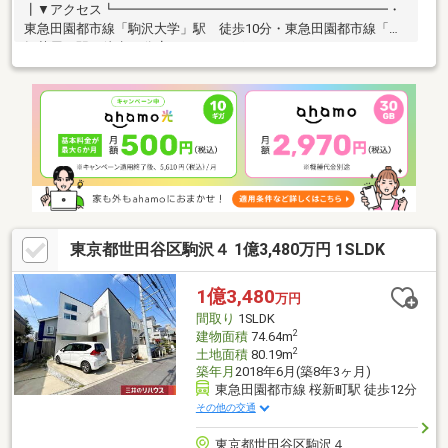
┃▼アクセス┗━━━━━━━━━━━━━━━━━━━━━・
東急田園都市線「駒沢大学」駅 徒歩10分・東急田園都市線「三
軒茶屋」駅 徒歩15分┃▼おすすめポイント
┗━━━━━━━━━━━━━━━━━━━━━・外からの視線
が気になりにくい2階リビング・約18.7畳のLDKの一部には電気式
床暖房有 また勾配天井になっているため開放感有・LD部分が見
渡せるカウンターキッチン・各種水回りに窓があり換気ができる
ため、湿気がこもらず衛生的・全居室収納スペース有・約8.02m2
のグルニエがあり、季節物の家電等の収納が可能です・トイレ2箇
所有(1階・2階)・車庫有
東京都世田谷区駒沢４ 1億3,480万円 1SLDK
1億3,480
万円
間取り
1SLDK
2
建物面積
74.64m
2
土地面積
80.19m
築年月
2018年6月(築8年3ヶ月)
東急田園都市線 桜新町駅 徒歩12分
その他の交通
東京都世田谷区駒沢４