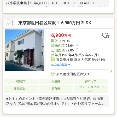
根小学校◆第十中学校□□□□ NOT OLD，BE CLASSIC.
□□□□■ウォールメイトは【かかりつけの不動産屋】として 徹底的
にまで顧客主義を貫く事をお約束いたします■都心エリアに特化
した情報網を駆使し、最良の不動産をご提案■住宅ローンシュミ
東京都世田谷区深沢１ 6,980万円 2LDK
レーション無料相談会 毎日随時開催中■ウォールメイトオリジ
ナルの住宅購入・住替え等について 分かりやすく解説したガイド
ブックをご希望者様に【無料プレゼント】～弊社ホームページ～
6,980
万円
https://wallmate.co.jp/～
間取り
2LDK
2
建物面積
93.64m
2
土地面積
79.86m
築年月
1957年4月(築69年5ヶ月)
東急東横線 都立大学駅 徒歩21分
その他の交通
東京都世田谷区深沢１
2階建て
南道路
都市ガス
リフォームリノベーシ
駐車場あり
所有権
ョン
■おすすめポイント・南側道路接道につき陽当たり良好。両面道
路ならではの開放感が魅力の住まいです。・内外装リフォーム済
で、快適な暮らしを叶えるきれいな住空間へ生まれ変わりまし
た。・建物面積93.64㎡のゆとりある2LDKテラスハウス。・約