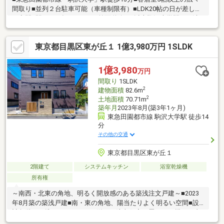
間取り■並列２台駐車可能（車種制限有）■LDK20帖の日が差し込
む空間■駅から平坦アクセス■前面道路5ｍ以上駒沢大学駅から渋
谷駅まで約7分で行くことができ都心へのアクセスもいい物件で
す。
東京都目黒区東が丘１ 1億3,980万円 1SLDK
1億3,980
万円
間取り
1SLDK
2
建物面積
82.6m
2
土地面積
70.71m
築年月
2023年8月(築3年1ヶ月)
東急田園都市線 駒沢大学駅 徒歩14
分
その他の交通
東京都目黒区東が丘１
2階建て
システムキッチン
浴室乾燥機
所有権
～南西・北東の角地、明るく開放感のある築浅注文戸建～■2023
年8月築の築浅戸建■南・東の角地、陽当たりよく明るい空間■設
計段階から携わったこだわり溢れる注文住宅～畳ホール横には書
斎スペースを設置、LDには特注カウンターを3台設置など～■長期