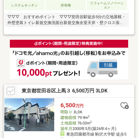
リフォームリノベーシ
システムキッチン
所有権
ョン
▽▽▽ おすすめポイント ▽▽▽世田谷駅徒歩5分の立地屋根・
外壁塗装トイレ新規交換洗面台新規交換全室天井・壁クロス張替
障子張替クッションフロア張替カーテンレール新規交換ハウスク
リーニングお気軽にお問合せ下さい！
東京都世田谷区上馬３ 6,500万円 3LDK
6,500
万円
間取り
3LDK
2
建物面積
79.9m
2
土地面積
76.03m
築年月
2000年5月(築26年4ヶ月)
東急田園都市線 駒沢大学駅 徒歩5