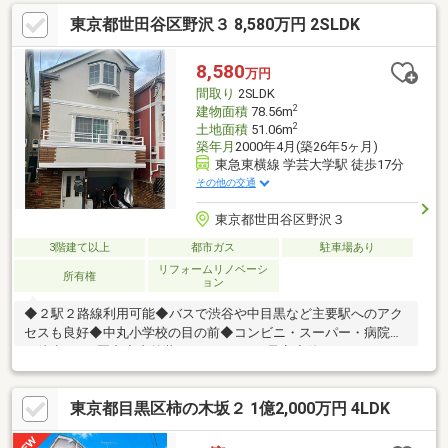
21.3帖の広々としたLDKは、家具配置もしやすく開放的な団らん
東京都世田谷区野沢３ 8,580万円 2SLDK
空間を演出します。・主寝室は約10帖を確保した、ゆとりある間
取りです。・駐車場完備で、お車を利用される方にも便利な住環
境です。□■□■□■□■□■□■□■□■□■ご見学予約承っております！！
8,580
万円
お気軽にご連絡下さい！！□■□■□■□■□■□■□■□■□■
間取り
2SLDK
2
建物面積
78.56m
2
土地面積
51.06m
築年月
2000年4月(築26年5ヶ月)
東急東横線 学芸大学駅 徒歩17分
その他の交通
東京都世田谷区野沢３
3階建て以上
都市ガス
駐車場あり
リフォームリノベーシ
所有権
ョン
◆２駅２路線利用可能◆バスで渋谷や中目黒など主要駅へのアク
セスも良好◆中丸小学校の目の前◆コンビニ・スーパー・病院ま
で徒歩500ｍ圏内◆内外装フルリフォーム予定◆使いやすい
2SLDKの3階建◆約14帖のLDK□■□■□■□■□■□■□■□■□■ご見学予
約承っております！！お気軽にご連絡下さい！！
東京都目黒区柿の木坂２ 1億2,000万円 4LDK
□■□■□■□■□■□■□■□■□■・都心部および城南エリアを中心とする
地域密着の会社です♪・本物件については勿論、周辺環境も詳しく
ご説明いたします。