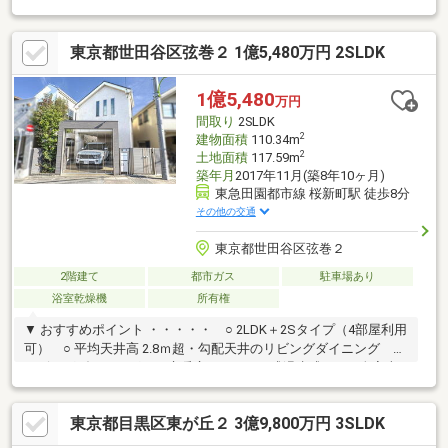
東京都世田谷区弦巻２ 1億5,480万円 2SLDK
1億5,480
万円
間取り
2SLDK
2
建物面積
110.34m
2
土地面積
117.59m
築年月
2017年11月(築8年10ヶ月)
東急田園都市線 桜新町駅 徒歩8分
その他の交通
東京都世田谷区弦巻２
2階建て
都市ガス
駐車場あり
浴室乾燥機
所有権
▼ おすすめポイント ・・・・・ ○ 2LDK＋2Sタイプ（4部屋利用
可） ○ 平均天井高 2.8ｍ超・勾配天井のリビングダイニング ○
リビングダイニングには床暖房あり（TES式温水式） ○ 全室南
向きにつき、日当たり良好 ○ 南面バルコニー ○ パントリーや
食器棚付きの半独立型キッチン ○ 約2.8帖とゆとりのある洗面
東京都目黒区東が丘２ 3億9,800万円 3SLDK
室 ○ 窓付きの浴室（1620タイプ・浴室乾燥機付） ○ トイレ2か
所あり（1Ｆ・2Ｆ） ○ シャッター付の駐車スペースあり