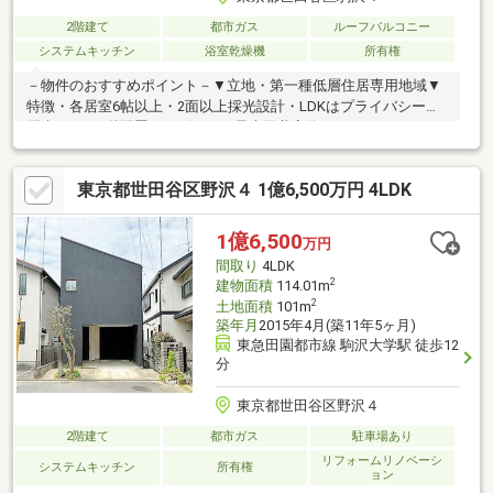
2階建て
都市ガス
ルーフバルコニー
システムキッチン
浴室乾燥機
所有権
－物件のおすすめポイント－▼立地・第一種低層住居専用地域▼
特徴・各居室6帖以上・2面以上採光設計・LDKはプライバシーに
配慮された2階配置・リビングは最大天井高約3550mm、バルコニ
ー付・2階に水回りを集約・SICの他、ロフトなど各居室やホール
に収納有・2か所に納戸約3.6帖有、多目的に活用可・駐車場有(車
東京都世田谷区野沢４ 1億6,500万円 4LDK
種による)▼設備・複層ガラス・食洗機／浄水器・浴室乾燥機／
1719サイズUB▼周辺環境・まいばすけっと駒沢4丁目店 徒歩2分
(約150m)■ ご希望の住まい探しをお手伝いします
1億6,500
万円
━━━━━・・・物件の詳細・ご相談はお気軽にお問い合わせく
間取り
4LDK
ださい。
2
建物面積
114.01m
2
土地面積
101m
築年月
2015年4月(築11年5ヶ月)
東急田園都市線 駒沢大学駅 徒歩12
分
東京都世田谷区野沢４
2階建て
都市ガス
駐車場あり
リフォームリノベーシ
システムキッチン
所有権
ョン