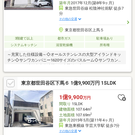
築年月
2017年12月(築8年9ヶ月)
東急世田谷線 松陰神社前駅 徒歩7
分
その他の交通
東京都世田谷区上馬５
3階建て以上
都市ガス
駐車場あり
システムキッチン
浴室乾燥機
所有権
～充実した仕様設備～◇オールステンレスの大型アイランドキッ
チン◇サンワカンパニー1620サイズのバスルーム◇サンワカンパ
ニーW1200洗面台◇食洗機・浄水器付き◇スティックリモコンタ
イプタンクレストイレこだわりの詰まった素敵な注文住宅です。
閑静な住宅エリアながら「三軒茶屋」駅や「駒沢大学」駅も徒歩
東京都世田谷区下馬６ 1億9,900万円 1SLDK
圏内、スーパーやコンビニ等も点在しており、生活利便性が高い
住環境です。まずはお気軽に現地をご覧下さいませ。物件の詳細
について、ご見学希望のお客様は下記番号までお気軽にご連絡下
1億9,900
万円
さい。お問い合わせ専用フリーダイヤル 【0120-104-633】
間取り
1SLDK
2
建物面積
107.64m
2
土地面積
107.69m
築年月
2015年5月(築11年4ヶ月)
東急東横線 学芸大学駅 徒歩7分
その他の交通