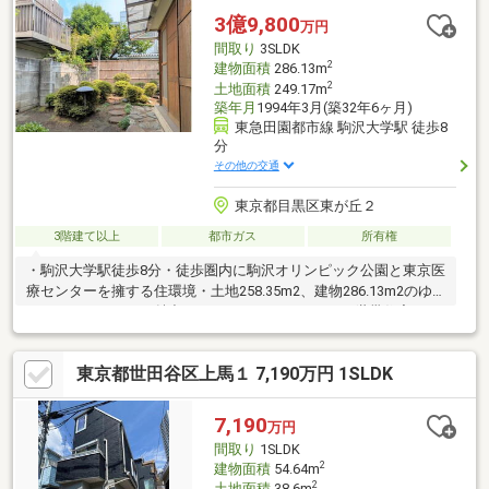
3億9,800
万円
間取り
3SLDK
2
建物面積
286.13m
2
土地面積
249.17m
築年月
1994年3月(築32年6ヶ月)
東急田園都市線 駒沢大学駅 徒歩8
分
その他の交通
東京都目黒区東が丘２
3階建て以上
都市ガス
所有権
・駒沢大学駅徒歩8分・徒歩圏内に駒沢オリンピック公園と東京医
療センターを擁する住環境・土地258.35m2、建物286.13m2のゆ
とりあるスケールが魅力です・3SLDK＋2SLDKの二世帯住宅とし
て利用可能・このエリアでは供給の少ないスケール感が魅力・大
型住宅や二世帯住宅をお探しの方におすすめです♪
東京都世田谷区上馬１ 7,190万円 1SLDK
7,190
万円
間取り
1SLDK
2
建物面積
54.64m
2
土地面積
38.6m