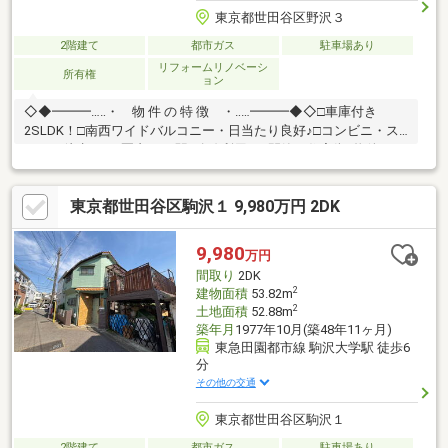
東京都世田谷区野沢３
2階建て
都市ガス
駐車場あり
リフォームリノベーシ
所有権
ョン
◇◆━━━…‥・ 物 件 の 特 徴 ・‥…━━━◆◇□車庫付き
2SLDK！□南西ワイドバルコニー・日当たり良好♪□コンビニ・ス
ーパー徒歩500m圏内！□2駅2路線利用可□閑静な住宅街♪物件のお
問合せはアドキャスト三軒茶屋支店まで【0120-974-313】♪♪
東京都世田谷区駒沢１ 9,980万円 2DK
9,980
万円
間取り
2DK
2
建物面積
53.82m
2
土地面積
52.88m
築年月
1977年10月(築48年11ヶ月)
東急田園都市線 駒沢大学駅 徒歩6
分
その他の交通
東京都世田谷区駒沢１
2階建て
都市ガス
駐車場あり