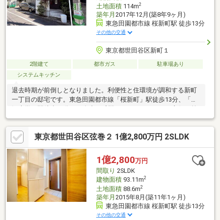
2
土地面積
114m
築年月
2017年12月(築8年9ヶ月)
東急田園都市線 桜新町駅 徒歩13分
その他の交通
東京都世田谷区新町１
2階建て
都市ガス
駐車場あり
システムキッチン
退去時期が前倒しとなりました。利便性と住環境が調和する新町
一丁目の邸宅です。東急田園都市線「桜新町」駅徒歩13分、「駒
沢大学」駅徒歩15分で、自由が丘駅へのバスアクセスも良好。第
一種低層住居専用地域内の閑静な住宅街に位置し、深沢小学校も
至近で子育てに適した環境です。敷地は開放的な北東角地で、建
東京都世田谷区弦巻２ 1億2,800万円 2SLDK
物は2017年12月築の木造2階建て。各居室のほかサービスルーム
やグルニエ、駐車場も備えたゆとりある設計です。
1億2,800
万円
間取り
2SLDK
2
建物面積
93.11m
2
土地面積
88.6m
築年月
2015年8月(築11年1ヶ月)
東急田園都市線 桜新町駅 徒歩13分
その他の交通