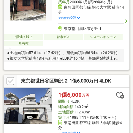
築年月
2000年1月(築26年8ヶ月)
東急田園都市線 駒沢大学駅 徒歩14
分
その他の交通
東京都目黒区東が丘１
3階建て以上
都市ガス
システムキッチン
所有権
●土地面積約57.61㎡（17.42坪）、建物面積約86.94㎡（26.29坪）
●都立大学駅徒歩18分も利用可●LDK約16.4帖、各部屋6帖以上●リ
フォームの提案も承ります●トイレ2か所～ライフインフォメーシ
ョン～・サミットストア野沢龍雲寺店まで徒歩5分（約400m）・
成城石井柿の木坂店まで徒歩6分（約420m）・トモズ野沢店まで
東京都世田谷区駒沢２ 1億6,000万円 4LDK
徒歩8分（約600m）・ファミリーマート目黒柿の木坂店まで徒歩5
分（約380m）・目黒区立東根小学校まで徒歩6分（約410m）・目
黒区立第十中学校まで徒歩10分（約730m）・世田谷野沢郵便局ま
1億6,000
万円
で徒歩7分（約560m）
間取り
4LDK
2
建物面積
140.2m
2
土地面積
112.43m
築年月
1985年11月(築40年10ヶ月)
東急田園都市線 駒沢大学駅 徒歩4
分