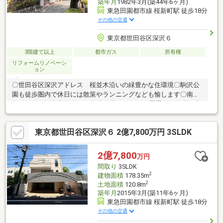
築年月
1982年3月(築44年6ヶ月)
東急田園都市線 桜新町駅 徒歩18分
その他の交通
東京都世田谷区深沢６
3階建て以上
都市ガス
所有権
リフォームリノベーシ
ョン
〇世田谷区深沢アドレス 桜並木沿いの緑豊かな住環境〇駒沢公
園も徒歩圏内で休日には散策やランニングなども愉します〇南西
向きにつき採光良好〇2019年内外装リフォーム履歴有り〇現況空
室につき室内ゆっくりとご覧いただけます！ お気軽にお問い合
わせください
東京都世田谷区深沢６ 2億7,800万円 3SLDK
2億7,800
万円
間取り
3SLDK
2
建物面積
178.35m
2
土地面積
120.8m
築年月
2015年3月(築11年6ヶ月)
東急田園都市線 桜新町駅 徒歩18分
その他の交通