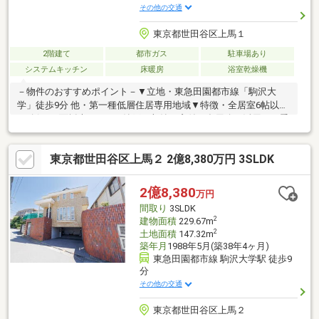
その他の交通
東京都世田谷区上馬１
2階建て
都市ガス
駐車場あり
システムキッチン
床暖房
浴室乾燥機
－物件のおすすめポイント－▼立地・東急田園都市線「駒沢大
学」徒歩9分 他・第一種低層住居専用地域▼特徴・全居室6帖以上
を確保・3面採光のLDK・納戸は収納・窓付で多用途に活用可・季
節物等の収納にも役立つ屋根裏収納有・駐車スペース有(車種によ
る)▼設備・床暖房(LD部分)・洗面台・トイレ各2か所・食洗機▼
東京都世田谷区上馬２ 2億8,380万円 3SLDK
周辺環境・まいばすけっと野沢2丁目店 徒歩4分(約260m)・世田谷
区立旭小学校 徒歩5分(約400m)※建物構造は、木・鉄筋コンクリー
ト造■ ご希望の住まい探しをお手伝いします ━━━━━・・・物
2億8,380
万円
件の詳細・ご相談はお気軽にお問い合わせください。
間取り
3SLDK
2
建物面積
229.67m
2
土地面積
147.32m
築年月
1988年5月(築38年4ヶ月)
東急田園都市線 駒沢大学駅 徒歩9
分
その他の交通
東京都世田谷区上馬２