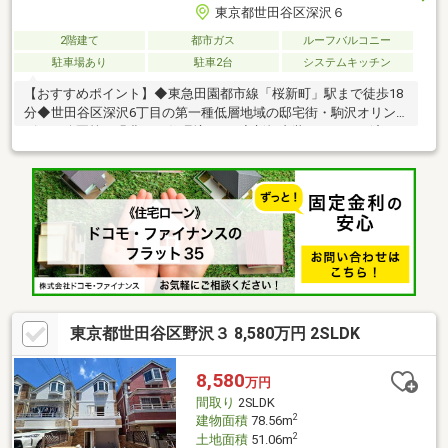
東京都世田谷区深沢６
2階建て
都市ガス
ルーフバルコニー
駐車場あり
駐車2台
システムキッチン
【おすすめポイント】◆東急田園都市線「桜新町」駅まで徒歩18
分◆世田谷区深沢6丁目の第一種低層地域の邸宅街・駒沢オリン
ピック公園等、緑豊かな住環境です♪◆新規内装リフォーム済の
美麗物件◇建物面積178.35㎡のゆとりある3LDK・約17.2帖の大型
LDKは天カセエアコン完備！・開放的なルーフバルコニーでおう
ち時間も充実♪・車庫は広々2台分（約24.4帖）を確保！・食洗機
や浴室乾燥機、WICなど設備も満載です！
東京都世田谷区野沢３ 8,580万円 2SLDK
8,580
万円
間取り
2SLDK
2
建物面積
78.56m
2
土地面積
51.06m