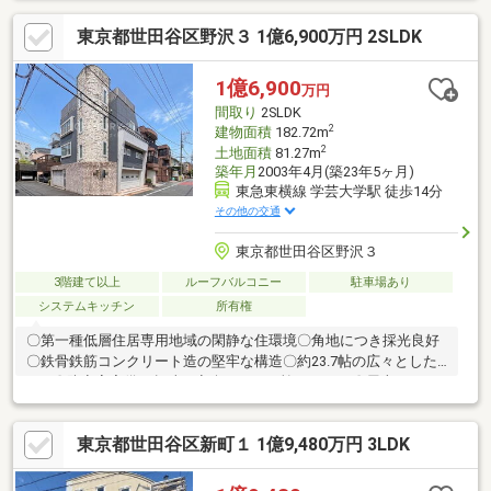
優良住宅認定取得住戸■1・2階どちらも四方すべてに開口部あり■
東京都世田谷区野沢３ 1億6,900万円 2SLDK
閑静かつ充実した住環境の「東が丘」■田園都市線「駒沢大学」
駅徒歩14分、東横線「都立大学」駅までも徒歩圏内■区立小学
校・中学校まで徒歩10分圏内■駒沢公園までも徒歩圏内
1億6,900
万円
間取り
2SLDK
2
建物面積
182.72m
2
土地面積
81.27m
築年月
2003年4月(築23年5ヶ月)
東急東横線 学芸大学駅 徒歩14分
その他の交通
東京都世田谷区野沢３
3階建て以上
ルーフバルコニー
駐車場あり
システムキッチン
所有権
〇第一種低層住居専用地域の閑静な住環境〇角地につき採光良好
〇鉄骨鉄筋コンクリート造の堅牢な構造〇約23.7帖の広々とした
LDK〇防音室完備で趣味・音楽ライフを愉しめます〇屋上にはジ
ャグジーバス付き 開放的な空間でご家族団欒の時間をお過ごし
いただけます〇リビングには暖炉、バスルームにはサウナ付き〇
東京都世田谷区新町１ 1億9,480万円 3LDK
シャッター付きガレージ（2台）、カースペース（1台）有り〇ご
内覧予約受付中です。 お気軽にお問い合わせください！