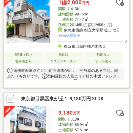
1億2,000
万円
間取り
4LDK
2
建物面積
99.16m
2
土地面積
74.47m
築年月
2014年1月(築12年8ヶ月)
東急東横線 都立大学駅 徒歩12分
その他の交通
東京都目黒区柿の木坂２
3階建て以上
南道路
都市ガス
駐車場あり
システムキッチン
オール電化
① 南側前面道路約5.4m前面道路が広く、開放感のある立地。陽
当たりも良好です。②都内屈指の人気エリア柿の木坂アドレス人
気エリア：柿の木坂アドレス資産性◎③ 建物約99.16㎡・4LDKご
家族でもゆとりを持って暮らせる、使いやすい4LDKプラン。【リ
ピート・紹介率は35％以上×未公開物件中心の不動産テック企
東京都目黒区東が丘１ 9,180万円 3LDK
業】≪弊社ランディックス桜新町本店は創業45年≫世田谷区・目
黒区・大田区・品川区・渋谷区・港区をはじめとした城南エリ
ア、都内の人気の住宅地の不動産情報に特化し、桜新町・自由が
9,180
万円
丘・目黒の3拠点にて営業させて頂いております。
間取り
3LDK
2
建物面積
86.94m
2
土地面積
57.61m