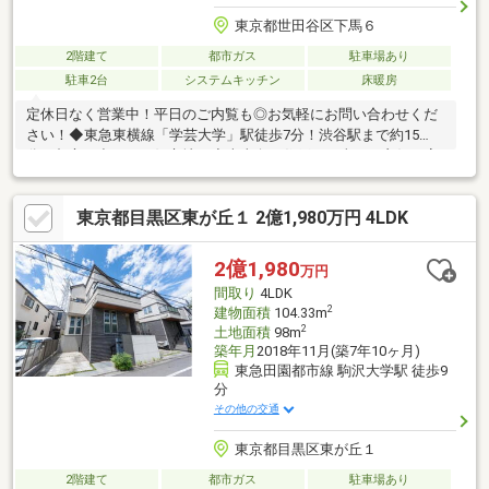
東京都世田谷区下馬６
2階建て
都市ガス
駐車場あり
駐車2台
システムキッチン
床暖房
定休日なく営業中！平日のご内覧も◎お気軽にお問い合わせくだ
さい！◆東急東横線「学芸大学」駅徒歩7分！渋谷駅まで約15
分。都心に出やすい好立地。◆南東向き住戸で日当たり良好！高
い建物がなく、開放的な雰囲気です。◆2台駐車可能のゆったり
ガレージ。大きな車でも安心。来客時にも便利ですね。◆ 3LDK
東京都目黒区東が丘１ 2億1,980万円 4LDK
へのリフォーム可能！（別途費用負担有）リフォームプランご相
談ください。◆公園や病院が近く、ファミリーでも安心。・碑文
谷公園徒歩6分（350m）・東京医療センタータクシー約8分バス約
2億1,980
万円
14分購入・売却・リフォームから住宅ローンのことまで。専門部
間取り
4LDK
署のあるウィルで手厚くサポート。
2
建物面積
104.33m
2
土地面積
98m
築年月
2018年11月(築7年10ヶ月)
東急田園都市線 駒沢大学駅 徒歩9
分
その他の交通
東京都目黒区東が丘１
2階建て
都市ガス
駐車場あり