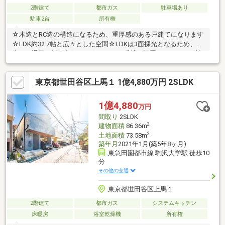
2階建て
都市ガス
駐車場あり
駐車2台
所有権
☆木造とRC造の構造になるため、重厚感のある戸建てになります
☆LDK約32.7帖と広々とした空間☆LDKは3面採光となるため、日
当り・通風・採光良好です☆サウナ・暖炉が設置されており、快
適にお過ごしいただけます☆2台のカースペースがあるため、ご
自身と来客用用途でもご利用いただけます☆屋根裏収納と地下部
東京都世田谷区上馬１ 1億4,880万円 2SLDK
分には約7.8帖の倉庫あり☆1階・2階ともにお手洗いを設置済み～
周辺環境～・マルエツ中里店・・・約530m(徒歩7分)・セブンイ
レブン世田谷上馬店・・・約250m(徒歩4分)
1億4,880
万円
間取り
2SLDK
2
建物面積
86.36m
2
土地面積
73.58m
築年月
2021年1月(築5年8ヶ月)
東急田園都市線 駒沢大学駅 徒歩10
分
その他の交通
東京都世田谷区上馬１
2階建て
都市ガス
システムキッチン
床暖房
浴室乾燥機
所有権