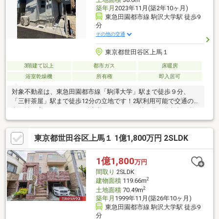
築年月
2023年11月(築2年10ヶ月)
東急田園都市線 駒沢大学駅 徒歩9
分
その他の交通
東京都世田谷区上馬１
3階建て以上
都市ガス
床暖房
浴室乾燥機
所有権
即入居可
対象不動産は、東急田園都市線「駒澤大学」駅まで徒歩９分、
「三軒茶屋」駅まで徒歩12分の立地です！2駅利用可能で交通の
利便性が高いです。また、近隣にはスーパー等の買い物施設が複
数あり、生活の利便性も良好です。建物は築年数が浅く、ハウス
クリーニングを実施しておりますので、すぐにご入居いただけま
東京都世田谷区上馬１ 1億1,800万円 2SLDK
す。現在空き家になっており、お気軽にご内覧いただけますの
で、お気軽にお問い合わせください。
1億1,800
万円
間取り
2SLDK
2
建物面積
119.66m
2
土地面積
70.49m
築年月
1999年11月(築26年10ヶ月)
東急田園都市線 駒沢大学駅 徒歩9
分