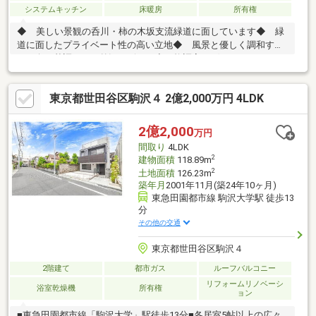
システムキッチン
床暖房
所有権
◆ 美しい景観の呑川・柿の木坂支流緑道に面しています◆ 緑
道に面したプライベート性の高い立地◆ 風景と優しく調和す
る、白を基調とした外観デザイン◆ 格調高いゲートウォールや
門扉が邸宅感を演出◆ リビングの高天井やテラス、ロフトで開
放感溢れる空間設計◆ 2018年11月築□ 建物面積104.33m2／
東京都世田谷区駒沢４ 2億2,000万円 4LDK
4LDKのゆとりの空間□ LD床暖房で冬もあたたか□ 1620サイズ
のゆったりバス□ システムカウンターキッチン□ 2026年5月新
規内装リフォーム完成済お問い合わせお待ちしております♪
2億2,000
万円
間取り
4LDK
2
建物面積
118.89m
2
土地面積
126.23m
築年月
2001年11月(築24年10ヶ月)
東急田園都市線 駒沢大学駅 徒歩13
分
その他の交通
東京都世田谷区駒沢４
2階建て
都市ガス
ルーフバルコニー
リフォームリノベーシ
浴室乾燥機
所有権
ョン
■東急田園都市線「駒沢大学」駅徒歩13分■各居室5帖以上の広々