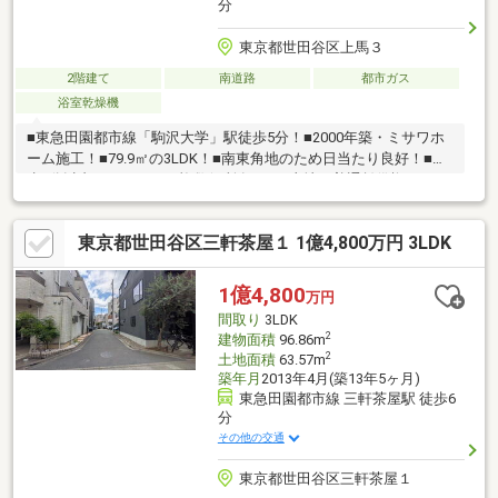
分
東京都世田谷区上馬３
2階建て
南道路
都市ガス
浴室乾燥機
■東急田園都市線「駒沢大学」駅徒歩5分！■2000年築・ミサワホ
ーム施工！■79.9㎡の3LDK！■南東角地のため日当たり良好！■徒
歩5分以内にスーパーが複数個所有り！※土地は普通賃借権で
す。 地代25300円/月・駒沢小学校・・・徒歩12分・駒沢中学
校・・・徒歩17分・オオゼキ野沢店・・・徒歩2分・まいばすけ
東京都世田谷区三軒茶屋１ 1億4,800万円 3LDK
っと野沢2丁目店・・・徒歩4分・都立駒沢オリンピック公
園・・・徒歩19分
1億4,800
万円
間取り
3LDK
2
建物面積
96.86m
2
土地面積
63.57m
築年月
2013年4月(築13年5ヶ月)
東急田園都市線 三軒茶屋駅 徒歩6
分
その他の交通
東京都世田谷区三軒茶屋１