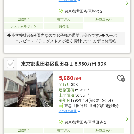
その他の交通
東京都世田谷区駒沢２
2階建て
都市ガス
駐車場あり
システムキッチン
所有権
◆小学校徒歩5分圏内なのでお子様の通学も安心です♪◆スーパ
ー・コンビニ・ドラッグストアが近く便利です！まずはお気軽に
現地をご覧くださいませ。物件の詳細について、ご見学希望のお
客様は下記番号までお気軽にご連絡下さい。お問い合わせ専用フ
リーダイヤル【0120－104－132】
東京都世田谷区世田谷１ 5,980万円 3DK
5,980
万円
間取り
3DK
2
建物面積
69.39m
2
土地面積
56.55m
築年月
1996年4月(築30年5ヶ月)
東急世田谷線 世田谷駅 徒歩5分
その他の交通
東京都世田谷区世田谷１
2階建て
都市ガス
駐車場あり