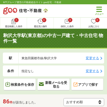
NTTグループ運営の不動産総合サイト goo住宅・不動産
1
0
0
0
最近検索した条件
最近見た物件
保存した条件
お気に入り
駒沢大学駅(東京都)の中古一戸建て・中古住宅 物
件一覧
駅
変更する
東急田園都市線/駒沢大学
条件
変更する
指定なし
新着メールを受
検索条件を保存
アプリで探す
取る
86
件
が該当しました。