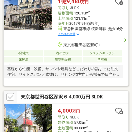
1億9,480
万円
間取り
3LDK
2
建物面積
120.15m
2
土地面積
121.11m
築年月
2017年9月(築9年)
東急田園都市線 桜新町駅 徒歩16分
その他の交通
東京都世田谷区新町１
2階建て
都市ガス
システムキッチン
床暖房
浴室乾燥機
所有権
基礎から性能、設備、サッシや建具などこだわりの詰まった注文
住宅。ワイドスパンと吹抜け、リビング3方向から採光で日当たり
良好！ ＊こだわりの注文住宅、2017年9月築 ＊リビング吹き
抜けあり ＊全居室の床材を無垢材仕様 ＊フルオーダーアイラ
ンドキッキン ＊玄関ドア両開き ＊駐車場1台分あり ＊大型ル
東京都世田谷区深沢６ 4,000万円 3LDK
ーフバルコニーに変更可能な仕様(水柱、電気引き込み有)■バス便
アクセス ☆東急バス「駒大深沢キャンパス前」バス停徒歩4分
（310m） ☆自由が丘発バス利用可能(フリー降車区間の為 自宅
4,000
万円
前降車可能)
間取り
3LDK
2
建物面積
57.05m
2
土地面積
33.06m