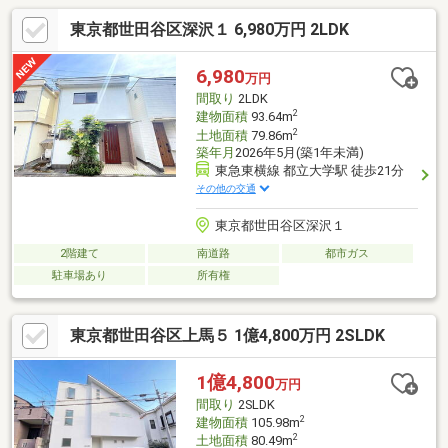
東京都世田谷区深沢１ 6,980万円 2LDK
6,980
万円
間取り
2LDK
2
建物面積
93.64m
2
土地面積
79.86m
築年月
2026年5月(築1年未満)
東急東横線 都立大学駅 徒歩21分
その他の交通
東京都世田谷区深沢１
2階建て
南道路
都市ガス
駐車場あり
所有権
東京都世田谷区上馬５ 1億4,800万円 2SLDK
1億4,800
万円
間取り
2SLDK
2
建物面積
105.98m
2
土地面積
80.49m