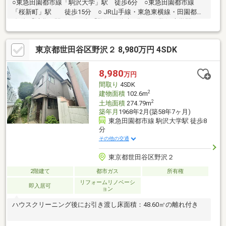
○東急田園都市線「駒沢大学」駅 徒歩6分 ○東急田園都市線
「桜新町」駅 徒歩15分 ○ JR山手線・東急東横線・田園都市
線 他 「渋谷」駅 バス31分 「駒沢」 停歩1分 ○駒沢大学駅まで
フラットなアプローチ(徒歩6分) ○令和5年4月築 ○南東・北東の
2方向道路(公道)に接道 ○開放感のある約21.3帖のLDK ○食洗
東京都世田谷区野沢２ 8,980万円 4SDK
機付きの対面式キッチン ○トイレ2か所あり ○ガレージ付き(車
種制限あり) ○スーパー近く買い物に便利 ○小中学校徒歩10分
圏内
8,980
万円
間取り
4SDK
2
建物面積
102.6m
2
土地面積
274.79m
築年月
1968年2月(築58年7ヶ月)
東急田園都市線 駒沢大学駅 徒歩8
分
その他の交通
東京都世田谷区野沢２
2階建て
都市ガス
所有権
リフォームリノベーシ
即入居可
ョン
ハウスクリーニング後にお引き渡し床面積：48.60㎡の離れ付き