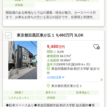
所有権
開放感のある角地ならではの通風・採光が魅力。カースペース付
きで、お車をお持ちの方にも安心の設計です。住環境と利便性を
兼ね備えたバランスの良い立地で、居住用としてはもちろん、将
来性も期待できる一邸です。
東京都目黒区東が丘１ 9,480万円 3LDK
9,480
万円
間取り
3LDK
2
建物面積
84.27m
2
土地面積
50.89m
築年月
2000年5月(築26年4ヶ月)
東急田園都市線 駒沢大学駅 徒歩12
分
その他の交通
東京都目黒区東が丘１
2階建て
都市ガス
駐車場あり
システムキッチン
所有権
◆駐車スペースあり◆東急田園都市線 駒沢大学駅 徒歩圏内◆東