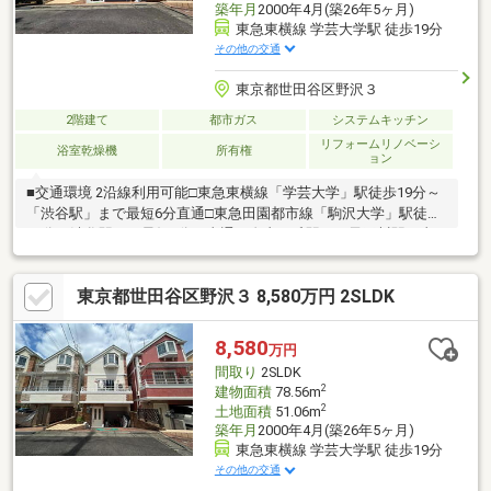
築年月
2000年4月(築26年5ヶ月)
東急東横線 学芸大学駅 徒歩19分
その他の交通
東京都世田谷区野沢３
2階建て
都市ガス
システムキッチン
リフォームリノベーシ
浴室乾燥機
所有権
ョン
■交通環境 2沿線利用可能□東急東横線「学芸大学」駅徒歩19分～
「渋谷駅」まで最短6分直通□東急田園都市線「駒沢大学」駅徒歩
19分～渋谷駅まで最短7分 直通～自由が丘駅、二子玉川駅 直
通■リフォーム内容□キッチン、浴室、洗面化粧台、トイレ新規交
換□壁、床□外壁、屋根塗装など■周辺環境□世田谷区立中丸小学校
東京都世田谷区野沢３ 8,580万円 2SLDK
まで徒歩1分□世田谷区立野沢公園まで徒歩3分□信濃屋野沢店まで
徒歩3分■POINT□ご家族が集まりやすく、荷物の運搬が楽な1階リ
ビングは、あかるい4面採光□動線が良く、お部屋がすっきり見え
8,580
万円
る壁付けキッチン□各居室独立なのでおうち時間を快適に過ごせ
間取り
2SLDK
ます
2
建物面積
78.56m
2
土地面積
51.06m
築年月
2000年4月(築26年5ヶ月)
東急東横線 学芸大学駅 徒歩19分
その他の交通