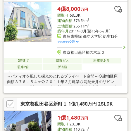
ムに屋外パーティー、BBQも楽しめる特大バルコニー(ガス口・水
道・ライト既設)■防犯対策万全！ＳＥＣＯＭオートロックシステ
4億8,000
万円
ム、防犯カメラ設置あり！■全館トイレキッチンバスルームに至
間取り
6SLDK
るまでスピーカー既設～24時間音楽のある生活を～
2
建物面積
376.54m
2
土地面積
256.11m
築年月
2011年3月(築15年6ヶ月)
東急東横線 都立大学駅 徒歩12分
その他の交通
東京都目黒区柿の木坂２
2階建て
都市ガス
駐車場あり
駐車2台
所有権
～パティオを配した採光のとれるプライベート空間～◇建物延床
面積３７６．５４㎡◇２０１１年３月建築◇勾配天井のリビング
◇ゆったりＬ型キッチン◇便利な２ボール洗面台◇約１５．１帖
のＤＥＮ～充実の収納～◇シュークローク・コートクローク◇ウ
ォークインクローゼット×３◇サービスルーム（納戸）×２◇パン
東京都世田谷区新町１ 1億1,480万円 2SLDK
トリー・クローク◇ロフト
1億1,480
万円
間取り
2SLDK
2
建物面積
110.72m