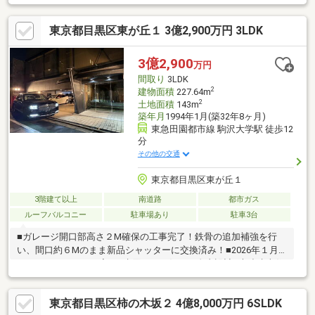
東京都目黒区東が丘１ 3億2,900万円 3LDK
3億2,900
万円
間取り
3LDK
2
建物面積
227.64m
2
土地面積
143m
築年月
1994年1月(築32年8ヶ月)
東急田園都市線 駒沢大学駅 徒歩12
分
その他の交通
東京都目黒区東が丘１
3階建て以上
南道路
都市ガス
ルーフバルコニー
駐車場あり
駐車3台
■ガレージ開口部高さ２M確保の工事完了！鉄骨の追加補強を行
い、間口約６Mのまま新品シャッターに交換済み！■2026年１月
フルリノベーション完了■水回りはお好みで自由設計■木造建売住
宅では不可能な柱や壁のないワイドスパンの特大ガレージ＆リビ
ング！■２階リビングは大型強化ガラス張りに天井高２．６M解放
東京都目黒区柿の木坂２ 4億8,000万円 6SLDK
感抜群！室内ドアも特注サイズ！■南向き3階マスターベッドルー