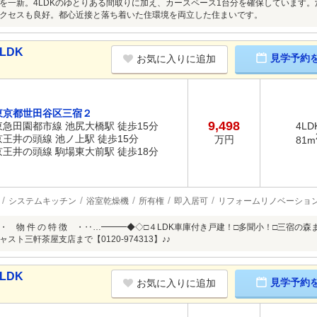
を一新。4LDKのゆとりある間取りに加え、カースペース1台分を確保しています
クセスも良好。都心近接と落ち着いた住環境を両立した住まいです。
LDK
見学予約
お気に入りに追加
東京都世田谷区三宿２
9,498
東急田園都市線 池尻大橋駅 徒歩15分
4LD
京王井の頭線 池ノ上駅 徒歩15分
万円
81m
京王井の頭線 駒場東大前駅 徒歩18分
システムキッチン
浴室乾燥機
所有権
即入居可
リフォームリノベーショ
・ 物 件 の 特 徴 ・‥…━━━◆◇□４LDK車庫付き戸建！□多聞小！□三宿の
スト三軒茶屋支店まで【0120-974313】♪♪
LDK
見学予約
お気に入りに追加