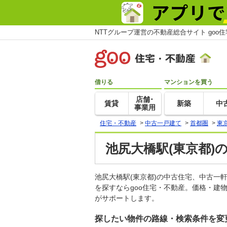
NTTグループ運営の不動産総合サイト goo
借りる
マンションを買う
店舗･
賃貸
新築
中
事業用
住宅・不動産
>
中古一戸建て
>
首都圏
>
東
池尻大橋駅(東京都)
池尻大橋駅(東京都)の中古住宅、中古
を探すならgoo住宅・不動産。価格・建
がサポートします。
探したい物件の路線・検索条件を変