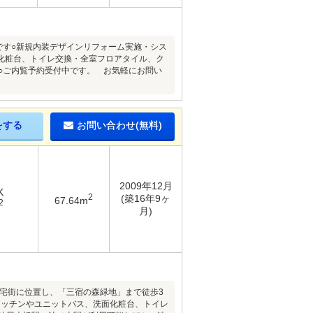
です○新規内装デザインリフォーム実施・シス
化粧台、トイレ交換・全室フロアタイル、ク
○ご内覧予約受付中です。 お気軽にお問い
をする
お問い合わせ(無料)
2009年12月
K
2
(築16年9ヶ
67.64m
2
月)
住宅街に位置し、「三宿の森緑地」まで徒歩3
キッチンやユニットバス、洗面化粧台、トイレ