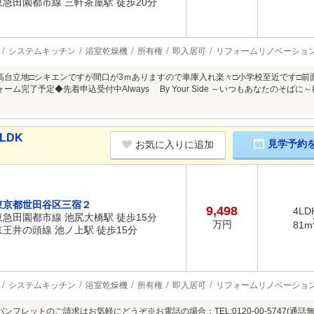
東急田園都市線 三軒茶屋駅 徒歩20分
システムキッチン
浴室乾燥機
所有権
即入居可
リフォームリノベーショ
高台立地□シキエンですが間口が3ｍありますので車庫入れ楽々□小学校至近です□
フォーム完了予定◆先着申込受付中Always By Your Side ～いつもあなたのそ
LDK
見学予約
お気に入りに追加
東京都世田谷区三宿２
9,498
4LD
東急田園都市線 池尻大橋駅 徒歩15分
万円
81m
京王井の頭線 池ノ上駅 徒歩15分
システムキッチン
浴室乾燥機
所有権
即入居可
リフォームリノベーショ
ンフレットのご請求はお気軽にどうぞ※お電話の場合：TEL:0120-00-5747(