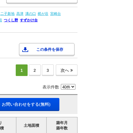
二子新地
高津
溝の口
梶が谷
宮崎台
田
つくし野
すずかけ台
この条件を保存
1
2
3
次へ
表示件数
・お問い合わせをする(無料)
り
築年月
土地面積
積
築年数