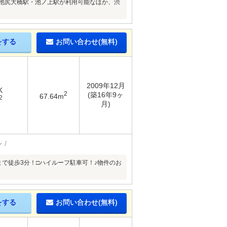
。池尻大橋駅・池ノ上駅が利用可能なほか、渋
をする
お問い合わせ(無料)
2009年12月
K
2
(築16年9ヶ
67.64m
2
月)
ン
森まで徒歩3分！□ハイルーフ駐車可！♪物件のお
をする
お問い合わせ(無料)