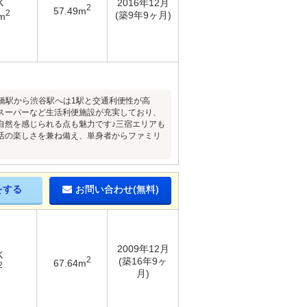
K
2016年12月
2
57.49m
2
(築9年9ヶ月)
m
橋駅から渋谷駅へは1駅と交通利便性が高
スーパーなど生活利便施設が充実しており、
自然を感じられる点も魅力です♪三宿エリアも
活の楽しさを兼ね備え、単身者からファミリ
をする
お問い合わせ(無料)
2009年12月
K
2
(築16年9ヶ
67.64m
2
月)