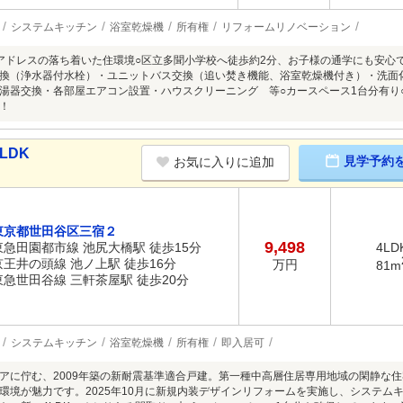
システムキッチン
浴室乾燥機
所有権
リフォームリノベーション
アドレスの落ち着いた住環境○区立多聞小学校へ徒歩約2分、お子様の通学にも安心
換（浄水器付水栓）・ユニットバス交換（追い焚き機能、浴室乾燥機付き）・洗面
湯器交換・各部屋エアコン設置・ハウスクリーニング 等○カースペース1台分有り
！
LDK
見学予約
お気に入りに追加
東京都世田谷区三宿２
9,498
東急田園都市線 池尻大橋駅 徒歩15分
4LD
京王井の頭線 池ノ上駅 徒歩16分
万円
81m
東急世田谷線 三軒茶屋駅 徒歩20分
システムキッチン
浴室乾燥機
所有権
即入居可
アに佇む、2009年築の新耐震基準適合戸建。第一種中高層住居専用地域の閑静な
環境が魅力です。2025年10月に新規内装デザインリフォームを実施し、システム