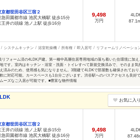
東京都世田谷区三宿２
9,498
4LD
東急田園都市線 池尻大橋駅 徒歩15分
万円
87.1
京王井の頭線 池ノ上駅 徒歩16分
システムキッチン
浴室乾燥機
所有権
即入居可
リフォームリノベーショ
装リフォーム済の4LDK戸建。第一種中高層住居専用地域の落ち着いた住環境に加
地です。室内はキッチン・浴室・洗面・トイレすべて新規交換済みで、そのまま気
え済みのため、使用感も気になりません。3階建て4LDKで部屋数も確保されてお
軟に対応可能。カースペースも1台分ございます。渋谷駅へのバスアクセスも良好
ムーズなご入居が可能です。■豊富な物件情報
LDK
お気に入
東京都世田谷区三宿２
9,498
京王井の頭線 池ノ上駅 徒歩15分
4LD
東急田園都市線 池尻大橋駅 徒歩16分
万円
87.48