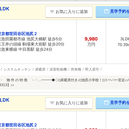
LDK
見学予約
お気に入りに追加
東京都世田谷区池尻２
9,980
東急田園都市線 池尻大橋駅 徒歩5分
3LD
京王井の頭線 駒場東大前駅 徒歩20分
万円
70.39
東急東横線 中目黒駅 徒歩24分
システムキッチン
床暖房
浴室乾燥機
所有権
即入居可
・ 物 件 の 特 徴 ・‥…━━━◆◇□床暖房付き♪□池尻小学校！□スーパー至近
4313】♪♪
LDK
見学予約
お気に入りに追加
東京都世田谷区池尻２