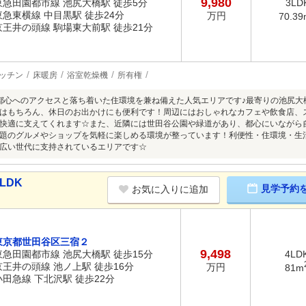
9,980
東急田園都市線 池尻大橋駅 徒歩5分
3LD
東急東横線 中目黒駅 徒歩24分
万円
70.39
京王井の頭線 駒場東大前駅 徒歩21分
ッチン
床暖房
浴室乾燥機
所有権
都心へのアクセスと落ち着いた住環境を兼ね備えた人気エリアです♪最寄りの池尻大
はもちろん、休日のお出かけにも便利です！周辺にはおしゃれなカフェや飲食店、
快適に支えてくれます☆また、近隣には世田谷公園や緑道があり、都心にいながら
題のグルメやショップを気軽に楽しめる環境が整っています！利便性・住環境・生
広い世代に支持されているエリアです☆
LDK
見学予約
お気に入りに追加
東京都世田谷区三宿２
9,498
東急田園都市線 池尻大橋駅 徒歩15分
4LD
京王井の頭線 池ノ上駅 徒歩16分
万円
81m
小田急線 下北沢駅 徒歩22分