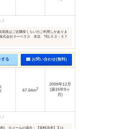
ン
前面道路はご近隣様くらいのご利用しかありま
ばに～株式会社マーベラス 本店 TEL０３－５７
をする
お問い合わせ(無料)
2009年12月
K
2
(築16年9ヶ
67.64m
2
月)
ン
通話無料) ※メールの場合：【資料請求】又は