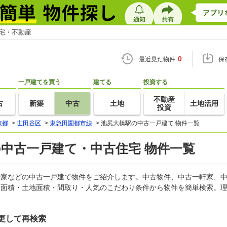
住宅・不動産
0
最近見た物件
保
一戸建てを買う
建てる
投資する
不動産
古
新築
中古
土地
土地活用
投資
京都
>
世田谷区
>
東急田園都市線
>
池尻大橋駅の中古一戸建て 物件一覧
の中古一戸建て・中古住宅 物件一覧
一軒家などの中古一戸建て物件をご紹介します。中古物件、中古一軒家、
物面積・土地面積・間取り・人気のこだわり条件から物件を簡単検索。理
更して再検索