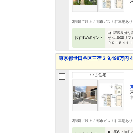
3階建て以上
都市ガス
駐車場あり
□住環境良好な
おすすめポイント
せん□8/30リ
９０－５４１１
東京都世田谷区三宿２ 9,498万円 4
中古住宅
3階建て以上
都市ガス
駐車場あり
■ご案内・物件パ