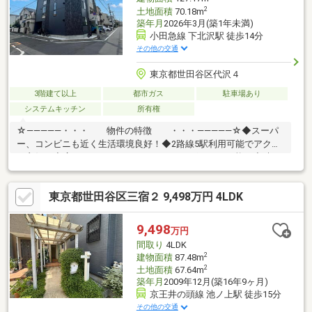
2
土地面積
70.18m
築年月
2026年3月(築1年未満)
小田急線 下北沢駅 徒歩14分
その他の交通
東京都世田谷区代沢４
3階建て以上
都市ガス
駐車場あり
システムキッチン
所有権
☆―――――・・・ 物件の特徴 ・・・―――――☆◆スーパ
ー、コンビニも近く生活環境良好！◆2路線5駅利用可能でアクセ
ス良好！◆広々ルーフバルコニーで、ドッグランも可能！◆晴れ
の日は、スカイツリーと東京タワーが見れます！◆駐車スペース
やバイク置き場、駐輪場がございます！◆角地で開放感、陽当た
東京都世田谷区三宿２ 9,498万円 4LDK
り良好！まずは、現地をご案内させていただきます！
☆―――――・・・ ―☆― ・・・―――――☆
9,498
万円
間取り
4LDK
2
建物面積
87.48m
2
土地面積
67.64m
築年月
2009年12月(築16年9ヶ月)
京王井の頭線 池ノ上駅 徒歩15分
その他の交通