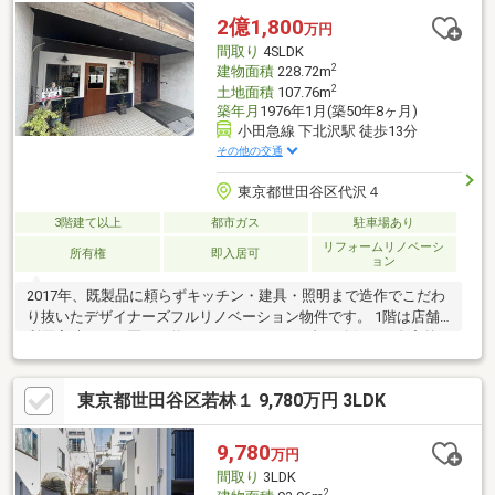
2億1,800
万円
間取り
4SLDK
2
建物面積
228.72m
2
土地面積
107.76m
築年月
1976年1月(築50年8ヶ月)
小田急線 下北沢駅 徒歩13分
その他の交通
東京都世田谷区代沢４
3階建て以上
都市ガス
駐車場あり
リフォームリノベーシ
所有権
即入居可
ョン
2017年、既製品に頼らずキッチン・建具・照明まで造作でこだわ
り抜いたデザイナーズフルリノベーション物件です。 1階は店舗
利用実績のある区画（約55㎡）とガレージ2台を確保し、自宅兼
店舗・賃貸収益化のどちらにも対応可能。2階は無垢フローリング
とレンガ調アクセントウォールが印象的な約17帖のLDK、3階は洋
東京都世田谷区若林１ 9,780万円 3LDK
室3部屋とウォークインクローゼット、独立した浴室・洗面を配
置。4階は用途自在の広々フリースペースとして活用いただけま
す。玄関ドアから室内建具まで真鍮金物で統一し、随所にアンテ
9,780
万円
ィーク照明を採用するなど、ディテールにまでこだわった一邸で
間取り
3LDK
す。
2