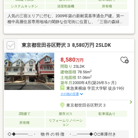
システムキッチン
浴室乾燥機
所有権
人気の三宿エリアに佇む、2009年築の新耐震基準適合戸建。第一
種中高層住居専用地域の閑静な住宅街に位置し、「三宿の森緑
地」まで徒歩3分の潤いある住環境が魅力です。2025年10月に新
規内装デザインリフォームを実施し、システムキッチンやユニッ
トバス、洗面化粧台、トイレなど水回り設備を一新。4LDKのゆと
東京都世田谷区野沢３ 8,580万円 2SLDK
りある間取りに加え、カースペース1台分を確保しています。池尻
大橋駅・池ノ上駅が利用可能なほか、渋谷駅へのバスアクセスも
良好。都心近接と落ち着いた住環境を両立した住まいです。
8,580
万円
間取り
2SLDK
2
建物面積
78.56m
2
土地面積
51.06m
築年月
2000年4月(築26年5ヶ月)
東急東横線 学芸大学駅 徒歩19分
その他の交通
東京都世田谷区野沢３
2階建て
都市ガス
駐車場あり
リフォームリノベーシ
所有権
ョン
◇◆━━━…‥・ 物 件 の 特 徴 ・‥…━━━◆◇□車庫付き