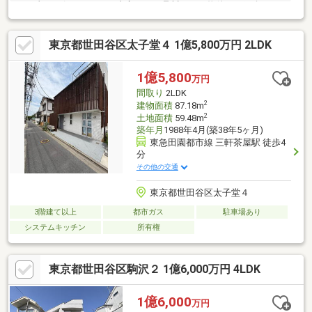
で正直にお伝えします。東宝ハウス品川では、物件のご紹介だけ
でなく、「どう選ぶか」までしっかりサポート。現地でしか分か
らない空気感や周辺環境も含めて、一緒に納得できる住まい探し
東京都世田谷区太子堂４ 1億5,800万円 2LDK
を進めていきましょう。相談だけでも大歓迎です。まだご希望が
定まっていなくても大丈夫。まずはお気軽にご相談ください。
1億5,800
万円
間取り
2LDK
2
建物面積
87.18m
2
土地面積
59.48m
築年月
1988年4月(築38年5ヶ月)
東急田園都市線 三軒茶屋駅 徒歩4
分
その他の交通
東京都世田谷区太子堂４
3階建て以上
都市ガス
駐車場あり
システムキッチン
所有権
東京都世田谷区駒沢２ 1億6,000万円 4LDK
1億6,000
万円