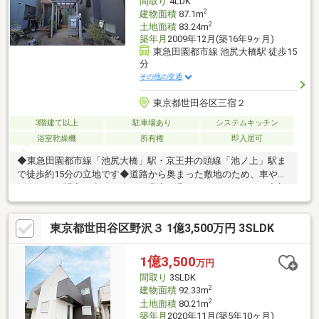
間取り
4LDK
2
建物面積
87.1m
2
土地面積
83.24m
築年月
2009年12月(築16年9ヶ月)
東急田園都市線 池尻大橋駅 徒歩15
分
その他の交通
東京都世田谷区三宿２
3階建て以上
駐車場あり
システムキッチン
浴室乾燥機
所有権
即入居可
◆東急田園都市線「池尻大橋」駅・京王井の頭線「池ノ上」駅ま
で徒歩約15分の立地です◆道路から奥まった敷地のため、車や通
行人による騒音が少なく静かな環境で過ごすことができます◆新
規内装デザインリフォーム実施！新生活を気持ちよくスタートで
きますね◆効率よくお料理できるL字型のキッチンが採用されて
東京都世田谷区野沢３ 1億3,500万円 3SLDK
います！◆1坪サイズのバスルームでのんびりリラックス！◆浴
室乾燥機は花粉の季節や雨の日のお洗濯にも活躍！◆身だしなみ
チェックに便利な三面鏡付きの洗面台◆各居室に収納が設けられ
1億3,500
万円
ており、お部屋のスペースを有効的に使えます◆来客を一目で確
間取り
3SLDK
認できて録画も可能なカラーテレビモニター付きインターホン導
2
建物面積
92.33m
入
2
土地面積
80.21m
築年月
2020年11月(築5年10ヶ月)