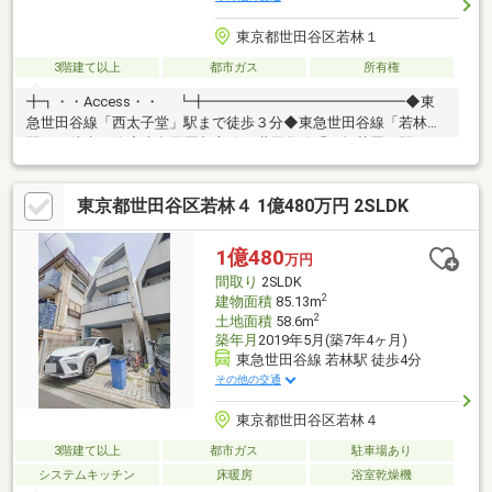
東京都世田谷区若林１
3階建て以上
都市ガス
所有権
╋┓・・Access・・ ┗╋━━━━━━━━━━━━━━◆東
急世田谷線「西太子堂」駅まで徒歩３分◆東急世田谷線「若林」
駅まで徒歩６分◆東急田園都市線、世田谷線「三軒茶屋」駅まで
徒歩９分Point━━━━・・・・土地面積／69.32㎡（20.96坪）・
建物面積／103.19㎡（31.21坪）・閑静な住宅街・・約22.7帖の
東京都世田谷区若林４ 1億480万円 2SLDK
広々LDK・全居室6帖以上、収納付き・1821サイズのゆったりとし
た浴室・洗面台ダブルボウル、ゆとりのある洗面スペース・カー
スペース1台分あり（車種による）
1億480
万円
間取り
2SLDK
2
建物面積
85.13m
2
土地面積
58.6m
築年月
2019年5月(築7年4ヶ月)
東急世田谷線 若林駅 徒歩4分
その他の交通
東京都世田谷区若林４
3階建て以上
都市ガス
駐車場あり
システムキッチン
床暖房
浴室乾燥機