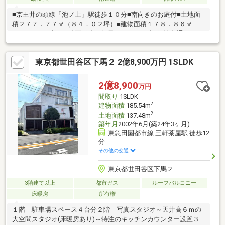
■京王井の頭線「池ノ上」駅徒歩１０分■南向きのお庭付■土地面
積２７７．７７㎡（８４．０２坪）■建物面積１７８．８６㎡
（５４．１０坪）■前面道路は幅員７．９ｍの公道■淡島通りまで
約８０ｍ
東京都世田谷区下馬２ 2億8,900万円 1SLDK
2億8,900
万円
間取り
1SLDK
2
建物面積
185.54m
2
土地面積
137.48m
築年月
2002年6月(築24年3ヶ月)
東急田園都市線 三軒茶屋駅 徒歩12
分
その他の交通
東京都世田谷区下馬２
3階建て以上
都市ガス
ルーフバルコニー
床暖房
所有権
１階 駐車場スペース４台分２階 写真スタジオ～天井高６ｍの
大空間スタジオ(床暖房あり)～特注のキッチンカウンター設置３