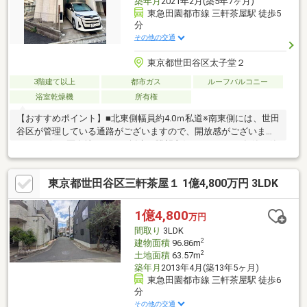
築年月
2021年2月(築5年7ヶ月)
東急田園都市線 三軒茶屋駅 徒歩5
分
その他の交通
東京都世田谷区太子堂２
3階建て以上
都市ガス
ルーフバルコニー
浴室乾燥機
所有権
【おすすめポイント】■北東側幅員約4.0ｍ私道※南東側には、世田
谷区が管理している通路がございますので、開放感がございま
す。■西側も区有地につき、採光、眺望良好です。■2021年築の築
浅のご不動産です。室内状態良好です。■2LDK＋Sの間取りは、
サービスルームを『書斎』や『子ども部屋』として活用できるた
東京都世田谷区三軒茶屋１ 1億4,800万円 3LDK
め、ファミリー層にも大変人気のプランです。■風通しの良い二
面採光の「2階リビング」。■「Z空調」を導入。■屋上にはルーフ
バルコニーがございます。（水栓有）多摩川の花火大会の観賞
1億4,800
万円
や、プールなどのレジャーも楽しめます。（天候による）■最寄
間取り
3LDK
りのスーパーまで徒歩1分■現況：居住中
2
建物面積
96.86m
2
土地面積
63.57m
築年月
2013年4月(築13年5ヶ月)
東急田園都市線 三軒茶屋駅 徒歩6
分
その他の交通