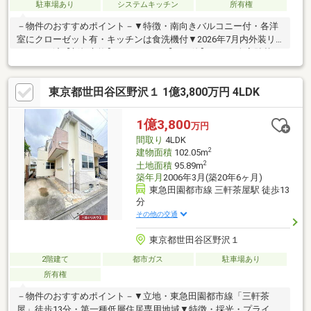
駐車場あり
システムキッチン
所有権
－物件のおすすめポイント－▼特徴・南向きバルコニー付・各洋
室にクローゼット有・キッチンは食洗機付▼2026年7月内外装リ
フォーム済【新規交換】トイレ、UB【その他】クロス全室貼替、
外装塗装 他※建物面積には地下室面積及び車庫面積を含む。内訳
は不明ですが、登記簿上、地下1階部分の面積は38.50平米。※建築
東京都世田谷区野沢１ 1億3,800万円 4LDK
確認申請と異なる建物のため、特定行政庁より是正措置を命じら
れる可能性有。規定の建ぺい率・容積率をオーバーしており、再
建築で同規模の建築物は建築不可。■ ご希望の住まい探しをお手
1億3,800
万円
伝いします ━━━━━・・・物件の詳細・ご相談はお気軽にお問
間取り
4LDK
い合わせください。
2
建物面積
102.05m
2
土地面積
95.89m
築年月
2006年3月(築20年6ヶ月)
東急田園都市線 三軒茶屋駅 徒歩13
分
その他の交通
東京都世田谷区野沢１
2階建て
都市ガス
駐車場あり
所有権
－物件のおすすめポイント－▼立地・東急田園都市線「三軒茶
屋」徒歩13分・第一種低層住居専用地域▼特徴・採光・プライバ