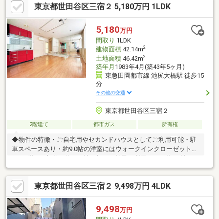
東京都世田谷区三宿２ 5,180万円 1LDK
ミット代沢十字路店徒歩３分（約200ｍ）・セブンイレブン世田
谷代田1丁目店 徒歩5分(約340m)・世田谷区立代沢小学校 徒歩6分
(約430m)■ ご希望の住まい探しをお手伝いします
5,180
万円
━━━━━・・・物件の詳細・ご相談はお気軽にお問い合わせく
間取り
1LDK
ださい。
2
建物面積
42.14m
2
土地面積
46.42m
築年月
1983年4月(築43年5ヶ月)
東急田園都市線 池尻大橋駅 徒歩15
分
その他の交通
東京都世田谷区三宿２
2階建て
都市ガス
所有権
◆物件の特徴・ご自宅用やセカンドハウスとしてご利用可能・駐
車スペースあり・約9.0帖の洋室にはウォークインクローゼット有
り・2階LDK部分は約10.0帖に加え、梯子の利用により約4.0帖のロ
フト有り・閑静な住宅街に囲まれた自然豊かな環境「三宿エリ
ア」◆周辺環境・まいばすけっと世田谷淡島通り店 約350ｍ
東京都世田谷区三宿２ 9,498万円 4LDK
（徒歩5分）・オーケー池尻大橋店 約600ｍ（徒歩8分）・セブ
ンイレブン世田谷三宿２丁目店 約290ｍ（徒歩4分）・サンドラ
ッグ 池尻店 約650ｍ（徒歩9分）
9,498
万円