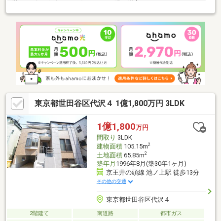
階 リビングダイニングキッチン４階 洋室・ユニットバス・サ
ービスルーム 屋上 ルーフバルコニー◆主な仕様・天井高約６ｍの
スタジオ～スタジオの広さは約４０畳～・スタジオ外部にグレー
チングのバルコニー設置(屋外スタジオとして利用可能)・スタジ
オ、リビングに床暖房を設置～暖気が循環するようシーリングフ
ァン設置～・吹き抜けのリビング～リビングに明るい空間が広が
ります～・壁面を珪藻土塗りした寝室～テラスに面した大きな窓
を設置～・見晴らしの良いルーフバルコニー
東京都世田谷区代沢４ 1億1,800万円 3LDK
1億1,800
万円
間取り
3LDK
2
建物面積
105.15m
2
土地面積
65.85m
築年月
1996年8月(築30年1ヶ月)
京王井の頭線 池ノ上駅 徒歩13分
その他の交通
東京都世田谷区代沢４
2階建て
南道路
都市ガス