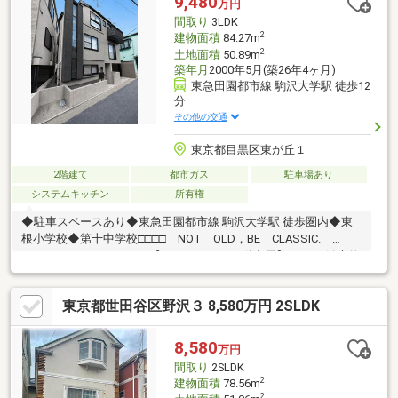
9,480
万円
～）□資金計画のご相談（30分～）□ご希望条件のご相談（15分
間取り
3LDK
～）
2
建物面積
84.27m
2
土地面積
50.89m
築年月
2000年5月(築26年4ヶ月)
東急田園都市線 駒沢大学駅 徒歩12
分
その他の交通
東京都目黒区東が丘１
2階建て
都市ガス
駐車場あり
システムキッチン
所有権
◆駐車スペースあり◆東急田園都市線 駒沢大学駅 徒歩圏内◆東
根小学校◆第十中学校□□□□ NOT OLD，BE CLASSIC.
□□□□■ウォールメイトは【かかりつけの不動産屋】として 徹底的
にまで顧客主義を貫く事をお約束いたします■都心エリアに特化
した情報網を駆使し、最良の不動産をご提案■住宅ローンシュミ
東京都世田谷区野沢３ 8,580万円 2SLDK
レーション無料相談会 毎日随時開催中■ウォールメイトオリジ
ナルの住宅購入・住替え等について 分かりやすく解説したガイド
ブックをご希望者様に【無料プレゼント】～弊社ホームページ～
8,580
万円
https://wallmate.co.jp/～
間取り
2SLDK
2
建物面積
78.56m
2