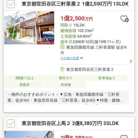
東京都世田谷区三軒茶屋２ 1億2,500万円 1SLDK
180m)・世田谷区立太子堂小学校 徒歩8分(約580m)※建物面積に
は、車庫部分約12.01平米を含む※建物構造は、「木・鉄筋コンク
リート造」■ ご希望の住まい探しをお手伝いします
1億2,500
万円
━━━━━・・・物件の詳細・ご相談はお気軽にお問い合わせく
間取り
1SLDK
ださい。
2
建物面積
102.25m
2
土地面積
64.83m
築年月
2006年10月(築19年11ヶ月)
東急田園都市線 三軒茶屋駅 徒歩9
分
その他の交通
東京都世田谷区三軒茶屋２
3階建て以上
都市ガス
駐車場あり
床暖房
所有権
－物件のおすすめポイント－▼立地・東急田園都市線「三軒茶
屋」徒歩9分・東急世田谷線「三軒茶屋」徒歩8分▼特徴・建物面
積１０２．２５平米の１ＬＤＫ＋２Ｓ 【１階】７．４帖のサ
ービススペース 【２階】約２１．２帖のＬＤＫ 【３階】
約７．５帖の洋室 約６．８帖のサービススペース・
東京都世田谷区上馬２ 2億8,380万円 3SLDK
LDKは3面採光設計、リビングに床暖房有・ご家族が顔を合わせや
すい対面式キッチン・リビング階段採用・2か所の納戸は窓・収納
付で多用途に活用可能・2階・3階にバルコニーを設置・駐車スペ
2億8,380