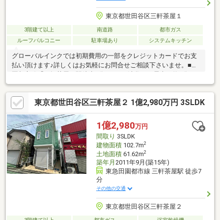
東京都世田谷区三軒茶屋１
3階建て以上
南道路
都市ガス
ルーフバルコニー
駐車場あり
システムキッチン
グローバルインクでは初期費用の一部をクレジットカードでお支
払い頂けます♪詳しくはお気軽にお問合せご相談下さいませ。■田
園都市線「三軒茶屋」駅徒歩6分です。■渋谷まで電車で約5分と
いう優れたアクセスと、活気あふれる商店街やディープな飲食店
街、閑静な住宅街が共存する街です。■南側公道約4.0ｍで陽当り
東京都世田谷区三軒茶屋２ 1億2,980万円 3SLDK
良好で開放感がございます。■広々としたルーフバルコニー付
き。■LDKは18帖以上で家族全員がゆったりと過ごせる快適空間。
■駐車場あり。■徒歩圏内にスーパーやコンビニなどがあり生活利
1億2,980
万円
便性◎【無料】お車送迎サービスを実施しております。
間取り
3SLDK
2
建物面積
102.7m
2
土地面積
61.62m
築年月
2011年9月(築15年)
東急田園都市線 三軒茶屋駅 徒歩7
分
その他の交通
東京都世田谷区三軒茶屋２