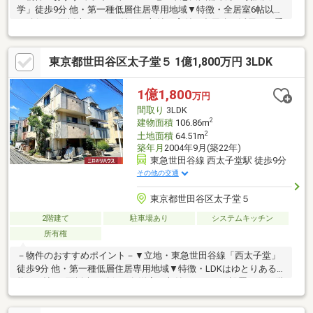
学」徒歩9分 他・第一種低層住居専用地域▼特徴・全居室6帖以上
を確保・3面採光のLDK・納戸は収納・窓付で多用途に活用可・季
節物等の収納にも役立つ屋根裏収納有・駐車スペース有(車種によ
る)▼設備・床暖房(LD部分)・洗面台・トイレ各2か所・食洗機▼
東京都世田谷区太子堂５ 1億1,800万円 3LDK
周辺環境・まいばすけっと野沢2丁目店 徒歩4分(約260m)・世田谷
区立旭小学校 徒歩5分(約400m)※建物構造は、木・鉄筋コンクリー
ト造■ ご希望の住まい探しをお手伝いします ━━━━━・・・物
1億1,800
万円
件の詳細・ご相談はお気軽にお問い合わせください。
間取り
3LDK
2
建物面積
106.86m
2
土地面積
64.51m
築年月
2004年9月(築22年)
東急世田谷線 西太子堂駅 徒歩9分
その他の交通
東京都世田谷区太子堂５
2階建て
駐車場あり
システムキッチン
所有権
－物件のおすすめポイント－▼立地・東急世田谷線「西太子堂」
徒歩9分 他・第一種低層住居専用地域▼特徴・LDKはゆとりある
約23.1帖、4面採光を確保・各洋室に収納スペースを設置・2・3階
に南東向きバルコニー有・トイレを2か所設置、ゆとりをもって使
用可能▼周辺環境・サミットストア代沢十字路店 徒歩3分(約