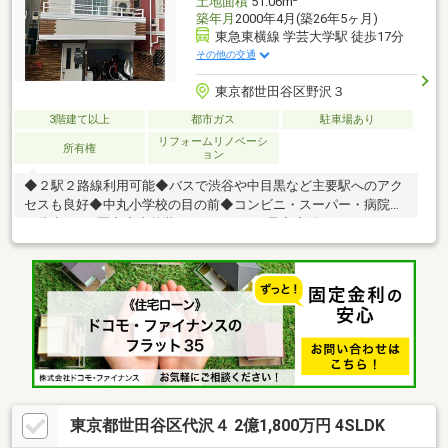
土地面積
51.06m
築年月
2000年4月(築26年5ヶ月)
東急東横線 学芸大学駅 徒歩17分
その他の交通
東京都世田谷区野沢３
3階建て以上
都市ガス
駐車場あり
リフォームリノベーシ
所有権
ョン
◆２駅２路線利用可能◆バスで渋谷や中目黒など主要駅へのアク
セスも良好◆中丸小学校の目の前◆コンビニ・スーパー・病院ま
で徒歩500ｍ圏内◆内外装フルリフォーム予定◆使いやすい
2SLDKの3階建◆約14帖のLDK□■□■□■□■□■□■□■□■□■ご見学予
約承っております！！お気軽にご連絡下さい！！
□■□■□■□■□■□■□■□■□■・都心部および城南エリアを中心とする
地域密着の会社です♪・本物件については勿論、周辺環境も詳しく
ご説明いたします。
東京都世田谷区代沢４ 2億1,800万円 4SLDK