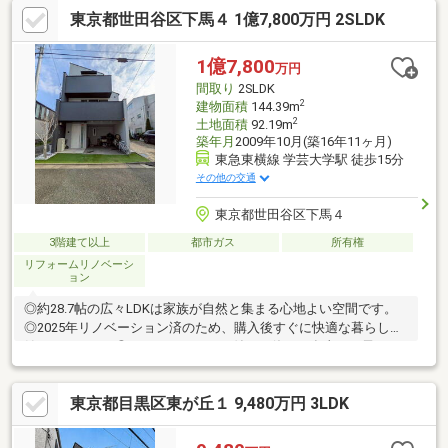
換□壁、床□外壁、屋根塗装など■周辺環境□世田谷区立中丸小学校
東京都世田谷区下馬４ 1億7,800万円 2SLDK
まで徒歩1分□世田谷区立野沢公園まで徒歩3分□信濃屋野沢店まで
徒歩3分■POINT□ご家族が集まりやすく、荷物の運搬が楽な1階リ
ビングは、あかるい4面採光□動線が良く、お部屋がすっきり見え
1億7,800
万円
る壁付けキッチン□各居室独立なのでおうち時間を快適に過ごせ
間取り
2SLDK
ます
2
建物面積
144.39m
2
土地面積
92.19m
築年月
2009年10月(築16年11ヶ月)
東急東横線 学芸大学駅 徒歩15分
その他の交通
東京都世田谷区下馬４
3階建て以上
都市ガス
所有権
リフォームリノベーシ
ョン
◎約28.7帖の広々LDKは家族が自然と集まる心地よい空間です。
◎2025年リノベーション済のため、購入後すぐに快適な暮らしを
始められます。◎ルーフバルコニー付きで休日の食事やお子さま
との時間も楽しめます。◎学芸大学・祐天寺・三軒茶屋の3駅利用
可能♪現地内覧予約受付中です♪見学をご希望の方は『見学予約を
東京都目黒区東が丘１ 9,480万円 3LDK
する』ボタンから事前にご予約ください。【資料請求】は上記ボ
タンよりお進みください。電話からは⇒TEL0120-002-237【通話
料無料】♪ご案内時間の目安になります♪□現地／物件見学（30分