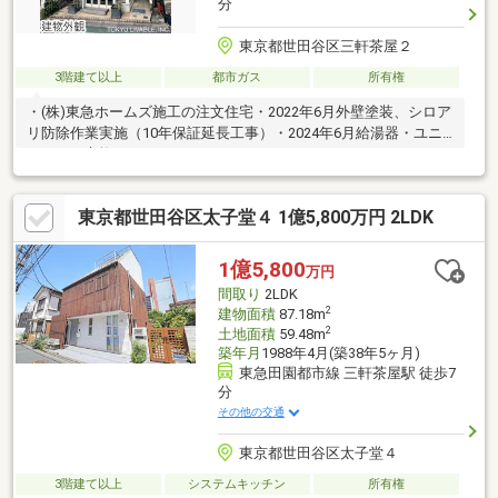
分
東京都世田谷区三軒茶屋２
3階建て以上
都市ガス
所有権
・(株)東急ホームズ施工の注文住宅・2022年6月外壁塗装、シロア
リ防除作業実施（10年保証延長工事）・2024年6月給湯器・ユニ
ットバス交換
東京都世田谷区太子堂４ 1億5,800万円 2LDK
1億5,800
万円
間取り
2LDK
2
建物面積
87.18m
2
土地面積
59.48m
築年月
1988年4月(築38年5ヶ月)
東急田園都市線 三軒茶屋駅 徒歩7
分
その他の交通
東京都世田谷区太子堂４
3階建て以上
システムキッチン
所有権