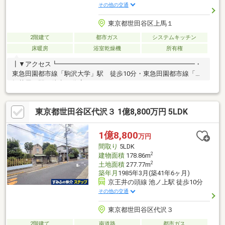
その他の交通
東京都世田谷区上馬１
2階建て
都市ガス
システムキッチン
床暖房
浴室乾燥機
所有権
┃▼アクセス┗━━━━━━━━━━━━━━━━━━━━━・
東急田園都市線「駒沢大学」駅 徒歩10分・東急田園都市線「三
軒茶屋」駅 徒歩15分┃▼おすすめポイント
┗━━━━━━━━━━━━━━━━━━━━━・外からの視線
が気になりにくい2階リビング・約18.7畳のLDKの一部には電気式
東京都世田谷区代沢３ 1億8,800万円 5LDK
床暖房有 また勾配天井になっているため開放感有・LD部分が見
渡せるカウンターキッチン・各種水回りに窓があり換気ができる
ため、湿気がこもらず衛生的・全居室収納スペース有・約8.02m2
1億8,800
万円
のグルニエがあり、季節物の家電等の収納が可能です・トイレ2箇
間取り
5LDK
所有(1階・2階)・車庫有
2
建物面積
178.86m
2
土地面積
277.77m
築年月
1985年3月(築41年6ヶ月)
京王井の頭線 池ノ上駅 徒歩10分
その他の交通
東京都世田谷区代沢３
2階建て
南道路
都市ガス