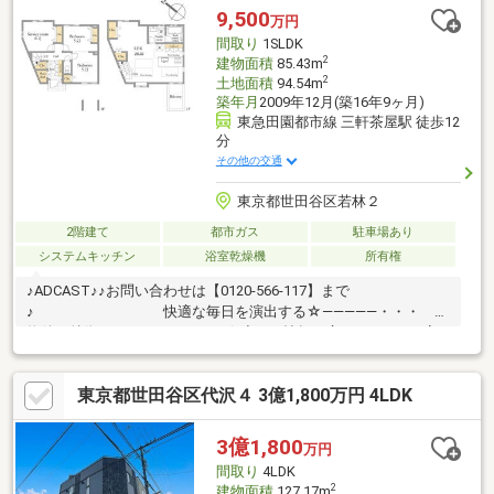
について、ご見学希望のお客様は下記番号までお気軽にご連絡下
9,500
万円
さい。お問い合わせ専用フリーダイヤル 【0120-104-633】
間取り
1SLDK
2
建物面積
85.43m
2
土地面積
94.54m
築年月
2009年12月(築16年9ヶ月)
東急田園都市線 三軒茶屋駅 徒歩12
分
その他の交通
東京都世田谷区若林２
2階建て
都市ガス
駐車場あり
システムキッチン
浴室乾燥機
所有権
♪ADCAST♪♪お問い合わせは【0120-566-117】まで
♪ 快適な毎日を演出する☆―――――・・・
物件の特徴 ・・・―――――☆◆20.5帖超の広々LDKは、ご家
族の笑顔が集まる開放的な空間◇各居室もゆとりの5帖以上を確
保し、プライベートな時間も快適に◆自然を感じながらお子様を
東京都世田谷区代沢４ 3億1,800万円 4LDK
のびのびと育める充実した住環境です◇「三軒茶屋」駅 徒歩13分
の好立地。感度の高い街並みを日常使いし、都心へのアクセスも
スムーズですまずは、現地をご案内させていただきます！
3億1,800
万円
☆―――――・・・ ―☆― ・・・―――――☆
間取り
4LDK
2
建物面積
127.17m