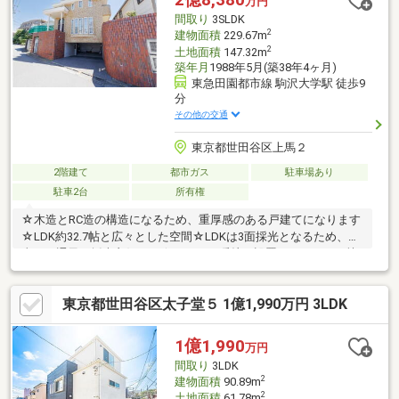
万円
ース有(車種制限有)
間取り
3SLDK
2
建物面積
229.67m
2
土地面積
147.32m
築年月
1988年5月(築38年4ヶ月)
東急田園都市線 駒沢大学駅 徒歩9
分
その他の交通
東京都世田谷区上馬２
2階建て
都市ガス
駐車場あり
駐車2台
所有権
☆木造とRC造の構造になるため、重厚感のある戸建てになります
☆LDK約32.7帖と広々とした空間☆LDKは3面採光となるため、日
当り・通風・採光良好です☆サウナ・暖炉が設置されており、快
適にお過ごしいただけます☆2台のカースペースがあるため、ご
自身と来客用用途でもご利用いただけます☆屋根裏収納と地下部
東京都世田谷区太子堂５ 1億1,990万円 3LDK
分には約7.8帖の倉庫あり☆1階・2階ともにお手洗いを設置済み～
周辺環境～・マルエツ中里店・・・約530m(徒歩7分)・セブンイ
レブン世田谷上馬店・・・約250m(徒歩4分)
1億1,990
万円
間取り
3LDK
2
建物面積
90.89m
2
土地面積
61.78m