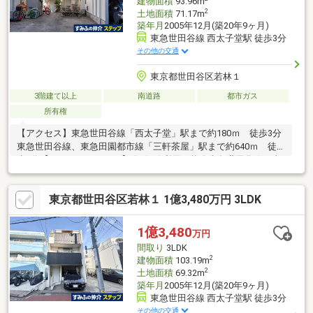
建物面積
93.96m
2
土地面積
71.17m
築年月
2005年12月(築20年9ヶ月)
東急世田谷線 西太子堂駅 徒歩3分
その他の交通
東京都世田谷区若林１
3階建て以上
南道路
都市ガス
所有権
【アクセス】東急世田谷線「西太子堂」駅まで約180ｍ 徒歩3分
東急世田谷線、東急田園都市線「三軒茶屋」駅まで約640ｍ 徒
歩8分【セールスポイント】〇2沿線利用可能〇東急世田谷線、東
急田園都市線「三軒茶屋」駅まで徒歩８分〇敷地面積７１．１７
㎡〇延床面積９３．９６㎡ （１階：３３．５７㎡ ２階：３
東京都世田谷区若林１ 1億3,480万円 3LDK
２．４０㎡ ３階：２７．９９㎡）〇間取 ３LDK〇平成１７年
１２月新築〇3階建て
1億3,480
万円
間取り
3LDK
2
建物面積
103.19m
2
土地面積
69.32m
築年月
2005年12月(築20年9ヶ月)
東急世田谷線 西太子堂駅 徒歩3分
その他の交通