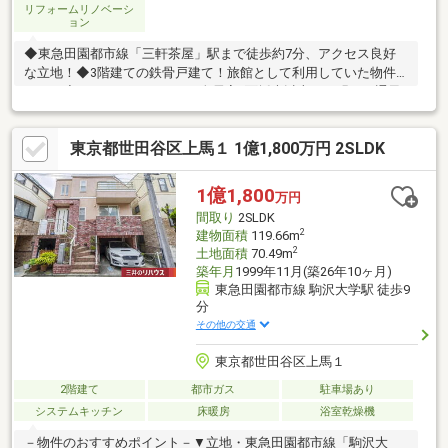
リフォームリノベーシ
ョン
◆東急田園都市線「三軒茶屋」駅まで徒歩約7分、アクセス良好
な立地！◆3階建ての鉄骨戸建て！旅館として利用していた物件
です！◆ゆとりのある2LDK！全居室2面採光以上で、明るく通風
良好、開放感のある室内です！◆明るく風通しの良い2階ワンフ
ロアのLDK！映画鑑賞も可能なスクリーン付き！◆2025年12月に
東京都世田谷区上馬１ 1億1,800万円 2SLDK
フルリフォームを実施済み！きれいな物件となっております！◆
バルコニーは2箇所にございます！キッチンからも出入りが可能で
家事動線良好！◆家具・消防設備など譲渡、既存業者なども引き
1億1,800
万円
継ぎ可能！お気軽にお問い合わせください！◆お買い物に便利な
間取り
2SLDK
「まいばすけっと三軒茶屋駅西店」まで徒歩約2分！
2
建物面積
119.66m
2
土地面積
70.49m
築年月
1999年11月(築26年10ヶ月)
東急田園都市線 駒沢大学駅 徒歩9
分
その他の交通
東京都世田谷区上馬１
2階建て
都市ガス
駐車場あり
システムキッチン
床暖房
浴室乾燥機
－物件のおすすめポイント－▼立地・東急田園都市線「駒沢大