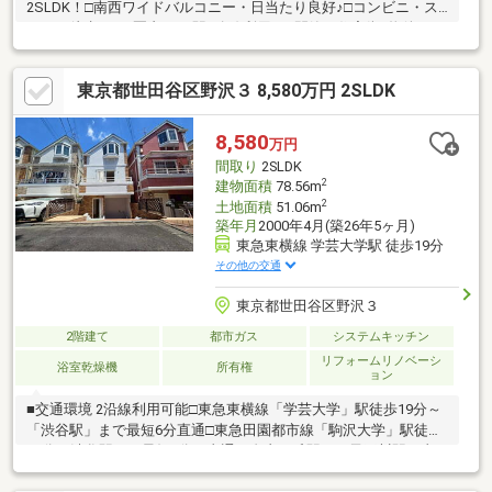
2SLDK！□南西ワイドバルコニー・日当たり良好♪□コンビニ・ス
ーパー徒歩500m圏内！□2駅2路線利用可□閑静な住宅街♪物件のお
問合せはアドキャスト三軒茶屋支店まで【0120-974-313】♪♪
東京都世田谷区野沢３ 8,580万円 2SLDK
8,580
万円
間取り
2SLDK
2
建物面積
78.56m
2
土地面積
51.06m
築年月
2000年4月(築26年5ヶ月)
東急東横線 学芸大学駅 徒歩19分
その他の交通
東京都世田谷区野沢３
2階建て
都市ガス
システムキッチン
リフォームリノベーシ
浴室乾燥機
所有権
ョン
■交通環境 2沿線利用可能□東急東横線「学芸大学」駅徒歩19分～
「渋谷駅」まで最短6分直通□東急田園都市線「駒沢大学」駅徒歩
19分～渋谷駅まで最短7分 直通～自由が丘駅、二子玉川駅 直
通■リフォーム内容□キッチン、浴室、洗面化粧台、トイレ新規交