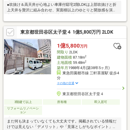
●吹抜け＆高天井が心地よい車庫付邸宅2階LDKは上部吹抜けと折
上天井を贅沢に組み合わせ、実面積以上のゆとりと開放感を演
出。カースペースも完備した洗練の一棟です。●若林の閑静な住
環境とゆとりある前面道路都会の喧騒から離れた穏やかで閑静な
住宅街。すっきりと美しく整備された前面道路は十分なゆとりが
東京都世田谷区太子堂４ 1億5,800万円 2LDK
あり、車の出し入れもスムーズ。小さなお子様がいるご家庭も安
心の環境です。● 駅・買い物・三軒茶屋を普段使いする利便駅や
スーパー、コンビニがすべて徒歩5分圏内に集結。お洒落なショッ
1億5,800
万円
プやグルメが集まる人気の三軒茶屋エリアも気軽に日常使いでき
間取り
2LDK
る、良好な利便性と好立地が魅力です。
2
建物面積
87.18m
2
土地面積
59.48m
築年月
1988年4月(築38年5ヶ月)
東急田園都市線 三軒茶屋駅 徒歩4
分
その他の交通
東京都世田谷区太子堂４
3階建て以上
所有権
即入居可
リフォームリノベーシ
ョン
まだ何も決まっていなくても大丈夫です。掲載されている情報だ
けでは見えない「デメリット」や「見落としがちなポイント」ま