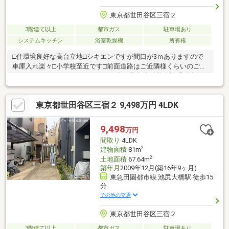
東京都世田谷区三宿２
3階建て以上
都市ガス
駐車場あり
システムキッチン
浴室乾燥機
所有権
□住環境良好な高台立地□シキエンですが間口が3ｍありますので
車庫入れ楽々□小学校至近です□前面道路はご近隣様くらいのご利
用しかありません□8/30リフォーム完了予定◆先着申込受付中
Always By Your Side ～いつもあなたのそばに～株式会社マーベ
ラス 本店 TEL０３－５７９０－５４１１
東京都世田谷区三宿２ 9,498万円 4LDK
9,498
万円
間取り
4LDK
2
建物面積
81m
2
土地面積
67.64m
築年月
2009年12月(築16年9ヶ月)
東急田園都市線 池尻大橋駅 徒歩15
分
その他の交通
東京都世田谷区三宿２
3階建て以上
都市ガス
駐車場あり