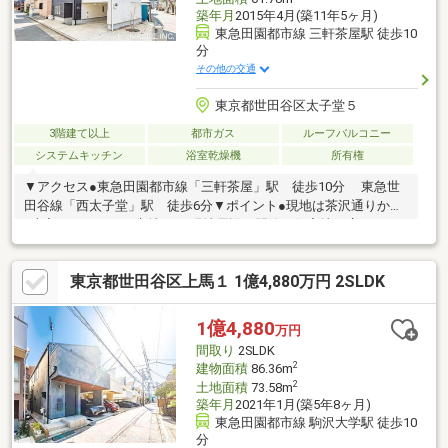
築年月
2015年4月(築11年5ヶ月)
東急田園都市線 三軒茶屋駅 徒歩10
分
その他の交通
東京都世田谷区太子堂５
3階建て以上
都市ガス
ルーフバルコニー
システムキッチン
浴室乾燥機
所有権
▼アクセス●東急田園都市線「三軒茶屋」駅 徒歩10分 東急世
田谷線「西太子堂」駅 徒歩6分▼ポイント●現地は茶沢通りから
1本入ったところに立地。 現地周辺は閑静な住宅地が広がって
います。●北東・北西の角地です。●システムキッチンは、リビン
グを見渡せるカウンター式。●ルーフバルコニー付住戸。●大切な
東京都世田谷区上馬１ 1億4,880万円 2SLDK
愛車を雨風から防げるビルトイン車庫。 ▼周辺環境●太子堂小学
校・・・・・・・・約490ｍ●太子堂中学校・・・・・・・・約
340ｍ●太子堂保育園・・・・・・・・約120ｍ●サミット代沢十字
1億4,880
万円
路店・・・・約400ｍ
間取り
2SLDK
2
建物面積
86.36m
2
土地面積
73.58m
築年月
2021年1月(築5年8ヶ月)
東急田園都市線 駒沢大学駅 徒歩10
分