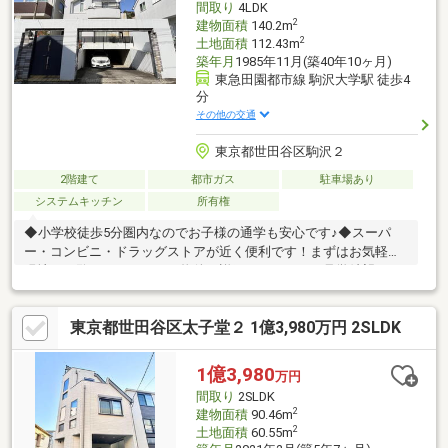
間取り
4LDK
2
建物面積
140.2m
2
土地面積
112.43m
築年月
1985年11月(築40年10ヶ月)
東急田園都市線 駒沢大学駅 徒歩4
分
その他の交通
東京都世田谷区駒沢２
2階建て
都市ガス
駐車場あり
システムキッチン
所有権
◆小学校徒歩5分圏内なのでお子様の通学も安心です♪◆スーパ
ー・コンビニ・ドラッグストアが近く便利です！まずはお気軽に
現地をご覧くださいませ。物件の詳細について、ご見学希望のお
客様は下記番号までお気軽にご連絡下さい。お問い合わせ専用フ
リーダイヤル【0120－104－132】
東京都世田谷区太子堂２ 1億3,980万円 2SLDK
1億3,980
万円
間取り
2SLDK
2
建物面積
90.46m
2
土地面積
60.55m