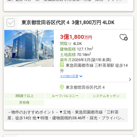
シーに配慮された2階リビング設計・LDKはゆとりある約19.5帖・
お料理中もLDの様子を見守れる対面式キッチン・全居室6帖以上
の広さと収納スペースを確保・各階にトイレを配置・カースペー
東京都世田谷区代沢４ 3億1,800万円 4LDK
ス1台分有(車種制限有)▼周辺環境・マルエツ中里店 徒歩8分(約
570m)・世田谷区立上馬公園 徒歩3分(約230m)・旭小学校 徒歩7分
(約530m)■ ご希望の住まい探しをお手伝いします
3億1,800
万円
━━━━━・・・物件の詳細・ご相談はお気軽にお問い合わせく
間取り
4LDK
ださい。
2
建物面積
127.17m
2
土地面積
70.18m
築年月
2026年3月(築1年未満)
東急田園都市線 三軒茶屋駅 徒歩14
分
その他の交通
東京都世田谷区代沢４
3階建て以上
ルーフバルコニー
システムキッチン
所有権
－物件のおすすめポイント－▼立地・東急田園都市線「三軒茶
屋」徒歩14分 他▼特徴・建物面積約38.46坪・採光・プライバシ
ーに配慮された2階リビング・LDを見渡せる対面式キッチン、IH
コンロ付・全居室に収納を設置・1・3階にトイレ有、来客時も気
兼ねなく使用可能・カースペース有(車種による)▼周辺環境・サ