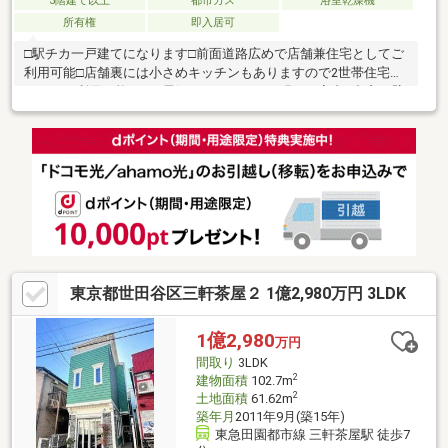
3階建て以上
都市ガス
浴室乾燥機
所有権
即入居可
□駅チカ一戸建てになります□前面道路広めで店舗兼住宅としてご
利用可能□店舗裏には小さめキッチンもありますので2世帯住宅と
してもご利用可能です□電気をつけなくても明るい室内□出窓や壁
紙などおしゃれ感あります□お近くには消防署や警察署などイン
フラ至近です□小学校まで徒歩2-3分□田園都市線も世田谷線もご
利用可能□そのままご利用可能ですがリフォーム必要なときはご
相談ください◆先着申込受付中Always By Your Side ～いつもあ
なたのそばに～株式会社マーベラス 本店 TEL０３－５７９０
－５４１１
東京都世田谷区三軒茶屋２ 1億2,980万円 3LDK
1億2,980
万円
間取り
3LDK
2
建物面積
102.7m
2
土地面積
61.62m
築年月
2011年9月(築15年)
東急田園都市線 三軒茶屋駅 徒歩7