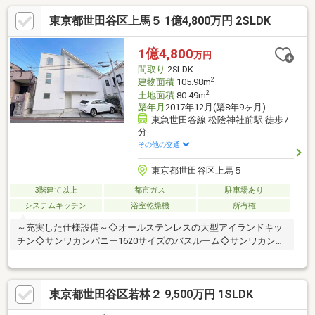
東京都世田谷区上馬５ 1億4,800万円 2SLDK
1億4,800
万円
間取り
2SLDK
2
建物面積
105.98m
2
土地面積
80.49m
築年月
2017年12月(築8年9ヶ月)
東急世田谷線 松陰神社前駅 徒歩7
分
その他の交通
東京都世田谷区上馬５
3階建て以上
都市ガス
駐車場あり
システムキッチン
浴室乾燥機
所有権
～充実した仕様設備～◇オールステンレスの大型アイランドキッ
チン◇サンワカンパニー1620サイズのバスルーム◇サンワカンパ
ニーW1200洗面台◇食洗機・浄水器付き◇スティックリモコンタ
イプタンクレストイレこだわりの詰まった素敵な注文住宅です。
閑静な住宅エリアながら「三軒茶屋」駅や「駒沢大学」駅も徒歩
東京都世田谷区若林２ 9,500万円 1SLDK
圏内、スーパーやコンビニ等も点在しており、生活利便性が高い
住環境です。まずはお気軽に現地をご覧下さいませ。物件の詳細