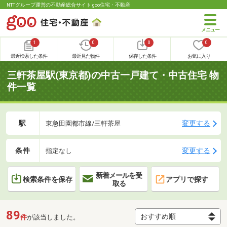
NTTグループ運営の不動産総合サイト goo住宅・不動産
1
0
0
0
最近検索した条件
最近見た物件
保存した条件
お気に入り
三軒茶屋駅(東京都)の中古一戸建て・中古住宅 物
件一覧
駅
変更する
東急田園都市線/三軒茶屋
条件
変更する
指定なし
新着メールを受
検索条件を保存
アプリで探す
取る
89
件
が該当しました。