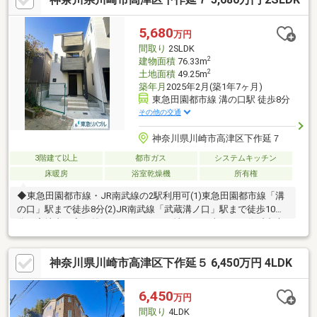
タ付インターホンなど、快適な暮らしを支える充実の室内設備。
■カースペースも完備。都市ガス対応。即引渡し可能。まずは、
5,680
万円
ご相談ください 新築戸建物件もお取り扱いあり。詳細は担当まで
間取り
2SLDK
ご連絡ください。
2
建物面積
76.33m
2
土地面積
49.25m
築年月
2025年2月(築1年7ヶ月)
東急田園都市線 溝の口駅 徒歩8分
その他の交通
神奈川県川崎市高津区下作延７
3階建て以上
都市ガス
システムキッチン
床暖房
浴室乾燥機
所有権
◆東急田園都市線・JR南武線の2駅利用可(1)東急田園都市線「溝
の口」駅まで徒歩8分(2)JR南武線「武蔵溝ノ口」駅まで徒歩10
分・宅地内は高低差のないフラットな地形。・東側は下作延中央
公園のため、車は通りません。・キッチン・浴室・洗面室・お手
洗いなど各種水回りには窓が設置・各居室収納の他、階段下収納
神奈川県川崎市高津区下作延５ 6,450万円 4LDK
が有り収納豊富。・リビングを見渡せるカウンター式のシステム
キッチン(食洗機、浄水器が備え付け)・1坪タイプ(1616サイズ)の
浴室(浴室換気乾燥機付)・リビングダイニング部分には足元から
6,450
万円
温まる床暖房が設置・空気の循環を促す24時間換気システムを採
間取り
4LDK
用・玄関ドアは電子キーを採用