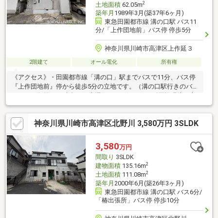
2
土地面積
62.05m
築年月
1989年3月(築37年6ヶ月)
東急田園都市線 溝の口駅 バス11
分/「上作団地前」バス停 停歩5分
神奈川県川崎市高津区上作延３
2階建て
オール電化
所有権
《アクセス》・田園都市線「溝の口」駅までバスで11分、バス停
『上作団地前』停から徒歩5分の立地です。（溝の口駅行きのバス
は、平日午前7～8時台は29本運行しています。）《周辺環境・立
地条件》・宅地内は高低差のないフラットな地形です。・南東側
は建物がないため日照採光良好で開放感があります。《道路・方
神奈川県川崎市高津区北野川 3,580万円 3SLDK
位等》・前面道路は通りぬけができないため、車の交通量が少な
いのが特徴です。《室内の特徴》・オール電化システムのため、
ガス漏れの心配もいりません。またIHクッキングヒーターを設置
3,580
万円
しておりますので、お手入れもしやすいです。《改修・リフォー
間取り
3SLDK
ム》・給湯器交換（令和7年1月）
2
建物面積
135.16m
2
土地面積
111.08m
築年月
2000年6月(築26年3ヶ月)
東急田園都市線 溝の口駅 バス6分/
「椿出張所」バス停 停歩10分