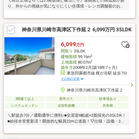
＼高台立地ならではの開放感と陽当たり／道路面との高低差があ
り、外からの視線が気になりにくい住環境・レンガ調舗装のお庭
スペース付き・空室につき、いつでもご見学可能です！■4LDK＋
全居室6帖以上のゆとりある間取り■ワイドな掃き出し窓が明るさ
と開放感を演出■ダイニング配置がしやすく、リビングを広々活
神奈川県川崎市高津区下作延２ 6,099万円 3SLDK
用可能≪注目ポイント≫・木目調で統一された温もりある室内デ
ザイン・障子や木目天井が美しい本格和室あり・2面採光のお部屋
が多く、風通し良好
6,099
万円
間取り
3SLDK
2
建物面積
99.16m
2
土地面積
80.07m
築年月
2008年2月(築18年7ヶ月)
東急田園都市線 梶が谷駅 徒歩7分
その他の交通
神奈川県川崎市高津区下作延２
3階建て以上
都市ガス
駐車場あり
システムキッチン
浴室乾燥機
所有権
＼駅徒歩7分／通勤通学に便利♪■全居室6帖超×2面採光の3SLDK！
■給排水管更新済！開放的な幅員22m公道面！▽仕様・設備・2階
に水回りを集約した家事ラク動線♪・全居室収納付きでお部屋すっ
きり整います◎・浄水器、浴室乾燥機など設備充実！【2026年5
月リフォーム完了】・キッチン・浴室・洗面・トイレ・給排水管