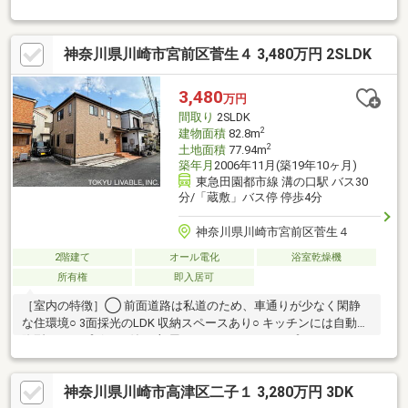
16.0帖、リビングは床暖房付・お料理中もご家族を見守れる対面
式キッチン・和室がLDに隣接・主寝室は約9.0帖、南向きバルコニ
ー付・浴室乾燥機有・並列2台駐車可能(車種制限有)・外壁塗装・
神奈川県川崎市宮前区菅生４ 3,480万円 2SLDK
屋根塗装（2023年12月完了）・給湯器交換（2025年8月）▼設
備・太陽光パネル(2019年2月)▼周辺環境・川崎市立稗原小学校
徒歩2分(約160m)■ ご希望の住まい探しをお手伝いします物件の詳
3,480
万円
細・ご相談はお気軽にお問い合わせください。
間取り
2SLDK
2
建物面積
82.8m
2
土地面積
77.94m
築年月
2006年11月(築19年10ヶ月)
東急田園都市線 溝の口駅 バス30
分/「蔵敷」バス停 停歩4分
神奈川県川崎市宮前区菅生４
2階建て
オール電化
浴室乾燥機
所有権
即入居可
［室内の特徴］◯ 前面道路は私道のため、車通りが少なく閑静
な住環境○ 3面採光のLDK 収納スペースあり○ キッチンには自動昇
降型のカップボート付○ 2部屋にわたるワイドタイプのバルコニー
○ 和室には大容量のウォークインクローゼット○ 2階のホールから
はクローゼット（納戸収納）に入室可能 ご趣味のものや場所を取
神奈川県川崎市高津区二子１ 3,280万円 3DK
るものを収納できます［担当者から］3駅アクセス可能な菅生4丁