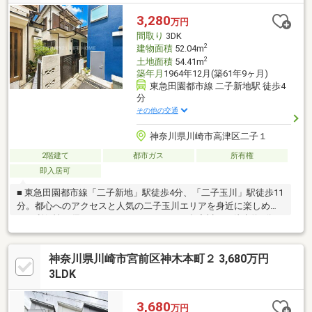
目の戸建物件です。室内は丁寧に使われており、クリーニングも
実施済みです。2階はゆとりあるクローゼットや納戸スペースがあ
3,280
万円
り、ご家族のお荷物も収納いただけます。お気軽にお問い合わせ
間取り
3DK
ください。
2
建物面積
52.04m
2
土地面積
54.41m
築年月
1964年12月(築61年9ヶ月)
東急田園都市線 二子新地駅 徒歩4
分
その他の交通
神奈川県川崎市高津区二子１
2階建て
都市ガス
所有権
即入居可
■ 東急田園都市線「二子新地」駅徒歩4分、「二子玉川」駅徒歩11
分。都心へのアクセスと人気の二子玉川エリアを身近に楽しめ
る、利便性に優れたロケーションです。■ 多摩川まで徒歩約3分。
四季折々の自然を感じながら、散歩やジョギング、サイクリング
など、ゆとりあるリバーサイドライフを満喫できます。■ スーパ
神奈川県川崎市宮前区神木本町２ 3,680万円
ー・コンビニ・商店街が徒歩圏内に揃い、毎日のお買い物も快
適。人気の「二子玉川ライズ」へも徒歩約14分で、ショッピング
3LDK
やグルメを気軽に楽しめます。■ 多摩川や二子玉川エリアの魅力
を身近に感じながら、自分らしい暮らしを実現できる、利便性と
3,680
万円
住環境を兼ね備えた住まいです。