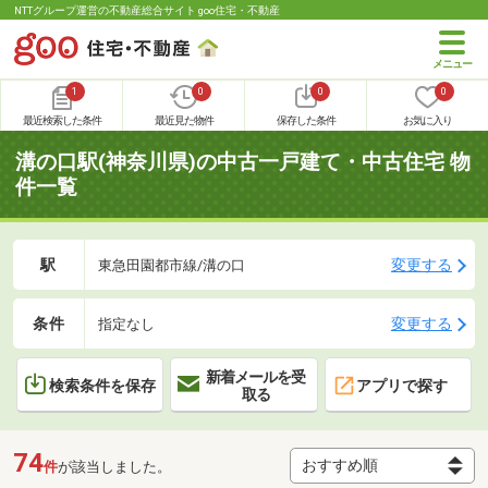
NTTグループ運営の不動産総合サイト goo住宅・不動産
1
0
0
0
最近検索した条件
最近見た物件
保存した条件
お気に入り
溝の口駅(神奈川県)の中古一戸建て・中古住宅 物
件一覧
駅
変更する
東急田園都市線/溝の口
条件
変更する
指定なし
新着メールを受
検索条件を保存
アプリで探す
取る
74
件
が該当しました。