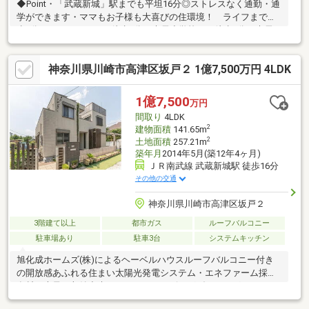
◆Point・「武蔵新城」駅までも平坦16分◎ストレスなく通勤・通
学ができます・ママもお子様も大喜びの住環境！ ライフまで徒
歩7分、クリエイトまで徒歩6分、末長小学校まで徒歩4分、末長
公園まで徒歩3分、末長宗田公園まで徒歩3分・目の前が抜ける開
放感！T字路が生んだ、光と風が通り抜ける築浅2SLDK・限られ
神奈川県川崎市高津区坂戸２ 1億7,500万円 4LDK
た空間を無駄にしないスマートな設計。玄関と3階に賢く収納を配
置・リビングには足元から温まる床暖房を完備 階段側には冷暖
房の風を逃さないロールカーテンを備え、年中快適で省エネな暮
1億7,500
万円
らしを実現◆既存設備サポート保証を無料付帯！中古物件をご購
間取り
4LDK
入する際の不安をサポートさせて頂きます。
2
建物面積
141.65m
2
土地面積
257.21m
築年月
2014年5月(築12年4ヶ月)
ＪＲ南武線 武蔵新城駅 徒歩16分
その他の交通
神奈川県川崎市高津区坂戸２
3階建て以上
都市ガス
ルーフバルコニー
駐車場あり
駐車3台
システムキッチン
旭化成ホームズ(株)によるヘーベルハウスルーフバルコニー付き
の開放感あふれる住まい太陽光発電システム・エネファーム採用
食材を大量に収納出来るパントリーリビングダイニング、キッチ
ンに床暖房5.1chサラウンドのスピーカー各居室、開口部が2箇所