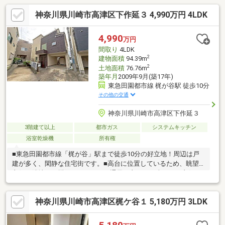
神奈川県川崎市高津区下作延３ 4,990万円 4LDK
4,990
万円
間取り
4LDK
2
建物面積
94.39m
2
土地面積
76.76m
築年月
2009年9月(築17年)
東急田園都市線 梶が谷駅 徒歩10分
その他の交通
神奈川県川崎市高津区下作延３
3階建て以上
都市ガス
システムキッチン
浴室乾燥機
所有権
■東急田園都市線「梶が谷」駅まで徒歩10分の好立地！周辺は戸
建が多く、閑静な住宅街です。■高台に位置しているため、眺望
良好！隣地との間隔もあるため、通風も良く、日当たりも良好で
す！■庭付き！家庭菜園も楽しめます！■2階に水回り一式がそろ
った間取り！家事動線に優れた仕様です。2階にバルコニーもある
神奈川県川崎市高津区梶ケ谷１ 5,180万円 3LDK
ため、洗濯物を干すのも楽ちんです。■浴室、洗面室、トイレに
窓有！換気も良好です。＊＊個人事業主の方や会社経営者の方な
ど住宅ローンにご不安がある方＊＊弊社には専属のファイナンシ