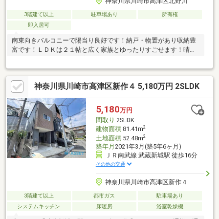
神奈川県川崎市高津区北野川
3階建て以上
駐車場あり
所有権
即入居可
南東向きバルコニーで陽当り良好です！納戸・物置があり収納豊
富です！ＬＤＫは２１帖と広く家族とゆったりすごせます！晴れ
た日はスカイツリー・東京タワーを一望できます！【充実の設
備・仕様】●カースペース●下足入れ●各階にトイレあり●３面バル
コニー●収納スペース●物置*☆：*☆：*☆：*☆：*☆：*☆：
神奈川県川崎市高津区新作４ 5,180万円 2SLDK
*☆：*☆：*☆：*☆：*☆：*☆：*☆：*☆：■平日休日いつでも
ご見学可能です！■お問い合わせ、見学予約は【無料通話】
【0800-603-2880】【センチュリー21ゲットハウス】まで！*☆：
5,180
万円
*☆：*☆：*☆：*☆：*☆：*☆：*☆：*☆：*☆：*☆：*☆：
間取り
2SLDK
*☆：*☆
2
建物面積
81.41m
2
土地面積
52.48m
築年月
2021年3月(築5年6ヶ月)
ＪＲ南武線 武蔵新城駅 徒歩16分
その他の交通
神奈川県川崎市高津区新作４
3階建て以上
都市ガス
駐車場あり
システムキッチン
床暖房
浴室乾燥機