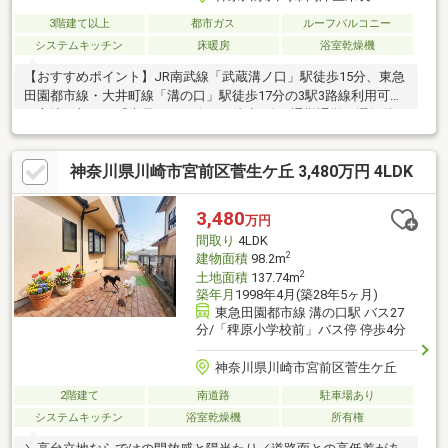
3階建て以上
都市ガス
ルーフバルコニー
システムキッチン
床暖房
浴室乾燥機
【おすすめポイント】JR南武線「武蔵溝ノ口」駅徒歩15分、東急
田園都市線・大井町線「溝の口」駅徒歩17分の3駅3路線利用可能
な立地。加えて「末長」バス停まで徒歩1分、通勤通学の選択肢が
多彩。建物は2022年10月築の木造3階建。屋上ルーフバルコニー
にはスロップシンクも備わり、お子様のプール遊びなど多目的に
神奈川県川崎市宮前区菅生ケ丘 3,480万円 4LDK
活用可能【見どころ】・駅まで平坦なアプローチ・スーパー、コ
ンビニ近隣【周辺環境】まいばすけっと川崎末長2丁目店まで約
80m【ご見学について】ご希望日時を第2希望まで送信→日程調整
3,480
万円
いたします。ローン/住替えも同時相談可能です（お子様連れ
間取り
4LDK
OK・オンライン可）
2
建物面積
98.2m
2
土地面積
137.74m
築年月
1998年4月(築28年5ヶ月)
東急田園都市線 溝の口駅 バス27
分/「稗原小学校前」バス停 停歩4分
神奈川県川崎市宮前区菅生ケ丘
2階建て
南道路
駐車場あり
システムキッチン
浴室乾燥機
所有権