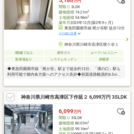
5,180
万円
ャルプランナーがいるため、住宅ローンにご不安がある方もご安
間取り
3LDK
心下さい。
2
建物面積
74.21m
2
土地面積
54.96m
築年月
2023年12月(築2年9ヶ月)
東急田園都市線 梶が谷駅 徒歩12分
その他の交通
神奈川県川崎市高津区梶ケ谷１
3階建て以上
都市ガス
ルーフバルコニー
駐車場あり
システムキッチン
床暖房
◆東急田園都市線「梶が谷」駅まで徒歩約12分、「溝の口」駅も
利用可能で都内各方面へのアクセス良好◆前面道路幅員約6.5ｍの
公道に面し、駐車もスムーズ◆南西に面した2階リビングで明る
い光が差し込み、プライバシーも確保◆家族や友人との会話を楽
しみながらお料理が可能な対面式キッチン◆自然と顔を合わせて
神奈川県川崎市高津区下作延２ 6,099万円 3SLDK
コミュニケーションが可能なリビング階段仕様◆全居室収納付き
ですっきりとしたプライベート空間◆WICが設けられ、季節物等
の大きな荷物も収納可能◆防音対策はもちろん、冬場の結露も抑
6,099
万円
制可能な二重窓構造◆「西梶ケ谷小学校」まで徒歩約9分、「宮
間取り
3SLDK
崎中学校」まで徒歩約6分と無理なく通学可能
2
建物面積
80.07m
2
土地面積
99.16m
築年月
2008年2月(築18年7ヶ月)