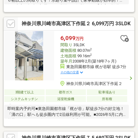
６帖以上の間取りです！水廻り集中設計で家事動線が効率的！納
戸は書斎・趣味の部屋などに利用でき便利です！【充実の設備・
仕様】●システムキッチン●浄水器●浴室乾燥機●追い焚き●インタ
ーホン●収納*☆：*☆：*☆：*☆：*☆：*☆：*☆：*☆：*☆：
神奈川県川崎市高津区下作延２ 6,099万円 3SLDK
*☆：*☆：*☆：*☆：*☆：■平日休日いつでもご見学可能です！
■お問い合わせ、見学予約は【無料通話】【0800-603-2880】【セ
ンチュリー21ゲットハウス】まで！*☆：*☆：*☆：*☆：*☆：
6,099
万円
*☆：*☆：*☆：*☆：*☆：*☆：*☆：*☆：*☆：
間取り
3SLDK
2
建物面積
80.07m
2
土地面積
99.16m
築年月
2008年2月(築18年7ヶ月)
東急田園都市線 梶が谷駅 徒歩7分
その他の交通
神奈川県川崎市高津区下作延２
3階建て以上
都市ガス
駐車場あり
システムキッチン
浴室乾燥機
所有権
即時案内予約可■東急田園都市線「梶が谷」駅徒歩7分の好立地！
「溝の口」駅へも徒歩圏内で2沿線利用が可能。■2026年5月に内
外装リフォームを終えたばかりの、大変きれいなリノベーション
物件！■LDKは15畳以上、全居室6畳以上のゆとりある3階建て
3LDK。全室フローリングでお手入れもラクラク！■システムキッ
神奈川県川崎市高津区下作延７ 5,680万円 2SLDK
チン（食洗機・浄水器付）、浴室乾燥機、トイレ2ヶ所、TVモニ