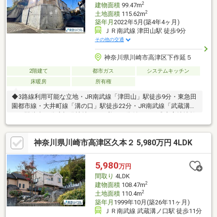
2
建物面積
99.47m
2
土地面積
115.62m
築年月
2022年5月(築4年4ヶ月)
ＪＲ南武線 津田山駅 徒歩9分
その他の交通
神奈川県川崎市高津区下作延５
2階建て
都市ガス
システムキッチン
床暖房
所有権
◆3路線利用可能な立地・JR南武線「津田山」駅徒歩9分・東急田
園都市線・大井町線「溝の口」駅徒歩22分・JR南武線「武蔵溝ノ
口」駅徒歩23分◆旧分譲地につき美しい街並みを形成◆宅地地盤
面が前面道路よりも約3ｍ高くなっているため、道路からの目線が
気になりません◆北東角地につき、採光・通風良好です◆LDには
神奈川県川崎市高津区久本２ 5,980万円 4LDK
電気式床暖房有◆食洗機、浄水器一体型混合水栓有◆浴室換気乾
燥暖房機付きマックスバリュ津田山店：約650mトップパルケ久地
店：約790mファミリーマート津田山駅前店：520m川崎市立下作
5,980
万円
延小学校：約700m川崎市立西高津中学校：約2000m
間取り
4LDK
2
建物面積
108.47m
2
土地面積
110.4m
築年月
1999年10月(築26年11ヶ月)
ＪＲ南武線 武蔵溝ノ口駅 徒歩11分