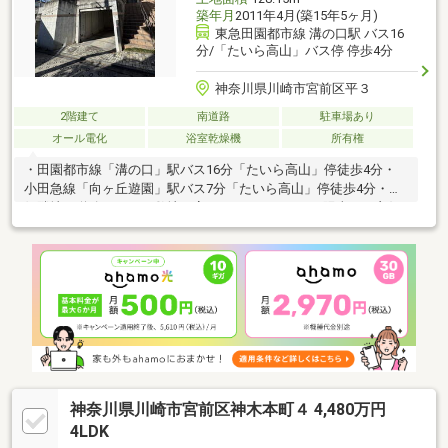
築年月
2011年4月(築15年5ヶ月)
東急田園都市線 溝の口駅 バス16
分/「たいら高山」バス停 停歩4分
神奈川県川崎市宮前区平３
2階建て
南道路
駐車場あり
オール電化
浴室乾燥機
所有権
・田園都市線「溝の口」駅バス16分「たいら高山」停徒歩4分・
小田急線「向ヶ丘遊園」駅バス7分「たいら高山」停徒歩4分・南
側隣地（道路）よりも敷地が高くなっているため、陽当たり良好
です。・トヨタホーム施工の軽量鉄骨造を採用しています。・前
面道路は通りぬけができないため、車の交通量が少ないのが特徴
です。・広々とした庭先とウッドデッキがあり、明るく開放的で
す。・リビングダイニング部分には床暖房を設置《リフォーム履
歴》・カップボード新設、玄関にエコカラット(2015年)・外構工
事(ウッドデッキ、人工芝) (2017年)・ガレージドア新設(2021
年)・玄関ドア交換(2022年)
神奈川県川崎市宮前区神木本町４ 4,480万円
4LDK