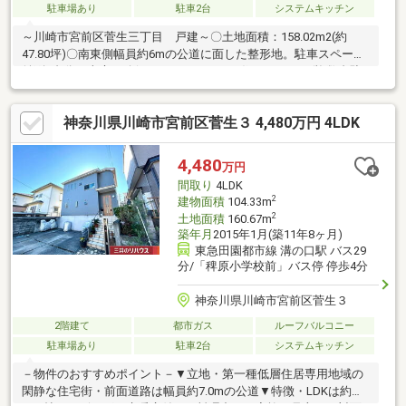
駐車場あり
駐車2台
システムキッチン
～川崎市宮前区菅生三丁目 戸建～〇土地面積：158.02m2(約
47.80坪)〇南東側幅員約6mの公道に面した整形地。駐車スペース
並列2台分＋南庭を確保したゆとりあるお住まいです。(複数台駐
車の可否は車種によります。)◎2022年10月外装メンテナンス
(外壁、屋根再塗装等)実施。◎南側に芝生の庭を設けた プライ
神奈川県川崎市宮前区菅生３ 4,480万円 4LDK
ベートテラスあり。◎玄関上部は吹き抜け等、 こだわりの感じ
られる建物◎ゆとりあるバルコニー
4,480
万円
間取り
4LDK
2
建物面積
104.33m
2
土地面積
160.67m
築年月
2015年1月(築11年8ヶ月)
東急田園都市線 溝の口駅 バス29
分/「稗原小学校前」バス停 停歩4分
神奈川県川崎市宮前区菅生３
2階建て
都市ガス
ルーフバルコニー
駐車場あり
駐車2台
システムキッチン
－物件のおすすめポイント－▼立地・第一種低層住居専用地域の
閑静な住宅街・前面道路は幅員約7.0mの公道▼特徴・LDKは約