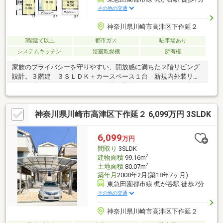
その他の交通
神奈川県川崎市高津区下作延２
3階建て以上
都市ガス
駐車場あり
システムキッチン
浴室乾燥機
所有権
家族のプライバシーを守りやすい、開放感に満ちた２階リビング
設計。３階建 ３ＳＬＤＫ＋カースペース１台 新規内外装リフ
ォーム済み。ゆとりのＬＤＫ１６帖。壁付けキッチンなので空間
を広く使えます。全居室６帖以上かつ２面採光。「梶ヶ谷」駅ま
で徒歩７分の立地。
神奈川県川崎市高津区下作延２ 6,099万円 3SLDK
6,099
万円
間取り
3SLDK
2
建物面積
99.16m
2
土地面積
80.07m
築年月
2008年2月(築18年7ヶ月)
東急田園都市線 梶が谷駅 徒歩7分
その他の交通
神奈川県川崎市高津区下作延２