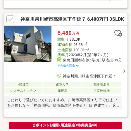
めますこだわりのリノベーションポイント■キッチン裏は天井ま
での壁面収納とし、Mieleのオーブンを組み込みました。■洗面室
にタオルヒーター設置■キッチンは奥行400ｍｍの人造大理石の天
神奈川県川崎市高津区下作延７ 6,480万円 3SLDK
板とし下部収納造作■玄関、リビングの床をタイルに変更
6,480
万円
間取り
3SLDK
2
建物面積
93.58m
2
土地面積
103.81m
築年月
2023年2月(築3年7ヶ月)
東急田園都市線 溝の口駅 徒歩13分
その他の交通
神奈川県川崎市高津区下作延７
2階建て
都市ガス
駐車場あり
システムキッチン
床暖房
浴室乾燥機
こだわりで選びたい方におすすめ。川崎市高津区エリアで住まい
をお探しなら「神奈川県川崎市高津区下作延7丁目 戸建て」。床
暖房は燃料や火を使わない暖房器具のため安全に使うことができ
ます。駅徒歩13分の場所にある物件です。とてもゆとりのある環
境が魅力の6480万円の物件。これから先、どんなお住まいで生活
をしたいですか。あなたの希望にかなうお住まい探しを、ぜひ当