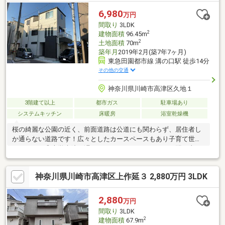
マート川崎坂戸二丁目店／徒歩3分（約200ｍ）・マルエツ川崎坂
6,980
万円
戸店／徒歩5分（約330ｍ）
間取り
3LDK
2
建物面積
96.45m
2
土地面積
70m
築年月
2019年2月(築7年7ヶ月)
東急田園都市線 溝の口駅 徒歩14分
その他の交通
神奈川県川崎市高津区久地１
3階建て以上
都市ガス
駐車場あり
システムキッチン
床暖房
浴室乾燥機
桜の綺麗な公園の近く、前面道路は公道にも関わらず、居住者し
か通らない道路です！広々としたカースペースもあり子育て世帯
におすすめ◎大学病院や遅くまでやっているスーパー、習い事や
保育園もお近くです。全居室6畳以上、LDK18J、リビングの天井
高は2.6mです。
神奈川県川崎市高津区上作延３ 2,880万円 3LDK
2,880
万円
間取り
3LDK
2
建物面積
67.9m