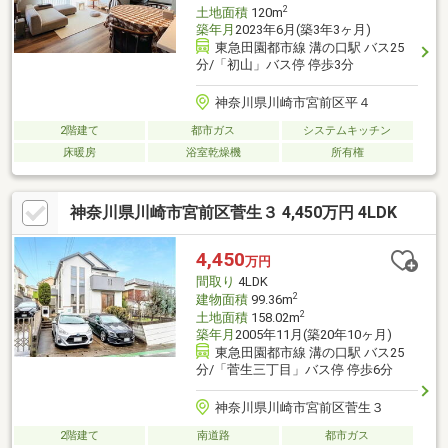
2
土地面積
120m
築年月
2023年6月(築3年3ヶ月)
東急田園都市線 溝の口駅 バス25
分/「初山」バス停 停歩3分
神奈川県川崎市宮前区平４
2階建て
都市ガス
システムキッチン
床暖房
浴室乾燥機
所有権
神奈川県川崎市宮前区菅生３ 4,450万円 4LDK
4,450
万円
間取り
4LDK
2
建物面積
99.36m
2
土地面積
158.02m
築年月
2005年11月(築20年10ヶ月)
東急田園都市線 溝の口駅 バス25
分/「菅生三丁目」バス停 停歩6分
神奈川県川崎市宮前区菅生３
2階建て
南道路
都市ガス