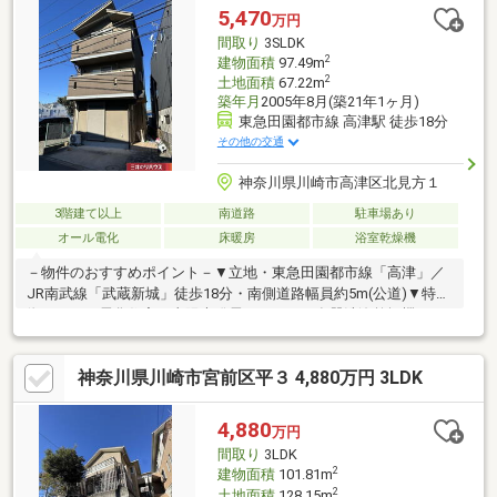
5,470
万円
間取り
3SLDK
2
建物面積
97.49m
2
土地面積
67.22m
築年月
2005年8月(築21年1ヶ月)
東急田園都市線 高津駅 徒歩18分
その他の交通
神奈川県川崎市高津区北見方１
3階建て以上
南道路
駐車場あり
オール電化
床暖房
浴室乾燥機
－物件のおすすめポイント－▼立地・東急田園都市線「高津」／
JR南武線「武蔵新城」徒歩18分・南側道路幅員約5m(公道)▼特
徴・オール電化住宅・太陽光発電システム・食器洗浄乾燥機・キ
ッチン電動昇降吊戸棚・システムキッチンには除菌水専用の生成
器・季節物の収納等にも役立つ小屋裏収納付・多用途に活用しや
神奈川県川崎市宮前区平３ 4,880万円 3LDK
すい窓・収納付のサービススペース約6.5帖▼周辺環境・まいばす
けっと川崎北見方店 徒歩3分(約210m)・ローソン川崎北見方一丁
目店 徒歩4分(約320m)■ ご希望の住まい探しをお手伝いします
4,880
万円
━━━━━・・・物件の詳細・ご相談はお気軽にお問い合わせく
間取り
3LDK
ださい。
2
建物面積
101.81m
2
土地面積
128.15m