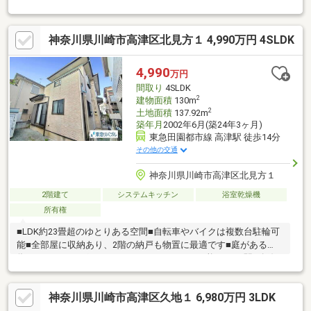
感を放ちます。室内に入ると、部屋ごとの温度差をなくし年中ク
リーンな空気を循環させる「全館空調システム」が心地よい住環
境を提供。公的機関による「設計住宅性能評価書」を取得してお
神奈川県川崎市高津区北見方１ 4,990万円 4SLDK
り、最高位の「耐震等級3」や高い断熱性能を示す「断熱等性能等
級5」「一次エネルギー消費量等級6」を網羅しています。暮らし
の中心となる2階LDKは、木目調の「下がり天井」が映える美しい
4,990
万円
空間。ブラック天板の対面キッチンにはタッチレス水栓や背面の
間取り
4SLDK
大型カップボード、海外製食洗機60cmが備わっております。
2
建物面積
130m
2
土地面積
137.92m
築年月
2002年6月(築24年3ヶ月)
東急田園都市線 高津駅 徒歩14分
その他の交通
神奈川県川崎市高津区北見方１
2階建て
システムキッチン
浴室乾燥機
所有権
■LDK約23畳超のゆとりある空間■自転車やバイクは複数台駐輪可
能■全部屋に収納あり、2階の納戸も物置に最適です■庭がある
為、ガーデニングなどをしていただくことも可能です■3駅3路線
が利用可能、行先に併せて使い分けができる便利な立地(1)東急田
園都市線「高津」駅徒歩14分(2)東急田園都市線・大井町線「溝の
神奈川県川崎市高津区久地１ 6,980万円 3LDK
口」駅徒歩19分(3)JR南武線「武蔵溝ノ口」駅徒歩19分■徒歩5分
以内にスーパーとコンビニがあり買い物に便利です・ファミリー