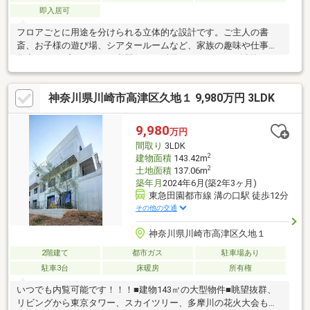
即入居可
フロアごとに用途を分けられる立体的な設計です。ご主人の書
斎、お子様の遊び場、シアタールームなど、家族の趣味や仕事に
集中できるプライベート空間として活用できます。LDK以外の4つ
の居室は、お子様の成長に合わせて個室を分けたり、夫婦それぞ
れの在宅ワークスペースとして利用したりと、多様な家族構成に
神奈川県川崎市高津区久地１ 9,980万円 3LDK
対応する柔軟性を持っています。、忙しい共働き世帯の家事負担
を軽減し、ゆとりある時間をもたらします。このエリアは、多摩
川を背景に自然も豊かで、主要駅である溝の口駅前にはマルイフ
9,980
万円
ァミリー溝口やノクティプラザ、ドン・キホーテといった大型商
間取り
3LDK
業施設が集積し、生活利便性が非常に高いのが特徴です。
2
建物面積
143.42m
2
土地面積
137.06m
築年月
2024年6月(築2年3ヶ月)
東急田園都市線 溝の口駅 徒歩12分
その他の交通
神奈川県川崎市高津区久地１
2階建て
都市ガス
駐車場あり
駐車3台
床暖房
所有権
いつでも内覧可能です！！！■建物143㎡の大型物件■眺望抜群、
リビングから東京タワー、スカイツリー、多摩川の花火大会も望