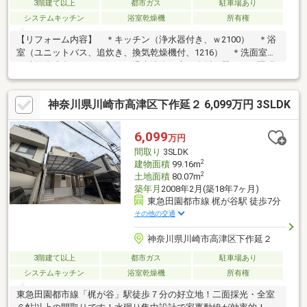
3階建て以上
都市ガス
駐車場あり
システムキッチン
浴室乾燥機
所有権
【リフォーム内容】 ＊キッチン（浄水器付き、ｗ2100） ＊浴
室（ユニットバス、追炊き、換気乾燥機付、1216） ＊洗面室
（洗面化粧台） ＊トイレ（温水洗浄便座一体型便器） ＊照明
器具、建具、給湯器、etc. ＊フローリング貼、フロアタイル
貼 ＊壁、天井、クロス貼 ＊外壁、屋根塗装【物件ご案内】
神奈川県川崎市高津区下作延２ 6,099万円 3SLDK
＊ゆとりの室内、全居室6帖以上です ＊2階にキチンと水周り、
「洗う・干す」が同じフロア完結です ・まいばすけっと160
ｍ、ローソン350ｍ ・「溝の口」駅1000ｍ、2路線利用可！大型
6,099
万円
商業施設も日常使いでき、生活利便性に優れた魅力的な立地です
間取り
3SLDK
～～お気軽にお問い合わせください～～
2
建物面積
99.16m
2
土地面積
80.07m
築年月
2008年2月(築18年7ヶ月)
東急田園都市線 梶が谷駅 徒歩7分
その他の交通
神奈川県川崎市高津区下作延２
3階建て以上
都市ガス
駐車場あり
システムキッチン
浴室乾燥機
所有権
東急田園都市線「梶が谷」駅徒歩７分の好立地！二面採光・全室