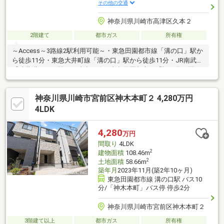
その他の交通
神奈川県川崎市高津区久本２
2階建て
都市ガス
所有権
～Access～3路線2駅利用可能～・東急田園都市線「溝の口」駅か
ら徒歩11分・東急大井町線「溝の口」駅から徒歩11分・JR南武線
「武蔵溝ノ口」駅から徒歩11分・東急田園都市線「梶が谷」駅か
ら徒歩15分～By building～スカイツリー・花火大会を一望！ウッ
ドデッキ付の開放感南東北の3面採光！光と風が抜ける明るい2階
神奈川県川崎市宮前区神木本町２ 4,280万円
リビング2世帯対応（1・2階にキッチン・トイレ完備）の柔軟設
計収納力抜群！小屋裏収納ですっきり広々とした住空間
4LDK
4,280
万円
間取り
4LDK
2
建物面積
108.46m
2
土地面積
58.66m
築年月
2023年11月(築2年10ヶ月)
東急田園都市線 溝の口駅 バス10
分/「神木本町」バス停 停歩2分
神奈川県川崎市宮前区神木本町２
3階建て以上
都市ガス
所有権