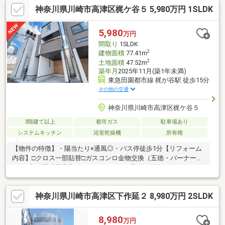
神奈川県川崎市高津区梶ケ谷５ 5,980万円 1SLDK
更新・床・壁・外壁・屋根塗装・ハウスクリーニング他─── リス
トはお住まい探しのお悩み、ご不安をサポート。・物件の詳細は
【0120-880-257 (通話無料)】 まで お気軽にお問い合わせくださ
5,980
万円
い！
間取り
1SLDK
2
建物面積
77.41m
2
土地面積
47.52m
築年月
2025年11月(築1年未満)
東急田園都市線 梶が谷駅 徒歩15分
その他の交通
神奈川県川崎市高津区梶ケ谷５
3階建て以上
都市ガス
駐車場あり
システムキッチン
浴室乾燥機
所有権
【物件の特徴】・陽当たり×通風◎・バス停徒歩1分【リフォーム
内容】□クロス一部貼替□ガスコンロ金物交換（五徳・バーナーキ
ャップ）□照明器具取付□ウォシュレット取付□傷補修□ハウスクリ
ーニング 等《アフターサービス保証付》～住んでからでも安
心・安全をサポート～ 水まわりトラブルは365日対応で安心で
神奈川県川崎市高津区下作延２ 8,980万円 2SLDK
す。詳しくはお問合せください！
8,980
万円