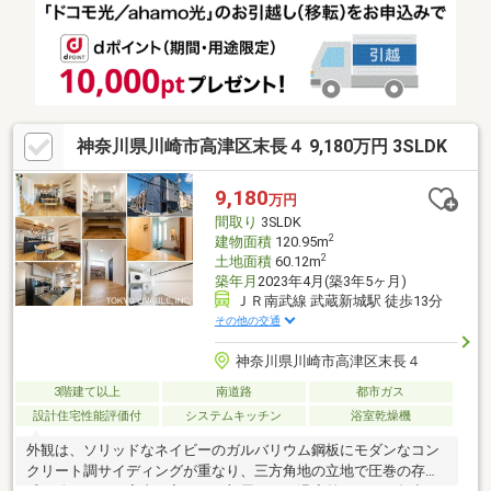
社にお任せください。当社では様々な不動産をご用意しておりま
す。
神奈川県川崎市高津区末長４ 9,180万円 3SLDK
9,180
万円
間取り
3SLDK
2
建物面積
120.95m
2
土地面積
60.12m
築年月
2023年4月(築3年5ヶ月)
ＪＲ南武線 武蔵新城駅 徒歩13分
その他の交通
神奈川県川崎市高津区末長４
3階建て以上
南道路
都市ガス
設計住宅性能評価付
システムキッチン
浴室乾燥機
外観は、ソリッドなネイビーのガルバリウム鋼板にモダンなコン
クリート調サイディングが重なり、三方角地の立地で圧巻の存在