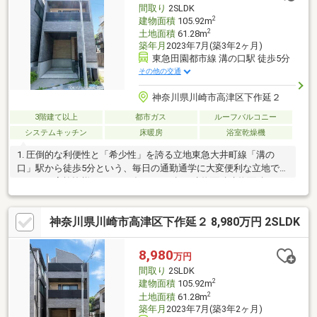
間取り
2SLDK
2
建物面積
105.92m
2
土地面積
61.28m
築年月
2023年7月(築3年2ヶ月)
東急田園都市線 溝の口駅 徒歩5分
その他の交通
神奈川県川崎市高津区下作延２
3階建て以上
都市ガス
ルーフバルコニー
システムキッチン
床暖房
浴室乾燥機
1. 圧倒的な利便性と「希少性」を誇る立地東急大井町線「溝の
口」駅から徒歩5分という、毎日の通勤通学に大変便利な立地で
す。2. ご家族皆様がくつろげる100m2超の建物面積建物面積は
105.92m2（約32.0坪）と、ご家族それぞれがプライベート空間を
持てる間取りを実現しています。3. 毎日のお買い物が楽しくなる
神奈川県川崎市高津区下作延２ 8,980万円 2SLDK
充実の周辺環境徒歩2分（157m）の「まいばすけっと 溝の口南
店」をはじめ、「オーケー 溝ノ口店（徒歩7分）」、複数のスー
パーを用途に合わせて使い分けられます。4. のびのび育てられる
8,980
万円
良好な子育て環境小さなお子様がいらっしゃるご家庭にも安心な
間取り
2SLDK
環境が整っています 。
2
建物面積
105.92m
2
土地面積
61.28m
築年月
2023年7月(築3年2ヶ月)