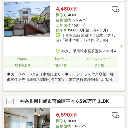
4,480
万円
間取り
4LDK
2
建物面積
126.92m
2
土地面積
158.4m
築年月
1988年3月(築38年6ヶ月)
ＪＲ南武線 武蔵溝ノ口駅 バス15
分/「神木本町」バス停 停歩8分
神奈川県川崎市宮前区神木本町４
2階建て
都市ガス
ルーフバルコニー
駐車場あり
駐車2台
所有権
◆カースペース2台（車種により）◆ルーフテラス付き◇第一種
低層住居専用地域の閑静な住宅街♪◇東京急行電鉄(株)による旧分
譲地◆積水ハウス施工の軽量鉄骨造◆デザイン性、耐久性、耐火
性に優れた「ダインコンクリート」外壁
神奈川県川崎市宮前区平４ 6,590万円 3LDK
6,590
万円
間取り
3LDK
2
建物面積
104.75m