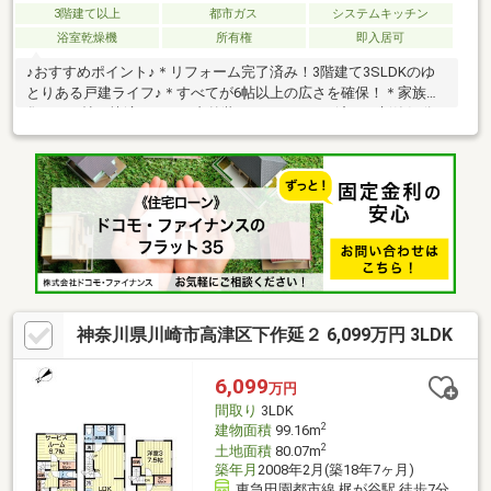
3階建て以上
都市ガス
システムキッチン
浴室乾燥機
所有権
即入居可
♪おすすめポイント♪＊リフォーム完了済み！3階建て3SLDKのゆ
とりある戸建ライフ♪＊すべてが6帖以上の広さを確保！＊家族が
集う16.0帖の快適LDK！＊内外装フルリフォーム済み！新築気分
でそのまま気持ちよく新生活をスタートできます◆◇物件探し・
資金計画でお悩みの方へ◇◆横浜市の不動産なら当社ＫＩＺＵＮ
Ａまでお問い合わせ下さい。ＳＵＵＭＯや他サイトには公開して
いない未公開物件や販売予定物件も多数ご紹介中！資金計画にお
悩みの方にはファイナンシャルプランナーによる無料相談会を承
ります。物件ご購入後もＦＰによる生涯無料相談付きで家計のア
フターフォローもお任せください！
神奈川県川崎市高津区下作延２ 6,099万円 3LDK
6,099
万円
間取り
3LDK
2
建物面積
99.16m
2
土地面積
80.07m
築年月
2008年2月(築18年7ヶ月)
東急田園都市線 梶が谷駅 徒歩7分