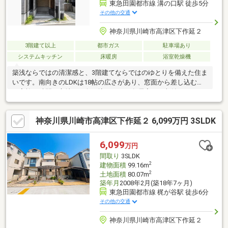
東急田園都市線 溝の口駅 徒歩5分
その他の交通
神奈川県川崎市高津区下作延２
3階建て以上
都市ガス
駐車場あり
システムキッチン
床暖房
浴室乾燥機
築浅ならではの清潔感と、3階建てならではのゆとりを備えた住ま
いです。南向きのLDKは18帖の広さがあり、窓面から差し込む光
が家族の時間を心地よく包み込みます。各居室には収納をしっか
り確保し、WICやSICなど“しまえる”工夫が随所に。駅徒歩5分と
いう利便性も大きな魅力で、日々の通勤・通学や買い物がスムー
神奈川県川崎市高津区下作延２ 6,099万円 3SLDK
ズに完結します。設備もまだまだ新しく、快適性と安心感を両立
した、長く愛せる住宅です。
6,099
万円
間取り
3SLDK
2
建物面積
99.16m
2
土地面積
80.07m
築年月
2008年2月(築18年7ヶ月)
東急田園都市線 梶が谷駅 徒歩6分
その他の交通
神奈川県川崎市高津区下作延２