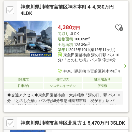
あり洗面所に繋がる導線のシューズインクローゼットウォークイ
神奈川県川崎市宮前区神木本町４ 4,380万円
ンクローゼット付きで収納豊富階段下にも大容量の収納スペース
玄関ポーチを備えたゆとりあるアプローチご家族で快適にお住ま
4LDK
いいただける住環境
4,380
万円
間取り
4LDK
2
建物面積
100.09m
2
土地面積
125.39m
築年月
2013年10月(築12年11ヶ月)
東急田園都市線 溝の口駅 バス10
分/「とのした橋」バス停 停歩8分
神奈川県川崎市宮前区神木本町４
2階建て
都市ガス
駐車場あり
駐車2台
システムキッチン
所有権
◆交通アクセス◆東急田園都市線・大井町線「溝の口」駅 バス10
分 「とのした橋」バス停歩8分東急田園都市線「梶が谷」駅 バス
11分 「神木天満宮」バス停歩4分東急田園都市線「宮崎台」駅 徒
歩22分 ◇アピールポイント◇・全室2面採光につき陽当たり通
風良好・LDK横にウッドデッキあり・2階には2面にバルコニーあ
神奈川県川崎市高津区北見方１ 5,470万円 3SLDK
り・トイレ2か所設置・カースペース2台駐車可能（車種によ
る）・閑静な住宅地にございます