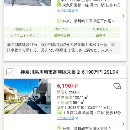
東急田園都市線 溝の口駅 徒歩13分
その他の交通
神奈川県川崎市高津区下作延２
3階建て以上
都市ガス
駐車場あり
システムキッチン
浴室乾燥機
所有権
溝の口駅徒歩13分、梶が谷駅徒歩7分の好立地！水回り一新、給
排水管まで新しく。見えない場所まで優しさに満ちた、未来へ続
く安心。東宝ハウスライフソリューションズグループはおかげさ
まで創業50年。たくさんのお客様からのお言葉に感謝してこれか
らも楽しく素敵なお家探しをお約束します。お家探しを始めてみ
神奈川県川崎市高津区末長２ 6,190万円 2SLDK
ようと思われたらまずは、お気軽に東宝ハウス町田に相談してみ
ませんか？何も決まっていなくて大丈夫まずはお客様の夢をお聞
かせください！お問い合わせは【TOHO HOUSE 町田：0120-70-
6,190
万円
6012】まで
間取り
2SLDK
2
建物面積
100.11m
2
土地面積
58.1m
築年月
2022年10月(築3年11ヶ月)
ＪＲ南武線 武蔵溝ノ口駅 徒歩15分
その他の交通
神奈川県川崎市高津区末長２