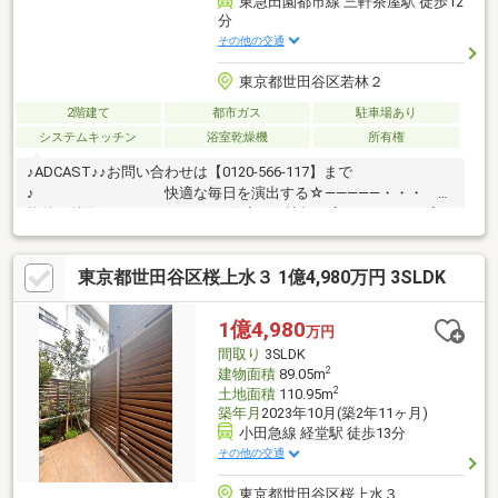
東急田園都市線 三軒茶屋駅 徒歩12
分
その他の交通
東京都世田谷区若林２
2階建て
都市ガス
駐車場あり
システムキッチン
浴室乾燥機
所有権
♪ADCAST♪♪お問い合わせは【0120-566-117】まで
♪ 快適な毎日を演出する☆―――――・・・
物件の特徴 ・・・―――――☆◆20.5帖超の広々LDKは、ご家
族の笑顔が集まる開放的な空間◇各居室もゆとりの5帖以上を確
保し、プライベートな時間も快適に◆自然を感じながらお子様を
東京都世田谷区桜上水３ 1億4,980万円 3SLDK
のびのびと育める充実した住環境です◇「三軒茶屋」駅 徒歩13分
の好立地。感度の高い街並みを日常使いし、都心へのアクセスも
スムーズですまずは、現地をご案内させていただきます！
1億4,980
万円
☆―――――・・・ ―☆― ・・・―――――☆
間取り
3SLDK
2
建物面積
89.05m
2
土地面積
110.95m
築年月
2023年10月(築2年11ヶ月)
小田急線 経堂駅 徒歩13分
その他の交通
東京都世田谷区桜上水３