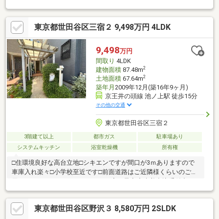
の日は、スカイツリーと東京タワーが見れます！◆駐車スペース
やバイク置き場、駐輪場がございます！◆角地で開放感、陽当た
東京都世田谷区三宿２ 9,498万円 4LDK
り良好！まずは、現地をご案内させていただきます！
☆―――――・・・ ―☆― ・・・―――――☆
9,498
万円
間取り
4LDK
2
建物面積
87.48m
2
土地面積
67.64m
築年月
2009年12月(築16年9ヶ月)
京王井の頭線 池ノ上駅 徒歩15分
その他の交通
東京都世田谷区三宿２
3階建て以上
都市ガス
駐車場あり
システムキッチン
浴室乾燥機
所有権
□住環境良好な高台立地□シキエンですが間口が3ｍありますので
車庫入れ楽々□小学校至近です□前面道路はご近隣様くらいのご利
用しかありません□8/30リフォーム完了予定◆先着申込受付中
Always By Your Side ～いつもあなたのそばに～株式会社マーベ
ラス 本店 TEL０３－５７９０－５４１１
東京都世田谷区野沢３ 8,580万円 2SLDK