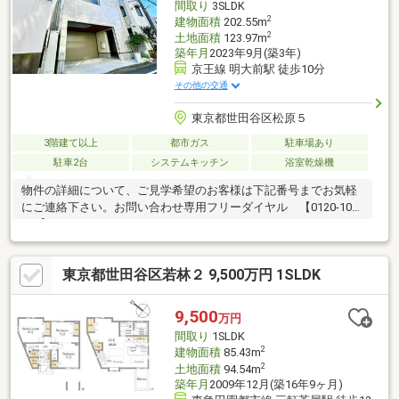
間取り
3SLDK
2
建物面積
202.55m
2
土地面積
123.97m
築年月
2023年9月(築3年)
京王線 明大前駅 徒歩10分
その他の交通
東京都世田谷区松原５
3階建て以上
都市ガス
駐車場あり
駐車2台
システムキッチン
浴室乾燥機
物件の詳細について、ご見学希望のお客様は下記番号までお気軽
にご連絡下さい。お問い合わせ専用フリーダイヤル 【0120-104-
124】
東京都世田谷区若林２ 9,500万円 1SLDK
9,500
万円
間取り
1SLDK
2
建物面積
85.43m
2
土地面積
94.54m
築年月
2009年12月(築16年9ヶ月)