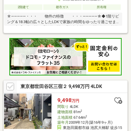
2階建て
都市ガス
所有権
☆―――――・・・ 物件の特徴 ・・・―――――☆◆1階リビ
ング＆18.3帖の広々としたLDKで家族の時間をゆったり過ごせま
す。◆「経堂」駅・「松原」駅、「桜上水駅」の3駅3路線が利用
可能。 通勤・通学に便利な好立地です 。◆全居室に収納スペース
を完備した機能的な間取り。 駐車場も備わっており、お車をお持
ちの方も安心です。まずは、現地をご案内させていただきます！
☆―――――・・・ ―☆― ・・・―――――☆
東京都世田谷区三宿２ 9,498万円 4LDK
9,498
万円
間取り
4LDK
2
建物面積
81m
2
土地面積
67.64m
築年月
2009年12月(築16年9ヶ月)
東急田園都市線 池尻大橋駅 徒歩15