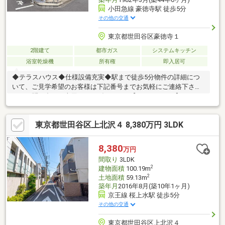
小田急線 豪徳寺駅 徒歩5分
その他の交通
東京都世田谷区豪徳寺１
2階建て
都市ガス
システムキッチン
浴室乾燥機
所有権
即入居可
◆テラスハウス◆仕様設備充実◆駅まで徒歩5分物件の詳細につ
いて、ご見学希望のお客様は下記番号までお気軽にご連絡下さ
い。お問い合わせ専用フリーダイヤル 【0120-104-633】
東京都世田谷区上北沢４ 8,380万円 3LDK
8,380
万円
間取り
3LDK
2
建物面積
100.19m
2
土地面積
59.13m
築年月
2016年8月(築10年1ヶ月)
京王線 桜上水駅 徒歩5分
その他の交通
東京都世田谷区上北沢４