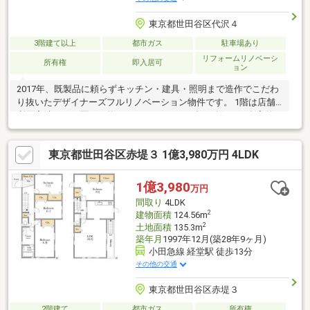
東京都世田谷区代沢４
3階建て以上
都市ガス
駐車場あり
リフォームリノベーシ
所有権
即入居可
ョン
2017年、既製品に頼らずキッチン・建具・照明まで造作でこだわ
り抜いたデザイナーズフルリノベーション物件です。 1階は店舗
利用実績のある区画（約55㎡）とガレージ2台を確保し、自宅兼
店舗・賃貸収益化のどちらにも対応可能。2階は無垢フローリング
とレンガ調アクセントウォールが印象的な約17帖のLDK、3階は洋
東京都世田谷区赤堤３ 1億3,980万円 4LDK
室3部屋とウォークインクローゼット、独立した浴室・洗面を配
置。4階は用途自在の広々フリースペースとして活用いただけま
す。玄関ドアから室内建具まで真鍮金物で統一し、随所にアンテ
1億3,980
万円
ィーク照明を採用するなど、ディテールにまでこだわった一邸で
間取り
4LDK
す。
2
建物面積
124.56m
2
土地面積
135.3m
築年月
1997年12月(築28年9ヶ月)
小田急線 経堂駅 徒歩13分
その他の交通
東京都世田谷区赤堤３
2階建て
都市ガス
所有権