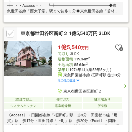
╋┓・・Access・・ ┗╋━━━━━━━━━━━━━━◆東
急世田谷線「西太子堂」駅まで徒歩３分◆東急世田谷線「若林」
駅まで徒歩６分◆東急田園都市線、世田谷線「三軒茶屋」駅まで
徒歩９分Point━━━━・・・・土地面積／69.32㎡（20.96坪）・
建物面積／103.19㎡（31.21坪）・閑静な住宅街・・約22.7帖の
東京都世田谷区新町２ 1億5,540万円 3LDK
広々LDK・全居室6帖以上、収納付き・1821サイズのゆったりとし
た浴室・洗面台ダブルボウル、ゆとりのある洗面スペース・カー
スペース1台分あり（車種による）
1億5,540
万円
間取り
3LDK
2
建物面積
119.34m
2
土地面積
85.64m
築年月
1974年4月(築52年5ヶ月)
東急田園都市線 桜新町駅 徒歩3分
その他の交通
東京都世田谷区新町２
3階建て以上
都市ガス
駐車場あり
システムキッチン
浴室乾燥機
所有権
《Access》・田園都市線「桜新町」駅 歩3分・田園都市線「用
賀」駅 歩17分・世田谷線「上町」駅 歩20分《Point》・閑静な
住宅街 新町2丁目・駅徒歩3分＆2路線3駅利用可能！・渋谷まで電
車で10分！通勤・通学に便利です♪・角地＆南側接道につき日当