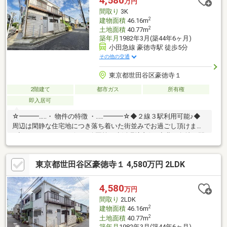
4,580
万円
たガイドブックを【無料プレゼント】～https://wallmate.co.jp/～
間取り
3K
2
建物面積
46.16m
2
土地面積
40.77m
築年月
1982年3月(築44年6ヶ月)
小田急線 豪徳寺駅 徒歩5分
その他の交通
東京都世田谷区豪徳寺１
2階建て
都市ガス
所有権
即入居可
☆━━━…‥・ 物件の特徴 ・‥…━━━☆◆２線３駅利用可能♪◆
周辺は閑静な住宅地につき落ち着いた街並みでお過ごし頂けます
♪◆スーパー、コンビニ、公園等、生活環境良好♪◆北西角地の開
放的な立地♪是非、現地をご確認ください!☆━━━…‥・ ━☆━ ・
‥…━━━☆
東京都世田谷区豪徳寺１ 4,580万円 2LDK
4,580
万円
間取り
2LDK
2
建物面積
46.16m
2
土地面積
40.77m
築年月
1982年3月(築44年6ヶ月)