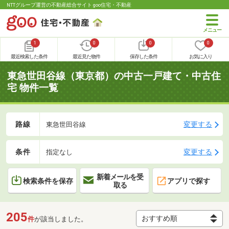
NTTグループ運営の不動産総合サイト goo住宅・不動産
1
0
0
0
最近検索した条件
最近見た物件
保存した条件
お気に入り
東急世田谷線（東京都）の中古一戸建て・中古住
宅 物件一覧
路線
変更する
東急世田谷線
条件
変更する
指定なし
新着メールを受
検索条件を保存
アプリで探す
取る
205
件
が該当しました。