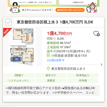
地の不動産情報に特化し、桜新町・自由が丘・目黒の3拠点にて営
業させて頂いております。
東京都世田谷区桜上水３ 1億4,700万円 3LDK
1億4,700
万円
間取り
3LDK
2
建物面積
86.51m
2
土地面積
97.39m
築年月
2023年12月(築2年9ヶ月)
小田急線 経堂駅 徒歩13分
その他の交通
東京都世田谷区桜上水３
2階建て
都市ガス
駐車場あり
システムキッチン
床暖房
所有権
○2駅2路線利用可能で都心アクセス良好♪●開放感のある20帖LDK
で、明るい住空間が広がります。○小中学校やスーパー、コンビ
ニが近くにあり生活便利な住環境