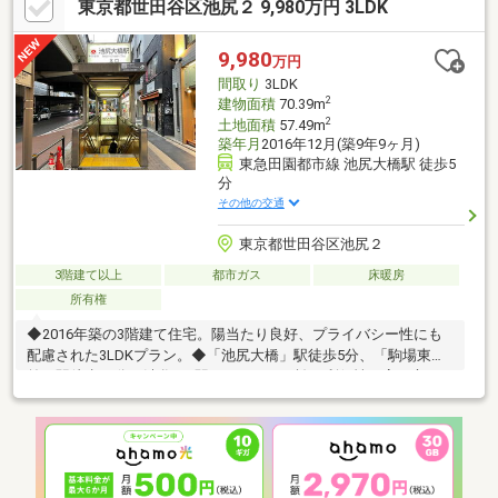
東京都世田谷区池尻２ 9,980万円 3LDK
トイレ、建具【張替】フローリング、天井・壁クロス、CF【その
他】バルコニー塗装塗り替え、防蟻剤散布 他※地下1階35.52平米
は車庫部分です■ ご希望の住まい探しをお手伝いします
9,980
万円
━━━━━・・・物件の詳細・ご相談はお気軽にお問い合わせく
間取り
3LDK
ださい。
2
建物面積
70.39m
2
土地面積
57.49m
築年月
2016年12月(築9年9ヶ月)
東急田園都市線 池尻大橋駅 徒歩5
分
その他の交通
東京都世田谷区池尻２
3階建て以上
都市ガス
床暖房
所有権
◆2016年築の3階建て住宅。陽当たり良好、プライバシー性にも
配慮された3LDKプラン。◆「池尻大橋」駅徒歩5分、「駒場東大
前」駅徒歩21分。渋谷へ1駅のアクセスを誇る利便性の高い立
地。◆世田谷公園徒歩5分、小・中学校やスーパーも徒歩圏。子
育て世帯に嬉しい住環境が整っています。【リピート・紹介率は
35％以上×未公開物件中心の不動産テック企業】≪弊社ランディ
ックス桜新町本店は創業45年≫世田谷区・目黒区・大田区・品川
区・渋谷区・港区をはじめとした城南エリア、都内の人気の住宅