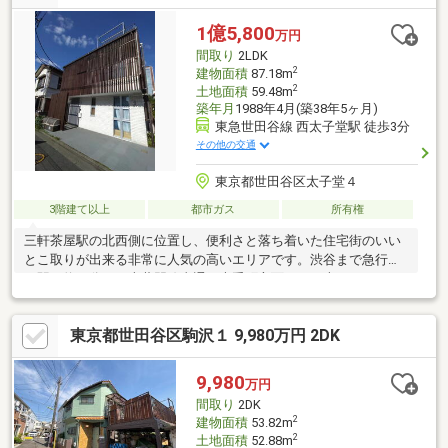
1億5,800
万円
間取り
2LDK
2
建物面積
87.18m
2
土地面積
59.48m
築年月
1988年4月(築38年5ヶ月)
東急世田谷線 西太子堂駅 徒歩3分
その他の交通
東京都世田谷区太子堂４
3階建て以上
都市ガス
所有権
三軒茶屋駅の北西側に位置し、便利さと落ち着いた住宅街のいい
とこ取りが出来る非常に人気の高いエリアです。渋谷まで急行で
１駅（約５分）、半蔵門線直通で大手町方面へも１本です。
東京都世田谷区駒沢１ 9,980万円 2DK
9,980
万円
間取り
2DK
2
建物面積
53.82m
2
土地面積
52.88m