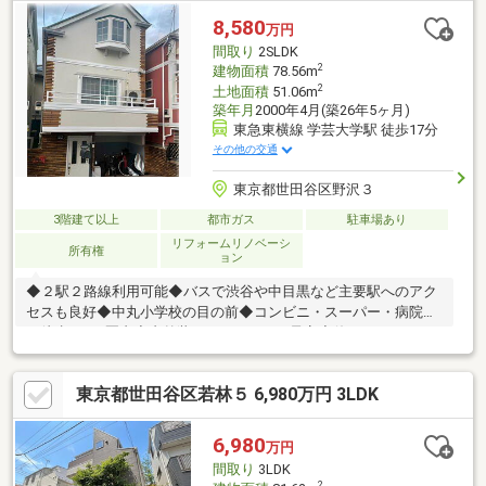
8,580
万円
間取り
2SLDK
2
建物面積
78.56m
2
土地面積
51.06m
築年月
2000年4月(築26年5ヶ月)
東急東横線 学芸大学駅 徒歩17分
その他の交通
東京都世田谷区野沢３
3階建て以上
都市ガス
駐車場あり
リフォームリノベーシ
所有権
ョン
◆２駅２路線利用可能◆バスで渋谷や中目黒など主要駅へのアク
セスも良好◆中丸小学校の目の前◆コンビニ・スーパー・病院ま
で徒歩500ｍ圏内◆内外装フルリフォーム予定◆使いやすい
2SLDKの3階建◆約14帖のLDK□■□■□■□■□■□■□■□■□■ご見学予
約承っております！！お気軽にご連絡下さい！！
東京都世田谷区若林５ 6,980万円 3LDK
□■□■□■□■□■□■□■□■□■・都心部および城南エリアを中心とする
地域密着の会社です♪・本物件については勿論、周辺環境も詳しく
ご説明いたします。
6,980
万円
間取り
3LDK
2