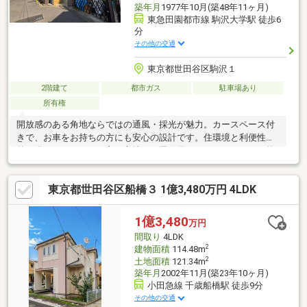
築年月
1977年10月(築48年11ヶ月)
東急田園都市線 駒沢大学駅 徒歩6
分
その他の交通
東京都世田谷区駒沢１
2階建て
都市ガス
駐車場あり
所有権
開放感のある角地ならではの通風・採光が魅力。カースペース付
きで、お車をお持ちの方にも安心の設計です。住環境と利便性を
兼ね備えたバランスの良い立地で、居住用としてはもちろん、将
来性も期待できる一邸です。
東京都世田谷区船橋３ 1億3,480万円 4LDK
1億3,480
万円
間取り
4LDK
2
建物面積
114.48m
2
土地面積
121.34m
築年月
2002年11月(築23年10ヶ月)
小田急線 千歳船橋駅 徒歩9分
その他の交通