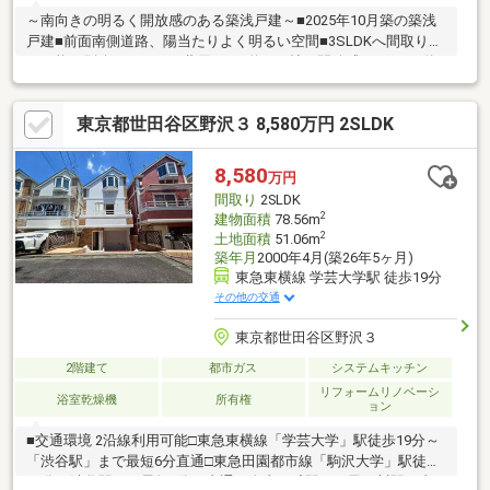
～南向きの明るく開放感のある築浅戸建～■2025年10月築の築浅
戸建■前面南側道路、陽当たりよく明るい空間■3SLDKへ間取り変
更可能（別途リフォーム費用要）■約20.9帖の開放感あるLDK■約
1，800mmの奥行きあるバルコニー■玄関には広さの取れたウォー
クスルー型シューズインクローゼット付き■世田谷線「若林」駅
東京都世田谷区野沢３ 8,580万円 2SLDK
徒歩9分、田園都市線「三軒茶屋」駅までも徒歩圏内●サミットス
トア代沢十字路店：徒歩8分（約600m）●トップ若林店：徒歩9分
（約650m）●セブンイレブン若林陸橋店：徒歩3分（約230m）
8,580
万円
間取り
2SLDK
2
建物面積
78.56m
2
土地面積
51.06m
築年月
2000年4月(築26年5ヶ月)
東急東横線 学芸大学駅 徒歩19分
その他の交通
東京都世田谷区野沢３
2階建て
都市ガス
システムキッチン
リフォームリノベーシ
浴室乾燥機
所有権
ョン
■交通環境 2沿線利用可能□東急東横線「学芸大学」駅徒歩19分～
「渋谷駅」まで最短6分直通□東急田園都市線「駒沢大学」駅徒歩
19分～渋谷駅まで最短7分 直通～自由が丘駅、二子玉川駅 直