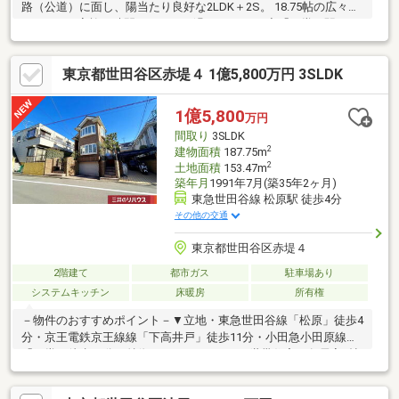
路（公道）に面し、陽当たり良好な2LDK＋2S。 18.75帖の広々と
したLDKで家族の時間をゆったり過ごせます 。◆「経堂」駅・
「経堂」駅、「宮の坂」の3駅2路線が利用可能。 通勤・通学に便
利な徒歩10分の好立地です 。◆全居室に収納スペースを完備した
東京都世田谷区赤堤４ 1億5,800万円 3SLDK
機能的な間取り。 駐車場も備わっており、お車をお持ちの方も安
心です 。まずは、現地をご案内させていただきます！
☆―――――・・・ ―☆― ・・・―――――☆
1億5,800
万円
間取り
3SLDK
2
建物面積
187.75m
2
土地面積
153.47m
築年月
1991年7月(築35年2ヶ月)
東急世田谷線 松原駅 徒歩4分
その他の交通
東京都世田谷区赤堤４
2階建て
都市ガス
駐車場あり
システムキッチン
床暖房
所有権
－物件のおすすめポイント－▼立地・東急世田谷線「松原」徒歩4
分・京王電鉄京王線線「下高井戸」徒歩11分・小田急小田原線
「経堂」徒歩15分▼特徴・2SLDK+1LDKの2世帯住宅・各居室6帖
以上・2階にスタディスペース有・シャッター付車庫有(車種によ
る)▼2011年2月内外装リフォーム履歴【交換】キッチン、浴室、