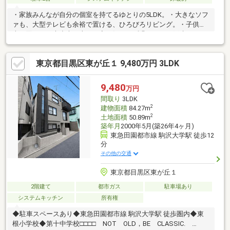
・家族みんなが自分の個室を持てるゆとりの5LDK。・大きなソフ
ァも、大型テレビも余裕で置ける、ひろびろリビング。・子供が
走り回っても大丈夫。上下の音も気にせず過ごせる一戸建て。・
友達をたくさん呼びたくなる、自慢したくなるほどの「邸宅」
感。
東京都目黒区東が丘１ 9,480万円 3LDK
9,480
万円
間取り
3LDK
2
建物面積
84.27m
2
土地面積
50.89m
築年月
2000年5月(築26年4ヶ月)
東急田園都市線 駒沢大学駅 徒歩12
分
その他の交通
東京都目黒区東が丘１
2階建て
都市ガス
駐車場あり
システムキッチン
所有権
◆駐車スペースあり◆東急田園都市線 駒沢大学駅 徒歩圏内◆東
根小学校◆第十中学校□□□□ NOT OLD，BE CLASSIC.