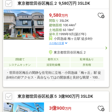
東京都世田谷区梅丘２ 9,580万円 3SLDK
駅 徒歩7分小田急電鉄小田原線 経堂駅 徒歩13分東急世田谷
線 宮の坂駅 徒歩24分お気軽に担当の三井住友トラスト不動産
経堂センター藤田にお問い合わせください♪
9,580
万円
間取り
3SLDK
2
建物面積
100.44m
2
土地面積
63.18m
築年月
1999年9月(築27年)
小田急線 梅ヶ丘駅 徒歩8分
その他の交通
東京都世田谷区梅丘２
2階建て
都市ガス
駐車場あり
システムキッチン
浴室乾燥機
所有権
・世田谷区梅丘の閑静な住宅街に立地・小田急線「梅ヶ丘」駅 徒
歩8分の好アクセス・高台ならではの開放感と良好な眺望・100m2
超のゆとりある3SLDK（S約6.5帖）・2026年5月リフォーム完了
予定で室内快適・食洗機・浄水器・浴室乾燥機など設備充実落ち
着いた住環境と利便性を兼ね備え、ゆとりある暮らしを実現でき
東京都世田谷区松原５ 3億900万円 3SLDK
る住まいです
3億900
万円