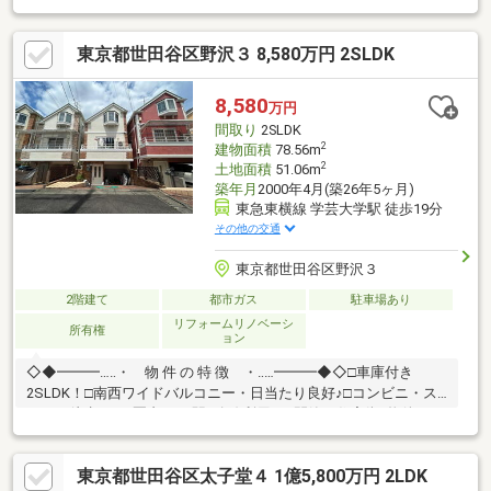
通■リフォーム内容□キッチン、浴室、洗面化粧台、トイレ新規交
換□壁、床□外壁、屋根塗装など■周辺環境□世田谷区立中丸小学校
東京都世田谷区野沢３ 8,580万円 2SLDK
まで徒歩1分□世田谷区立野沢公園まで徒歩3分□信濃屋野沢店まで
徒歩3分■POINT□ご家族が集まりやすく、荷物の運搬が楽な1階リ
ビングは、あかるい4面採光□動線が良く、お部屋がすっきり見え
8,580
万円
る壁付けキッチン□各居室独立なのでおうち時間を快適に過ごせ
間取り
2SLDK
ます
2
建物面積
78.56m
2
土地面積
51.06m
築年月
2000年4月(築26年5ヶ月)
東急東横線 学芸大学駅 徒歩19分
その他の交通
東京都世田谷区野沢３
2階建て
都市ガス
駐車場あり
リフォームリノベーシ
所有権
ョン
◇◆━━━…‥・ 物 件 の 特 徴 ・‥…━━━◆◇□車庫付き
2SLDK！□南西ワイドバルコニー・日当たり良好♪□コンビニ・ス
ーパー徒歩500m圏内！□2駅2路線利用可□閑静な住宅街♪物件のお
問合せはアドキャスト三軒茶屋支店まで【0120-974-313】♪♪
東京都世田谷区太子堂４ 1億5,800万円 2LDK