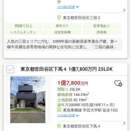
分
その他の交通
東京都世田谷区三宿２
3階建て以上
都市ガス
駐車場あり
システムキッチン
浴室乾燥機
所有権
人気の三宿エリアに佇む、2009年築の新耐震基準適合戸建。第一
種中高層住居専用地域の閑静な住宅街に位置し、「三宿の森緑
地」まで徒歩3分の潤いある住環境が魅力です。2025年10月に新
規内装デザインリフォームを実施し、システムキッチンやユニッ
トバス、洗面化粧台、トイレなど水回り設備を一新。4LDKのゆと
東京都世田谷区下馬４ 1億7,800万円 2SLDK
りある間取りに加え、カースペース1台分を確保しています。池尻
大橋駅・池ノ上駅が利用可能なほか、渋谷駅へのバスアクセスも
良好。都心近接と落ち着いた住環境を両立した住まいです。
1億7,800
万円
間取り
2SLDK
2
建物面積
144.39m
2
土地面積
92.19m
築年月
2009年10月(築16年11ヶ月)
東急東横線 学芸大学駅 徒歩15分
その他の交通
東京都世田谷区下馬４