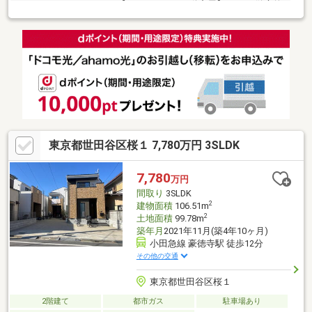
□□□□■ウォールメイトは【かかりつけの不動産屋】として 徹底的
にまで顧客主義を貫く事をお約束いたします■都心エリアに特化
した情報網を駆使し、最良の不動産をご提案■住宅ローンシュミ
レーション無料相談会 毎日随時開催中■ウォールメイトオリジ
ナルの住宅購入・住替え等について 分かりやすく解説したガイド
ブックをご希望者様に【無料プレゼント】～弊社ホームページ～
https://wallmate.co.jp/～
東京都世田谷区桜１ 7,780万円 3SLDK
7,780
万円
間取り
3SLDK
2
建物面積
106.51m
2
土地面積
99.78m
築年月
2021年11月(築4年10ヶ月)
小田急線 豪徳寺駅 徒歩12分
その他の交通
東京都世田谷区桜１
2階建て
都市ガス
駐車場あり