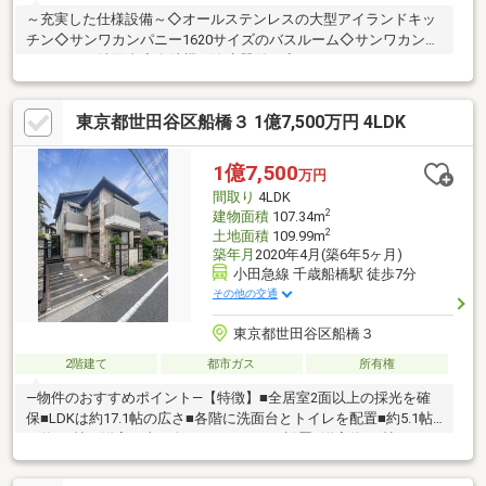
～充実した仕様設備～◇オールステンレスの大型アイランドキッ
チン◇サンワカンパニー1620サイズのバスルーム◇サンワカンパ
ニーW1200洗面台◇食洗機・浄水器付き◇スティックリモコンタ
イプタンクレストイレこだわりの詰まった素敵な注文住宅です。
閑静な住宅エリアながら「三軒茶屋」駅や「駒沢大学」駅も徒歩
東京都世田谷区船橋３ 1億7,500万円 4LDK
圏内、スーパーやコンビニ等も点在しており、生活利便性が高い
住環境です。まずはお気軽に現地をご覧下さいませ。物件の詳細
について、ご見学希望のお客様は下記番号までお気軽にご連絡下
1億7,500
万円
さい。お問い合わせ専用フリーダイヤル 【0120-104-633】
間取り
4LDK
2
建物面積
107.34m
2
土地面積
109.99m
築年月
2020年4月(築6年5ヶ月)
小田急線 千歳船橋駅 徒歩7分
その他の交通
東京都世田谷区船橋３
2階建て
都市ガス
所有権
―物件のおすすめポイント―【特徴】■全居室2面以上の採光を確
保■LDKは約17.1帖の広さ■各階に洗面台とトイレを配置■約5.1帖
と約8.8帖の洋室に南西向きバルコニーを設置■洋室約8.8帖にWIC
有■独立した和室は客間としても利用可能■約4.9帖のグルニエへは
固定階段で昇降可能【交通手段】小田急電鉄小田原線 千歳船橋