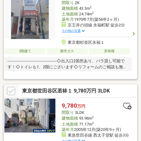
間取り
2K
2
建物面積
43.3m
2
土地面積
24.74m
築年月
1970年7月(築56年2ヶ月)
京王井の頭線 永福町駅 徒歩2分
その他の交通
東京都杉並区永福１
2階建て
都市ガス
所有権
---------------------------------------◇出入口2箇所あり、バラ貸し可能で
す！◇トイレも1、2階にございます◇リフォームのご相談も無料
で承ります♪→詳しくは担当まで！ お問い合わせお待ちしており
ます♪■内見予約■見学予約ボタンまたはフリーダイヤルまで
(^^)/ ■資料のご請求■【資料請求ボタン(無料）】フリーダイヤル
東京都世田谷区若林１ 9,780万円 3LDK
【0120-97-3903】ご質問・ご相談もお気軽にどうぞ☆■その他物
件も多数ご紹介中■リビングコンシェルのHPでCheck！
https://www.living-concier.co.jp/
9,780
万円
間取り
3LDK
2
建物面積
93.96m
2
土地面積
71.17m
築年月
2005年12月(築20年9ヶ月)
東急世田谷線 西太子堂駅 徒歩3分
その他の交通