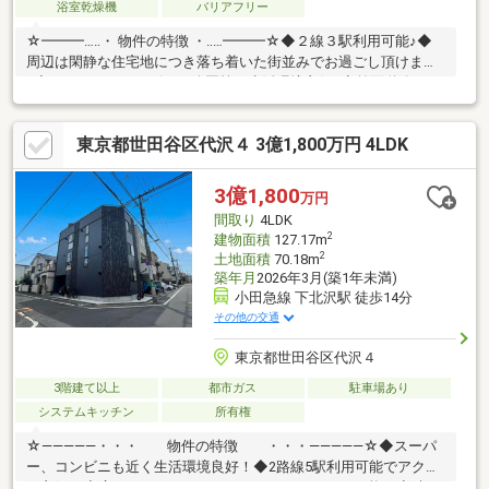
浴室乾燥機
バリアフリー
☆━━━…‥・ 物件の特徴 ・‥…━━━☆◆２線３駅利用可能♪◆
周辺は閑静な住宅地につき落ち着いた街並みでお過ごし頂けます
♪◆スーパー、コンビニ、公園等、生活環境良好♪◆前面道路はゆ
とりがあるので、容易に駐車できます♪是非、現地をご確認くださ
い!☆━━━…‥・ ━☆━ ・‥…━━━☆
東京都世田谷区代沢４ 3億1,800万円 4LDK
3億1,800
万円
間取り
4LDK
2
建物面積
127.17m
2
土地面積
70.18m
築年月
2026年3月(築1年未満)
小田急線 下北沢駅 徒歩14分
その他の交通
東京都世田谷区代沢４
3階建て以上
都市ガス
駐車場あり
システムキッチン
所有権
☆―――――・・・ 物件の特徴 ・・・―――――☆◆スーパ
ー、コンビニも近く生活環境良好！◆2路線5駅利用可能でアクセ
ス良好！◆広々ルーフバルコニーで、ドッグランも可能！◆晴れ