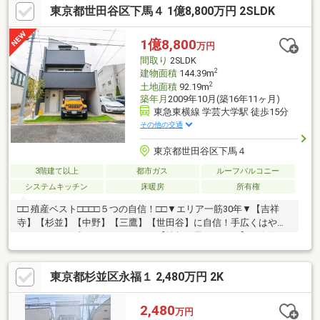
東京都世田谷区下馬４ 1億8,800万円 2SLDK
1億8,800
万円
間取り
2SLDK
2
建物面積
144.39m
2
土地面積
92.19m
築年月
2009年10月(築16年11ヶ月)
東急東横線 学芸大学駅 徒歩15分
その他の交通
東京都世田谷区下馬４
3階建て以上
都市ガス
ルーフバルコニー
システムキッチン
床暖房
所有権
□□ 殖産ベスト□□□□５つの自信！□□▼エリア一筋30年▼【吉祥
寺】【杉並】【中野】【三鷹】【世田谷】に自信！手広くはやり
ません。▼不滅のチームワーク▼【情報の早さ・深さ】に自信！
65名超のスタッフが、しっかり連携しています。▼ぜんぶ、住む
つもりで▼【住む人の目線】に自信！デメリットも隠しません。
東京都杉並区永福１ 2,480万円 2K
▼納得が一番▼【説明】【頼もしさ】に自信！不明点を残して進
みません。▼とにかく楽しく▼【楽しい住まい探し】に自信！貴
重なお時間を無駄にはしません。
2,480
万円