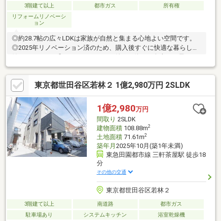
3階建て以上
都市ガス
所有権
リフォームリノベーシ
ョン
◎約28.7帖の広々LDKは家族が自然と集まる心地よい空間です。
◎2025年リノベーション済のため、購入後すぐに快適な暮らしを
始められます。◎ルーフバルコニー付きで休日の食事やお子さま
との時間も楽しめます。◎学芸大学・祐天寺・三軒茶屋の3駅利用
可能♪現地内覧予約受付中です♪見学をご希望の方は『見学予約を
東京都世田谷区若林２ 1億2,980万円 2SLDK
する』ボタンから事前にご予約ください。【資料請求】は上記ボ
タンよりお進みください。電話からは⇒TEL0120-002-237【通話
料無料】♪ご案内時間の目安になります♪□現地／物件見学（30分
1億2,980
万円
～）□資金計画のご相談（30分～）□ご希望条件のご相談（15分
間取り
2SLDK
～）
2
建物面積
108.88m
2
土地面積
71.61m
築年月
2025年10月(築1年未満)
東急田園都市線 三軒茶屋駅 徒歩18
分
その他の交通
東京都世田谷区若林２
3階建て以上
南道路
都市ガス
駐車場あり
システムキッチン
浴室乾燥機