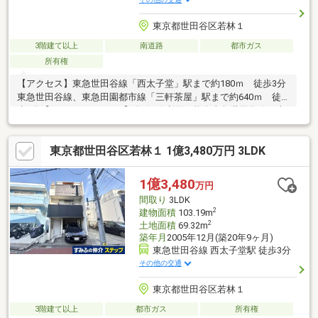
東京都世田谷区若林１
3階建て以上
南道路
都市ガス
所有権
【アクセス】東急世田谷線「西太子堂」駅まで約180ｍ 徒歩3分
東急世田谷線、東急田園都市線「三軒茶屋」駅まで約640ｍ 徒
歩8分【セールスポイント】〇2沿線利用可能〇東急世田谷線、東
急田園都市線「三軒茶屋」駅まで徒歩８分〇敷地面積７１．１７
㎡〇延床面積９３．９６㎡ （１階：３３．５７㎡ ２階：３
東京都世田谷区若林１ 1億3,480万円 3LDK
２．４０㎡ ３階：２７．９９㎡）〇間取 ３LDK〇平成１７年
１２月新築〇3階建て
1億3,480
万円
間取り
3LDK
2
建物面積
103.19m
2
土地面積
69.32m
築年月
2005年12月(築20年9ヶ月)
東急世田谷線 西太子堂駅 徒歩3分
その他の交通
東京都世田谷区若林１
3階建て以上
都市ガス
所有権