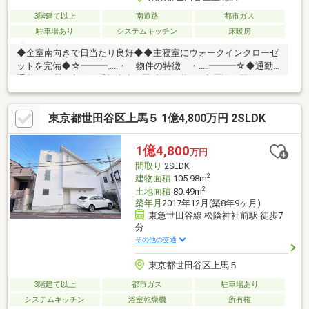
3階建て以上
南道路
都市ガス
駐車場あり
システムキッチン
床暖房
◆全室南向きで日当たり良好◆◆主寝室にウォークインクローゼ
ットを完備◆☆━━━…‥・ 物件の特徴 ・‥…━━━☆◆通勤
通学に便利な京王線『桜上水』駅 利用可能♪ ◆周辺は閑静な住
宅地につき落ち着いた街並みでお過ごし頂けます♪◆スーパー、
コンビニ、公園等、生活環境良好♪◆同仕様モデルハウスのご案
東京都世田谷区上馬５ 1億4,800万円 2SLDK
内や建物プレゼンテーションも随時受付中♪是非、現地をご確認く
ださい！♪物件の詳細はADCAST駒込支店迄【０１２０－９１７－
１９７】♪☆━━━…‥・ ━☆━ ・‥…━━━☆
1億4,800
万円
間取り
2SLDK
2
建物面積
105.98m
2
土地面積
80.49m
築年月
2017年12月(築8年9ヶ月)
東急世田谷線 松陰神社前駅 徒歩7
分
その他の交通
東京都世田谷区上馬５
3階建て以上
都市ガス
駐車場あり
システムキッチン
浴室乾燥機
所有権