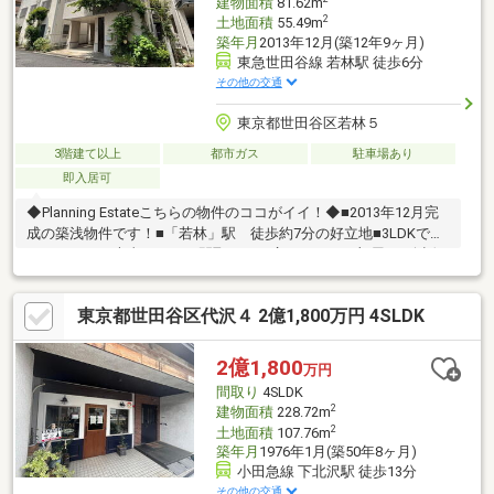
建物面積
81.62m
2
土地面積
55.49m
築年月
2013年12月(築12年9ヶ月)
東急世田谷線 若林駅 徒歩6分
その他の交通
東京都世田谷区若林５
3階建て以上
都市ガス
駐車場あり
即入居可
◆Planning Estateこちらの物件のココがイイ！◆■2013年12月完
成の築浅物件です！■「若林」駅 徒歩約7分の好立地■3LDKでプ
ライベートを大事にできる間取りと、広々としたお部屋！■会話
が自然と弾む対面キッチン♪■バルコニーは東向きです♪ ■近隣に
スーパー・コンビニ・家電量販店など商業施設あり！■都心への
東京都世田谷区代沢４ 2億1,800万円 4SLDK
アクセス良好♪お気軽にご見学可能です！他の気になる物件とご一
緒にご見学していただけます！
2億1,800
万円
間取り
4SLDK
2
建物面積
228.72m
2
土地面積
107.76m
築年月
1976年1月(築50年8ヶ月)
小田急線 下北沢駅 徒歩13分
その他の交通