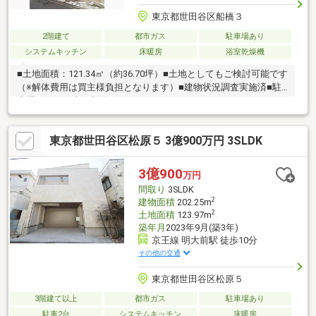
東京都世田谷区船橋３
2階建て
都市ガス
駐車場あり
システムキッチン
床暖房
浴室乾燥機
■土地面積：121.34㎡（約36.70坪）■土地としてもご検討可能です
（※解体費用は買主様負担となります）■建物状況調査実施済■駐
車場あり！（車種制限あり）
東京都世田谷区松原５ 3億900万円 3SLDK
3億900
万円
間取り
3SLDK
2
建物面積
202.25m
2
土地面積
123.97m
築年月
2023年9月(築3年)
京王線 明大前駅 徒歩10分
その他の交通
東京都世田谷区松原５
3階建て以上
都市ガス
駐車場あり
駐車2台
システムキッチン
床暖房