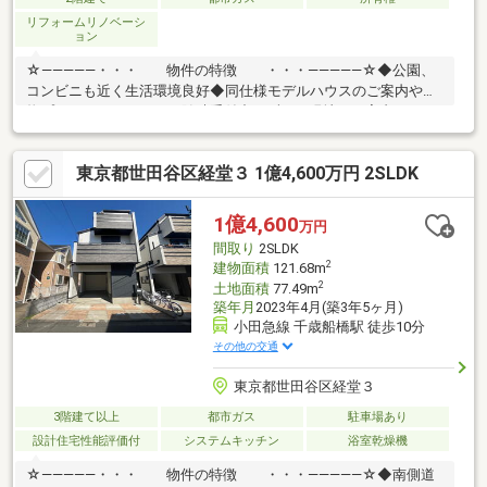
リフォームリノベーシ
ョン
☆―――――・・・ 物件の特徴 ・・・―――――☆◆公園、
コンビニも近く生活環境良好◆同仕様モデルハウスのご案内や建
物プレゼンテーションも随時受付中まずは、現地をご案内させて
いただきます！☆―――――・・・ ―☆― ・・・―――――☆
東京都世田谷区経堂３ 1億4,600万円 2SLDK
1億4,600
万円
間取り
2SLDK
2
建物面積
121.68m
2
土地面積
77.49m
築年月
2023年4月(築3年5ヶ月)
小田急線 千歳船橋駅 徒歩10分
その他の交通
東京都世田谷区経堂３
3階建て以上
都市ガス
駐車場あり
設計住宅性能評価付
システムキッチン
浴室乾燥機
☆―――――・・・ 物件の特徴 ・・・―――――☆◆南側道