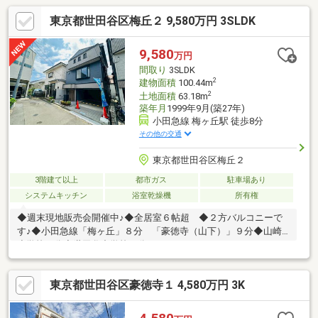
東京都世田谷区梅丘２ 9,580万円 3SLDK
9,580
万円
間取り
3SLDK
2
建物面積
100.44m
2
土地面積
63.18m
築年月
1999年9月(築27年)
小田急線 梅ヶ丘駅 徒歩8分
その他の交通
東京都世田谷区梅丘２
3階建て以上
都市ガス
駐車場あり
システムキッチン
浴室乾燥機
所有権
◆週末現地販売会開催中♪◆全居室６帖超 ◆２方バルコニーで
す♪◆小田急線「梅ヶ丘」８分 「豪徳寺（山下）」９分◆山崎
小学校５分◆世田谷中学校６分□□□□ NOT OLD，BE
CLASSIC． □□□□■ウォールメイトは【かかりつけの不動産屋】
として、徹底的にまで顧客主義を貫く事をお約束いたします。■
東京都世田谷区豪徳寺１ 4,580万円 3K
城南エリアに特化した情報網を駆使し、最良の不動産をご提案。
■住宅ローンシュミレーション無料相談会開催中。■ウォールメイ
トオリジナルの住宅購入・住替え等について分かりやすく解説し