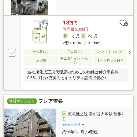
13
万円
管理費5,000円
1ヶ月
2ヶ月
2
2階 / 1LDK（39.38m
）
一人暮らし
二人暮らし
バス・トイレ別
モニタ付インターホ
角部屋
オートロック付き
ン
当社旭化成正規代理店のためこの物件は仲介手数料
0.55ヶ月分♪充実のセキュリティ設備で安心♪
フレア雪谷
賃貸マンション
東急池上線 雪が谷大塚駅 徒歩2
分
その他の交通
築26年8ヶ月 / 4階建