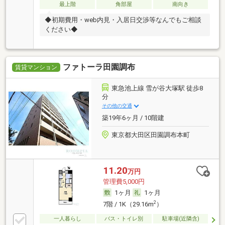
最上階
角部屋
南向き
◆初期費用・web内見・入居日交渉等なんでもご相談
ください◆
ファトーラ田園調布
賃貸マンション
東急池上線 雪が谷大塚駅 徒歩8
分
その他の交通
築19年6ヶ月 / 10階建
東京都大田区田園調布本町
11.20
万円
管理費5,000円
1ヶ月
1ヶ月
2
7階 / 1K（29.16m
）
一人暮らし
バス・トイレ別
駐車場(近隣含)