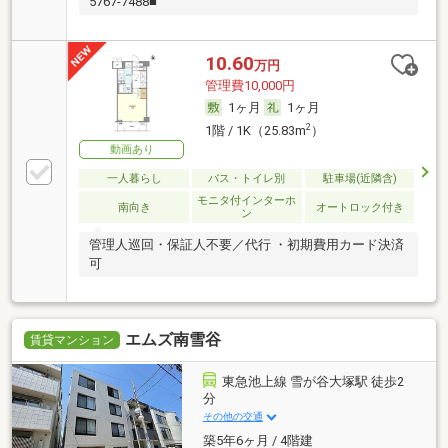
5767-7488■
10.60
万円
管理費10,000円
1ヶ月
1ヶ月
2
1階 / 1K（25.83m
）
動画あり
一人暮らし
バス・トイレ別
駐車場(近隣含)
モニタ付インターホ
南向き
オートロック付き
ン
管理人巡回・保証人不要／代行 ・初期費用カード決済
可
エムズ南雪谷
賃貸マンション
東急池上線 雪が谷大塚駅 徒歩2
分
その他の交通
築5年6ヶ月 / 4階建