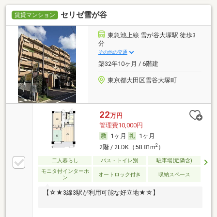
セリゼ雪が谷
賃貸マンション
東急池上線 雪が谷大塚駅 徒歩3
分
その他の交通
築32年10ヶ月 / 6階建
東京都大田区雪谷大塚町
22
万円
管理費10,000円
1ヶ月
1ヶ月
2
2階 / 2LDK（58.81m
）
二人暮らし
バス・トイレ別
駐車場(近隣含)
モニタ付インターホ
オートロック付き
収納スペース
ン
【☆★3線3駅が利用可能な好立地★☆】