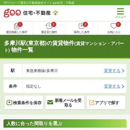
NTTグループ運営の不動産総合サイト goo住宅・不動産
1
0
0
0
最近検索した条件
最近見た物件
保存した条件
お気に入り
多摩川駅(東京都)の賃貸物件
(賃貸マンション・アパー
物件一覧
ト)
駅
変更する
東急東横線/多摩川
条件
変更する
指定なし
新着メールを受
検索条件を保存
アプリで探す
取る
人数に合った間取りを選ぶ