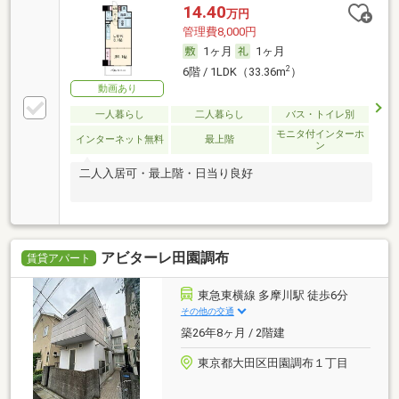
14.40
万円
管理費8,000円
1ヶ月
1ヶ月
2
6階 / 1LDK（33.36m
）
動画あり
一人暮らし
二人暮らし
バス・トイレ別
モニタ付インターホ
インターネット無料
最上階
ン
二人入居可・最上階・日当り良好
アビターレ田園調布
賃貸アパート
東急東横線 多摩川駅 徒歩6分
その他の交通
築26年8ヶ月 / 2階建
東京都大田区田園調布１丁目