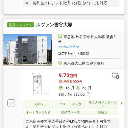
す！契約金クレジット決済（分割払い）にも対応！
ルヴァン雪谷大塚
賃貸マンション
東急池上線 雪が谷大塚駅 徒歩8
分
その他の交通
築7年8ヶ月 / 5階建
東京都大田区雪谷大塚町
9.70
万円
管理費8,000円
1ヶ月
2ヶ月
2
3階 / 1K（25.06m
）
モニタ付インターホ
一人暮らし
バス・トイレ別
ン
オートロック付き
収納スペース
駐輪場
ご来店不要で申込手続きやLINEで物件紹介も可能で
す！契約金クレジット決済（分割払い）にも対応！