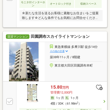
モニタ付インターホ
オートロック付き
収納スペース
ン
☆新たな生活を送るお客様に素敵なお住まいをご提案
致します☆どんな条件でもお気軽にお問合せくださ
い！
田園調布スカイライトマンション
賃貸マンション
東急東横線 多摩川駅 徒歩14分
その他の交通
築38年11ヶ月 / 8階建
東京都大田区田園調布本町
15.80
万円
管理費12,000円
1ヶ月
1ヶ月
2
4階 / 3DK（61.98m
）