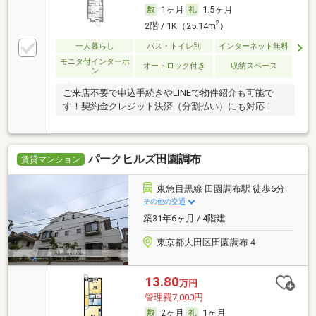
1ヶ月
1.5ヶ月
2
2階 / 1K（25.14m
）
一人暮らし
バス・トイレ別
インターネット無料
モニタ付インターホ
オートロック付き
収納スペース
ン
ご来店不要で申込手続きやLINEで物件紹介も可能で
す！契約金クレジット決済（分割払い）にも対応！
パークヒルズ田園調布
賃貸マンション
東急目黒線 田園調布駅 徒歩6分
その他の交通
築31年6ヶ月 / 4階建
東京都大田区田園調布４
13.80
万円
管理費7,000円
2ヶ月
1ヶ月