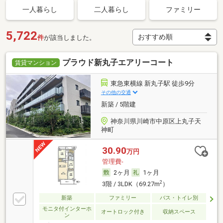
一人暮らし
二人暮らし
ファミリー
5,722
件
が該当しました。
プラウド新丸子エアリーコート
賃貸マンション
東急東横線 新丸子駅 徒歩9分
その他の交通
新築 / 5階建
神奈川県川崎市中原区上丸子天
神町
30.90
万円
管理費-
2ヶ月
1ヶ月
2
3階 / 3LDK（69.27m
）
新築
ファミリー
バス・トイレ別
モニタ付インターホ
オートロック付き
収納スペース
ン