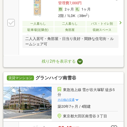
管理費7,000円
2ヶ月
1ヶ月
2
2階 / 1LDK（38m
）
一人暮らし
二人暮らし
バス・トイレ別
駐車場(近隣含)
角部屋
収納スペース
二人入居可・角部屋・日当り良好・閑静な住宅街・ル
ームシェア可
残り2件を表示する
グランハイツ南雪谷
賃貸マンション
東急池上線 雪が谷大塚駅 徒歩5
分
その他の交通
築20年7ヶ月 / 4階建
東京都大田区南雪谷３丁目