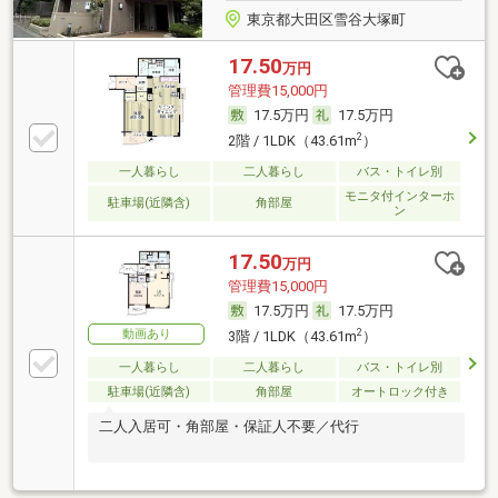
東京都大田区雪谷大塚町
17.50
万円
管理費15,000円
17.5万円
17.5万円
2
2階 / 1LDK（43.61m
）
一人暮らし
二人暮らし
バス・トイレ別
モニタ付インターホ
駐車場(近隣含)
角部屋
ン
17.50
万円
管理費15,000円
17.5万円
17.5万円
動画あり
2
3階 / 1LDK（43.61m
）
一人暮らし
二人暮らし
バス・トイレ別
駐車場(近隣含)
角部屋
オートロック付き
二人入居可・角部屋・保証人不要／代行