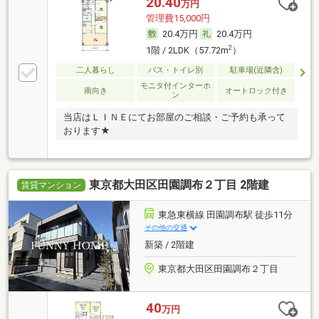
20.40
万円
管理費15,000円
20.4万円
20.4万円
2
1階 / 2LDK（57.72m
）
二人暮らし
バス・トイレ別
駐車場(近隣含)
モニタ付インターホ
南向き
オートロック付き
ン
当店はＬＩＮＥにてお部屋のご相談・ご予約も承って
おります★
東京都大田区田園調布２丁目 2階建
賃貸マンション
東急東横線 田園調布駅 徒歩11分
その他の交通
新築 / 2階建
東京都大田区田園調布２丁目
40
万円