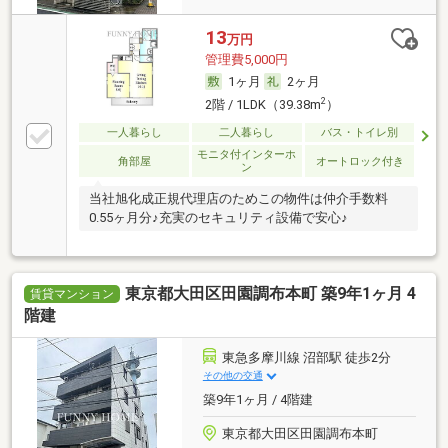
13
万円
管理費5,000円
1ヶ月
2ヶ月
2
2階 / 1LDK（39.38m
）
一人暮らし
二人暮らし
バス・トイレ別
モニタ付インターホ
角部屋
オートロック付き
ン
当社旭化成正規代理店のためこの物件は仲介手数料
0.55ヶ月分♪充実のセキュリティ設備で安心♪
東京都大田区田園調布本町 築9年1ヶ月 4
賃貸マンション
階建
東急多摩川線 沼部駅 徒歩2分
その他の交通
築9年1ヶ月 / 4階建
東京都大田区田園調布本町