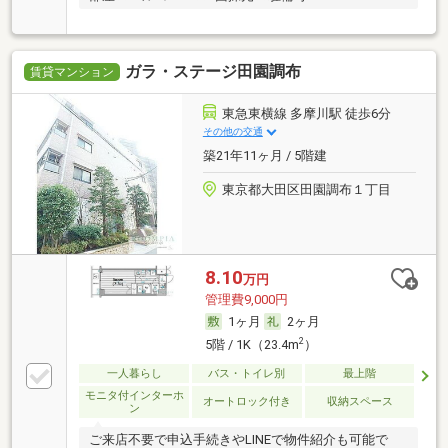
ガラ・ステージ田園調布
賃貸マンション
東急東横線 多摩川駅 徒歩6分
その他の交通
築21年11ヶ月 / 5階建
東京都大田区田園調布１丁目
8.10
万円
管理費9,000円
1ヶ月
2ヶ月
2
5階 / 1K（23.4m
）
一人暮らし
バス・トイレ別
最上階
モニタ付インターホ
オートロック付き
収納スペース
ン
ご来店不要で申込手続きやLINEで物件紹介も可能で