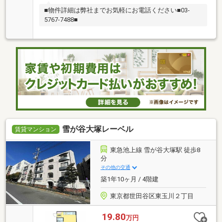
■物件詳細は弊社までお気軽にお電話ください■03-
5767-7488■
雪が谷大塚レーベル
賃貸マンション
東急池上線 雪が谷大塚駅 徒歩8
分
その他の交通
築1年10ヶ月 / 4階建
東京都世田谷区東玉川２丁目
19.80
万円