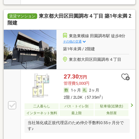
東京都大田区田園調布４丁目 築1年未満 2
賃貸マンション
階建
東急東横線 田園調布駅 徒歩8分
その他の交通
築1年未満 / 2階建
東京都大田区田園調布４丁目
27.30
万円
管理費5,000円
1ヶ月
2ヶ月
2
2階 / 2LDK（57.35m
）
二人暮らし
バス・トイレ別
駐車場(近隣含)
インターネット無料
最上階
角部屋
当社旭化成正規代理店のため仲介手数料0.55ヶ月分で
す♪