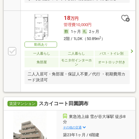
18
万円
管理費10,000円
1ヶ月
2ヶ月
2
2階 / 1LDK（50.89m
）
動画あり
一人暮らし
二人暮らし
バス・トイレ別
モニタ付インターホ
角部屋
オートロック付き
ン
二人入居可・角部屋・保証人不要／代行 ・初期費用カ
ード決済可
スカイコート田園調布
賃貸マンション
東急池上線 雪が谷大塚駅 徒歩8
分
その他の交通
築23年1ヶ月 / 6階建