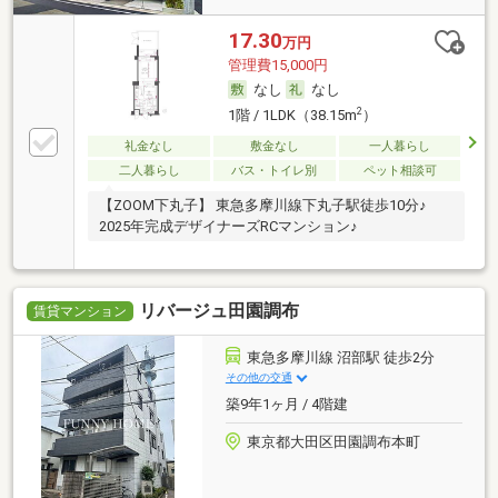
17.30
万円
管理費15,000円
なし
なし
2
1階 / 1LDK（38.15m
）
礼金なし
敷金なし
一人暮らし
二人暮らし
バス・トイレ別
ペット相談可
【ZOOM下丸子】 東急多摩川線下丸子駅徒歩10分♪
2025年完成デザイナーズRCマンション♪
リバージュ田園調布
賃貸マンション
東急多摩川線 沼部駅 徒歩2分
その他の交通
築9年1ヶ月 / 4階建
東京都大田区田園調布本町