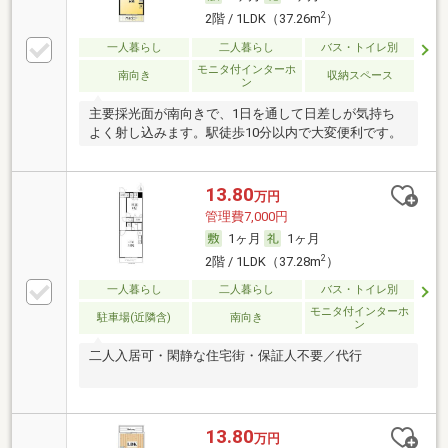
2
2階 / 1LDK（37.26m
）
一人暮らし
二人暮らし
バス・トイレ別
モニタ付インターホ
南向き
収納スペース
ン
主要採光面が南向きで、1日を通して日差しが気持ち
よく射し込みます。駅徒歩10分以内で大変便利です。
13.80
万円
管理費7,000円
1ヶ月
1ヶ月
2
2階 / 1LDK（37.28m
）
一人暮らし
二人暮らし
バス・トイレ別
モニタ付インターホ
駐車場(近隣含)
南向き
ン
二人入居可・閑静な住宅街・保証人不要／代行
13.80
万円