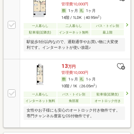
管理費10,000円
1ヶ月
1ヶ月
2
14階 / 1LDK（40.95m
）
一人暮らし
二人暮らし
バス・トイレ別
駐車場(近隣含)
インターネット無料
最上階
駅徒歩5分以内なので、通勤通学やお買い物に大変便
利です。インターネットが使い放題♪
13
万円
管理費10,000円
1ヶ月
1ヶ月
2
10階 / 1K（26.05m
）
一人暮らし
バス・トイレ別
駐車場(近隣含)
インターネット無料
角部屋
オートロック付き
女性やお子様にも安心のオートロック付き物件です。
専門チャンネル豊富なCS付物件です。