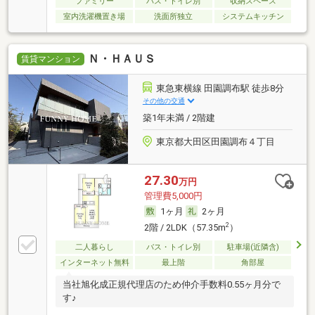
ファミリー
バス・トイレ別
収納スペース
室内洗濯機置き場
洗面所独立
システムキッチン
Ｎ・ＨＡＵＳ
賃貸マンション
東急東横線 田園調布駅 徒歩8分
その他の交通
築1年未満 / 2階建
東京都大田区田園調布４丁目
27.30
万円
管理費5,000円
1ヶ月
2ヶ月
2
2階 / 2LDK（57.35m
）
二人暮らし
バス・トイレ別
駐車場(近隣含)
インターネット無料
最上階
角部屋
当社旭化成正規代理店のため仲介手数料0.55ヶ月分で
す♪