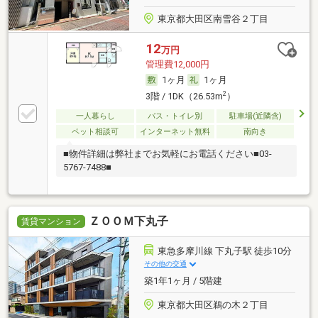
東京都大田区南雪谷２丁目
12
万円
管理費12,000円
1ヶ月
1ヶ月
2
3階 / 1DK（26.53m
）
一人暮らし
バス・トイレ別
駐車場(近隣含)
ペット相談可
インターネット無料
南向き
■物件詳細は弊社までお気軽にお電話ください■03-
5767-7488■
ＺＯＯＭ下丸子
賃貸マンション
東急多摩川線 下丸子駅 徒歩10分
その他の交通
築1年1ヶ月 / 5階建
東京都大田区鵜の木２丁目