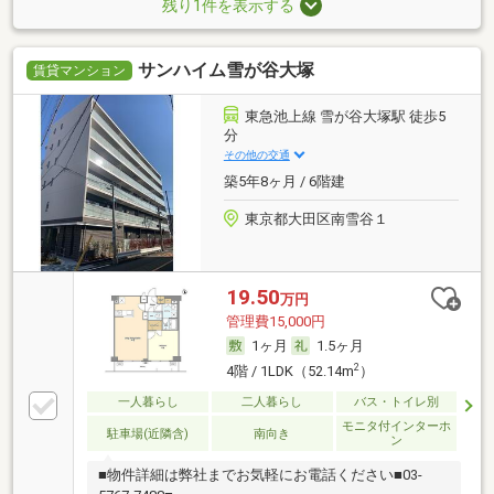
残り1件を表示する
サンハイム雪が谷大塚
賃貸マンション
東急池上線 雪が谷大塚駅 徒歩5
分
その他の交通
築5年8ヶ月 / 6階建
東京都大田区南雪谷１
19.50
万円
管理費15,000円
1ヶ月
1.5ヶ月
2
4階 / 1LDK（52.14m
）
一人暮らし
二人暮らし
バス・トイレ別
モニタ付インターホ
駐車場(近隣含)
南向き
ン
■物件詳細は弊社までお気軽にお電話ください■03-