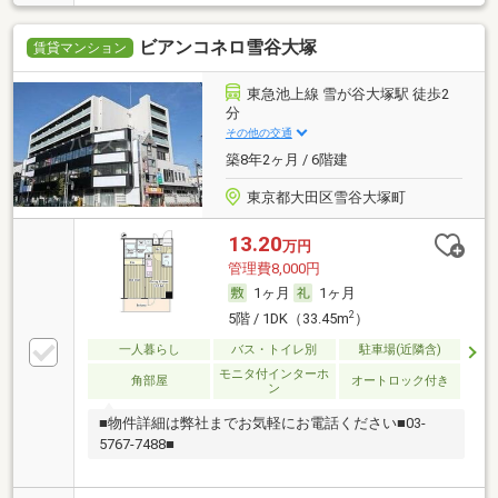
ビアンコネロ雪谷大塚
賃貸マンション
東急池上線 雪が谷大塚駅 徒歩2
分
その他の交通
築8年2ヶ月 / 6階建
東京都大田区雪谷大塚町
13.20
万円
管理費8,000円
1ヶ月
1ヶ月
2
5階 / 1DK（33.45m
）
一人暮らし
バス・トイレ別
駐車場(近隣含)
モニタ付インターホ
角部屋
オートロック付き
ン
■物件詳細は弊社までお気軽にお電話ください■03-
5767-7488■