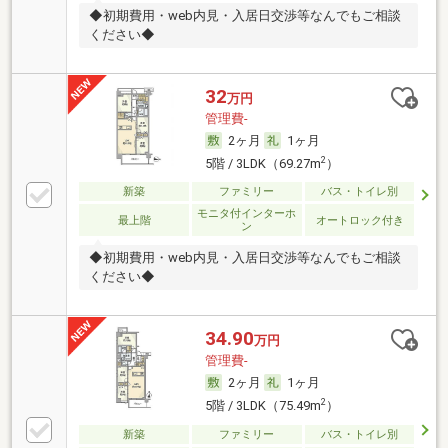
◆初期費用・web内見・入居日交渉等なんでもご相談
ください◆
32
万円
管理費-
2ヶ月
1ヶ月
2
5階 / 3LDK（69.27m
）
新築
ファミリー
バス・トイレ別
モニタ付インターホ
最上階
オートロック付き
ン
◆初期費用・web内見・入居日交渉等なんでもご相談
ください◆
34.90
万円
管理費-
2ヶ月
1ヶ月
2
5階 / 3LDK（75.49m
）
新築
ファミリー
バス・トイレ別