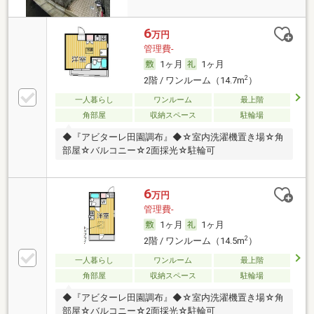
6
万円
管理費-
1ヶ月
1ヶ月
2
2階 / ワンルーム（14.7m
）
一人暮らし
ワンルーム
最上階
角部屋
収納スペース
駐輪場
◆『アビターレ田園調布』◆☆室内洗濯機置き場☆角
部屋☆バルコニー☆2面採光☆駐輪可
6
万円
管理費-
1ヶ月
1ヶ月
2
2階 / ワンルーム（14.5m
）
一人暮らし
ワンルーム
最上階
角部屋
収納スペース
駐輪場
◆『アビターレ田園調布』◆☆室内洗濯機置き場☆角
部屋☆バルコニー☆2面採光☆駐輪可