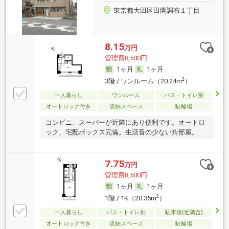
東京都大田区田園調布１丁目
8.15
万円
管理費8,500円
1ヶ月
1ヶ月
2
3階 / ワンルーム（20.24m
）
一人暮らし
ワンルーム
バス・トイレ別
オートロック付き
収納スペース
駐輪場
コンビニ、スーパーが近隣にあり便利です。オートロ
ック、宅配ボックス完備。生活音の少ない角部屋。
7.75
万円
管理費8,500円
1ヶ月
1ヶ月
2
1階 / 1K（20.35m
）
一人暮らし
バス・トイレ別
駐車場(近隣含)
オートロック付き
収納スペース
駐輪場