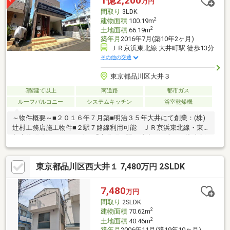
1億2,200
万円
方＊＊弊社には専属のファイナンシャルプランナーが在籍してお
間取り
3LDK
ります。まずはご相談を。
2
建物面積
100.19m
2
土地面積
66.19m
築年月
2016年7月(築10年2ヶ月)
ＪＲ京浜東北線 大井町駅 徒歩13分
その他の交通
東京都品川区大井３
3階建て以上
南道路
都市ガス
ルーフバルコニー
システムキッチン
浴室乾燥機
～物件概要～■２０１６年７月築■明治３５年大井にて創業：(株)
辻村工務店施工物件■２駅７路線利用可能 ＪＲ京浜東北線・東
急大井町線・りんかい線 「大井町」駅：徒歩１３分ＪＲ湘南新
宿ライン・埼京線・横須賀線・相鉄線直通 「西大井」駅：徒歩
９分■南側・北側二方向の道路に接道、両側より採光がとれます■
東京都品川区西大井１ 7,480万円 2SLDK
全居室６帖以上※３階南側居室は一部和室仕様となりま
す ■駐車スペース有（長さ約4850mm×幅約
2560mm×高さ約2560mm）■南側・北側それぞれにバルコニーあ
7,480
万円
り■ウォークインクローゼットあり■浴室・トイレ・キッチン全て
間取り
2SLDK
に窓があります
2
建物面積
70.62m
2
土地面積
40.46m
築年月
2006年11月(築19年10ヶ月)