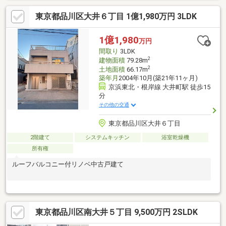
東京都品川区大井６丁目 1億1,980万円 3LDK
1億1,980
万円
間取り
3LDK
2
建物面積
79.28m
2
土地面積
66.17m
築年月
2004年10月(築21年11ヶ月)
京浜東北・根岸線 大井町駅 徒歩15
分
その他の交通
東京都品川区大井６丁目
2階建て
システムキッチン
浴室乾燥機
所有権
ルーフバルコニー付リノベ中古戸建て
東京都品川区南大井５丁目 9,500万円 2SLDK