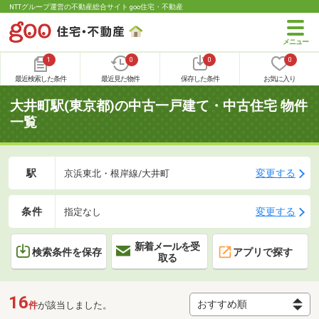
NTTグループ運営の不動産総合サイト goo住宅・不動産
1
0
0
0
最近検索した条件
最近見た物件
保存した条件
お気に入り
大井町駅(東京都)の中古一戸建て・中古住宅 物件
一覧
駅
変更する
京浜東北・根岸線/大井町
条件
変更する
指定なし
新着メールを受
検索条件を保存
アプリで探す
取る
16
件
が該当しました。