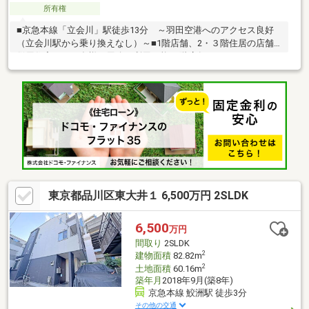
所有権
■京急本線「立会川」駅徒歩13分 ～羽田空港へのアクセス良好
（立会川駅から乗り換えなし）～■1階店舗、2・３階住居の店舗
併用住宅につき多様な用途で利用可能■1階店舗（コインランドリ
ー）賃貸中 2026年4月16日現在■現況月額賃料２０９，０００円
■カースペース2台分（車種制限あり）■前面道路も広く、陽当
り・通風良好です。前面公道：幅員約15ｍ（歩道含む）■屋上か
らは富士山を望めます（天候による）※建物面積には車庫２６．
０８㎡含む※一部コインランドリーとして委託（賃料２０９，０
００円）※賃料収入は将来にわたって確実に得られることを保証
するものではありません
東京都品川区東大井１ 6,500万円 2SLDK
6,500
万円
間取り
2SLDK
2
建物面積
82.82m
2
土地面積
60.16m
築年月
2018年9月(築8年)
京急本線 鮫洲駅 徒歩3分
その他の交通