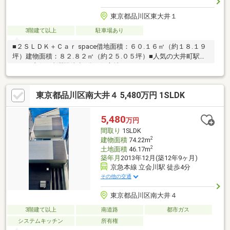
東京都品川区東大井１
3階建て以上
駐車場あり
■２ＳＬＤＫ＋Ｃａｒ space借地面積：６０.１６㎡（約１８.１９
坪）建物面積：８２.８２㎡（約２５.０５坪）■人気の大井町駅ア
クセス良好■鮫洲駅徒歩3分の好立地
東京都品川区南大井４ 5,480万円 1SLDK
5,480
万円
間取り
1SLDK
2
建物面積
74.22m
2
土地面積
46.17m
築年月
2013年12月(築12年9ヶ月)
京急本線 立会川駅 徒歩4分
その他の交通
東京都品川区南大井４
3階建て以上
南道路
都市ガス
システムキッチン
所有権