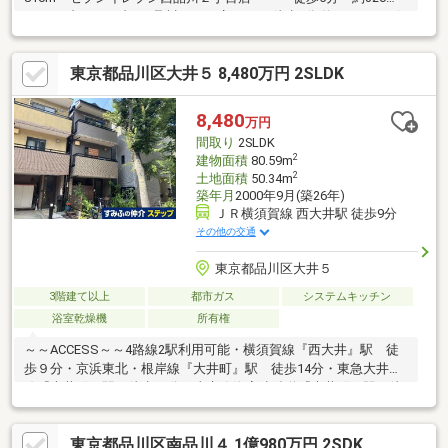
m・セブンイレブン西品川２丁目店・・・ 徒歩5分 約330 m・一般
病院 内科 三ッ木診療所・・・ 徒歩3分 約190 m・しながわ中央
公園 ・・・徒歩6分 約420 m・品川区役所・・・ 徒歩7分 約
東京都品川区大井５ 8,480万円 2SLDK
520 m・キッズガーデン西品川・・・ 徒歩3分 約170 m・三木小
学校 ・・・徒歩 約520 m・大崎中学校・・・徒歩 約 690 m・
大井町トラックス・・・徒歩14分 約950m話題の「大井町トラッ
8,480
万円
クス」徒歩圏
間取り
2SLDK
2
建物面積
80.59m
2
土地面積
50.34m
築年月
2000年9月(築26年)
ＪＲ横須賀線 西大井駅 徒歩9分
その他の交通
東京都品川区大井５
3階建て以上
都市ガス
システムキッチン
浴室乾燥機
所有権
～～ACCESS～～4路線2駅利用可能・横須賀線『西大井』駅 徒
歩９分・京浜東北・根岸線『大井町』駅 徒歩14分・東急大井町
線『大井町』駅 徒歩15分・東京臨海高速鉄道『大井町』駅 徒
歩15分～～POINT～～・落ち着いたグレーとベージュを基調とし
た、スタイリッシュでモダンな外観デザイン・玄関前は十分な広
東京都品川区南品川４ 1億980万円 2SDK
さがあります。～～周辺環境～～・セブン-イレブン大井店まで約