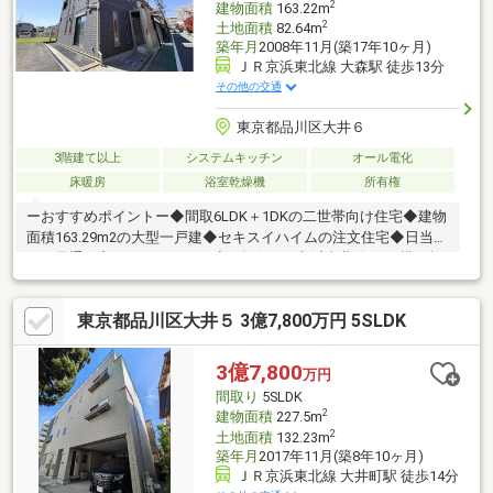
2
建物面積
163.22m
2
土地面積
82.64m
築年月
2008年11月(築17年10ヶ月)
ＪＲ京浜東北線 大森駅 徒歩13分
その他の交通
東京都品川区大井６
3階建て以上
システムキッチン
オール電化
床暖房
浴室乾燥機
所有権
ーおすすめポイントー◆間取6LDK＋1DKの二世帯向け住宅◆建物
面積163.29m2の大型一戸建◆セキスイハイムの注文住宅◆日当た
り・風通し良好ーアクセスー◆5路線（JR京浜東北線、JR横須賀
線・湘南新宿ライン、りんかい線、京急線、東急大井町線）利用
可◆大森駅、大井町駅、西大井駅、立会川駅徒歩圏ー周辺環境ー
東京都品川区大井５ 3億7,800万円 5SLDK
◆スーパー トップパルケ鹿島店まで徒歩1分（75m）◆まいば
すけっと大井6丁目店まで徒歩1分（55m)◆大井第一小学校まで徒
歩2分（120m)◆伊藤学園まで徒歩9分（670m）
3億7,800
万円
間取り
5SLDK
2
建物面積
227.5m
2
土地面積
132.23m
築年月
2017年11月(築8年10ヶ月)
ＪＲ京浜東北線 大井町駅 徒歩14分