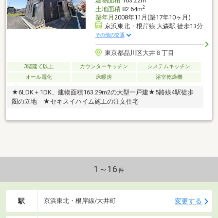
建物面積
163.22m
2
土地面積
82.64m
築年月
2008年11月(築17年10ヶ月)
京浜東北・根岸線 大森駅 徒歩13分
その他の交通
東京都品川区大井６丁目
3階建て以上
カウンターキッチン
システムキッチン
オール電化
床暖房
浴室乾燥機
★6LDK＋1DK、建物面積163.29m2の大型一戸建★5路線4駅徒歩
圏の立地 ★セキスイハイム施工の注文住宅
1～16
件
駅
変更する
京浜東北・根岸線/大井町