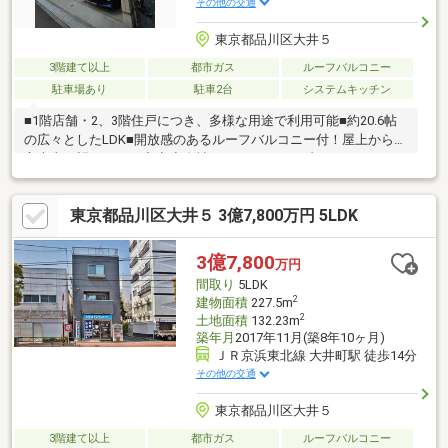
その他の交通
東京都品川区大井５
3階建て以上
都市ガス
ルーフバルコニー
駐車場あり
駐車2台
システムキッチン
■1階店舗・2、3階住戸につき、多様な用途で利用可能■約20.6帖
の広々としたLDK■開放感のあるルーフバルコニー付！屋上からは
富士山を望めます。◆◆◆自社リノベーションブランドCue
studioの設計施工も承ります◆◆◆URL：
https://www.balleggs.com/□□□バレッグスの特徴□□□東急沿線を
東京都品川区大井５ 3億7,800万円 5LDK
中心に、城南エリアに特化した10店舗展開！！創業から30年を経
て売買仲介・不動産仕入・賃貸仲介・賃貸管理・リノベーショ
ン・設計・施工と多角的に展開しております。城南エリアの不動
3億7,800
万円
産オーナー様と長いお付き合いをして得られた情報を惜しみなく
間取り
5LDK
提供しております。
2
建物面積
227.5m
2
土地面積
132.23m
築年月
2017年11月(築8年10ヶ月)
ＪＲ京浜東北線 大井町駅 徒歩14分
その他の交通
東京都品川区大井５
3階建て以上
都市ガス
ルーフバルコニー