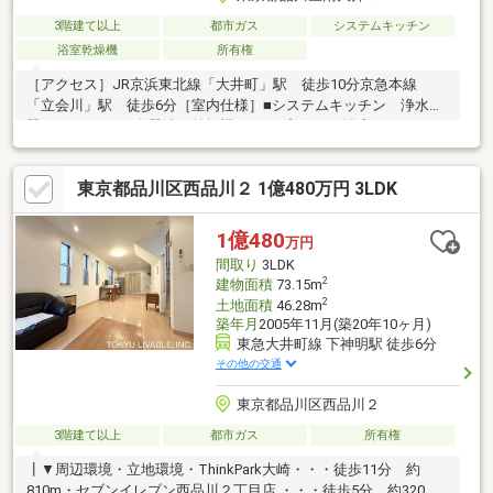
3階建て以上
都市ガス
システムキッチン
浴室乾燥機
所有権
［アクセス］JR京浜東北線「大井町」駅 徒歩10分京急本線
「立会川」駅 徒歩6分［室内仕様］■システムキッチン 浄水
器、3口コンロ、食器洗い乾燥機 カップボード■浴室（1616サイ
ズ） LIXIL Ariseシリーズ 浴室乾燥機■節水トイレ■制振装置
GVA
東京都品川区西品川２ 1億480万円 3LDK
1億480
万円
間取り
3LDK
2
建物面積
73.15m
2
土地面積
46.28m
築年月
2005年11月(築20年10ヶ月)
東急大井町線 下神明駅 徒歩6分
その他の交通
東京都品川区西品川２
3階建て以上
都市ガス
所有権
┃▼周辺環境・立地環境・ThinkPark大崎・・・徒歩11分 約
810m・セブンイレブン西品川２丁目店 ・・・徒歩5分 約320