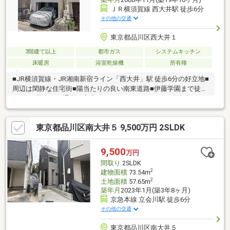
ＪＲ横須賀線 西大井駅 徒歩6分
その他の交通
東京都品川区西大井１
3階建て以上
都市ガス
システムキッチン
床暖房
浴室乾燥機
所有権
■JR横須賀線・JR湘南新宿ライン「西大井」駅 徒歩6分の好立地■
周辺は閑静な住宅街■陽当たりの良い南東道路■伊藤学園まで徒歩
2分！お子さまの通学も安心です■カースペースあり■南東向きの
陽当たりと、整形地ならではの使いやすさが魅力■全室二面採光
につき、採光・通風に優れた住まい■空室の為、お気兼ね無くご
東京都品川区南大井５ 9,500万円 2SLDK
見学いただけます！
9,500
万円
間取り
2SLDK
2
建物面積
73.54m
2
土地面積
57.65m
築年月
2023年1月(築3年8ヶ月)
京急本線 立会川駅 徒歩6分
その他の交通
東京都品川区南大井５