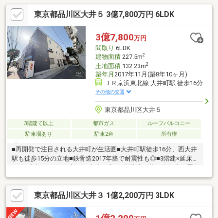
東京都品川区大井５ 3億7,800万円 6LDK
3億7,800
万円
間取り
6LDK
2
建物面積
227.5m
2
土地面積
132.23m
築年月
2017年11月(築8年10ヶ月)
ＪＲ京浜東北線 大井町駅 徒歩16分
その他の交通
東京都品川区大井５
3階建て以上
都市ガス
ルーフバルコニー
駐車場あり
駐車2台
所有権
■再開発で注目される大井町が生活圏■大井町駅徒歩16分、西大井
駅も徒歩15分の立地■鉄骨造2017年築で耐震性も◎■3階建×延床
227平米超×6LDKのプラン■車庫は広々2台駐車可能、自転車を置
くスペースも有り。物件のメリット、デメリットを余すところな
くお伝えします！定休日なし、当日のご内覧（ご対応）も承りま
東京都品川区大井３ 1億2,200万円 3LDK
す！弊社独自のお得な「平日会員制度」あり！19時以降のご案
内・スキマ時間でのご案内もお気軽にお申し付けください。＊＊
個人事業主の方や会社経営者の方など住宅ローンにご不安がある