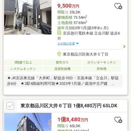
9,500
万円
間取り
2SLDK
2
建物面積
73.54m
2
土地面積
57.65m
築年月
2023年1月(築3年8ヶ月)
京浜急行電鉄本線 立会川駅 徒歩6
分
その他の交通
東京都品川区南大井５丁目
3階建て以上
都市ガス
カウンターキッチン
システムキッチン
浴室乾燥機
所有権
★JR京浜東北線「大井町」駅徒歩10分・京急本線「立会川」駅徒
歩6分 ★2駅4路線利用可能★2023年1月築／築浅中古戸建
★73.54m2／2SLDK
東京都品川区大井６丁目 1億8,480万円 6SLDK
1億8,480
万円
間取り
6SLDK
2