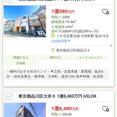
40m 徒歩１分・やまなか公園まで約100m 徒歩２分・文化堂
西大井店まで約600m 徒歩８分・ＯＩＭＡＣＨＩ ＴＲＡＣＫＳ
1億980
万円
まで約1300m 徒歩１７分
間取り
2SDK
2
建物面積
76.5m
2
土地面積
47m
築年月
2006年3月(築20年6ヶ月)
ＪＲ京浜東北線 大井町駅 徒歩12分
その他の交通
東京都品川区南品川４
3階建て以上
都市ガス
ルーフバルコニー
所有権
－物件のおすすめポイント－▼立地・京急本線「新馬場」徒歩6
分・JR京浜東北・根岸線「大井町」徒歩12分 他▼特徴・全居室3
面採光につき通風良好・作業スペースが広いL字型キッチン・納戸
約5.2帖は窓付き、多目的に活用可能・1・2・3階にトイレがあ
り、気兼ねなく利用可能・室内大変丁寧にお使いです▼設備・各
東京都品川区大井６ 1億8,480万円 6SLDK
居室複層ガラス▼周辺環境・品川学園 徒歩6分(約420m)・子供の
森公園 徒歩4分(約320m)・まいばすけっと大井町駅北店 徒歩5分
(約350m)■ ご希望の住まい探しをお手伝いします
1億8,480
万円
━━━━━・・・物件の詳細・ご相談はお気軽にお問い合わせく
間取り
6SLDK
ださい。