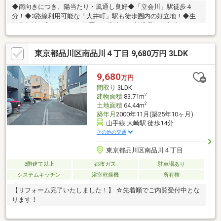
◆南向きにつき、陽当たり・風通し良好◆「立会川」駅徒歩４
分！◆3路線利用可能な「大井町」駅も徒歩圏内の好立地！◆生
活利便性の高いエリアに位置し、安定した賃貸需要が期待できま
す◎※利回りは将来にわたり確実保証されるものではありませ
ん。━━━━━━━━━━━━━━━━━━━━━━━■〇お客
東京都品川区南品川４丁目 9,680万円 3LDK
様のご条件をお聞かせいただき、ご希望に沿った物件をご紹介い
たします。〇ご自宅やご指定の場所まで送迎も行っております。
土日祝日はもちろん、お仕事終わりの時間帯、平日でもご案内い
9,680
万円
たします。当日案内希望など、お気軽にお問合せください！
間取り
3LDK
■━━━━━━━━━━━━━━━━━━━━━━━
2
建物面積
83.71m
2
土地面積
64.44m
築年月
2000年11月(築25年10ヶ月)
山手線 大崎駅 徒歩14分
その他の交通
東京都品川区南品川４丁目
3階建て以上
都市ガス
駐車場あり
システムキッチン
浴室乾燥機
所有権
【リフォーム完了いたしました！】 ☆先着順でご内覧受付中とな
ります！