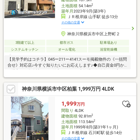
建物面積
107.5m
2
土地面積
54.14m
築年月
2023年9月(築3年)
ＪＲ根岸線 山手駅 徒歩13分
その他の交通
神奈川県横浜市中区上野町２
3階建て以上
都市ガス
駐車場あり
システムキッチン
オール電化
浴室乾燥機
【見学予約はコチラ】045ー211ー4141スーモ掲載物件の《一括問
合せ》対応店♪今すぐ知りたいにお応えします♪◆自己資金0円か
ら購入可！資金計画から徹底サポート♪◆提携銀行多数！住宅ロ
ーンのご相談もおまかせください♪◆ファイナンシャルプランナ
ー相談無料！支払計画もサポート♪◆車でご納得いくまで物件見
神奈川県横浜市中区柏葉 1,999万円 4LDK
学！とことん比較検討♪◆ご自宅まで送迎！移動の心配は不要♪◆
チャイルドシート完備！小さなお子様とご一緒でも安心♪◆平日
やお仕事帰りの見学も歓迎♪◆年中無休！即日対応♪◆ご来店は
1,999
万円
【みなとみらい線「日本大通」駅 1分！】アクセス便利♪【ご見
間取り
4LDK
学は「見学」ボタンをクリック】
2
建物面積
92.81m
2
土地面積
113.54m
築年月
1995年8月(築31年1ヶ月)
ＪＲ根岸線 石川町駅 徒歩14分
その他の交通