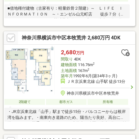
■借地権付建物（古家有り：軽量鉄骨２階建）～ ＬＩＦＥ Ｉ
ＮＦＯＲＭＡＴＩＯＮ ～・エンゼル山元町店 徒歩７分（約
515m）・まいばすけっと横浜長者町２丁目店 徒歩10分（約
790m）・ファミリーマート横浜石川店 徒歩７分（約
520m）・セブンイレブン横浜山元町店 徒歩８分（約
神奈川県横浜市中区本牧荒井 2,680万円 4DK
600m）・ウエルシア横浜長者町店 徒歩12分（約950m）・横
浜市立石川小学校 徒歩７分（約495m）・横浜市立平楽中学
校 徒歩８分（約590m）
2,680
万円
間取り
4DK
2
建物面積
116.76m
2
土地面積
167m
築年月
1992年6月(築34年3ヶ月)
ＪＲ京浜東北線 山手駅 徒歩13分
神奈川県横浜市中区本牧荒井
2階建て
都市ガス
所有権
・JR京浜東北線「山手」駅まで徒歩15分・バルコニーからは根岸
湾を臨みます。・南東向き道路のため、陽当たり良好、高台に立
地するため、風通しも良好です。・本牧山頂公園が徒歩3分の距離
にあり、緑豊かな住環境です。