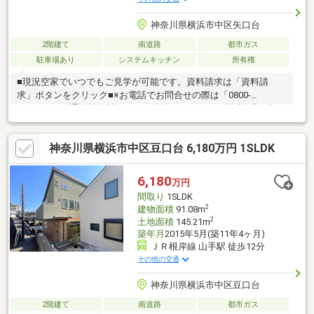
神奈川県横浜市中区矢口台
2階建て
南道路
都市ガス
駐車場あり
システムキッチン
所有権
■現況空家でいつでもご見学が可能です。資料請求は「資料請
求」ボタンをクリック■※お電話でお問合せの際は「0800-
8082025」（通話料無料）までご連絡下さい。■JR京浜東北・根
岸線「山手」駅徒歩１２分■みなとみらいを遠望、花火大会も鑑
賞できる希少なロケーション■道路高低差ナシ！南道路で陽当た
神奈川県横浜市中区豆口台 6,180万円 1SLDK
り良好、西・北側が低く角地のような開放感■前面道路は通り抜
けできない居住者専用の道路で安心の住環境●２０１９年にフル
リノベーション履歴アリ外壁＆屋根塗装＆防水、キッチン・浴
6,180
万円
室・洗面化粧台・トイレ交換、１階和室を洋和室へ変更全室クロ
間取り
1SLDK
ス貼替、フローリング上貼り、玄関ドア断熱ドアに変更、外構工
2
建物面積
91.08m
事
2
土地面積
145.21m
築年月
2015年5月(築11年4ヶ月)
ＪＲ根岸線 山手駅 徒歩12分
その他の交通
神奈川県横浜市中区豆口台
2階建て
南道路
都市ガス