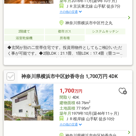
築年月
2016年11月(築9年10ヶ月)
ＪＲ京浜東北線 山手駅 徒歩7分
その他の交通
神奈川県横浜市中区竹之丸
2階建て
都市ガス
システムキッチン
浴室乾燥機
所有権
◆玄関が別の二世帯住宅です。投資用物件としてもご検討いただ
く事が可能です。◆2階LDK：21.1畳、1階LDK：17.4畳（畳コーナ
ーが隣接しております。）◆土地面積：162.46m2、敷地内には庭
部分もございます。◆建物面積：156.81m2◆キッチンには食器洗
乾燥機、カップボードなどがございす。◆浴室乾燥機があるた
神奈川県横浜市中区妙香寺台 1,700万円 4DK
め、雨の日も洗濯物を乾かす事が出来ます。◆現地周辺は第一種
低層住居専用地域につき、閑静な住宅街です。◆現況：空き家に
つき、お気軽にご覧になれます。
1,700
万円
間取り
4DK
2
建物面積
63.76m
2
土地面積
77.95m
築年月
1979年10月(築46年11ヶ月)
ＪＲ根岸線 山手駅 徒歩10分
その他の交通
神奈川県横浜市中区妙香寺台