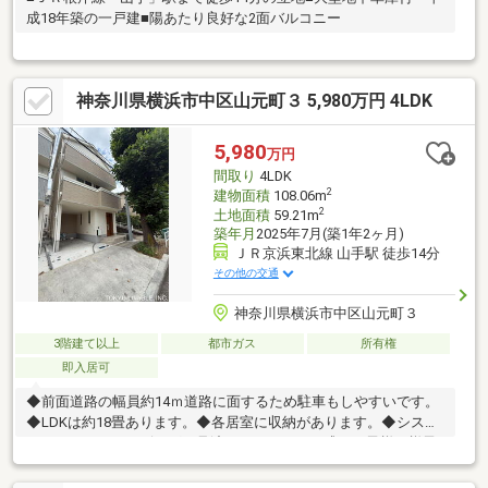
成18年築の一戸建■陽あたり良好な2面バルコニー
神奈川県横浜市中区山元町３ 5,980万円 4LDK
5,980
万円
間取り
4LDK
2
建物面積
108.06m
2
土地面積
59.21m
築年月
2025年7月(築1年2ヶ月)
ＪＲ京浜東北線 山手駅 徒歩14分
その他の交通
神奈川県横浜市中区山元町３
3階建て以上
都市ガス
所有権
即入居可
◆前面道路の幅員約14ｍ道路に面するため駐車もしやすいです。
◆LDKは約18畳あります。◆各居室に収納があります。◆システ
ムキッチンは、リビングを見渡せるカウンター式。お子様の様子
を見ながら、ご家族との会話を楽しみながら、お料理をすること
ができます。また、完成したお料理を運ぶ手間を少しだけ軽減し