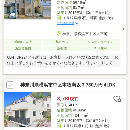
2
建物面積
59.19m
2
土地面積
53.7m
築年月
2015年3月(築11年6ヶ月)
ＪＲ根岸線 石川町駅 徒歩18分
その他の交通
神奈川県横浜市中区大平町
3階建て以上
都市ガス
システムキッチン
浴室乾燥機
所有権
即入居可
CENTURY21アイ建設は、お客様一人ひとりの状況に寄り添い、お
住まい探しのお手伝いをさせていただきます。住まいに対して求
める条件は千差万別。知りたい情報や不安な気持ちも人それぞ
れ。だからこそマニュアルではなく、お客様にあわせたオーダー
メイドのサポートを。物件探しからその先の新生活も、良き伴走
神奈川県横浜市中区本牧満坂 3,780万円 4LDK
者として並走させていただきます。多少難しそうなご条件でも、
まずはご相談ください。グループ創業38年の経験とノウハウ・情
報量で、きっとお客様のご期待にお応えします。いちばん話しや
3,780
万円
すいいちばん分かりやすいいちばんワクワクする不動産ネットワ
間取り
4LDK
ークへCENTURY21アイ建設
2
建物面積
96.88m
2
土地面積
104.11m
築年月
2010年7月(築16年2ヶ月)
ＪＲ根岸線 山手駅 徒歩18分