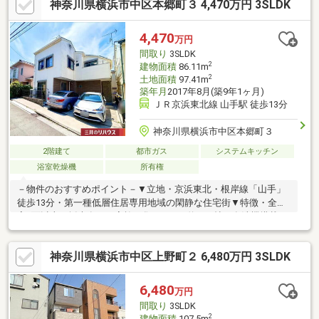
神奈川県横浜市中区本郷町３ 4,470万円 3SLDK
4,470
万円
間取り
3SLDK
2
建物面積
86.11m
2
土地面積
97.41m
築年月
2017年8月(築9年1ヶ月)
ＪＲ京浜東北線 山手駅 徒歩13分
神奈川県横浜市中区本郷町３
2階建て
都市ガス
システムキッチン
浴室乾燥機
所有権
－物件のおすすめポイント－▼立地・京浜東北・根岸線「山手」
徒歩13分・第一種低層住居専用地域の閑静な住宅街▼特徴・全居
室2面以上の採光有・ご家族の集うLDKは約16.0帖・食洗機搭載の
対面式キッチン・納戸約5.0帖は窓と収納有・南東向きバルコニー
有・洋室約6.1帖はロフト付・駐車場2台分有(車種による)▼設備・
神奈川県横浜市中区上野町２ 6,480万円 3SLDK
浴室乾燥機・TVモニタ付インターホン▼周辺環境・横浜市立大島
小学校 徒歩7分(約530m)・ガス山公園 徒歩5分(約390m)■ ご希望
の住まい探しをお手伝いします ━━━━━・・・物件の詳細・ご
6,480
万円
相談はお気軽にお問い合わせください。
間取り
3SLDK
2