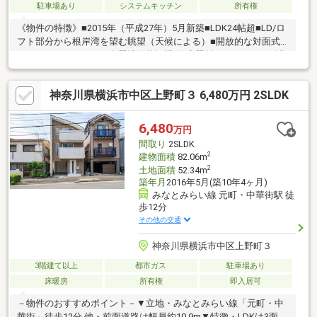
駐車場あり
システムキッチン
所有権
《物件の特徴》■2015年（平成27年）5月新築■LDK24帖超■LD/ロ
フト部分から根岸湾を望む眺望（天候による）■開放的な対面式
カウンターキッチン（食器洗浄乾燥機/浄水器付）■1616サイズ浴
室■室内設備保証付き（詳細お問合せください）
神奈川県横浜市中区上野町３ 6,480万円 2SLDK
6,480
万円
間取り
2SLDK
2
建物面積
82.06m
2
土地面積
52.34m
築年月
2016年5月(築10年4ヶ月)
みなとみらい線 元町・中華街駅 徒
歩12分
その他の交通
神奈川県横浜市中区上野町３
3階建て以上
都市ガス
駐車場あり
床暖房
所有権
即入居可
－物件のおすすめポイント－▼立地・みなとみらい線「元町・中
華街」徒歩12分 他・前面道路は幅員約10.9m▼特徴・LDKは3面採