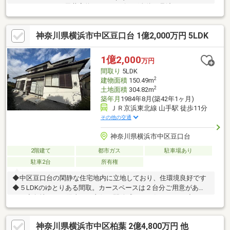
ーデン」・LDKは天井高約2.5m・リビング全体を見渡せるフルオ
ープンキッチン・多用途に利用可能なロッジロフト有・洋室2室は
上部吹抜け仕様・セコムホームセキュリティシステム(契約費用
神奈川県横浜市中区豆口台 1億2,000万円 5LDK
要)・EV充電用コンセント付の駐車スペース有(車種による)▼設
備・床暖房(LD)・一部電動シャッター※敷地の一部は建ぺい率
60%・容積率100%■ ご希望の住まい探しをお手伝いします
1億2,000
万円
━━━━━・・・物件の詳細・ご相談はお気軽にお問い合わせく
間取り
5LDK
ださい。
2
建物面積
150.49m
2
土地面積
304.82m
築年月
1984年8月(築42年1ヶ月)
ＪＲ京浜東北線 山手駅 徒歩11分
その他の交通
神奈川県横浜市中区豆口台
2階建て
都市ガス
駐車場あり
駐車2台
所有権
◆中区豆口台の閑静な住宅地内に立地しており、住環境良好です
◆５LDKのゆとりある間取。カースペースは２台分ご用意があり
ます◆角地につき陽当たり良好、開放感がある住まいです◆ゆと
りある敷地（約９２坪）お土地としてもご検討頂けます◆南面に
はゆったりとしたお庭スペースが広がります◆全室南向きの明る
神奈川県横浜市中区柏葉 2億4,800万円 他
い住まいです◆２階の１０帖にお部屋は主寝室におすすめ◆収納