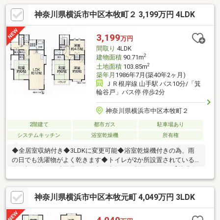
神奈川県横浜市中区本牧町２ 3,199万円 4LDK
3,199
万円
間取り
4LDK
2
建物面積
90.71m
2
土地面積
103.85m
築年月
1986年7月(築40年2ヶ月)
ＪＲ根岸線 山手駅 バス10分/「箕
輪谷戸」バス停 停歩2分
神奈川県横浜市中区本牧町２
2階建て
都市ガス
駐車場あり
システムキッチン
浴室乾燥機
所有権
◆全居室収納付き◆3LDKに変更可能◆浴室乾燥機付きの為、雨
の日でも洗濯物がよく乾きます◆トイレが2か所設置されている
為、朝の忙しい時間帯も混み合う事無くご利用頂けます【株式会
社リビングライフ】創業35年の信頼で未公開情報多数のリビング
ライフがご紹介します。宅建士×FP×住宅ローンアドバイザーの資
神奈川県横浜市中区本牧元町 4,049万円 3LDK
格を併せ持つ『ライフ・エキスパート・プランナー』がお客様の
老後も見据えたライフプランを無料作成。お気軽にご相談下さ
い！☆物件のお問合せは〈0120-554-077〉☆