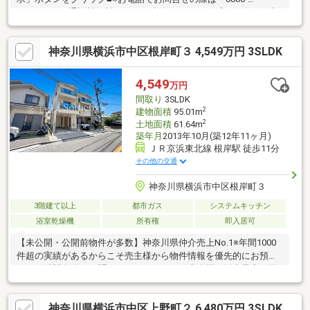
8082025」（通話料無料）までご連絡下さい。■令和4年築の築浅
美邸！そのまま住める、エアコン２台付きです■天気の悪い日も
安心の室内物干し設置済み■本牧の平坦エリア。周辺にはスーパ
神奈川県横浜市中区根岸町３ 4,549万円 3SLDK
ー等が揃う暮らしやすい立地■室内リフォーム済みで即日入居も
可能です■P１台分のビルトインガレージ付きです■浴室乾燥暖房
機・食洗機・温水洗浄便座などの設備も充実本牧エリアの築浅リ
4,549
万円
フォーム済みがこの価格。そのまま住めるエアコン２台完備の空
間取り
3SLDK
家です。
2
建物面積
95.01m
2
土地面積
61.64m
築年月
2013年10月(築12年11ヶ月)
ＪＲ京浜東北線 根岸駅 徒歩11分
その他の交通
神奈川県横浜市中区根岸町３
3階建て以上
都市ガス
システムキッチン
浴室乾燥機
所有権
即入居可
【未公開・公開前物件が多数】神奈川県仲介売上No.1※年間1000
件超の実績があるからこそ売主様から物件情報を優先的にお預か
り。ご希望条件をお聞かせいただければ、未公開や販売予定の物
件もいち早くご紹介します。【サザビーズブランド】世界80以上
の国と地域で展開する高級不動産ブランド「サザビーズ インター
神奈川県横浜市中区上野町２ 6,480万円 3SLDK
ナショナル リアルティ」の一員として確かな信頼でお住まい探し