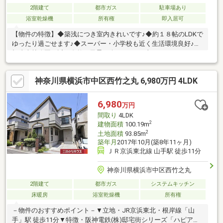
2階建て
都市ガス
駐車場あり
浴室乾燥機
所有権
即入居可
【物件の特徴】◆築浅につき室内きれいです♪◆約１８帖のLDKで
ゆったり過ごせます♪◆スーパー・小学校も近く生活環境良好♪◆
根岸森林公園が近く自然の風景を楽しめます♪土日はもちろん、平
日のご案内、即日のご案内も喜んで承ります。（火曜・水曜の内
見をご希望の際は、お早めにご相談ください）～スタイリードの
神奈川県横浜市中区西竹之丸 6,980万円 4LDK
アフターサービス～私たちはお引渡しの後もサポートいたしま
す。～将来を考慮したご提案～お住まいになった後のことも考慮
しながら、ご提案させていただきます。無理なお支払いにならな
6,980
万円
いように、FPによるライフプランニングを行いながら、物件をご
間取り
4LDK
紹介することも可能です。
2
建物面積
100.19m
2
土地面積
93.85m
築年月
2017年10月(築8年11ヶ月)
ＪＲ京浜東北線 山手駅 徒歩11分
神奈川県横浜市中区西竹之丸
2階建て
都市ガス
システムキッチン
床暖房
浴室乾燥機
所有権
－物件のおすすめポイント－▼立地・JR京浜東北・根岸線「山
手」駅 徒歩11分▼特徴・阪神電鉄(株)邸宅街シリーズ「ハピアガ