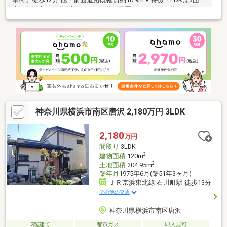
光・各洋室は2面採光を確保・2階に配置されたLDKは約15.8帖、
一部床暖房付・家族と顔を合わせやすいリビング階段仕様・2階・
3階にバルコニー有・浴室はゆったりと寛げる1616サイズ・納戸
約4.5帖は窓・収納付で多目的に利用可能・駐車スペース1台分有
(車種による)▼周辺環境・まいばすけっと山手本牧通り店 徒歩4分
(約320m)■ ご希望の住まい探しをお手伝いします
━━━━━・・・物件の詳細・ご相談はお気軽にお問い合わせく
ださい。
神奈川県横浜市南区唐沢 2,180万円 3LDK
2,180
万円
間取り
3LDK
2
建物面積
120m
2
土地面積
204.95m
築年月
1975年6月(築51年3ヶ月)
ＪＲ京浜東北線 石川町駅 徒歩13分
その他の交通
神奈川県横浜市南区唐沢
2階建て
都市ガス
即入居可