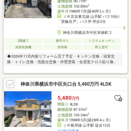
建物面積
90.71m
2
土地面積
103.85m
築年月
1986年7月(築40年2ヶ月)
ＪＲ京浜東北線 山手駅 バス10分/
「箕輪谷戸」バス停 停歩2分
神奈川県横浜市中区本牧町２
2階建て
都市ガス
システムキッチン
浴室乾燥機
所有権
即入居可
◆2026年11月内装リフォーム完了予定・キッチン交換・浴室交
換・トイレ交換・洗面台交換・外壁塗装・全居室クロス貼り換
え・全居室フローリング上貼り・クッションフロア貼り換え・シ
ロアリ点検・給湯器交換・建具交換・ハウスクリーニング
神奈川県横浜市中区矢口台 5,480万円 4LDK
5,480
万円
間取り
4LDK
2
建物面積
87.57m
2
土地面積
103.54m
築年月
1998年5月(築28年4ヶ月)
ＪＲ根岸線 山手駅 徒歩12分
その他の交通