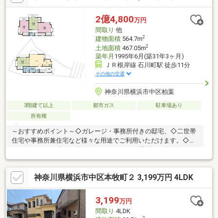
スペースもたっぷりご用意されています
2億4,800
万円
間取り
他
2
建物面積
564.7m
2
土地面積
467.05m
築年月
1995年6月(築31年3ヶ月)
ＪＲ根岸線 石川町駅 徒歩11分
その他の交通
神奈川県横浜市中区柏葉
3階建て以上
都市ガス
駐車場あり
所有権
～おすすめポイント～◇ガレージ・事務所付きの邸宅、◇二世帯
住宅や事務所兼住宅など様々な用途でご利用いただけます。◇カ
ースペース6～7台分（車種によります。）～横浜での物件探しな
ら【COMPASS】にぜひご相談ください！～様々な不安の解消
や、ご要望について明確にお応えいたします。まずは、お気軽に
神奈川県横浜市中区本牧町２ 3,199万円 4LDK
お客様のご希望条件をお聞かせください！
3,199
万円
間取り
4LDK
2