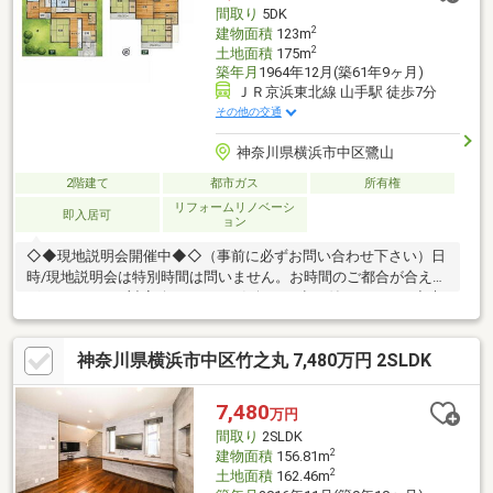
ブン横浜大和町店 約300m 徒歩4分・鷺山公園 約310m 徒歩
間取り
5DK
4分
2
建物面積
123m
2
土地面積
175m
築年月
1964年12月(築61年9ヶ月)
ＪＲ京浜東北線 山手駅 徒歩7分
その他の交通
神奈川県横浜市中区鷺山
2階建て
都市ガス
所有権
リフォームリノベーシ
即入居可
ョン
◇◆現地説明会開催中◆◇（事前に必ずお問い合わせ下さい）日
時/現地説明会は特別時間は問いません。お時間のご都合が合え
ば、いつでもご対応致します。お気軽にお申し付け下さい。◇貴
重なお時間の中で、ご希望の情報をご案内します◇ お客様のご都
合に合わせて、 短時間のご案内も可♪じっくりと沢山の物件情報
神奈川県横浜市中区竹之丸 7,480万円 2SLDK
のご案内も可♪ ご都合に合わせたご紹介をします♪ ～おおよその所
要時間や内容は、下記をご参考ください～〇ご希望条件のご相談
（30分～） 〇資金計画のご相談（30分～）〇現地／物件見学（60
7,480
万円
分～） 〇周辺環境のご紹介（60分～） ご来場の際は、事前にご予
間取り
2SLDK
約をお願いします♪
2
建物面積
156.81m
2
土地面積
162.46m