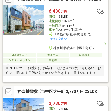
をサポート。【List365・充実のアフターサービス】お引渡し後
も、24時間365日の駆けつけや優待販売、延長保証など私たちの
6,480
万円
サービスは一生涯続きます。※日経MJ（2025年10月）第43回サー
間取り
3SLDK
ビス業総合調査
2
建物面積
107.5m
2
土地面積
54.14m
築年月
2023年9月(築3年)
ＪＲ根岸線 山手駅 徒歩7分
その他の交通
神奈川県横浜市中区上野町２
3階建て以上
都市ガス
駐車場あり
システムキッチン
所有権
CENTURY21アイ建設は、お客様一人ひとりの状況に寄り添い、お
住まい探しのお手伝いをさせていただきます。住まいに対して求
める条件は千差万別。知りたい情報や不安な気持ちも人それぞ
れ。だからこそマニュアルではなく、お客様にあわせたオーダー
メイドのサポートを。物件探しからその先の新生活も、良き伴走
神奈川県横浜市中区大平町 2,780万円 2SLDK
者として並走させていただきます。多少難しそうなご条件でも、
まずはご相談ください。グループ創業38年の経験とノウハウ・情
報量で、きっとお客様のご期待にお応えします。いちばん話しや
2,780
万円
すいいちばん分かりやすいいちばんワクワクする不動産ネットワ
間取り
2SLDK
ークへCENTURY21アイ建設