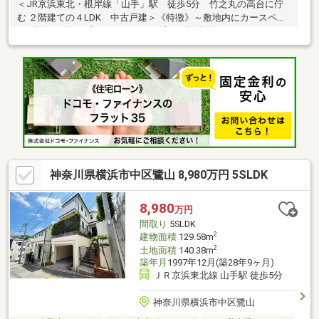
＜JR京浜東北・根岸線「山手」駅 徒歩5分 竹之丸の高台に佇
む ２階建ての４LDK 中古戸建＞《特徴》～敷地内にカースペー
ス2台分を確保（車種による）～お車を2台並列（または両サイド
に分かれて）駐車できるスペースを確保。ご家族用とセカンドカ
ー、または来客用として利用可。本エリアは、第一種低層住居専
用地域に位置し、閑静な住宅街となっております。4LDK全居室６
畳以上の広さを確保。また、各部屋に収納を完備。浴室にも窓が
あり、換気可能。
神奈川県横浜市中区鷺山 8,980万円 5SLDK
8,980
万円
間取り
5SLDK
2
建物面積
129.58m
2
土地面積
140.38m
築年月
1997年12月(築28年9ヶ月)
ＪＲ京浜東北線 山手駅 徒歩5分
神奈川県横浜市中区鷺山