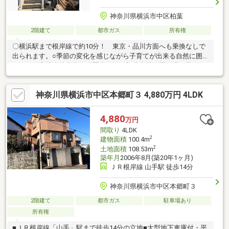
神奈川県横浜市中区柏葉
2階建て
都市ガス
所有権
〇横浜駅まで根岸線で約10分！ 東京・品川方面へも乗換なしで
出られます。○季節の変化を感じながら子育てが出来る自然に囲
まれた住宅地〇徒歩約30分圏内には、根岸森林公園や港の見える
丘公園があります。週末のお出かけや、お散歩におすすめです！
お花見やピクニックも○観光地の華やぎと、住宅地の静けさを両
神奈川県横浜市中区本郷町３ 4,880万円 4LDK
立する立地。
4,880
万円
間取り
4LDK
2
建物面積
100.4m
2
土地面積
108.53m
築年月
2006年8月(築20年1ヶ月)
ＪＲ根岸線 山手駅 徒歩14分
神奈川県横浜市中区本郷町３
2階建て
都市ガス
駐車場あり
所有権
■ＪＲ根岸線「山手」駅まで徒歩14分の立地■大型地下車庫付・平