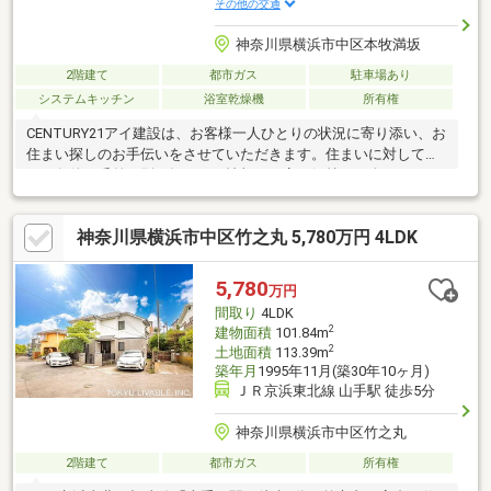
その他の交通
神奈川県横浜市中区本牧満坂
2階建て
都市ガス
駐車場あり
システムキッチン
浴室乾燥機
所有権
CENTURY21アイ建設は、お客様一人ひとりの状況に寄り添い、お
住まい探しのお手伝いをさせていただきます。住まいに対して求
める条件は千差万別。知りたい情報や不安な気持ちも人それぞ
れ。だからこそマニュアルではなく、お客様にあわせたオーダー
メイドのサポートを。物件探しからその先の新生活も、良き伴走
神奈川県横浜市中区竹之丸 5,780万円 4LDK
者として並走させていただきます。多少難しそうなご条件でも、
まずはご相談ください。グループ創業38年の経験とノウハウ・情
報量で、きっとお客様のご期待にお応えします。いちばん話しや
5,780
万円
すいいちばん分かりやすいいちばんワクワクする不動産ネットワ
間取り
4LDK
ークへCENTURY21アイ建設
2
建物面積
101.84m
2
土地面積
113.39m
築年月
1995年11月(築30年10ヶ月)
ＪＲ京浜東北線 山手駅 徒歩5分
神奈川県横浜市中区竹之丸
2階建て
都市ガス
所有権