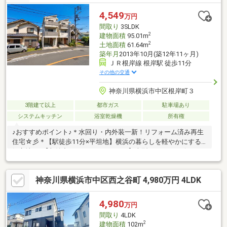
4,549
万円
間取り
3SLDK
2
建物面積
95.01m
2
土地面積
61.64m
築年月
2013年10月(築12年11ヶ月)
ＪＲ根岸線 根岸駅 徒歩11分
その他の交通
神奈川県横浜市中区根岸町３
3階建て以上
都市ガス
駐車場あり
システムキッチン
浴室乾燥機
所有権
♪おすすめポイント♪＊水回り・内外装一新！リフォーム済み再生
住宅☆彡＊【駅徒歩11分×平坦地】横浜の暮らしを軽やかにする
好立地♪＊【収納力にこだわった3SLDK】大型WIC＆サービスルー
ム完備♪＊【2年間の安心保証付】充実したアフターケア☆彡◆◇
物件探し・資金計画でお悩みの方へ◇◆横浜市の不動産なら当社
神奈川県横浜市中区西之谷町 4,980万円 4LDK
ＫＩＺＵＮＡまでお問い合わせ下さい。ＳＵＵＭＯや他サイトに
は公開していない未公開物件や販売予定物件も多数ご紹介中！資
金計画にお悩みの方にはファイナンシャルプランナーによる無料
4,980
万円
相談会を承ります。物件ご購入後もＦＰによる生涯無料相談付き
間取り
4LDK
で家計のアフターフォローもお任せください！
2
建物面積
102m