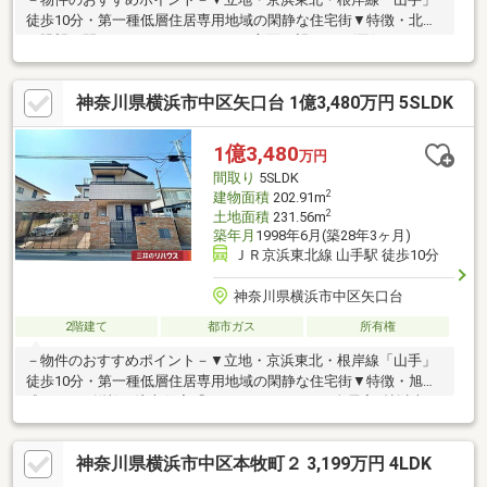
徒歩10分・第一種低層住居専用地域の閑静な住宅街▼特徴・北側
は眺望が開けており、みなとみらい方面を望めます(天候によ
る)・LD含む4部屋は3面採光を確保・独立配置の和室は客間など
多目的に利用可能・各洋室・和室・廊下に収納スペースを設置・
神奈川県横浜市中区矢口台 1億3,480万円 5SLDK
玄関は上部吹抜け仕様・カーポート・門扉付(車種制限有)▼周辺
環境・まいばすけっと山手駅前通り店 徒歩5分(約400m)・横浜市
立立野小学校 徒歩9分(約720m)■ ご希望の住まい探しをお手伝い
1億3,480
万円
します ━━━━━・・・物件の詳細・ご相談はお気軽にお問い合
間取り
5SLDK
わせください。
2
建物面積
202.91m
2
土地面積
231.56m
築年月
1998年6月(築28年3ヶ月)
ＪＲ京浜東北線 山手駅 徒歩10分
神奈川県横浜市中区矢口台
2階建て
都市ガス
所有権
－物件のおすすめポイント－▼立地・京浜東北・根岸線「山手」
徒歩10分・第一種低層住居専用地域の閑静な住宅街▼特徴・旭化
成ホームズ(株)の注文住宅「ヘーベルハウス」・全居室6帖以上、
2階LDKは広々約20.7帖・玄関・キッチン・洗面室・浴室・トイレ
を2ヶ所に配置・3面にキャンティベランダ有、4室が面する設
神奈川県横浜市中区本牧町２ 3,199万円 4LDK
計・WIC等、随所に収納有・屋上バルコニー付・南側にお庭有・
駐車2台可能(シャッター付／車種による)▼周辺環境・仲尾台公園