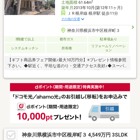
2
土地面積
61.64m
築年月
2013年10月(築12年11ヶ月)
ＪＲ根岸線 根岸駅 徒歩11分
その他の交通
神奈川県横浜市中区根岸町３
3階建て以上
都市ガス
駐車場あり
リフォームリノベーシ
システムキッチン
所有権
ョン
【ギフト商品券フェア開催♪最大10万円分】※プレゼント情報参照
下さい。◆駅近く、平坦な道のり・交通アクセス良好♪◆スーパ
ー豊富な生活便利な地域です♪◆大型３SLDKの間取り・ビルトイ
ン車庫付き♪◆前面道路広々9.1ｍにつき開放感満載・通風良好♪◆
広々ＬＤＫ15.25帖、日当たり良好・開放感有♪◆寝室7帖ウォーク
インクローゼット付◆納戸5帖有り、全居室収納付き・収納豊富
♪◆ビルトイン車庫付・脇には収納倉庫有り♪◆築浅物件につき最
新設備で綺麗な建物です♪
神奈川県横浜市中区根岸町３ 4,549万円 3SLDK