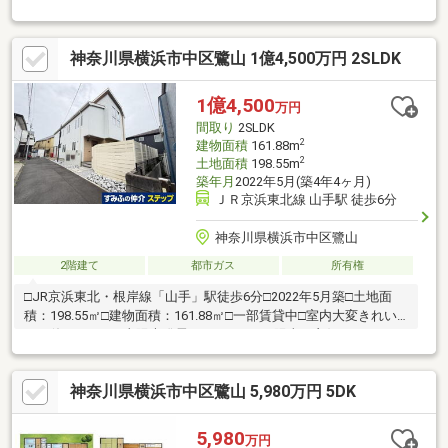
れています～■ナイスユニテック施工■設計住宅性能評価書、建設
住宅性能評価書、長期優良住宅認定通知書あり■高台立地につき
陽当り・眺望・通風良好な4LDK＋小屋裏収納■窓や開口部が多く
神奈川県横浜市中区鷺山 1億4,500万円 2SLDK
設けられているため、通風・採光が良好です■豊富な収納スペー
ス■リビングダイニングに床暖房あり■浴室サイズ1616■カースペ
ース1台■建物面積(登記)：91.87m2・1階 44.57m2・2階
1億4,500
万円
47.30m2■2026年5月ハウスクリーニング実施済
間取り
2SLDK
2
建物面積
161.88m
2
土地面積
198.55m
築年月
2022年5月(築4年4ヶ月)
ＪＲ京浜東北線 山手駅 徒歩6分
神奈川県横浜市中区鷺山
2階建て
都市ガス
所有権
□JR京浜東北・根岸線「山手」駅徒歩6分□2022年5月築□土地面
積：198.55㎡□建物面積：161.88㎡□一部賃貸中□室内大変きれい
にお使いです。□太陽光発電システムあり□陽当り良好□モニター
付インターホン□こだわりの注文住宅（アエラホーム施工）□スー
パーとコンビニエンスストアが徒歩5分圏内のため、お買い物も徒
神奈川県横浜市中区鷺山 5,980万円 5DK
歩で楽々【ライフインフォメーション】・横浜市立立野小学校
約570m 徒歩8分・横浜市立仲尾台中学校 約670m 徒歩9分・
まいばすけっと山手駅前通り店 約200m 徒歩3分・セブンイレ
5,980
万円