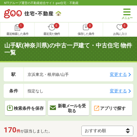
NTTグループ運営の不動産総合サイト goo住宅・不動産
1
0
0
0
最近検索した条件
最近見た物件
保存した条件
お気に入り
山手駅(神奈川県)の中古一戸建て・中古住宅 物件
一覧
駅
変更する
京浜東北・根岸線/山手
条件
変更する
指定なし
新着メールを受
検索条件を保存
アプリで探す
取る
170
件
が該当しました。