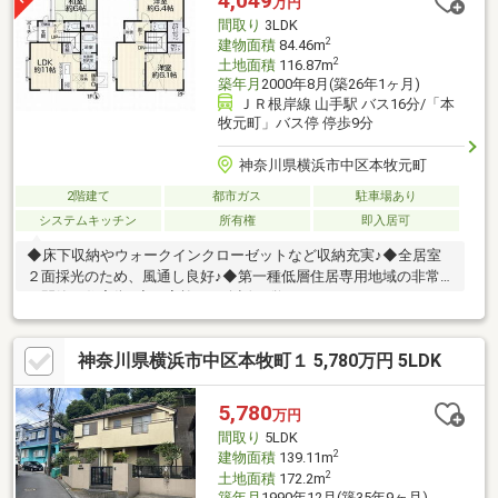
4,049
万円
間取り
3LDK
2
建物面積
84.46m
2
土地面積
116.87m
築年月
2000年8月(築26年1ヶ月)
ＪＲ根岸線 山手駅 バス16分/「本
牧元町」バス停 停歩9分
神奈川県横浜市中区本牧元町
2階建て
都市ガス
駐車場あり
システムキッチン
所有権
即入居可
◆床下収納やウォークインクローゼットなど収納充実♪◆全居室
２面採光のため、風通し良好♪◆第一種低層住居専用地域の非常
に閑静な住宅街♪◆ご家族との会話が弾むカウンターキッチン
♪【株式会社リビングライフ】創業35年の信頼で未公開情報多数
のリビングライフがご紹介します。宅建士×FP×住宅ローンアドバ
神奈川県横浜市中区本牧町１ 5,780万円 5LDK
イザーの資格を併せ持つ『ライフ・エキスパート・プランナー』
がお客様の老後も見据えたライフプランを無料作成。お気軽にご
相談下さい！☆物件のお問合せは〈0120-554-077〉☆
5,780
万円
間取り
5LDK
2
建物面積
139.11m
2
土地面積
172.2m
築年月
1990年12月(築35年9ヶ月)