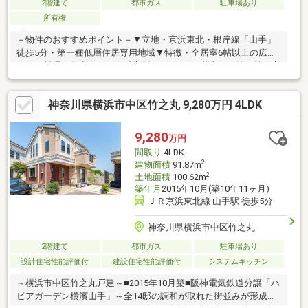
2階建て
都市ガス
駐車場あり
所有権
－物件のおすすめポイント－▼立地・京浜東北・根岸線「山手」
徒歩5分・第一種低層住居専用地域▼特徴・全居室6帖以上の広
さ・お料理に集中しやすい独立型キッチン・2階廊下の納戸等、室
内随所に収納スペース有・南東・北東の2面にバルコニーを設置・
各階にトイレ有、気兼ねなく使用可能・ビルドインガレージ付(車
神奈川県横浜市中区竹之丸 9,280万円 4LDK
種による)▼周辺環境・まいばすけっと山手駅前通り店 徒歩2分(約
140m)・横浜市立立野小学校 徒歩6分(約460m)※別途車庫面積
20.94平米■ ご希望の住まい探しをお手伝いします
9,280
万円
━━━━━・・・物件の詳細・ご相談はお気軽にお問い合わせく
間取り
4LDK
ださい。
2
建物面積
91.87m
2
土地面積
100.62m
築年月
2015年10月(築10年11ヶ月)
ＪＲ京浜東北線 山手駅 徒歩5分
神奈川県横浜市中区竹之丸
2階建て
都市ガス
駐車場あり
設計住宅性能評価付
建設住宅性能評価付
システムキッチン
～横浜市中区竹之丸戸建～■2015年10月築■阪神電気鉄道分譲「ハ
ピアガーデン横濱山手」～全14邸の調和が取れた街並みが形成さ