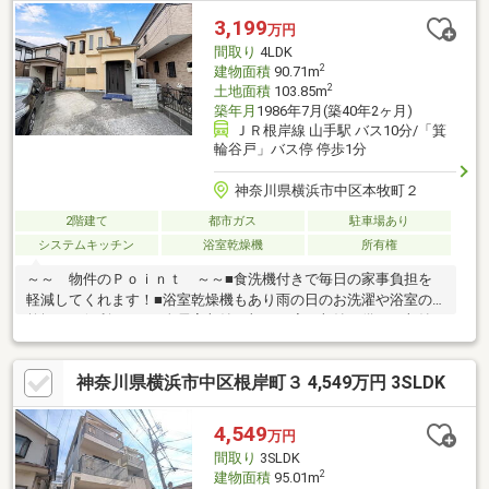
徒歩8分(約630m)■ ご希望の住まい探しをお手伝いします
3,199
万円
━━━━━・・・物件の詳細・ご相談はお気軽にお問い合わせく
間取り
4LDK
ださい。
2
建物面積
90.71m
2
土地面積
103.85m
築年月
1986年7月(築40年2ヶ月)
ＪＲ根岸線 山手駅 バス10分/「箕
輪谷戸」バス停 停歩1分
神奈川県横浜市中区本牧町２
2階建て
都市ガス
駐車場あり
システムキッチン
浴室乾燥機
所有権
～～ 物件のＰｏｉｎｔ ～～■食洗機付きで毎日の家事負担を
軽減してくれます！■浴室乾燥機もあり雨の日のお洗濯や浴室の
乾燥にも便利です！■全居室収納に加え、廊下収納も備えた収納
豊富な間取り！■閑静な住宅街に位置し、落ち着いた住環境！■小
学校やスーパーが徒歩10分圏内に揃い、毎日の暮らしにも便利な
神奈川県横浜市中区根岸町３ 4,549万円 3SLDK
立地です！ご興味ございましたら下記「資料請求・お問い合わ
せ」欄に必要事項記入の上、お問い合わせください。担当者よ
り、ご希望に合わせて資料送付や、ご内覧等手配等させていただ
4,549
万円
きます。その他お住まいに関するご相談も承りますので、お気兼
間取り
3SLDK
ねなくご相談ください。
2
建物面積
95.01m