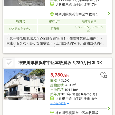
ＪＲ根岸線 山手駅 徒歩17分
神奈川県横浜市中区本牧町１
2階建て
都市ガス
駐車場あり
リフォームリノベーシ
システムキッチン
所有権
ョン
・第一種低層地域のため閑静な住宅地！・住友林業施工物件！・
車通りも少なく静かな住環境！・土地面積約52坪、建物面積約42
坪の広々とした5LDK！・約20.6帖の広々としたリビングダイニン
グキッチン！・各居室6帖以上！嬉しい各居室収納！・各階トイ
レ！各階洗面台！・南東向きのため陽当り良好！・床下収納や屋
神奈川県横浜市中区本牧満坂 3,780万円 3LDK
根裏収納など豊富な収納！・お庭スペース有！・カースペース有
（車種による）・2024年12月2階洗面化粧台・給湯器 交換！・
2020年1月外壁・屋根 リフォーム有！・2018年10月2階トイレ
3,780
万円
交換！
間取り
3LDK
2
建物面積
96.88m
2
土地面積
104.11m
築年月
2010年7月(築16年2ヶ月)
ＪＲ根岸線 山手駅 徒歩18分
その他の交通
神奈川県横浜市中区本牧満坂