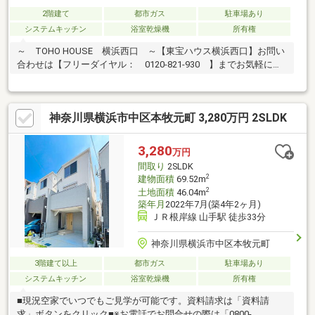
2階建て
都市ガス
駐車場あり
システムキッチン
浴室乾燥機
所有権
～ TOHO HOUSE 横浜西口 ～【東宝ハウス横浜西口】お問い
合わせは【フリーダイヤル： 0120-821-930 】までお気軽にど
うぞ♪
神奈川県横浜市中区本牧元町 3,280万円 2SLDK
3,280
万円
間取り
2SLDK
2
建物面積
69.52m
2
土地面積
46.04m
築年月
2022年7月(築4年2ヶ月)
ＪＲ根岸線 山手駅 徒歩33分
神奈川県横浜市中区本牧元町
3階建て以上
都市ガス
駐車場あり
システムキッチン
浴室乾燥機
所有権
■現況空家でいつでもご見学が可能です。資料請求は「資料請
求」ボタンをクリック■※お電話でお問合せの際は「0800-