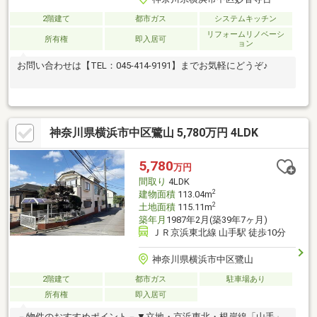
2階建て
都市ガス
システムキッチン
リフォームリノベーシ
所有権
即入居可
ョン
お問い合わせは【TEL：045‐414-9191】までお気軽にどうぞ♪
神奈川県横浜市中区鷺山 5,780万円 4LDK
5,780
万円
間取り
4LDK
2
建物面積
113.04m
2
土地面積
115.11m
築年月
1987年2月(築39年7ヶ月)
ＪＲ京浜東北線 山手駅 徒歩10分
神奈川県横浜市中区鷺山
2階建て
都市ガス
駐車場あり
所有権
即入居可
－物件のおすすめポイント－▼立地・京浜東北・根岸線「山手」