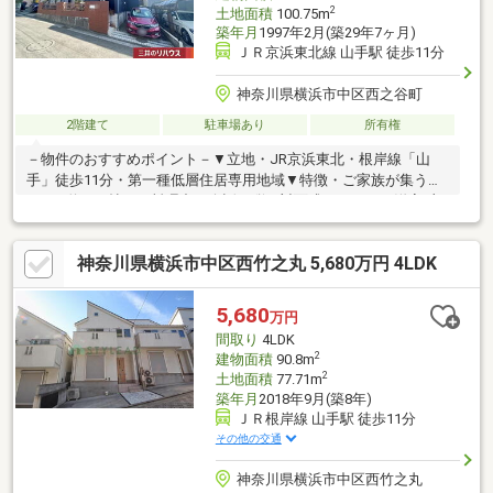
2
土地面積
100.75m
築年月
1997年2月(築29年7ヶ月)
ＪＲ京浜東北線 山手駅 徒歩11分
神奈川県横浜市中区西之谷町
2階建て
駐車場あり
所有権
－物件のおすすめポイント－▼立地・JR京浜東北・根岸線「山
手」徒歩11分・第一種低層住居専用地域▼特徴・ご家族が集う
LDKは約16.3帖・お料理中の会話も弾む対面式キッチン・洋室3部
屋は2面採光設計・和室はLDとホールの2WAY仕様・各洋室と和室
に収納スペースを確保・約7.3帖と約6.9帖の洋室はバルコニー
神奈川県横浜市中区西竹之丸 5,680万円 4LDK
付・各階にトイレを設置、来客時も気兼ねなく使用可能・駐車ス
ペース有(車種による)▼周辺環境・まいばすけっと山手本牧通り
店 徒歩8分(約610m)■ ご希望の住まい探しをお手伝いします
5,680
万円
━━━━━・・・物件の詳細・ご相談はお気軽にお問い合わせく
間取り
4LDK
ださい。
2
建物面積
90.8m
2
土地面積
77.71m
築年月
2018年9月(築8年)
ＪＲ根岸線 山手駅 徒歩11分
その他の交通
神奈川県横浜市中区西竹之丸