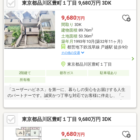
東京都品川区豊町１丁目 9,680万円 3DK
間を実現しました。スーパーや公園、教育施設も徒歩圏に揃い、
子育て世帯にもおすすめ。大型車も可能な駐車スペース付きで利
便性と快適性を兼ね備えた一邸です。
9,680
万円
間取り
3DK
2
建物面積
89.76m
2
土地面積
53.56m
築年月
1993年10月(築32年11ヶ月)
都営地下鉄浅草線 戸越駅 徒歩9分
その他の交通
東京都品川区豊町１丁目
2階建て
都市ガス
駐車場あり
所有権
「ユーザーハピネス」を第一に、暮らしの安心をお届けする人生
のパートナーです。誠実かつ丁寧な対応でお客様に伴走し、「あ
なたらしさ」が輝く理想のお住まい探しを全力でバックアップさ
せていただきます。
東京都品川区豊町１丁目 9,680万円 3DK
9,680
万円