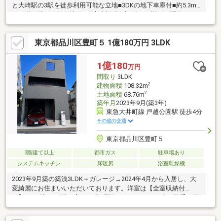
と大崎駅の3駅を徒歩利用可能な立地■3DKの地下車庫付■約5.3m
の公道に接する整形地です■室内設備保証付き（詳細お問合せく
ださい）
東京都品川区豊町５ 1億180万円 3LDK
1億180
万円
間取り
3LDK
2
建物面積
108.32m
2
土地面積
68.76m
築年月
2023年9月(築3年)
東急大井町線 戸越公園駅 徒歩4分
その他の交通
東京都品川区豊町５
3階建て以上
都市ガス
駐車場あり
システムキッチン
床暖房
浴室乾燥機
2023年9月築の築浅3LDK＋ガレージ→2024年4月から入居し、大
変綺麗にお住まいいただいております。洋室は【全室収納付
き】、5.6帖～6.7帖の広さを3部屋設けているため、使い勝手に優
れた間取りです。東急大井町線「戸越公園」駅徒歩4分の好立地。
約20.6帖の開放的なLDKを中心に、家族がゆったり過ごせる住空