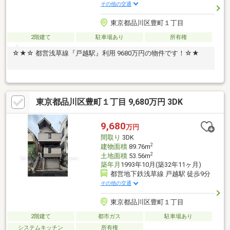
その他の交通
東京都品川区豊町１丁目
2階建て
駐車場あり
所有権
☆★☆ 都営浅草線『戸越駅』利用 9680万円の物件です！☆★
東京都品川区豊町１丁目 9,680万円 3DK
9,680
万円
間取り
3DK
2
建物面積
89.76m
2
土地面積
53.56m
築年月
1993年10月(築32年11ヶ月)
都営地下鉄浅草線 戸越駅 徒歩9分
その他の交通
東京都品川区豊町１丁目
2階建て
都市ガス
駐車場あり
システムキッチン
所有権