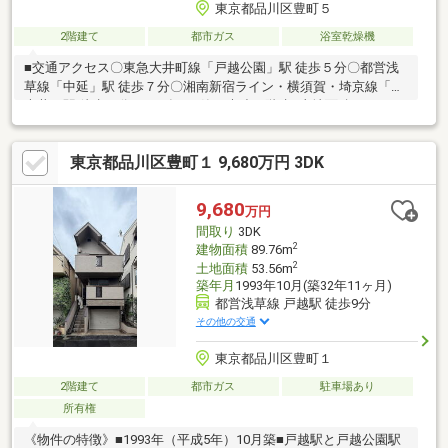
東京都品川区豊町５
2階建て
都市ガス
浴室乾燥機
■交通アクセス〇東急大井町線「戸越公園」駅 徒歩５分〇都営浅
草線「中延」駅 徒歩７分〇湘南新宿ライン・横須賀・埼京線「西
大井」駅 徒歩８分■2005年4月築 木造２階建■土地面積：９７．
４５㎡※別途私道負担面積７．３４㎡あり■建物面積：９８.０４㎡
（1階：56.18㎡ 2階：41.86㎡) 木造瓦葺2階建■バルコニーおよ
東京都品川区豊町１ 9,680万円 3DK
びお庭南東向きのため、陽当り・通風良好■借地期間：２０４３
年迄。■様々な用途に利用可能な３ＬＤＫ。全居室6帖以上！！
9,680
万円
間取り
3DK
2
建物面積
89.76m
2
土地面積
53.56m
築年月
1993年10月(築32年11ヶ月)
都営浅草線 戸越駅 徒歩9分
その他の交通
東京都品川区豊町１
2階建て
都市ガス
駐車場あり
所有権
《物件の特徴》■1993年（平成5年）10月築■戸越駅と戸越公園駅