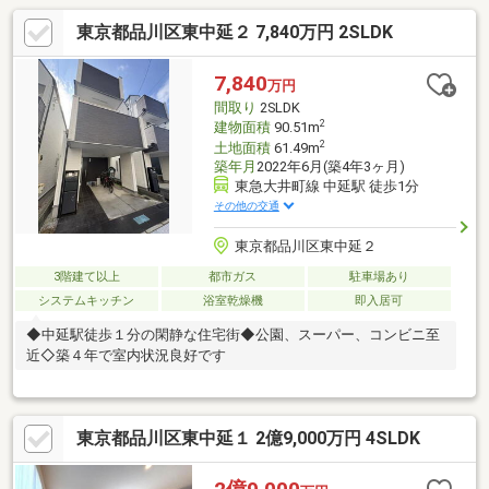
東京都品川区東中延２ 7,840万円 2SLDK
7,840
万円
間取り
2SLDK
2
建物面積
90.51m
2
土地面積
61.49m
築年月
2022年6月(築4年3ヶ月)
東急大井町線 中延駅 徒歩1分
その他の交通
東京都品川区東中延２
3階建て以上
都市ガス
駐車場あり
システムキッチン
浴室乾燥機
即入居可
◆中延駅徒歩１分の閑静な住宅街◆公園、スーパー、コンビニ至
近◇築４年で室内状況良好です
東京都品川区東中延１ 2億9,000万円 4SLDK