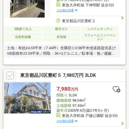
東急大井町線 下神明駅 徒歩5分
その他の交通
東京都品川区豊町２
3階建て以上
都市ガス
システムキッチン
リフォームリノベーシ
浴室乾燥機
所有権
ョン
土地：有効24.59平米（7.44坪）含隅切り0.98平米他道路提供及び
SB面積有25.59平米／間取：3K+2グルニエ／駐車場：無／建蔽・
容積率超過物件につき住宅ローン使えません。／リフォーム済
（令和8年7月13日完了）室内：キッチン・バス・トイレ・洗面交
換、給湯器交換、全室洋室、建具新規、電気工事（50アンペア）
東京都品川区豊町５ 7,980万円 3LDK
外装他：外壁・屋根塗装、バルコニー防水、建物内給水・給湯管
新規、基礎を一部鉄筋補強
7,980
万円
間取り
3LDK
2
建物面積
98.04m
2
土地面積
97.45m
築年月
2005年4月(築21年5ヶ月)
東急大井町線 戸越公園駅 徒歩5分
その他の交通