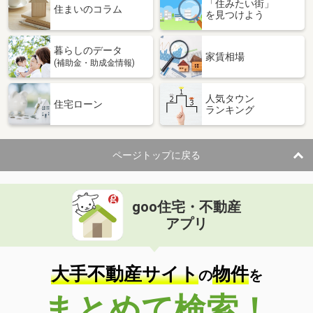
「住みたい街」
住まいのコラム
を見つけよう
暮らしのデータ
家賃相場
(補助金・助成金情報)
人気タウン
住宅ローン
ランキング
ページトップに戻る
goo住宅・不動産
アプリ
大手不動産サイト
物件
の
を
まとめて検索！