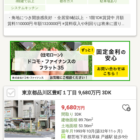
3階建て以上
都市ガス
駐車場あり
システムキッチン
・角地につき開放感良好 ・全居室6帖以上 ・1階1DK賃貸中 月額
賃料110000円 年額1320000円 ※賃料収入や利回りは将来に渡り得
られることを保証するものではありません。
東京都品川区豊町１丁目 9,680万円 3DK
9,680
万円
間取り
3DK
2
建物面積
89.76m
2
土地面積
53.56m
築年月
1993年10月(築32年11ヶ月)
都営地下鉄浅草線 戸越駅 徒歩9分