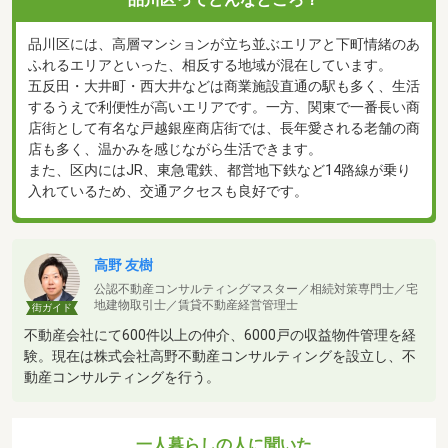
品川区には、高層マンションが立ち並ぶエリアと下町情緒のあ
ふれるエリアといった、相反する地域が混在しています。
五反田・大井町・西大井などは商業施設直通の駅も多く、生活
するうえで利便性が高いエリアです。一方、関東で一番長い商
店街として有名な戸越銀座商店街では、長年愛される老舗の商
店も多く、温かみを感じながら生活できます。
また、区内にはJR、東急電鉄、都営地下鉄など14路線が乗り
入れているため、交通アクセスも良好です。
高野 友樹
公認不動産コンサルティングマスター／相続対策専門士／宅
地建物取引士／賃貸不動産経営管理士
街ガイド
不動産会社にて600件以上の仲介、6000戸の収益物件管理を経
験。現在は株式会社高野不動産コンサルティングを設立し、不
動産コンサルティングを行う。
一人暮らしの人に聞いた