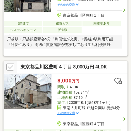
その他の交通
東京都品川区豊町１丁目
2階建て
都市ガス
駐車場あり
システムキッチン
所有権
戸越駅・戸越銀座駅各9分「利便性が充実」 5路線3駅利用可能
「利便性あり」 周辺に買物施設が充実しており生活利便良好
東京都品川区豊町４丁目 8,000万円 4LDK
8,000
万円
間取り
4LDK
2
建物面積
152.34m
2
土地面積
87.19m
築年月
2008年8月(築18年1ヶ月)
東急大井町線 戸越公園駅 徒歩4分
その他の交通
東京都品川区豊町４丁目