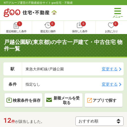
NTTグループ運営の不動産総合サイト goo住宅・不動産
1
0
0
0
最近検索した条件
最近見た物件
保存した条件
お気に入り
戸越公園駅(東京都)の中古一戸建て・中古住宅 物
件一覧
駅
変更する
東急大井町線/戸越公園
条件
変更する
指定なし
新着メールを受
検索条件を保存
アプリで探す
取る
12
件
が該当しました。