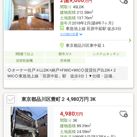
2億9,000
万円
間取り
4SLDK
2
建物面積
212.58m
2
土地面積
137.76m
築年月
2018年2月(築8年7ヶ月)
東急池上線 荏原中延駅 徒歩3分
その他の交通
東京都品川区東中延１
3階建て以上
都市ガス
システムキッチン
浴室乾燥機
所有権
◇オーナー住戸４LLDK+納戸+FWIC+WIC◇賃貸住戸2LDK+２
WIC◇東急池上線「荏原中延」駅 徒歩3分┃▼仕様・設備
┗━━━━━━━【家事の聖域：1.3畳の家事室】 洗濯・乾燥・
アイロン掛けを完備できる独立スペース【趣味と憩いのサブリビ
ング】 3階中央の7.3畳スペース【愛犬家垂涎のスペース】 階
東京都品川区豊町２ 4,980万円 3K
段下のデッドスペースを「愛犬の城」へ【FWIC・WIC】 大型フ
ァミリークローゼット【高セキュリティ・スマートロック】
【TOYO KITCHEN採用】 【ビルトイン食器洗い乾燥機(Miere)】
4,980
万円
【ミストサウナ付浴室換気乾燥機】 「エネファーム」連携
間取り
3K
2
建物面積
89.39m
2
土地面積
24.59m
築年月
1989年3月(築37年6ヶ月)