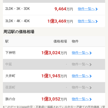
9,464
2LDK・3K・3DK
物件一覧へ
万円
1億3,469
3LDK・4K・4DK
物件一覧へ
万円
周辺駅の価格相場
駅
価格相場
物件
1億3,024
下神明
物件一覧へ
万円
中延
-
物件一覧へ
1億1,945
大井町
物件一覧へ
万円
荏原町
-
物件一覧へ
1億3,052
旗の台
物件一覧へ
万円
※このデータはgoo住宅・不動産に掲載されている中古一戸建ての平均価格（管