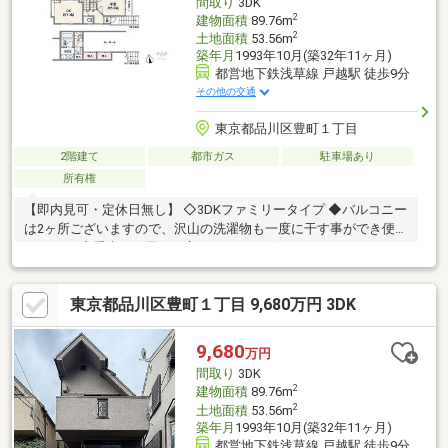
間取り
3DK
2
建物面積
89.76m
2
土地面積
53.56m
築年月
1993年10月(築32年11ヶ月)
都営地下鉄浅草線 戸越駅 徒歩9分
その他の交通
東京都品川区豊町１丁目
2階建て
都市ガス
駐車場あり
所有権
【即内見可・定休日無し】 ◇3DKファミリータイプ ◆バルコニー
は2ヶ所ございますので、沢山の洗濯物も一度に干す事ができ便利
ですね！ ◇愛車を雨風から守ってくれるビルトインガレージ
東京都品川区豊町１丁目 9,680万円 3DK
9,680
万円
間取り
3DK
2
建物面積
89.76m
2
土地面積
53.56m
築年月
1993年10月(築32年11ヶ月)
都営地下鉄浅草線 戸越駅 徒歩9分