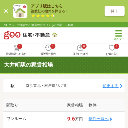
アプリ版はこちら
開く
複数社の物件を探せる！
NTTグループ運営の不動産総合サイト goo住宅・不動産
0
0
0
0
最近検索した条件
最近見た物件
保存した条件
お気に入り
大井町駅の家賃相場
駅
変更する
京浜東北・根岸線/大井町
間取り
家賃相場
物件
9.6
ワンルーム
物件一覧へ
万円