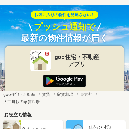
お気に入りの物件を見逃さない！
プッシュ通知で
最新の物件情報が届く
goo住宅・不動産
アプリ
goo住宅・不動産
賃貸
家賃相場
東京都
大井町駅の家賃相場
お役立ち情報
「住みたい街」