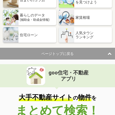
住まいのコラム
を見つけよう
暮らしのデータ
家賃相場
(補助金・助成金情報)
人気タウン
住宅ローン
ランキング
ページトップに戻る
goo住宅・不動産
アプリ
大手不動産サイト
物件
の
を
まとめて検索！