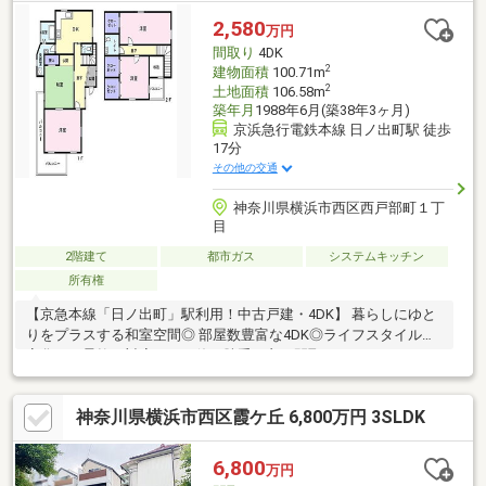
2,580
万円
間取り
4DK
2
建物面積
100.71m
2
土地面積
106.58m
築年月
1988年6月(築38年3ヶ月)
京浜急行電鉄本線 日ノ出町駅 徒歩
17分
その他の交通
神奈川県横浜市西区西戸部町１丁
目
2階建て
都市ガス
システムキッチン
所有権
【京急本線「日ノ出町」駅利用！中古戸建・4DK】 暮らしにゆと
りをプラスする和室空間◎ 部屋数豊富な4DK◎ライフスタイルの
変化にも柔軟に対応できる使い勝手の良い間取りです！
神奈川県横浜市西区霞ケ丘 6,800万円 3SLDK
6,800
万円