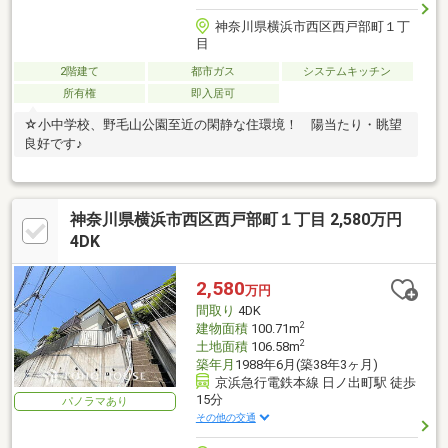
神奈川県横浜市西区西戸部町１丁
目
2階建て
都市ガス
システムキッチン
所有権
即入居可
☆小中学校、野毛山公園至近の閑静な住環境！ 陽当たり・眺望
良好です♪
神奈川県横浜市西区西戸部町１丁目 2,580万円
4DK
2,580
万円
間取り
4DK
2
建物面積
100.71m
2
土地面積
106.58m
築年月
1988年6月(築38年3ヶ月)
京浜急行電鉄本線 日ノ出町駅 徒歩
15分
パノラマあり
その他の交通