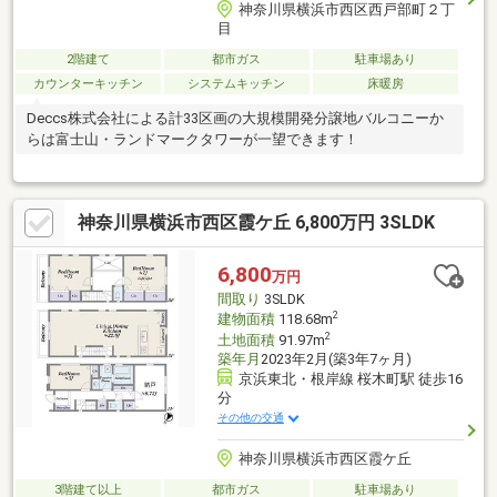
神奈川県横浜市西区西戸部町２丁
目
2階建て
都市ガス
駐車場あり
カウンターキッチン
システムキッチン
床暖房
Deccs株式会社による計33区画の大規模開発分譲地バルコニーか
らは富士山・ランドマークタワーが一望できます！
神奈川県横浜市西区霞ケ丘 6,800万円 3SLDK
6,800
万円
間取り
3SLDK
2
建物面積
118.68m
2
土地面積
91.97m
築年月
2023年2月(築3年7ヶ月)
京浜東北・根岸線 桜木町駅 徒歩16
分
その他の交通
神奈川県横浜市西区霞ケ丘
3階建て以上
都市ガス
駐車場あり