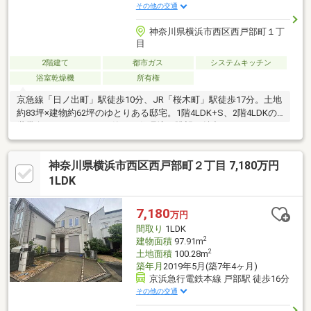
その他の交通
神奈川県横浜市西区西戸部町１丁
目
2階建て
都市ガス
システムキッチン
浴室乾燥機
所有権
京急線「日ノ出町」駅徒歩10分、JR「桜木町」駅徒歩17分。土地
約83坪×建物約62坪のゆとりある邸宅。1階4LDK+S、2階4LDKの2
世帯向き8LLDDKK+S。静かな住環境で眺望も魅力です。
神奈川県横浜市西区西戸部町２丁目 7,180万円
1LDK
7,180
万円
間取り
1LDK
2
建物面積
97.91m
2
土地面積
100.28m
築年月
2019年5月(築7年4ヶ月)
京浜急行電鉄本線 戸部駅 徒歩16分
その他の交通