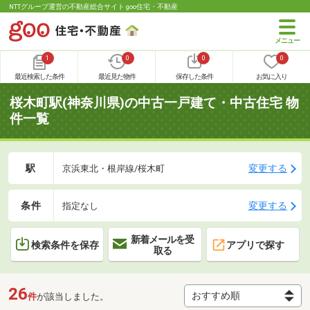
NTTグループ運営の不動産総合サイト goo住宅・不動産
1
0
0
0
最近検索した条件
最近見た物件
保存した条件
お気に入り
桜木町駅(神奈川県)の中古一戸建て・中古住宅 物
件一覧
駅
変更する
京浜東北・根岸線/桜木町
条件
変更する
指定なし
新着メールを受
検索条件を保存
アプリで探す
取る
26
件
が該当しました。