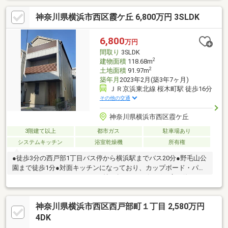
新物件はもちろん、「住宅ローンにも強い会社」です。◇「二俣
神奈川県横浜市西区霞ケ丘 6,800万円 3SLDK
川駅徒歩２分」に店舗がございますので、お気軽にご来店下さ
い。◇お車でご来社の際は、無料駐車券サービスがご利用できま
す。◇現地見学をご希望のお客様は、ご指定の場所へのお迎えも
6,800
万円
対応します。
間取り
3SLDK
2
建物面積
118.68m
2
土地面積
91.97m
築年月
2023年2月(築3年7ヶ月)
ＪＲ京浜東北線 桜木町駅 徒歩16分
その他の交通
神奈川県横浜市西区霞ケ丘
3階建て以上
都市ガス
駐車場あり
システムキッチン
浴室乾燥機
所有権
●徒歩3分の西戸部1丁目バス停から横浜駅までバス20分●野毛山公
園まで徒歩1分●対面キッチンになっており、カップボード・パン
トリーもついております。●22帖を超えるリビングで広々使うこ
とができます。
神奈川県横浜市西区西戸部町１丁目 2,580万円
4DK