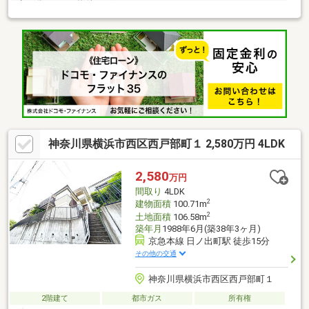
歩16分。┏□ 物件のポイント
┗┻━━━━━━━━━━━━━━━━━・「DECCS」による全
33区画の 大規模開発分譲地。・西区の高台に位置し玄関アプロー
チは高低差無し。・築7年の築浅注文住宅・室内大変綺麗です。
□ 教育環境┗┻━━━━━━━━━━━━━━━━━・横浜市
立一本松小学校 徒歩約3分・横浜市立老松中学校 徒歩約10
分・横浜愛隣幼稚園 徒歩約5分・ばらの幼稚園 徒歩約7分・お
れんじハウス西戸部保育園 徒歩約5分
神奈川県横浜市西区西戸部町１ 2,580万円 4LDK
2,580
万円
間取り
4LDK
2
建物面積
100.71m
2
土地面積
106.58m
築年月
1988年6月(築38年3ヶ月)
京急本線 日ノ出町駅 徒歩15分
その他の交通
神奈川県横浜市西区西戸部町１
2階建て
都市ガス
所有権