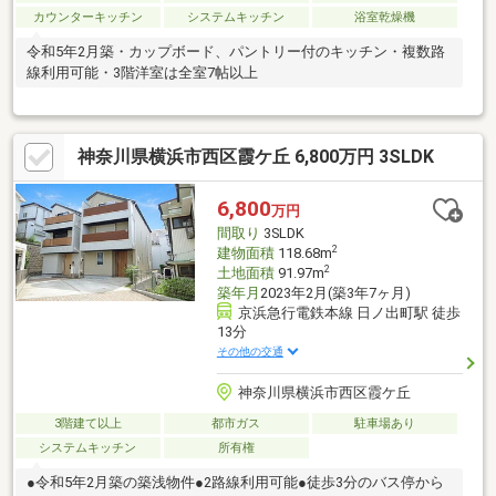
カウンターキッチン
システムキッチン
浴室乾燥機
令和5年2月築・カップボード、パントリー付のキッチン・複数路
線利用可能・3階洋室は全室7帖以上
神奈川県横浜市西区霞ケ丘 6,800万円 3SLDK
6,800
万円
間取り
3SLDK
2
建物面積
118.68m
2
土地面積
91.97m
築年月
2023年2月(築3年7ヶ月)
京浜急行電鉄本線 日ノ出町駅 徒歩
13分
その他の交通
神奈川県横浜市西区霞ケ丘
3階建て以上
都市ガス
駐車場あり
システムキッチン
所有権
●令和5年2月築の築浅物件●2路線利用可能●徒歩3分のバス停から