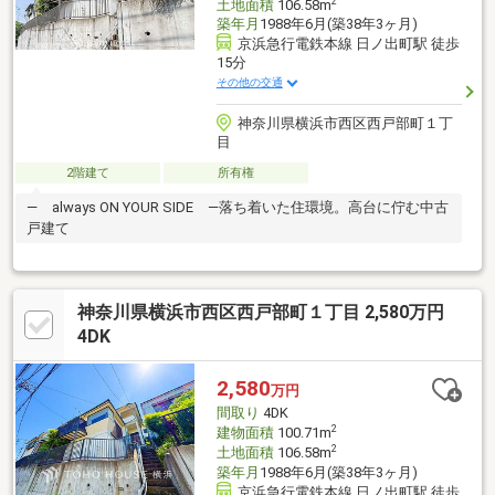
2
土地面積
106.58m
築年月
1988年6月(築38年3ヶ月)
京浜急行電鉄本線 日ノ出町駅 徒歩
15分
その他の交通
神奈川県横浜市西区西戸部町１丁
目
2階建て
所有権
― always ON YOUR SIDE ―落ち着いた住環境。高台に佇む中古
戸建て
神奈川県横浜市西区西戸部町１丁目 2,580万円
4DK
2,580
万円
間取り
4DK
2
建物面積
100.71m
2
土地面積
106.58m
築年月
1988年6月(築38年3ヶ月)
京浜急行電鉄本線 日ノ出町駅 徒歩