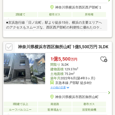
神奈川県横浜市西区西戸部町１
2階建て
都市ガス
所有権
■京浜急行線「日ノ出町」駅より徒歩15分。横浜の主要エリアへ
のアクセスもスムーズな、西区西戸部町の利便性に優れたロケー
ションです。■土地面積106.58㎡（約32.24坪）、延床面積100.71
㎡（約30.46坪）のゆとりある住空間。木造2階建ての暮らしやす
い規模の邸宅です。■各室に大容量のクローゼットや押入を完
神奈川県横浜市西区御所山町 1億5,500万円 3LDK
備。2階の廊下や階段まわりを含め、住まい全体をすっきりと片付
けられる充実の収納設計が施されています。お問い合わせは【フ
リーダイヤル：0120-702-700】までお気軽にどうぞ♪
1億5,500
万円
間取り
3LDK
2
建物面積
129.37m
2
土地面積
75.2m
築年月
2022年6月(築4年3ヶ月)
京急本線 戸部駅 徒歩8分
その他の交通
神奈川県横浜市西区御所山町
3階建て以上
南道路
都市ガス
ルーフバルコニー
駐車場あり
浴室乾燥機