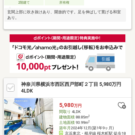
2階建て
所有権
玄関上部に吹き抜けあり、開放的です。足を伸ばして寛げる和室
あり。
神奈川県横浜市西区西戸部町２丁目 5,980万円
4LDK
5,980
万円
間取り
4LDK
2
建物面積
88.85m
2
土地面積
93.99m
築年月
2024年12月(築1年9ヶ月)
京浜東北・根岸線 桜木町駅 徒歩18