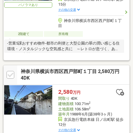
15分
パノラマあり
その他の交通
神奈川県横浜市西区西戸部町１丁
目
2階建て
所有権
-営業5課おすすめ物件-都市の利便と大型公園の翠の潤い感じる住
環境・ノスタルジックな空気感と共に ～レトロが息づく、あな
ただけの空間へと～
神奈川県横浜市西区西戸部町１丁目 2,580万円
4DK
2,580
万円
間取り
4DK
2
建物面積
100.71m
2
土地面積
106.58m
築年月
1988年6月(築38年3ヶ月)
京浜急行電鉄本線 日ノ出町駅 徒歩
12分
その他の交通