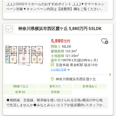
_}_}_} COCOマイホームのおすすめポイント _}_}_}▼サマーキャン
ペーン対象▼キャンペーン内容は【諸費用】欄をご覧ください◆
内見いつでも可能♪◇リフォームのご相談もお任せください！◆
お子様の多い家庭にも嬉しい４LDK}_}_}_ COCOマイホーム}_}_}_
税金・費用・手続きなど不動産購入は難しいことばかり。少しの
神奈川県横浜市西区霞ケ丘 5,880万円 5SLDK
不安でも気軽にお問い合わせください。社員一同で安心の不動産
購入をお手伝いいたします。
5,880
万円
間取り
5SLDK
2
建物面積
133.3m
2
土地面積
121.35m
築年月
1997年3月(築29年6ヶ月)
京急本線 黄金町駅 徒歩13分
その他の交通
神奈川県横浜市西区霞ケ丘
3階建て以上
都市ガス
駐車場あり
駐車3台
所有権
◆相鉄線、京急線、根岸線を使い分けられる立地♪横浜の中心地
で生活しませんか◆みなとみらいエリアが徒歩圏内♪スタッフか
らのコメント♪ ◇ご自宅にいたままWEB内見、WEB面談が利用可
能です。お気軽にお問い合わせください。◇「横浜・川崎」の最