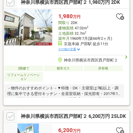
神奈川県横浜市西区西戸部町２ 1,980万円 2DK
周辺環境・西戸部町二丁目第二公園 徒歩2分(約160m)・Fuji伊勢町
店 徒歩5分(約360m)・横浜市立戸部小学校 徒歩5分(約350m)■ ご
希望の住まい探しをお手伝いします ━━━━━・・・物件の詳
1,980
万円
細・ご相談はお気軽にお問い合わせください。
間取り
2DK
2
建物面積
47.02m
2
土地面積
32.7m
築年月
1960年7月(築66年2ヶ月)
京急本線 戸部駅 徒歩11分
その他の交通
神奈川県横浜市西区西戸部町２
2階建て
都市ガス
所有権
リフォームリノベーシ
ョン
－物件のおすすめポイント－▼特徴・DK・主寝室は7帖以上・調
理に集中できる壁付キッチン・全居室収納・採光部有・2017年1
月給湯器交換実施▼室内リフォーム履歴【2021年4月】玄関鍵・
キッチン水栓・ウォシュレット交換、玄関宅配ボックス設置 他
【2022年1月】キッチンガス台交換【2024年1月】レンジフード交
神奈川県横浜市西区西戸部町２ 6,200万円 2SLDK
換▼周辺環境・Fuji伊勢町店 徒歩2分(約150m)※本物件は既定の建
ぺい率、容積率をオーバーしており、再建築にあたり同規模の建
築物は建築不可。■ ご希望の住まい探しをお手伝いします
6,200
万円