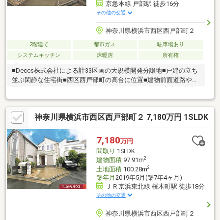
京急本線 戸部駅 徒歩16分
その他の交通
神奈川県横浜市西区西戸部町２
2階建て
都市ガス
駐車場あり
システムキッチン
床暖房
所有権
■Deccs株式会社による計33区画の大規模開発分譲地■戸建の立ち
並ぶ閑静な住宅街■西区西戸部町の高台に位置■建物前面道路や玄
関口には高低差がなくフラットです・2019年5月築 室内大変綺
麗にお住まいされています！・多面採光の明るい1LDK+3Sの間取
り・1620サイズのゆったりとした浴室（浴室TV付！）・屋上大型
神奈川県横浜市西区西戸部町２ 7,180万円 1SLDK
バルコニーにはシンク付 ガーデニングやプール等、用途は
様々 富士山やランドマークタワーを一望できます！ ※天候に
よる
7,180
万円
間取り
1SLDK
2
建物面積
97.91m
2
土地面積
100.28m
築年月
2019年5月(築7年4ヶ月)
ＪＲ京浜東北線 桜木町駅 徒歩18分
その他の交通
神奈川県横浜市西区西戸部町２