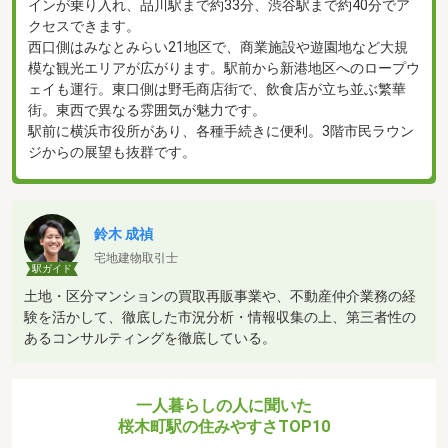
インが乗り入れ、品川駅まで約33分、渋谷駅まで約40分でア
クセスできます。
西口側はみなとみらい21地区で、商業施設や遊園地など大規
模な観光エリアが広がります。駅前から新港地区へのロープウ
ェイも運行。東口側は野毛商店街で、飲食店が立ち並ぶ繁華
街。東西で異なる雰囲気が魅力です。
駅前に横浜市役所があり、各種手続きに便利。3階市民ラウン
ジからの展望も抜群です。
鈴木 成禎
宅地建物取引士
駅ガイド
土地・区分マンションの買取再販事業や、不動産仲介業務の経
験を活かして、徹底した市況分析・情報収集の上、第三者性の
あるコンサルティングを徹底している。
一人暮らしの人に聞いた
桜木町駅の住みやすさTOP10