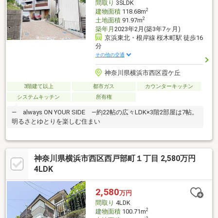
間取り
3SLDK
2
建物面積
118.68m
2
土地面積
91.97m
築年月
2023年2月(築3年7ヶ月)
京浜東北・根岸線 桜木町駅 徒歩16
分
その他の交通
神奈川県横浜市西区霞ケ丘
3階建て以上
都市ガス
カウンターキッチン
システムキッチン
所有権
― always ON YOUR SIDE ―約22帖の広々LDK×3階2部屋は7帖。
明るさとゆとりを楽しむ住まい
神奈川県横浜市西区西戸部町１丁目 2,580万円
4LDK
2,580
万円
間取り
4LDK
2
建物面積
100.71m