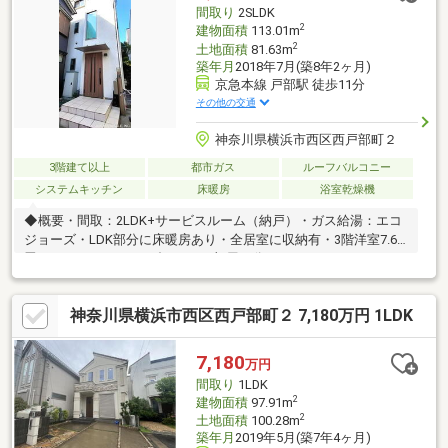
━━━━━・・・物件の詳細・ご相談はお気軽にお問い合わせく
間取り
2SLDK
ださい。
2
建物面積
113.01m
2
土地面積
81.63m
築年月
2018年7月(築8年2ヶ月)
京急本線 戸部駅 徒歩11分
その他の交通
神奈川県横浜市西区西戸部町２
3階建て以上
都市ガス
ルーフバルコニー
システムキッチン
床暖房
浴室乾燥機
◆概要・間取：2LDK+サービスルーム（納戸）・ガス給湯：エコ
ジョーズ・LDK部分に床暖房あり・全居室に収納有・3階洋室7.6
畳はライフスタイルに合わせて2部屋に分けることができます！
（ドア２箇所設置/リフォーム費用は別途負担あり）◆建物仕様・
設備・玄関ドアは非接触キー仕様・玄関からホールまで段差の少
神奈川県横浜市西区西戸部町２ 7,180万円 1LDK
ないタイル仕様・3階（洋室約6.4畳）・ルーフバルコニーからは
ランドマークタワーが望めます・食器洗乾燥機・ビルトイン浄水
器付水栓・浴室換気乾燥機付・3階部分に大型収納スペースあり
7,180
万円
（テレワーク部屋にも最適で
間取り
1LDK
2
建物面積
97.91m
2
土地面積
100.28m
築年月
2019年5月(築7年4ヶ月)