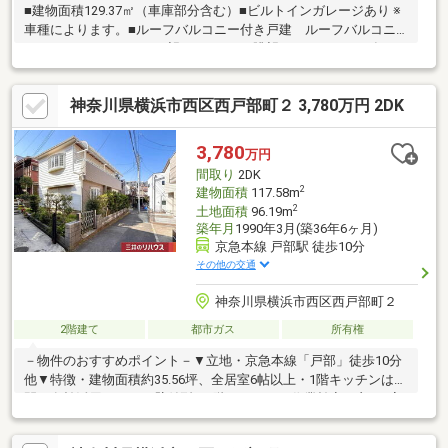
■建物面積129.37㎡（車庫部分含む）■ビルトインガレージあり ※
車種によります。■ルーフバルコニー付き戸建 ルーフバルコニ
ーからみなとみらいが一望できます。※眺望については2026年7月
現在の情報であり、 将来に渡り当社が保証するものではありま
せん。■2階LDKの間取り■全居室収納＋シューズインクローゼッ
神奈川県横浜市西区西戸部町２ 3,780万円 2DK
ト■京急本線「戸部」駅徒歩8分、 横浜市営地下鉄ブルーライン
「高島町」駅徒歩9分■食洗機・浴室乾燥機付き■ライフライン・
都市ガス・本下水・公営水道
3,780
万円
間取り
2DK
2
建物面積
117.58m
2
土地面積
96.19m
築年月
1990年3月(築36年6ヶ月)
京急本線 戸部駅 徒歩10分
その他の交通
神奈川県横浜市西区西戸部町２
2階建て
都市ガス
所有権
－物件のおすすめポイント－▼立地・京急本線「戸部」徒歩10分
他▼特徴・建物面積約35.56坪、全居室6帖以上・1階キッチンは空
間を有効活用しやすい壁付型・2階キッチンは作業効率の良いL字
型・南東向きバルコニーに面した明るい2階DKと洋室約10帖・足
を伸ばしてくつろげる和室を1階に配置・小屋裏収納等の収納有▼