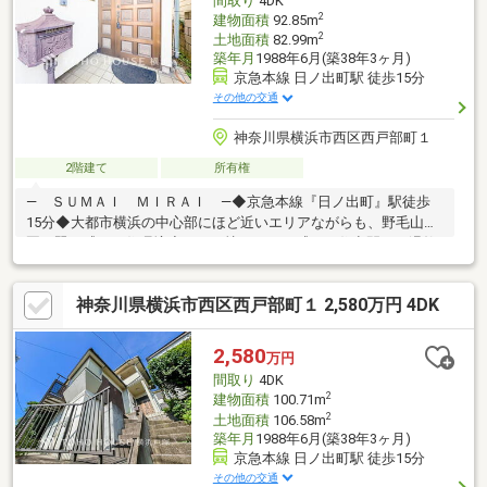
間取り
4DK
ヤル： 0120-821-930 】
2
建物面積
92.85m
2
土地面積
82.99m
築年月
1988年6月(築38年3ヶ月)
京急本線 日ノ出町駅 徒歩15分
その他の交通
神奈川県横浜市西区西戸部町１
2階建て
所有権
― ＳＵＭＡＩ ＭＩＲＡＩ ―◆京急本線『日ノ出町』駅徒歩
15分◆大都市横浜の中心部にほど近いエリアながらも、野毛山公
園の翠を感じる住環境◆どこか懐かしさを感じる住空間は、温故
知新の味わいと同時に磨き光らせる原石の魅力をも備える◆レト
ロが息づく、あなただけの空間へと♪ 【東宝ハウス横浜】提携
神奈川県横浜市西区西戸部町１ 2,580万円 4DK
銀行 横浜銀行 変動金利35年の場合 金利 年0.92％お問い合
わせは【フリーダイヤル：0120-759-655】までお気軽にどうぞ♪
2,580
万円
間取り
4DK
2
建物面積
100.71m
2
土地面積
106.58m
築年月
1988年6月(築38年3ヶ月)
京急本線 日ノ出町駅 徒歩15分
その他の交通