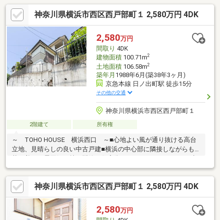
神奈川県横浜市西区西戸部町１ 2,580万円 4DK
2,580
万円
間取り
4DK
2
建物面積
100.71m
2
土地面積
106.58m
築年月
1988年6月(築38年3ヶ月)
京急本線 日ノ出町駅 徒歩15分
その他の交通
神奈川県横浜市西区西戸部町１
2階建て
所有権
～ TOHO HOUSE 横浜西口 ～■心地よい風が通り抜ける高台
立地、見晴らしの良い中古戸建■横浜の中心部に隣接しながらも
落ち着いた雰囲気を持つ閑静な住宅街、みなとみらいエリアも生
活圏内■豊かな自然と入場料無料の動物園がある『野毛山公園』
徒歩5分■京急線「日ノ出町」駅徒歩15分、「桜木町」駅も徒歩圏
神奈川県横浜市西区西戸部町１ 2,580万円 4DK
で利用可能です■明るく陽当たりに恵まれたゆとりある住空間■収
納充実、お部屋を広く活用できます■お好みのリフォームで居心
地の良い快適なお住まいにも♪ご見学のご希望、資料請求、ご質問
2,580
万円
などなど、お気軽にまずはお問い合わせください♪【 フリーダイ