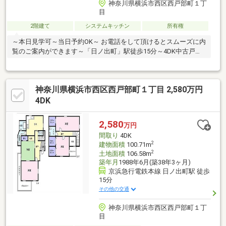
神奈川県横浜市西区西戸部町１丁
目
2階建て
システムキッチン
所有権
～本日見学可～当日予約OK～ お電話をして頂けるとスムーズに内
覧のご案内ができます～「日ノ出町」駅徒歩15分～4DK中古戸建
て～
神奈川県横浜市西区西戸部町１丁目 2,580万円
4DK
2,580
万円
間取り
4DK
2
建物面積
100.71m
2
土地面積
106.58m
築年月
1988年6月(築38年3ヶ月)
京浜急行電鉄本線 日ノ出町駅 徒歩
15分
その他の交通
神奈川県横浜市西区西戸部町１丁
目