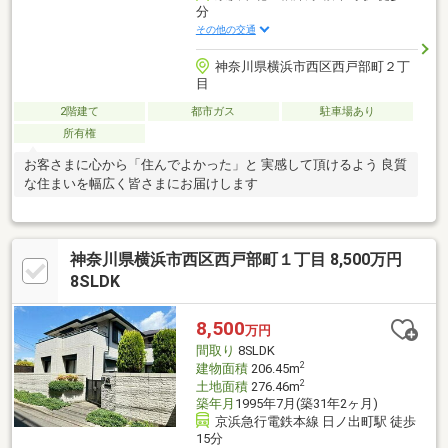
分
その他の交通
神奈川県横浜市西区西戸部町２丁
目
2階建て
都市ガス
駐車場あり
所有権
お客さまに心から「住んでよかった」と 実感して頂けるよう 良質
な住まいを幅広く皆さまにお届けします
神奈川県横浜市西区西戸部町１丁目 8,500万円
8SLDK
8,500
万円
間取り
8SLDK
2
建物面積
206.45m
2
土地面積
276.46m
築年月
1995年7月(築31年2ヶ月)
京浜急行電鉄本線 日ノ出町駅 徒歩
15分