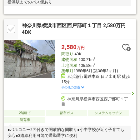
横浜駅までのバス便あり
神奈川県横浜市西区西戸部町１丁目 2,580万円
4DK
2,580
万円
間取り
4DK
2
建物面積
100.71m
2
土地面積
106.58m
築年月
1988年6月(築38年3ヶ月)
京浜急行電鉄本線 日ノ出町駅 徒歩
15分
その他の交通
神奈川県横浜市西区西戸部町１丁
目
2階建て
都市ガス
システムキッチン
所有権
●バルコニー2面付きで開放的な間取り●小中学校が近く子育ても
安心●3路線利用可能で通勤通学に便利