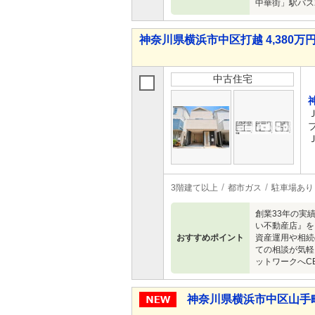
中華街」駅バス
神奈川県横浜市中区打越 4,380万円 
中古住宅
3階建て以上
都市ガス
駐車場あり
創業33年の実
い不動産店』を
おすすめポイント
資産運用や相続
ての相談が気軽
ットワークへCE
神奈川県横浜市中区山手町 1