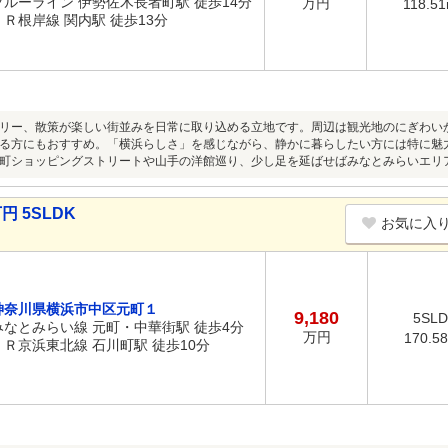
ブルーライン 伊勢佐木長者町駅 徒歩14分
万円
118.5
ＪＲ根岸線 関内駅 徒歩13分
リー、散策が楽しい街並みを日常に取り込める立地です。周辺は観光地のにぎわい
る方にもおすすめ。「横浜らしさ」を感じながら、静かに暮らしたい方には特に魅
町ショッピングストリートや山手の洋館巡り、少し足を延ばせばみなとみらいエリ
円 5SLDK
お気に入
神奈川県横浜市中区元町１
9,180
5SL
みなとみらい線 元町・中華街駅 徒歩4分
万円
170.5
ＪＲ京浜東北線 石川町駅 徒歩10分