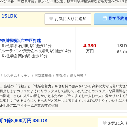
22分※各「本牧車庫前」停歩2分※他交通、桜木町駅や横浜駅など各方面へのバス
1SLDK
見学予約
お気に入りに追加
神奈川県横浜市中区打越
4,380
ＪＲ根岸線 石川町駅 徒歩12分
1SL
ブルーライン 伊勢佐木長者町駅 徒歩14分
万円
97.7
ＪＲ根岸線 関内駅 徒歩19分
システムキッチン
浴室乾燥機
所有権
即入居可
績。当社の「信頼」と「地域密着力」を併せ持つ強みをいかし高齢の方から若い方
目指しますカフェのようにリラックスして話していただけるカジュアルな雰囲気を
の問題、さらに人生の夢をかなえるためのプランまでお一人お一人に分かりやすく
に楽しくできるようになるべきだと私たちは考えますいちばん話しやすいいちばん
NTURY21マイホーム創業33年の実績
億8,800万円 3SLDK
お気に入