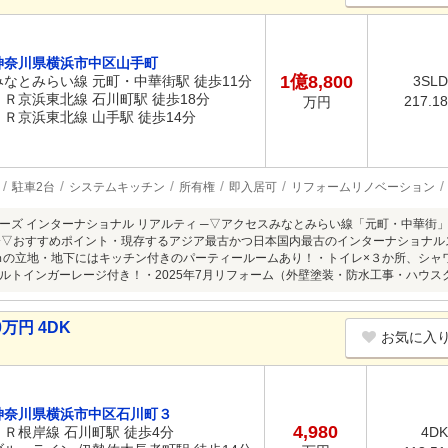
神奈川県横浜市中区山手町
1億8,800
みなとみらい線 元町・中華街駅 徒歩11分
3SL
ＪＲ京浜東北線 石川町駅 徒歩18分
217.1
万円
ＪＲ京浜東北線 山手駅 徒歩14分
駐車2台
システムキッチン
所有権
即入居可
リフォームリノベーション
ビーズ インターナショナル リアルティ ─▽アクセスみなとみらい線「元町・中華街」
▽おすすめポイント・現存するアジア最古かつ日本国内最古のインターナショナルスクールである「S
と30ｍの立地・地下にはキッチン付きのパーティールームあり！・トイレ×３か所、シ
ルトインガーレージ付き！・2025年7月リフォーム（外壁塗装・防水工事・ハウス
万円 4DK
お気に入
神奈川県横浜市中区石川町３
4,980
ＪＲ根岸線 石川町駅 徒歩4分
4DK