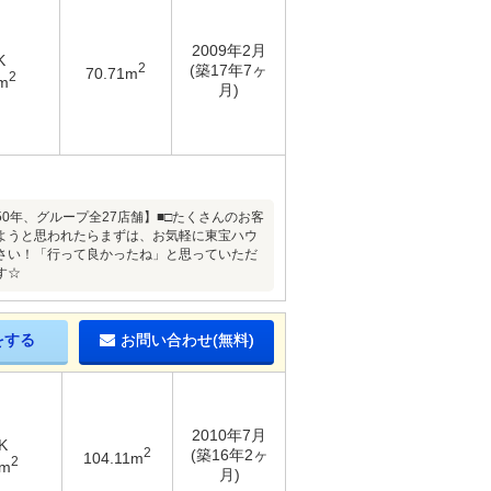
2009年2月
K
2
(築17年7ヶ
70.71m
2
m
月)
□■おかげさまで【創業50年、グループ全27店舗】■□たくさんのお客
ようと思われたらまずは、お気軽に東宝ハウ
さい！「行って良かったね」と思っていただ
す☆
をする
お問い合わせ(無料)
2010年7月
K
2
(築16年2ヶ
104.11m
2
8m
月)