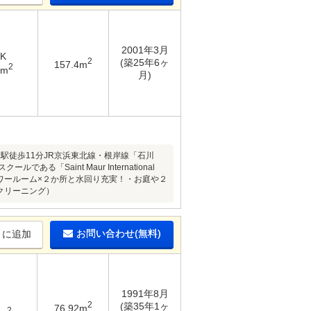
2001年3月
DK
2
(築25年6ヶ
157.4m
2
8m
月)
駅徒歩11分JR京浜東北線・根岸線「石川
aint Maur International
ャワールーム×２か所と水回り充実！・お庭や２
クリーニング）
お問い合わせ(無料)
りに追加
1991年8月
2
(築35年1ヶ
76.92m
2