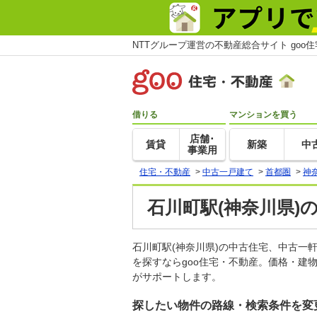
NTTグループ運営の不動産総合サイト goo
借りる
マンションを買う
店舗･
賃貸
新築
中
事業用
住宅・不動産
>
中古一戸建て
>
首都圏
>
神
石川町駅(神奈川県)
石川町駅(神奈川県)の中古住宅、中古
を探すならgoo住宅・不動産。価格・建
がサポートします。
探したい物件の路線・検索条件を変