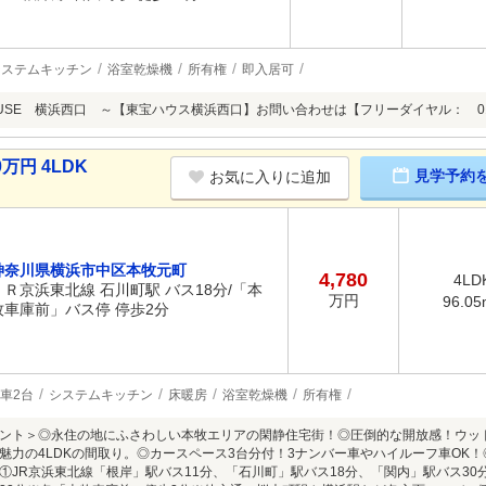
システムキッチン
浴室乾燥機
所有権
即入居可
OUSE 横浜西口 ～【東宝ハウス横浜西口】お問い合わせは【フリーダイヤル： 0120
万円 4LDK
見学予約
お気に入りに追加
神奈川県横浜市中区本牧元町
4,780
4LD
ＪＲ京浜東北線 石川町駅 バス18分/「本
万円
96.05
牧車庫前」バス停 停歩2分
車2台
システムキッチン
床暖房
浴室乾燥機
所有権
ント＞◎永住の地にふさわしい本牧エリアの閑静住宅街！◎圧倒的な開放感！ウッ
魅力の4LDKの間取り。◎カースペース3台分付！3ナンバー車やハイルーフ車OK
①JR京浜東北線「根岸」駅バス11分、「石川町」駅バス18分、「関内」駅バス3