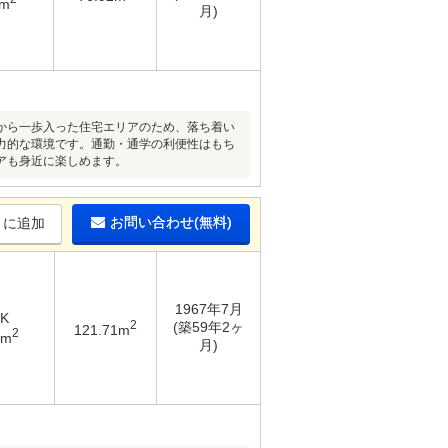
1m
月)
から一歩入った住宅エリアのため、落ち着い
力的な環境です。通勤・通学の利便性はもち
アも身近に楽しめます。
お問い合わせ(無料)
りに追加
1967年7月
DK
2
(築59年2ヶ
121.71m
2
8m
月)