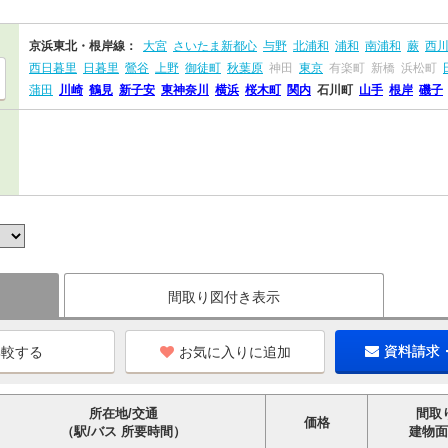
京浜東北・根岸線：
大宮
さいたま新都心
与野
北浦和
浦和
南浦和
蕨
西
西日暮里
日暮里
鶯谷
上野
御徒町
秋葉原
神田
東京
有楽町
新橋
浜松町
蒲田
川崎
鶴見
新子安
東神奈川
横浜
桜木町
関内
石川町
山手
根岸
磯子
間取り図付き表示
お気に入りに追加
資料請求
所在地/交通
間取
価格
（駅/バス 所要時間）
建物面