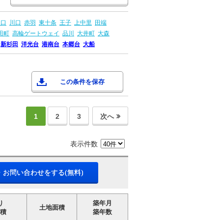
川口
川口
赤羽
東十条
王子
上中里
田端
田町
高輪ゲートウェイ
品川
大井町
大森
新杉田
洋光台
港南台
本郷台
大船
この条件を保存
1
2
3
次へ
表示件数
・お問い合わせをする(無料)
り
築年月
土地面積
積
築年数