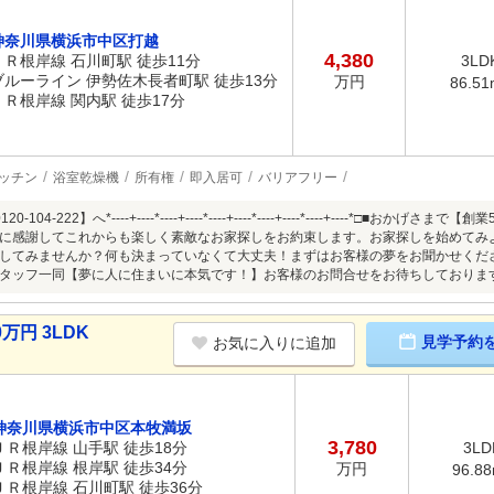
神奈川県横浜市中区打越
4,380
ＪＲ根岸線 石川町駅 徒歩11分
3LD
ブルーライン 伊勢佐木長者町駅 徒歩13分
万円
86.51
ＪＲ根岸線 関内駅 徒歩17分
ッチン
浴室乾燥機
所有権
即入居可
バリアフリー
-104-222】へ*----+----*----+----*----+----*----+----*----+----*
に感謝してこれからも楽しく素敵なお家探しをお約束します。お家探しを始めてみ
してみませんか？何も決まっていなくて大丈夫！まずはお客様の夢をお聞かせくだ
タッフ一同【夢に人に住まいに本気です！】お客様のお問合せをお待ちしておりま
万円 3LDK
見学予約
お気に入りに追加
神奈川県横浜市中区本牧満坂
3,780
ＪＲ根岸線 山手駅 徒歩18分
3LD
ＪＲ根岸線 根岸駅 徒歩34分
万円
96.8
ＪＲ根岸線 石川町駅 徒歩36分