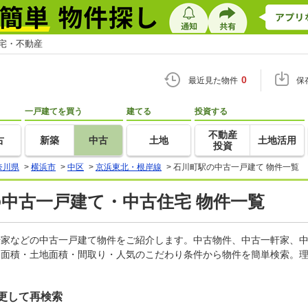
住宅・不動産
0
最近見た物件
保
一戸建てを買う
建てる
投資する
不動産
古
新築
中古
土地
土地活用
投資
奈川県
>
横浜市
>
中区
>
京浜東北・根岸線
>
石川町駅の中古一戸建て 物件一覧
の中古一戸建て・中古住宅 物件一覧
一軒家などの中古一戸建て物件をご紹介します。中古物件、中古一軒家、
物面積・土地面積・間取り・人気のこだわり条件から物件を簡単検索。理
更して再検索