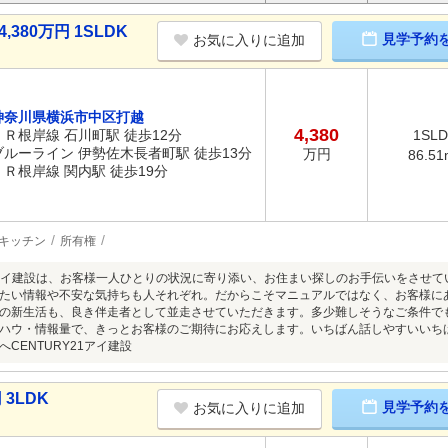
380万円 1SLDK
見学予約
お気に入りに追加
神奈川県横浜市中区打越
4,380
ＪＲ根岸線 石川町駅 徒歩12分
1SL
ブルーライン 伊勢佐木長者町駅 徒歩13分
万円
86.51
ＪＲ根岸線 関内駅 徒歩19分
キッチン
所有権
21アイ建設は、お客様一人ひとりの状況に寄り添い、お住まい探しのお手伝いをさせ
たい情報や不安な気持ちも人それぞれ。だからこそマニュアルではなく、お客様に
の新生活も、良き伴走者として並走させていただきます。多少難しそうなご条件で
ハウ・情報量で、きっとお客様のご期待にお応えします。いちばん話しやすいいち
CENTURY21アイ建設
3LDK
見学予約
お気に入りに追加