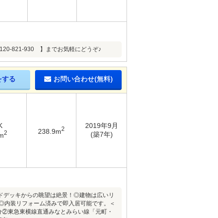
-821-930 】までお気軽にどうぞ♪
をする
お問い合わせ(無料)
K
2019年9月
2
238.9m
2
(築7年)
m
ドデッキからの眺望は絶景！◎建物は広いリ
！◎内装リフォーム済みで即入居可能です。＜
0分②東急東横線直通みなとみらい線「元町・