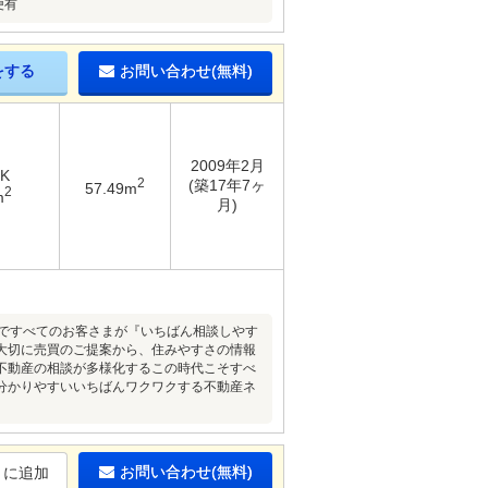
便有
をする
お問い合わせ(無料)
2009年2月
DK
2
(築17年7ヶ
57.49m
2
m
月)
まですべてのお客さまが『いちばん相談しやす
大切に売買のご提案から、住みやすさの情報
不動産の相談が多様化するこの時代こそすべ
分かりやすいいちばんワクワクする不動産ネ
お問い合わせ(無料)
りに追加