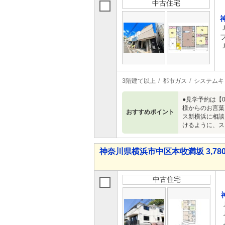
中古住宅
3階建て以上
都市ガス
システムキ
●見学予約は【0120
様からのお言葉
おすすめポイント
ス新横浜に相談
けるように、ス
神奈川県横浜市中区本牧満坂 3,780
中古住宅