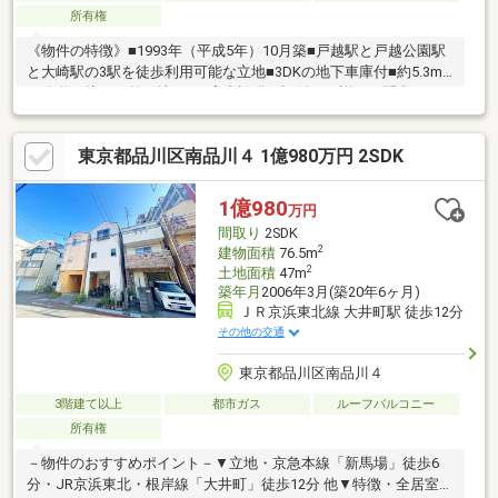
所有権
《物件の特徴》■1993年（平成5年）10月築■戸越駅と戸越公園駅
と大崎駅の3駅を徒歩利用可能な立地■3DKの地下車庫付■約5.3m
の公道に接する整形地です■室内設備保証付き（詳細お問合せく
ださい）
東京都品川区南品川４ 1億980万円 2SDK
1億980
万円
間取り
2SDK
2
建物面積
76.5m
2
土地面積
47m
築年月
2006年3月(築20年6ヶ月)
ＪＲ京浜東北線 大井町駅 徒歩12分
その他の交通
東京都品川区南品川４
3階建て以上
都市ガス
ルーフバルコニー
所有権
－物件のおすすめポイント－▼立地・京急本線「新馬場」徒歩6
分・JR京浜東北・根岸線「大井町」徒歩12分 他▼特徴・全居室3