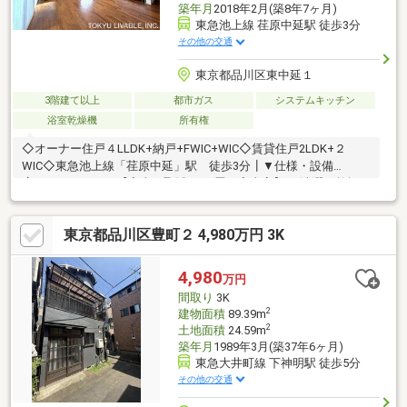
築年月
2018年2月(築8年7ヶ月)
東急池上線 荏原中延駅 徒歩3分
その他の交通
東京都品川区東中延１
3階建て以上
都市ガス
システムキッチン
浴室乾燥機
所有権
◇オーナー住戸４LLDK+納戸+FWIC+WIC◇賃貸住戸2LDK+２
WIC◇東急池上線「荏原中延」駅 徒歩3分┃▼仕様・設備
┗━━━━━━━【家事の聖域：1.3畳の家事室】 洗濯・乾燥・
アイロン掛けを完備できる独立スペース【趣味と憩いのサブリビ
ング】 3階中央の7.3畳スペース【愛犬家垂涎のスペース】 階
東京都品川区豊町２ 4,980万円 3K
段下のデッドスペースを「愛犬の城」へ【FWIC・WIC】 大型フ
ァミリークローゼット【高セキュリティ・スマートロック】
【TOYO KITCHEN採用】 【ビルトイン食器洗い乾燥機(Miere)】
4,980
万円
【ミストサウナ付浴室換気乾燥機】 「エネファーム」連携
間取り
3K
2
建物面積
89.39m
2
土地面積
24.59m
築年月
1989年3月(築37年6ヶ月)
東急大井町線 下神明駅 徒歩5分
その他の交通