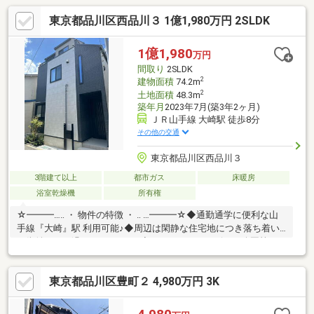
東京都品川区西品川３ 1億1,980万円 2SLDK
1億1,980
万円
間取り
2SLDK
2
建物面積
74.2m
2
土地面積
48.3m
築年月
2023年7月(築3年2ヶ月)
ＪＲ山手線 大崎駅 徒歩8分
その他の交通
東京都品川区西品川３
3階建て以上
都市ガス
床暖房
浴室乾燥機
所有権
☆━━━…‥ ・ 物件の特徴 ・ ‥ …━━━☆◆通勤通学に便利な山
手線『大崎』駅 利用可能♪◆周辺は閑静な住宅地につき落ち着い
た街並みでお過ごし頂けます♪◆スーパー、コンビニ、公園等、
生活環境良好♪◆同仕様モデルハウスのご案内や建物プレゼンテ
ーションも随時受付中♪是非、現地をご確認ください！
東京都品川区豊町２ 4,980万円 3K
☆━━━…‥ ・ ━☆━ ・ ‥…━━━☆【アドキャスト池袋支店】板
橋区大山にお店がございます。豊島区・板橋区・北区・練馬区の
物件情報はアドキャストまで！都内に13店舗展開！未公開物件多