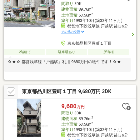
間取り
3DK
2
建物面積
89.76m
2
土地面積
53.56m
築年月
1993年10月(築32年11ヶ月)
都営地下鉄浅草線 戸越駅 徒歩9分
その他の交通
東京都品川区豊町１丁目
2階建て
駐車場あり
所有権
☆★☆ 都営浅草線『戸越駅』利用 9680万円の物件です！☆★
東京都品川区豊町１丁目 9,680万円 3DK
9,680
万円
間取り
3DK
2
建物面積
89.76m
2
土地面積
53.56m
築年月
1993年10月(築32年11ヶ月)
都営地下鉄浅草線 戸越駅 徒歩9分