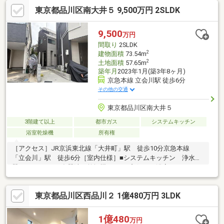
につき、採光・通風に優れた住まい■空室の為、お気兼ね無くご
東京都品川区南大井５ 9,500万円 2SLDK
見学いただけます！
9,500
万円
間取り
2SLDK
2
建物面積
73.54m
2
土地面積
57.65m
築年月
2023年1月(築3年8ヶ月)
京急本線 立会川駅 徒歩6分
その他の交通
東京都品川区南大井５
3階建て以上
都市ガス
システムキッチン
浴室乾燥機
所有権
［アクセス］JR京浜東北線「大井町」駅 徒歩10分京急本線
「立会川」駅 徒歩6分［室内仕様］■システムキッチン 浄水
器、3口コンロ、食器洗い乾燥機 カップボード■浴室（1616サイ
ズ） LIXIL Ariseシリーズ 浴室乾燥機■節水トイレ■制振装置
GVA
東京都品川区西品川２ 1億480万円 3LDK
1億480
万円