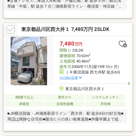
■交通アクセス〇東急大井町線「戸越公園」駅 徒歩５分〇都営浅
草線「中延」駅 徒歩７分〇湘南新宿ライン・横須賀・埼京線「西
大井」駅 徒歩８分■2005年4月築 木造２階建■土地面積：９７．
４５㎡※別途私道負担面積７．３４㎡あり■建物面積：９８.０４㎡
（1階：56.18㎡ 2階：41.86㎡) 木造瓦葺2階建■バルコニーおよ
東京都品川区西大井１ 7,480万円 2SLDK
びお庭南東向きのため、陽当り・通風良好■借地期間：２０４３
年迄。■様々な用途に利用可能な３ＬＤＫ。全居室6帖以上！！
7,480
万円
間取り
2SLDK
2
建物面積
70.62m
2
土地面積
40.46m
築年月
2006年11月(築19年10ヶ月)
ＪＲ横須賀線 西大井駅 徒歩6分
その他の交通
東京都品川区西大井１
3階建て以上
都市ガス
システムキッチン
床暖房
浴室乾燥機
所有権
■JR横須賀線・JR湘南新宿ライン「西大井」駅 徒歩6分の好立地■
周辺は閑静な住宅街■陽当たりの良い南東道路■伊藤学園まで徒歩
2分！お子さまの通学も安心です■カースペースあり■南東向きの
陽当たりと、整形地ならではの使いやすさが魅力■全室二面採光