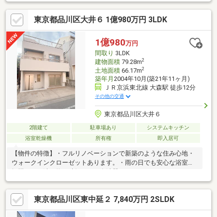
くスペースも有り。物件のメリット、デメリットを余すところな
くお伝えします！定休日なし、当日のご内覧（ご対応）も承りま
東京都品川区大井６ 1億980万円 3LDK
す！弊社独自のお得な「平日会員制度」あり！19時以降のご案
内・スキマ時間でのご案内もお気軽にお申し付けください。＊＊
個人事業主の方や会社経営者の方など住宅ローンにご不安がある
1億980
万円
方＊＊弊社には専属のファイナンシャルプランナーが在籍してお
間取り
3LDK
ります。まずはご相談を。
2
建物面積
79.28m
2
土地面積
66.17m
築年月
2004年10月(築21年11ヶ月)
ＪＲ京浜東北線 大森駅 徒歩12分
その他の交通
東京都品川区大井６
2階建て
駐車場あり
システムキッチン
浴室乾燥機
所有権
即入居可
【物件の特徴】・フルリノベーションで新築のような住み心地・
ウォークインクローゼットあります。・雨の日でも安心な浴室乾
燥機つき・洗い物が時短になる食洗器あります。
◆◇◆◇◆◇◆◇◆◇◆◇◆◇◆◇◆◇◆◇◆◇◆◇◆◇い
つでもご内覧可能ですのでお気軽にお問い合わせください◎
東京都品川区東中延２ 7,840万円 2SLDK