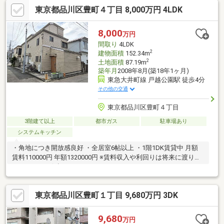
東京都品川区豊町４丁目 8,000万円 4LDK
8,000
万円
間取り
4LDK
2
建物面積
152.34m
2
土地面積
87.19m
築年月
2008年8月(築18年1ヶ月)
東急大井町線 戸越公園駅 徒歩4分
その他の交通
東京都品川区豊町４丁目
3階建て以上
都市ガス
駐車場あり
システムキッチン
・角地につき開放感良好 ・全居室6帖以上 ・1階1DK賃貸中 月額
賃料110000円 年額1320000円 ※賃料収入や利回りは将来に渡り得
られることを保証するものではありません。
東京都品川区豊町１丁目 9,680万円 3DK
9,680
万円