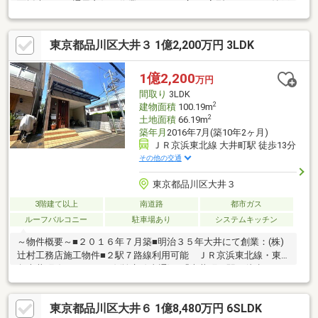
面採光につき通風良好・作業スペースが広いL字型キッチン・納戸
約5.2帖は窓付き、多目的に活用可能・1・2・3階にトイレがあ
り、気兼ねなく利用可能・室内大変丁寧にお使いです▼設備・各
東京都品川区大井３ 1億2,200万円 3LDK
居室複層ガラス▼周辺環境・品川学園 徒歩6分(約420m)・子供の
森公園 徒歩4分(約320m)・まいばすけっと大井町駅北店 徒歩5分
(約350m)■ ご希望の住まい探しをお手伝いします
1億2,200
万円
━━━━━・・・物件の詳細・ご相談はお気軽にお問い合わせく
間取り
3LDK
ださい。
2
建物面積
100.19m
2
土地面積
66.19m
築年月
2016年7月(築10年2ヶ月)
ＪＲ京浜東北線 大井町駅 徒歩13分
その他の交通
東京都品川区大井３
3階建て以上
南道路
都市ガス
ルーフバルコニー
駐車場あり
システムキッチン
～物件概要～■２０１６年７月築■明治３５年大井にて創業：(株)
辻村工務店施工物件■２駅７路線利用可能 ＪＲ京浜東北線・東
急大井町線・りんかい線(埼京線直通) 「大井町」駅：徒歩１３
分ＪＲ横須賀線・湘南新宿ライン・埼京線・相鉄線直通 「西大
井」駅：徒歩９分■南側・北側二方向の道路に接道、両側より採
東京都品川区大井６ 1億8,480万円 6SLDK
光がとれます■全居室６帖以上※３階南側居室は一部和室仕様とな