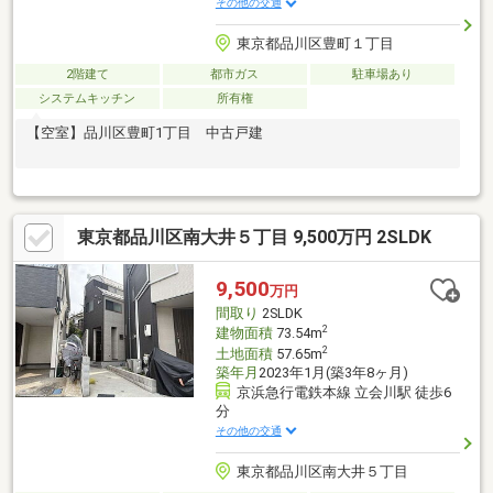
その他の交通
東京都品川区豊町１丁目
2階建て
都市ガス
駐車場あり
システムキッチン
所有権
【空室】品川区豊町1丁目 中古戸建
東京都品川区南大井５丁目 9,500万円 2SLDK
9,500
万円
間取り
2SLDK
2
建物面積
73.54m
2
土地面積
57.65m
築年月
2023年1月(築3年8ヶ月)
京浜急行電鉄本線 立会川駅 徒歩6
分
その他の交通
東京都品川区南大井５丁目