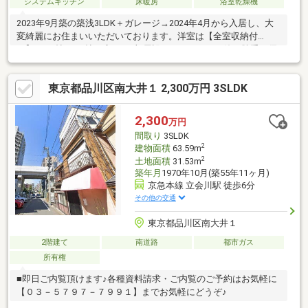
システムキッチン
床暖房
浴室乾燥機
2023年9月築の築浅3LDK＋ガレージ→2024年4月から入居し、大
変綺麗にお住まいいただいております。洋室は【全室収納付
き】、5.6帖～6.7帖の広さを3部屋設けているため、使い勝手に優
れた間取りです。東急大井町線「戸越公園」駅徒歩4分の好立地。
約20.6帖の開放的なLDKを中心に、家族がゆったり過ごせる住空
東京都品川区南大井１ 2,300万円 3SLDK
間を実現しました。スーパーや公園、教育施設も徒歩圏に揃い、
子育て世帯にもおすすめ。大型車も可能な駐車スペース付きで利
便性と快適性を兼ね備えた一邸です。
2,300
万円
間取り
3SLDK
2
建物面積
63.59m
2
土地面積
31.53m
築年月
1970年10月(築55年11ヶ月)
京急本線 立会川駅 徒歩6分
その他の交通
東京都品川区南大井１
2階建て
南道路
都市ガス
所有権
■即日ご内覧頂けます♪各種資料請求・ご内覧のご予約はお気軽に
【０３－５７９７－７９９１】までお気軽にどうぞ♪