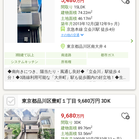
5,480
万円
間取り
1SLDK
2
建物面積
74.22m
2
土地面積
46.17m
築年月
2013年12月(築12年9ヶ月)
京急本線 立会川駅 徒歩4分
その他の交通
東京都品川区南大井４
3階建て以上
南道路
都市ガス
システムキッチン
所有権
◆南向きにつき、陽当たり・風通し良好◆「立会川」駅徒歩４
分！◆3路線利用可能な「大井町」駅も徒歩圏内の好立地！◆生
活利便性の高いエリアに位置し、安定した賃貸需要が期待できま
す◎※利回りは将来にわたり確実保証されるものではありませ
ん。━━━━━━━━━━━━━━━━━━━━━━━■〇お客
東京都品川区豊町１丁目 9,680万円 3DK
様のご条件をお聞かせいただき、ご希望に沿った物件をご紹介い
たします。〇ご自宅やご指定の場所まで送迎も行っております。
土日祝日はもちろん、お仕事終わりの時間帯、平日でもご案内い
9,680
万円
たします。当日案内希望など、お気軽にお問合せください！
間取り
3DK
■━━━━━━━━━━━━━━━━━━━━━━━
2
建物面積
89.76m
2
土地面積
53.56m
築年月
1993年10月(築32年11ヶ月)