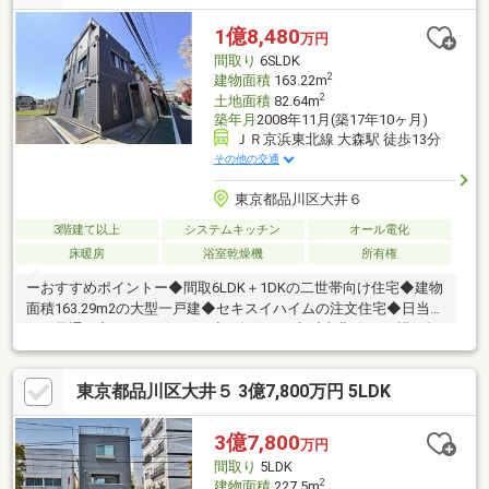
ります ■駐車スペース有（長さ約4850mm×幅約
2560mm×高さ約2560mm※電源コンセント有）■南側・北側それぞ
1億8,480
万円
れにバルコニー有■ウォークインクローゼット有■浴室・トイレ・
間取り
6SLDK
キッチン全てに窓があります
2
建物面積
163.22m
2
土地面積
82.64m
築年月
2008年11月(築17年10ヶ月)
ＪＲ京浜東北線 大森駅 徒歩13分
その他の交通
東京都品川区大井６
3階建て以上
システムキッチン
オール電化
床暖房
浴室乾燥機
所有権
ーおすすめポイントー◆間取6LDK＋1DKの二世帯向け住宅◆建物
面積163.29m2の大型一戸建◆セキスイハイムの注文住宅◆日当た
り・風通し良好ーアクセスー◆5路線（JR京浜東北線、JR横須賀
線・湘南新宿ライン、りんかい線、京急線、東急大井町線）利用
可◆大森駅、大井町駅、西大井駅、立会川駅徒歩圏ー周辺環境ー
東京都品川区大井５ 3億7,800万円 5LDK
◆スーパー トップパルケ鹿島店まで徒歩1分（75m）◆まいば
すけっと大井6丁目店まで徒歩1分（55m)◆大井第一小学校まで徒
歩2分（120m)◆伊藤学園まで徒歩9分（670m）
3億7,800
万円
間取り
5LDK
2
建物面積
227.5m