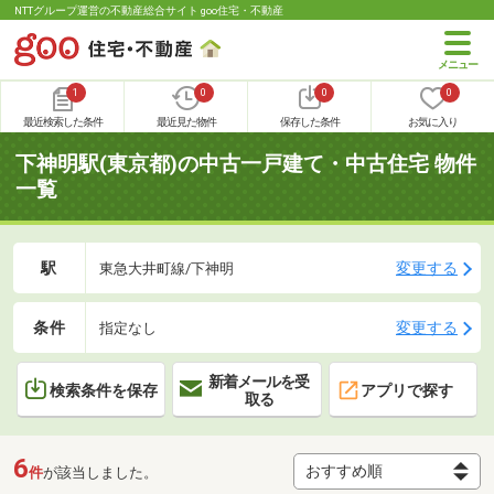
NTTグループ運営の不動産総合サイト goo住宅・不動産
1
0
0
0
最近検索した条件
最近見た物件
保存した条件
お気に入り
下神明駅(東京都)の中古一戸建て・中古住宅 物件
一覧
駅
変更する
東急大井町線/下神明
条件
変更する
指定なし
新着メールを受
検索条件を保存
アプリで探す
取る
6
件
が該当しました。