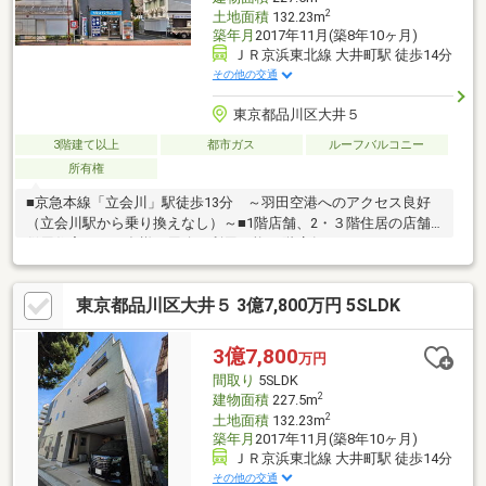
2
土地面積
132.23m
築年月
2017年11月(築8年10ヶ月)
ＪＲ京浜東北線 大井町駅 徒歩14分
その他の交通
東京都品川区大井５
3階建て以上
都市ガス
ルーフバルコニー
所有権
■京急本線「立会川」駅徒歩13分 ～羽田空港へのアクセス良好
（立会川駅から乗り換えなし）～■1階店舗、2・３階住居の店舗
併用住宅につき多様な用途で利用可能■1階店舗（コインランドリ
ー）賃貸中 2026年4月16日現在■現況月額賃料２０９，０００円
■カースペース2台分（車種制限あり）■前面道路も広く、陽当
東京都品川区大井５ 3億7,800万円 5SLDK
り・通風良好です。前面公道：幅員約15ｍ（歩道含む）■屋上か
らは富士山を望めます（天候による）※建物面積には車庫２６．
０８㎡含む※一部コインランドリーとして委託（賃料２０９，０
3億7,800
万円
００円）※賃料収入は将来にわたって確実に得られることを保証
間取り
5SLDK
するものではありません
2
建物面積
227.5m
2
土地面積
132.23m
築年月
2017年11月(築8年10ヶ月)
ＪＲ京浜東北線 大井町駅 徒歩14分
その他の交通