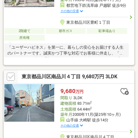
都営地下鉄浅草線 戸越駅 徒歩9分
その他の交通
東京都品川区豊町１丁目
2階建て
都市ガス
駐車場あり
所有権
「ユーザーハピネス」を第一に、暮らしの安心をお届けする人生
のパートナーです。誠実かつ丁寧な対応でお客様に伴走し、「あ
なたらしさ」が輝く理想のお住まい探しを全力でバックアップさ
せていただきます。
東京都品川区南品川４丁目 9,680万円 3LDK
9,680
万円
間取り
3LDK
2
建物面積
83.71m
2
土地面積
64.44m
築年月
2000年11月(築25年10ヶ月)
山手線 大崎駅 徒歩14分
その他の交通
東京都品川区南品川４丁目