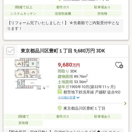
3階建て以上
都市ガス
駐車場あり
システムキッチン
浴室乾燥機
所有権
【リフォーム完了いたしました！】 ☆先着順でご内覧受付中とな
ります！
東京都品川区豊町１丁目 9,680万円 3DK
9,680
万円
間取り
3DK
2
建物面積
89.76m
2
土地面積
53.56m
築年月
1993年10月(築32年11ヶ月)
都営地下鉄浅草線 戸越駅 徒歩9分
その他の交通
東京都品川区豊町１丁目
2階建て
都市ガス
駐車場あり
所有権