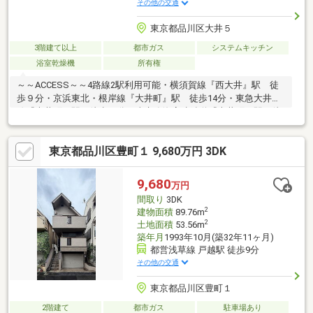
その他の交通
東京都品川区大井５
3階建て以上
都市ガス
システムキッチン
浴室乾燥機
所有権
～～ACCESS～～4路線2駅利用可能・横須賀線『西大井』駅 徒
歩９分・京浜東北・根岸線『大井町』駅 徒歩14分・東急大井町
線『大井町』駅 徒歩15分・東京臨海高速鉄道『大井町』駅 徒
歩15分～～POINT～～・落ち着いたグレーとベージュを基調とし
た、スタイリッシュでモダンな外観デザイン・玄関前は十分な広
東京都品川区豊町１ 9,680万円 3DK
さがあります。～～周辺環境～～・セブン-イレブン大井店まで約
40m 徒歩１分・やまなか公園まで約100m 徒歩２分・文化堂
西大井店まで約600m 徒歩８分・ＯＩＭＡＣＨＩ ＴＲＡＣＫＳ
9,680
万円
まで約1300m 徒歩１７分
間取り
3DK
2
建物面積
89.76m
2
土地面積
53.56m
築年月
1993年10月(築32年11ヶ月)
都営浅草線 戸越駅 徒歩9分
その他の交通
東京都品川区豊町１
2階建て
都市ガス
駐車場あり