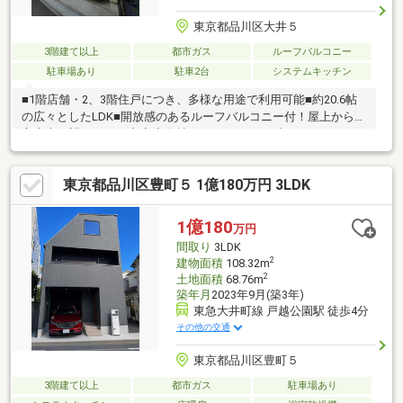
東京都品川区大井５
3階建て以上
都市ガス
ルーフバルコニー
駐車場あり
駐車2台
システムキッチン
■1階店舗・2、3階住戸につき、多様な用途で利用可能■約20.6帖
の広々としたLDK■開放感のあるルーフバルコニー付！屋上からは
富士山を望めます。◆◆◆自社リノベーションブランドCue
studioの設計施工も承ります◆◆◆URL：
https://www.balleggs.com/□□□バレッグスの特徴□□□東急沿線を
東京都品川区豊町５ 1億180万円 3LDK
中心に、城南エリアに特化した10店舗展開！！創業から30年を経
て売買仲介・不動産仕入・賃貸仲介・賃貸管理・リノベーショ
ン・設計・施工と多角的に展開しております。城南エリアの不動
1億180
万円
産オーナー様と長いお付き合いをして得られた情報を惜しみなく
間取り
3LDK
提供しております。
2
建物面積
108.32m
2
土地面積
68.76m
築年月
2023年9月(築3年)
東急大井町線 戸越公園駅 徒歩4分
その他の交通
東京都品川区豊町５
3階建て以上
都市ガス
駐車場あり