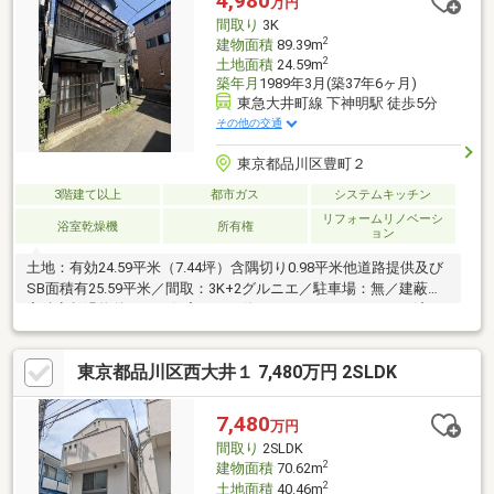
4,980
万円
数！物件探しのお困りの方はぜひ、アドキャストまで♪
間取り
3K
2
建物面積
89.39m
2
土地面積
24.59m
築年月
1989年3月(築37年6ヶ月)
東急大井町線 下神明駅 徒歩5分
その他の交通
東京都品川区豊町２
3階建て以上
都市ガス
システムキッチン
リフォームリノベーシ
浴室乾燥機
所有権
ョン
土地：有効24.59平米（7.44坪）含隅切り0.98平米他道路提供及び
SB面積有25.59平米／間取：3K+2グルニエ／駐車場：無／建蔽・
容積率超過物件につき住宅ローン使えません。／リフォーム済
（令和8年7月13日完了）室内：キッチン・バス・トイレ・洗面交
換、給湯器交換、全室洋室、建具新規、電気工事（50アンペア）
東京都品川区西大井１ 7,480万円 2SLDK
外装他：外壁・屋根塗装、バルコニー防水、建物内給水・給湯管
新規、基礎を一部鉄筋補強
7,480
万円
間取り
2SLDK
2
建物面積
70.62m
2
土地面積
40.46m