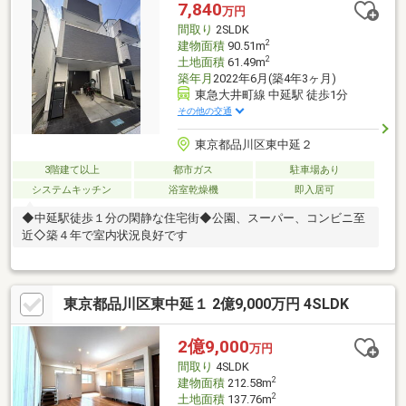
7,840
万円
間取り
2SLDK
2
建物面積
90.51m
2
土地面積
61.49m
築年月
2022年6月(築4年3ヶ月)
東急大井町線 中延駅 徒歩1分
その他の交通
東京都品川区東中延２
3階建て以上
都市ガス
駐車場あり
システムキッチン
浴室乾燥機
即入居可
◆中延駅徒歩１分の閑静な住宅街◆公園、スーパー、コンビニ至
近◇築４年で室内状況良好です
東京都品川区東中延１ 2億9,000万円 4SLDK
2億9,000
万円
間取り
4SLDK
2
建物面積
212.58m
2
土地面積
137.76m