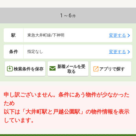
ります ■駐車スペース有（長さ約4850mm×幅約
2560mm×高さ約2560mm※電源コンセント有）■南側・北側それぞ
れにバルコニー有■ウォークインクローゼット有■浴室・トイレ・
1～6
件
キッチン全てに窓があります
駅
変更する
東急大井町線/下神明
条件
変更する
指定なし
新着メールを受
検索条件を保存
アプリで探す
取る
申し訳ございません。条件にあう物件が少なかった
ため
以下は「大井町駅と戸越公園駅」の物件情報を表示
しています。