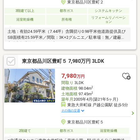
東京都品川区豊町２
3階建て以上
都市ガス
システムキッチン
リフォームリノベーシ
浴室乾燥機
所有権
ョン
土地：有効24.59平米（7.44坪）含隅切り0.98平米他道路提供及び
SB面積有25.59平米／間取：3K+2グルニエ／駐車場：無／建蔽・
容積率超過物件につき住宅ローン使えません。／リフォーム済
（令和8年7月13日完了）室内：キッチン・バス・トイレ・洗面交
換、給湯器交換、全室洋室、建具新規、電気工事（50アンペア）
東京都品川区豊町５ 7,980万円 3LDK
外装他：外壁・屋根塗装、バルコニー防水、建物内給水・給湯管
新規、基礎を一部鉄筋補強
7,980
万円
間取り
3LDK
2
建物面積
98.04m
2
土地面積
97.45m
築年月
2005年4月(築21年5ヶ月)
東急大井町線 戸越公園駅 徒歩5分
その他の交通
東京都品川区豊町５
2階建て
都市ガス
浴室乾燥機