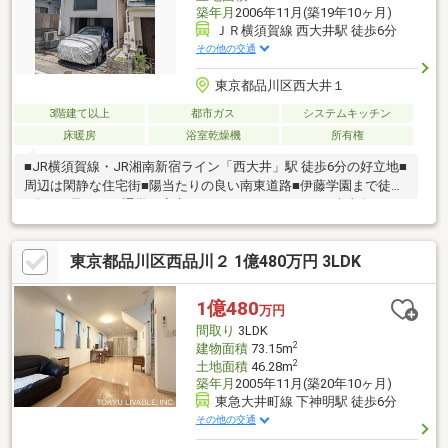
築年月
2006年11月(築19年10ヶ月)
ＪＲ横須賀線 西大井駅 徒歩6分
その他の交通
東京都品川区西大井１
3階建て以上
都市ガス
システムキッチン
床暖房
浴室乾燥機
所有権
■JR横須賀線・JR湘南新宿ライン「西大井」駅 徒歩6分の好立地■
周辺は閑静な住宅街■陽当たりの良い南東道路■伊藤学園まで徒歩
2分！お子さまの通学も安心です■カースペースあり■南東向きの
陽当たりと、整形地ならではの使いやすさが魅力■全室二面採光
につき、採光・通風に優れた住まい■空室の為、お気兼ね無くご
東京都品川区西品川２ 1億480万円 3LDK
見学いただけます！
1億480
万円
間取り
3LDK
2
建物面積
73.15m
2
土地面積
46.28m
築年月
2005年11月(築20年10ヶ月)
東急大井町線 下神明駅 徒歩6分
その他の交通