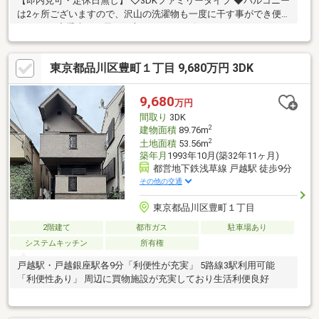
【即内見可・定休日無し】 ◇3DKファミリータイプ ◆バルコニー
は2ヶ所ございますので、沢山の洗濯物も一度に干す事ができ便利
ですね！ ◇愛車を雨風から守ってくれるビルトインガレージ
東京都品川区豊町１丁目 9,680万円 3DK
9,680
万円
間取り
3DK
2
建物面積
89.76m
2
土地面積
53.56m
築年月
1993年10月(築32年11ヶ月)
都営地下鉄浅草線 戸越駅 徒歩9分
その他の交通
東京都品川区豊町１丁目
2階建て
都市ガス
駐車場あり
システムキッチン
所有権
戸越駅・戸越銀座駅各9分「利便性が充実」 5路線3駅利用可能
「利便性あり」 周辺に買物施設が充実しており生活利便良好