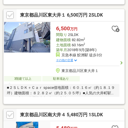
東京都品川区東大井１ 6,500万円 2SLDK
6,500
万円
間取り
2SLDK
2
建物面積
82.82m
2
土地面積
60.16m
築年月
2018年9月(築8年)
京急本線 鮫洲駅 徒歩3分
その他の交通
東京都品川区東大井１
3階建て以上
駐車場あり
■２ＳＬＤＫ＋Ｃａｒ space借地面積：６０.１６㎡（約１８.１９
坪）建物面積：８２.８２㎡（約２５.０５坪）■人気の大井町駅ア
クセス良好■鮫洲駅徒歩3分の好立地
東京都品川区南大井４ 5,480万円 1SLDK