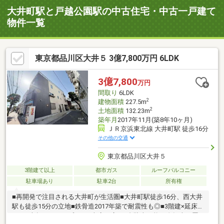
大井町駅と戸越公園駅の中古住宅・中古一戸建て
物件一覧
東京都品川区大井５ 3億7,800万円 6LDK
3億7,800
万円
間取り
6LDK
2
建物面積
227.5m
2
土地面積
132.23m
築年月
2017年11月(築8年10ヶ月)
ＪＲ京浜東北線 大井町駅 徒歩16分
その他の交通
東京都品川区大井５
3階建て以上
都市ガス
ルーフバルコニー
駐車場あり
駐車2台
所有権
■再開発で注目される大井町が生活圏■大井町駅徒歩16分、西大井
駅も徒歩15分の立地■鉄骨造2017年築で耐震性も◎■3階建×延床
227平米超×6LDKのプラン■車庫は広々2台駐車可能、自転車を置