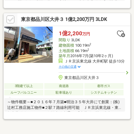
ス 2駅5路線が利用可能な好立地。 ・東急大井町線『下神明』
駅徒歩7分 ・JR山手線・埼京線・湘南新宿ライン・りんかい線
『大崎』駅徒歩13分◆良好な住環境 戸建やアパートが建ち並
東京都品川区大井３ 1億2,200万円 3LDK
ぶ、生活の利便性と静穏さがエリアです。◆収益を生み出す『賃
貸併用住宅』 1階に賃貸を併設しており、住宅ローン返済の軽
減の副収入が得られます。 ・1階：1Kタイプ、2室（現在満
1億2,200
万円
室稼働中） ・月額収入、150 000円 年間収入、1 800 000円
間取り
3LDK
2
建物面積
100.19m
2
土地面積
66.19m
築年月
2016年7月(築10年2ヶ月)
ＪＲ京浜東北線 大井町駅 徒歩13分
その他の交通
東京都品川区大井３
3階建て以上
南道路
都市ガス
ルーフバルコニー
駐車場あり
システムキッチン
～物件概要～■２０１６年７月築■明治３５年大井にて創業：(株)
辻村工務店施工物件■２駅７路線利用可能 ＪＲ京浜東北線・東
急大井町線・りんかい線(埼京線直通) 「大井町」駅：徒歩１３
分ＪＲ横須賀線・湘南新宿ライン・埼京線・相鉄線直通 「西大
井」駅：徒歩９分■南側・北側二方向の道路に接道、両側より採
光がとれます■全居室６帖以上※３階南側居室は一部和室仕様とな