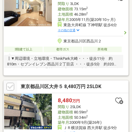
間取り
3LDK
2
建物面積
73.15m
2
土地面積
46.28m
築年月
2005年11月(築20年10ヶ月)
東急大井町線 下神明駅 徒歩6分
その他の交通
東京都品川区西品川２
3階建て以上
都市ガス
所有権
┃▼周辺環境・立地環境・ThinkPark大崎・・・徒歩11分 約
810m・セブンイレブン西品川２丁目店 ・・・徒歩5分 約320
m・セブンイレブン西品川２丁目店・・・ 徒歩5分 約330 m・一般
病院 内科 三ッ木診療所・・・ 徒歩3分 約190 m・しながわ中央
公園 ・・・徒歩6分 約420 m・品川区役所・・・ 徒歩7分 約
東京都品川区大井５ 8,480万円 2SLDK
520 m・キッズガーデン西品川・・・ 徒歩3分 約170 m・三木小
学校 ・・・徒歩 約520 m・大崎中学校・・・徒歩 約 690 m・
大井町トラックス・・・徒歩14分 約950m話題の「大井町トラッ
8,480
万円
クス」徒歩圏
間取り
2SLDK
2
建物面積
80.59m
2
土地面積
50.34m
築年月
2000年9月(築26年)
ＪＲ横須賀線 西大井駅 徒歩9分