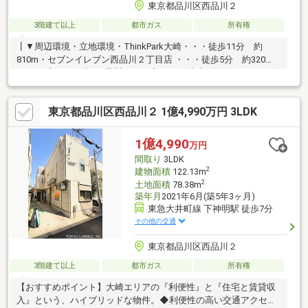
東京都品川区西品川２
3階建て以上
都市ガス
所有権
┃▼周辺環境・立地環境・ThinkPark大崎・・・徒歩11分 約
810m・セブンイレブン西品川２丁目店 ・・・徒歩5分 約320
m・セブンイレブン西品川２丁目店・・・ 徒歩5分 約330 m・一般
病院 内科 三ッ木診療所・・・ 徒歩3分 約190 m・しながわ中央
公園 ・・・徒歩6分 約420 m・品川区役所・・・ 徒歩7分 約
東京都品川区西品川２ 1億4,990万円 3LDK
520 m・キッズガーデン西品川・・・ 徒歩3分 約170 m・三木小
学校 ・・・徒歩 約520 m・大崎中学校・・・徒歩 約 690 m・
大井町トラックス・・・徒歩14分 約950m話題の「大井町トラッ
1億4,990
万円
クス」徒歩圏
間取り
3LDK
2
建物面積
122.13m
2
土地面積
78.38m
築年月
2021年6月(築5年3ヶ月)
東急大井町線 下神明駅 徒歩7分
その他の交通
東京都品川区西品川２
3階建て以上
都市ガス
所有権
【おすすめポイント】大崎エリアの『利便性』と『住宅と賃貸収
入』という、ハイブリッドな物件。◆利便性の高い交通アクセ