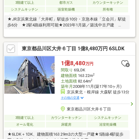
3階建て以上
都市ガス
カウンターキッチン
システムキッチン
浴室乾燥機
所有権
★JR京浜東北線「大井町」駅徒歩10分・京急本線「立会川」駅徒
歩6分 ★2駅4路線利用可能★2023年1月築／築浅中古戸建
★73.54m2／2SLDK
東京都品川区大井６丁目 1億8,480万円 6SLDK
1億8,480
万円
間取り
6SLDK
2
建物面積
163.22m
2
土地面積
82.64m
築年月
2008年11月(築17年10ヶ月)
京浜東北・根岸線 大森駅 徒歩13分
その他の交通
東京都品川区大井６丁目
3階建て以上
カウンターキッチン
システムキッチン
オール電化
床暖房
浴室乾燥機
★6LDK＋1DK、建物面積163.29m2の大型一戸建★5路線4駅徒歩