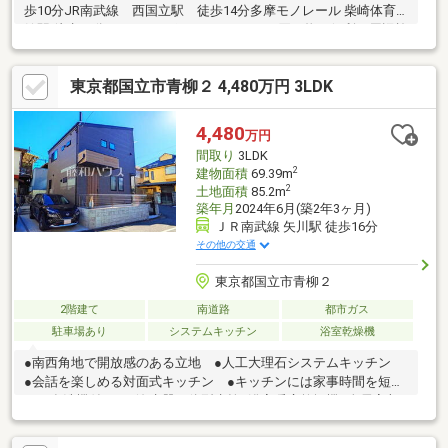
歩10分JR南武線 西国立駅 徒歩14分多摩モノレール 柴崎体育
館駅 徒歩23分■おすすめポイント■日々のお買い物に便利な周辺施
設がございます。《リフォーム履歴（2024年6月）》金属屋根上
葺・外壁塗装工事≪ 周辺施設情報 ≫買い物 DCM国立青柳店
東京都国立市青柳２ 4,480万円 3LDK
まで370m 徒歩5分スーパー 西友青柳店 まで500m 徒歩7分
コンビニ セブンイレブン立川羽衣町3丁目店 まで500m 徒歩7
分お気軽にお問い合わせください♪
4,480
万円
間取り
3LDK
2
建物面積
69.39m
2
土地面積
85.2m
築年月
2024年6月(築2年3ヶ月)
ＪＲ南武線 矢川駅 徒歩16分
その他の交通
東京都国立市青柳２
2階建て
南道路
都市ガス
駐車場あり
システムキッチン
浴室乾燥機
●南西角地で開放感のある立地 ●人工大理石システムキッチン
●会話を楽しめる対面式キッチン ●キッチンには家事時間を短縮
する食洗機付き ●浄水器一体型水栓●浴室暖房乾燥機●全居室収
納スペースあり●掃除やお手入れがしやすい全居室フローリン
グ ●明るく通風良好な全室2面採光●南向きバルコニー●断熱性の