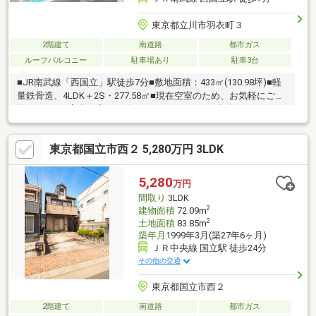
東京都立川市羽衣町３
2階建て
南道路
都市ガス
ルーフバルコニー
駐車場あり
駐車3台
■JR南武線「西国立」駅徒歩7分■敷地面積：433㎡(130.98坪)■軽
量鉄骨造、4LDK＋2S・277.58㎡■現在空室のため、お気軽にご内
覧頂けます■室内丁寧にお使いです■カーポート3台分あり― リフ
ォーム履歴 ―◇2008年 2月：2世帯住宅からの改装◇2013年 8月：
エネファーム設置◇2013年12月：太陽光ソーラーパネル設置
東京都国立市西２ 5,280万円 3LDK
◇2018年 3月：外壁塗替え◇2020年 4月：浴室・玄関ドア新規交
換 浴室換気乾燥暖房機設置― 設備・仕様 ―□床
暖房□食器洗浄機□防音室□1階洋室に堀ゴタツ□小屋裏収納
5,280
万円
間取り
3LDK
2
建物面積
72.09m
2
土地面積
83.85m
築年月
1999年3月(築27年6ヶ月)
ＪＲ中央線 国立駅 徒歩24分
その他の交通
東京都国立市西２
2階建て
南道路
都市ガス