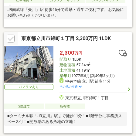
駐車場あり
カウンターキッチン
システムキッチン
JR南武線「矢川」駅 徒歩16分で通勤・通学に便利です。お気軽に
お問い合わせくださいませ。
東京都立川市錦町１丁目 2,300万円 1LDK
2,300
万円
間取り
1LDK
2
建物面積
57.34m
2
土地面積
41.19m
築年月
1977年6月(築49年3ヶ月)
中央本線 立川駅 徒歩11分
その他の交通
パノラマあり
東京都立川市錦町１丁目
2階建て
所有権
■ターミナル駅「JR立川」駅まで徒歩11分！■1階部分に事務所ス
ペース付！■開放感のある角地の立地！