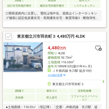
2階建て
南道路
都市ガス
設計住宅性能評価付
建設住宅性能評価付
システムキッチン
□ 開発道路内に位置し、電柱は地中化、道路はインターロッキン
グ舗装□ 認定低炭素住宅・長期優良住宅・耐震等級3・断熱等性能
等級4□ 設計性能評価・建設性能評価 取得済
東京都立川市羽衣町３ 4,480万円 4LDK
4,480
万円
間取り
4LDK
2
建物面積
92.73m
2
土地面積
116.33m
築年月
1995年5月(築31年4ヶ月)
ＪＲ南武線 矢川駅 徒歩10分
その他の交通
東京都立川市羽衣町３
2階建て
都市ガス
浴室乾燥機
リフォームリノベーシ
所有権
即入居可
ョン
●土地面積：116.33㎡ （登記簿）〈交通〉JR南武線 矢川駅 徒