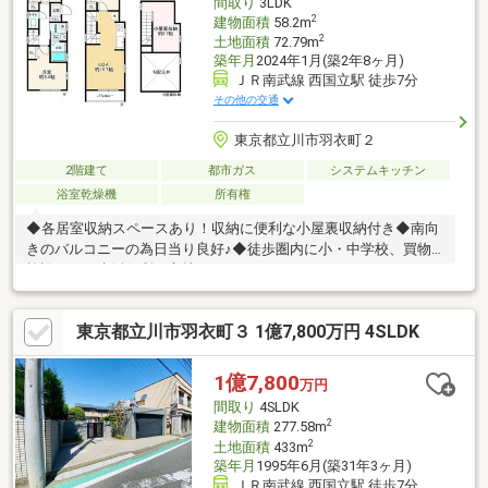
間取り
3LDK
2
建物面積
58.2m
2
土地面積
72.79m
築年月
2024年1月(築2年8ヶ月)
ＪＲ南武線 西国立駅 徒歩7分
その他の交通
東京都立川市羽衣町２
2階建て
都市ガス
システムキッチン
浴室乾燥機
所有権
◆各居室収納スペースあり！収納に便利な小屋裏収納付き◆南向
きのバルコニーの為日当り良好♪◆徒歩圏内に小・中学校、買物
施設がある生活便利な立地！
東京都立川市羽衣町３ 1億7,800万円 4SLDK
1億7,800
万円
間取り
4SLDK
2
建物面積
277.58m
2
土地面積
433m
築年月
1995年6月(築31年3ヶ月)
ＪＲ南武線 西国立駅 徒歩7分