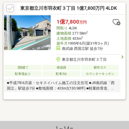
東京都立川市羽衣町３丁目 1億7,800万円 4LDK
1億7,800
万円
間取り
4LDK
2
建物面積
277.58m
2
土地面積
433m
築年月
1995年6月(築31年3ヶ月)
南武線 西国立駅 徒歩7分
東京都立川市羽衣町３丁目
2階建て
南道路
都市ガス
駐車場あり
駐車3台
カウンターキッチン
■平成7年6月築・セキスイハイム施工の注文住宅 ■JR南武線「西
国立」駅徒歩7分 ■敷地面積：433m2(130.98坪) ■軽量鉄骨造、
4LDK＋2S・277.58m2
1～14
件