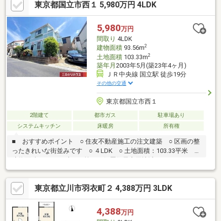
東京都国立市西１ 5,980万円 4LDK
高い複層ガラス◇経験豊かなスタッフが分譲地だけでなく、周辺
環境も合わせてご案内致します。◇平日のご案内も可能です。◇
物件の事、諸費用の事など、小さな疑問もお気軽にご連絡・ご相
5,980
万円
談下さい。
間取り
4LDK
2
建物面積
93.56m
2
土地面積
103.33m
築年月
2003年5月(築23年4ヶ月)
ＪＲ中央線 国立駅 徒歩19分
その他の交通
東京都国立市西１
2階建て
都市ガス
駐車場あり
システムキッチン
床暖房
所有権
■ おすすめポイント ○ 住友不動産施工の注文建築 ○ 区画の整
ったきれいな街並みです ○ ４LDK ○ 土地面積：103.33平米 ○
建物面積：93.56平米 ○ 第一種低層住居専用地域■ リフォ―ム
履歴 ○ ガス給湯器交換 2017年11月 ○ 食洗機交換2020年 ○
和室畳交換2021年 ○ 1階和室エアコン交換2023年 ○ ガスコンロ
東京都立川市羽衣町２ 4,388万円 3LDK
交換2024年 ○ 入り口ラティスフェンス交換2025年1月 ○ 屋根、
外壁塗装2025年2月 ○ 下水道私道部分本管点検、洗浄2026年3
月 ○ 上水道私道部分本管、宅内引き込み管交換2026年3月
4,388
万円