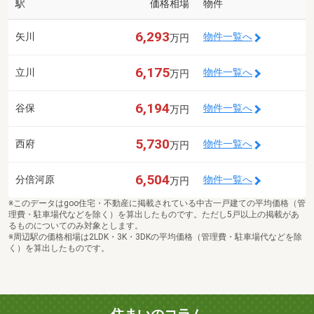
駅
価格相場
物件
6,293
矢川
物件一覧へ
万円
6,175
立川
物件一覧へ
万円
6,194
谷保
物件一覧へ
万円
5,730
西府
物件一覧へ
万円
6,504
分倍河原
物件一覧へ
万円
※このデータはgoo住宅・不動産に掲載されている中古一戸建ての平均価格（管
理費・駐車場代などを除く）を算出したものです。ただし5戸以上の掲載があ
るものについてのみ対象とします。
※周辺駅の価格相場は2LDK・3K・3DKの平均価格（管理費・駐車場代などを除
く）を算出したものです。