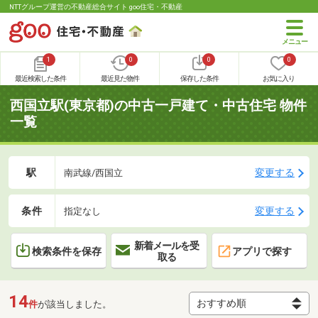
NTTグループ運営の不動産総合サイト goo住宅・不動産
1
0
0
0
最近検索した条件
最近見た物件
保存した条件
お気に入り
西国立駅(東京都)の中古一戸建て・中古住宅 物件
一覧
駅
変更する
南武線/西国立
条件
変更する
指定なし
新着メールを受
検索条件を保存
アプリで探す
取る
14
件
が該当しました。