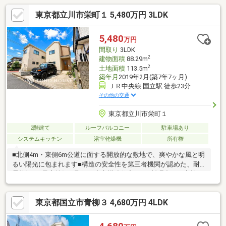
東京都立川市栄町１ 5,480万円 3LDK
5,480
万円
間取り
3LDK
2
建物面積
88.29m
2
土地面積
113.5m
築年月
2019年2月(築7年7ヶ月)
ＪＲ中央線 国立駅 徒歩23分
その他の交通
東京都立川市栄町１
2階建て
ルーフバルコニー
駐車場あり
システムキッチン
浴室乾燥機
所有権
■北側4m・東側6m公道に面する開放的な敷地で、爽やかな風と明
るい陽光に包まれます■構造の安全性を第三者機関が認めた、耐
震等級3（最高等級）取得の安心構造住宅です■料理中もご家族と
の会話が弾む対面キッチンや、出入りしやすいWIC等を配した間
取りです■JR中央線「国立」駅が生活圏、駅周辺のEmio国立など
東京都国立市青柳３ 4,680万円 4LDK
商業施設も気軽に利用できます■南砂小学校（徒歩6分）や立川第
二中学校（徒歩17分）が徒歩圏内で子育てにも適した立地です■
スーパーやドラッグストアが身近に揃い、日常のお買い物もスム