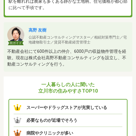
駅を離れれば農家も多くある静かな土地柄。住宅価格が都心部
に比べて手頃です。
高野 友樹
公認不動産コンサルティングマスター／相続対策専門士／宅
地建物取引士／賃貸不動産経営管理士
街ガイド
不動産会社にて600件以上の仲介、6000戸の収益物件管理を経
験。現在は株式会社高野不動産コンサルティングを設立し、不
動産コンサルティングを行う。
一人暮らしの人に聞いた
立川市の住みやすさTOP10
スーパーやドラッグストアが充実している
1
必要なものが近場でそろう
2
病院やクリニックが多い
3