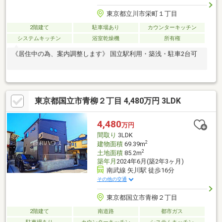
東京都立川市栄町１丁目
2階建て
駐車場あり
カウンターキッチン
システムキッチン
浴室乾燥機
所有権
《居住中の為、案内調整します》 国立駅利用・築浅・駐車2台可
東京都国立市青柳２丁目 4,480万円 3LDK
4,480
万円
間取り
3LDK
2
建物面積
69.39m
2
土地面積
85.2m
築年月
2024年6月(築2年3ヶ月)
南武線 矢川駅 徒歩16分
その他の交通
東京都国立市青柳２丁目
2階建て
南道路
都市ガス