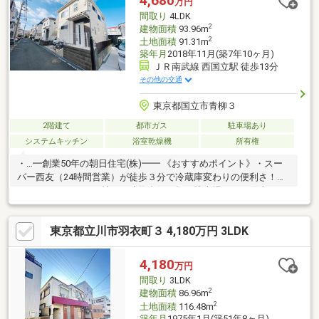
4,680
万円
ーズに行えます
間取り
4LDK
2
建物面積
93.96m
2
土地面積
91.31m
築年月
2018年11月(築7年10ヶ月)
ＪＲ南武線 西国立駅 徒歩13分
その他の交通
東京都国立市青柳３
2階建て
都市ガス
駐車場あり
システムキッチン
浴室乾燥機
所有権
・…━創業50年の朝日住宅(株)━━ 《おすすめポイント》・スー
パー西友（24時間営業）が徒歩３分で冷蔵庫変わりの便利さ！・
ゆったりＬＤＫは20帖！・建物裏側は畑と駐車場のため陽当た
り・通風良好！・新築時フロアコーティング実施済み♪・南側に少
しのお庭スペースで家庭菜園も楽しめます♪・６帖洋室が２部屋あ
東京都立川市羽衣町３ 4,180万円 3LDK
り使い勝手の良い間取りです♪▼セブンイレブン 徒歩9分／西友 徒
歩3分▼国立第六小学校 徒歩12分／国立第二中学校 徒歩22分住宅
ローンや各種控除面など、最長50年ローンまで、お客様に合った
4,180
万円
幅広い返済プランをご提案いたします！━━━━━━━━━━
間取り
3LDK
2
建物面積
86.96m
2
土地面積
116.48m
築年月
1975年1月(築51年8ヶ月)