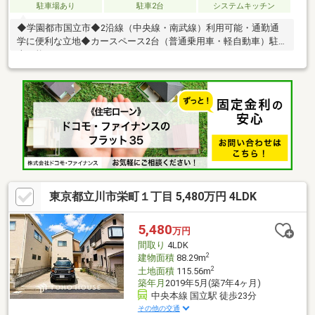
駐車場あり
駐車2台
システムキッチン
◆学園都市国立市◆2沿線（中央線・南武線）利用可能・通勤通
学に便利な立地◆カースペース2台（普通乗用車・軽自動車）駐
車可能！！
東京都立川市栄町１丁目 5,480万円 4LDK
5,480
万円
間取り
4LDK
2
建物面積
88.29m
2
土地面積
115.56m
築年月
2019年5月(築7年4ヶ月)
中央本線 国立駅 徒歩23分
その他の交通