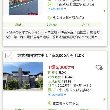
ＪＲ南武線 西国立駅 徒歩6分
その他の交通
東京都立川市羽衣町３
2階建て
都市ガス
所有権
－物件のおすすめポイント－▼立地・JR南武線「西国立」駅 徒歩
6分・第一種低層住居専用地域・前面道路は幅員約6.0mの公道▼
特徴・LDKは3面採光設計、造作のカウンター付・キッチンは動線
が短く作業効率の良いL字型・2部屋に跨る南向きバルコニーを設
置・ガーデニング等を楽しめるお庭付▼周辺環境・スーパー「西
東京都国立市中１ 1億5,000万円 3LDK
友西国立店」徒歩7分(約550m)・国家公務員共済組合連合会立川
病院 徒歩7分(約550m)・立川市立第六小学校 徒歩10分(約770m)■
ご希望の住まい探しをお手伝いします ━━━━━・・・物件の詳
1億5,000
万円
細・ご相談はお気軽にお問い合わせください。
間取り
3LDK
2
建物面積
108.2m
2
土地面積
115.88m
築年月
2022年5月(築4年4ヶ月)
ＪＲ中央線 国立駅 徒歩6分
その他の交通
東京都国立市中１