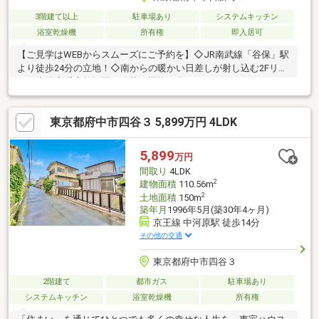
3階建て以上
駐車場あり
システムキッチン
浴室乾燥機
所有権
即入居可
【ご見学はWEBからスムーズにご予約を】◇JR南武線「谷保」駅
より徒歩24分の立地！◇南からの暖かい日差しが射し込む2Fリビ
ング◇浴室暖房乾燥機・追焚き機能を備えたのゆったりバスルー
ム◇愛車を守るビルトインガレージ！アウトドア用品のお手入れ
にも便利！◇南東向きバルコニーは洗濯物もよく乾きます♪■2025
東京都府中市四谷３ 5,899万円 4LDK
年5月26日リフォーム完了済・キッチン、ユニットバス、トイ
レ、洗面化粧台交換・フローリング・クロス全室貼替、建具交
換・外壁・屋根塗装◇平日のご案内も可能です。詳細はお気軽に
5,899
万円
お問い合わせください！
間取り
4LDK
2
建物面積
110.56m
2
土地面積
150m
築年月
1996年5月(築30年4ヶ月)
京王線 中河原駅 徒歩14分
その他の交通
東京都府中市四谷３
2階建て
都市ガス
駐車場あり
システムキッチン
浴室乾燥機
所有権