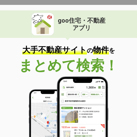
goo住宅・不動産
アプリ
大手不動産サイト
物件
の
を
まとめて検索！