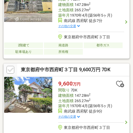
2
建物面積
147.28m
2
土地面積
265.27m
築年月
1970年4月(築56年5ヶ月)
南武線 西府駅 徒歩7分
その他の交通
東京都府中市西府町３丁目
2階建て
南道路
都市ガス
駐車場あり
所有権
東京都府中市西府町３丁目 9,600万円 7DK
9,600
万円
間取り
7DK
2
建物面積
147.28m
2
土地面積
265.27m
築年月
1970年4月(築56年5ヶ月)
南武線 西府駅 徒歩9分
その他の交通
東京都府中市西府町３丁目