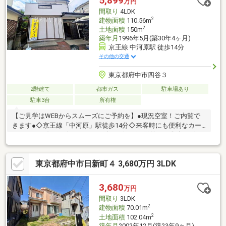
5,899
万円
細は下記の「プレゼント情報」をご覧ください！＊いつでもお気
間取り
4LDK
軽にお問い合わせください♪
2
建物面積
110.56m
2
土地面積
150m
築年月
1996年5月(築30年4ヶ月)
京王線 中河原駅 徒歩14分
その他の交通
東京都府中市四谷３
2階建て
都市ガス
駐車場あり
駐車3台
所有権
【ご見学はWEBからスムーズにご予約を】●現況空室！ご内覧で
きます●◇京王線「中河原」駅徒歩14分◇来客時にも便利なカー
スペース３台可（車種による）◇リビングに隣接する和室の引き
戸を開ければさらに開放感が広がります◎◇きれいでさわやか、
ウォシュレット付きトイレ◇窓付きで換気もできちゃう納戸◇全
東京都府中市日新町４ 3,680万円 3LDK
居室収納スペース付◇L字型のロングバルコニーはお洗濯物の多
い日でもいっきに干せます♪◇平日のご案内も可能です。お気軽
にお問い合わせください！＜周辺環境＞・府中市立四谷小学校ま
3,680
万円
で約400m・府中市立府中第八中学校まで約550m・四谷第2公園ま
間取り
3LDK
で約210m
2
建物面積
70.01m
2
土地面積
102.04m
築年月
2002年12月(築23年9ヶ月)