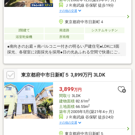
ＪＲ南武線 谷保駅 徒歩19分
その他の交通
東京都府中市日新町４
2階建て
南道路
システムキッチン
浴室乾燥機
所有権
●南向きのお庭＋南バルコニー付きの明るい戸建住宅●LDKに3面
採光、各寝室に2面採光を採用●日の光あふれる空間で快適にご生
活いただけます○緑豊かで穏やかな住宅街○徒歩10分圏内にコンビ
ニ、スーパー、ショッピングセンターあり○小学校まで徒歩6分で
子育てにも便利です＊充実した物件設備＊・家事の時短を叶える
東京都府中市日新町５ 3,899万円 3LDK
「食洗機」・雨の日も洗濯物を干せる「浴室換気乾燥機」・大き
なアイテムも収納できる「小屋裏収納」・洗車にも使える「屋外
水栓」
3,899
万円
間取り
3LDK
2
建物面積
82.61m
2
土地面積
66.55m
築年月
2005年5月(築21年4ヶ月)
ＪＲ南武線 谷保駅 徒歩24分
その他の交通
東京都府中市日新町５