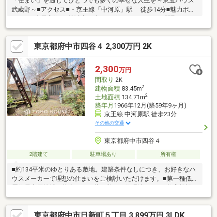
「住まい」を通じてひとつでも多くの幸せな人生を～東宝ハウス
武蔵野～■アクセス■・京王線「中河原」駅 徒歩14分■魅力ポイ
ント■・全居室約5.0帖以上の広さが確保された4LDKの間取りで
す。・リビングと隣接する和室の引き戸を開放し、約20.0帖の空
間として利用可能。・各階に設置された洗面台は、朝の慌ただし
東京都府中市四谷４ 2,300万円 2K
い時間帯にも便利。■設備■・カウンターキッチンが採用されてい
ます。キッチンに居ながら、リビングダイニングを見渡せま
す。・各洋室にクローゼットがあり、多様な収納が魅力。■周辺
2,300
万円
環境■・西友 中河原店（24時間営業）まで徒歩13分・府中市立四
間取り
2K
谷小学校まで徒歩7分
2
建物面積
83.45m
2
土地面積
134.71m
築年月
1966年12月(築59年9ヶ月)
京王線 中河原駅 徒歩23分
その他の交通
東京都府中市四谷４
2階建て
駐車場あり
所有権
■約134平米のゆとりある敷地。建築条件なしにつき、お好きなハ
ウスメーカーで理想の住まいをご検討いただけます。■第一種低
層住居専用地域に指定された落ち着いた住環境です。■教育施設
が揃っており、子育て世代のご家族にも安心の立地です。【３６
５日 年中無休】見学予約システムに対象日付が指定できない場
東京都府中市日新町５丁目 3,899万円 3LDK
合でも、原則即日ご対応可能です。定休日を設けない対応力でお