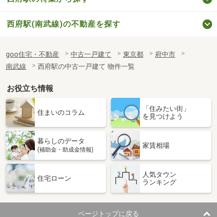
西府駅(南武線)の不動産を探す
goo住宅・不動産
中古一戸建て
東京都
府中市
南武線
西府駅の中古一戸建て 物件一覧
お役立ち情報
「住みたい街」
住まいのコラム
を見つけよう
暮らしのデータ
家賃相場
(補助金・助成金情報)
人気タウン
住宅ローン
ランキング
ページトップに戻る