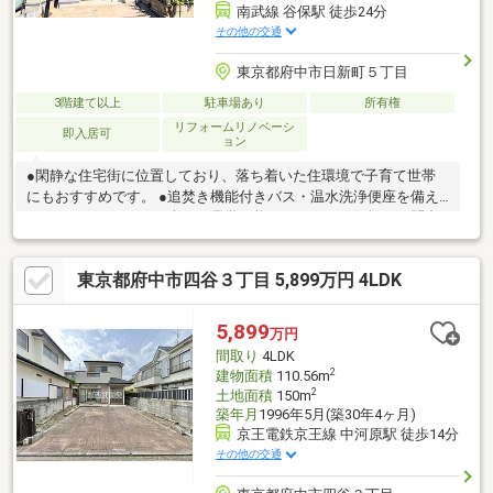
南武線 谷保駅 徒歩24分
その他の交通
東京都府中市日新町５丁目
3階建て以上
駐車場あり
所有権
リフォームリノベーシ
即入居可
ョン
●閑静な住宅街に位置しており、落ち着いた住環境で子育て世帯
にもおすすめです。 ●追焚き機能付きバス・温水洗浄便座を備え
ております。 ●平日を含めご見学可能ですので、お気軽にお問合
せくださいませ。
東京都府中市四谷３丁目 5,899万円 4LDK
5,899
万円
間取り
4LDK
2
建物面積
110.56m
2
土地面積
150m
築年月
1996年5月(築30年4ヶ月)
京王電鉄京王線 中河原駅 徒歩14分
その他の交通