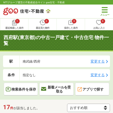
NTTグループ運営の不動産総合サイト goo住宅・不動産
1
0
0
0
最近検索した条件
最近見た物件
保存した条件
お気に入り
西府駅(東京都)の中古一戸建て・中古住宅 物件一
覧
駅
変更する
南武線/西府
条件
変更する
指定なし
新着メールを受
検索条件を保存
アプリで探す
取る
17
件
が該当しました。