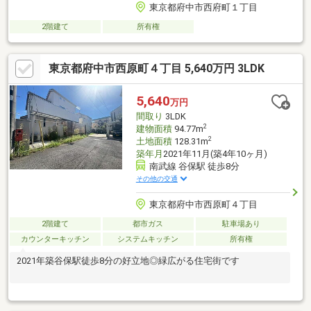
東京都府中市西府町１丁目
2階建て
所有権
東京都府中市西原町４丁目 5,640万円 3LDK
5,640
万円
間取り
3LDK
2
建物面積
94.77m
2
土地面積
128.31m
築年月
2021年11月(築4年10ヶ月)
南武線 谷保駅 徒歩8分
その他の交通
東京都府中市西原町４丁目
2階建て
都市ガス
駐車場あり
カウンターキッチン
システムキッチン
所有権
2021年築谷保駅徒歩8分の好立地◎緑広がる住宅街です