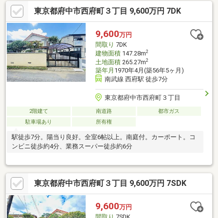
東京都府中市西府町３丁目 9,600万円 7DK
9,600
万円
間取り
7DK
2
建物面積
147.28m
2
土地面積
265.27m
築年月
1970年4月(築56年5ヶ月)
南武線 西府駅 徒歩7分
東京都府中市西府町３丁目
2階建て
南道路
都市ガス
駐車場あり
所有権
駅徒歩7分。陽当り良好。全室6帖以上。南庭付。カーポート。コ
ンビニ徒歩約4分、業務スーパー徒歩約6分
東京都府中市西府町３丁目 9,600万円 7SDK
9,600
万円
間取り
7SDK