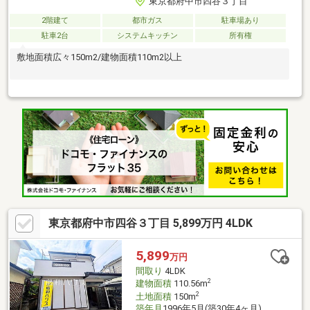
東京都府中市四谷３丁目
2階建て
都市ガス
駐車場あり
駐車2台
システムキッチン
所有権
敷地面積広々150m2/建物面積110m2以上
東京都府中市四谷３丁目 5,899万円 4LDK
5,899
万円
間取り
4LDK
2
建物面積
110.56m
2
土地面積
150m
築年月
1996年5月(築30年4ヶ月)