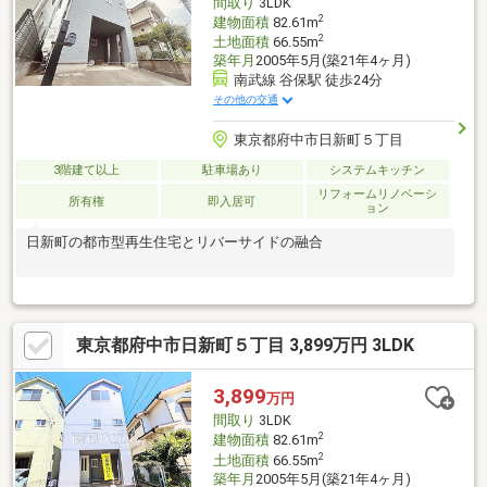
間取り
3LDK
2
建物面積
82.61m
2
土地面積
66.55m
築年月
2005年5月(築21年4ヶ月)
南武線 谷保駅 徒歩24分
その他の交通
東京都府中市日新町５丁目
3階建て以上
駐車場あり
システムキッチン
リフォームリノベーシ
所有権
即入居可
ョン
日新町の都市型再生住宅とリバーサイドの融合
東京都府中市日新町５丁目 3,899万円 3LDK
3,899
万円
間取り
3LDK
2
建物面積
82.61m
2
土地面積
66.55m
築年月
2005年5月(築21年4ヶ月)