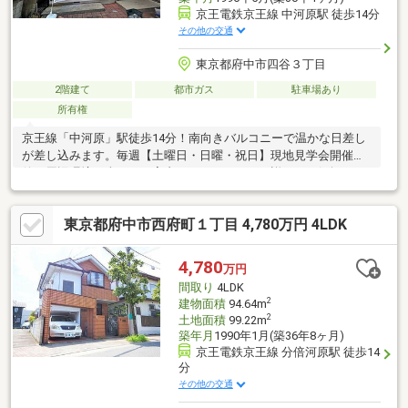
京王電鉄京王線 中河原駅 徒歩14分
その他の交通
東京都府中市四谷３丁目
2階建て
都市ガス
駐車場あり
所有権
京王線「中河原」駅徒歩14分！南向きバルコニーで温かな日差し
が差し込みます。毎週【土曜日・日曜・祝日】現地見学会開催開
催！周辺環境も含めてご案内いたしますので、詳細はお気軽にお
問い合わせください！
東京都府中市西府町１丁目 4,780万円 4LDK
4,780
万円
間取り
4LDK
2
建物面積
94.64m
2
土地面積
99.22m
築年月
1990年1月(築36年8ヶ月)
京王電鉄京王線 分倍河原駅 徒歩14
分
その他の交通