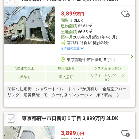
客様の見たい知りたいを叶えます。【住宅ローンに強い！】指定
機関はなく、都市銀行をはじめ各金融機関と取引可能！【グルー
3,899
万円
プ創業50年】確かな実績と安心のアフターサポートでお客様ファ
間取り
3LDK
ーストを実現いたします。
2
建物面積
82.61m
2
土地面積
66.55m
築年月
2005年5月(築21年4ヶ月)
南武線 谷保駅 徒歩24分
その他の交通
東京都府中市日新町５丁目
3階建て以上
駐車場あり
システムキッチン
リフォームリノベーシ
所有権
即入居可
ョン
閑静な住宅街 シャワートイレ トイレ2か所有り 全居室フロー
リング 追焚機能 モニター付きインターホン 床下収納 シス
テムキッチン 浄水器 全室収納スペース付き 多摩川徒歩圏
内 前面道路6ｍ公道
東京都府中市日新町５丁目 3,899万円 3LDK
3,899
万円