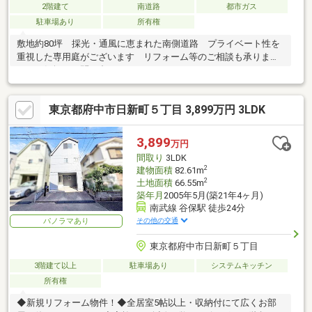
2階建て
南道路
都市ガス
駐車場あり
所有権
敷地約80坪 採光・通風に恵まれた南側道路 プライベート性を
重視した専用庭がございます リフォーム等のご相談も承りま
す お気軽にお問い合わせ下さい
東京都府中市日新町５丁目 3,899万円 3LDK
3,899
万円
間取り
3LDK
2
建物面積
82.61m
2
土地面積
66.55m
築年月
2005年5月(築21年4ヶ月)
南武線 谷保駅 徒歩24分
その他の交通
パノラマあり
東京都府中市日新町５丁目
3階建て以上
駐車場あり
システムキッチン
所有権
◆新規リフォーム物件！◆全居室5帖以上・収納付にて広くお部