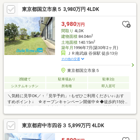
東京都国立市泉５ 3,980万円 4LDK
3,980
万円
間取り
4LDK
2
建物面積
84.04m
2
土地面積
140.15m
築年月
1996年7月(築30年2ヶ月)
ＪＲ南武線 谷保駅 徒歩13分
その他の交通
東京都国立市泉５
2階建て
駐車場あり
駐車2台
システムキッチン
所有権
即入居可
＼気軽に見学OK／ ↑「見学予約」↑もぜひご利用ください♪↓おす
すめポイント↓ ☆オープンキャンペーン開催中☆◆徒歩約15分
圏内で2駅利用可能！◆土地は広々42坪で陽当たりも眺望も良好
♪◆生活に彩りを与えてくれる広いお庭付き☆ 売主様が丁寧に
お手入れされています！◆納戸＆小屋裏収納付きの4LDKタイプ
東京都府中市四谷３ 5,899万円 4LDK
☆◆カースペース2台可能 (車種による) 嬉しいカーポート付き
です！◆徒歩15分圏内にお買い物スポットが充実♪◆小中学校徒
歩約5分圏内で親御様も安心の立地☆＊オープンキャンペーン詳