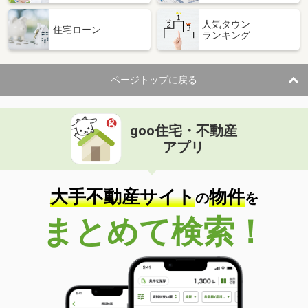
人気タウン
住宅ローン
ランキング
ページトップに戻る
goo住宅・不動産
アプリ
大手不動産サイト
物件
の
を
まとめて検索！