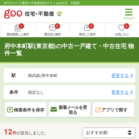
NTTグループ運営の不動産総合サイト goo住宅・不動産
1
0
0
0
最近検索した条件
最近見た物件
保存した条件
お気に入り
府中本町駅(東京都)の中古一戸建て・中古住宅 物
件一覧
駅
変更する
南武線/府中本町
条件
変更する
指定なし
新着メールを受
検索条件を保存
アプリで探す
取る
12
件
が該当しました。