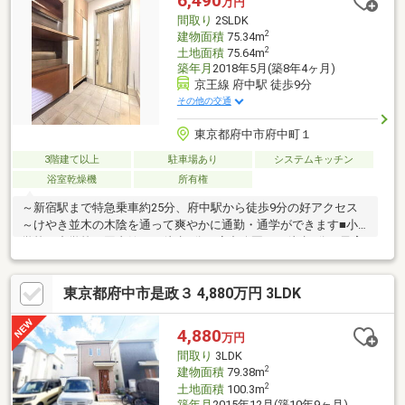
6,490
万円
間取り
2SLDK
2
建物面積
75.34m
2
土地面積
75.64m
築年月
2018年5月(築8年4ヶ月)
京王線 府中駅 徒歩9分
その他の交通
東京都府中市府中町１
3階建て以上
駐車場あり
システムキッチン
浴室乾燥機
所有権
～新宿駅まで特急乗車約25分、府中駅から徒歩9分の好アクセス
～けやき並木の木陰を通って爽やかに通勤・通学ができます■小
学校・中学校・図書館まで徒歩8分、府中公園まで徒歩5分と子育
て環境も充実■忙しい日々に嬉しい食洗機・浴室乾燥・浴室追焚
機能■ご家族の会話が弾む対面キッチン、顔を合わせてコミュニ
東京都府中市是政３ 4,880万円 3LDK
ケーションが取れるリビングイン階段■3階のバルコニー・洋室か
らは府中の街並みが一望でき解放感有り■水回りと洋室が１階に
揃っているのでご高齢の方がいらっしゃるご家族にもお勧めです
4,880
万円
■府中駅前はミッテン・ル・シーニュ等商業施設が充実しており
間取り
3LDK
お洒落な飲食店・スーパー・銀行など有りお買い物にも便利です
2
建物面積
79.38m
2
土地面積
100.3m
築年月
2015年12月(築10年9ヶ月)