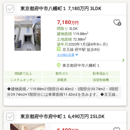
東京都府中市八幡町１ 7,180万円 3LDK
7,180
万円
間取り
3LDK
2
建物面積
119.88m
2
土地面積
72.88m
築年月
2020年1月(築6年8ヶ月)
京王線 府中駅 徒歩8分
その他の交通
東京都府中市八幡町１
3階建て以上
都市ガス
駐車場あり
システムキッチン
床暖房
浴室乾燥機
◆建物面積／119.88m21階部分40.40m2・2階部分39.74m2・3階部
分39.74m2※1階部分には車庫面積11.42m2を含みます。◆京王線
「府中」駅 徒歩8分JR南武線・武蔵野線 「府中本町」駅 徒歩11
分・京王線 「府中競馬正門前」駅 徒歩1分◆広々LDK19帖 ※分
譲時にLDKのクロスのみ張り替えをしています。◆充実の設備：
東京都府中市府中町１ 6,490万円 2SLDK
食洗器、浴室換気乾燥機、LDに床暖房、 TVモニター付きインタ
ーフォン、トイレ二箇所、カースペース有り