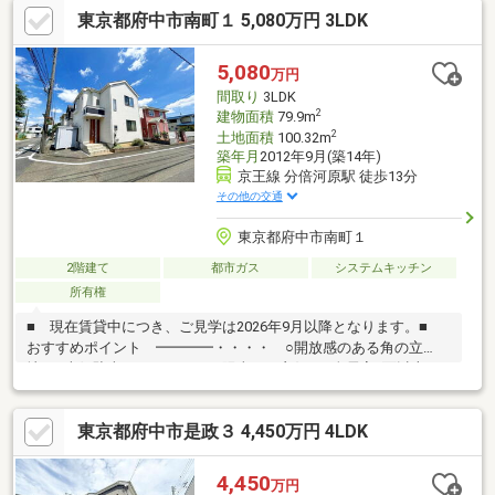
東京都府中市南町１ 5,080万円 3LDK
ノラマ塔屋付帯の為、西洋の城のような歴史を感じる外観です。
◆内装はダマスク調の壁紙を使用しており、西洋の雰囲気に包ま
れた生活を送れます。◆環境に配慮したオール電化住宅となって
5,080
万円
おります。◆2階洋室約9.1帖の居室は、室内に間仕切りを設置の
間取り
3LDK
上、4LDKへの間取り変更が可能です。※別途費用を要す
2
建物面積
79.9m
2
土地面積
100.32m
築年月
2012年9月(築14年)
京王線 分倍河原駅 徒歩13分
その他の交通
東京都府中市南町１
2階建て
都市ガス
システムキッチン
所有権
■ 現在賃貸中につき、ご見学は2026年9月以降となります。■
おすすめポイント ━━━━・・・・ ○開放感のある角の立
地 ○南側駐車スペースにつき陽当たり良好 ○全居室2面以上の
採光有 ○対面式キッチン ○小屋裏収納付 ○4LDKへ間取り変更
可(別途要費用) ○ 子育てに優しい落ち着いた住環境■ アクセ
東京都府中市是政３ 4,450万円 4LDK
ス ━━━━━・・・・ ○ 京王線・ＪＲ南武線「分倍河原」
駅 徒歩１３分 ○ ＪＲ武蔵野線・ＪＲ南武線「府中本町」駅
徒歩１４分■ ご希望の住まい探しをお手伝いします
4,450
万円
━━━━━・・・物件の詳細・ご相談はお気軽にお問い合わせく