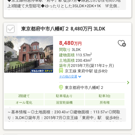
◆京王線特急停車駅『府中』駅 徒歩7分◆緑あふれる住宅街の地
上3階建て大型邸宅◆ゆったりとした3SLDK+2DK+1K 1F北側洋
室は独立しているため、事務所等にも使用可能です◇日の光に包
まれる南東角地 窓・出窓が多く、室内に自然光をたっぷり取り
込めます◇広々した前面道路で開放感あり＊暮らしを彩る設備
東京都府中市八幡町２ 8,480万円 3LDK
＊・家事の時短を叶える「食洗機」・お手入れが簡単な「IHクッ
キングヒーター」・悪天候からお車を守れる「ビルトイン車
庫」・洗車等に使える「スロップシンク」＊豊富な収納場所＊・
8,480
万円
大型ウォークインクローゼット・納戸 ・廊下収納 など⇒お持
間取り
3LDK
物の多いご家族も快適に暮らせます
2
建物面積
113.57m
2
土地面積
230.43m
築年月
2015年7月(築11年2ヶ月)
京王線 東府中駅 徒歩8分
その他の交通
東京都府中市八幡町２
2階建て
駐車場あり
駐車3台
オール電化
浴室乾燥機
所有権
～基本情報～◎土地面積：230.43㎡◎建物面積：113.57㎡◎間取
り：3LDK◎築年月：2015年7月◎京王線「東府中」駅 徒歩8分
◎京王線「府中」駅 徒歩15分◎JR南武線・JR武蔵野線「府中本
町」駅 徒歩19分～アピールポイント～◆外壁は赤みのあるのオ
ーストラリア産レンガを使用し高級感を演出しております。◆パ