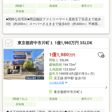
2階建て
南道路
都市ガス
所有権
■閑静な住宅街■周辺施設ファミリーマート是政五丁目店まで徒歩
3分（約200ｍ）スーパーさえきまで徒歩6分（約430ｍ）平林医院
まで徒歩3分（約240ｍ）ひばり調剤薬局まで徒歩3分（約240ｍ）
デンタルクリニック沼澤まで徒歩3分（約220ｍ）
東京都府中市片町１ 1億1,980万円 3SLDK
1億1,980
万円
間取り
3SLDK
2
建物面積
194.72m
2
土地面積
125.02m
築年月
1995年4月(築31年5ヶ月)
京王線 府中駅 徒歩7分
その他の交通
東京都府中市片町１
3階建て以上
南道路
都市ガス
所有権