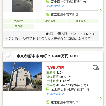
京王線 中河原駅 徒歩14分
その他の交通
東京都府中市南町３
2階建て
都市ガス
駐車場あり
所有権
------------------------------------------◆1階、2階各階にバス・トイレ・キ
ッチンあり♪◇ロフト付きのため天井が高く開放感があります！
◆閑静な住宅地♪内見できます(^^)/→詳しくは担当まで！ お問い
合わせお待ちしております♪■内見予約■見学予約ボタンまたはフ
リーダイヤルまで(^^)/ ■資料のご請求■【資料請求ボタン(無
東京都府中市南町２ 4,980万円 4LDK
料）】フリーダイヤル 【0120-97-3903】ご質問・ご相談もお気軽
にどうぞ☆■その他物件も多数ご紹介中■リビングコンシェルのHP
でCheck！https://www.living-concier.co.jp/
4,980
万円
間取り
4LDK
2
建物面積
90.72m
2
土地面積
114.2m
築年月
2017年7月(築9年2ヶ月)
京王線 分倍河原駅 徒歩15分
その他の交通
東京都府中市南町２