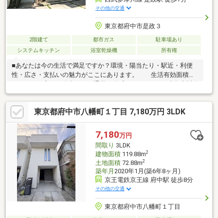
その他の交通
東京都府中市是政３
2階建て
都市ガス
駐車場あり
システムキッチン
浴室乾燥機
所有権
■あなたは今の生活で満足ですか？環境・陽当たり・駅近・利便
性・広さ・支払いの魅力がここにあります。 生活有効面積
102.20㎡の広さ・陽当たり・通風を体感ください。■西武多摩川線
「是政」駅徒歩7分（始発）、武蔵野線・南武線「府中本町」駅徒
歩18分（自転車５分）■広い駐車スペース（大型車＋自転車４
東京都府中市八幡町１丁目 7,180万円 3LDK
台）と広い庭（南側）、4方向窓・各室２面採光■固定階段付のグ
ルニエ約6.0帖はあなたの生活のゆとりをUPいたします■サッシは
全室ペアガラス採用、給湯器はエコジョーズ採用■LDK14.8帖の隣
7,180
万円
には和室4.5帖、2階には7.5帖の洋室・5.3帖洋室・5.3帖の洋室が
間取り
3LDK
あり収納率は15.96%
2
建物面積
119.88m
2
土地面積
72.88m
築年月
2020年1月(築6年8ヶ月)
京王電鉄京王線 府中駅 徒歩8分
その他の交通
東京都府中市八幡町１丁目