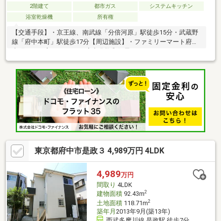
2階建て
都市ガス
システムキッチン
浴室乾燥機
所有権
【交通手段】・京王線、南武線「分倍河原」駅徒歩15分・武蔵野
線「府中本町」駅徒歩17分【周辺施設】・ファミリーマート府中
南町二丁目店まで760m・府中分梅郵便局まで800m・サミットス
トアミナノ分倍河原店まで940m【その他概要】２沿線以上利用
可、浴室乾燥機、前道６ｍ以上、シャワー付洗面化粧台、対面式
キッチン、２階建、システムキッチン、全居室収納、駅まで平
坦、和室、床下収納、浴室に窓、ＴＶモニタ付インターホン、南
西向き、ウォークインクローゼット、都市ガス、平坦地
東京都府中市是政３ 4,989万円 4LDK
4,989
万円
間取り
4LDK
2
建物面積
92.43m
2
土地面積
118.71m
築年月
2013年9月(築13年)
西武多摩川線 是政駅 徒歩7分