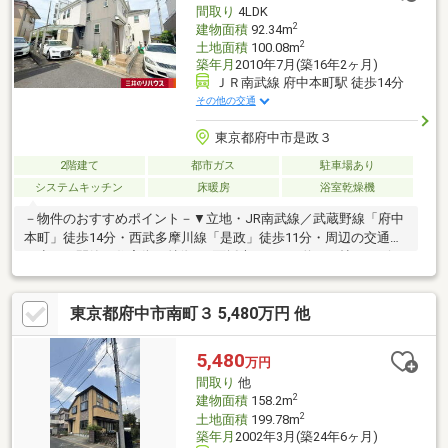
間取り
4LDK
ださい。
2
建物面積
92.34m
2
土地面積
100.08m
築年月
2010年7月(築16年2ヶ月)
ＪＲ南武線 府中本町駅 徒歩14分
その他の交通
東京都府中市是政３
2階建て
都市ガス
駐車場あり
システムキッチン
床暖房
浴室乾燥機
－物件のおすすめポイント－▼立地・JR南武線／武蔵野線「府中
本町」徒歩14分・西武多摩川線「是政」徒歩11分・周辺の交通量
が少なく閑静な住宅街▼特徴・3面採光のLDKは約17.7帖・リビン
グを見渡せる対面式キッチン・各階にトイレ設置・2室に面する南
西向きバルコニー・カーポート有(車種による)▼設備・床暖房
東京都府中市南町３ 5,480万円 他
(LD)・浄水器・1616サイズ浴室、換気乾燥暖房機付・シャンプー
ドレッサー・TVモニタ付インターホン※未登記部分有／1階サンル
ーム■ ご希望の住まい探しをお手伝いします ━━━━━・・・物
5,480
万円
件の詳細・ご相談はお気軽にお問い合わせください。
間取り
他
2
建物面積
158.2m
2
土地面積
199.78m
築年月
2002年3月(築24年6ヶ月)