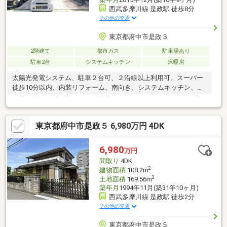
西武多摩川線 是政駅 徒歩8分
その他の交通
東京都府中市是政３
2階建て
都市ガス
駐車場あり
駐車2台
システムキッチン
床暖房
太陽光発電システム、駐車２台可、２沿線以上利用可、スーパー
徒歩10分以内、内装リフォーム、南向き、システムキッチン、浴
室乾燥機、陽当り良好、全居室収納、駅まで平坦、ＬＤＫ１５畳
以上、前道６ｍ以上、始発駅、整形地、対面式キッチン、トイレ
２ヶ所、浴室１坪以上、２階建、南面バルコニー、温水洗浄便
東京都府中市是政５ 6,980万円 4DK
座、南庭、床下収納、浴室に窓、ＴＶモニタ付インターホン、都
市ガス、全室２面採光、平坦地、床暖房、食器洗乾燥機、浄水器
6,980
万円
間取り
4DK
2
建物面積
108.2m
2
土地面積
169.56m
築年月
1994年11月(築31年10ヶ月)
西武多摩川線 是政駅 徒歩2分
その他の交通
東京都府中市是政５