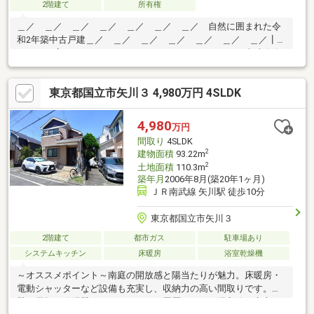
2階建て
所有権
＿／ ＿／ ＿／ ＿／ ＿／ ＿／ ＿／ 自然に囲まれた令
和2年築中古戸建＿／ ＿／ ＿／ ＿／ ＿／ ＿／ ＿／┃▼
アクセス┗━━━━━━━━━━━━━━━━━━━・南武線 矢
川駅徒歩8分▼その他土地の一部が都市計画道路（国立都市計画道
路第3.4.3号栗原天神下線）の区域内です（計画決定）不整形地広
東京都国立市矢川３ 4,980万円 4SLDK
告要件備考その他:未接道の為、再建築不可但し建築基準法第43条
第2項第1号の許可を受けて再建築可能です。また、敷地と道路の
間にあ水路がありますが、幅員8.1mの架橋部分の水路占用許可に
4,980
万円
より接道が認められ、建物建築が可能です。
間取り
4SLDK
2
建物面積
93.22m
2
土地面積
110.3m
築年月
2006年8月(築20年1ヶ月)
ＪＲ南武線 矢川駅 徒歩10分
東京都国立市矢川３
2階建て
都市ガス
駐車場あり
システムキッチン
床暖房
浴室乾燥機
～オススメポイント～南庭の開放感と陽当たりが魅力。床暖房・
電動シャッターなど設備も充実し、収納力の高い間取りです。外
壁・屋根や給湯器などのリフォーム履歴があり、購入後も安心。