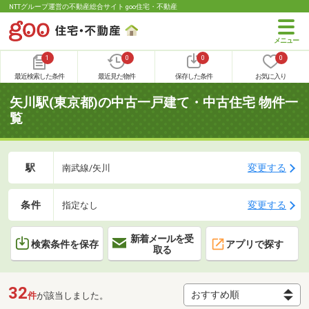
NTTグループ運営の不動産総合サイト goo住宅・不動産
1
0
0
0
最近検索した条件
最近見た物件
保存した条件
お気に入り
矢川駅(東京都)の中古一戸建て・中古住宅 物件一
覧
駅
変更する
南武線/矢川
条件
変更する
指定なし
新着メールを受
検索条件を保存
アプリで探す
取る
32
件
が該当しました。