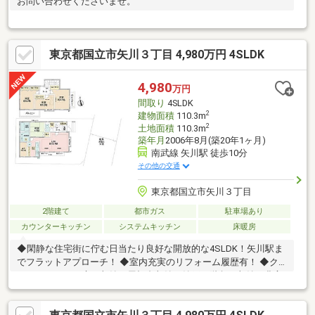
お問い合わせくださいませ。
東京都国立市矢川３丁目 4,980万円 4SLDK
4,980
万円
間取り
4SLDK
2
建物面積
110.3m
2
土地面積
110.3m
築年月
2006年8月(築20年1ヶ月)
南武線 矢川駅 徒歩10分
その他の交通
東京都国立市矢川３丁目
2階建て
都市ガス
駐車場あり
カウンターキッチン
システムキッチン
床暖房
◆閑静な住宅街に佇む日当たり良好な開放的な4SLDK！矢川駅ま
でフラットアプローチ！ ◆室内充実のリフォーム履歴有！ ◆ク
ローゼット×3、床下収納、屋根裏収納、納戸、階段下収納と豊富
な収納！