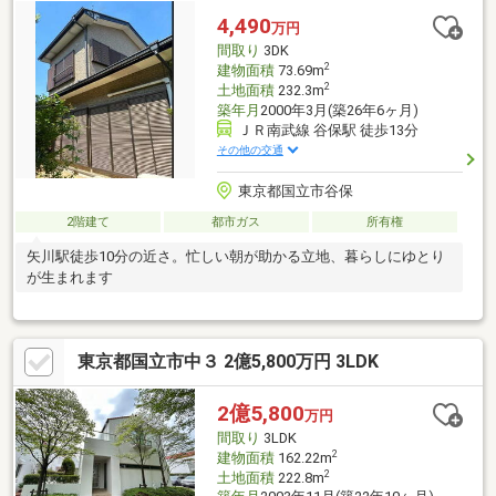
分お気軽にお問い合わせください♪
4,490
万円
間取り
3DK
2
建物面積
73.69m
2
土地面積
232.3m
築年月
2000年3月(築26年6ヶ月)
ＪＲ南武線 谷保駅 徒歩13分
その他の交通
東京都国立市谷保
2階建て
都市ガス
所有権
矢川駅徒歩10分の近さ。忙しい朝が助かる立地、暮らしにゆとり
が生まれます
東京都国立市中３ 2億5,800万円 3LDK
2億5,800
万円
間取り
3LDK
2
建物面積
162.22m
2
土地面積
222.8m