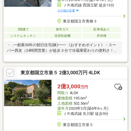
ＪＲ南武線 西国立駅 徒歩13分
その他の交通
東京都国立市青柳３
2階建て
都市ガス
駐車場あり
システムキッチン
浴室乾燥機
所有権
・…━創業50年の朝日住宅(株)━━ 《おすすめポイント》・スー
パー西友（24時間営業）が徒歩３分で冷蔵庫変わりの便利さ！・
ゆったりＬＤＫは20帖！・建物裏側は畑と駐車場のため陽当た
り・通風良好！・新築時フロアコーティング実施済み♪・南側に少
しのお庭スペースで家庭菜園も楽しめます♪・６帖洋室が２部屋あ
東京都国立市泉５ 2億3,000万円 4LDK
り使い勝手の良い間取りです♪▼セブンイレブン 徒歩9分／西友 徒
歩3分▼国立第六小学校 徒歩12分／国立第二中学校 徒歩22分住宅
ローンや各種控除面など、最長50年ローンまで、お客様に合った
2億3,000
万円
幅広い返済プランをご提案いたします！━━━━━━━━━━
間取り
4LDK
2
建物面積
195.6m
2
土地面積
502.56m
築年月
2020年3月(築6年6ヶ月)
ＪＲ南武線 矢川駅 徒歩9分
東京都国立市泉５