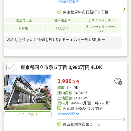
その他の交通
東京都府中市日新町５丁目
3階建て以上
駐車場あり
システムキッチン
リフォームリノベーシ
所有権
即入居可
ョン
暮らしと住まいに価値をPLUSするーエムイーPLUS町田ー
東京都国立市泉５丁目 3,980万円 4LDK
3,980
万円
間取り
4LDK
2
建物面積
84.04m
2
土地面積
140.15m
築年月
1996年7月(築30年2ヶ月)
南武線 谷保駅 徒歩13分
その他の交通
パノラマあり
東京都国立市泉５丁目