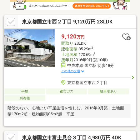
東京都国立市西２丁目 9,120万円 2SLDK
9,120
万円
間取り
2SLDK
2
建物面積
85.29m
2
土地面積
170.69m
築年月
2016年9月(築10年)
中央本線 国立駅 徒歩18分
その他の交通
東京都国立市西２丁目
平屋
都市ガス
駐車場あり
所有権
階段のない、心地よい平屋生活を愉しむ。2016年9月築・土地面
積170m2超・建物面積85m2超 平屋
東京都国立市富士見台３丁目 4,980万円 4DK