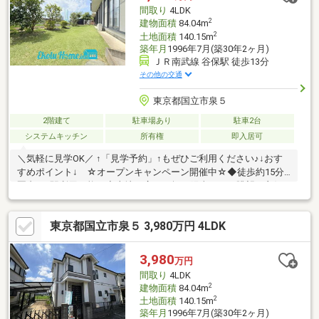
間取り
4LDK
2
建物面積
84.04m
2
土地面積
140.15m
築年月
1996年7月(築30年2ヶ月)
ＪＲ南武線 谷保駅 徒歩13分
その他の交通
東京都国立市泉５
2階建て
駐車場あり
駐車2台
システムキッチン
所有権
即入居可
＼気軽に見学OK／ ↑「見学予約」↑もぜひご利用ください♪↓おす
すめポイント↓ ☆オープンキャンペーン開催中☆◆徒歩約15分
圏内で2駅利用可能！◆土地は広々42坪で陽当たりも眺望も良好
♪◆生活に彩りを与えてくれる広いお庭付き☆ 売主様が丁寧に
お手入れされています！◆納戸＆小屋裏収納付きの4LDKタイプ
東京都国立市泉５ 3,980万円 4LDK
☆◆カースペース2台可能 (車種による) 嬉しいカーポート付き
です！◆徒歩15分圏内にお買い物スポットが充実♪◆小中学校徒
歩約5分圏内で親御様も安心の立地☆＊オープンキャンペーン詳
3,980
万円
細は下記の「プレゼント情報」をご覧ください！＊いつでもお気
間取り
4LDK
軽にお問い合わせください♪
2
建物面積
84.04m
2
土地面積
140.15m
築年月
1996年7月(築30年2ヶ月)