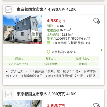
保育園や国立第六小学校、公園が徒歩圏内の子育て環境に恵まれ
た立地で、矢川駅まで平坦アクセス。商業施設も近く、将来性も
東京都国立市泉４ 4,980万円 4LDK
期待できる住環境です。～リフォーム履歴有～・給湯器交換(2025
年6月)・洗面台交換(2024年1月)・ガスコンロ交換(2023年1月)・
外壁塗装／屋根工事(2020年12月)・トイレ交換(2020年4月)・地盤
4,980
万円
調査済み(2006年1月)
間取り
4LDK
2
建物面積
89.28m
2
土地面積
122.84m
築年月
2006年3月(築20年6ヶ月)
ＪＲ南武線 矢川駅 徒歩11分
東京都国立市泉４
2階建て
都市ガス
駐車場あり
システムキッチン
浴室乾燥機
所有権
■ アクセス ○ ＪＲ南武線「矢川」駅 徒歩１１分■ おすすめ
ポイント ○ 城南建設施工 ○ 檜4.5寸柱使用の注文住宅 ○ 開発
分譲地の整然とした美しい街並み ○ ４ＬＤＫの戸建 ○ 小屋裏
収納有り、季節物の収納や趣味用品の保管等多岐に渡りご活用い
ただけます ○ 各居室に収納があり便利 ○ ゆったり過ごせる１
東京都国立市泉５ 3,980万円 4LDK
６１６サイズの一坪バスルーム ○ 雨の日に重宝する浴室乾燥
機 ○ 書斎スペース有り ○ 南向きバルコニー ○ 駐車スペース有
（車種による）
3,980
万円