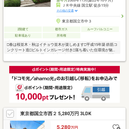
築年月
2003年11月(築22年10ヶ月)
ＪＲ中央線 国立駅 徒歩15分
その他の交通
東京都国立市中３
2階建て
都市ガス
ルーフバルコニー
駐車場あり
所有権
□春は桜並木・秋はイチョウ並木が楽しめます□平成15年築 鉄筋コ
ンクリート造□ビルトインガレージ付き□落ち着いた住環境が魅力
の中央線エリアに位置する中古戸建□3LDKのゆったりとした間取
りで、ファミリーにもおすすめ平日・休日問わずご案内可能で
す。ぜひお気軽にお問い合わせください。【お電話】03-3518-
5862【見学予約】は赤い「見学予約する」をクリック♪
東京都国立市西２ 5,280万円 3LDK
5,280
万円