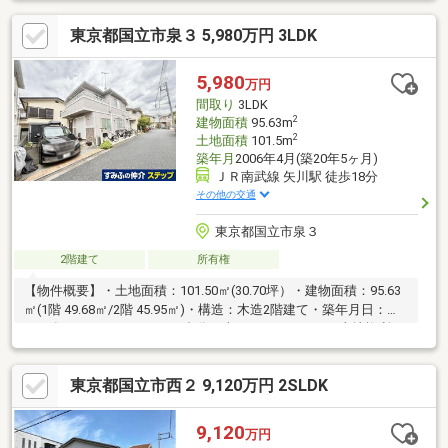
4分・さえき 国立店・・・徒歩8分・西友 西国立店・・・徒歩15
東京都国立市泉３ 5,980万円 3LDK
分・ファミリーマート 国立西二丁目店・・・徒歩1分・セブン-イ
レブン 国立中店・・・徒歩10分・国立市立国立第二小学校・・・
徒歩3分・国立市立国立第二中学校・・・徒歩8分土地面積に路地
5,980
万円
状部分約14.50m2含む家具等は反日対象
間取り
3LDK
2
建物面積
95.63m
2
土地面積
101.5m
築年月
2006年4月(築20年5ヶ月)
ＪＲ南武線 矢川駅 徒歩18分
その他の交通
東京都国立市泉３
2階建て
所有権
【物件概要】・土地面積：101.50㎡(30.70坪）・建物面積：95.63
㎡(1階 49.68㎡/2階 45.95㎡)・構造：木造2階建て・築年月日：
2006年4月・カースペース1台分（車種によります）・土地権利：
所有権・地目：宅地・前面道路：私道 幅員約5.0m【おすすめポイ
ント】■自然豊かなエリアで子育てしやすいエリアです■水回りは
東京都国立市西２ 9,120万円 2SLDK
1階に纏まっており、家事動線の使いやすい間取りです■豊富な屋
根裏収納が備えついております。■ゆとりあるカウンターキッチ
ンで家族団らんが楽しめます！■南東向きバルコニー
9,120
万円