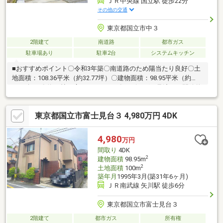
ＪＲ中央線 国立駅 徒歩22分
その他の交通
東京都国立市中３
2階建て
南道路
都市ガス
駐車場あり
駐車2台
システムキッチン
■おすすめポイント〇令和3年築〇南道路のため陽当たり良好〇土
地面積：108.36平米（約32.77坪）〇建物面積：98.95平米（約
29.93坪）〇約21帖の広々としたLDK〇リビングを見渡せる開放的
な対面式キッチン〇ウォークインクローゼット、パントリーがあ
り収納豊富〇家族が顔を合わせやすいリビングイン階段〇駐車ス
東京都国立市富士見台３ 4,980万円 4DK
ペース2台あり（車種による制限あり）■ご自宅の『売却』も三井
のリハウスにお任せください『無料査定のお申込みは』フリーコ
ール 0120-323-085
4,980
万円
間取り
4DK
2
建物面積
98.95m
2
土地面積
100m
築年月
1995年3月(築31年6ヶ月)
ＪＲ南武線 矢川駅 徒歩6分
東京都国立市富士見台３
2階建て
都市ガス
所有権