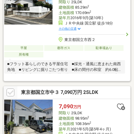
間取り
2SLDK
2
建物面積
85.29m
2
土地面積
170.69m
築年月
2016年9月(築10年)
ＪＲ中央線 国立駅 徒歩18分
その他の交通
東京都国立市西２
平屋
都市ガス
駐車場あり
所有権
■フラット暮らしのできる平屋住宅 ■採光・通風に恵まれた南西
角地 ■リビングに掘りごたつ有り ■床の間付の和室 約6.0帖
■多彩な使い方のできる約6.0帖の納戸 ■カースペース有り（車種
による） ■2駅・2路線利用可能 ■国立市コミュニティバス
「くにっこ」ぶどう園西バス停まで徒歩1分(約40m)
東京都国立市中３ 7,090万円 2SLDK
7,090
万円
間取り
2SLDK
2
建物面積
98.95m
2
土地面積
108.36m
築年月
2021年5月(築5年4ヶ月)