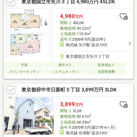
東京都国立市矢川３丁目 4,980万円 4SLDK
4,980
万円
間取り
4SLDK
2
建物面積
93.22m
2
土地面積
110.3m
築年月
2006年9月(築20年)
南武線 矢川駅 徒歩10分
東京都国立市矢川３丁目
平屋
都市ガス
駐車場あり
カウンターキッチン
システムキッチン
浴室乾燥機
東京都府中市日新町５丁目 3,899万円 3LDK
3,899
万円
間取り
3LDK
2
建物面積
82.61m
2
土地面積
66.55m
築年月
2005年5月(築21年4ヶ月)
南武線 谷保駅 徒歩24分