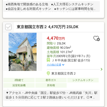
●南西角地で開放感のある立地 ●人工大理石システムキッチン
●会話を楽しめる対面式キッチン ●キッチンには家事時間を短縮
する食洗機付き ●浄水器一体型水栓●浴室暖房乾燥機●全居室収
納スペースあり●掃除やお手入れがしやすい全居室フローリン
グ ●明るく通風良好な全室2面採光●南向きバルコニー●断熱性の
東京都国立市西２ 4,470万円 2SLDK
高い複層ガラス◇経験豊かなスタッフが分譲地だけでなく、周辺
環境も合わせてご案内致します。◇平日のご案内も可能です。◇
物件の事、諸費用の事など、小さな疑問もお気軽にご連絡・ご相
4,470
万円
談下さい。
間取り
2SLDK
2
建物面積
90.25m
2
土地面積
101.27m
築年月
2005年2月(築21年7ヶ月)
ＪＲ中央線 国立駅 徒歩17分
その他の交通
東京都国立市西２
2階建て
都市ガス
システムキッチン
浴室乾燥機
所有権
▼アクセス・JR中央線「国立」駅徒歩17分・JR南武線「矢川」駅
徒歩１５分目的に応じて２駅２路線お使いいただけます。◎▼周
辺環境・立地環近くにスーパーや小学校・中学校があり、生活に
便利な立地です。・コープみらい ミニコープ国立西店・・・徒歩