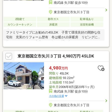
南武線 矢川駅 徒歩10分
東京都国立市矢川３丁目
2階建て
都市ガス
駐車場あり
カウンターキッチン
床暖房
浴室乾燥機
ファミリータイプにお勧めの4SLDK 子育て環境良好の閑静な住
宅街 充実のリフォーム歴有 冬は暖かLD床暖房 リビングに隣
接されたくつろぎの和室 お気軽にお問い合わせ下さい
東京都国立市矢川３丁目 4,980万円 4SLDK
4,980
万円
間取り
4SLDK
2
建物面積
93.22m
2
土地面積
110.3m
築年月
2006年8月(築20年1ヶ月)
南武線 矢川駅 徒歩10分
その他の交通
東京都国立市矢川３丁目