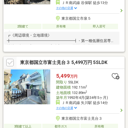
ＪＲ南武線 谷保駅 徒歩13分
その他の交通
東京都国立市泉５
2階建て
所有権
即入居可
┏《周辺環境・立地環境》
╋━━━━━━━━━━━━━━━━━┫・第一種低層住居専用
地域・建ぺい率：3０％・容積率60％・前面は幅員約５ｍのゆっ
たりした道路です・通りから１本奥に入っており、前面道路は私
道につき交通量も少なく、 静かな環境でお過ごしいただけます
東京都国立市富士見台３ 5,499万円 5SLDK
┏《室内の特徴》╋━━━━━━━━━━━━━━━━━┫・
１・２階どちらも南側に開口部のある明るい室内です。・南側の
前面に棟がなく明るく開放感があります・１階・２階のどちらに
5,499
万円
もお手洗い・洗面台がついております・共有のゴミスペースがあ
間取り
5SLDK
る為、維持管理された住環境です。※近隣所有者も含めて持ち分
2
建物面積
192.11m
あり
2
土地面積
132.89m
築年月
1992年4月(築34年5ヶ月)
ＪＲ南武線 矢川駅 徒歩14分
その他の交通
東京都国立市富士見台３
3階建て以上
都市ガス
所有権