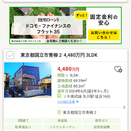
取り。約16帖のLDKを中心に、ご家族が自然と集まる空間を演出
します。JR南武線「矢川」駅徒歩13分。通勤・通学と落ち着いた
住環境のバランスを重視したいご家族におすすめの住まいです。
洋服や日用品をまとめて収納できる収納棚がついた物件です。ご
希望のお住まいを探しませんか。当社では数多くの不動産情報を
取り扱っております。住まい探しは是非私どもにもサポートさせ
てください。
東京都国立市青柳２ 4,480万円 3LDK
4,480
万円
間取り
3LDK
2
建物面積
69.39m
2
土地面積
85.2m
築年月
2024年6月(築2年3ヶ月)
ＪＲ南武線 矢川駅 徒歩16分
その他の交通
東京都国立市青柳２
2階建て
南道路
都市ガス
駐車場あり
システムキッチン
浴室乾燥機