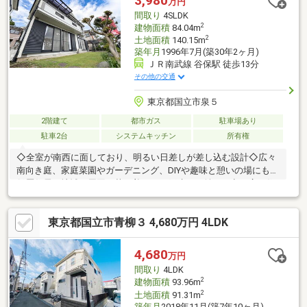
3,980
万円
詩情を宿した、真にラグジュアリーな日常空間と採光、その圧倒
間取り
4SLDK
的な量がもたらす優雅な日常その一つの極みが、ここにあります
2
建物面積
84.04m
2
土地面積
140.15m
築年月
1996年7月(築30年2ヶ月)
ＪＲ南武線 谷保駅 徒歩13分
その他の交通
東京都国立市泉５
2階建て
都市ガス
駐車場あり
駐車2台
システムキッチン
所有権
◇全室が南西に面しており、明るい日差しが差し込む設計◇広々
南向き庭、家庭菜園やガーデニング、DIYや趣味と憩いの場にも◇
低層住居の地域で周囲も落ち着いた一戸建てが並ぶ、空の広い住
環境◇床下収納付きのキッチンや、独立した和室が隣接する使い
勝手の良いレイアウト・収納スペース充実◇スーパーや公園、市
東京都国立市青柳３ 4,680万円 4LDK
役所などが徒歩圏内【３６５日 年中無休】見学予約システムに
対象日付が指定できない場合でも原則即日ご対応可能です。定休
日を設けない対応力でお客様の見たい知りたいを叶えます。【住
4,680
万円
宅ローンに強い！】常時20行以上の金融機関と取引有り。お客様
間取り
4LDK
に合わせて適切なプランをご提案させて頂きます。
2
建物面積
93.96m
2
土地面積
91.31m
築年月
2018年11月(築7年10ヶ月)