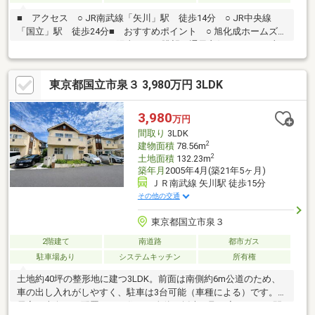
■ アクセス ○ JR南武線「矢川」駅 徒歩14分 ○ JR中央線
「国立」駅 徒歩24分■ おすすめポイント ○ 旭化成ホームズ施
工のヘーベルハウス ○ 陽当たり・眺望・通風良好です。 ○ 土
地面積約40坪・建物面積約58坪 ○ 約20.5帖の広々としたLDK ○
キッチン広々としており、料理がはかどります。 ○ 各居室十分
東京都国立市泉３ 3,980万円 3LDK
なスペースを確保しております。 ○ 収納が豊富で荷物もたっぷ
りしまえます。 ○ 周辺にはスーパーやドラッグストアなど充実
しています。
3,980
万円
間取り
3LDK
2
建物面積
78.56m
2
土地面積
132.23m
築年月
2005年4月(築21年5ヶ月)
ＪＲ南武線 矢川駅 徒歩15分
その他の交通
東京都国立市泉３
2階建て
南道路
都市ガス
駐車場あり
システムキッチン
所有権
土地約40坪の整形地に建つ3LDK。前面は南側約6m公道のため、
車の出し入れがしやすく、駐車は3台可能（車種による）です。全
居室が南向きに配置され、住まい全体に採光を取り入れやすい間