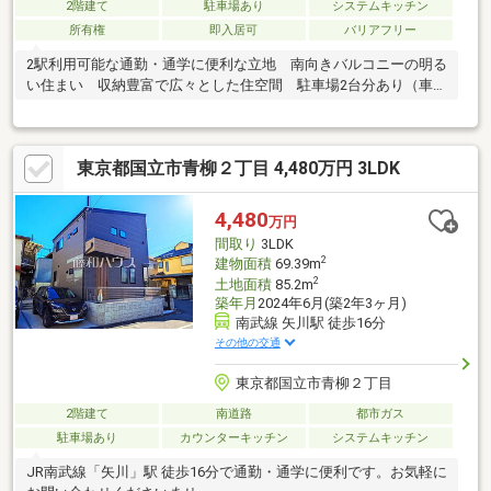
2階建て
駐車場あり
システムキッチン
所有権
即入居可
バリアフリー
2駅利用可能な通勤・通学に便利な立地 南向きバルコニーの明る
い住まい 収納豊富で広々とした住空間 駐車場2台分あり（車種
による）
東京都国立市青柳２丁目 4,480万円 3LDK
4,480
万円
間取り
3LDK
2
建物面積
69.39m
2
土地面積
85.2m
築年月
2024年6月(築2年3ヶ月)
南武線 矢川駅 徒歩16分
その他の交通
東京都国立市青柳２丁目
2階建て
南道路
都市ガス
駐車場あり
カウンターキッチン
システムキッチン
JR南武線「矢川」駅 徒歩16分で通勤・通学に便利です。お気軽に