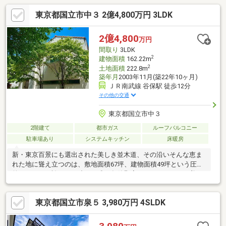
東京都国立市中３ 2億4,800万円 3LDK
2億4,800
万円
間取り
3LDK
2
建物面積
162.22m
2
土地面積
222.8m
築年月
2003年11月(築22年10ヶ月)
ＪＲ南武線 谷保駅 徒歩12分
その他の交通
東京都国立市中３
2階建て
都市ガス
ルーフバルコニー
駐車場あり
システムキッチン
床暖房
新・東京百景にも選出された美しき並木道、その沿いそんな恵ま
れた地に聳え立つのは、敷地面積67坪、建物面積49坪という圧倒
的スケールを誇るＲＣ造の平成15年築堅牢なコンクリートの美を
貫く、一枚の絵画のように美しいガレージハウス。宙を舞うよう
なスケルトン階段と透明な美意識が宿る空中回廊が、抜群の採光
東京都国立市泉５ 3,980万円 4SLDK
性を実現そんな、知的なギミックに富んだ住空間から連続する広
大なバルコニーは、瑞々しい木々と蒼い空を独占する特別なサン
クチュアリ。そこにあるのは、圧倒的なボリュームの中に知性と