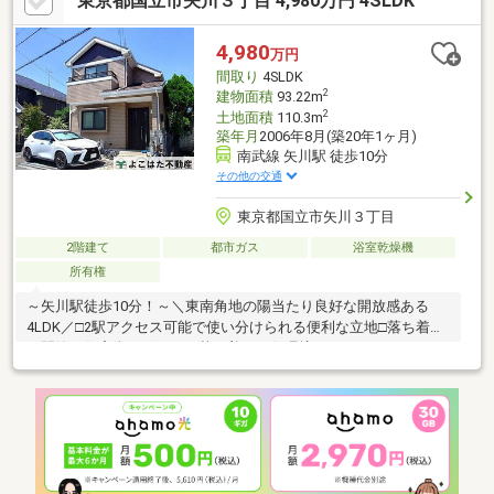
東京都国立市矢川３丁目 4,980万円 4SLDK
4,980
万円
間取り
4SLDK
2
建物面積
93.22m
2
土地面積
110.3m
築年月
2006年8月(築20年1ヶ月)
南武線 矢川駅 徒歩10分
その他の交通
東京都国立市矢川３丁目
2階建て
都市ガス
浴室乾燥機
所有権
～矢川駅徒歩10分！～＼東南角地の陽当たり良好な開放感ある
4LDK／□2駅アクセス可能で使い分けられる便利な立地□落ち着い
た閑静な住宅街で穏やかで落ち着いた住環境♪