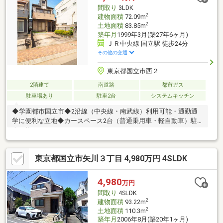
間取り
3LDK
2
建物面積
72.09m
2
土地面積
83.85m
築年月
1999年3月(築27年6ヶ月)
ＪＲ中央線 国立駅 徒歩24分
その他の交通
東京都国立市西２
2階建て
南道路
都市ガス
駐車場あり
駐車2台
システムキッチン
◆学園都市国立市◆2沿線（中央線・南武線）利用可能・通勤通
学に便利な立地◆カースペース2台（普通乗用車・軽自動車）駐
車可能！！
東京都国立市矢川３丁目 4,980万円 4SLDK
4,980
万円
間取り
4SLDK
2
建物面積
93.22m
2
土地面積
110.3m
築年月
2006年8月(築20年1ヶ月)