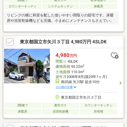
2階建て
都市ガス
駐車場あり
カウンターキッチン
システムキッチン
床暖房
リビングの横に和室を配した使いやすい間取りの邸宅です。床暖
房や浴室乾燥機なども完備。小まめにメンテナンスもさえている
矢川アドレスの邸宅です。室内のご見学予約スタートしました。
東京都国立市矢川３丁目 4,980万円 4SLDK
4,980
万円
間取り
4SLDK
2
建物面積
93.22m
2
土地面積
110.3m
築年月
2006年8月(築20年1ヶ月)
南武線 矢川駅 徒歩10分
その他の交通
東京都国立市矢川３丁目
2階建て
都市ガス
カウンターキッチン
床暖房
浴室乾燥機
所有権