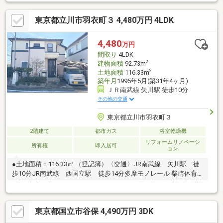
東京都立川市羽衣町３ 4,480万円 4LDK
4,480
万円
間取り
4LDK
2
建物面積
92.73m
2
土地面積
116.33m
築年月
1995年5月(築31年4ヶ月)
ＪＲ南武線 矢川駅 徒歩10分
その他の交通
東京都立川市羽衣町３
2階建て
都市ガス
浴室乾燥機
リフォームリノベーシ
所有権
即入居可
ョン
●土地面積：116.33㎡ （登記簿）〈交通〉JR南武線 矢川駅 徒
歩10分JR南武線 西国立駅 徒歩14分多摩モノレール 柴崎体育
館駅 徒歩23分■おすすめポイント■日々のお買い物に便利な周辺施
設がございます。《リフォーム履歴（2024年6月）》金属屋根上
葺・外壁塗装工事≪ 周辺施設情報 ≫買い物 DCM国立青柳店
東京都国立市谷保 4,490万円 3DK
まで370m 徒歩5分スーパー 西友青柳店 まで500m 徒歩7分
コンビニ セブンイレブン立川羽衣町3丁目店 まで500m 徒歩7