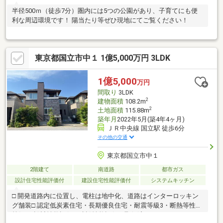
半径500ｍ（徒歩7分）圏内には5つの公園があり、子育てにも便
利な周辺環境です！ 陽当たり等ぜひ現地にてご覧ください！
東京都国立市中１ 1億5,000万円 3LDK
1億5,000
万円
間取り
3LDK
2
建物面積
108.2m
2
土地面積
115.88m
築年月
2022年5月(築4年4ヶ月)
ＪＲ中央線 国立駅 徒歩6分
その他の交通
東京都国立市中１
2階建て
南道路
都市ガス
設計住宅性能評価付
建設住宅性能評価付
システムキッチン
□ 開発道路内に位置し、電柱は地中化、道路はインターロッキン
グ舗装□ 認定低炭素住宅・長期優良住宅・耐震等級3・断熱等性能
等級4□ 設計性能評価・建設性能評価 取得済