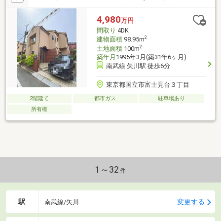
4,980
万円
間取り
4DK
2
建物面積
98.95m
2
土地面積
100m
築年月
1995年3月(築31年6ヶ月)
南武線 矢川駅 徒歩6分
東京都国立市富士見台３丁目
2階建て
都市ガス
駐車場あり
所有権
1～32
件
駅
変更する
南武線/矢川