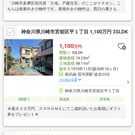
「川崎市多摩区宿河原「久地」戸建住宅」のここがイチオシ。こ
ちらは南東向きの物件です。東南向きの物件は、西日の暑さも少
なく快適に過ごすことができます。こちらの物件の間取りは4ＬＤ
Ｋとなっており、室内も広
神奈川県川崎市宮前区平１丁目 1,100万円 3SLDK
1,100
万円
間取り
3SLDK
2
建物面積
74.25m
2
土地面積
98.11m
築年月
1975年11月(築50年10ヶ月)
南武線 宿河原駅 徒歩23分
その他の交通
神奈川県川崎市宮前区平１丁目
2階建て
南道路
所有権
☆最大３０万円、スマＨＯＭＥにてご成約頂いたお客様にギフト
券をプレゼント☆