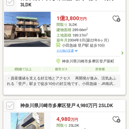
しは2027年3月上旬以降です。
3LDK
1億3,800
万円
間取り
3LDK
2
建物面積
289.66m
2
土地面積
189.37m
築年月
2004年3月(築22年6ヶ月)
小田急線 登戸駅 徒歩10分
その他の交通
神奈川県川崎市多摩区登戸新町
3階建て以上
都市ガス
所有権
・資産価値を支える好立地とアクセス 再開発が進み、活気あふ
れる「登戸」駅まで徒歩10分の好立地です。小田急線・JR南武線
の2路線が利用可能で、新宿・川崎方面へのダイレクトアクセスが
魅力。駅までは平坦な道のりが続き、世代を問わず暮らしやすい
環境です。・ 多彩なライフスタイルに応える空間設計 建物は
神奈川県川崎市多摩区登戸 4,980万円 2SLDK
「2SLDK＋3LDK＋1K×3」という広大な間取りを有し、賃貸併用
住宅としての収益確保はもちろん、分離型の二世帯住宅としても
ご検討いただけます。2階・3階をつなぐホームエレベーターが設
4,980
万円
置されており、将来にわたって安心・快適にお過ごしいただける
間取り
2SLDK
配慮がなされています。