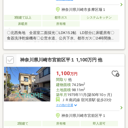
神奈川県川崎市多摩区堰１
3階建て以上
都市ガス
システムキッチン
床暖房
所有権
〇北西角地 全居室二面採光〇LDK15.2帖 LD部分に床暖房有〇
食器洗浄乾燥機有〇公営水道、公共下水、都市ガス〇24時間換気
システム有周辺環境〇川崎市立久地小学校 約1400ｍ（徒歩18
分）〇川崎市立稲田中学校 約1200ｍ（徒歩15分）〇宿河原公
園 約50ｍ（徒歩1分）〇ローソン川崎宿河原店 約430ｍ（徒歩
神奈川県川崎市宮前区平１ 1,100万円 他
6分）〇ハックドラッグ川崎宿河原店 約520ｍ（徒歩7分）※引渡
しは2027年3月上旬以降です。
1,100
万円
間取り
他
2
建物面積
74.25m
2
土地面積
98.11m
築年月
1975年11月(築50年10ヶ月)
ＪＲ南武線 宿河原駅 徒歩23分
その他の交通
神奈川県川崎市宮前区平１
2階建て
所有権
即入居可