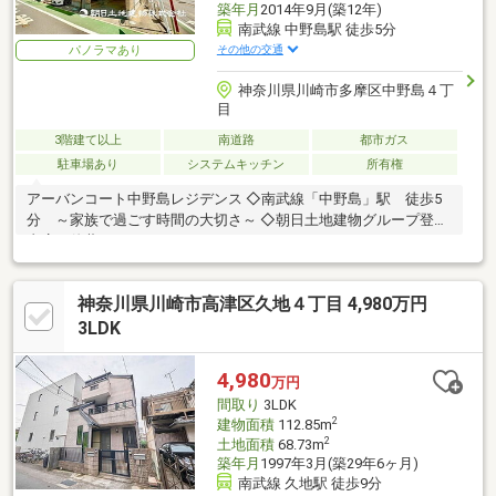
築年月
2014年9月(築12年)
南武線 中野島駅 徒歩5分
その他の交通
パノラマあり
神奈川県川崎市多摩区中野島４丁
目
3階建て以上
南道路
都市ガス
駐車場あり
システムキッチン
所有権
アーバンコート中野島レジデンス ◇南武線「中野島」駅 徒歩5
分 ～家族で過ごす時間の大切さ～ ◇朝日土地建物グループ登戸
支店 佐藤 0120-51-7062
神奈川県川崎市高津区久地４丁目 4,980万円
3LDK
4,980
万円
間取り
3LDK
2
建物面積
112.85m
2
土地面積
68.73m
築年月
1997年3月(築29年6ヶ月)
南武線 久地駅 徒歩9分