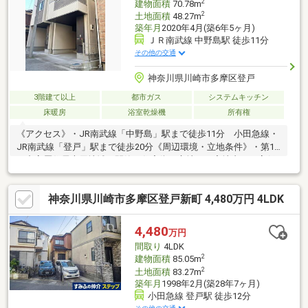
2
建物面積
70.78m
2
土地面積
48.27m
築年月
2020年4月(築6年5ヶ月)
ＪＲ南武線 中野島駅 徒歩11分
その他の交通
神奈川県川崎市多摩区登戸
3階建て以上
都市ガス
システムキッチン
床暖房
浴室乾燥機
所有権
《アクセス》・JR南武線「中野島」駅まで徒歩11分 小田急線・
JR南武線「登戸」駅まで徒歩20分《周辺環境・立地条件》・第1
種中高層住居専用地域の閑静な住宅街に立地。・宅地内は、高低
差のないフラットな地形です。《建築》・2020年5月建築の木造
住宅です。《道路・方位等》・北西側幅員4.0ｍ道路に面しており
神奈川県川崎市多摩区登戸新町 4,480万円 4LDK
ます。・通りぬけができない道路面に立地。《室内の特徴》・
LDK約14.5畳。・風通しの良い二面採光の居室。・陽当り・風通
し良好な「2階リビング」 採光・通気性に優れた2階に配置され
4,480
万円
た設計です。
間取り
4LDK
2
建物面積
85.05m
2
土地面積
83.27m
築年月
1998年2月(築28年7ヶ月)
小田急線 登戸駅 徒歩12分