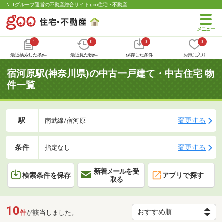
NTTグループ運営の不動産総合サイト goo住宅・不動産
1
0
0
0
最近検索した条件
最近見た物件
保存した条件
お気に入り
宿河原駅(神奈川県)の中古一戸建て・中古住宅 物
件一覧
駅
変更する
南武線/宿河原
条件
変更する
指定なし
新着メールを受
検索条件を保存
アプリで探す
取る
10
件
が該当しました。