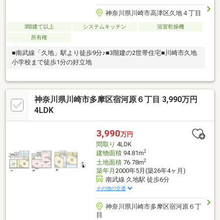
神奈川県川崎市高津区久地４丁目
3階建て以上
システムキッチン
浴室乾燥機
所有権
■南武線「久地」駅より徒歩9分♪■3階建の2世帯住宅■川崎市久地
小学校まで徒歩1分の好立地
神奈川県川崎市多摩区宿河原６丁目 3,990万円
4LDK
3,990
万円
間取り
4LDK
2
建物面積
94.81m
2
土地面積
76.78m
築年月
2000年5月(築26年4ヶ月)
南武線 久地駅 徒歩6分
その他の交通
神奈川県川崎市多摩区宿河原６丁
目