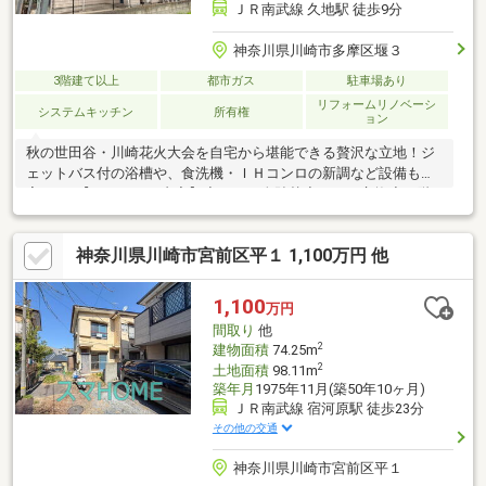
ＪＲ南武線 久地駅 徒歩9分
神奈川県川崎市多摩区堰３
3階建て以上
都市ガス
駐車場あり
リフォームリノベーシ
システムキッチン
所有権
ョン
秋の世田谷・川崎花火大会を自宅から堪能できる贅沢な立地！ジ
ェットバス付の浴槽や、食洗機・ＩＨコンロの新調など設備も充
実です♪【リフォーム内容】◇クロス全貼替◇トイレ交換◇１階
洗面化粧台交換◇２階洗面化粧台水栓交換◇キッチンレンジフー
ド、食洗機、ＩＨコンロ、水栓交換◇和室畳表替、襖・障子貼替
神奈川県川崎市宮前区平１ 1,100万円 他
etc...細部まで施工中です！小学校やスーパーへも平坦徒歩４分と
毎日の生活が快適な好立地！溝の口・登戸駅へのアクセスも良く
通勤通学もスムーズです♪◎随時、ご相談可能！◎フリーダイヤル
1,100
万円
『0120-430-499』までスタッフ一同、お問合せを心よりお待ちし
間取り
他
ております！
2
建物面積
74.25m
2
土地面積
98.11m
築年月
1975年11月(築50年10ヶ月)
ＪＲ南武線 宿河原駅 徒歩23分
その他の交通
神奈川県川崎市宮前区平１