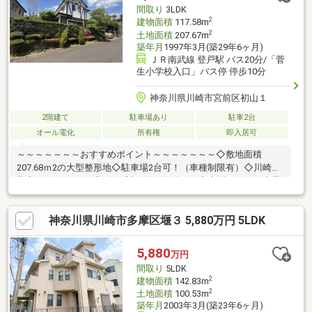
間取り
3LDK
2
建物面積
117.58m
2
土地面積
207.67m
築年月
1997年3月(築29年6ヶ月)
ＪＲ南武線 登戸駅 バス20分/「菅
生小学校入口」バス停 停歩10分
神奈川県川崎市宮前区初山１
2階建て
駐車場あり
駐車2台
オール電化
所有権
即入居可
～～～～～～～おすすめポイント～～～～～～～◇敷地面積
207.68ｍ2の大型整形地◇駐車場2台可！（車種制限有）◇川崎市
指定ハザードマップ・全て対象外の物件です◇大型ＷＩＣ・小屋
裏収納・床下・階段下等、収納スペース多数◇玄関吹き抜け・広
めの洗面室・2階洗面台付き・浴室ＴＶ付き【センチュリー２１ホ
神奈川県川崎市多摩区堰３ 5,880万円 5LDK
ームライフ】「０１２０-８６５-０２１」（通話料無料）住宅ロ
ーンのご相談、無料ＦＰも承ります！お気軽にお問合せ下さい
♪「登戸」駅から徒歩３分！駐車場完備！『キッズルーム・授乳
5,880
万円
室・おむつ変え室』も完備しておりますので、小さなお子様がい
間取り
5LDK
らっしゃるお客様も安心してご来店下さい。
2
建物面積
142.83m
2
土地面積
100.53m
築年月
2003年3月(築23年6ヶ月)