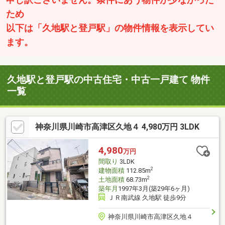
ため
以下は「久地駅と登戸駅」の物件情報を表示してい
ます。
久地駅と登戸駅の中古住宅・中古一戸建て 物件
一覧
神奈川県川崎市高津区久地４ 4,980万円 3LDK
4,980
万円
間取り
3LDK
2
建物面積
112.85m
2
土地面積
68.73m
築年月
1997年3月(築29年6ヶ月)
ＪＲ南武線 久地駅 徒歩9分
神奈川県川崎市高津区久地４