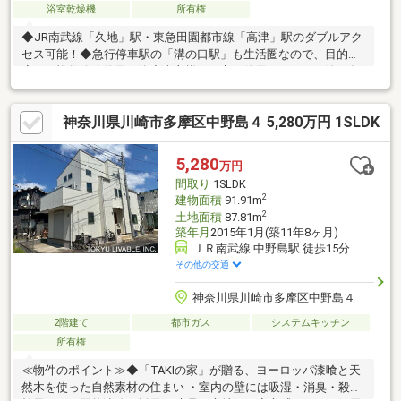
浴室乾燥機
所有権
◆JR南武線「久地」駅・東急田園都市線「高津」駅のダブルアク
セス可能！◆急行停車駅の「溝の口駅」も生活圏なので、目的に
応じて複数路線使用可能◆売主様が丁寧に使用されている築15年
の美邸！◆キッチンからリビングが見渡せる開放的な間取り◆L
型キッチン＋食洗機付きで日々の家事負担を軽減◆広々としたリ
神奈川県川崎市多摩区中野島４ 5,280万円 1SLDK
ビング空間は家族団欒にぴったり◆在宅ワークにも便利なワーク
スペース完備◆浴室乾燥機付きで雨の日のお洗濯も安心◆1階と3
階にトイレがあり朝の混雑も軽減◆2階・3階にバルコニー完備
5,280
万円
◆SUV+自転車（3～4台）駐車可能 ※車種・サイズは現地にて要
間取り
1SLDK
確認
2
建物面積
91.91m
2
土地面積
87.81m
築年月
2015年1月(築11年8ヶ月)
ＪＲ南武線 中野島駅 徒歩15分
その他の交通
神奈川県川崎市多摩区中野島４
2階建て
都市ガス
システムキッチン
所有権
≪物件のポイント≫◆「TAKIの家」が贈る、ヨーロッパ漆喰と天
然木を使った自然素材の住まい ・室内の壁には吸湿・消臭・殺菌