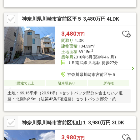
効果のある天然漆喰を採用 ・素足に心地よく安心感をもたらす天
然木複合フローリング ◆奥様の毎日を豊かにする「女性目線」の
充実した機能と設備 ・キッチン、ランドリー、バルコニーが同一
神奈川県川崎市宮前区平５ 3,480万円 4LDK
階にあり忙しい朝もスムーズな家事動線 ・キッチン横には調理器
具や食品ストックが一目でわかるパントリーを設置 ・ほっと一息
つけるフリースペースとして最適なファミリーライブラリー ・シ
3,480
万円
ーズンオフの物やレジャー用品もすっきり片付くシューズクロー
間取り
4LDK
ゼット
2
建物面積
104.53m
2
土地面積
69.15m
築年月
2018年5月(築8年4ヶ月)
ＪＲ南武線 久地駅 徒歩27分
神奈川県川崎市宮前区平５
3階建て以上
駐車場あり
所有権
土地：69.15平米（20.91坪）※セットバック部分を含まない／道
路：北側約2.9m（法第42条2項道路）セットバック部分：約
1.1m（持分3分の1）／間取：4LDK+WIC／駐車場：有（1台）
神奈川県川崎市宮前区初山１ 3,980万円 3LDK
3,980
万円