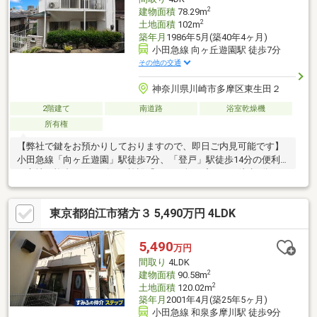
らっしゃるお客様も安心してご来店下さい。
2
建物面積
78.29m
2
土地面積
102m
築年月
1986年5月(築40年4ヶ月)
小田急線 向ヶ丘遊園駅 徒歩7分
その他の交通
神奈川県川崎市多摩区東生田２
2階建て
南道路
浴室乾燥機
所有権
【弊社で鍵をお預かりしておりますので、即日ご内見可能です】
小田急線「向ヶ丘遊園」駅徒歩7分、「登戸」駅徒歩14分の便利
な立地。複合ショッピング施設「クロス向ヶ丘」まで徒歩4分と、
お買い物にも便利な住環境です。ゆとりある4DKの間取りで、ご
家族でゆったりとお住まいいただけます。北側は視界が開けてお
東京都狛江市猪方３ 5,490万円 4LDK
り、眺望と開放感を享受できる住まい。窓が多く、風通しも良好
です。周辺は閑静な住宅街で緑も多く、落ち着いた暮らしを実現
できます。現況のままお住まいいただくのはもちろん、お好みに
5,490
万円
合わせたリフォーム・リノベーション素材としてもおすすめで
間取り
4LDK
す。ぜひ現地にて住環境や開放感をご体感ください。
2
建物面積
90.58m
2
土地面積
120.02m
築年月
2001年4月(築25年5ヶ月)
小田急線 和泉多摩川駅 徒歩9分