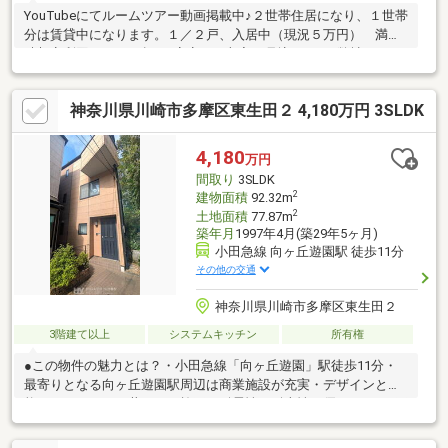
YouTubeにてルームツアー動画掲載中♪２世帯住居になり、１世帯
分は賃貸中になります。１／２戸、入居中（現況５万円） 満室
時想定利回り１０％超♪ 安定した収入が見込めます♪弊社では一
人一人のお客様の幸せを第一に、少しでもお力になれるよう住宅
に関するご質問、住宅以外の資金面、諸費用に関するお悩みな
神奈川県川崎市多摩区東生田２ 4,180万円 3SLDK
ど、ご一緒に考えていきたいと思っております。年中無休で営業
しておりますのでいつでもお気軽にご相談下さいませ。
4,180
万円
間取り
3SLDK
2
建物面積
92.32m
2
土地面積
77.87m
築年月
1997年4月(築29年5ヶ月)
小田急線 向ヶ丘遊園駅 徒歩11分
その他の交通
神奈川県川崎市多摩区東生田２
3階建て以上
システムキッチン
所有権
●この物件の魅力とは？・小田急線「向ヶ丘遊園」駅徒歩11分・
最寄りとなる向ヶ丘遊園駅周辺は商業施設が充実・デザインと性
能にこだわりの三井ホーム施工・耐震性、耐火性に優れた２×４工
法・ゆとりのある間取り３LDK+S・陽当り、通風ともに良好な住
まい居住中ですが、室内は丁寧にお使いです。実際の暮らしをイ