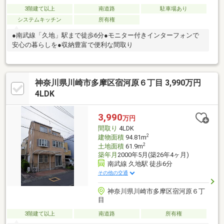
3階建て以上
南道路
駐車場あり
システムキッチン
所有権
●南武線「久地」駅まで徒歩6分●モニター付きインターフォンで
安心の暮らしを●収納豊富で便利な間取り
神奈川県川崎市多摩区宿河原６丁目 3,990万円
4LDK
3,990
万円
間取り
4LDK
2
建物面積
94.81m
2
土地面積
61.9m
築年月
2000年5月(築26年4ヶ月)
南武線 久地駅 徒歩6分
その他の交通
神奈川県川崎市多摩区宿河原６丁
目
3階建て以上
南道路
所有権