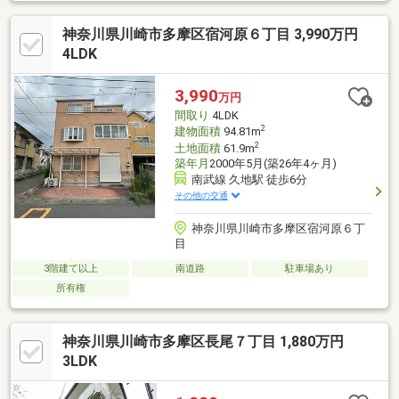
法・ゆとりのある間取り３LDK+S・陽当り、通風ともに良好な住
まい居住中ですが、室内は丁寧にお使いです。実際の暮らしをイ
神奈川県川崎市多摩区宿河原６丁目 3,990万円
メージしながらご見学いただけますので、ぜひお気軽に内覧予約
下さい。◇キッズコーナー完備◇提携駐車場あり◇ご来店プレゼ
4LDK
ントあり◇■お客様に最適のお支払いプランをご提案します■お支
払いシミュレーションを基に、諸費用や毎月のお支払い額等、分
3,990
万円
かり易くご説明させて頂きます
間取り
4LDK
2
建物面積
94.81m
2
土地面積
61.9m
築年月
2000年5月(築26年4ヶ月)
南武線 久地駅 徒歩6分
その他の交通
神奈川県川崎市多摩区宿河原６丁
目
3階建て以上
南道路
駐車場あり
所有権
神奈川県川崎市多摩区長尾７丁目 1,880万円
3LDK