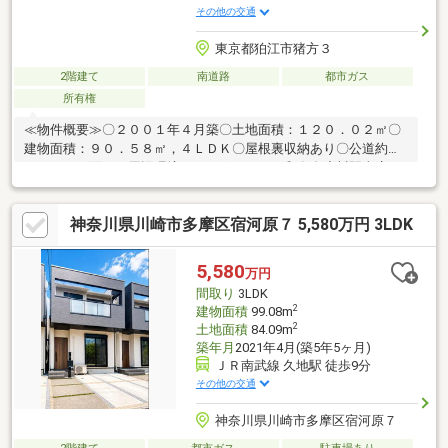
その他の交通
東京都狛江市猪方３
2階建て
南道路
都市ガス
所有権
≪物件概要≫〇２００１年４月築〇土地面積：１２０．０２㎡〇
建物面積：９０．５８㎡，４ＬＤＫ〇屋根裏収納あり〇公道約
５．０ｍに面す≪周辺環境≫まいばすけっと和泉多摩川駅東店……
約620mセブンイレブン狛江猪方3丁目店……約110m和泉多摩川駅
前郵便局……約530mクスリのナカヤマ薬局和泉多摩川店……約
神奈川県川崎市多摩区宿河原７ 5,580万円 3LDK
640m野澤医院……約380m小幡医院……約530mあゆみ接骨院……約
530m狛江第六小学校……約570m狛江第二中学校……約500m
5,580
万円
間取り
3LDK
2
建物面積
99.08m
2
土地面積
84.09m
築年月
2021年4月(築5年5ヶ月)
ＪＲ南武線 久地駅 徒歩9分
その他の交通
神奈川県川崎市多摩区宿河原７