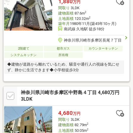
1,880
万円
間取り
3LDK
2
建物面積
87.6m
2
土地面積
120.32m
築年月
1980年11月(築45年10ヶ月)
南武線 久地駅 徒歩18分
神奈川県川崎市多摩区長尾７丁目
2階建て
都市ガス
カウンターキッチン
システムキッチン
所有権
◆建物が道路から離れているため、騒音や通行人の視線を気にせ
ず、静かに生活できます◆小学校徒歩3分
神奈川県川崎市多摩区中野島４丁目 4,680万円
3LDK
4,680
万円
間取り
3LDK
2
建物面積
82.79m
2
土地面積
50.05m