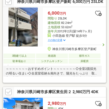
神奈川県川崎市多摩区登戸新町 6,000万円 2SLDK
ームライフ】「０１２０-８６５-０２１」（通話料無料）住宅ロ
ーンのご相談、無料ＦＰも承ります！お気軽にお問合せ下さい
♪「登戸」駅から徒歩３分！駐車場完備！『キッズルーム・授乳
6,000
万円
室・おむつ変え室』も完備しておりますので、小さなお子様がい
間取り
2SLDK
らっしゃるお客様も安心してご来店下さい。
2
建物面積
82.24m
2
土地面積
53.62m
築年月
2012年2月(築14年7ヶ月)
小田急線 登戸駅 徒歩5分
その他の交通
神奈川県川崎市多摩区登戸新町
3階建て以上
南道路
都市ガス
駐車場あり
システムキッチン
床暖房
～～～～～～～おすすめポイント～～～～～～～◇全室2面採光
の明るい住まい◇全居室収納＆南向きで、陽光をたっぷり 取り
込む空間はいつでもスッキリ！◇リビングイン階段◇2沿線利用
可◇スーパーや商業施設などが整い通勤、通学、買物にも 便利
な立地で資産価値も考慮できる物件です！【センチュリー２１ホ
神奈川県川崎市多摩区東生田２ 2,980万円 4DK
ームライフ】「０１２０-８６５-０２１」（通話料無料）住宅ロ
ーンのご相談、無料ＦＰも承ります！お気軽にお問合せ下さい
♪「登戸」駅から徒歩３分！駐車場完備！『キッズルーム・授乳
2,980
万円
室・おむつ変え室』も完備しておりますので、小さなお子様がい
間取り
4DK