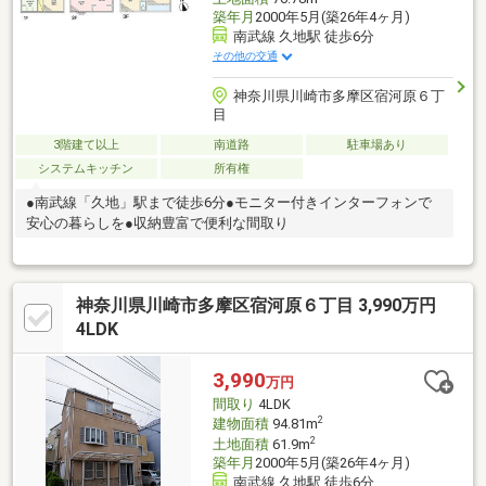
築年月
2000年5月(築26年4ヶ月)
南武線 久地駅 徒歩6分
その他の交通
神奈川県川崎市多摩区宿河原６丁
目
3階建て以上
南道路
駐車場あり
システムキッチン
所有権
●南武線「久地」駅まで徒歩6分●モニター付きインターフォンで
安心の暮らしを●収納豊富で便利な間取り
神奈川県川崎市多摩区宿河原６丁目 3,990万円
4LDK
3,990
万円
間取り
4LDK
2
建物面積
94.81m
2
土地面積
61.9m
築年月
2000年5月(築26年4ヶ月)
南武線 久地駅 徒歩6分