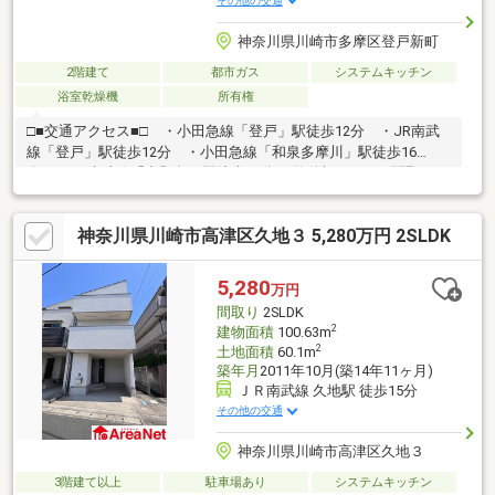
その他の交通
神奈川県川崎市多摩区登戸新町
2階建て
都市ガス
システムキッチン
浴室乾燥機
所有権
□■交通アクセス■□ ・小田急線「登戸」駅徒歩12分 ・JR南武
線「登戸」駅徒歩12分 ・小田急線「和泉多摩川」駅徒歩16
分 ・JR南武線「中野島」駅徒歩18分□■物件概要■□ ●間取り
4LDK＋小屋裏収納・床下収納 ●平成10年（1998年）2月築 ●土
地面積 83.27㎡ 建物面積 85.05㎡ ●再開発の進む登戸駅ま
神奈川県川崎市高津区久地３ 5,280万円 2SLDK
で徒歩12分の立地 ●周辺は閑静な住宅街 ●南東側から暖かな陽
光が差し込む陽当りの良いLDK ●全居室6帖以上を確保＋収納付
き ●明るい南東向きのバルコニー ●前面道路は幅員約6.0ｍのた
5,280
万円
め開放感があり、車の出し入れもしやすいです ●全ての駅にフ
間取り
2SLDK
ラットアクセス
2
建物面積
100.63m
2
土地面積
60.1m
築年月
2011年10月(築14年11ヶ月)
ＪＲ南武線 久地駅 徒歩15分
その他の交通
神奈川県川崎市高津区久地３
3階建て以上
駐車場あり
システムキッチン