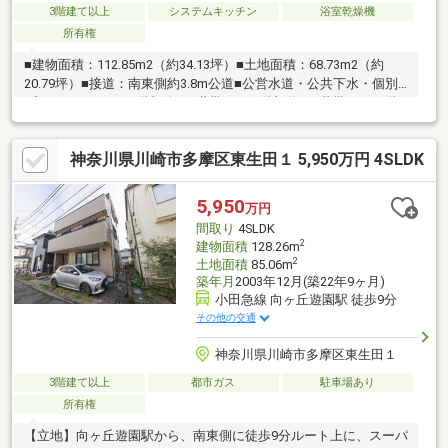
3階建て以上
システムキッチン
浴室乾燥機
所有権
■建物面積：112.85m2（約34.13坪）■土地面積：68.73m2（約
20.79坪）■接道：南東側約3.8m公道■公営水道・公共下水・個別
プロパンガス■1・2階部分に1世帯 / 2・3階部分に1世帯→1・2階
部分は、3DK、2・3階部分は、3LDK＜教育施設＞・川崎市立久地
小学校 約50m 徒歩1分・川崎市立西高津中学校 約1200m
神奈川県川崎市多摩区東生田１ 5,950万円 4SLDK
徒歩15分＜買い物施設＞・まいばすけっと川崎久地店 約290m
徒歩4分・ビッグ・エー川崎久地店 約550m 徒歩7分
5,950
万円
間取り
4SLDK
2
建物面積
128.26m
2
土地面積
85.06m
築年月
2003年12月(築22年9ヶ月)
小田急線 向ヶ丘遊園駅 徒歩9分
その他の交通
神奈川県川崎市多摩区東生田１
3階建て以上
都市ガス
駐車場あり
所有権
【立地】向ヶ丘遊園駅から、南東側に徒歩9分ルート上に、スーパ