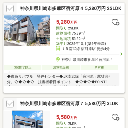
神奈川県川崎市多摩区宿河原４ 5,280万円 2SLDK
5,280
万円
間取り
2SLDK
2
建物面積
75.39m
2
土地面積
53.32m
築年月
2025年10月(築1年未満)
ＪＲ南武線 宿河原駅 徒歩4分
神奈川県川崎市多摩区宿河原４
3階建て以上
浴室乾燥機
所有権
◆東急リバブル 登戸センター◆JR南武線「宿河原」駅徒歩4
分。◇◆◇◆◇ 担当者着目ポイント ◆◇◆◇◆POINT1.
【LDKはゆったりと寛げる2階に設計。ご家族との会話が自然と増
えるカウンターキッチンを採用】POINT2.【東バルコニーは陽当
り良好♪爽やかな朝陽が射し込み気分よく一日をスタートできま
神奈川県川崎市多摩区宿河原７ 5,580万円 3LDK
す】POINT3.【食洗機、浴室乾燥暖房機。暮らしをサポートする
充実の設備・仕様】POINT4.【最寄り駅やコンビニエンスストア
が徒歩4分圏内に揃う、生活利便性良好な暮らしやすいエリア】
5,580
万円
◇◆◇◆◇◆◇◆◇◆◇◆◇◆◇◆◇◆◇
間取り
3LDK
2