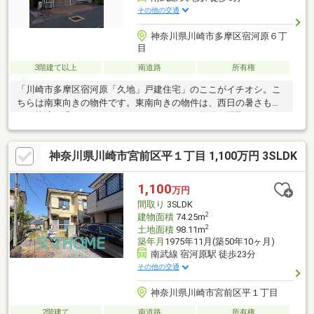
その他の交通
神奈川県川崎市多摩区宿河原６丁
目
3階建て以上
南道路
所有権
「川崎市多摩区宿河原「久地」戸建住宅」のここがイチオシ。こ
ちらは南東向きの物件です。東南向きの物件は、西日の暑さも少
なく快適に過ごすことができます。こちらの物件の間取りは4ＬＤ
Ｋとなっており、室内も広
神奈川県川崎市宮前区平１丁目 1,100万円 3SLDK
1,100
万円
間取り
3SLDK
2
建物面積
74.25m
2
土地面積
98.11m
築年月
1975年11月(築50年10ヶ月)
南武線 宿河原駅 徒歩23分
その他の交通
神奈川県川崎市宮前区平１丁目
2階建て
南道路
所有権