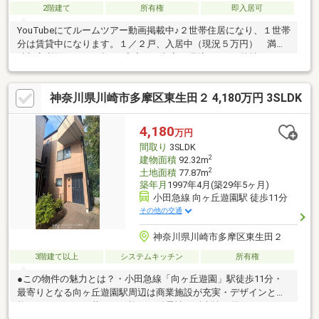
2階建て
所有権
即入居可
YouTubeにてルームツアー動画掲載中♪２世帯住居になり、１世帯
分は賃貸中になります。１／２戸、入居中（現況５万円） 満室
時想定利回り１０％超♪ 安定した収入が見込めます♪弊社では一
人一人のお客様の幸せを第一に、少しでもお力になれるよう住宅
に関するご質問、住宅以外の資金面、諸費用に関するお悩みな
神奈川県川崎市多摩区東生田２ 4,180万円 3SLDK
ど、ご一緒に考えていきたいと思っております。年中無休で営業
しておりますのでいつでもお気軽にご相談下さいませ。
4,180
万円
間取り
3SLDK
2
建物面積
92.32m
2
土地面積
77.87m
築年月
1997年4月(築29年5ヶ月)
小田急線 向ヶ丘遊園駅 徒歩11分
その他の交通
神奈川県川崎市多摩区東生田２
3階建て以上
システムキッチン
所有権
●この物件の魅力とは？・小田急線「向ヶ丘遊園」駅徒歩11分・
最寄りとなる向ヶ丘遊園駅周辺は商業施設が充実・デザインと性
能にこだわりの三井ホーム施工・耐震性、耐火性に優れた２×４工