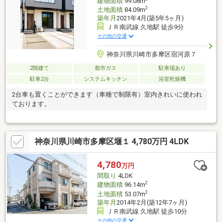
建物面積
99.08m
2
土地面積
84.09m
築年月
2021年4月(築5年5ヶ月)
ＪＲ南武線 久地駅 徒歩9分
その他の交通
神奈川県川崎市多摩区宿河原７
2階建て
都市ガス
駐車場あり
駐車2台
システムキッチン
浴室乾燥機
2台車も置くことができます（車種で制限有）室内きれいに使われ
ております。
神奈川県川崎市多摩区堰１ 4,780万円 4LDK
4,780
万円
間取り
4LDK
2
建物面積
96.14m
2
土地面積
53.07m
築年月
2014年2月(築12年7ヶ月)
ＪＲ南武線 久地駅 徒歩10分
その他の交通