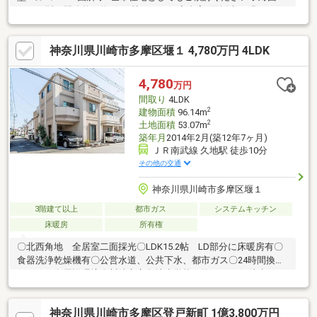
ッチン型の開放的な約19.84帖のＬＤＫ◇全室2面採光の明るい住
まい◇食器洗乾燥機付きでご家族の食器もスッキリピカピカ◇
日々の疲れを癒す落ち着いた住環境【センチュリー２１ホームラ
神奈川県川崎市多摩区堰１ 4,780万円 4LDK
イフ】「０１２０-８６５-０２１」（通話料無料）住宅ローンの
ご相談、無料ＦＰも承ります！お気軽にお問合せ下さい♪「登戸」
駅から徒歩３分！駐車場完備！『キッズルーム・授乳室・おむつ
4,780
万円
変え室』も完備しておりますので、小さなお子様がいらっしゃる
間取り
4LDK
お客様も安心してご来店下さい。
2
建物面積
96.14m
2
土地面積
53.07m
築年月
2014年2月(築12年7ヶ月)
ＪＲ南武線 久地駅 徒歩10分
その他の交通
神奈川県川崎市多摩区堰１
3階建て以上
都市ガス
システムキッチン
床暖房
所有権
〇北西角地 全居室二面採光〇LDK15.2帖 LD部分に床暖房有〇
食器洗浄乾燥機有〇公営水道、公共下水、都市ガス〇24時間換気
システム有周辺環境〇川崎市立久地小学校 約1400ｍ（徒歩18
分）〇川崎市立稲田中学校 約1200ｍ（徒歩15分）〇宿河原公
園 約50ｍ（徒歩1分）〇ローソン川崎宿河原店 約430ｍ（徒歩
神奈川県川崎市多摩区登戸新町 1億3,800万円
6分）〇ハックドラッグ川崎宿河原店 約520ｍ（徒歩7分）※引渡