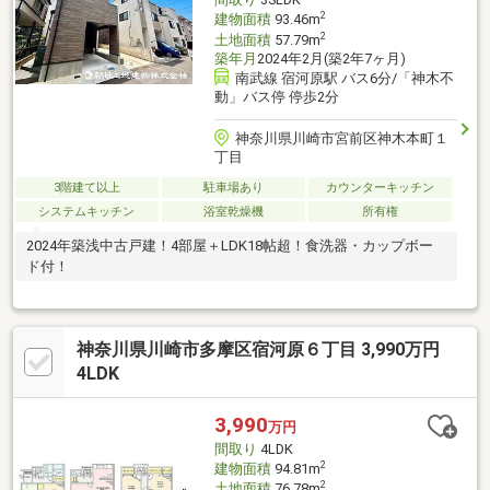
2
建物面積
93.46m
2
土地面積
57.79m
築年月
2024年2月(築2年7ヶ月)
南武線 宿河原駅 バス6分/「神木不
動」バス停 停歩2分
神奈川県川崎市宮前区神木本町１
丁目
3階建て以上
駐車場あり
カウンターキッチン
システムキッチン
浴室乾燥機
所有権
2024年築浅中古戸建！4部屋＋LDK18帖超！食洗器・カップボー
ド付！
神奈川県川崎市多摩区宿河原６丁目 3,990万円
4LDK
3,990
万円
間取り
4LDK
2
建物面積
94.81m
2
土地面積
76.78m