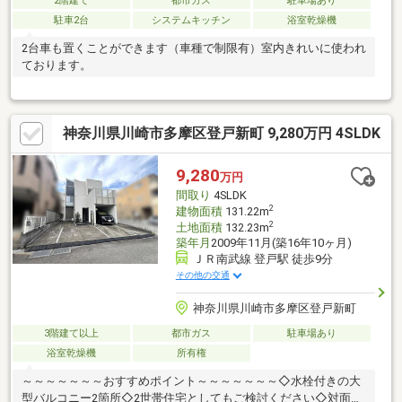
2階建て
都市ガス
駐車場あり
駐車2台
システムキッチン
浴室乾燥機
2台車も置くことができます（車種で制限有）室内きれいに使われ
ております。
神奈川県川崎市多摩区登戸新町 9,280万円 4SLDK
9,280
万円
間取り
4SLDK
2
建物面積
131.22m
2
土地面積
132.23m
築年月
2009年11月(築16年10ヶ月)
ＪＲ南武線 登戸駅 徒歩9分
その他の交通
神奈川県川崎市多摩区登戸新町
3階建て以上
都市ガス
駐車場あり
浴室乾燥機
所有権
～～～～～～～おすすめポイント～～～～～～～◇水栓付きの大
型バルコニー2箇所◇2世帯住宅としてもご検討ください◇対面キ