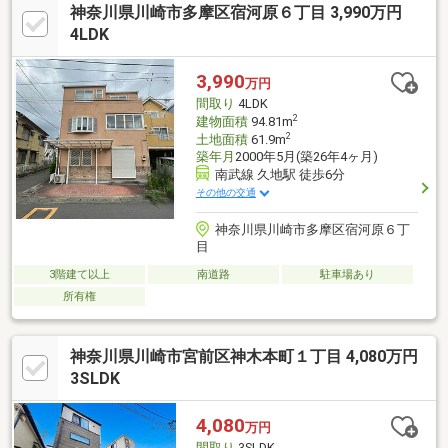
神奈川県川崎市多摩区宿河原６丁目 3,990万円
メージしながらご見学いただけますので、ぜひお気軽に内覧予約
下さい。◇キッズコーナー完備◇提携駐車場あり◇ご来店プレゼ
4LDK
ントあり◇■お客様に最適のお支払いプランをご提案します■お支
払いシミュレーションを基に、諸費用や毎月のお支払い額等、分
3,990
万円
かり易くご説明させて頂きます
間取り
4LDK
2
建物面積
94.81m
2
土地面積
61.9m
築年月
2000年5月(築26年4ヶ月)
南武線 久地駅 徒歩6分
その他の交通
神奈川県川崎市多摩区宿河原６丁
目
3階建て以上
南道路
駐車場あり
所有権
神奈川県川崎市宮前区神木本町１丁目 4,080万円
3SLDK
4,080
万円
間取り
3SLDK