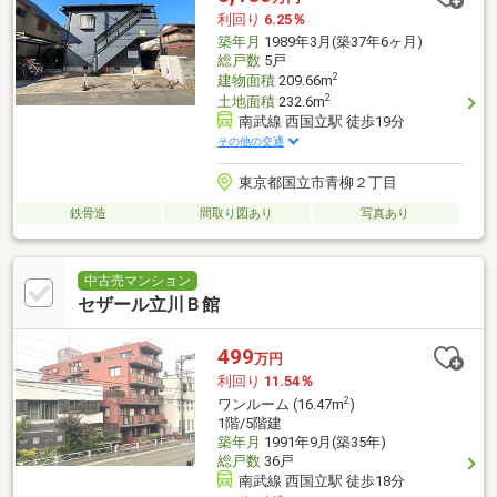
利回り
6.25％
築年月
1989年3月(築37年6ヶ月)
総戸数
5戸
2
建物面積
209.66m
2
土地面積
232.6m
南武線 西国立駅 徒歩19分
その他の交通
東京都国立市青柳２丁目
鉄骨造
間取り図あり
写真あり
中古売マンション
セザール立川Ｂ館
499
万円
利回り
11.54％
2
ワンルーム (16.47m
)
1階/5階建
築年月
1991年9月(築35年)
総戸数
36戸
南武線 西国立駅 徒歩18分