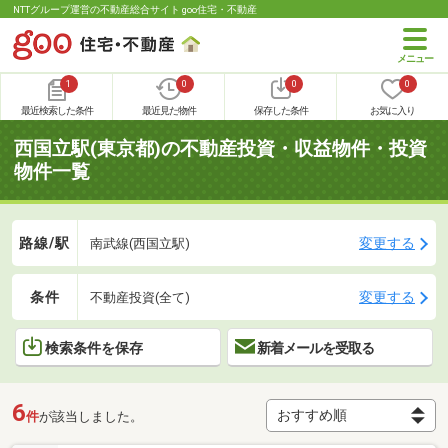
NTTグループ運営の不動産総合サイト goo住宅・不動産
1
0
0
0
最近検索した条件
最近見た物件
保存した条件
お気に入り
西国立駅(東京都)の不動産投資・収益物件・投資
物件一覧
路線/駅
変更する
南武線(西国立駅)
条件
変更する
不動産投資(全て)
検索条件を保存
新着メールを受取る
6
件
が該当しました。