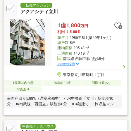
一括売マンション
アクアシティ立川
1億1,800
万円
利回り
5.88％
築年月
1986年8月(築40年1ヶ月)
総戸数
8戸
2
建物面積
305.43m
2
土地面積
140.19m
南武線 西国立駅 徒歩8分
その他の交通
東京都立川市錦町１丁目
1週間以内公開
RC造SRC造
間取り図あり
写真あり
表面利回り5.88%（満室稼働中）・JR中央線「立川」駅徒歩10
分・JR南武線「西国立」駅徒歩8分・RC4階建て・1棟収益マンシ
ョン
中古売テラスハウス