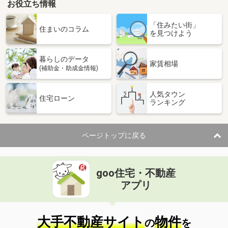
お役立ち情報
「住みたい街」
住まいのコラム
を見つけよう
暮らしのデータ
家賃相場
(補助金・助成金情報)
人気タウン
住宅ローン
ランキング
ページトップに戻る
goo住宅・不動産
アプリ
大手不動産サイト
物件
の
を