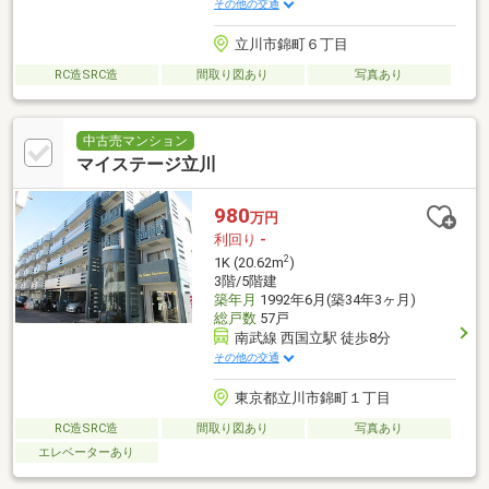
その他の交通
立川市錦町６丁目
RC造SRC造
間取り図あり
写真あり
中古売マンション
マイステージ立川
980
万円
利回り
-
2
1K (20.62m
)
3階/5階建
築年月
1992年6月(築34年3ヶ月)
総戸数
57戸
南武線 西国立駅 徒歩8分
その他の交通
東京都立川市錦町１丁目
RC造SRC造
間取り図あり
写真あり
エレベーターあり