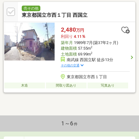
売その他
東京都国立市西１丁目 西国立
2,480
万円
利回り
4.11％
築年月
1989年7月(築37年2ヶ月)
2
建物面積
57.55m
2
土地面積
69.99m
南武線 西国立駅 徒歩13分
その他の交通
東京都国立市西１丁目
木造
間取り図あり
写真あり
1～6
件