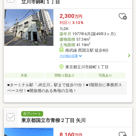
立川市錦町１丁目
2,300
万円
利回り
3.13％
1LDK
築年月
1977年6月(築49年3ヶ月)
2
建物面積
57.34m
2
土地面積
41.19m
南武線 西国立駅 徒歩8分
その他の交通
東京都立川市錦町１丁目
木造
間取り図あり
写真あり
■ターミナル駅「JR立川」駅まで徒歩11分！■1階部分に事務所ス
ペース付！■開放感のある角地の立地！
売アパート
東京都国立市青柳２丁目 矢川
8,160
万円