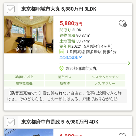
東京都稲城市大丸 5,880万円 3LDK
5,880
万円
間取り
3LDK
2
建物面積
90.87m
2
土地面積
58.74m
築年月
2022年5月(築4年4ヶ月)
ＪＲ南武線 南多摩駅 徒歩3分
その他の交通
東京都稲城市大丸
3階建て以上
都市ガス
システムキッチン
浴室乾燥機
所有権
バリアフリー
【防音室完備です】音に縛られない自由と、仕事に没頭できる静
けさ。そのどちらも、この一邸にはある。戸建でありながら防音
室を備え、ピアノの旋律も、集中する時間も、誰にも遮られな
い。さらに外から直接出入りできる独立ワークスペースが、暮ら
しと仕事を美しく分ける。教える、迎える、創る。日常が少しだ
東京都府中市是政５ 6,980万円 4DK
け特別になる、そんな住まいです。■ご案内・物件パンフレット
のご請求はお気軽にどうぞ※お電話の場合：TEL:0120-00-5747(通
話無料) ※メールの場合：【資料請求】又は【見学予約】ボタン