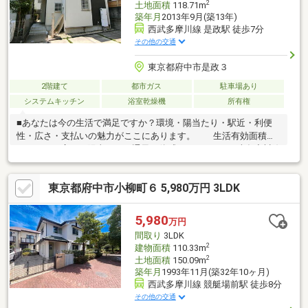
2
土地面積
118.71m
築年月
2013年9月(築13年)
西武多摩川線 是政駅 徒歩7分
その他の交通
東京都府中市是政３
2階建て
都市ガス
駐車場あり
システムキッチン
浴室乾燥機
所有権
■あなたは今の生活で満足ですか？環境・陽当たり・駅近・利便
性・広さ・支払いの魅力がここにあります。 生活有効面積
102.20㎡の広さ・陽当たり・通風を体感ください。■西武多摩川線
「是政」駅徒歩7分（始発）、武蔵野線・南武線「府中本町」駅徒
歩18分（自転車５分）■広い駐車スペース（大型車＋自転車４
東京都府中市小柳町６ 5,980万円 3LDK
台）と広い庭（南側）、4方向窓・各室２面採光■固定階段付のグ
ルニエ約6.0帖はあなたの生活のゆとりをUPいたします■サッシは
全室ペアガラス採用、給湯器はエコジョーズ採用■LDK14.8帖の隣
5,980
万円
には和室4.5帖、2階には7.5帖の洋室・5.3帖洋室・5.3帖の洋室が
間取り
3LDK
あり収納率は15.96%
2
建物面積
110.33m
2
土地面積
150.09m
築年月
1993年11月(築32年10ヶ月)
西武多摩川線 競艇場前駅 徒歩8分
その他の交通