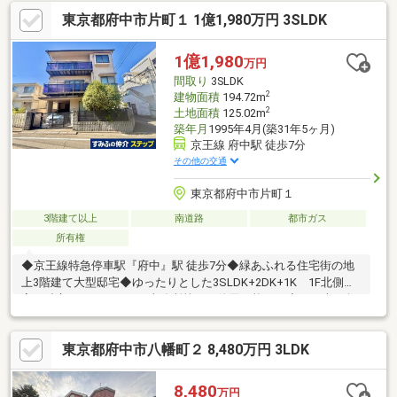
ないため、車の交通量が少ないのが特徴です。《リビングメッセ
東京都府中市片町１ 1億1,980万円 3SLDK
ージ》・ウェルシア稲城長沼駅店（約520ｍ）、ピーコックスト
ア稲城長沼店（約540ｍ）、セブンイレブン稲城長沼店（約420
ｍ）などの買い物環境が整っています。
1億1,980
万円
間取り
3SLDK
2
建物面積
194.72m
2
土地面積
125.02m
築年月
1995年4月(築31年5ヶ月)
京王線 府中駅 徒歩7分
その他の交通
東京都府中市片町１
3階建て以上
南道路
都市ガス
所有権
◆京王線特急停車駅『府中』駅 徒歩7分◆緑あふれる住宅街の地
上3階建て大型邸宅◆ゆったりとした3SLDK+2DK+1K 1F北側洋
室は独立しているため、事務所等にも使用可能です◇日の光に包
まれる南東角地 窓・出窓が多く、室内に自然光をたっぷり取り
込めます◇広々した前面道路で開放感あり＊暮らしを彩る設備
東京都府中市八幡町２ 8,480万円 3LDK
＊・家事の時短を叶える「食洗機」・お手入れが簡単な「IHクッ
キングヒーター」・悪天候からお車を守れる「ビルトイン車
庫」・洗車等に使える「スロップシンク」＊豊富な収納場所＊・
8,480
万円