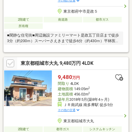
その他の交通
東京都府中市是政５
2階建て
南道路
都市ガス
所有権
■閑静な住宅街■周辺施設ファミリーマート是政五丁目店まで徒歩
3分（約200ｍ）スーパーさえきまで徒歩6分（約430ｍ）平林医院
まで徒歩3分（約240ｍ）ひばり調剤薬局まで徒歩3分（約240ｍ）
デンタルクリニック沼澤まで徒歩3分（約220ｍ）
東京都稲城市大丸 9,480万円 4LDK
9,480
万円
間取り
4LDK
2
建物面積
149.05m
2
土地面積
456.02m
築年月
2018年5月(築8年4ヶ月)
ＪＲ南武線 南多摩駅 徒歩5分
その他の交通
東京都稲城市大丸
2階建て
都市ガス
システムキッチン