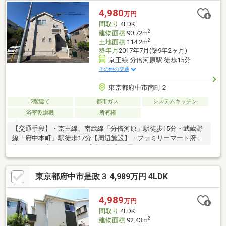
ーム■ ご希望の住まい探しをお手伝いします ━━━━━・・・物
4,980
万円
件の詳細・ご相談はお気軽にお問い合わせください。
間取り
4LDK
2
建物面積
90.72m
2
土地面積
114.2m
築年月
2017年7月(築9年2ヶ月)
京王線 分倍河原駅 徒歩15分
その他の交通
東京都府中市南町２
2階建て
都市ガス
システムキッチン
浴室乾燥機
所有権
【交通手段】・京王線、南武線「分倍河原」駅徒歩15分・武蔵野
線「府中本町」駅徒歩17分【周辺施設】・ファミリーマート府中
南町二丁目店まで760m・府中分梅郵便局まで800m・サミットス
トアミナノ分倍河原店まで940m【その他概要】２沿線以上利用
可、浴室乾燥機、前道６ｍ以上、シャワー付洗面化粧台、対面式
東京都府中市是政３ 4,989万円 4LDK
キッチン、２階建、システムキッチン、全居室収納、駅まで平
坦、和室、床下収納、浴室に窓、ＴＶモニタ付インターホン、南
西向き、ウォークインクローゼット、都市ガス、平坦地
4,989
万円
間取り
4LDK
2
建物面積
92.43m