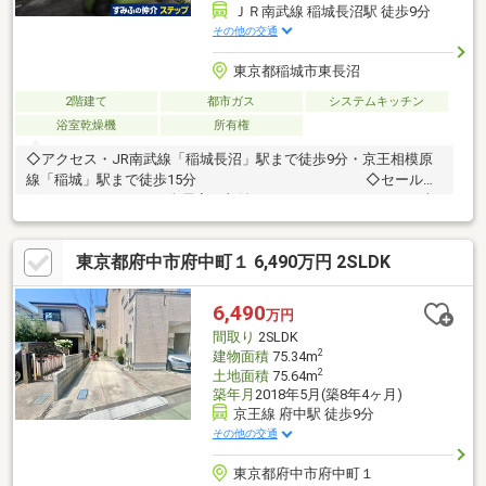
ＪＲ南武線 稲城長沼駅 徒歩9分
その他の交通
東京都稲城市東長沼
2階建て
都市ガス
システムキッチン
浴室乾燥機
所有権
◇アクセス・JR南武線「稲城長沼」駅まで徒歩9分・京王相模原
線「稲城」駅まで徒歩15分 ◇セールス
ポイント・３ＬＤＫ・全居室に収納あり・カースペースあり：車
種による◇設備・仕様・浄水器・オートバス・浴室換気乾燥機・
シャワー付き洗面化粧台・モニター付きインターホン・二面バル
東京都府中市府中町１ 6,490万円 2SLDK
コニー◇ライフインフォメーション ・セブンイ
レブン稲城長沼店まで約460ｍ徒歩6分・ピーコックストア稲城長
沼店まで約450ｍ徒歩6分 ・ウエルシア稲城長沼
6,490
万円
駅店まで約740ｍ徒歩10分
間取り
2SLDK
2
建物面積
75.34m
2
土地面積
75.64m
築年月
2018年5月(築8年4ヶ月)
京王線 府中駅 徒歩9分
その他の交通
東京都府中市府中町１