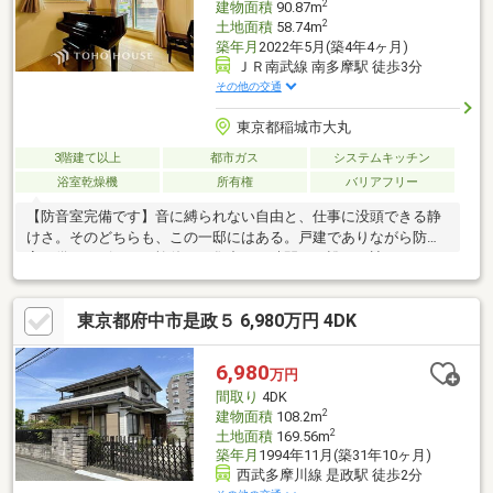
2
建物面積
90.87m
2
土地面積
58.74m
築年月
2022年5月(築4年4ヶ月)
ＪＲ南武線 南多摩駅 徒歩3分
その他の交通
東京都稲城市大丸
3階建て以上
都市ガス
システムキッチン
浴室乾燥機
所有権
バリアフリー
【防音室完備です】音に縛られない自由と、仕事に没頭できる静
けさ。そのどちらも、この一邸にはある。戸建でありながら防音
室を備え、ピアノの旋律も、集中する時間も、誰にも遮られな
い。さらに外から直接出入りできる独立ワークスペースが、暮ら
しと仕事を美しく分ける。教える、迎える、創る。日常が少しだ
東京都府中市是政５ 6,980万円 4DK
け特別になる、そんな住まいです。■ご案内・物件パンフレット
のご請求はお気軽にどうぞ※お電話の場合：TEL:0120-00-5747(通
話無料) ※メールの場合：【資料請求】又は【見学予約】ボタン
6,980
万円
をクリックでお問い合わせください。■～東宝ハウス【フリーダ
間取り
4DK
イヤル:0120-00-5747】～
2
建物面積
108.2m
2
土地面積
169.56m
築年月
1994年11月(築31年10ヶ月)
西武多摩川線 是政駅 徒歩2分