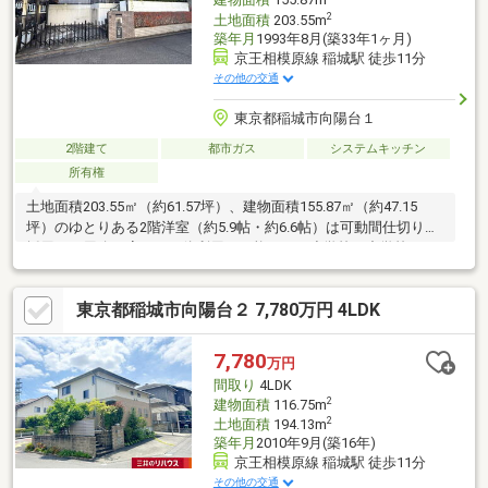
建物面積
155.87m
2
土地面積
203.55m
築年月
1993年8月(築33年1ヶ月)
京王相模原線 稲城駅 徒歩11分
その他の交通
東京都稲城市向陽台１
2階建て
都市ガス
システムキッチン
所有権
土地面積203.55㎡（約61.57坪）、建物面積155.87㎡（約47.15
坪）のゆとりある2階洋室（約5.9帖・約6.6帖）は可動間仕切りを
採用し、用途に応じて一体利用も可能です。小学校・中学校・コ
ンビニ・スーパー等が徒歩6分圏内にそろっており、毎日の生活に
便利な立地です。向陽台エリアの中でも特に「稲城」駅から近
東京都稲城市向陽台２ 7,780万円 4LDK
い、向陽台1丁目に位置する物件です。天候の悪い日やお荷物の多
い日には、徒歩約200ｍの「向陽台一丁目」バス停からバスの利
用も可能です。前面道路は幅員約6.0ｍのゆとりある道路で、車の
7,780
万円
出し入れもスムーズに行えます。※売主の契約不適合責任、設備
間取り
4LDK
修補責任は免責となります。
2
建物面積
116.75m
2
土地面積
194.13m
築年月
2010年9月(築16年)
京王相模原線 稲城駅 徒歩11分
その他の交通