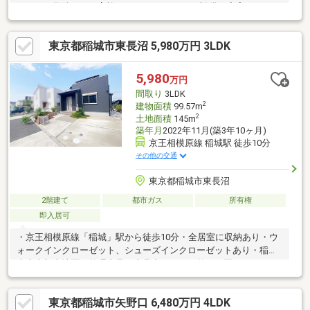
には目玉物件です。家族におすすめな3LDK。設備も充実していま
す。ご紹介している物件は南西向きです。陽射しの影響も考えま
しょう。2駅利用できる場所にあるので利便性が高いです。インテ
東京都稲城市東長沼 5,980万円 3LDK
リアを楽しみたいなら、全居室フローリングはいかがですか。
5,980
万円
間取り
3LDK
2
建物面積
99.57m
2
土地面積
145m
築年月
2022年11月(築3年10ヶ月)
京王相模原線 稲城駅 徒歩10分
その他の交通
東京都稲城市東長沼
2階建て
都市ガス
所有権
即入居可
・京王相模原線「稲城」駅から徒歩10分・全居室に収納あり・ウ
ォークインクローゼット、シューズインクローゼットあり・稲城
南山東部土地区画整理事業（事業中）につき整った区画
東京都稲城市矢野口 6,480万円 4LDK