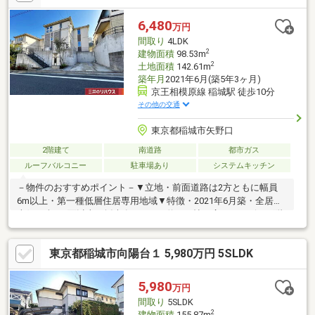
6,480
万円
間取り
4LDK
2
建物面積
98.53m
2
土地面積
142.61m
築年月
2021年6月(築5年3ヶ月)
京王相模原線 稲城駅 徒歩10分
その他の交通
東京都稲城市矢野口
2階建て
南道路
都市ガス
ルーフバルコニー
駐車場あり
システムキッチン
－物件のおすすめポイント－▼立地・前面道路は2方ともに幅員
6m以上・第一種低層住居専用地域▼特徴・2021年6月築・全居室
南側を含む2面以上の採光有・LDKは約17.5帖の広さ・リビング階
段採用・土間収納・WIC等の収納付・駐車場有(車種による)▼設
備・エネファーム・床暖房(LD)・食洗機・1616サイズ浴室、暖房
東京都稲城市向陽台１ 5,980万円 5SLDK
乾燥機付※ルーフバルコニー約9.3平米※南山東部地区地区計画、稲
城南山東部土地区画整理事業地内(保留地)※都市緑地法、景観法■
ご希望の住まい探しをお手伝いします ━━━━━・・・物件の詳
5,980
万円
細・ご相談はお気軽にお問い合わせください。
間取り
5SLDK
2