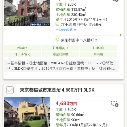
大型ウォークインクローゼット・納戸 ・廊下収納 など⇒お持
間取り
3LDK
物の多いご家族も快適に暮らせます
2
建物面積
113.57m
2
土地面積
230.43m
築年月
2015年7月(築11年2ヶ月)
京王線 東府中駅 徒歩8分
その他の交通
東京都府中市八幡町２
2階建て
駐車場あり
駐車3台
オール電化
浴室乾燥機
所有権
～基本情報～◎土地面積：230.43㎡◎建物面積：113.57㎡◎間取
り：3LDK◎築年月：2015年7月◎京王線「東府中」駅 徒歩8分
◎京王線「府中」駅 徒歩15分◎JR南武線・JR武蔵野線「府中本
町」駅 徒歩19分～アピールポイント～◆外壁は赤みのあるのオ
ーストラリア産レンガを使用し高級感を演出しております。◆パ
東京都稲城市東長沼 4,680万円 3LDK
ノラマ塔屋付帯の為、西洋の城のような歴史を感じる外観です。
◆内装はダマスク調の壁紙を使用しており、西洋の雰囲気に包ま
れた生活を送れます。◆環境に配慮したオール電化住宅となって
4,680
万円
おります。◆2階洋室約9.1帖の居室は、室内に間仕切りを設置の
間取り
3LDK
上、4LDKへの間取り変更が可能です。※別途費用を要す
2
建物面積
90.66m
2
土地面積
90m
築年月
2004年1月(築22年8ヶ月)