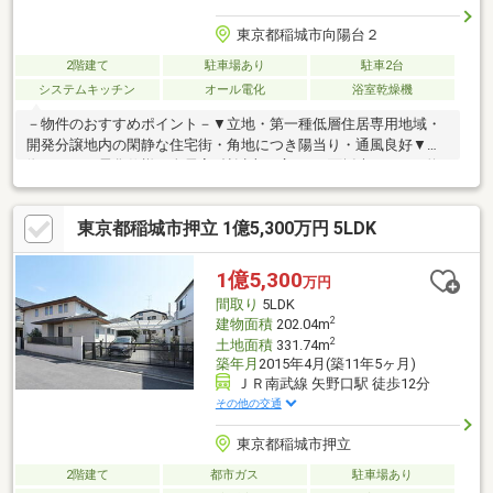
東京都稲城市向陽台２
2階建て
駐車場あり
駐車2台
システムキッチン
オール電化
浴室乾燥機
－物件のおすすめポイント－▼立地・第一種低層住居専用地域・
開発分譲地内の閑静な住宅街・角地につき陽当り・通風良好▼特
徴・オール電化仕様・全居室6帖以上の広さ・3面採光のLDKは約
18.4帖・会話を楽しめる対面式キッチン、勝手口付・WIC2か所・
グルニエ等、室内随所に収納を確保・玄関と洗面室が近く、帰宅
東京都稲城市押立 1億5,300万円 5LDK
時の手洗いがスムーズ・駐車2台可能(車種による)・即引渡し可能
(残金精算後)▼設備・食洗機・浴室乾燥機・電動式シャッター・
複層ガラス■ ご希望の住まい探しをお手伝いします
1億5,300
万円
━━━━━・・・物件の詳細・ご相談はお気軽にお問い合わせく
間取り
5LDK
ださい。
2
建物面積
202.04m
2
土地面積
331.74m
築年月
2015年4月(築11年5ヶ月)
ＪＲ南武線 矢野口駅 徒歩12分
その他の交通
東京都稲城市押立
2階建て
都市ガス
駐車場あり