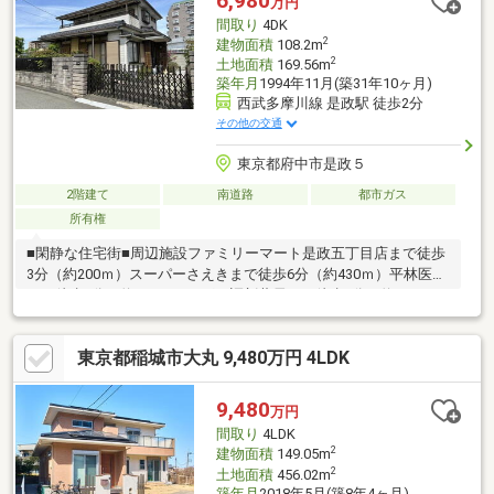
6,980
万円
をクリックでお問い合わせください。■～東宝ハウス【フリーダ
間取り
4DK
イヤル:0120-00-5747】～
2
建物面積
108.2m
2
土地面積
169.56m
築年月
1994年11月(築31年10ヶ月)
西武多摩川線 是政駅 徒歩2分
その他の交通
東京都府中市是政５
2階建て
南道路
都市ガス
所有権
■閑静な住宅街■周辺施設ファミリーマート是政五丁目店まで徒歩
3分（約200ｍ）スーパーさえきまで徒歩6分（約430ｍ）平林医院
まで徒歩3分（約240ｍ）ひばり調剤薬局まで徒歩3分（約240ｍ）
デンタルクリニック沼澤まで徒歩3分（約220ｍ）
東京都稲城市大丸 9,480万円 4LDK
9,480
万円
間取り
4LDK
2
建物面積
149.05m
2
土地面積
456.02m
築年月
2018年5月(築8年4ヶ月)