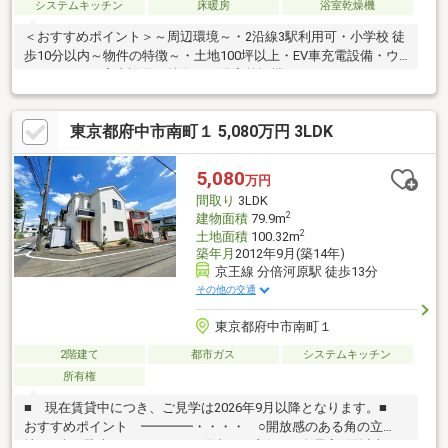
システムキッチン
床暖房
浴室乾燥機
＜おすすめポイント＞～周辺環境～・2沿線3駅利用可・小学校 徒
歩10分以内～物件の特徴～・土地100坪以上・EV車充電設備・ウ
ッドデッキ～室内設備の特徴～・浴室乾燥機・エントランスクロ
ーゼット付・ウォークインクローゼット付・床暖房付・ＬＤＫ１
８畳以上・ＴＶモニタ付インターホン付・トイレ２ヶ所（1階、2
東京都府中市南町１ 5,080万円 3LDK
階）・温水洗浄便座・対面式システムキッチン（食器洗乾燥機、
浄水器付）※間取りは、5LDK＋2S＋DKになります。※建築基準法
道路に面している間口が3.8m、それ以外の通路に面している間口
5,080
万円
が18.3mになります。
間取り
3LDK
2
建物面積
79.9m
2
土地面積
100.32m
築年月
2012年9月(築14年)
京王線 分倍河原駅 徒歩13分
その他の交通
東京都府中市南町１
2階建て
都市ガス
システムキッチン
所有権
■ 現在賃貸中につき、ご見学は2026年9月以降となります。■
おすすめポイント ━━━━・・・・ ○開放感のある角の立
地 ○南側駐車スペースにつき陽当たり良好 ○全居室2面以上の