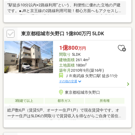
“駅徒歩10分以内×2路線利用”という、利便性に優れた立地の戸建
です。●JRと京王線の2路線利用可能！都心方面へもアクセスしや
すく、通勤・通学・週末のお出かけもスムーズ。●教育環境良
好！小学校徒歩4分・中学校徒歩3分お子さまの通学時間が短く、
安心して子育てができる地域です。●第一種低層住居専用地域の
東京都稲城市矢野口 1億800万円 5LDK
静かな住環境は落ち着きある住環境が広がり、暮らしやすさを重
視したい方にぴったり。●南側が隣地通路のため、明るい日当た
りを確保敷地南側が開けているため、日中は柔らかな陽光が差し
1億800
万円
込む快適な住まい。●部分的にリフォーム実施履歴あり！室内の
間取り
5LDK
印象が明るく清潔感のある状態に整えられています。
2
建物面積
261.4m
2
土地面積
180m
築年月
2010年9月(築16年)
ＪＲ南武線 矢野口駅 徒歩11分
その他の交通
東京都稲城市矢野口
3階建て以上
都市ガス
所有権
総戸数6戸（賃貸5戸、オーナー住戸1戸）で現在賃貸中です。オ
ーナー住戸は5LDKの間取りで賃貸収入を得ながらご自身で居住す
ることも可能です。※管理の継続が希望されており賃料改定の可
能性がある点、土地区画整理事業の清算金が発生する点オーナー
住戸のエレベーター点検費用がかかる点にご留意ください。※点