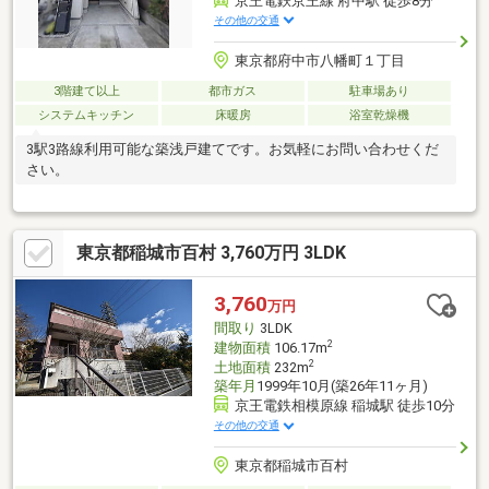
京王電鉄京王線 府中駅 徒歩8分
その他の交通
東京都府中市八幡町１丁目
3階建て以上
都市ガス
駐車場あり
システムキッチン
床暖房
浴室乾燥機
3駅3路線利用可能な築浅戸建てです。お気軽にお問い合わせくだ
さい。
東京都稲城市百村 3,760万円 3LDK
3,760
万円
間取り
3LDK
2
建物面積
106.17m
2
土地面積
232m
築年月
1999年10月(築26年11ヶ月)
京王電鉄相模原線 稲城駅 徒歩10分
その他の交通
東京都稲城市百村