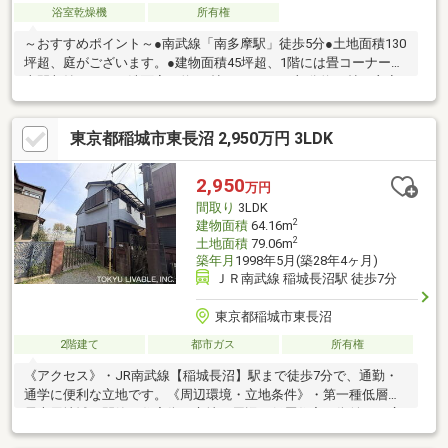
浴室乾燥機
所有権
～おすすめポイント～●南武線「南多摩駅」徒歩5分●土地面積130
坪超、庭がございます。●建物面積45坪超、1階には畳コーナーや
土間収納があり、洗面室は約5.1帖です。●LDK部分約21帖・主寝
室約10帖・書斎・ウォークインクローゼットがございます。●
東・南・西側三方バルコニー～周辺環境～●稲城市第三小学校
東京都稲城市東長沼 2,950万円 3LDK
徒歩15分(約1200m)●稲城市第一中学校 徒歩17分(約1300m)
2,950
万円
間取り
3LDK
2
建物面積
64.16m
2
土地面積
79.06m
築年月
1998年5月(築28年4ヶ月)
ＪＲ南武線 稲城長沼駅 徒歩7分
東京都稲城市東長沼
2階建て
都市ガス
所有権
《アクセス》・JR南武線【稲城長沼】駅まで徒歩7分で、通勤・
通学に便利な立地です。《周辺環境・立地条件》・第一種低層住
居専用地域の閑静な住宅街に立地。周辺は低層住宅の街並みが広
がっております。《道路・方位等》・前面道路は通りぬけができ