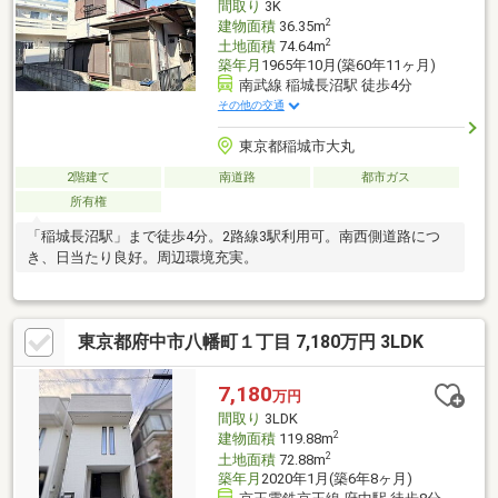
間取り
3K
2
建物面積
36.35m
2
土地面積
74.64m
築年月
1965年10月(築60年11ヶ月)
南武線 稲城長沼駅 徒歩4分
その他の交通
東京都稲城市大丸
2階建て
南道路
都市ガス
所有権
「稲城長沼駅」まで徒歩4分。2路線3駅利用可。南西側道路につ
き、日当たり良好。周辺環境充実。
東京都府中市八幡町１丁目 7,180万円 3LDK
7,180
万円
間取り
3LDK
2
建物面積
119.88m
2
土地面積
72.88m
築年月
2020年1月(築6年8ヶ月)