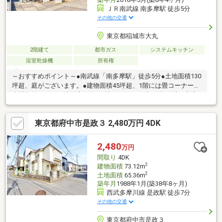
ＪＲ南武線 南多摩駅 徒歩5分
その他の交通
東京都稲城市大丸
2階建て
都市ガス
システムキッチン
浴室乾燥機
所有権
～おすすめポイント～●南武線「南多摩駅」徒歩5分●土地面積130
坪超、庭がございます。●建物面積45坪超、1階には畳コーナーや
土間収納があり、洗面室は約5.1帖です。●LDK部分約21帖・主寝
室約10帖・書斎・ウォークインクローゼットがございます。●
東・南・西側三方バルコニー～周辺環境～●稲城市第三小学校
東京都府中市是政３ 2,480万円 4DK
徒歩15分(約1200m)●稲城市第一中学校 徒歩17分(約1300m)
2,480
万円
間取り
4DK
2
建物面積
73.12m
2
土地面積
65.36m
築年月
1988年1月(築38年8ヶ月)
西武多摩川線 是政駅 徒歩7分
その他の交通
東京都府中市是政３