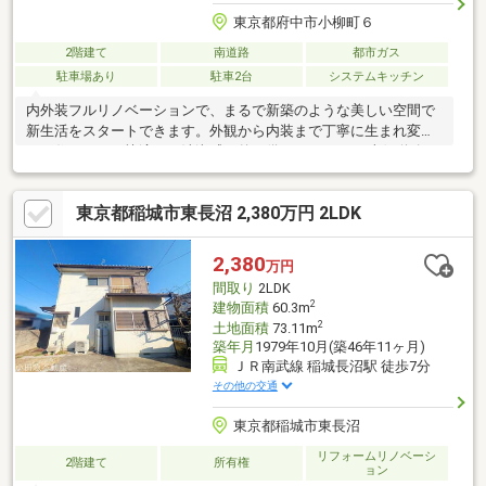
東京都府中市小柳町６
2階建て
南道路
都市ガス
駐車場あり
駐車2台
システムキッチン
内外装フルリノベーションで、まるで新築のような美しい空間で
新生活をスタートできます。外観から内装まで丁寧に生まれ変わ
った住まいは、快適さと清潔感を兼ね備えています。 南側道路に
面した立地で陽当り良好。日中は自然光が差し込み、明るく開放
的な室内環境が魅力です。カースペースは２台分確保されてお
東京都稲城市東長沼 2,380万円 2LDK
り、ご家族それぞれのマイカーもゆとりを持って駐車できます。
室内には専用のランドリースペースを設置。洗濯から乾燥まで一
か所でまとめて行え、家事効率が大幅にアップします。
2,380
万円
間取り
2LDK
2
建物面積
60.3m
2
土地面積
73.11m
築年月
1979年10月(築46年11ヶ月)
ＪＲ南武線 稲城長沼駅 徒歩7分
その他の交通
東京都稲城市東長沼
リフォームリノベーシ
2階建て
所有権
ョン