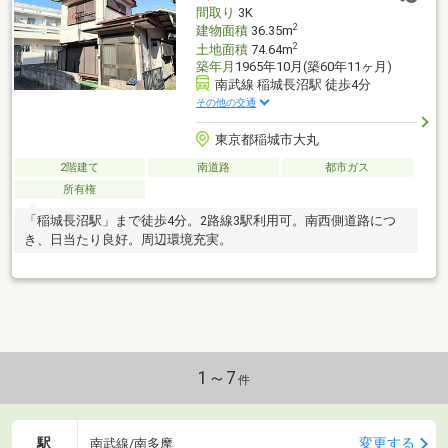
間取り
3K
2
建物面積
36.35m
2
土地面積
74.64m
築年月
1965年10月(築60年11ヶ月)
南武線 稲城長沼駅 徒歩4分
その他の交通
東京都稲城市大丸
2階建て
南道路
都市ガス
所有権
「稲城長沼駅」まで徒歩4分。2路線3駅利用可。南西側道路につ
き、日当たり良好。周辺環境充実。
1～7
件
駅
変更する
南武線/南多摩