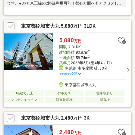
です。●JRと京王線の2路線利用可能！都心方面へもアクセスしや
すく、通勤・通学・週末のお出かけもスムーズ。●教育環境良
好！小学校徒歩4分・中学校徒歩3分お子さまの通学時間が短く、
安心して子育てができる地域です。●第一種低層住居専用地域の
東京都稲城市大丸 5,880万円 3LDK
静かな住環境は落ち着きある住環境が広がり、暮らしやすさを重
視したい方にぴったり。●南側が隣地通路のため、明るい日当た
りを確保敷地南側が開けているため、日中は柔らかな陽光が差し
5,880
万円
込む快適な住まい。●部分的にリフォーム実施履歴あり！室内の
間取り
3LDK
印象が明るく清潔感のある状態に整えられています。
2
建物面積
90.87m
2
土地面積
58.74m
築年月
2022年5月(築4年4ヶ月)
南武線 南多摩駅 徒歩3分
その他の交通
東京都稲城市大丸
3階建て以上
都市ガス
駐車場あり
システムキッチン
浴室乾燥機
所有権
東京都稲城市大丸 2,480万円 3K
2,480
万円