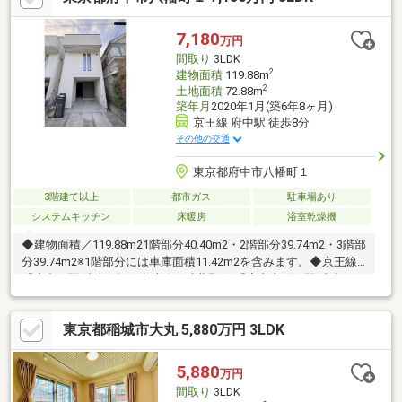
7,180
万円
間取り
3LDK
2
建物面積
119.88m
2
土地面積
72.88m
築年月
2020年1月(築6年8ヶ月)
京王線 府中駅 徒歩8分
その他の交通
東京都府中市八幡町１
3階建て以上
都市ガス
駐車場あり
システムキッチン
床暖房
浴室乾燥機
◆建物面積／119.88m21階部分40.40m2・2階部分39.74m2・3階部
分39.74m2※1階部分には車庫面積11.42m2を含みます。◆京王線
「府中」駅 徒歩8分JR南武線・武蔵野線 「府中本町」駅 徒歩11
分・京王線 「府中競馬正門前」駅 徒歩1分◆広々LDK19帖 ※分
譲時にLDKのクロスのみ張り替えをしています。◆充実の設備：
東京都稲城市大丸 5,880万円 3LDK
食洗器、浴室換気乾燥機、LDに床暖房、 TVモニター付きインタ
ーフォン、トイレ二箇所、カースペース有り
5,880
万円
間取り
3LDK