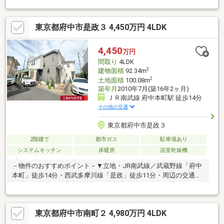
採光有 ○対面式キッチン ○小屋裏収納付 ○4LDKへ間取り変更
可(別途要費用) ○ 子育てに優しい落ち着いた住環境■ アクセ
東京都府中市是政３ 4,450万円 4LDK
ス ━━━━━・・・・ ○ 京王線・ＪＲ南武線「分倍河原」
駅 徒歩１３分 ○ ＪＲ武蔵野線・ＪＲ南武線「府中本町」駅
徒歩１４分■ ご希望の住まい探しをお手伝いします
4,450
万円
━━━━━・・・物件の詳細・ご相談はお気軽にお問い合わせく
間取り
4LDK
ださい。
2
建物面積
92.34m
2
土地面積
100.08m
築年月
2010年7月(築16年2ヶ月)
ＪＲ南武線 府中本町駅 徒歩14分
その他の交通
東京都府中市是政３
2階建て
都市ガス
駐車場あり
システムキッチン
床暖房
浴室乾燥機
－物件のおすすめポイント－▼立地・JR南武線／武蔵野線「府中
本町」徒歩14分・西武多摩川線「是政」徒歩11分・周辺の交通量
が少なく閑静な住宅街▼特徴・3面採光のLDKは約17.7帖・リビン
グを見渡せる対面式キッチン・各階にトイレ設置・2室に面する南
西向きバルコニー・カーポート有(車種による)▼設備・床暖房
東京都府中市南町２ 4,980万円 4LDK
(LD)・浄水器・1616サイズ浴室、換気乾燥暖房機付・シャンプー
ドレッサー・TVモニタ付インターホン※未登記部分有／1階サンル