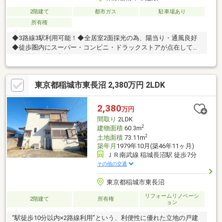
2階建て
都市ガス
駐車場あり
所有権
◆3路線3駅利用可能！◆全居室2面採光の為、陽当り・通風良好
◆徒歩圏内にスーパー・コンビニ・ドラックストアが点在してお
り、買物便利な立地！
東京都稲城市東長沼 2,380万円 2LDK
2,380
万円
間取り
2LDK
2
建物面積
60.3m
2
土地面積
73.11m
築年月
1979年10月(築46年11ヶ月)
ＪＲ南武線 稲城長沼駅 徒歩7分
その他の交通
東京都稲城市東長沼
リフォームリノベーシ
2階建て
所有権
ョン
“駅徒歩10分以内×2路線利用”という、利便性に優れた立地の戸建