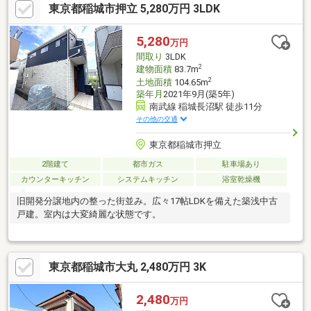
東京都稲城市押立 5,280万円 3LDK
検費44000円（税込）
5,280
万円
間取り
3LDK
2
建物面積
83.7m
2
土地面積
104.65m
築年月
2021年9月(築5年)
南武線 稲城長沼駅 徒歩11分
その他の交通
東京都稲城市押立
2階建て
都市ガス
駐車場あり
カウンターキッチン
システムキッチン
浴室乾燥機
旧開発分譲地内の整った街並み。広々17帖LDKを備えた築浅中古
戸建。室内は大変綺麗な状態です。
東京都稲城市大丸 2,480万円 3K
2,480
万円