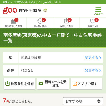
NTTグループ運営の不動産総合サイト goo住宅・不動産
1
0
0
0
最近検索した条件
最近見た物件
保存した条件
お気に入り
南多摩駅(東京都)の中古一戸建て・中古住宅 物件
一覧
駅
変更する
南武線/南多摩
条件
変更する
指定なし
新着メールを受
検索条件を保存
アプリで探す
取る
7
件
が該当しました。