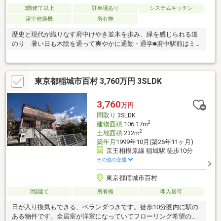
3階建て以上
駐車場あり
システムキッチン
浴室乾燥機
所有権
歴史と現代が織りなす府中けやき並木を歩み、緑を感じられる道
のり 暑い日も木陰を通って爽やかに通勤・通学■府中駅前はミ
ッテン・ル・シーニュ等商業施設が充実しておりお洒落な飲食
店・スーパー・銀行など有りお買い物にも便利です■小学校・中
学校・図書館まで徒歩8分、府中公園まで徒歩5分と子育て環境も
東京都稲城市百村 3,760万円 3SLDK
充実■忙しい日々に嬉しい食洗機・浴室乾燥・浴室追焚機能■ご家
族の会話が弾む対面キッチン、顔を合わせてコミュニケーション
が取れるリビングイン階段■3階のバルコニー・洋室からは府中の
3,760
万円
街並みが一望でき解放感有り■水回りと洋室が１階に揃っている
間取り
3SLDK
のでご高齢の方がいるご家族にもおすすめです
2
建物面積
106.17m
2
土地面積
232m
築年月
1999年10月(築26年11ヶ月)
京王相模原線 稲城駅 徒歩10分
その他の交通
東京都稲城市百村
2階建て
所有権
即入居可
日が入り換気もできる、ベランダつきです。徒歩10分圏内に駅の
ある物件です。全居室が洋室になっていてフローリング希望の方