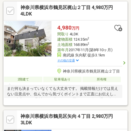
ン3基完備の快適空間◇EPフロアコーティング施工済傷や汚れに
神奈川県横浜市鶴見区梶山２丁目 4,980万円
強く美しい床を長く維持◆徒歩10分圏内に生活に便利な施設が揃
う好利便！◇都心の喧騒から離れ、自然に恵まれたエリア閑静な
4LDK
住宅街に、空の割合が多く、翠がいつもそばにあり、四季を愉し
めるロケーション詳細はお気軽にお問合せください！
4,980
万円
間取り
4LDK
2
建物面積
124.35m
2
土地面積
168.89m
築年月
2017年11月(築8年10ヶ月)
南武線 矢向駅 徒歩3.1km
その他の交通
神奈川県横浜市鶴見区梶山２丁目
2階建て
駐車場あり
所有権
まだ何も決まっていなくても大丈夫です。 掲載情報だけでは見え
ない注意点や、住んでから気づくポイントまで正直にお伝えしま
す。 東宝ハウス品川では、良いことも悪いことも包み隠さずお伝
えし、「納得して選ぶ
神奈川県横浜市鶴見区矢向４丁目 2,980万円
3LDK