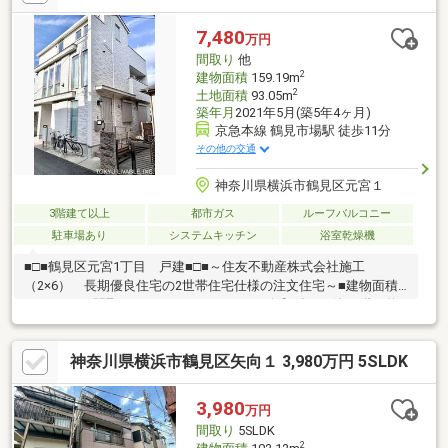
▼周辺環境・スーパー「いなげやina21川崎幸店」徒歩3分(約
200m)■ ご希望の住まい探しをお手伝いします ━━━━━・・・
7,480
万円
物件の詳細・ご相談はお気軽にお問い合わせください。
間取り
他
2
建物面積
159.19m
2
土地面積
93.05m
築年月
2021年5月(築5年4ヶ月)
京急本線 鶴見市場駅 徒歩11分
その他の交通
神奈川県横浜市鶴見区元宮１
3階建て以上
都市ガス
ルーフバルコニー
駐車場あり
システムキッチン
浴室乾燥機
■□■鶴見区元宮1丁目 戸建■□■～住友不動産株式会社施工
（2×6） 長期優良住宅の2世帯住宅仕様の注文住宅～■建物面積
159.19m2 間取りは3SLDK＋LDK＋WIC■令和3年5月築■2階の約
19畳のLDKは吹き抜けがあり開放感がございます■約7畳の洋室に
はウォークインクローゼットがございます■3階にはルーフバルコ
神奈川県横浜市鶴見区矢向１ 3,980万円 5SLDK
ニーがございます■車庫は建物内のインナーガレージ（シャッタ
ー付き）となっており、雨風を防ぎます■閑静な住宅街につき、
住環境良好です。また、前面道路は交通量も少なく小さなお子様
3,980
万円
にも安心してお住まいいただけます
間取り
5SLDK
2