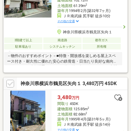
建物面積
102.12m
2
土地面積
61.39m
築年月
1994年2月(築32年7ヶ月)
ＪＲ南武線 尻手駅 徒歩10分
その他の交通
神奈川県横浜市鶴見区矢向１
3階建て以上
南道路
都市ガス
駐車場あり
システムキッチン
所有権
－物件のおすすめポイント－■特徴・開放感を楽しめる屋上スペ
ース付き・耐久性に優れた安心の鉄骨造・日当たり良好な南向き
バルコニー・建物配置のしやすい整形地・趣のあるくつろぎ空間
として使える和室あり・同時調理ができて便利な三つ口コンロ付
き■周辺環境・コンビニまで徒歩1分・スーパーまで徒歩8分・ド
神奈川県横浜市鶴見区矢向１ 3,480万円 4SDK
ラックストアまで徒歩10分・横浜市立新鶴見小学校まで徒歩5
分・横浜市立矢向中学校まで徒歩5分
3,480
万円
間取り
4SDK
2
建物面積
125.85m
2
土地面積
82.68m
築年月
1995年4月(築31年5ヶ月)
ＪＲ南武線 尻手駅 徒歩14分
その他の交通