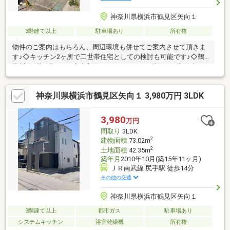
神奈川県横浜市鶴見区矢向１
3階建て以上
駐車場あり
所有権
物件のご案内はもちろん、周辺環境も併せてご案内させて頂きま
す♪◇キッチン2ヶ所で二世帯住宅としての検討も可能です♪◇鶴
見川人道橋近くで、末吉方面へのアクセスも便利です♪◇陽当た
り良好♪◇カースペース有（サイズ制限あり）◇エイビィ新鶴見
店、オーケー川崎小倉店、ベルクフォルテ森永橋店、コーナン鶴
神奈川県横浜市鶴見区矢向１ 3,980万円 3LDK
見元宮店など買物施設が充実した立地です♪◇天気の良い日は鶴
見川沿い、近くの公園までのお散歩もおすすめです♪【バスのご利
用も大変便利です♪】臨港バス「矢向西町」停歩約2分 川崎駅西
3,980
万円
口まで乗車時間約10分市営バス「行定庵前」停歩約8分 鶴見駅
間取り
3LDK
前まで乗車時間約14分※建物3階部分未登記。
2
建物面積
73.02m
2
土地面積
42.35m
築年月
2010年10月(築15年11ヶ月)
ＪＲ南武線 尻手駅 徒歩14分
その他の交通
神奈川県横浜市鶴見区矢向１
3階建て以上
都市ガス
駐車場あり
システムキッチン
浴室乾燥機
所有権