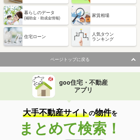
暮らしのデータ
家賃相場
(補助金・助成金情報)
人気タウン
住宅ローン
ランキング
ページトップに戻る
goo住宅・不動産
アプリ
大手不動産サイト
物件
の
を
まとめて検索！