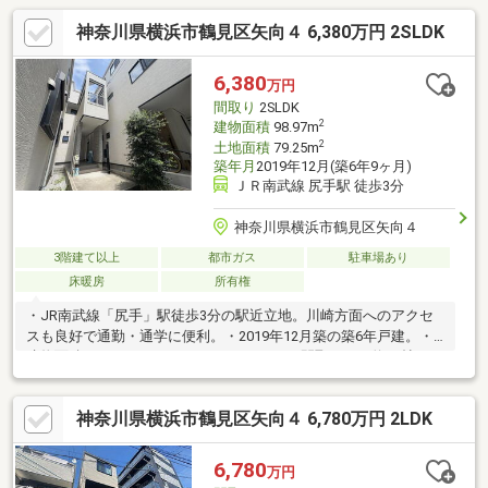
神奈川県横浜市鶴見区矢向４ 6,380万円 2SLDK
6,380
万円
間取り
2SLDK
2
建物面積
98.97m
2
土地面積
79.25m
築年月
2019年12月(築6年9ヶ月)
ＪＲ南武線 尻手駅 徒歩3分
神奈川県横浜市鶴見区矢向４
3階建て以上
都市ガス
駐車場あり
床暖房
所有権
・JR南武線「尻手」駅徒歩3分の駅近立地。川崎方面へのアクセ
スも良好で通勤・通学に便利。・2019年12月築の築6年戸建。・
建物面積98.97m2、2LDK＋2Sのゆとりある間取り。・約19帖の
LDKは吹抜け・高天井採用で開放感あふれる空間。・対面式キッ
チンを採用し、ご家族との会話を楽しみながらお料理可能。・床
神奈川県横浜市鶴見区矢向４ 6,780万円 2LDK
暖房付きで冬場も快適。・約6帖・約5帖のサービスルームは居室
や書斎として活用可能。・2面バルコニー付きで通風・採光良好。
6,780
万円