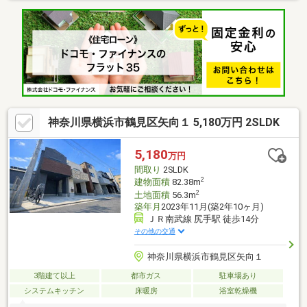
徒歩10分以内
神奈川県横浜市鶴見区矢向１ 5,180万円 2SLDK
5,180
万円
間取り
2SLDK
2
建物面積
82.38m
2
土地面積
56.3m
築年月
2023年11月(築2年10ヶ月)
ＪＲ南武線 尻手駅 徒歩14分
その他の交通
神奈川県横浜市鶴見区矢向１
3階建て以上
都市ガス
駐車場あり
システムキッチン
床暖房
浴室乾燥機