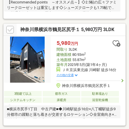
【Recommended points ～オススメ点～】◇2.5帖の広々ファミ
リークローゼットは重宝します◇シューズクロークも1.75帖で使
い勝手良好◇カフェの厨房のような広くてお洒落なキッチン◇フ
ァミリークロークは室内干し部屋としてもご利用いただけます◇
尻手平坦１４分、川崎までも自転車10分の便利な新生活◇お散歩
神奈川県横浜市鶴見区尻手１ 5,980万円 3LDK
がてら、「ラゾーナ川崎」が生活圏◇拘りの注文住宅でセンスが
光る内外観◇キッチンには新築時に設置したカップボード付き◇
全室収納、リビングにも収納、拘りの収納力◇「クロスガーデン
5,980
万円
川崎」まで歩いて１４分◇ゆとりのインナーガレージで雨に濡れ
間取り
3LDK
ずに乗り降りできます
2
建物面積
80.93m
2
土地面積
55.87m
築年月
2025年5月(築1年4ヶ月)
ＪＲ京浜東北線 川崎駅 徒歩16分
その他の交通
神奈川県横浜市鶴見区尻手１
3階建て以上
都市ガス
駐車場あり
システムキッチン
床暖房
浴室乾燥機
■横浜市尻手1丁目 中古戸建■◆川崎駅徒歩16分×八丁畷駅徒歩9
分都市の躍動と落ち着きが交差するロケーション◇全室南向き×2
面採光で明るく開放感たっぷり家族みんなが過ごす時間も明るく
心地よく◆有名家具ブランドの家具付き販売可能さらに、エアコ