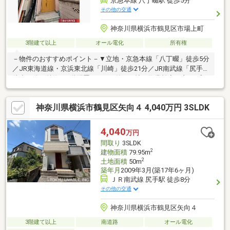
京急本線 八丁畷駅 徒歩5分
その他の交通
神奈川県横浜市鶴見区市場上町
3階建て以上
オール電化
所有権
－物件のおすすめポイント－▼立地・京急本線「八丁畷」徒歩5分
／JR東海道線・京浜東北線「川崎」徒歩21分／JR南武線「尻手」
徒歩17分▼特徴・2階配置のLDKは約15.2帖・作業効率の良いL字
型対面式キッチン、食洗機付・主寝室は約8.5帖の広さ・多目的に
利用可能なサービススペースが3か所有・各居室・ホール等、随所
神奈川県横浜市鶴見区矢向４ 4,040万円 3SLDK
に収納有※本物件は建築基準法に定める道路に接道していないた
め原則として建物の建築・増築・改築は不可 建築審査会の同意
を得て建築基準法43条2項2号の許可を受けた場合には建築物の建
4,040
万円
築・増築・改築が可能
間取り
3SLDK
2
建物面積
79.95m
2
土地面積
50m
築年月
2009年3月(築17年6ヶ月)
ＪＲ南武線 尻手駅 徒歩8分
その他の交通
神奈川県横浜市鶴見区矢向４
3階建て以上
南道路
オール電化