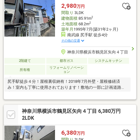
2,980
万円
間取り
3LDK
2
建物面積
85.91m
2
土地面積
68.2m
築年月
1995年7月(築31年2ヶ月)
南武線 尻手駅 徒歩4分
その他の交通
神奈川県横浜市鶴見区矢向４丁目
2階建て
都市ガス
システムキッチン
リフォームリノベーシ
所有権
ョン
尻手駅徒歩４分！屋根裏収納有！2018年7月外壁・屋根修繕済
み！室内も丁寧に使用されております！敷地の一部に計画道路
有！
神奈川県横浜市鶴見区矢向４丁目 6,380万円
2LDK
6,380
万円
間取り
2LDK