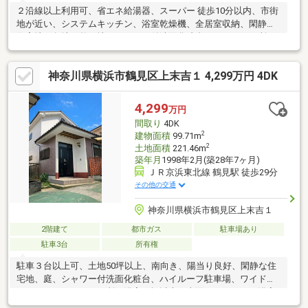
２沿線以上利用可、省エネ給湯器、スーパー 徒歩10分以内、市街
地が近い、システムキッチン、浴室乾燥機、全居室収納、閑静な
住宅地、角地、整形地、シャワー付洗面化粧台、トイレ２ヶ所、
複層ガラス、温水洗浄便座、床下収納、浴室に窓、ＴＶモニタ付
インターホン、都市近郊、全居室フローリング、３階建以上、都
神奈川県横浜市鶴見区上末吉１ 4,299万円 4DK
市ガス、小学校 徒歩10分以内、平坦地
4,299
万円
間取り
4DK
2
建物面積
99.71m
2
土地面積
221.46m
築年月
1998年2月(築28年7ヶ月)
ＪＲ京浜東北線 鶴見駅 徒歩29分
その他の交通
神奈川県横浜市鶴見区上末吉１
2階建て
都市ガス
駐車場あり
駐車3台
所有権
駐車３台以上可、土地50坪以上、南向き、陽当り良好、閑静な住
宅地、庭、シャワー付洗面化粧台、ハイルーフ駐車場、ワイドバ
ルコニー、トイレ２ヶ所、浴室１坪以上、南面バルコニー、浴室
に窓、都市近郊、眺望良好、全居室６畳以上、都市ガス、小学校