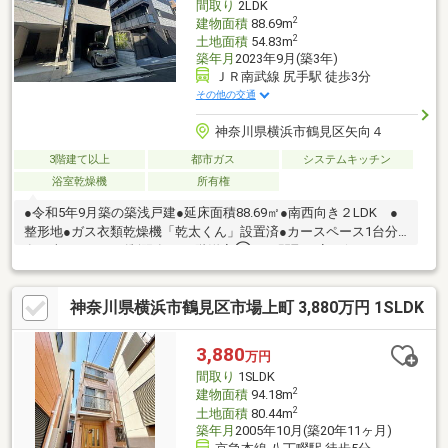
間取り
2LDK
2
建物面積
88.69m
2
土地面積
54.83m
築年月
2023年9月(築3年)
ＪＲ南武線 尻手駅 徒歩3分
その他の交通
神奈川県横浜市鶴見区矢向４
3階建て以上
都市ガス
システムキッチン
浴室乾燥機
所有権
●令和5年9月築の築浅戸建●延床面積88.69㎡●南西向き２LDK ●
整形地●ガス衣類乾燥機「乾太くん」設置済●カースペース1台分
有（車種・サイズ制限有）●3階洋室①は、間取り変更(リフォー
ム等)により、 2部屋としても使用可能です●セブンイレブン・フ
ァミリーマート・ローソンが 徒歩約5分以内にございます
神奈川県横浜市鶴見区市場上町 3,880万円 1SLDK
3,880
万円
間取り
1SLDK
2
建物面積
94.18m
2
土地面積
80.44m
築年月
2005年10月(築20年11ヶ月)