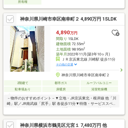
所有権
神奈川県川崎市幸区南幸町２ 4,890万円 1SLDK
4,890
万円
間取り
1SLDK
2
建物面積
72.55m
2
土地面積
98.95m
築年月
2022年11月(築3年10ヶ月)
ＪＲ京浜東北線 川崎駅 徒歩11分
その他の交通
神奈川県川崎市幸区南幸町２
2階建て
都市ガス
ルーフバルコニー
駐車場あり
床暖房
浴室乾燥機
－物件のおすすめポイント－▼立地・JR京浜東北・根岸線 他「川
崎」駅／JR南武線「尻手」駅 各徒歩11分▼特徴・サービススペー
ス2か所が設けられた1LDK+2Sの間取り・LDKは約15.2帖、LD部
分は床暖房付き・ご家族を見守りながら料理できる対面式キッチ
ン・分譲時にフロアコーティングを実施・駐車スペースあり(車種
神奈川県横浜市鶴見区元宮１ 7,480万円 他
による)▼設備・食洗機・浴室は1616サイズ、浴室換気乾燥機付き