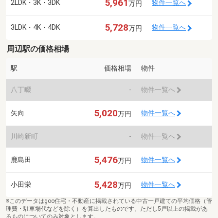
5,961
2LDK・3K・3DK
物件一覧へ
万円
5,728
3LDK・4K・4DK
物件一覧へ
万円
周辺駅の価格相場
駅
価格相場
物件
八丁畷
-
物件一覧へ
5,020
矢向
物件一覧へ
万円
川崎新町
-
物件一覧へ
5,476
鹿島田
物件一覧へ
万円
5,428
小田栄
物件一覧へ
万円
※このデータはgoo住宅・不動産に掲載されている中古一戸建ての平均価格（管
理費・駐車場代などを除く）を算出したものです。ただし5戸以上の掲載があ
るものについてのみ対象とします。