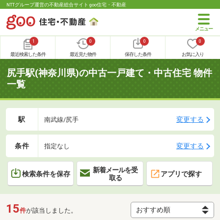
NTTグループ運営の不動産総合サイト goo住宅・不動産
1
0
0
0
最近検索した条件
最近見た物件
保存した条件
お気に入り
尻手駅(神奈川県)の中古一戸建て・中古住宅 物件
一覧
駅
変更する
南武線/尻手
条件
変更する
指定なし
新着メールを受
検索条件を保存
アプリで探す
取る
15
件
が該当しました。