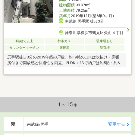
2
建物面積
98.97m
2
土地面積
79.25m
築年月
2019年12月(築6年9ヶ月)
南武線 尻手駅 徒歩3分
神奈川県横浜市鶴見区矢向４丁目
3階建て以上
都市ガス
駐車場あり
カウンターキッチン
床暖房
所有権
尻手駅徒歩3分の2019年築の戸建。約19帖のLDKは吹抜け・床暖
房付きで開放感と快適性を両立。2LDK＋2Sで納戸は約5帖・約6
帖で居室としても利用可能の広さで、ご家族におすすめの一邸で
す。
1～15
件
駅
変更する
南武線/尻手