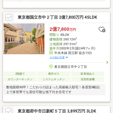
ペーンの詳細は備考欄をご確認下さいませ。
東京都国立市中２丁目 2億7,800万円 4SLDK
2億7,800
万円
間取り
4SLDK
2
建物面積
260.12m
2
土地面積
297.51m
築年月
2002年2月(築24年7ヶ月)
中央本線 国立駅 徒歩15分
その他の交通
東京都国立市中２丁目
2階建て
都市ガス
駐車場あり
カウンターキッチン
システムキッチン
浴室乾燥機
敷地面積90坪！こだわりの詰まった高級輸入邸宅！各居室8帖以
上で多世帯でも居住可能な地下付き住宅です
東京都府中市日新町５丁目 3,899万円 3LDK