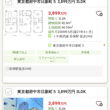
東京都府中市日新町５ 3,899万円 3LDK
年5月26日リフォーム完了済・キッチン、ユニットバス、トイ
レ、洗面化粧台交換・フローリング・クロス全室貼替、建具交
換・外壁・屋根塗装◇平日のご案内も可能です。詳細はお気軽に
3,899
万円
お問い合わせください。
間取り
3LDK
2
建物面積
82.6m
2
土地面積
66.55m
築年月
2005年5月(築21年4ヶ月)
ＪＲ南武線 谷保駅 徒歩24分
東京都府中市日新町５
3階建て以上
駐車場あり
所有権
リフォームリノベーシ
即入居可
ョン
〇谷保駅徒歩24分
東京都府中市日新町５ 3,899万円 3LDK
3,899
万円
間取り
3LDK