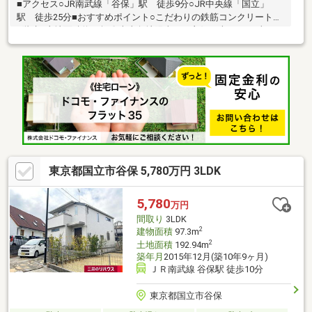
■アクセス○JR南武線「谷保」駅 徒歩9分○JR中央線「国立」
駅 徒歩25分■おすすめポイント○こだわりの鉄筋コンクリート造
2階建○土地面積約39坪〇南東角地陽当たり良好（南6.0ｍ、東4.5
ｍ道路）○第一種低層住居専用地域○建ぺい率：40％○容積率：
80％○バルコニーが2面あり、用途に応じた使い分けが可能です■
ご自宅の『売却』も三井のリハウスにお任せくださいお住まいの
購入から売却まで、お客様のご事情に合わせてトータルサポート
いたします。まずはフリーコールにて、ご所有不動産の概要をお
申し付けください。『無料査定のお申込みは』フリーコール
0120-323-085
東京都国立市谷保 5,780万円 3LDK
5,780
万円
間取り
3LDK
2
建物面積
97.3m
2
土地面積
192.94m
築年月
2015年12月(築10年9ヶ月)
ＪＲ南武線 谷保駅 徒歩10分
東京都国立市谷保