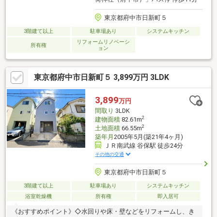
東京都府中市日新町５
3階建て以上
駐車場あり
システムキッチン
リフォームリノベーシ
所有権
ョン
東京都府中市日新町５ 3,899万円 3LDK
3,899
万円
間取り
3LDK
2
建物面積
82.61m
2
土地面積
66.55m
築年月
2005年5月(築21年4ヶ月)
ＪＲ南武線 谷保駅 徒歩24分
その他の交通
東京都府中市日新町５
3階建て以上
駐車場あり
システムキッチン
浴室乾燥機
所有権
即入居可
《おすすめポイント》◇水回りや床・壁などをリフォームし、き