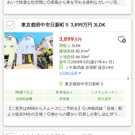
れいで快適な住空間に◇雨風から車を守れる便利なガレージ完備
◇プライバシーにも配慮した快適な2階リビング◇自然豊かな多
摩川が身近に楽しめます《周辺環境》日新小学校・日町中学校・
西友…徒歩8分・セブンイレブン…徒歩7分【センチュリー２１グロ
東京都府中市日新町５ 3,899万円 3LDK
ーバルホーム】「売る」「買う」「借りる」「貸す」すべておま
かせください♪ホームページに載っていない物件もご紹介可能
◎「こんな物件ある？」といったご相談も大歓迎です！キッズル
3,899
万円
ームやおむつ交換スペースも完備でお子様連れも安心してご来店
間取り
3LDK
いただけます♪どうぞお気軽にお問い合わせください！
2
建物面積
82.61m
2
土地面積
66.55m
築年月
2005年5月(築21年4ヶ月)
ＪＲ南武線 谷保駅 徒歩24分
その他の交通
東京都府中市日新町５
3階建て以上
駐車場あり
システムキッチン
浴室乾燥機
所有権
即入居可
【ご見学はWEBからスムーズにご予約を】◇JR南武線「谷保」駅
より徒歩24分の立地！◇南からの暖かい日差しが射し込む2Fリビ
ング◇浴室暖房乾燥機・追焚き機能を備えたのゆったりバスルー
ム◇愛車を守るビルトインガレージ！アウトドア用品のお手入れ
にも便利！◇南東向きバルコニーは洗濯物もよく乾きます♪■2025