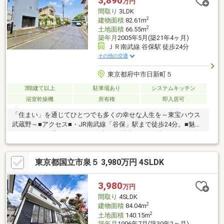
3,890
万円
詩情を宿した、真にラグジュアリーな日常空間と採光、その圧倒
間取り
3LDK
的な量がもたらす優雅な日常その一つの極みが、ここにあります
2
建物面積
82.61m
2
土地面積
66.55m
築年月
2005年5月(築21年4ヶ月)
ＪＲ南武線 谷保駅 徒歩24分
その他の交通
東京都府中市日新町５
3階建て以上
駐車場あり
システムキッチン
浴室乾燥機
所有権
即入居可
「住まい」を通じてひとつでも多くの幸せな人生を～東宝ハウス
武蔵野～■アクセス■・JR南武線「谷保」駅まで徒歩24分。■魅力
ポイント■・プライバシーと陽当りに配慮された2階リビングが採
用されています。・全居室2面以上の採光が確保されています。■
設備■・トイレは温水洗浄便座付きです。・給湯器には追い焚き
東京都国立市泉５ 3,980万円 4SLDK
機能が搭載されています。■周辺環境■・府中市立日新小学校まで
徒歩7分。・西友府中四谷店まで徒歩9分。■リフォーム情報■・
2026年5月完了済み。・キッチン、浴室、洗面化粧台、トイレな
3,980
万円
どの水廻り設備交換。・クロス・床の貼替、照明器具・建具の交
間取り
4SLDK
換。・外壁・屋根塗装など。
2
建物面積
84.04m
2
土地面積
140.15m
築年月
1996年7月(築30年2ヶ月)