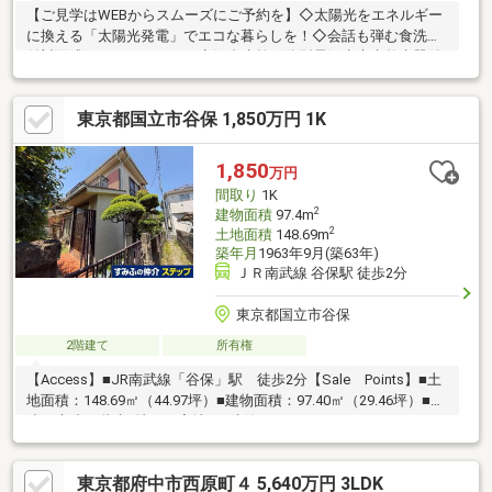
【ご見学はWEBからスムーズにご予約を】◇太陽光をエネルギー
に換える「太陽光発電」でエコな暮らしを！◇会話も弾む食洗機
付対面式システムキッチン◇混合水栓一体型電解水素水整水器付
で水にもこだわった暮らし◇浴室テレビ・ミストサウナ・ジェッ
トバス付きの１日の疲れを癒すバスルーム◇奥行のあるウォーク
東京都国立市谷保 1,850万円 1K
インクローゼットでたっぷり収納◇エコジョーズでエコライフ！
◇空気を汚さず暖かい床暖房◇宅配ボックス付きで再配達の手間
が省けます◎◇南向きバルコニーは洗濯物もよく乾きます♪◇電
1,850
万円
気自動車専用のEVコンセントでガソリンスタンドに行く手間が省
間取り
1K
けます。◇詳細はお気軽にお問い合わせください！
2
建物面積
97.4m
2
土地面積
148.69m
築年月
1963年9月(築63年)
ＪＲ南武線 谷保駅 徒歩2分
東京都国立市谷保
2階建て
所有権
【Access】■JR南武線「谷保」駅 徒歩2分【Sale Points】■土
地面積：148.69㎡（44.97坪）■建物面積：97.40㎡（29.46坪）■構
造：木造２階建■地目：宅地■再建築不可
東京都府中市西原町４ 5,640万円 3LDK