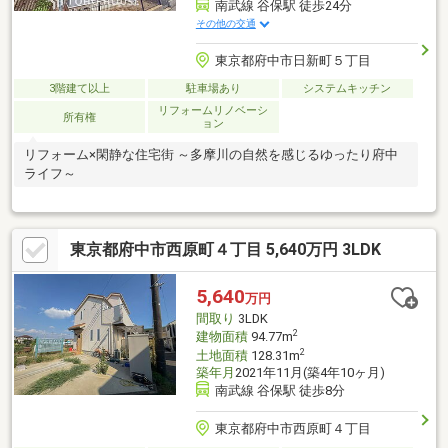
南武線 谷保駅 徒歩24分
その他の交通
東京都府中市日新町５丁目
3階建て以上
駐車場あり
システムキッチン
リフォームリノベーシ
所有権
ョン
リフォーム×閑静な住宅街 ～多摩川の自然を感じるゆったり府中
ライフ～
東京都府中市西原町４丁目 5,640万円 3LDK
5,640
万円
間取り
3LDK
2
建物面積
94.77m
2
土地面積
128.31m
築年月
2021年11月(築4年10ヶ月)
南武線 谷保駅 徒歩8分
東京都府中市西原町４丁目