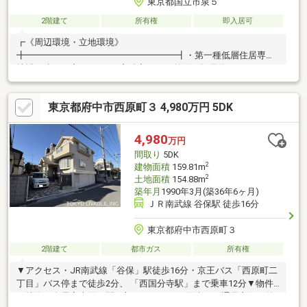
東京都国立市泉５
2階建て
所有権
即入居可
┏《周辺環境・立地環境》
╋━━━━━━━━━━━━━━━━━┫・第一種低層住居専用
地域・建ぺい率：3０％・容積率60％・前面は幅員約５ｍのゆっ
たりした道路です・通りから１本奥に入っており、前面道路は私
道につき交通量も少なく、 静かな環境でお過ごしいただけます
東京都府中市西原町３ 4,980万円 5DK
┏《室内の特徴》╋━━━━━━━━━━━━━━━━━┫・
１・２階どちらも南側に開口部のある明るい室内です。・南側の
前面に棟がなく明るく開放感があります・１階・２階のどちらに
4,980
万円
もお手洗い・洗面台がついております・共有のゴミスペースがあ
間取り
5DK
る為、維持管理された住環境です。※近隣所有者も含めて持ち分
2
建物面積
159.81m
あり
2
土地面積
154.88m
築年月
1990年3月(築36年6ヶ月)
ＪＲ南武線 谷保駅 徒歩16分
東京都府中市西原町３
2階建て
都市ガス
所有権
▼アクセス・JR南武線「谷保」駅徒歩16分・京王バス「西原町二
丁目」バス停まで徒歩2分、 「西国分寺駅」まで乗車12分▼物件
の特徴・全居室南面に開口部があるため、陽当り・通風良好・納