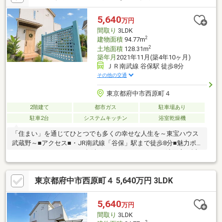
5,640
万円
間取り
3LDK
2
建物面積
94.77m
2
土地面積
128.31m
築年月
2021年11月(築4年10ヶ月)
ＪＲ南武線 谷保駅 徒歩8分
その他の交通
東京都府中市西原町４
2階建て
都市ガス
駐車場あり
駐車2台
システムキッチン
浴室乾燥機
「住まい」を通じてひとつでも多くの幸せな人生を～東宝ハウス
武蔵野～■アクセス■・JR南武線「谷保」駅まで徒歩8分■魅力ポ
イント■・カースペース2台(車種による)・キッチンと洗面室が近
く、家事動線良好・ウォークインクローゼットやロフトを含む、
豊富な収納付き・LDKには多用途に活用可能なタタミコーナーが
東京都府中市西原町４ 5,640万円 3LDK
隣接しています・ご家族との会話が弾む対面式キッチン■設備■・
食器洗乾燥機、グリル付き3口ガスコンロ搭載の機能的なキッチ
ン・天候に関係なく洗濯物を干せる浴室乾燥機付き■周辺環境■・
5,640
万円
ダイエー国立店:徒歩8分・国立市立国立第七小学校:徒歩4分
間取り
3LDK
2