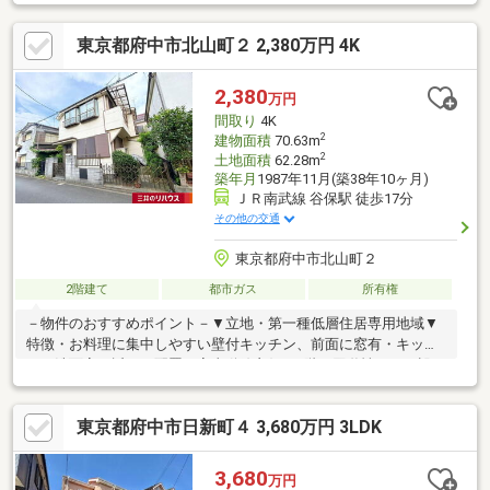
戸やクローゼット等、収納豊富な間取り・駐車場平置＋ビルトイ
ン1台 ＋バイク・自転車置き場、物置等として利用できる車庫あ
東京都府中市北山町２ 2,380万円 4K
り・敷地内南側にお庭あり〇2010年リフォーム履歴ありキッチン
交換・浴室交換・洗面台交換・便座交換和室畳交換・フローリン
グ交換・クロス張替 等※建ぺい率、容積率超過の為、 再建築
2,380
万円
時には同規模の建物は建築不可※地下の建物資料がない為、地下
間取り
4K
面積の不算入措置はご利用不可
2
建物面積
70.63m
2
土地面積
62.28m
築年月
1987年11月(築38年10ヶ月)
ＪＲ南武線 谷保駅 徒歩17分
その他の交通
東京都府中市北山町２
2階建て
都市ガス
所有権
－物件のおすすめポイント－▼立地・第一種低層住居専用地域▼
特徴・お料理に集中しやすい壁付キッチン、前面に窓有・キッチ
ンと洗面室を近くに配置、家事動線良好・2階は回遊性のある設
計・和室約6.0帖に収納付の納戸を設置・約3.7帖のグルニエ等、
随所に収納を確保▼周辺環境・府中市立府中第七小学校 徒歩4分
東京都府中市日新町４ 3,680万円 3LDK
(約300m)・北山町第2公園 徒歩4分(約260m)※本物件は規定の建ぺ
い率・容積率をオーバーしており、再建築にあたり同規模の建築
物は建築できません■ ご希望の住まい探しをお手伝いします
3,680
万円
━━━━━・・・物件の詳細・ご相談はお気軽にお問い合わせく