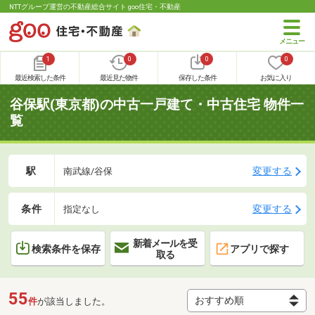
NTTグループ運営の不動産総合サイト goo住宅・不動産
1
0
0
0
最近検索した条件
最近見た物件
保存した条件
お気に入り
谷保駅(東京都)の中古一戸建て・中古住宅 物件一
覧
駅
変更する
南武線/谷保
条件
変更する
指定なし
新着メールを受
検索条件を保存
アプリで探す
取る
55
件
が該当しました。