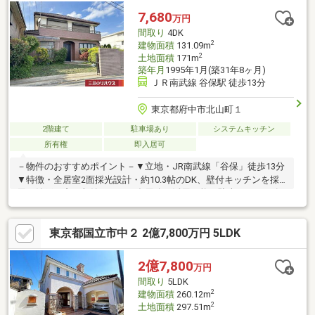
7,680
万円
間取り
4DK
2
建物面積
131.09m
2
土地面積
171m
築年月
1995年1月(築31年8ヶ月)
ＪＲ南武線 谷保駅 徒歩13分
東京都府中市北山町１
2階建て
駐車場あり
システムキッチン
所有権
即入居可
－物件のおすすめポイント－▼立地・JR南武線「谷保」徒歩13分
▼特徴・全居室2面採光設計・約10.3帖のDK、壁付キッチンを採
用・納戸は窓・収納があり、多用途に活用可能・駐車スペース有
(車種による)・即お引渡可能(残金精算後)▼設備・TVモニタ付イ
ンターホン▼周辺環境・スーパー「サミットストア府中西原店」
東京都国立市中２ 2億7,800万円 5LDK
徒歩10分(約780m)・府中市立府中第七小学校 徒歩4分(約290m)※
地目:畑(現況地目:宅地)※容積率は前面道路幅員にて160％■ ご希望
の住まい探しをお手伝いします ━━━━━・・・物件の詳細・ご
2億7,800
万円
相談はお気軽にお問い合わせください。
間取り
5LDK
2
建物面積
260.12m
2
土地面積
297.51m