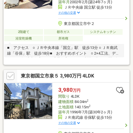
築年月
2002年2月(築24年7ヶ月)
ＪＲ中央線 国立駅 徒歩13分
その他の交通
東京都国立市中２
2階建て
都市ガス
システムキッチン
浴室乾燥機
所有権
■ アクセス ○ ＪＲ中央本線「国立」駅 徒歩13分 ○ ＪＲ南武
線「谷保」駅 徒歩18分■ おすすめポイント ○ 2×4工法、デザ
イナーズの注文住宅 ○ 二世帯住宅としても利用可能 ○ 2駅2路
線利用可能な立地 ○ 土地面積 297.51平米 ○ 建物面積 260.12平
米 ○ 約29.2帖の広々としたLDK ○ 全居室８帖以上 ○ 南向きバ
東京都国立市泉５ 3,980万円 4LDK
ルコニーにより日当たり良好 ○ 開放感のある吹抜 ○ 地下には
シャワールーム有 ○ 落ち着いた雰囲気の和室 ○ 収納豊富なウ
ォークインクローゼット ○ カースペース有 ○ 第一種低層住居
3,980
万円
専用地域の閑静な住宅街
間取り
4LDK
2
建物面積
84.04m
2
土地面積
140.15m
築年月
1996年7月(築30年2ヶ月)
ＪＲ南武線 谷保駅 徒歩15分
その他の交通