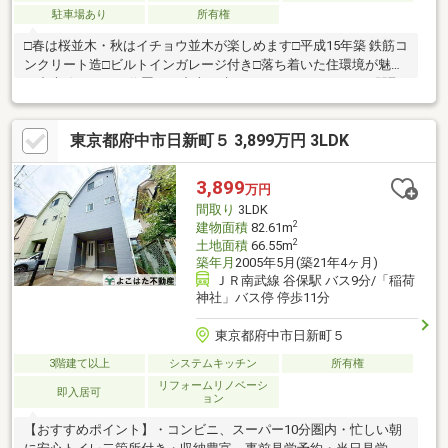
駐車場あり
所有権
□春は桜並木・秋はイチョウ並木が楽しめます□平成15年築 鉄筋コ
ンクリート造□ビルトインガレージ付き□落ち着いた住環境が魅力
の中央線エリアに位置する中古戸建□3LDKのゆったりとした間取
りで、ファミリーにもおすすめ平日・休日問わずご案内可能で
す。ぜひお気軽にお問い合わせください。【お電話】03-3518-
東京都府中市日新町５ 3,899万円 3LDK
5862【見学予約】は赤い「見学予約する」をクリック♪
3,899
万円
間取り
3LDK
2
建物面積
82.61m
2
土地面積
66.55m
築年月
2005年5月(築21年4ヶ月)
ＪＲ南武線 谷保駅 バス9分/「稲荷
神社」バス停 停歩11分
東京都府中市日新町５
3階建て以上
システムキッチン
所有権
リフォームリノベーシ
即入居可
ョン
【おすすめポイント】・コンビニ、スーパー10分圏内・忙しい朝