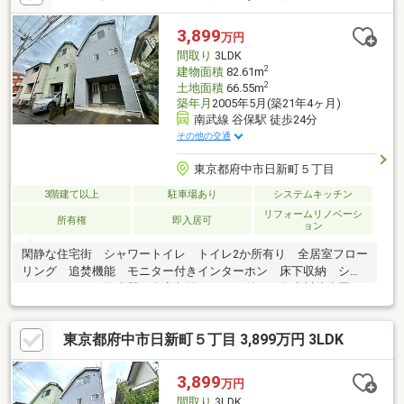
3,899
万円
間取り
3LDK
2
建物面積
82.61m
2
土地面積
66.55m
築年月
2005年5月(築21年4ヶ月)
南武線 谷保駅 徒歩24分
その他の交通
東京都府中市日新町５丁目
3階建て以上
駐車場あり
システムキッチン
リフォームリノベーシ
所有権
即入居可
ョン
閑静な住宅街 シャワートイレ トイレ2か所有り 全居室フロー
リング 追焚機能 モニター付きインターホン 床下収納 シス
テムキッチン 浄水器 全室収納スペース付き 多摩川徒歩圏
内 前面道路6ｍ公道
東京都府中市日新町５丁目 3,899万円 3LDK
3,899
万円
間取り
3LDK