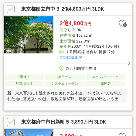
東京都国立市中３ 2億4,800万円 3LDK
2億4,800
万円
間取り
3LDK
2
建物面積
162.22m
2
土地面積
222.8m
築年月
2003年11月(築22年10ヶ月)
ＪＲ南武線 谷保駅 徒歩12分
その他の交通
東京都国立市中３
2階建て
都市ガス
ルーフバルコニー
駐車場あり
システムキッチン
床暖房
新・東京百景にも選出された美しき並木道、その沿いそんな恵ま
れた地に聳え立つのは、敷地面積67坪、建物面積49坪という圧倒
的スケールを誇るＲＣ造の平成15年築堅牢なコンクリートの美を
貫く、一枚の絵画のように美しいガレージハウス。宙を舞うよう
なスケルトン階段と透明な美意識が宿る空中回廊が、抜群の採光
東京都府中市日新町５ 3,890万円 3LDK
性を実現そんな、知的なギミックに富んだ住空間から連続する広
大なバルコニーは、瑞々しい木々と蒼い空を独占する特別なサン
クチュアリ。そこにあるのは、圧倒的なボリュームの中に知性と