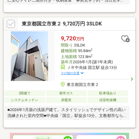
に安心トイレ二箇所付き・収納豊富 事前見学予約・当日見学希
望・ローン相談などお気軽にお問合せ下さい。 フリーダイヤル
でよこはた不動産本店売買部までお気軽に！ (0120-555-899)
［通話料無料］携帯電話からもご利用できます。
東京都国立市東２ 9,720万円 3SLDK
9,720
万円
間取り
3SLDK
2
建物面積
95.84m
2
土地面積
123.8m
築年月
2026年1月(築1年未満)
ＪＲ中央線 国立駅 徒歩13分
その他の交通
東京都国立市東２
2階建て
都市ガス
駐車場あり
システムキッチン
床暖房
浴室乾燥機
■2026年1月築の浅築戸建て。スタイリッシュでデザイン性の高い
洗練された室内空間■中央線「国立」駅徒歩13分。文教都市なら
ではの落ち着いた街並みと良好な住環境■家族みんなが広々と寛
げる、開放感あふれる18.9帖の大空間リビング・ダイニング・キ
ッチン■足元から心地よく部屋全体を暖める床暖房や、家事をア