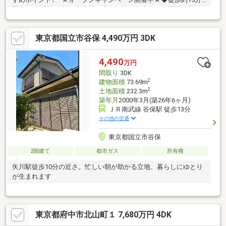
圏内で2駅利用可能！◆土地は広々42坪で陽当たりも眺望も良好
♪◆生活に彩りを与えてくれる広いお庭付き☆ 売主様が丁寧に
お手入れされています！◆納戸＆小屋裏収納付きの4LDKタイプ
東京都国立市谷保 4,490万円 3DK
☆◆カースペース2台可能 (車種による) 嬉しいカーポート付き
です！◆徒歩15分圏内にお買い物スポットが充実♪◆小中学校徒
歩約5分圏内で親御様も安心の立地☆＊オープンキャンペーン詳
4,490
万円
細は下記の「プレゼント情報」をご覧ください！＊いつでもお気
間取り
3DK
軽にお問い合わせください♪
2
建物面積
73.69m
2
土地面積
232.3m
築年月
2000年3月(築26年6ヶ月)
ＪＲ南武線 谷保駅 徒歩13分
その他の交通
東京都国立市谷保
2階建て
都市ガス
所有権
矢川駅徒歩10分の近さ。忙しい朝が助かる立地、暮らしにゆとり
が生まれます
東京都府中市北山町１ 7,680万円 4DK