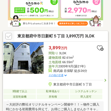
シストする食洗機など設備充実■前道はゆとりある5.4mの公道に
面しており、車のお出し入れや日々の移動もスムーズ■カースペ
ース2台駐車可能（縦列）。セカンドカーやお客様用として便利に
活用可能■「国立第三小学校」「国立第一中学校」ともに徒歩7分
圏内（約561m）で子育て世帯にも好立地
東京都府中市日新町５丁目 3,899万円 3LDK
3,899
万円
間取り
3LDK
2
建物面積
82.61m
2
土地面積
66.55m
築年月
2005年9月(築21年)
南武線 谷保駅 徒歩26分
その他の交通
東京都府中市日新町５丁目
3階建て以上
駐車場あり
システムキッチン
浴室乾燥機
所有権
即入居可
～大好評の弊社オリジナルキャンペーン開催中！！～物件ご購入
時にかかる初期費用を抑えて、お得にご購入しませんか？キャン