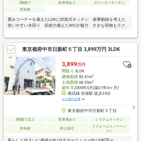
2階建て
駐車場あり
カウンターキッチン
所有権
畳みコーナーを備えたLDKに対面式キッチン 家事動線を考えた
使いやすい水回り 収納力備えたWICが魅力 大きな荷物もラク
ラク収納、固定階段付ロフト有 ワイドバルコニーでお洗濯も快
適 住環境良好です
東京都府中市日新町５丁目 3,899万円 3LDK
3,899
万円
間取り
3LDK
2
建物面積
82.61m
2
土地面積
66.55m
築年月
2005年5月(築21年4ヶ月)
南武線 谷保駅 徒歩24分
その他の交通
東京都府中市日新町５丁目
3階建て以上
駐車場あり
システムキッチン
リフォームリノベーシ
所有権
即入居可
ョン
暮らしと住まいに価値をPLUSするーエムイーPLUS町田ー