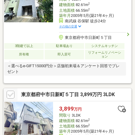
2
建物面積
82.61m
2
土地面積
66.55m
築年月
2005年5月(築21年4ヶ月)
南武線 谷保駅 徒歩24分
その他の交通
東京都府中市日新町５丁目
3階建て以上
駐車場あり
システムキッチン
リフォームリノベーシ
所有権
即入居可
ョン
＜選べるe-GIFT15000円分＞店舗初来場＆アンケート回答でプレ
ゼント
東京都府中市日新町５丁目 3,899万円 3LDK
3,899
万円
間取り
3LDK
2
建物面積
82.61m
2
土地面積
66.55m
築年月
2005年5月(築21年4ヶ月)