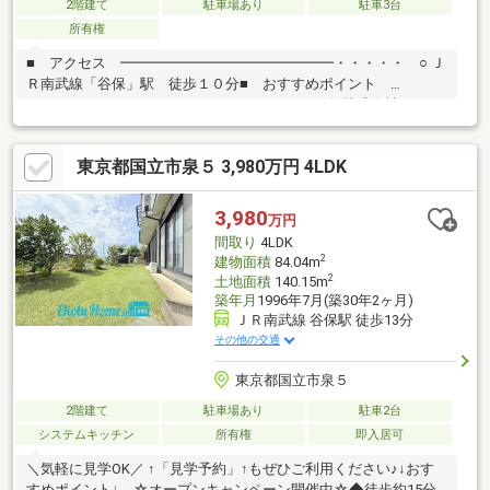
2階建て
駐車場あり
駐車3台
所有権
■ アクセス ━━━━━━━━━━━━━━━・・・・・ ○ Ｊ
Ｒ南武線「谷保」駅 徒歩１０分■ おすすめポイント
━━━━━━━━━━━━━━━・・・・・ 〇 株式会社パナホ
ーム多摩旧施工 〇 電動シャッター付（１階） 〇 ２重窓（1
階） ○ 開放感の溢れる約２１．９帖のＬＤＫ ○ 南向きバルコ
東京都国立市泉５ 3,980万円 4LDK
ニーのため 陽当り良好 ○ 家族との対話が弾む対面式キッチ
ン ○ 収納豊富なウォークインクローゼット有り ○ 約７．７帖
の広々とした主寝室 ○ 全居室に収納有り 〇 24時間換気システ
3,980
万円
ム有
間取り
4LDK
2
建物面積
84.04m
2
土地面積
140.15m
築年月
1996年7月(築30年2ヶ月)
ＪＲ南武線 谷保駅 徒歩13分
その他の交通
東京都国立市泉５
2階建て
駐車場あり
駐車2台
システムキッチン
所有権
即入居可
＼気軽に見学OK／ ↑「見学予約」↑もぜひご利用ください♪↓おす
すめポイント↓ ☆オープンキャンペーン開催中☆◆徒歩約15分