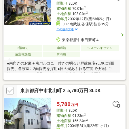
間取り
3LDK
ださい。
2
建物面積
70.01m
2
土地面積
102.04m
築年月
2002年12月(築23年9ヶ月)
ＪＲ南武線 谷保駅 徒歩19分
その他の交通
東京都府中市日新町４
2階建て
南道路
システムキッチン
浴室乾燥機
所有権
●南向きのお庭＋南バルコニー付きの明るい戸建住宅●LDKに3面
採光、各寝室に2面採光を採用●日の光あふれる空間で快適にご生
活いただけます○緑豊かで穏やかな住宅街○徒歩10分圏内にコンビ
ニ、スーパー、ショッピングセンターあり○小学校まで徒歩6分で
子育てにも便利です＊充実した物件設備＊・家事の時短を叶える
東京都府中市北山町２ 5,780万円 3LDK
「食洗機」・雨の日も洗濯物を干せる「浴室換気乾燥機」・大き
なアイテムも収納できる「小屋裏収納」・洗車にも使える「屋外
水栓」
5,780
万円
間取り
3LDK
2
建物面積
91.23m
2
土地面積
156.24m
築年月
2004年8月(築22年1ヶ月)