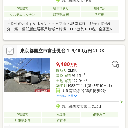
東京都国立市谷保
2階建て
駐車場あり
駐車2台
システムキッチン
浴室乾燥機
所有権
－物件のおすすめポイント－▼立地・JR南武線「谷保」徒歩9
分・第一種低層住居専用地域▼特徴・LDKは約16.8帖、全居室6帖
以上の広さ・会話が弾む対面式キッチン、床下収納付・キッチン
背面にパントリー有・洗面室にランドリースペース有・コミュニ
ケーションを育むリビング階段・主寝室約7.0帖に南西向きバルコ
東京都国立市富士見台１ 9,480万円 2LDK
ニー設置・駐車スペース2台分有(車種による)▼設備・食洗機・浴
室換気乾燥機・宅配ボックス▼周辺環境・浄水公園 徒歩4分(約
300m)■ ご希望の住まい探しをお手伝いします ━━━━━・・・
9,480
万円
物件の詳細・ご相談はお気軽にお問い合わせください。
間取り
2LDK
2
建物面積
93.15m
2
土地面積
132.04m
築年月
1982年11月(築43年10ヶ月)
ＪＲ南武線 谷保駅 徒歩9分
その他の交通
東京都国立市富士見台１
2階建て
南道路
都市ガス
駐車場あり
所有権