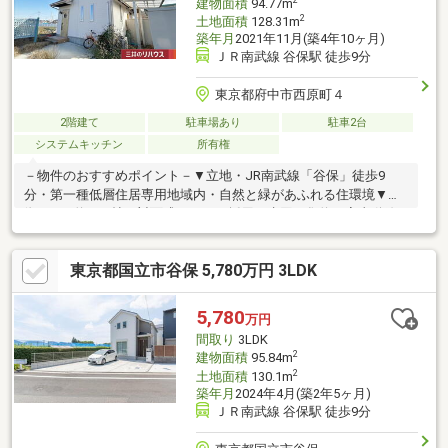
建物面積
94.77m
2
土地面積
128.31m
築年月
2021年11月(築4年10ヶ月)
ＪＲ南武線 谷保駅 徒歩9分
東京都府中市西原町４
2階建て
駐車場あり
駐車2台
システムキッチン
所有権
－物件のおすすめポイント－▼立地・JR南武線「谷保」徒歩9
分・第一種低層住居専用地域内・自然と緑があふれる住環境▼特
徴・LDK約15.7帖、対面式キッチン採用・水回り集約、家事動線
良好・洋室2室にまたがる南西向きバルコニー・約6.0帖の屋根裏
収納があり、季節物など集約可能・各階にトイレがあり、来客時
東京都国立市谷保 5,780万円 3LDK
も気兼ねなく利用可能・カースペース2台分有(車種による)▼設
備・3口コンロ・温水洗浄便座▼周辺環境・谷保第一公園 徒歩6分
(約480m)■ ご希望の住まい探しをお手伝いします
5,780
万円
━━━━━・・・物件の詳細・ご相談はお気軽にお問い合わせく
間取り
3LDK
ださい。
2
建物面積
95.84m
2
土地面積
130.1m
築年月
2024年4月(築2年5ヶ月)
ＪＲ南武線 谷保駅 徒歩9分