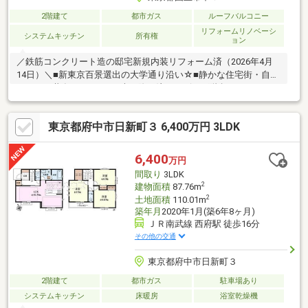
2階建て
都市ガス
ルーフバルコニー
リフォームリノベーシ
システムキッチン
所有権
ョン
／鉄筋コンクリート造の邸宅新規内装リフォーム済（2026年4月
14日）＼■新東京百景選出の大学通り沿い☆■静かな住宅街・自然
エリアが共存■やわらかな光が降り注ぐリビング階段■ルーフバル
コニー・大型テラス■大型ビルトインガレージ付き※管理費：月額
10000円※土地面積：他、ガーデン国立共有他持分有（雑種地4.74
東京都府中市日新町３ 6,400万円 3LDK
㎡[持分]200/3500・雑種地272㎡[持分]200/3500）【2026年4月14
日リフォーム完了】・リフォーム詳細はお問い合わせください
☆「スーモを見て」とお電話下さい！お問い合わせは⇒0120-880-
6,400
万円
258【通話料無料】
間取り
3LDK
2
建物面積
87.76m
2
土地面積
110.01m
築年月
2020年1月(築6年8ヶ月)
ＪＲ南武線 西府駅 徒歩16分
その他の交通
東京都府中市日新町３
2階建て
都市ガス
駐車場あり
システムキッチン
床暖房
浴室乾燥機