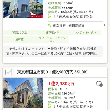
2
建物面積
82.61m
2
土地面積
66.55m
築年月
2005年5月(築21年4ヶ月)
ＪＲ南武線 谷保駅 徒歩24分
東京都府中市日新町５
3階建て以上
駐車場あり
システムキッチン
リフォームリノベーシ
所有権
ョン
－物件のおすすめポイント－▼特徴・明るく通風良好な3階建住
宅・南東向きバルコニーに面するLDK約14.2帖・駐車場有(車種に
よる)▼設備・TVモニタ付インターホン▼2026年5月内外装リフォ
ーム済【交換】キッチン、浴室、洗面化粧台、トイレ 等【張替】
フローリング(LDK・全洋室・廊下)、クロス(壁・天井) 等【その
東京都国立市東３ 1億2,980万円 5SLDK
他】外壁・屋根塗装 他▼周辺環境・府中四谷ショッピングセンタ
ー 徒歩7分(約500m)※南東側通路は建築基準法に定める道路ではあ
りません■ ご希望の住まい探しをお手伝いします
1億2,980
万円
━━━━━・・・物件の詳細・ご相談はお気軽にお問い合わせく
間取り
5SLDK
ださい。
2
建物面積
126.69m
2
土地面積
375.02m
築年月
2010年3月(築16年6ヶ月)
ＪＲ中央線 国立駅 徒歩14分