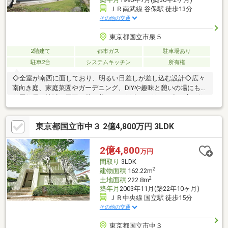
ＪＲ南武線 谷保駅 徒歩13分
その他の交通
東京都国立市泉５
2階建て
都市ガス
駐車場あり
駐車2台
システムキッチン
所有権
◇全室が南西に面しており、明るい日差しが差し込む設計◇広々
南向き庭、家庭菜園やガーデニング、DIYや趣味と憩いの場にも◇
低層住居の地域で周囲も落ち着いた一戸建てが並ぶ、空の広い住
環境◇床下収納付きのキッチンや、独立した和室が隣接する使い
勝手の良いレイアウト・収納スペース充実◇スーパーや公園、市
東京都国立市中３ 2億4,800万円 3LDK
役所などが徒歩圏内【３６５日 年中無休】見学予約システムに
対象日付が指定できない場合でも原則即日ご対応可能です。定休
日を設けない対応力でお客様の見たい知りたいを叶えます。【住
2億4,800
万円
宅ローンに強い！】常時20行以上の金融機関と取引有り。お客様
間取り
3LDK
に合わせて適切なプランをご提案させて頂きます。
2
建物面積
162.22m
2
土地面積
222.8m
築年月
2003年11月(築22年10ヶ月)
ＪＲ中央線 国立駅 徒歩15分
その他の交通
東京都国立市中３