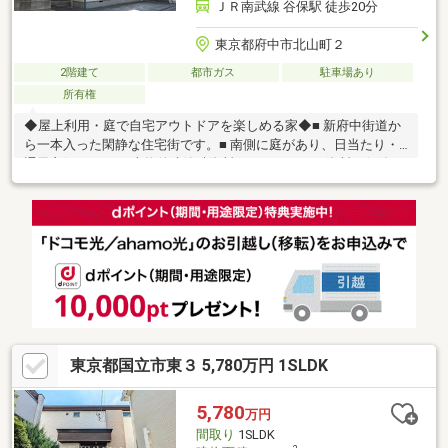
ＪＲ南武線 谷保駅 徒歩20分
東京都府中市北山町２
2階建て
都市ガス
駐車場あり
所有権
◆屋上利用・庭で自宅アウトドアを楽しめる家◆■ 新府中街道か
ら一本入った閑静な住宅街です。■ 南側に庭があり、日当たり・
通風良好です。・ 本物件建築時資料、メンテナンス資料を保管し
ております。・ 60年点検システム、継承できます。■ 売主にて室
内ハウスクリーニング実施済です。
東京都国立市東３ 5,780万円 1SLDK
5,780
万円
間取り
1SLDK