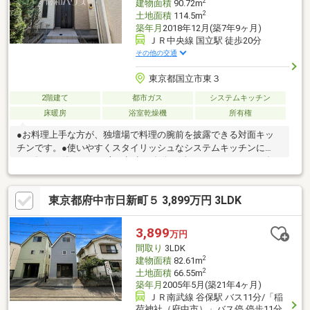
2
建物面積
90.72m
2
土地面積
114.5m
築年月
2018年12月(築7年9ヶ月)
ＪＲ中央線 国立駅 徒歩20分
その他の交通
東京都国立市東３
2階建て
都市ガス
システムキッチン
床暖房
浴室乾燥機
所有権
●お料理上手な方が、独壇場で料理の腕前を披露できる対面キッ
チンです。●使いやすくスタイリッシュなシステムキッチンに
は、毎日お使いになる方の視点が存分に活かされています。●各
居室は2面採光により、明るく開放的な空間となっています。●住
まいの事なら地元で豊富な実績を誇る、地域密着の当社へお任せ
東京都府中市日新町５ 3,899万円 3LDK
下さい！●日当たりや設備仕様など、実際に行ってみないと分か
らないことも多くございます。お気軽にお問い合わせください。
●経験豊かなスタッフが分譲地だけでなく学校、スーパー、公園
3,899
万円
と周辺環境も合わせてご案内致します。
間取り
3LDK
2
建物面積
82.61m
2
土地面積
66.55m
築年月
2005年5月(築21年4ヶ月)
ＪＲ南武線 谷保駅 バス11分/「稲
荷神社（府中市）」バス停 停歩11分