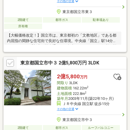
その他の交通
東京都国立市東３
2階建て
都市ガス
駐車場あり
所有権
【大幅価格改定！】国立市は、東京都初の「文教地区」である都
内屈指の閑静な住宅街で良好な住環境。中央線「国立」駅14分と
なっており、「新宿」駅直通のため都心へのアクセスも便利♪2駅
2路線利用可能な利便性に加え、周辺には学校やスーパーが揃い安
心の住環境。こちらの土地は自由設計が可能なため、暮らしに合
東京都国立市中３ 2億5,800万円 3LDK
わせた邸宅を実現できます。希望の建築プランを即日作成可能で
すので、お気軽にご連絡ください。＊ランディックスについて＊
【2019年東証グロース市場上場】城南エリアにて年間売上250億
2億5,800
万円
円とNo.1の分譲、販売実績がございます。即日のご案内も可能で
間取り
3LDK
すので、お気軽にお問い合わせください！
2
建物面積
162.22m
2
土地面積
222.8m
築年月
2003年11月(築22年10ヶ月)
ＪＲ中央線 国立駅 徒歩15分
その他の交通
東京都国立市中３
2階建て
都市ガス
ルーフバルコニー