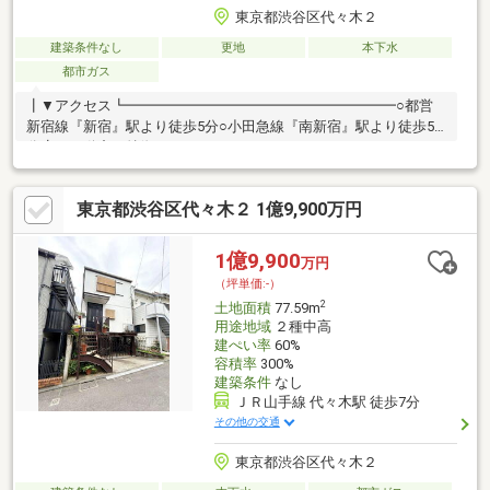
東京都渋谷区代々木２
建築条件なし
更地
本下水
都市ガス
┃▼アクセス┗━━━━━━━━━━━━━━━━━━━○都営
新宿線『新宿』駅より徒歩5分○小田急線『南新宿』駅より徒歩5
分┃▼不動産の特徴
┗━━━━━━━━━━━━━━━━━━━○条件付き売地では
ございません。お好きなハウスメーカー・工務店で建築可能で
東京都渋谷区代々木２ 1億9,900万円
す。○建物の参考プランをご用意しております。お客様の希望に
合わせて、建物プランをご用意することも可能です。お気軽にお
申し付けください。○前面道路：東側公道約5.4m○宅地地盤面が前
1億9,900
万円
面道路よりも高くなっているため、道路からの目線が気になりま
（坪単価:-）
せん。
2
土地面積
77.59m
用途地域
２種中高
建ぺい率
60%
容積率
300%
建築条件
なし
ＪＲ山手線 代々木駅 徒歩7分
その他の交通
東京都渋谷区代々木２