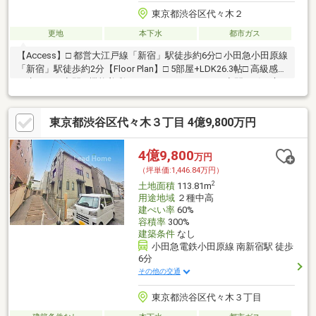
東京都渋谷区代々木２
更地
本下水
都市ガス
【Access】□ 都営大江戸線「新宿」駅徒歩約6分□ 小田急小田原線
「新宿」駅徒歩約2分【Floor Plan】□ 5部屋+LDK26.3帖□ 高級感あ
る水まわり空間□ 機能美彩るセパレートキッチン□ 空間を引き立
てる4.5帖の畳スペース□ 生活感を抑え、美しく整うパントリー□
5.1帖のルーフバルコニー【Recommendation】新宿駅徒歩6分と
東京都渋谷区代々木３丁目 4億9,800万円
いう都心の中心にありながら、一歩奥へ入ると、喧騒を感じさせ
ない落ち着いた街並みが広がります。大通りから距離を保った住
宅エリアは、都市の利便性と穏やかな住環境を両立した希少なロ
4億9,800
万円
ケーションです
（坪単価:1,446.84万円）
2
土地面積
113.81m
用途地域
２種中高
建ぺい率
60%
容積率
300%
建築条件
なし
小田急電鉄小田原線 南新宿駅 徒歩
6分
その他の交通
東京都渋谷区代々木３丁目