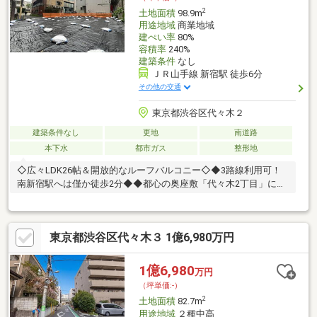
2
土地面積
98.9m
用途地域
商業地域
建ぺい率
80%
容積率
240%
建築条件
なし
ＪＲ山手線 新宿駅 徒歩6分
その他の交通
東京都渋谷区代々木２
建築条件なし
更地
南道路
本下水
都市ガス
整形地
◇広々LDK26帖＆開放的なルーフバルコニー◇◆3路線利用可！
南新宿駅へは僅か徒歩2分◆◆都心の奥座敷「代々木2丁目」に住
まう
◆◇◆◇◆◇◆◇◆◇◆◇◆◇◆◇◆◇◆◇◆◇◆◇◆【ラ
イフプラン】本物件においての住宅ローンシミュレーションはも
東京都渋谷区代々木３ 1億6,980万円
ちろん、本物件購入後１０～２０年後のライフサイクルの変化を
見据えた長期的なライフプランシミュレーションを実施します。
【物件調査報告書】本物件に関する独自の物件調査報告書を作成
1億6,980
万円
します。重要事項説明に載らないような住んでから気になる事項
（坪単価:-）
を色々な角度から調査して、お客様にとっての購入リスクの有無
2
土地面積
82.7m
を徹底的に確認して提供します
用途地域
２種中高