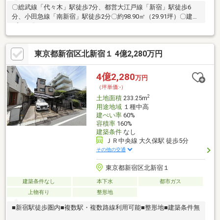
〇総武線「代々木」駅徒歩7分、都営大江戸線「新宿」駅徒歩6
分、小田急線「南新宿」駅徒歩2分〇約98.90㎡（29.91坪）〇建物
プラン有
東京都新宿区北新宿１ 4億2,280万円
4億2,280
万円
（坪単価:-）
2
土地面積
233.25m
用途地域
１種中高
建ぺい率
60%
容積率
160%
建築条件
なし
ＪＲ中央線 大久保駅 徒歩5分
その他の交通
東京都新宿区北新宿１
建築条件なし
本下水
都市ガス
上物有り
整形地
■新宿駅徒歩圏内■複数駅・複数路線利用可能■整形地■建築条件無