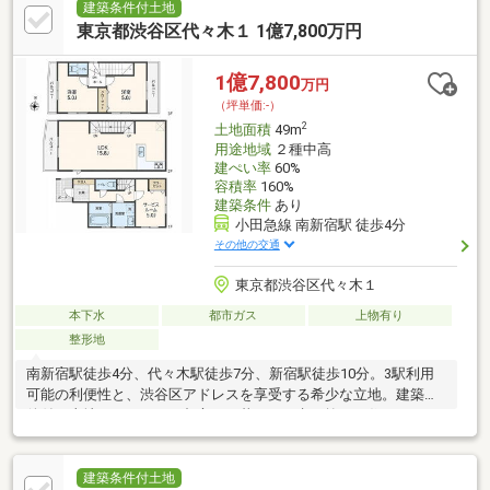
建築条件付土地
東京都渋谷区代々木１ 1億7,800万円
1億7,800
万円
（坪単価:-）
2
土地面積
49m
用途地域
２種中高
建ぺい率
60%
容積率
160%
建築条件
あり
小田急線 南新宿駅 徒歩4分
その他の交通
東京都渋谷区代々木１
本下水
都市ガス
上物有り
整形地
南新宿駅徒歩4分、代々木駅徒歩7分、新宿駅徒歩10分。3駅利用
可能の利便性と、渋谷区アドレスを享受する希少な立地。建築条
件付き土地だからこそ、都心での暮らしを考え抜いた住まいをご
提案いたします。
建築条件付土地