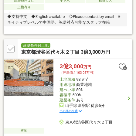
建築条件なし
本下水
都市ガス
上物有り
◆支持中文 ◆English available ◇Please contact by email ※
ネイティブレベルで中国語、英語対応可能なスタッフ在籍
建築条件付土地
東京都渋谷区代々木２丁目 3億3,000万円
3億3,000
万円
（坪単価:1,103.05万円）
2
土地面積
98.9m
用途地域
商業地域
建ぺい率
80%
容積率
500%
建築条件
あり
山手線 新宿駅 徒歩6分
その他の交通
東京都渋谷区代々木２丁目
更地