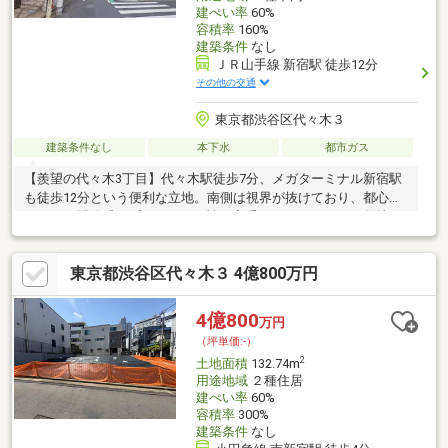
建ぺい率
60%
容積率
160%
建築条件
なし
ＪＲ山手線 新宿駅 徒歩12分
その他の交通
東京都渋谷区代々木３
建築条件なし
本下水
都市ガス
【羨望の代々木3丁目】代々木駅徒歩7分、メガターミナル新宿駅
も徒歩12分という便利な立地。南側は視界が抜けており、都心な
らではの開放感とプライベート性を享受できます。82㎡の敷地
に、こだわりの邸宅を！
東京都渋谷区代々木３ 4億800万円
4億800
万円
（坪単価:-）
2
土地面積
132.74m
用途地域
２種住居
建ぺい率
60%
容積率
300%
建築条件
なし