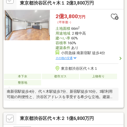
東京都渋谷区代々木１ 2億3,800万円
2億3,800
万円
（坪単価:-）
2
土地面積
66m
用途地域
２種中高
建ぺい率
60%
容積率
160%
建築条件
あり
小田急線 南新宿駅 徒歩4分
その他の交通
東京都渋谷区代々木１
本下水
都市ガス
上物有り
整形地
南新宿駅徒歩4分、代々木駅徒歩7分、新宿駅徒歩10分。3駅利用
可能の利便性と、渋谷区アドレスを享受する希少な立地。建築条
件付き土地だからこそ、都心での暮らしを考え抜いた住まいをご
提案いたします。
東京都渋谷区代々木２ 1億6,800万円