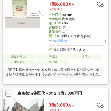
1億6,800
万円
（坪単価:-）
2
土地面積
50.2m
用途地域
商業地域
建ぺい率
60%
容積率
240%
建築条件
なし
ＪＲ山手線 新宿駅 徒歩6分
その他の交通
東京都渋谷区代々木２
建築条件なし
南道路
本下水
都市ガス
整形地
【新宿】駅が徒歩６分の好立地！南道路で陽当り良好◎ターミナ
ル駅が徒歩圏ながら本地は大通りから1本入った落ち着いた住環境
です♪
東京都渋谷区代々木２ 3億3,000万円
3億3,000
万円
（坪単価:-）