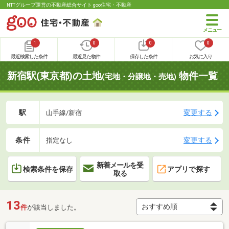
NTTグループ運営の不動産総合サイト goo住宅・不動産
1
0
0
0
最近検索した条件
最近見た物件
保存した条件
お気に入り
新宿駅(東京都)の土地
物件一覧
(宅地・分譲地・売地)
駅
変更する
山手線/新宿
条件
変更する
指定なし
新着メールを受
検索条件を保存
アプリで探す
取る
13
件
が該当しました。