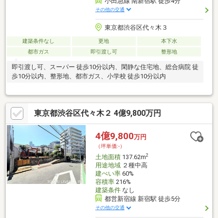
小田急線 南新宿駅 徒歩4分
その他の交通
東京都渋谷区代々木３
建築条件なし
更地
本下水
都市ガス
即引渡し可
整形地
即引渡し可、スーパー 徒歩10分以内、閑静な住宅地、総合病院 徒
歩10分以内、整形地、都市ガス、小学校 徒歩10分以内
東京都渋谷区代々木２ 4億9,800万円
4億9,800
万円
（坪単価:-）
2
土地面積
137.62m
用途地域
２種中高
建ぺい率
60%
容積率
216%
建築条件
なし
都営新宿線 新宿駅 徒歩5分
その他の交通