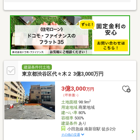
建築条件付土地
東京都渋谷区代々木２ 3億3,000万円
3億3,000
万円
（坪単価:-）
2
土地面積
98.9m
用途地域
商業地域
建ぺい率
80%
容積率
500%
建築条件
あり
小田急線 南新宿駅 徒歩2分
その他の交通