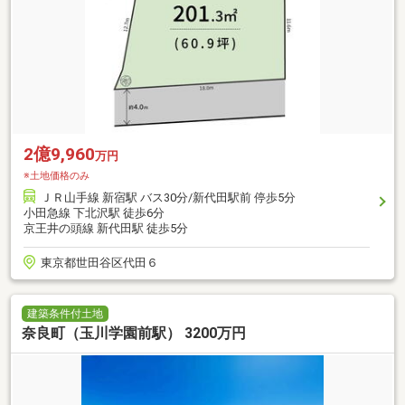
2億9,960
万円
※土地価格のみ
ＪＲ山手線 新宿駅 バス30分/新代田駅前 停歩5分
小田急線 下北沢駅 徒歩6分
京王井の頭線 新代田駅 徒歩5分
東京都世田谷区代田６
建築条件付土地
奈良町（玉川学園前駅） 3200万円