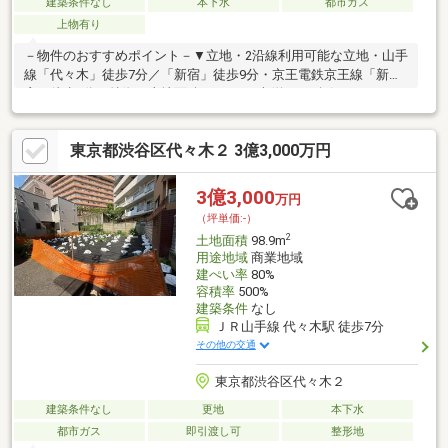
建築条件なし
本下水
都市ガス
上物有り
－物件のおすすめポイント－▼立地・2沿線利用可能な立地・山手
線「代々木」徒歩7分／「新宿」徒歩9分・京王電鉄京王線「新
宿」徒歩6分▼特徴・土地面積は77.59平米(約23.47坪)※セットバ
ック3.6平米を含む・建ぺい率60％、容積率300％・前面道路は北
西側幅員約4.0m(私道)・建築条件付宅地販売ではありません・お
東京都渋谷区代々木２ 3億3,000万円
好きなハウスメーカー・工務店で建築可能・現況古家有、詳細は
お問い合わせください※容積率は前面道路幅員により160％に制限
されます■ ご希望の住まい探しをお手伝いします
3億3,000
万円
━━━━━・・・物件の詳細・ご相談はお気軽にお問い合わせく
（坪単価:-）
ださい。
2
土地面積
98.9m
用途地域
商業地域
建ぺい率
80%
容積率
500%
建築条件
なし
ＪＲ山手線 代々木駅 徒歩7分
その他の交通
東京都渋谷区代々木２
建築条件なし
更地
本下水
都市ガス
即引渡し可
整形地