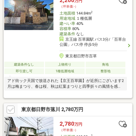
2,200
万円
━━━━━・・・物件の詳細・ご相談はお気軽にお問い合わせく
（坪単価:-）
ださい。
2
土地面積
144.84m
用途地域
１種低層
建ぺい率
40%
容積率
80%
建築条件
なし
京王線 百草園駅 バス3分/「百草台
公園」バス停 停歩5分
東京都日野市百草
建築条件なし
上物有り
角地
即引渡し可
1種低層地域
整形地
アド街ック天国で放送された【京王百草園】が近所にございます2
月は梅まつり、春は桜、秋は紅葉まつりと四季折々の風情を感じ
られます♪
東京都日野市落川 2,780万円
2,780
万円
（坪単価:-）
2