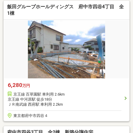
飯田グループホールディングス 府中市四谷4丁目 全
1棟
6,280
万円
京王線 百草園駅 車利用 2.6km
京王線 中河原駅 徒歩18分
ＪＲ南武線 西府駅 車利用 2.2km
東京都府中市四谷４
府中市四谷3丁目 全2棟 新築分譲住宅