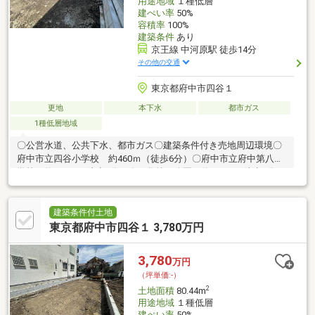
用途地域
１種低層
建ぺい率
50%
容積率
100%
建築条件
あり
京王線 中河原駅 徒歩14分
その他の交通
東京都府中市四谷１
更地
本下水
都市ガス
1種低層地域
〇公営水道、公共下水、都市ガス〇建築条件付き売地周辺環境〇
府中市立四谷小学校 約460ｍ（徒歩6分）〇府中市立府中第八中
学校 約290ｍ（徒歩4分）〇四谷第二公園 約110ｍ（徒歩2分）
〇西府緑地 約320ｍ（徒歩4分）〇西友中河原店 約1000ｍ（徒
歩13分）〇セリアライフ府中中河原店 約1100ｍ（徒歩14分）〇
ファミリーマート府中四谷通り店 約470ｍ（徒歩6分）※建築条
建築条件付土地
件付売地とは、3ヶ月以内に売主もしくは売主が指定した建築業者
東京都府中市四谷１ 3,780万円
と建築請負契約が成立しなかった場合、売買契約は白紙となりま
す。
3,780
万円
（坪単価:-）
2
土地面積
80.44m
用途地域
１種低層
建ぺい率
50%