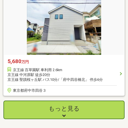
5,680
万円
京王線 百草園駅 車利用 2.6km
京王線 中河原駅 徒歩20分
京王線 聖蹟桜ヶ丘駅 バス10分/「府中四谷橋北」 停歩6分
東京都府中市四谷３
もっと見る