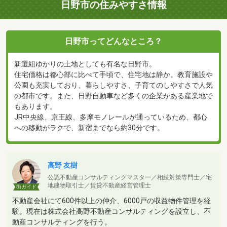
日野市の住みやすさ情報
日野市ってどんなところ？
新選組ゆかりの土地としても有名な日野市。
住宅価格は都心部に比べて手頃で、住宅地は静か。教育施設や
公園も充実しており、暮らしやすさ、子育てのしやすさで人気
の都市です。また、日野自動車など多くの企業がある産業地で
もあります。
JR中央線、京王線、多摩モノレールが通っているため、都心
への移動がラクで、新宿までなら約30分です。
高野 友樹
公認不動産コンサルティングマスター／相続対策専門士／宅
地建物取引士／賃貸不動産経営管理士
街ガイド
不動産会社にて600件以上の仲介、6000戸の収益物件管理を経
験。現在は株式会社高野不動産コンサルティングを設立し、不
動産コンサルティングを行う。