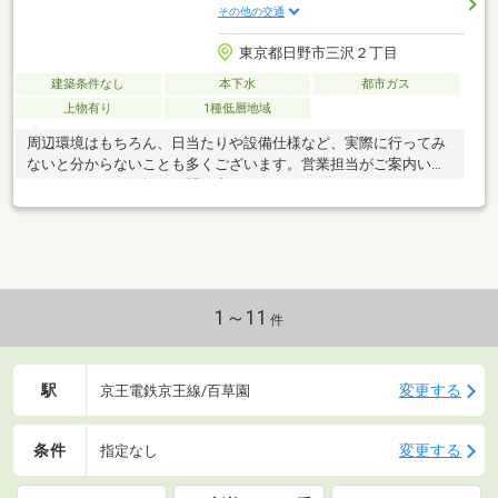
その他の交通
東京都日野市三沢２丁目
建築条件なし
本下水
都市ガス
上物有り
1種低層地域
周辺環境はもちろん、日当たりや設備仕様など、実際に行ってみ
ないと分からないことも多くございます。営業担当がご案内いた
しますので、お気軽にお問い合わせください。
1～11
件
駅
変更する
京王電鉄京王線/百草園
条件
変更する
指定なし