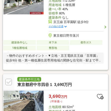
土地面積
112.32m
用途地域
１種低層
建ぺい率
40%
容積率
80%
建築条件
なし
京王線 百草園駅 徒歩9分
その他の交通
東京都日野市落川
建築条件なし
本下水
都市ガス
1種低層地域
整形地
－物件のおすすめポイント－▼立地・京王電鉄京王線「百草園」
徒歩9分 他・第一種低層住居専用地域の閑静な住宅街・駅まで平
坦な道のり▼特徴・土地面積112.32平米(約33.97坪)・前面道路は
西側幅員約5.5m公道・建築条件付宅地販売ではないため、お好み
の工務店等で建築可・都市ガス、本下水対応エリア▼周辺環境・
日野市立第八小学校 徒歩4分(約270m)・スーパー「FUJI百草園
建築条件付土地
店」徒歩8分(約630m)・クリエイトS・D日野三沢店 徒歩9分(約
東京都府中市四谷１ 3,690万円
690m)■ ご希望の住まい探しをお手伝いします ━━━━━・・・
物件の詳細・ご相談はお気軽にお問い合わせください。
3,690
万円
（坪単価:-）
2
土地面積
80.52m