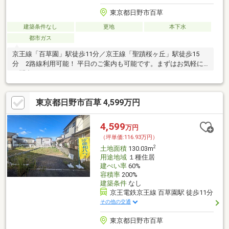
東京都日野市百草
建築条件なし
更地
本下水
都市ガス
京王線「百草園」駅徒歩11分／京王線「聖蹟桜ヶ丘」駅徒歩15
分 2路線利用可能！ 平日のご案内も可能です。まずはお気軽に
お問合せ下さいませ。
東京都日野市百草 4,599万円
4,599
万円
（坪単価:116.93万円）
2
土地面積
130.03m
用途地域
１種住居
建ぺい率
60%
容積率
200%
建築条件
なし
京王電鉄京王線 百草園駅 徒歩11分
その他の交通
東京都日野市百草