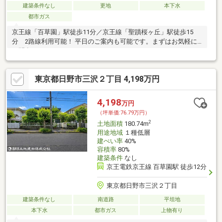
建築条件なし
更地
本下水
都市ガス
京王線「百草園」駅徒歩11分／京王線「聖蹟桜ヶ丘」駅徒歩15
分 2路線利用可能！ 平日のご案内も可能です。まずはお気軽に
お問合せ下さいませ。
東京都日野市三沢２丁目 4,198万円
4,198
万円
（坪単価:76.79万円）
2
土地面積
180.74m
用途地域
１種低層
建ぺい率
40%
容積率
80%
建築条件
なし
京王電鉄京王線 百草園駅 徒歩12分
東京都日野市三沢２丁目
建築条件なし
南道路
平坦地
本下水
都市ガス
上物有り