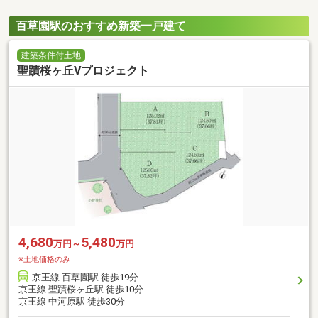
百草園駅のおすすめ新築一戸建て
建築条件付土地
聖蹟桜ヶ丘Vプロジェクト
4,680
5,480
万円～
万円
※土地価格のみ
京王線 百草園駅 徒歩19分
京王線 聖蹟桜ヶ丘駅 徒歩10分
京王線 中河原駅 徒歩30分