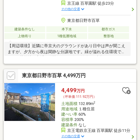
京王線 百草園駅 徒歩23分
その他の交通
東京都日野市百草
建築条件なし
本下水
都市ガス
上物有り
1種低層地域
整形地
【周辺環境】近隣に帝京大のグラウンドがあり日中は声が聞こえ
ますが、夕方から夜は閑静な分譲地です。緑が溢れる住環境で
す。百草団地～高幡不動駅行のバス便は始発は5時台からございま
す。【敷地について】道路面から宅盤上がっておりますが、高さ
2m超の高低差はございません。そのため、擁壁のやり替えや大掛
東京都日野市百草 4,499万円
かりな造成費はかからないと予想しております。建物解体見積ご
ざいます。お気軽にお声がけください。【敷地図面について】仮
測量図ございます。本測量も行う予定です。【ライフラインにつ
4,499
万円
いて】宅地内（上下水・ガス）全て揃っております。
（坪単価:111.92万円）
2
土地面積
132.89m
用途地域
１種住居
建ぺい率
60%
容積率
200%
建築条件
なし
京王電鉄京王線 百草園駅 徒歩11分
その他の交通