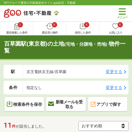
NTTグループ運営の不動産総合サイト goo住宅・不動産
1
0
0
0
最近検索した条件
最近見た物件
保存した条件
お気に入り
百草園駅(東京都)の土地
物件一
(宅地・分譲地・売地)
覧
駅
変更する
京王電鉄京王線/百草園
条件
変更する
指定なし
新着メールを受
検索条件を保存
アプリで探す
取る
11
件
が該当しました。