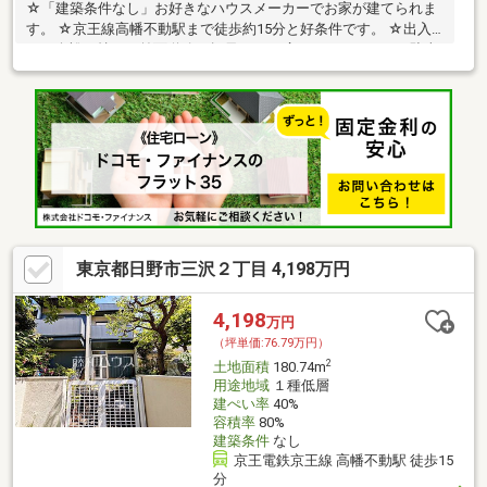
☆「建築条件なし」お好きなハウスメーカーでお家が建てられま
す。 ☆京王線高幡不動駅まで徒歩約15分と好条件です。 ☆出入
りに余裕を持てる前面道路で幅員8.4mと広々としているので駐車
もラクラク。
東京都日野市三沢２丁目 4,198万円
4,198
万円
（坪単価:76.79万円）
2
土地面積
180.74m
用途地域
１種低層
建ぺい率
40%
容積率
80%
建築条件
なし
京王電鉄京王線 高幡不動駅 徒歩15
分