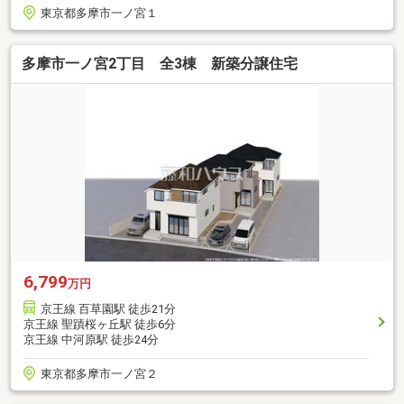
東京都多摩市一ノ宮１
多摩市一ノ宮2丁目 全3棟 新築分譲住宅
6,799
万円
京王線 百草園駅 徒歩21分
京王線 聖蹟桜ヶ丘駅 徒歩6分
京王線 中河原駅 徒歩24分
東京都多摩市一ノ宮２