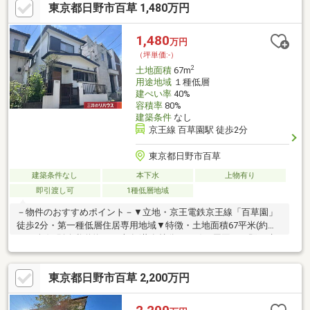
東京都日野市百草 1,480万円
1,480
万円
（坪単価:-）
2
土地面積
67m
用途地域
１種低層
建ぺい率
40%
容積率
80%
建築条件
なし
京王線 百草園駅 徒歩2分
東京都日野市百草
建築条件なし
本下水
上物有り
即引渡し可
1種低層地域
－物件のおすすめポイント－▼立地・京王電鉄京王線「百草園」
徒歩2分・第一種低層住居専用地域▼特徴・土地面積67平米(約
20.26坪)※別途私道約58平米有(共有持分4／58)・周囲には既に建
物があり、近隣状況等を考慮したプランニングが可能・建築条件
付宅地販売ではありません・お好きなハウスメーカー・工務店で
東京都日野市百草 2,200万円
建築可能・即引渡し可能(残金精算後)▼周辺環境・フジスーパー
百草園店 徒歩2分(約150m)・セブンイレブン百草園駅北口店 徒歩
4分(約290m)■ ご希望の住まい探しをお手伝いします