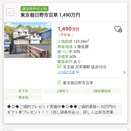
建築条件付土地
東京都日野市百草 1,490万円
1,490
万円
（坪単価:-）
2
土地面積
125.26m
用途地域
１種低層
建ぺい率
30%
容積率
60%
建築条件
あり
京王線 百草園駅 徒歩22分
その他の交通
東京都日野市百草
本下水
上物有り
1種低層地域
整形地
◆◇◆ご成約プレゼント実施中◆◇◆◆ご成約者様へ10万円の
ギフト券プレゼント！！（但し諸条件あり。詳しくは担当営業に
お問い合わせ下さい。）～担当着目ポイント～POINT1. 緑豊か
な住環境！POINT2. 商業施設が徒歩圏内！POINT3. 子育て家族
に安心の小学校徒歩14分！