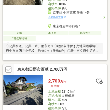
容積率
100%
建築条件
あり
京王線 中河原駅 徒歩14分
その他の交通
東京都府中市四谷１
更地
本下水
都市ガス
1種低層地域
〇公共水道、公共下水、都市ガス〇建築条件付き売地周辺環境〇
府中市立四谷小学校 約460ｍ（徒歩6分）〇府中市立府中第八中
学校 約290ｍ（徒歩4分）〇四谷第二公園 約110ｍ（徒歩2分）
〇西府緑地 約320ｍ（徒歩4分）〇西友中河原店 約1000ｍ（徒
歩13分）〇セリアライフ府中中河原店 約1100ｍ（徒歩14分）〇
東京都日野市百草 2,700万円
ファミリーマート府中四谷通り店 約470ｍ（徒歩6分）※建築条
件付売地とは、3ヶ月以内に売主もしくは売主が指定した建築業者
と建築請負契約が成立しなかった場合、売買契約は白紙となりま
2,700
万円
す。
（坪単価:-）
2
土地面積
221.01m
用途地域
１種低層
建ぺい率
40%
容積率
80%
建築条件
なし