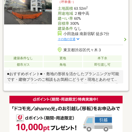
（坪単価:-）
2
土地面積
63.52m
用途地域
２種中高
建ぺい率
60%
容積率
300%
建築条件
なし
小田急線 南新宿駅 徒歩7分
その他の交通
東京都渋谷区代々木３
建築条件なし
更地
本下水
都市ガス
角地
即引渡し可
■おすすめポイント■・敷地の形状を活かしたプランニングが可能
です・建物プランのご相談もお気軽にどうぞ・現地とあわせて日
当たりや周辺環境もご確認いただけます・公園も近くにあり住環
境◎・徒歩圏内に小学校があり子育てに嬉しいエリア・お仕事帰
りのご見学も大歓迎・探し始めのお客様、正しい家探しをお伝え
します＊ご来店頂きアンケート回答でギフトカードプレゼント！
■交通アクセス■・小田急線【南新宿】駅徒歩7分----------------------お
気軽に下記の《資料請求》又は《見学予約》ボタンをクリック！
又は大和アクタス 0120-105-111(通話無料)まで