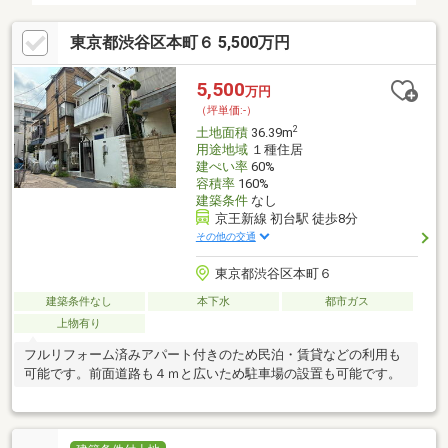
東京都渋谷区本町６ 5,500万円
5,500
万円
（坪単価:-）
2
土地面積
36.39m
用途地域
１種住居
建ぺい率
60%
容積率
160%
建築条件
なし
京王新線 初台駅 徒歩8分
その他の交通
東京都渋谷区本町６
建築条件なし
本下水
都市ガス
上物有り
フルリフォーム済みアパート付きのため民泊・賃貸などの利用も
可能です。前面道路も４ｍと広いため駐車場の設置も可能です。