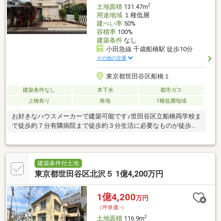
2
土地面積
131.47m
用途地域
１種低層
建ぺい率
50%
容積率
100%
建築条件
なし
小田急線 千歳船橋駅 徒歩10分
その他の交通
東京都世田谷区船橋１
建築条件なし
本下水
都市ガス
上物有り
角地
1種低層地域
お好きなハウスメーカーで建築可能です♪世田谷区立船橋両学校ま
で徒歩約７分有隣病院まで徒歩約３分生活に必要なものが徒歩圏
内あります。
建築条件付土地
東京都世田谷区北沢５ 1億4,200万円
1億4,200
万円
（坪単価:-）
2
土地面積
116.9m