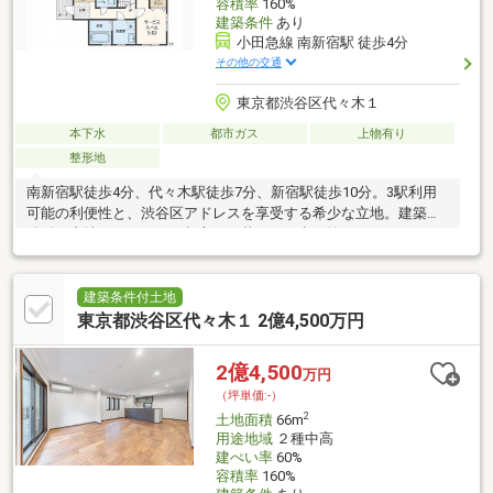
容積率
160%
建築条件
あり
小田急線 南新宿駅 徒歩4分
その他の交通
東京都渋谷区代々木１
本下水
都市ガス
上物有り
整形地
南新宿駅徒歩4分、代々木駅徒歩7分、新宿駅徒歩10分。3駅利用
可能の利便性と、渋谷区アドレスを享受する希少な立地。建築条
件付き土地だからこそ、都心での暮らしを考え抜いた住まいをご
提案いたします。
建築条件付土地
東京都渋谷区代々木１ 2億4,500万円
2億4,500
万円
（坪単価:-）
2
土地面積
66m
用途地域
２種中高
建ぺい率
60%
容積率
160%