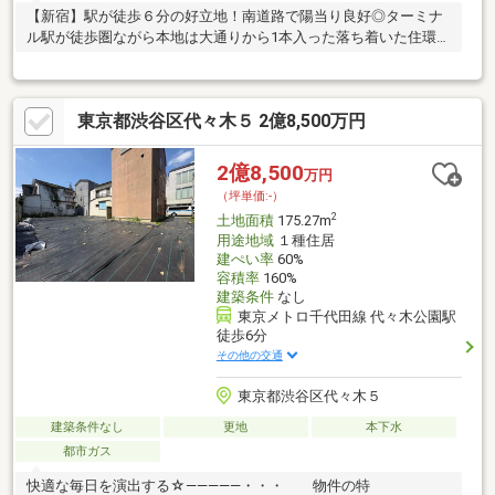
【新宿】駅が徒歩６分の好立地！南道路で陽当り良好◎ターミナ
ル駅が徒歩圏ながら本地は大通りから1本入った落ち着いた住環境
です♪
東京都渋谷区代々木５ 2億8,500万円
2億8,500
万円
（坪単価:-）
2
土地面積
175.27m
用途地域
１種住居
建ぺい率
60%
容積率
160%
建築条件
なし
東京メトロ千代田線 代々木公園駅
徒歩6分
その他の交通
東京都渋谷区代々木５
建築条件なし
更地
本下水
都市ガス
快適な毎日を演出する☆―――――・・・ 物件の特