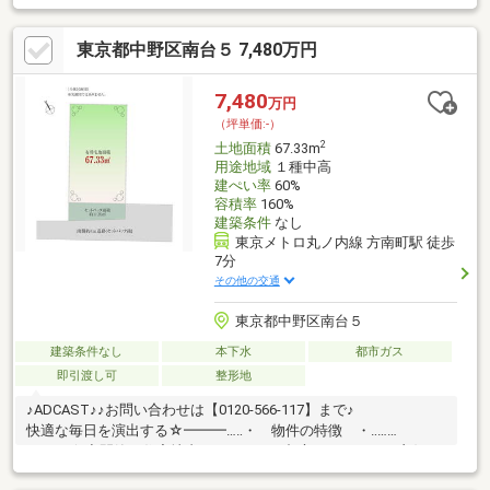
◆◇◆◇◆◇◆◇◆◇◆◇◆◇◆◇◆◇◆◇◆◇◆◇◆【ラ
イフプラン】本物件においての住宅ローンシミュレーションはも
東京都中野区南台５ 7,480万円
ちろん、本物件購入後１０～２０年後のライフサイクルの変化を
見据えた長期的なライフプランシミュレーションを実施します。
【物件調査報告書】本物件に関する独自の物件調査報告書を作成
7,480
万円
します。重要事項説明に載らないような住んでから気になる事項
（坪単価:-）
を色々な角度から調査して、お客様にとっての購入リスクの有無
2
土地面積
67.33m
を徹底的に確認して提供します
用途地域
１種中高
建ぺい率
60%
容積率
160%
建築条件
なし
東京メトロ丸ノ内線 方南町駅 徒歩
7分
その他の交通
東京都中野区南台５
建築条件なし
本下水
都市ガス
即引渡し可
整形地
♪ADCAST♪♪お問い合わせは【0120-566-117】まで♪
快適な毎日を演出する☆━━━…‥・ 物件の特徴 ・‥…
━━━☆◆閑静な住宅地内にありながら都心へのアクセス良好な
立地となっております！◇京王線「笹塚」駅徒歩14分・丸ノ内線