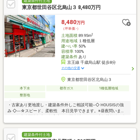
建築条件付土地
東京都世田谷区北烏山３ 8,480万円
8,480
万円
（坪単価:-）
2
土地面積
89.95m
用途地域
１種低層
建ぺい率
50%
容積率
100%
建築条件
あり
京王線 千歳烏山駅 徒歩8分
その他の交通
東京都世田谷区北烏山３
本下水
都市ガス
1種低層地域
整形地
・古家あり更地渡し・建築条件外しご相談可能--◇ HOUSISの強
み ◇---☆スピード、柔軟性 本日見学できます。※昼夜問いませ
ん！☆未公開情報力、提案力 23区全域にスーモ未掲載物件が多
数ございます。☆提携銀行多数、無料FP相談 お客様や物件ごと
に条件の良い銀行を提案します。☆アフターサービス 「安心」
を守るサービスを多数ご用意しています。■ご案内・物件詳細・
建築条件付土地