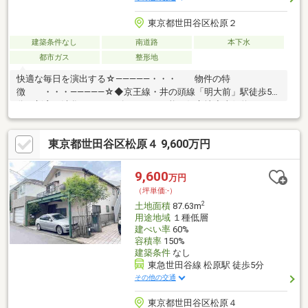
東京都世田谷区松原２
建築条件なし
南道路
本下水
都市ガス
整形地
快適な毎日を演出する☆―――――・・・ 物件の特
徴 ・・・―――――☆◆京王線・井の頭線「明大前」駅徒歩5
分！新宿・渋谷へスムーズアクセス可能な好立地◇東側約4.5m・
南側約3.5m公道に面した南東角地！陽当り・通風ともに良好な開
放感◆第一種中高層住居専用地域の閑静な住宅街。周辺には教育
東京都世田谷区松原４ 9,600万円
施設や生活利便施設が充実◇建築条件なしのためお好みのハウス
メーカーで建築可能まずは、現地をご案内させていただきます！
☆―――――・・・ ―☆― ・・・―――――☆
9,600
万円
（坪単価:-）
2
土地面積
87.63m
用途地域
１種低層
建ぺい率
60%
容積率
150%
建築条件
なし
東急世田谷線 松原駅 徒歩5分
その他の交通
東京都世田谷区松原４