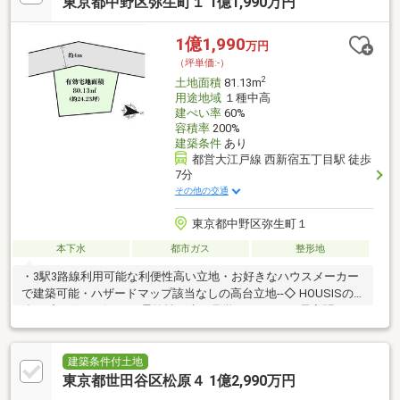
東京都中野区弥生町１ 1億1,990万円
買い物も大変便利です！まずは、現地をご案内させていただきま
す！☆―――――・・・ ―☆― ・・・―――――☆
1億1,990
万円
（坪単価:-）
2
土地面積
81.13m
用途地域
１種中高
建ぺい率
60%
容積率
200%
建築条件
あり
都営大江戸線 西新宿五丁目駅 徒歩
7分
その他の交通
東京都中野区弥生町１
本下水
都市ガス
整形地
・3駅3路線利用可能な利便性高い立地・お好きなハウスメーカー
で建築可能・ハザードマップ該当なしの高台立地--◇ HOUSISの
強み ◇---☆スピード、柔軟性 本日見学できます。※昼夜問いま
せん！☆未公開情報力、提案力 23区全域にスーモ未掲載物件が
多数ございます。☆提携銀行多数、無料FP相談 お客様や物件ご
とに条件の良い銀行を提案します。☆アフターサービス 「安
建築条件付土地
心」を守るサービスを多数ご用意しています。■ご案内・物件詳
東京都世田谷区松原４ 1億2,990万円
細・周辺物件のご請求はお気軽にどうぞ。※お電話の場合：070-