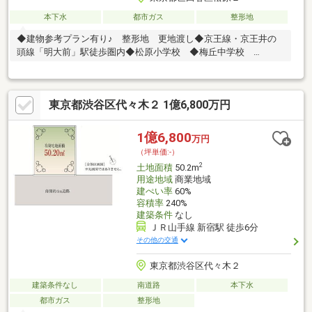
本下水
都市ガス
整形地
◆建物参考プラン有り♪ 整形地 更地渡し◆京王線・京王井の
頭線「明大前」駅徒歩圏内◆松原小学校 ◆梅丘中学校
□□□□ NOT OLD，BE CLASSIC． □□□□■ウォールメイトは
【かかりつけの不動産屋】として、徹底的にまで顧客主義を貫く
事をお約束いたします。■城南エリアに特化した情報網を駆使
東京都渋谷区代々木２ 1億6,800万円
し、最良の不動産をご提案。■住宅ローンシュミレーション無料
相談会 毎日随時開催中。■ウォールメイトオリジナルの住宅購
入・住替え等について分かりやすく解説したガイドブックをご希
1億6,800
万円
望者様に【無料プレゼント】～弊社ホームページ～
（坪単価:-）
https://wallmate.co.jp/～
2
土地面積
50.2m
用途地域
商業地域
建ぺい率
60%
容積率
240%
建築条件
なし
ＪＲ山手線 新宿駅 徒歩6分
その他の交通
東京都渋谷区代々木２
建築条件なし
南道路
本下水
都市ガス
整形地