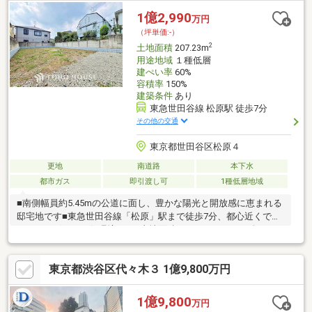
8580-2139 (担当直通)
1億2,990
万円
（坪単価:-）
2
土地面積
207.23m
用途地域
１種低層
建ぺい率
60%
容積率
150%
建築条件
あり
東急世田谷線 松原駅 徒歩7分
その他の交通
東京都世田谷区松原４
更地
南道路
本下水
都市ガス
即引渡し可
1種低層地域
■南側幅員約5.45mの公道に面し、豊かな陽光と開放感に恵まれる
邸宅地です■東急世田谷線「松原」駅まで徒歩7分、都心近くであ
りながら穏やかな住環境です■土地面積はゆとりある62.68坪
（207.23㎡）、伸びやかな平坦地となっております■周囲は建物の
高さや用途が制限された、閑静な第一種低層住居専用地域です■
東京都渋谷区代々木３ 1億9,800万円
公営水道、公共下水、都市ガス、東京電力のライフラインが整っ
た環境です
1億9,800
万円