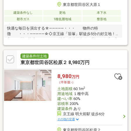
東京都世田谷区大原１
建築条件なし
更地
本下水
都市ガス
1種低層地域
整形地
快適な毎日を演出する☆―――――・・・ 物件の特
徴 ・・・―――――☆◇京王線「笹塚」駅徒歩5分の好立地！新
宿まで1駅の快適なアクセスが魅力♪◆小田急線・井の頭線『下北
沢』駅も徒歩圏内！利便性高い立地です♪◇駅前は南北両方に商
店街が広がる笹塚エリア！充実した生活環境です！◆建築条件な
しのためお好みのハウスメーカーで建築可能です！まずは、現地
建築条件付土地
をご案内させていただきます！☆―――――・・・
東京都世田谷区松原２ 8,980万円
―☆― ・・・―――――☆
8,980
万円
（坪単価:-）
2
土地面積
60.1m
用途地域
１種中高
建ぺい率
60%
容積率
200%
建築条件
あり
京王線 明大前駅 徒歩6分
その他の交通
東京都世田谷区松原２