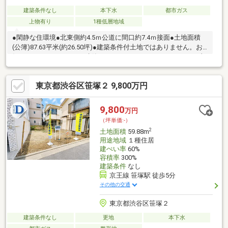
建築条件なし
本下水
都市ガス
上物有り
1種低層地域
●閑静な住環境●北東側約4.5ｍ公道に間口約7.4ｍ接面●土地面積
(公簿)87.63平米(約26.50坪)●建築条件付土地ではありません。お
好きなハウスメーカーで建築できます～Life Information～●セブ
ンイレブン世田谷松原駅前店…約400ｍ(徒歩5分)●オオゼキ松原
店…約340ｍ(徒歩5分)●まいばすけっと松原駅前店…約460ｍ(徒歩6
東京都渋谷区笹塚２ 9,800万円
分)●ココカラファイン松原店…約360ｍ(徒歩5分)●世田谷赤堤二郵
便局…約320ｍ(徒歩4分)●赤松公園…約400ｍ(徒歩5分)●区立松沢小
学校…約670ｍ(徒歩9分)●区立松沢中学校…約1，170ｍ(徒歩15分)
9,800
万円
（坪単価:-）
2
土地面積
59.88m
用途地域
１種住居
建ぺい率
60%
容積率
300%
建築条件
なし
京王線 笹塚駅 徒歩5分
その他の交通
東京都渋谷区笹塚２
建築条件なし
更地
本下水