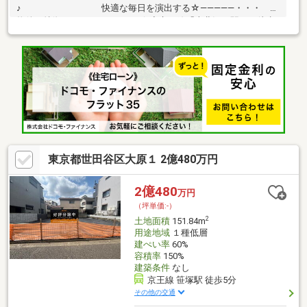
♪ 快適な毎日を演出する☆―――――・・・
物件の特徴 ・・・―――――☆◇京王線「上北沢」駅から徒歩5
分・「桜上水」駅も徒歩9分で使える2駅利用可能◆小・中学校ま
で徒歩10分圏内でお子様がいるご家庭も安心◇お好きなハウスメ
ーカーにて建築可能◆閑静な住宅地内にある静かな住環境まず
は、一度現地をご見学くださいませ！☆―――――・・・
―☆― ・・・―――――☆
東京都世田谷区大原１ 2億480万円
2億480
万円
（坪単価:-）
2
土地面積
151.84m
用途地域
１種低層
建ぺい率
60%
容積率
150%
建築条件
なし
京王線 笹塚駅 徒歩5分
その他の交通