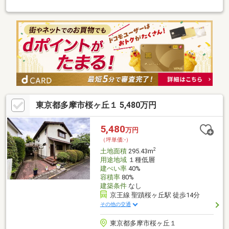
駅、井の頭線「高井戸」駅の2駅2路線が徒歩13分で利用でき、都
心へのアクセスも良好です。建築条件付きの売地となっており、
家族のこだわりを反映した自由なマイホーム建築が叶います。小
中学校が徒歩13分圏内に揃い、各種ハザードマップ（洪水・内
水・土砂災害など）にも該当がない、安心・安全に満ちた子育て
環境が整ったプレミアムな分譲地です。
東京都多摩市桜ヶ丘１ 5,480万円
5,480
万円
（坪単価:-）
2
土地面積
295.43m
用途地域
１種低層
建ぺい率
40%
容積率
80%
建築条件
なし
京王線 聖蹟桜ヶ丘駅 徒歩14分
その他の交通
東京都多摩市桜ヶ丘１