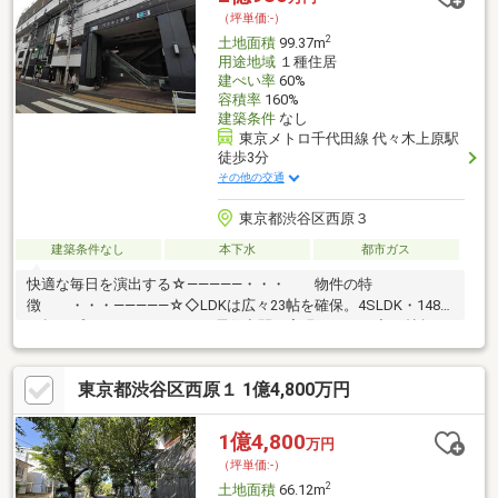
アです！─駅徒歩3分×高容積率。住居・収益・事業利用まで、多
（坪単価:-）
用途に応える希少な売地─
2
土地面積
99.37m
用途地域
１種住居
建ぺい率
60%
容積率
160%
建築条件
なし
東京メトロ千代田線 代々木上原駅
徒歩3分
その他の交通
東京都渋谷区西原３
建築条件なし
本下水
都市ガス
快適な毎日を演出する☆―――――・・・ 物件の特
徴 ・・・―――――☆◇LDKは広々23帖を確保。4SLDK・148
㎡超のプランで、ゆとりある居住空間を実現します！◆14帖超の
ルーフバルコニーを設置。都心の空を独り占めできる開放的な設
計できます！◇小田急線「代々木上原」駅徒歩3分の好立地。都
東京都渋谷区西原１ 1億4,800万円
心への軽快なアクセスが魅力！◆建物プレゼンテーション受付中
◇まずは、現地をご案内させていただきます！
☆―――――・・・ ―☆― ・・・―――――☆
1億4,800
万円
（坪単価:-）
2
土地面積
66.12m