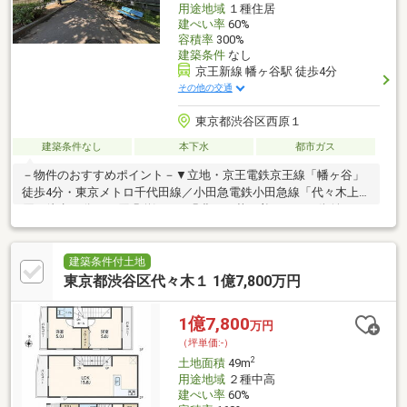
用途地域
１種住居
建ぺい率
60%
容積率
300%
建築条件
なし
京王新線 幡ヶ谷駅 徒歩4分
その他の交通
東京都渋谷区西原１
建築条件なし
本下水
都市ガス
－物件のおすすめポイント－▼立地・京王電鉄京王線「幡ヶ谷」
徒歩4分・東京メトロ千代田線／小田急電鉄小田急線「代々木上
原」徒歩12分・西原緑道沿いの緑豊かな落ち着きのある街並み▼
特徴・土地面積66.12平米(約20坪)・建築条件付宅地販売ではあり
ません・古家解体後、更地にてお引渡し・都市ガス対応▼周辺環
境・渋谷区立西原小学校 徒歩5分(約390m)※容積率は前面道路幅員
建築条件付土地
により160％に制限されます※本物件は2区画分譲ですが、2区画ま
東京都渋谷区代々木１ 1億7,800万円
とめての購入も可能■ ご希望の住まい探しをお手伝いします
━━━━━・・・物件の詳細・ご相談はお気軽にお問い合わせく
1億7,800
万円
ださい。
（坪単価:-）
2
土地面積
49m
用途地域
２種中高
建ぺい率
60%