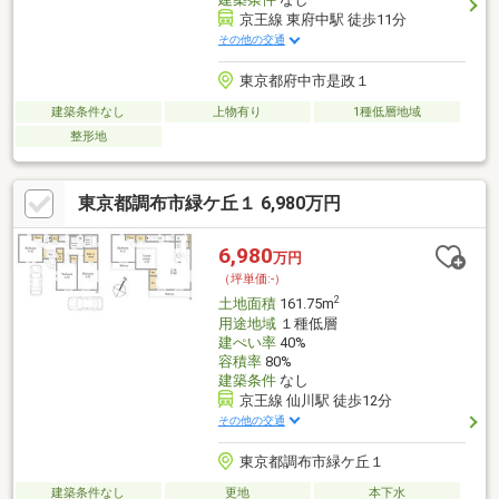
京王線 東府中駅 徒歩11分
その他の交通
東京都府中市是政１
建築条件なし
上物有り
1種低層地域
整形地
東京都調布市緑ケ丘１ 6,980万円
6,980
万円
（坪単価:-）
2
土地面積
161.75m
用途地域
１種低層
建ぺい率
40%
容積率
80%
建築条件
なし
京王線 仙川駅 徒歩12分
その他の交通
東京都調布市緑ケ丘１
建築条件なし
更地
本下水