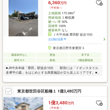
6,360
万円
（坪単価:-）
2
土地面積
175.38m
用途地域
１種低層
建ぺい率
50%
容積率
100%
建築条件
なし
ＪＲ中央線 豊田駅 徒歩10分
その他の交通
東京都日野市東豊田３
建築条件なし
更地
本下水
都市ガス
角地
1種低層地域
■JR中央本線「豊田」駅徒歩10分 駅前には「イオンスタイル
多摩平の森」をはじめとする商業施設が立ち並ぶエリアです。■
北西側前面先（5ｍ）には湧き水流れる市民の憩いの場、黒川清流
公園■建築条件無しの売地～お好きなハウスメーカー・工務店に
て建築が可能です～
東京都世田谷区船橋１ 1億3,480万円
1億3,480
万円
（坪単価:-）