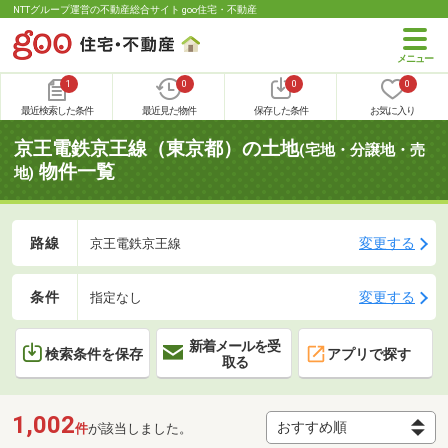
NTTグループ運営の不動産総合サイト goo住宅・不動産
1
0
0
0
最近検索した条件
最近見た物件
保存した条件
お気に入り
京王電鉄京王線（東京都）の土地
(宅地・分譲地・売
物件一覧
地)
路線
変更する
京王電鉄京王線
条件
変更する
指定なし
新着メールを受
検索条件を保存
アプリで探す
取る
1,002
件
が該当しました。