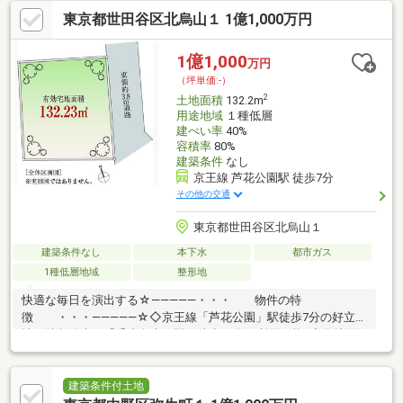
『方南町』駅徒歩7分の好立地！◆公園や学校が近く、子育ても
東京都世田谷区北烏山１ 1億1,000万円
安心の立地♪ご見学予約受付中です。お気軽にお問い合わせくださ
い。☆━━━…‥・ ━☆━ ・‥…━━━☆
1億1,000
万円
（坪単価:-）
2
土地面積
132.2m
用途地域
１種低層
建ぺい率
40%
容積率
80%
建築条件
なし
京王線 芦花公園駅 徒歩7分
その他の交通
東京都世田谷区北烏山１
建築条件なし
本下水
都市ガス
1種低層地域
整形地
快適な毎日を演出する☆―――――・・・ 物件の特
徴 ・・・―――――☆◇京王線「芦花公園」駅徒歩7分の好立
地！特急停車の「千歳烏山」駅も徒歩13分で利用可能♪◆敷地面
積約39坪、建築条件なし！お好きなハウスメーカーで自由設計の
邸宅を建築できます！◇隣地が抜けており、陽当たり良好な住環
境！周辺には烏山公園や小学校が徒歩7分圏内に揃う好立地♪◆ス
建築条件付土地
ーパーやコンビニ、ドラッグストアが徒歩8分圏内に充実し日々の