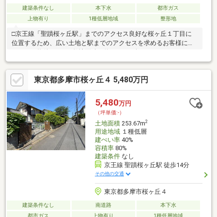
建築条件なし
本下水
都市ガス
上物有り
1種低層地域
整形地
□京王線「聖蹟桜ヶ丘駅」までのアクセス良好な桜ヶ丘１丁目に
位置するため、広い土地と駅までのアクセスを求めるお客様にピ
ッタリな物件です。■敷地面積 約８９．３坪（２９５．４３
㎡ ）の整形地■間口約１７．５ｍ、道路面からフラットなため
柔軟な建築が可能■前面道路は通行量が少なく静かで、プライバ
東京都多摩市桜ヶ丘４ 5,480万円
シーが確保された環境です。■西側道路面平坦、東側高台のため
二階からの眺望良好です。■桜ヶ丘１丁目のため、いろは坂を経
由せず駅にアクセスできます。■仮測量実施予定、建物プラン作
5,480
万円
成予定、解体費お見積り準備中■資金計画、ハウスメーカーの紹
（坪単価:-）
介等承ります。まずはお問合せくださいませ。
2
土地面積
253.67m
用途地域
１種低層
建ぺい率
40%
容積率
80%
建築条件
なし
京王線 聖蹟桜ヶ丘駅 徒歩14分
その他の交通
東京都多摩市桜ヶ丘４
建築条件なし
南道路
本下水
都市ガス
上物有り
1種低層地域