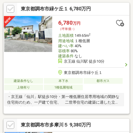
東京都調布市緑ケ丘１ 6,780万円
6,780
万円
（坪単価:-）
2
土地面積
149.65m
用途地域
１種低層
建ぺい率
40%
容積率
80%
建築条件
なし
京王線 仙川駅 徒歩10分
東京都調布市緑ケ丘１
建築条件なし
本下水
都市ガス
上物有り
1種低層地域
・京王線「仙川」駅徒歩10分・第一種低層住居専用地域の閑静な
住宅街のため、一戸建て住宅、 二世帯住宅の建築に適した立
地。・建築条件はございませんので、お好きなハウスメーカーに
て建築可能です。・ハウスメーカーもご紹介可能ですので、お問
い合わせください。■仙川駅までは、おおむね平坦なアクセス
東京都調布市多摩川５ 9,380万円
（私道負担部分がありますので、有効宅地面積は、約149m2とな
ります）