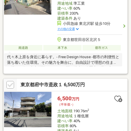
用途地域
準工業
建ぺい率
60%
容積率
200%
建築条件
あり
小田急線 東北沢駅 徒歩10分
その他の交通
東京都世田谷区北沢５
南道路
本下水
都市ガス
代々木上原を身近に暮らす。- Free Design House -都市の利便性と
落ち着いた住環境。その魅力を舞台に、自由設計で理想の住まい
を描く。代々木上原駅をはじめ、4駅が徒歩10分圏内に揃う恵ま
れたロケーション。都心への軽やかなアクセスと、人気の小・中
学校 区ならではの良好な住環境を兼ね備えた北沢で、自由設計だ
東京都府中市是政１ 6,500万円
からこそ叶う、理想の住まいを。フリープラン対応住宅です。建
築条件を外して、土地のみの販売も可能です。詳細は、お気軽に
アムティックまでお問い合わせ下さい。
6,500
万円
（坪単価:-）
2
土地面積
190.76m
用途地域
１種低層
建ぺい率
40%
容積率
80%
建築条件
なし