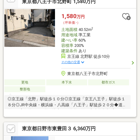
周辺物件のご請求はお気軽にどうぞ。※お電話の場合：070-8580-
東京都八王子市北野町 1,580万円
2139 (担当直通)
1,580
万円
（坪単価:-）
2
土地面積
40.52m
用途地域
準工業
建ぺい率
60%
容積率
200%
建築条件
あり
京王線 北野駅 徒歩10分
その他の交通
東京都八王子市北野町
更地
本下水
都市ガス
整形地
◎京王線「北野」駅徒歩１０分◎京王線「京王八王子」駅徒歩１
８分◎JR中央線・横浜線・八高線「八王子」駅徒歩２０分◆道路
面との高低差のない整形地◆８ｍ公道に面す◆建物参考プラン有
り（ご要望に合わせたプランニングも可）◆建物プレゼン可能
東京都日野市東豊田３ 6,360万円