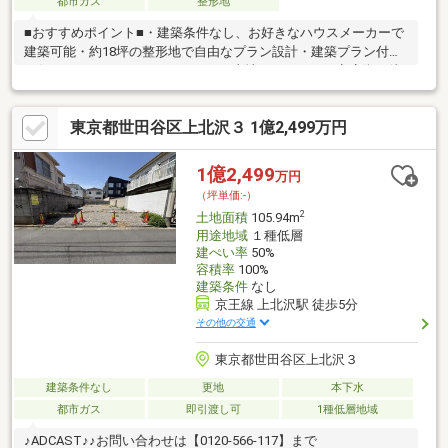
都市ガス
整形地
■おすすめポイント■・建築条件なし、お好きなハウスメーカーで
建築可能・約18坪の整形地で自由なプラン設計・建築プラン付き
で住まいづくりをイメージしやすい土地・スーパーや商店街が徒
歩圏内に揃う便利な住環境・お仕事帰りのご見学も大歓迎・探し
始めのお客様、正しい家探しをお伝えします＊ご来店頂きアンケ
東京都世田谷区上北沢３ 1億2,499万円
ート回答でギフトカードプレゼント！■交通アクセス■・京王線
【笹塚】駅徒歩5分----------------------お気軽に下記の《資料請求》又
は《見学予約》ボタンをクリック！又は大和アクタス 0120-105-
1億2,499
万円
111(通話無料)まで
（坪単価:-）
2
土地面積
105.94m
用途地域
１種低層
建ぺい率
50%
容積率
100%
建築条件
なし
京王線 上北沢駅 徒歩5分
その他の交通
東京都世田谷区上北沢３
建築条件なし
更地
本下水
都市ガス
即引渡し可
1種低層地域
♪ADCAST♪♪お問い合わせは【0120-566-117】まで