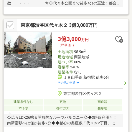
徴 ・・・―――――☆◇代々木公園まで徒歩4分の至近！都会の
喧騒を忘れさせる、緑豊かで穏やかな住環境が魅力です。◆ゆと
りの53坪超！建築条件なしのため、大型犬と暮らす家や屋上テラ
スなど自由な設計が可能です。◇スーパーや小学校が徒歩8分圏
東京都渋谷区代々木２ 3億3,000万円
内に揃い、毎日のお買い物や子育て環境にも恵まれた便利な立地
です。まずは、現地をご案内させていただきます！
☆―――――・・・ ―☆― ・・・―――――☆
3億3,000
万円
（坪単価:-）
2
土地面積
98.9m
用途地域
商業地域
建ぺい率
80%
容積率
240%
建築条件
なし
ＪＲ山手線 新宿駅 徒歩6分
その他の交通
東京都渋谷区代々木２
建築条件なし
更地
南道路
本下水
都市ガス
整形地
◇広々LDK26帖＆開放的なルーフバルコニー◇◆3路線利用可！
南新宿駅へは僅か徒歩2分◆◆都心の奥座敷「代々木2丁目」に住
まう