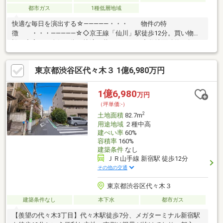
都市ガス
1種低層地域
快適な毎日を演出する☆―――――・・・ 物件の特
徴 ・・・―――――☆◇京王線「仙川」駅徒歩12分。買い物施
設が充実した人気の街で快適に暮らせます！◆敷地面積約48坪の
ゆとり。車2台駐車可能な余裕ある配棟計画が可能です！◇南
西・北東の2面接道につき陽当たり・通風良好。解体後更地渡しで
東京都渋谷区代々木３ 1億6,980万円
お引き渡し！◆参考プランは延床116㎡超の4LDK。家族のこだわ
りを反映した邸宅を建築可能！◇建築条件なしのためお好みのハ
ウスメーカーで建築可能です！まずは、現地をご案内させていた
1億6,980
万円
だきます！☆―――――・・・ ―☆― ・・・―――――☆
（坪単価:-）
2
土地面積
82.7m
用途地域
２種中高
建ぺい率
60%
容積率
160%
建築条件
なし
ＪＲ山手線 新宿駅 徒歩12分
その他の交通
東京都渋谷区代々木３
建築条件なし
本下水
都市ガス
【羨望の代々木3丁目】代々木駅徒歩7分、メガターミナル新宿駅