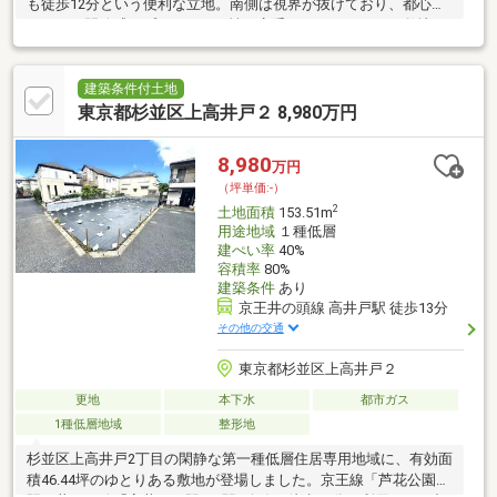
も徒歩12分という便利な立地。南側は視界が抜けており、都心な
らではの開放感とプライベート性を享受できます。82㎡の敷地
に、こだわりの邸宅を！
建築条件付土地
東京都杉並区上高井戸２ 8,980万円
8,980
万円
（坪単価:-）
2
土地面積
153.51m
用途地域
１種低層
建ぺい率
40%
容積率
80%
建築条件
あり
京王井の頭線 高井戸駅 徒歩13分
その他の交通
東京都杉並区上高井戸２
更地
本下水
都市ガス
1種低層地域
整形地
杉並区上高井戸2丁目の閑静な第一種低層住居専用地域に、有効面
積46.44坪のゆとりある敷地が登場しました。京王線「芦花公園」