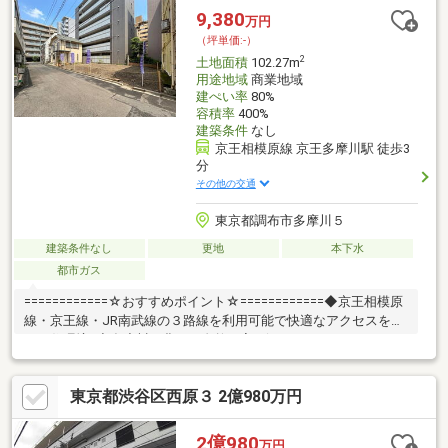
9,380
万円
（坪単価:-）
2
土地面積
102.27m
用途地域
商業地域
建ぺい率
80%
容積率
400%
建築条件
なし
京王相模原線 京王多摩川駅 徒歩3
分
その他の交通
東京都調布市多摩川５
建築条件なし
更地
本下水
都市ガス
============☆おすすめポイント☆============◆京王相模原
線・京王線・JR南武線の３路線を利用可能で快適なアクセスを叶
える住環境♪◆多摩川の豊かな自然に寄り添うロケーションであ
りながら、通勤アクセスも良好。暮らしやすさを実感できる立地
です。◆高い容積率により、ゆとりある住空間に加え、店舗兼用
東京都渋谷区西原３ 2億980万円
住宅・賃貸併用住宅・事務所・サロンなど多彩なプランニングが
可能です。◆京王多摩川駅前では「itonami」プロジェクトが進行
中！駅前の利便性向上と新たな街づくりに期待が集まる注目エリ
2億980
万円