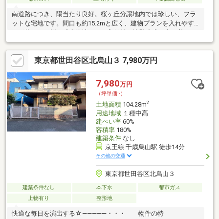
南道路につき、陽当たり良好。桜ヶ丘分譲地内では珍しい、フラ
ットな宅地です。間口も約15.2mと広く、建物プランを入れやす
い形状です。桜ヶ丘分譲地では、高低差や擁壁造成工事が必要な
宅地も多いですが、本地は造成負担を抑えやすく、駐車計画やお
庭スペースなどもイメージしやすい区画となっております。現地
東京都世田谷区北烏山３ 7,980万円
写真も多数撮影しておりますので、お気軽にご覧ください。また
写真だけでは伝わりにくい部分もございますので、周辺環境をご
紹介しながら現地案内も可能です。穏やかな街並みの中、「耳を
7,980
万円
すませば」を思わせる雰囲気のある分譲地をぜひご体感くださ
（坪単価:-）
い。
2
土地面積
104.28m
用途地域
１種中高
建ぺい率
60%
容積率
180%
建築条件
なし
京王線 千歳烏山駅 徒歩14分
その他の交通
東京都世田谷区北烏山３
建築条件なし
本下水
都市ガス
上物有り
整形地
快適な毎日を演出する☆―――――・・・ 物件の特