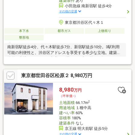
建築条件
あり
小田急線 南新宿駅 徒歩4分
その他の交通
東京都渋谷区代々木１
本下水
都市ガス
上物有り
整形地
南新宿駅徒歩4分、代々木駅徒歩7分、新宿駅徒歩10分。3駅利用
可能の利便性と、渋谷区アドレスを享受する希少な立地。建築条
件付き土地だからこそ、都心での暮らしを考え抜いた住まいをご
提案いたします。
東京都世田谷区松原２ 8,980万円
8,980
万円
（坪単価:-）
2
土地面積
66.17m
用途地域
１種中高
建ぺい率
60%
容積率
180%
建築条件
なし
京王線 明大前駅 徒歩5分
その他の交通