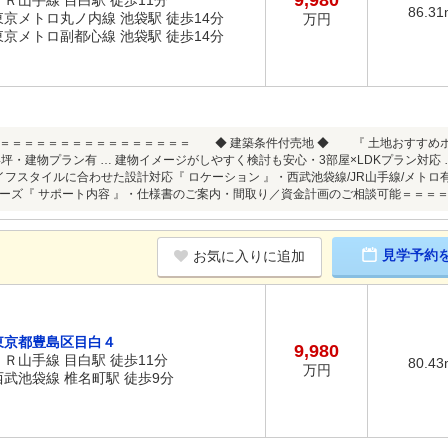
9,980
ＪＲ山手線 目白駅 徒歩11分
86.31
東京メトロ丸ノ内線 池袋駅 徒歩14分
万円
東京メトロ副都心線 池袋駅 徒歩14分
＝＝＝＝＝＝＝＝＝＝＝＝＝＝＝＝ ◆ 建築条件付売地 ◆ 『 土地おすすめポイ
4坪・建物プラン有 … 建物イメージがしやすく検討も安心・3部屋×LDKプラン対応
ライフスタイルに合わせた設計対応『 ロケーション 』・西武池袋線/JR山手線/メトロ
ーズ『 サポート内容 』・仕様書のご案内・間取り／資金計画のご相談可能＝＝＝
見学予約
お気に入りに追加
東京都豊島区目白４
9,980
ＪＲ山手線 目白駅 徒歩11分
80.43
万円
西武池袋線 椎名町駅 徒歩9分