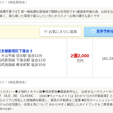
ガス
1種低層地域
体費不要です】第一種低層住居地域で閑静な住宅街です♪建築条件無の為、お好き
多く、落ち着いた環境で暮らしたい方にオススメ！お車の通行も楽々です
見学予約
お気に入りに追加
東京都新宿区下落合３
2億2,000
ＪＲ山手線 目白駅 徒歩11分
161.2
西武新宿線 下落合駅 徒歩11分
万円
西武池袋線 椎名町駅 徒歩15分
ガス
1種低層地域
談ください～◆土地約１６０㎡超◆現況更地◆建築条件なし お好きなハウスメー
OT OLD，BE CLASSIC． □□□□ ■ウォールメイトは【かかりつけの不動産
都心エリアに特化した情報網を駆使し、最良の不動産をご提案 ■住宅ローンシュミレ
ナルの住宅購入・住替え等について 分かりやすく解説したガイドブックをご希望者
te.co.jp/～