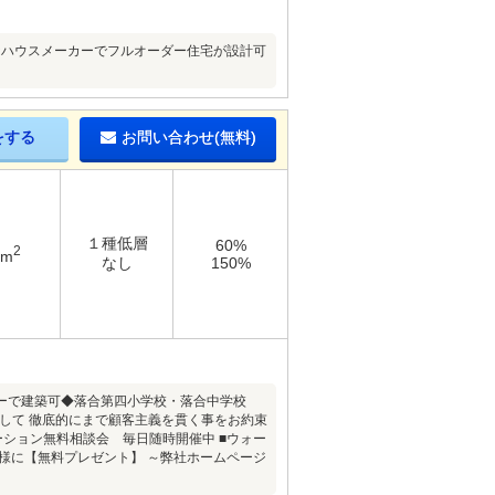
なハウスメーカーでフルオーダー住宅が設計可
をする
お問い合わせ(無料)
１種低層
60%
2
3m
なし
150%
カーで建築可◆落合第四小学校・落合中学校
屋】として 徹底的にまで顧客主義を貫く事をお約束
ーション無料相談会 毎日随時開催中 ■ウォー
様に【無料プレゼント】 ～弊社ホームページ