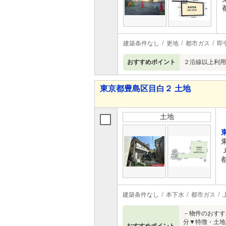
建築条件なし
更地
都市ガス
即
おすすめポイント
２沿線以上利用
東京都豊島区目白２ 土地
土地
建築条件なし
本下水
都市ガス
－物件のおすす
分▼特徴・土地面