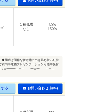
をする
お問い合わせ(無料)
１種低層
60%
2
7m
なし
150%
♪ ◆周辺は閑静な住宅地につき落ち着いた街
ご案内や建物プレゼンテーションも随時受付
９７】♪☆━━━…‥・ ━☆━ ・‥…
をする
お問い合わせ(無料)