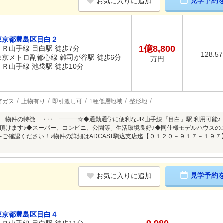
見学予約
お気に入りに追加
東京都豊島区目白２
1億8,800
ＪＲ山手線 目白駅 徒歩7分
128.5
東京メトロ副都心線 雑司が谷駅 徒歩6分
万円
ＪＲ山手線 池袋駅 徒歩10分
市ガス
上物有り
即引渡し可
1種低層地域
整形地
 物件の特徴 ・‥…━━━☆◆通勤通学に便利なJR山手線『目白』駅 利用可能
頂けます♪◆スーパー、コンビニ、公園等、生活環境良好♪◆同仕様モデルハウスの
をご確認ください！♪物件の詳細はADCAST駒込支店迄【０１２０－９１７－１
見学予約
お気に入りに追加
東京都豊島区目白４