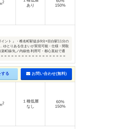
１種低層
60%
2
m
あり
150%
ント 』・椎名町駅徒歩9分×目白駅11分の
 … ゆとりある住まいが実現可能・仕様・間取
有楽町線/丸ノ内線他 利用可・都心直結で通
＝＝＝＝＝＝＝＝＝＝＝＝＝＝＝＝＝＝＝＝
をする
お問い合わせ(無料)
１種低層
60%
2
m
なし
150%