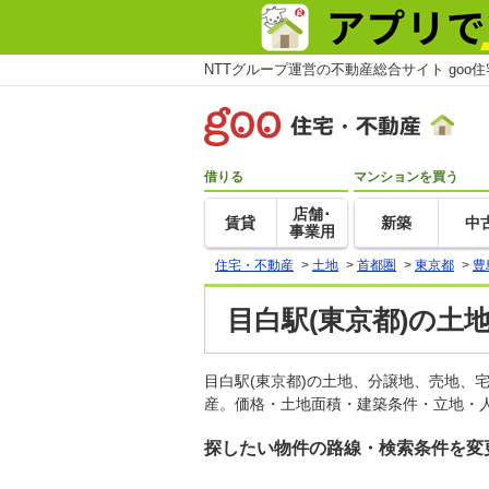
NTTグループ運営の不動産総合サイト goo
借りる
マンションを買う
店舗･
賃貸
新築
中
事業用
住宅・不動産
>
土地
>
首都圏
>
東京都
>
豊
目白駅(東京都)の土
目白駅(東京都)の土地、分譲地、売地、
産。価格・土地面積・建築条件・立地・人
探したい物件の路線・検索条件を変