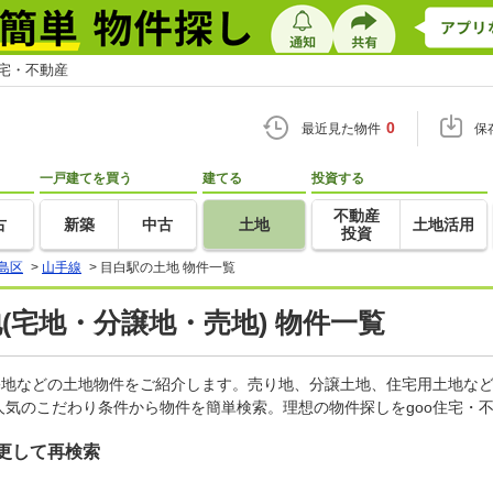
住宅・不動産
0
最近見た物件
保
一戸建てを買う
建てる
投資する
不動産
古
新築
中古
土地
土地活用
投資
島区
>
山手線
>
目白駅の土地 物件一覧
地(宅地・分譲地・売地) 物件一覧
宅地などの土地物件をご紹介します。売り地、分譲土地、住宅用土地など
気のこだわり条件から物件を簡単検索。理想の物件探しをgoo住宅・
更して再検索