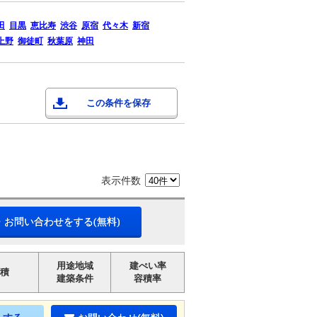
田
目黒
恵比寿
渋谷
原宿
代々木
新宿
上野
御徒町
秋葉原
神田
この条件を保存
表示件数
・お問い合わせをする(無料)
用途地域
建ぺい率
積
建築条件
容積率