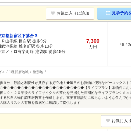
見学予約
お気に入りに追加
東京都新宿区下落合３
7,300
ＪＲ山手線 目白駅 徒歩9分
48.4
西武池袋線 椎名町駅 徒歩13分
万円
東京メトロ有楽町線 池袋駅 徒歩18分
ガス
1種低層地域
整形地
歩９分、静謐と利便性が共存する好立地！◆毎日のお買物に便利なピーコックスト
◇◆◇◆◇◆◇◆◇◆◇◆◇◆◇◆◇◆◇◆◇◆◇◆【ライフプラン】本物件にお
後１０～２０年後のライフサイクルの変化を見据えた長期的なライフプランシミュ
する独自の物件調査報告書を作成します。重要事項説明に載らないような住んでか
の購入リスクの有無を徹底的に確認して提供します
お気に入