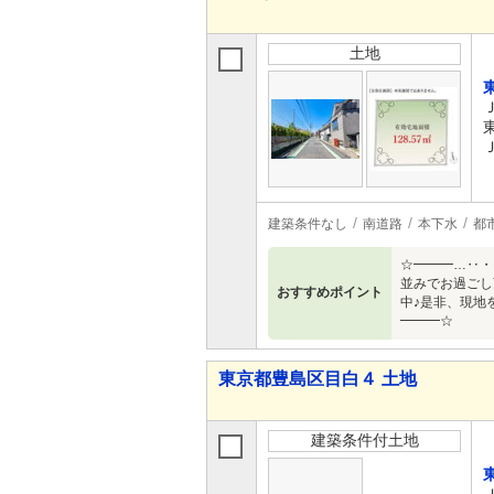
土地
建築条件なし
南道路
本下水
都
☆━━━…‥・
並みでお過ごし
おすすめポイント
中♪是非、現地
━━━☆
東京都豊島区目白４ 土地
建築条件付土地