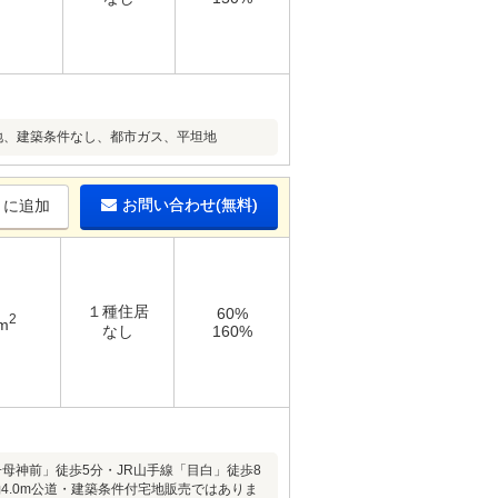
地、建築条件なし、都市ガス、平坦地
お問い合わせ(無料)
りに追加
１種住居
60%
2
m
なし
160%
母神前」徒歩5分・JR山手線「目白」徒歩8
員約4.0m公道・建築条件付宅地販売ではありま