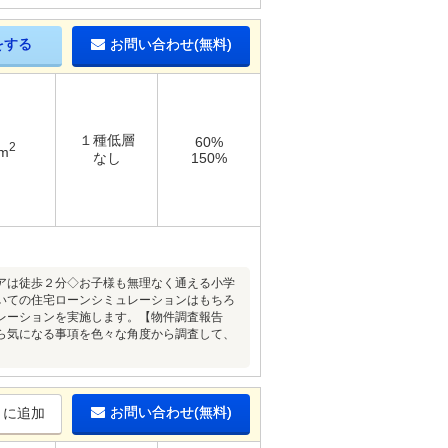
をする
お問い合わせ(無料)
１種低層
60%
2
2m
なし
150%
アは徒歩２分◇お子様も無理なく通える小学
いての住宅ローンシミュレーションはもちろ
レーションを実施します。【物件調査報告
ら気になる事項を色々な角度から調査して、
お問い合わせ(無料)
りに追加