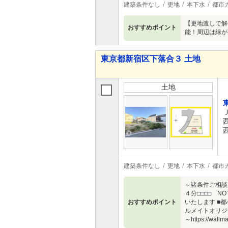
建築条件なし
更地
本下水
都市
【更地渡しで解
おすすめポイント
能！周辺は緑が
東京都新宿区下落合３ 土地
土地
建築条件なし
更地
本下水
都市
～諸条件ご相
４分□□□□ N
おすすめポイント
いたします ■
ルメイトオリジ
～https://wallma