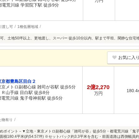
万円
都電荒川線 学習院下駅 徒歩9分
引渡し可
1種低層地域
可、土地50坪以上、更地渡し、スーパー 徒歩10分以内、駅まで平坦、閑静な住宅
お気に入
東京都豊島区目白２
2億2,270
東京メトロ副都心線 雑司が谷駅 徒歩5分
180.4
ＪＲ山手線 目白駅 徒歩8分
万円
都電荒川線 鬼子母神前駅 徒歩5分
上物有り
めポイント－▼立地・東京メトロ副都心線「雑司が谷」徒歩5分・都電荒川線「鬼子
積180.4平米(約54.57坪) ※セットバック約3.3平米を含む・前面道路は西側幅