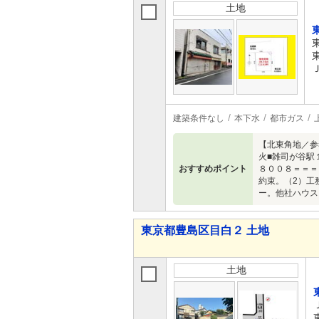
土地
建築条件なし
本下水
都市ガス
【北東角地／参
火■雑司が谷駅
おすすめポイント
８００８＝＝＝
約束。（2）工
ー。他社ハウス
東京都豊島区目白２ 土地
土地