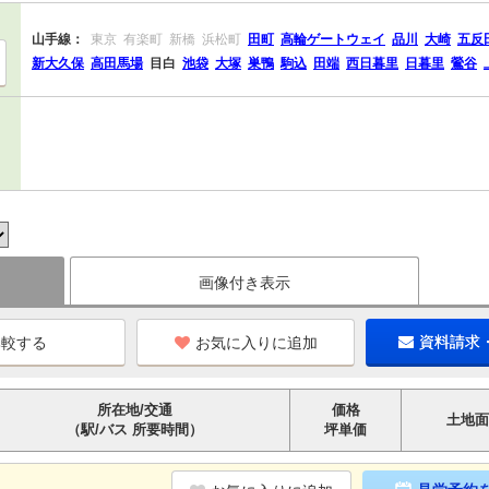
山手線：
東京
有楽町
新橋
浜松町
田町
高輪ゲートウェイ
品川
大崎
五反
新大久保
高田馬場
目白
池袋
大塚
巣鴨
駒込
田端
西日暮里
日暮里
鶯谷
画像付き表示
お気に入りに追加
資料請求
所在地/交通
価格
土地面
（駅/バス 所要時間）
坪単価