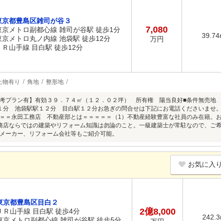
東京都豊島区雑司が谷３
7,080
東京メトロ副都心線 雑司が谷駅 徒歩1分
39.7
東京メトロ丸ノ内線 池袋駅 徒歩12分
万円
ＪＲ山手線 目白駅 徒歩12分
上物有り
角地
整形地
考プラン有】有効３９．７４㎡（１２．０２坪） 所有権 陽当良好■条件無売地
１分 池袋駅駅１２分 目白駅１２分お急ぎの問合せは下記にお電話くださいませ。
＝＝永田工務店 不動産部とは＝＝＝＝＝（1）不動産経験豊富な社員のみ在籍。
務店ならではの建築やリフォーム知識は勿論のこと。一級建築士が常駐なので、ご
メーカー、リフォーム会社等もご紹介可能。
お気に入
東京都豊島区目白２
2億8,000
ＪＲ山手線 目白駅 徒歩4分
242.
東京メトロ副都心線 雑司が谷駅 徒歩5分