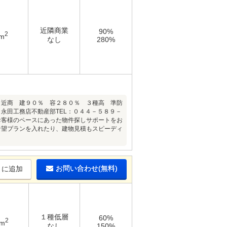
近隣商業
90%
2
4m
なし
280%
 近商 建９０％ 容２８０％ ３種高 準防
永田工務店不動産部TEL：０４４－５８９－
お客様のペースにあった物件探しサポートをお
希望プランを入れたり、建物見積もスピーディ
お問い合わせ(無料)
りに追加
１種低層
60%
2
3m
なし
150%