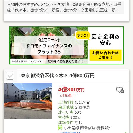
－物件のおすすめポイント－▼立地・2沿線利用可能な立地・山手
線「代々木」徒歩7分／「新宿」徒歩9分・京王電鉄京王線「新
宿」徒歩6分▼特徴・土地面積は77.59平米(約23.47坪)※セットバ
ック3.6平米を含む・建ぺい率60％、容積率300％・前面道路は北
西側幅員約4.0m(私道)・建築条件付宅地販売ではありません・お
好きなハウスメーカー・工務店で建築可能・現況古家有、詳細は
お問い合わせください※容積率は前面道路幅員により160％に制限
されます■ ご希望の住まい探しをお手伝いします
━━━━━・・・物件の詳細・ご相談はお気軽にお問い合わせく
ださい。
東京都渋谷区代々木３ 4億800万円
4億800
万円
（坪単価:-）
2
土地面積
132.74m
用途地域
２種住居
建ぺい率
60%
容積率
300%
建築条件
なし
小田急線 南新宿駅 徒歩4分