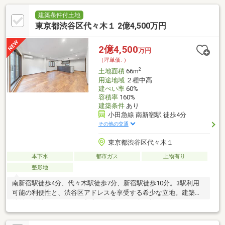
建築条件付土地
東京都渋谷区代々木１ 2億4,500万円
2億4,500
万円
（坪単価:-）
2
土地面積
66m
用途地域
２種中高
建ぺい率
60%
容積率
160%
建築条件
あり
小田急線 南新宿駅 徒歩4分
その他の交通
東京都渋谷区代々木１
本下水
都市ガス
上物有り
整形地
南新宿駅徒歩4分、代々木駅徒歩7分、新宿駅徒歩10分。3駅利用
可能の利便性と、渋谷区アドレスを享受する希少な立地。建築条
件付き土地だからこそ、都心での暮らしを考え抜いた住まいをご
提案いたします。