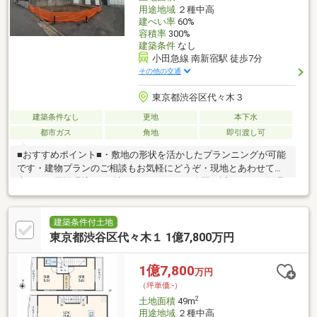
を徹底的に確認して提供します
用途地域
２種中高
建ぺい率
60%
容積率
300%
建築条件
なし
小田急線 南新宿駅 徒歩7分
その他の交通
東京都渋谷区代々木３
建築条件なし
更地
本下水
都市ガス
角地
即引渡し可
■おすすめポイント■・敷地の形状を活かしたプランニングが可能
です・建物プランのご相談もお気軽にどうぞ・現地とあわせて日
当たりや周辺環境もご確認いただけます・公園も近くにあり住環
境◎・徒歩圏内に小学校があり子育てに嬉しいエリア・お仕事帰
りのご見学も大歓迎・探し始めのお客様、正しい家探しをお伝え
します＊ご来店頂きアンケート回答でギフトカードプレゼント！
建築条件付土地
■交通アクセス■・小田急線【南新宿】駅徒歩7分----------------------お
東京都渋谷区代々木１ 1億7,800万円
気軽に下記の《資料請求》又は《見学予約》ボタンをクリック！
又は大和アクタス 0120-105-111(通話無料)まで
1億7,800
万円
（坪単価:-）
2
土地面積
49m
用途地域
２種中高