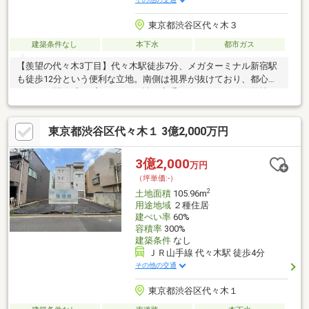
東京都渋谷区代々木３
建築条件なし
本下水
都市ガス
【羨望の代々木3丁目】代々木駅徒歩7分、メガターミナル新宿駅
も徒歩12分という便利な立地。南側は視界が抜けており、都心な
らではの開放感とプライベート性を享受できます。82㎡の敷地
に、こだわりの邸宅を！
東京都渋谷区代々木１ 3億2,000万円
3億2,000
万円
（坪単価:-）
2
土地面積
105.96m
用途地域
２種住居
建ぺい率
60%
容積率
300%
建築条件
なし
ＪＲ山手線 代々木駅 徒歩4分
その他の交通
東京都渋谷区代々木１