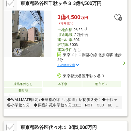
東京都渋谷区千駄ヶ谷３ 3億4,500万円
3億4,500
万円
（坪単価:-）
2
土地面積
96.22m
用途地域
２種中高
建ぺい率
60%
容積率
300%
建築条件
なし
東京メトロ副都心線 北参道駅 徒歩
3分
その他の交通
東京都渋谷区千駄ヶ谷３
建築条件なし
本下水
都市ガス
整形地
◆WALLMATE限定♪◆副都心線「北参道」駅徒歩３分！◆千駄ヶ
谷小学校５分 ◆原宿外苑中学校９分□□□□ NOT OLD，BE
CLASSIC． □□□□■ウォールメイトは【かかりつけの不動産屋】
として、徹底的にまで顧客主義を貫く事をお約束いたします。■
城南エリアに特化した情報網を駆使し、最良の不動産をご提案。
東京都渋谷区代々木１ 3億2,000万円
■住宅ローンシュミレーション無料相談会 毎日随時開催中。■ウ