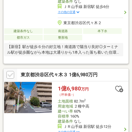
建築条件
なし
ＪＲ山手線 新宿駅 徒歩6分
その他の交通
東京都渋谷区代々木２
建築条件なし
南道路
本下水
都市ガス
整形地
【新宿】駅が徒歩６分の好立地！南道路で陽当り良好◎ターミナ
ル駅が徒歩圏ながら本地は大通りから1本入った落ち着いた住環境
です♪
東京都渋谷区代々木３ 1億6,980万円
1億6,980
万円
（坪単価:-）
2
土地面積
82.7m
用途地域
２種中高
建ぺい率
60%
容積率
160%
建築条件
なし
ＪＲ山手線 新宿駅 徒歩12分
その他の交通