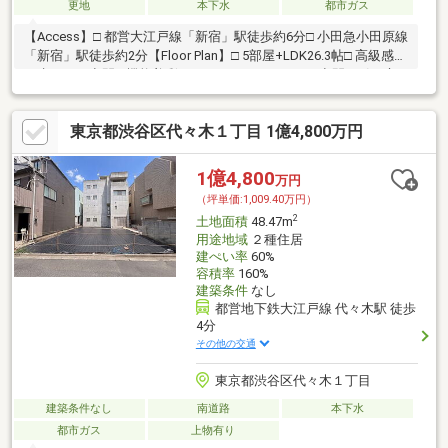
更地
本下水
都市ガス
【Access】□ 都営大江戸線「新宿」駅徒歩約6分□ 小田急小田原線
「新宿」駅徒歩約2分【Floor Plan】□ 5部屋+LDK26.3帖□ 高級感あ
る水まわり空間□ 機能美彩るセパレートキッチン□ 空間を引き立
てる4.5帖の畳スペース□ 生活感を抑え、美しく整うパントリー□
5.1帖のルーフバルコニー【Recommendation】新宿駅徒歩6分と
東京都渋谷区代々木１丁目 1億4,800万円
いう都心の中心にありながら、一歩奥へ入ると、喧騒を感じさせ
ない落ち着いた街並みが広がります。大通りから距離を保った住
宅エリアは、都市の利便性と穏やかな住環境を両立した希少なロ
1億4,800
万円
ケーションです
（坪単価:1,009.40万円）
2
土地面積
48.47m
用途地域
２種住居
建ぺい率
60%
容積率
160%
建築条件
なし
都営地下鉄大江戸線 代々木駅 徒歩
4分
その他の交通
東京都渋谷区代々木１丁目
建築条件なし
南道路
本下水
都市ガス
上物有り