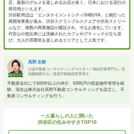
店、最新のグルメを楽しめるお店が多く、日本における流行の
発信地といえます。
渋谷駅周辺は「エンタテイメントシティSHIBUYA」と銘打った
再開発事業が進み、渋谷スクランブルスクエアや渋谷ストリー
ムなど、複数の商業施設が建設され、今なお進化しています。
代官山や恵比寿には洗練されたカフェやブティックが立ち並
び、大人の雰囲気を楽しめるエリアとして人気です。
高野 友樹
公認不動産コンサルティングマスター／相続対策専門士／宅
地建物取引士／賃貸不動産経営管理士
街ガイド
不動産会社にて600件以上の仲介、6000戸の収益物件管理を経
験。現在は株式会社高野不動産コンサルティングを設立し、不
動産コンサルティングを行う。
一人暮らしの人に聞いた
渋谷区の住みやすさTOP10