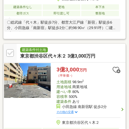
建築条件なし
更地
本下水
都市ガス
即引渡し可
整形地
〇総武線「代々木」駅徒歩7分、都営大江戸線「新宿」駅徒歩6
分、小田急線「南新宿」駅徒歩2分〇約98.90㎡（29.91坪）〇建物
プラン有
建築条件付土地
東京都渋谷区代々木２ 3億3,000万円
3億3,000
万円
（坪単価:-）
2
土地面積
98.9m
用途地域
商業地域
建ぺい率
80%
容積率
500%
建築条件
あり
小田急線 南新宿駅 徒歩2分
その他の交通
東京都渋谷区代々木２