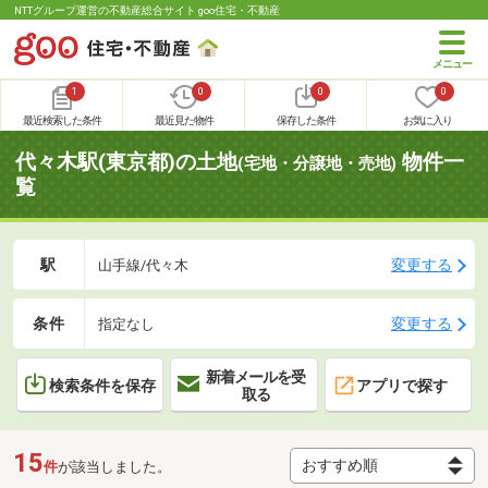
NTTグループ運営の不動産総合サイト goo住宅・不動産
1
0
0
0
最近検索した条件
最近見た物件
保存した条件
お気に入り
代々木駅(東京都)の土地
物件一
(宅地・分譲地・売地)
覧
駅
変更する
山手線/代々木
条件
変更する
指定なし
新着メールを受
検索条件を保存
アプリで探す
取る
15
件
が該当しました。