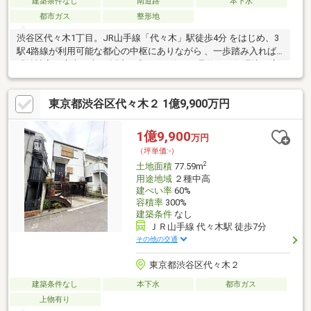
建築条件なし
南道路
本下水
都市ガス
整形地
渋谷区代々木1丁目。JR山手線「代々木」駅徒歩4分 をはじめ、3
駅4路線が利用可能な都心の中枢にありながら 、一歩踏み入れば
明治神宮の広大な森を身近に感じる、静かで品位ある住環境が広
がります。「第一種文教地区」内に位置し、将来にわたって良好
な住環境が守られる特別なポジションです 。敷地は約32坪のゆと
東京都渋谷区代々木２ 1億9,900万円
りある整形地で南側道路に面した間口は9m超と開放感に溢れてい
ます。建築条件はございませんので、大手ハウスメーカーや建築
家と共に、陽光を最大限に採り入れる理想の邸宅を追求いただけ
1億9,900
万円
ます。代々木の利便性と、森の静寂を掌中に収める。この地に相
（坪単価:-）
応しい至高のプランニングを、ここから始めてください
2
土地面積
77.59m
用途地域
２種中高
建ぺい率
60%
容積率
300%
建築条件
なし
ＪＲ山手線 代々木駅 徒歩7分
その他の交通
東京都渋谷区代々木２
建築条件なし
本下水
都市ガス
上物有り