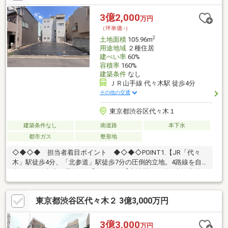
ォールメイトオリジナルの住宅購入・住替え等について分かりや
すく解説したガイドブックをご希望者様に【無料プレゼント】～
3億2,000
万円
弊社ホームページ～https://wallmate.co.jp/～
（坪単価:-）
2
土地面積
105.96m
用途地域
２種住居
建ぺい率
60%
容積率
160%
建築条件
なし
ＪＲ山手線 代々木駅 徒歩4分
その他の交通
東京都渋谷区代々木１
建築条件なし
南道路
本下水
都市ガス
整形地
◇◆◇◆ 担当者着目ポイント ◆◇◆◇POINT1.【JR「代々
木」駅徒歩4分、「北参道」駅徒歩7分の圧倒的立地。4路線を自
在に操る、都心の最前線。】POINT2.【土地間口9m超×南側接道の
希少性。第一種文教地区の落ち着いた住環境と、溢れる陽光を享
受。】POINT3.【容積率300%をフルに活かせる建築ポテンシャ
東京都渋谷区代々木２ 3億3,000万円
ル。延床面積の広い、ゆとりある大型邸宅が建築可能です。】
◇◆◇◆◇◆◇◆◇◆◇【ライフプラン】本物件においての住
宅ローンシミュレーションはもちろん、本物件購入後１０～２０
3億3,000
万円