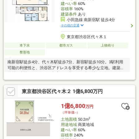
建ぺい率
60%
容積率
160%
建築条件
あり
小田急線 南新宿駅 徒歩4分
その他の交通
東京都渋谷区代々木１
本下水
都市ガス
上物有り
整形地
南新宿駅徒歩4分、代々木駅徒歩7分、新宿駅徒歩10分。3駅利用
可能の利便性と、渋谷区アドレスを享受する希少な立地。建築条
件付き土地だからこそ、都心での暮らしを考え抜いた住まいをご
提案いたします。
東京都渋谷区代々木２ 1億6,800万円
1億6,800
万円
（坪単価:-）
2
土地面積
50.2m
用途地域
商業地域
建ぺい率
60%
容積率
240%