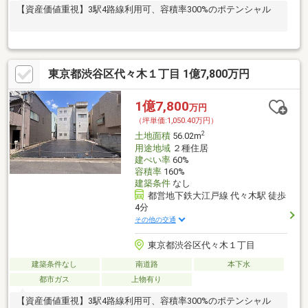
【資産価値重視】3駅4路線利用可、容積率300%のポテンシャル
東京都渋谷区代々木１丁目 1億7,800万円
1億7,800
万円
（坪単価:1,050.40万円）
2
土地面積
56.02m
用途地域
２種住居
建ぺい率
60%
容積率
160%
建築条件
なし
都営地下鉄大江戸線 代々木駅 徒歩
4分
その他の交通
東京都渋谷区代々木１丁目
建築条件なし
南道路
本下水
都市ガス
上物有り
【資産価値重視】3駅4路線利用可、容積率300%のポテンシャル