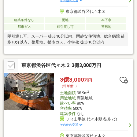
その他の交通
東京都渋谷区代々木３
建築条件なし
更地
本下水
都市ガス
即引渡し可
整形地
即引渡し可、スーパー 徒歩10分以内、閑静な住宅地、総合病院 徒
歩10分以内、整形地、都市ガス、小学校 徒歩10分以内
東京都渋谷区代々木２ 3億3,000万円
3億3,000
万円
（坪単価:-）
2
土地面積
98.9m
用途地域
商業地域
建ぺい率
80%
容積率
500%
建築条件
なし
ＪＲ山手線 代々木駅 徒歩7分
その他の交通
東京都渋谷区代々木２