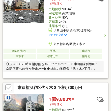
年後のライフサイクルの変化を見据えた長期的なライフプランシ
（坪単価:-）
ミュレーションを実施します。
2
土地面積
98.9m
用途地域
商業地域
建ぺい率
80%
容積率
240%
建築条件
なし
ＪＲ山手線 新宿駅 徒歩6分
その他の交通
東京都渋谷区代々木２
建築条件なし
更地
南道路
本下水
都市ガス
整形地
◇広々LDK26帖＆開放的なルーフバルコニー◇◆3路線利用可！
南新宿駅へは僅か徒歩2分◆◆都心の奥座敷「代々木2丁目」に住
まう
◆◇◆◇◆◇◆◇◆◇◆◇◆◇◆◇◆◇◆◇◆◇◆◇◆【ラ
イフプラン】本物件においての住宅ローンシミュレーションはも
東京都渋谷区代々木３ 1億9,800万円
ちろん、本物件購入後１０～２０年後のライフサイクルの変化を
見据えた長期的なライフプランシミュレーションを実施します。
【物件調査報告書】本物件に関する独自の物件調査報告書を作成
1億9,800
万円
します。重要事項説明に載らないような住んでから気になる事項
（坪単価:-）
を色々な角度から調査して、お客様にとっての購入リスクの有無
2
土地面積
63.52m