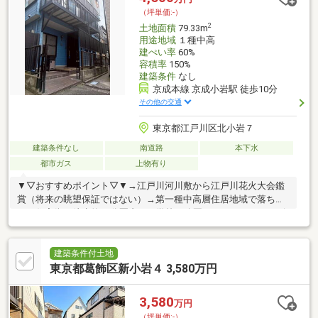
（坪単価:-）
2
土地面積
79.33m
用途地域
１種中高
建ぺい率
60%
容積率
150%
建築条件
なし
京成本線 京成小岩駅 徒歩10分
その他の交通
東京都江戸川区北小岩７
建築条件なし
南道路
本下水
都市ガス
上物有り
▼▽おすすめポイント▽▼→江戸川河川敷から江戸川花火大会鑑
賞（将来の眺望保証ではない）→第一種中高層住居地域で落ち着
いた住宅街→徒歩約10分圏内に、学校や公園、スーパーやコンビ
ニ有お住まい探しは弊社にお任せください♪・個室で落ち着いた環
境の中、何でもご相談いただけます・不動産会社専用の物件情報
システムをご覧いただきお住まい探しができます・専用の資金計
建築条件付土地
画シミュレーションを使用し、お客様に合わせた資金計画・ライ
東京都葛飾区新小岩４ 3,580万円
フプランのご提案をいたします・お住まいのお悩みがありました
らお気軽にご相談ください購入・売却はもちろん住み替えや投資
3,580
万円
など…お客様のご要望に応じた最適なご提案をいたします♪
（坪単価:-）