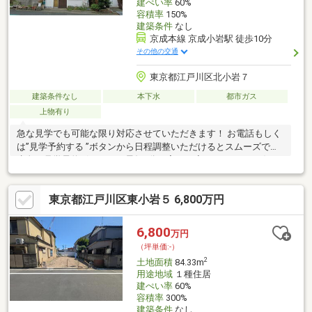
建ぺい率
60%
容積率
150%
建築条件
なし
京成本線 京成小岩駅 徒歩10分
その他の交通
東京都江戸川区北小岩７
建築条件なし
本下水
都市ガス
上物有り
急な見学でも可能な限り対応させていただきます！ お電話もしく
は”見学予約する ”ボタンから日程調整いただけるとスムーズです♪
赤色の見学予約ボタンから最短2分で完了！◇おすすめ♪・お好み
のハウスメーカーで理想の住まいを実現・早朝7時から深夜1時ま
で営業する「グルメシティ 京成小岩店」まで徒歩9分・公園や小
東京都江戸川区東小岩５ 6,800万円
中学校が徒歩10分以内で子育て世帯にもおすすめの住環境・京成
小岩らしい人情と落ち着きが息づく立地◇周辺環境・小岩保育
園 … 徒歩3分・江戸川区立上小岩小学校 … 徒歩2分・ファミ
6,800
万円
リーマート … 徒歩5分・成光堂クリニック … 徒歩12分・小
（坪単価:-）
岩公園 … 徒歩7分
2
土地面積
84.33m
用途地域
１種住居
建ぺい率
60%
容積率
300%
建築条件
なし