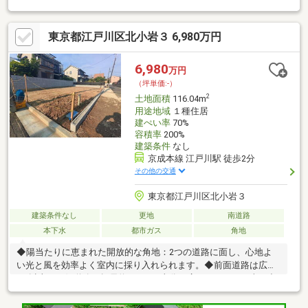
また、京成本線「高砂駅」・京成本線「京成小岩」も上野までの
アクセスが大変良好です。【注目ポイント】3駅3路線の都心まで
東京都江戸川区北小岩３ 6,980万円
アクセス良好な好立地是非、現地のご見学・建物のイメージのご
確認をお勧めいたします。当社ハウスプラザ金町店Google口コミ
4.8の評価をいただいております。ご不明点などは気軽にお問い合
6,980
万円
わせください。
（坪単価:-）
◆◇◆◇◆◇◆◇◆◇◆◇◆◇◆◇◆◇◆◇◆◇◆◇◆◇◆◇◆◇
2
土地面積
116.04m
用途地域
１種住居
建ぺい率
70%
容積率
200%
建築条件
なし
京成本線 江戸川駅 徒歩2分
その他の交通
東京都江戸川区北小岩３
建築条件なし
更地
南道路
本下水
都市ガス
角地
◆陽当たりに恵まれた開放的な角地：2つの道路に面し、心地よ
い光と風を効率よく室内に採り入れられます。◆前面道路は広々
6m以上：西側道路は幅員約7.25mと十分な広さがあり、お車の出
し入れもスムーズです。◆設計しやすいすっきりとした整形地：
無駄のない敷地形状で、カースペースや庭などの配置もスムー