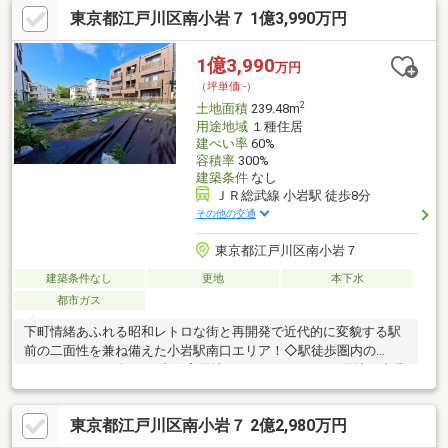
東京都江戸川区南小岩７ 1億3,990万円
なく、すぐに建築可能です■ライフインフォメーション■ワイズマ
ートディスカ南小岩店：徒歩6分セブンイレブン南小岩店：徒歩5
分ドラッグセイムス南小岩7丁目店：徒歩7分FIRSTA小岩：徒歩8
1億3,990
万円
分イトーヨーカドー小岩店：徒歩10分
（坪単価:-）
2
土地面積
239.48m
用途地域
１種住居
建ぺい率
60%
容積率
300%
建築条件
なし
ＪＲ総武線 小岩駅 徒歩8分
その他の交通
東京都江戸川区南小岩７
建築条件なし
更地
本下水
都市ガス
下町情緒あふれる昭和レトロな街と再開発で近代的に変貌する駅
前の二面性を兼ね備えた小岩駅南口エリア！◇駅徒歩圏内の
239.48㎡（72.44坪）！◆住宅用地はもちろんアパート用地や事業
用地としても♪◇建築条件なし♪お好きなハウスメーカーで建てら
れますよ♪◆確定測量済み、現況更地につき余計な費用負担が少
東京都江戸川区南小岩７ 2億2,980万円
なく、すぐに建築可能です■ライフインフォメーション■セブンイ
レブン南小岩店：徒歩5分ワイズマートディスカ南小岩店：徒歩6