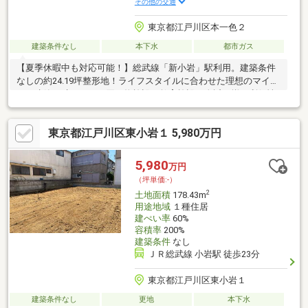
その他の交通
東京都江戸川区本一色２
建築条件なし
本下水
都市ガス
【夏季休暇中も対応可能！】総武線「新小岩」駅利用。建築条件
なしの約24.19坪整形地！ライフスタイルに合わせた理想のマイホ
ーム建築が叶います。買い物施設や教育施設が身近に揃う利便性
の高い好立地です。【建築条件なし売地】お好きなハウスメーカ
ーで自由設計が可能です！スーパー徒歩2分、小学校徒歩8分、図
東京都江戸川区東小岩１ 5,980万円
書館徒歩6分と周辺環境が大変充実した暮らしやすい平坦地。約
24.19坪の開放感ある整形地です。江戸川区本一色に全1区画の売
地が登場！建築条件なしのため、お好みの工務店等でこだわりの
5,980
万円
邸宅を建築できます。スーパー徒歩2分で買物至便◎参考プランの
（坪単価:-）
ご相談や現地へのご案内など、お気軽にお要望ください！
2
土地面積
178.43m
用途地域
１種住居
建ぺい率
60%
容積率
200%
建築条件
なし
ＪＲ総武線 小岩駅 徒歩23分
東京都江戸川区東小岩１
建築条件なし
更地
本下水