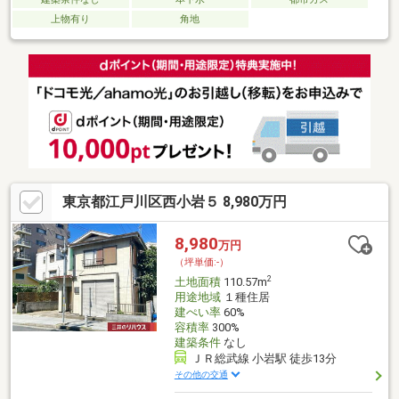
上物有り
角地
東京都江戸川区西小岩５ 8,980万円
8,980
万円
（坪単価:-）
2
土地面積
110.57m
用途地域
１種住居
建ぺい率
60%
容積率
300%
建築条件
なし
ＪＲ総武線 小岩駅 徒歩13分
その他の交通