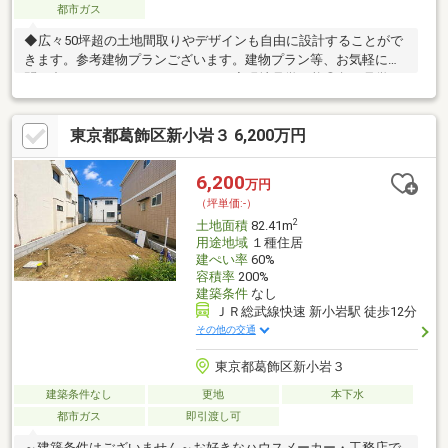
都市ガス
◆広々50坪超の土地間取りやデザインも自由に設計することがで
きます。参考建物プランございます。建物プラン等、お気軽にお
問い合わせください。03-6231-5314◆現地見学可能◎急な見学で
も可能な限り対応させていただきます！◎電話もしくは【見学予
約する】ボタンから日程調整いただけるとスムーズです◎やり取
東京都葛飾区新小岩３ 6,200万円
り不要で内見確定可能◎赤色の見学予約ボタンから最短２分で完
了＞＞＞Ｌｉｆｅ Ｉｎｆｏｒｍａｔｉｏｎ＜＜＜◇小岩第二小学
校まで約400m（約5分）◇小岩第二中学校まで約290m（約4分）
6,200
万円
◆ミニコープ小岩店まで約170ｍ（約3分）◆セブンイレブン東小
（坪単価:-）
岩店まで約300ｍ（約4分）
2
土地面積
82.41m
用途地域
１種住居
建ぺい率
60%
容積率
200%
建築条件
なし
ＪＲ総武線快速 新小岩駅 徒歩12分
その他の交通
東京都葛飾区新小岩３
建築条件なし
更地
本下水
都市ガス
即引渡し可
～建築条件はございません～お好きなハウスメーカー・工務店で