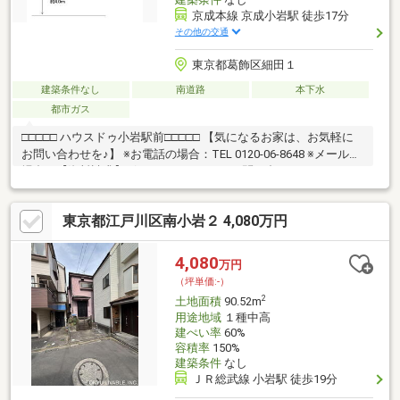
京成本線 京成小岩駅 徒歩17分
その他の交通
東京都葛飾区細田１
建築条件なし
南道路
本下水
都市ガス
□□□□□ ハウスドゥ小岩駅前□□□□□ 【気になるお家は、お気軽に
お問い合わせを♪】 ※お電話の場合：TEL 0120-06-8648 ※メールの
場合：【資料請求】ボタンをクリックでお問い合わせください。
東京都江戸川区南小岩２ 4,080万円
4,080
万円
（坪単価:-）
2
土地面積
90.52m
用途地域
１種中高
建ぺい率
60%
容積率
150%
建築条件
なし
ＪＲ総武線 小岩駅 徒歩19分