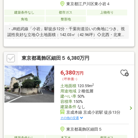
東京都江戸川区東小岩４
建築条件なし
都市ガス
上物有り
角地
整形地
・JR総武線「小岩」駅徒歩12分・千葉街道沿いの角地につき、視
認性良好な立地◇土地面積：142.03㎡（42.96坪）◇北西・北東角
地◇整形地◇近隣商業地域◇建ぺい率90％（緩和後）◇容積率
400％◇建築条件付き土地ではありません。
東京都葛飾区細田５ 6,380万円
6,380
万円
（坪単価:-）
2
土地面積
120.59m
用途地域
２種低層
建ぺい率
50%
容積率
150%
建築条件
なし
京成本線 京成小岩駅 徒歩13分
その他の交通
東京都葛飾区細田５
建築条件なし
本下水
都市ガス