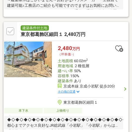
建築可能♪工務店のご紹介も可能ですのでまずはお気軽にお問い合
わせください！～おすすめポイント～■通学・通園も徒歩10分圏
内♪・小松南小学校 徒歩5分 ・小松中学校 徒歩9分・ひのか
保育園 徒歩5分■買い物施設徒歩5分圏内♪・ライフ本一色店 徒
歩4分・セブンイレブン南新小岩店 徒歩4分・クリエイトS・D江
建築条件付土地
戸川本一色店 徒歩5分■■■■■ 現地見学予約受付中 ■■■■■現
東京都葛飾区細田１ 2,480万円
地集合・現地解散も可能。営業車での送迎も可能です。お問い合
わせは0120-180-344までお気軽にご連絡下さい。ハウスプラザ青
2,480
万円
戸店
（坪単価:-）
2
土地面積
60.02m
用途地域
２種低層
建ぺい率
50%
容積率
150%
建築条件
あり
京成本線 京成小岩駅 徒歩20分
その他の交通
東京都葛飾区細田１
本下水
上物有り
◆◇◆◇◆◇◆◇◆◇◆◇◆◇◆◇◆◇◆◇◆◇◆◇◆◇◆◇◆◇
都心までアクセス良好なJR総武線「小岩駅」「小岩駅」からは
「秋葉原駅」まで20分。「東京駅」まで25分で到着いたします。