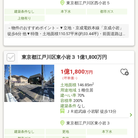
東京都江戸川区西小岩５
建築条件なし
本下水
都市ガス
上物有り
－物件のおすすめポイント－▼立地・京成電鉄本線「京成小岩」
徒歩6分 他▼特徴・土地面積110.57平米(約33.44坪)・前面道路は
南西側幅員約10.9mの公道・接道間口は約10.6mの広さ・建築条件
付土地ではありません お好きなハウスメーカーで建築可能・現
況古家有▼周辺環境・サミットストア西小岩店 徒歩4分(約
東京都江戸川区東小岩３ 1億1,800万円
290m)・ファミリーマート江戸川西小岩五丁目店 徒歩2分(約
110m)・北小岩小学校 徒歩9分(約650m)■ ご希望の住まい探しを
お手伝いします ━━━━━・・・物件の詳細・ご相談はお気軽に
1億1,800
万円
お問い合わせください。
（坪単価:-）
2
土地面積
146.85m
用途地域
１種住居
建ぺい率
70%
容積率
200%
建築条件
なし
ＪＲ総武線 小岩駅 徒歩13分
東京都江戸川区東小岩３
建築条件なし
更地
本下水