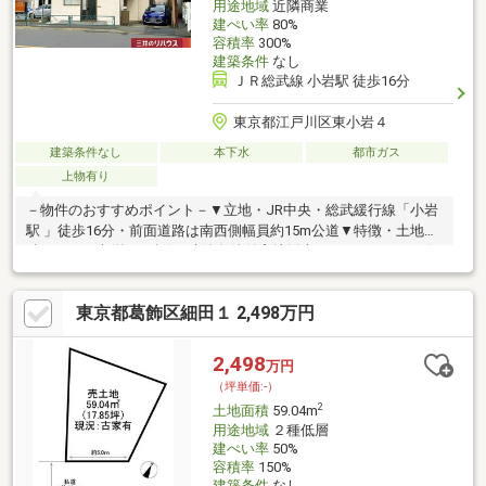
用途地域
近隣商業
建ぺい率
80%
容積率
300%
建築条件
なし
ＪＲ総武線 小岩駅 徒歩16分
東京都江戸川区東小岩４
建築条件なし
本下水
都市ガス
上物有り
－物件のおすすめポイント－▼立地・JR中央・総武緩行線「小岩
駅 」徒歩16分・前面道路は南西側幅員約15m公道▼特徴・土地面
積129.26平米(約39.1坪)・建築条件付宅地販売ではないため、お好
きなハウスメーカー・工務店で建築可・都市ガスに対応・現況古
家有▼周辺環境・スーパー「ヤマイチ小岩店」徒歩1分(約60m)・
東京都葛飾区細田１ 2,498万円
江戸川区立南小岩小学校 徒歩7分(約540m)・南小岩2児童遊園 徒
歩2分(約150m)・セブンイレブン東小岩店 徒歩6分(約460m)■ ご希
望の住まい探しをお手伝いします ━━━━━・・・物件の詳細・
2,498
万円
ご相談はお気軽にお問い合わせください。
（坪単価:-）
2
土地面積
59.04m
用途地域
２種低層
建ぺい率
50%
容積率
150%
建築条件
なし