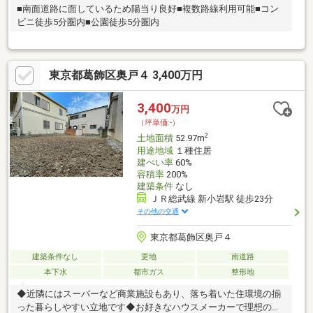
■南面道路に面しているため陽当り良好■複数路線利用可能■コン
ビニ徒歩5分圏内■公園徒歩5分圏内
東京都葛飾区奥戸４ 3,400万円
3,400
万円
（坪単価:-）
2
土地面積
52.97m
用途地域
１種住居
建ぺい率
60%
容積率
200%
建築条件
なし
ＪＲ総武線 新小岩駅 徒歩23分
その他の交通
東京都葛飾区奥戸４
建築条件なし
更地
南道路
本下水
都市ガス
整形地
◆近隣にはスーパーなど商業施設もあり、落ち着いた住環境の揃
った暮らしやすい立地です◆お好きなハウスメーカーで理想のプ