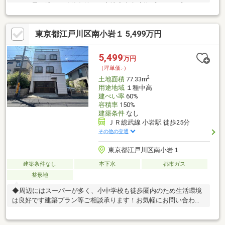
ランが思い描ける建築条件なし土地◆参考建物プランのプレゼン
を承っております。その他ショールームの見学、ハウスメーカー
のご紹介も可能【資料請求する】【見学予約する】をクリック！
東京都江戸川区南小岩１ 5,499万円
今すぐ見たい方は03-6231-5314までお電話ください！◎急な見学
でも可能な限り対応させていただきます！◎電話もしくはオレン
ジ色の【資料請求する】ボタンから最短２分で完了！その他、お
5,499
万円
気軽にお問い合わせください。03-6231-5314
（坪単価:-）
2
土地面積
77.33m
用途地域
１種中高
建ぺい率
60%
容積率
150%
建築条件
なし
ＪＲ総武線 小岩駅 徒歩25分
その他の交通
東京都江戸川区南小岩１
建築条件なし
本下水
都市ガス
整形地
◆周辺にはスーパーが多く、小中学校も徒歩圏内のため生活環境
は良好です建築プラン等ご相談承ります！お気軽にお問い合わせ
ください。03-6231-5314＞＞＞Ｌｉｆｅ Ｉｎｆｏｒｍａｔｉｏｎ
＜＜＜◇南小岩第二小学校まで約581m（約8分）◇小岩第五中学