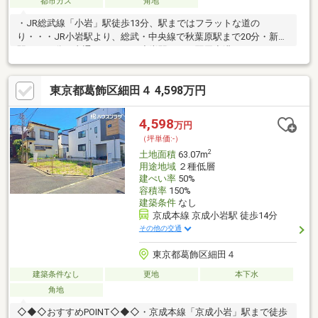
都市ガス
角地
・JR総武線「小岩」駅徒歩13分、駅まではフラットな道の
り・・・JR小岩駅より、総武・中央線で秋葉原駅まで20分・新宿
駅まで39分（直通）・・・JR小岩駅より、羽田空港へのリムジン
バス有り（所要時間約1時間10分：交通状況によります）・北
西・南西角地（北西側公道幅員約8.7m・南西側公道幅員約7.2
東京都葛飾区細田４ 4,598万円
ｍ）・地積：148.37m2（仮測量）・第一種住居地域内の閑静な住
宅街・建蔽率：70％ 容積率200%・建築条件付きの売地ではござ
いません、お好きなハウスメーカー・工務店で建築可能
4,598
万円
（坪単価:-）
2
土地面積
63.07m
用途地域
２種低層
建ぺい率
50%
容積率
150%
建築条件
なし
京成本線 京成小岩駅 徒歩14分
その他の交通
東京都葛飾区細田４
建築条件なし
更地
本下水
角地
◇◆◇おすすめPOINT◇◆◇・京成本線「京成小岩」駅まで徒歩