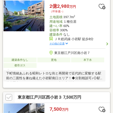
分ドラッグセイムス南小岩7丁目店：徒歩7分FIRSTA小岩：徒歩8
2億2,980
万円
分イトーヨーカドー小岩店：徒歩10分
（坪単価:-）
2
土地面積
397.7m
用途地域
１種住居
建ぺい率
60%
容積率
300%
建築条件
なし
ＪＲ総武線 小岩駅 徒歩8分
その他の交通
東京都江戸川区南小岩７
建築条件なし
更地
本下水
都市ガス
下町情緒あふれる昭和レトロな街と再開発で近代的に変貌する駅
前の二面性を兼ね備えた小岩駅南口エリア！◆分割相談可♪◇駅
徒歩圏内の397.70㎡（120.30坪）！◆住宅用地はもちろんアパー
ト用地や事業用地としても♪◇建築条件なし♪お好きなハウスメー
カーで建てられますよ♪◆確定測量済み、現況更地につき余計な
東京都江戸川区西小岩３ 7,500万円
費用負担が少なく、すぐに建築可能です■ライフインフォメーシ
ョン■セブンイレブン南小岩店：徒歩5分ワイズマートディスカ南
小岩店：徒歩6分ドラッグセイムス南小岩7丁目店：徒歩7分
7,500
万円
FIRSTA小岩：徒歩8分イトーヨーカドー小岩店：徒歩10分