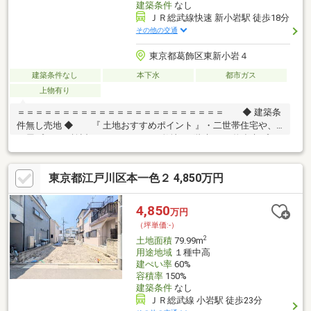
建築条件
なし
ＪＲ総武線快速 新小岩駅 徒歩18分
その他の交通
東京都葛飾区東新小岩４
建築条件なし
本下水
都市ガス
上物有り
＝＝＝＝＝＝＝＝＝＝＝＝＝＝＝＝＝＝＝＝＝＝＝ ◆ 建築条
件無し売地 ◆ 『 土地おすすめポイント 』・二世帯住宅や、
平屋プランも検討しやすいゆとりの敷地・2階建4LDK物参考プラ
ン有 … 建物イメージがしやすく検討も安心・車庫3台付きプラン
対応 … 快適な都心ライフが実現可能・お好きなハウスメーカーで
東京都江戸川区本一色２ 4,850万円
建築可能♪『 ロケーション 』・複数駅・複数路線利用可 … 通勤・
通学もスムーズ『 サポート内容 』・仕様書のご案内・間取り／資
金計画のご相談可能＝＝＝＝＝＝＝＝＝＝＝＝＝＝＝＝＝＝＝＝
4,850
万円
＝＝＝
（坪単価:-）
2
土地面積
79.99m
用途地域
１種中高
建ぺい率
60%
容積率
150%
建築条件
なし
ＪＲ総武線 小岩駅 徒歩23分