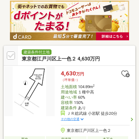
建築条件付土地
東京都江戸川区上一色２ 4,630万円
4,630
万円
（坪単価:-）
2
土地面積
104.89m
用途地域
１種中高
建ぺい率
60%
容積率
150%
建築条件
あり
ＪＲ総武線 小岩駅 徒歩20分
その他の交通
東京都江戸川区上一色２