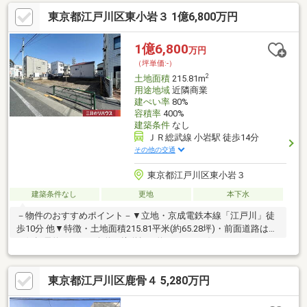
400％◆周辺に生活利便施設が充実（スーパー、コンビニ、学校
東京都江戸川区東小岩３ 1億6,800万円
などが徒歩圏内）◆現況：更地◆JR総武線（各駅停車）「小岩」
駅 徒歩14分◆京成本線「江戸川」駅 徒歩10分
1億6,800
万円
（坪単価:-）
2
土地面積
215.81m
用途地域
近隣商業
建ぺい率
80%
容積率
400%
建築条件
なし
ＪＲ総武線 小岩駅 徒歩14分
その他の交通
東京都江戸川区東小岩３
建築条件なし
更地
本下水
－物件のおすすめポイント－▼立地・京成電鉄本線「江戸川」徒
歩10分 他▼特徴・土地面積215.81平米(約65.28坪)・前面道路は北
西側幅員約12.2mの公道・接道幅は約12.6m・お好きなハウスメー
カーや工務店で建築可・現況更地につき、プラン確定後スムーズ
に建築へ移行可▼周辺環境・まいばすけっと東小岩3丁目店 徒歩1
東京都江戸川区鹿骨４ 5,280万円
分(約60m)・区立小岩小学校 徒歩2分(約110m)※土地面積の内、都
市計画道路予定面積約24.2平米(都市計画道路計画決定段階)■ ご希
望の住まい探しをお手伝いします ━━━━━・・・物件の詳細・