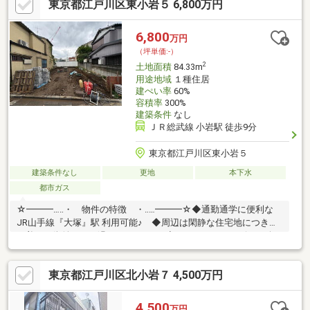
東京都江戸川区東小岩５ 6,800万円
6,800
万円
（坪単価:-）
2
土地面積
84.33m
用途地域
１種住居
建ぺい率
60%
容積率
300%
建築条件
なし
ＪＲ総武線 小岩駅 徒歩9分
東京都江戸川区東小岩５
建築条件なし
更地
本下水
都市ガス
☆━━━…‥・ 物件の特徴 ・‥…━━━☆◆通勤通学に便利な
JR山手線『大塚』駅 利用可能♪ ◆周辺は閑静な住宅地につき落
ち着いた街並みでお過ごし頂けます♪◆スーパー、コンビニ、公
園等、生活環境良好♪◆同仕様モデルハウスのご案内や建物プレ
ゼンテーションも随時受付中♪是非、現地をご確認ください！♪物
東京都江戸川区北小岩７ 4,500万円
件の詳細はADCAST押上支店迄「0120-982-095」
♪☆━━━…‥・ ━☆━ ・‥…━━━☆
4,500
万円