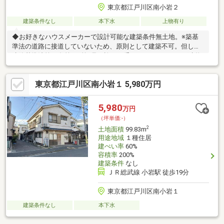
東京都江戸川区南小岩２
建築条件なし
本下水
上物有り
◆お好きなハウスメーカーで設計可能な建築条件無土地。※築基
準法の道路に接道していないため、原則として建築不可。但し、
建築基準法第43条第2項第2号の許可を受けることができれば建物
の建築可。（建築審査会の同意要）※現況有姿で引渡し
東京都江戸川区南小岩１ 5,980万円
5,980
万円
（坪単価:-）
2
土地面積
99.83m
用途地域
１種住居
建ぺい率
60%
容積率
200%
建築条件
なし
ＪＲ総武線 小岩駅 徒歩19分
東京都江戸川区南小岩１
建築条件なし
本下水