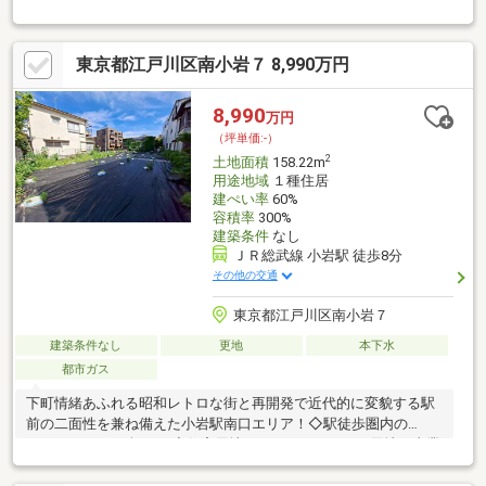
好な駅チカ好立地・北総線「新柴又」駅徒歩12分と2駅2線利用が
可能な立地です・いつでも現地までご案内いたします・前面道路
は車通りの少ない安心安全な住環境です・建築条件はございませ
東京都江戸川区南小岩７ 8,990万円
んので、お好きなハウスメーカーにて建築いただけます・弊社提
携のハウスメーカー、工務店をご紹介することは可能です・住宅
ローンのご相談はハウスプラザ篠崎店にお任せください【生活環
8,990
万円
境良好な住環境】新柴又駅エリアは静かな住宅街として知られ、
（坪単価:-）
有名な観光地でもある柴又帝釈天がございます
2
土地面積
158.22m
用途地域
１種住居
建ぺい率
60%
容積率
300%
建築条件
なし
ＪＲ総武線 小岩駅 徒歩8分
その他の交通
東京都江戸川区南小岩７
建築条件なし
更地
本下水
都市ガス
下町情緒あふれる昭和レトロな街と再開発で近代的に変貌する駅
前の二面性を兼ね備えた小岩駅南口エリア！◇駅徒歩圏内の
158.22㎡（47.86坪）！◆住宅用地はもちろんアパート用地や事業
用地としても♪◇建築条件なし♪お好きなハウスメーカーで建てら
れますよ♪◆確定測量済み、現況更地につき余計な費用負担が少