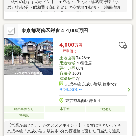
－物件のおすすめポイント－▼立地・JR中央・総武緩行線「小
岩」徒歩4分・昭和通り商店街沿いの商業地▼特徴・土地面積約
35.69坪の整形地・前面道路は北東側幅員約6m公道、間口は約
16.1m・マンション用地や店舗用地としても検討可能▼周辺環
境・まいばすけっと南小岩8丁目店 徒歩2分(約90m)・セブンイレ
東京都葛飾区鎌倉４ 4,000万円
ブン南小岩7丁目店 徒歩3分(約170m)・区立下小岩小学校 徒歩7分
(約530m)・片山児童遊園 徒歩2分(約110m)※前面道路配管有・引
込配管無■ ご希望の住まい探しをお手伝いします
4,000
万円
━━━━━・・・物件の詳細・ご相談はお気軽にお問い合わせく
（坪単価:-）
ださい。
2
土地面積
74.26m
用途地域
１種住居
建ぺい率
60%
容積率
200%
建築条件
なし
京成本線 京成小岩駅 徒歩6分
その他の交通
東京都葛飾区鎌倉４
建築条件なし
本下水
上物有り
整形地
【営業が感じたここがオススメポイント】・まずは何といっても
京成本線「京成小岩」駅徒歩6分の西道路に面した日当たり通風良