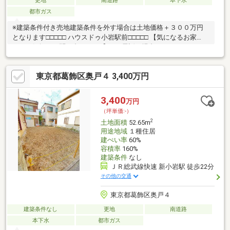
更地
南道路
本下水
都市ガス
※建築条件付き売地建築条件を外す場合は土地価格＋３００万円
となります□□□□□ ハウスドゥ小岩駅前□□□□□ 【気になるお家
は、お気軽にお問い合わせを♪】 ※お電話の場合：TEL 0120-06-
8648 ※メールの場合：【資料請求】ボタンをクリックでお問い合
わせください。
東京都葛飾区奥戸４ 3,400万円
3,400
万円
（坪単価:-）
2
土地面積
52.65m
用途地域
１種住居
建ぺい率
60%
容積率
160%
建築条件
なし
ＪＲ総武線快速 新小岩駅 徒歩22分
その他の交通
東京都葛飾区奥戸４
建築条件なし
更地
南道路
本下水
都市ガス