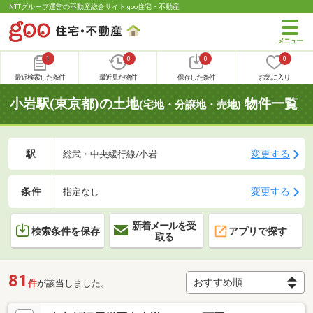
NTTグループ運営の不動産総合サイト goo住宅・不動産
1
0
0
0
最近検索した条件
最近見た物件
保存した条件
お気に入り
小岩駅(東京都)の土地
物件一覧
(宅地・分譲地・売地)
駅
変更する
総武・中央緩行線/小岩
条件
変更する
指定なし
新着メールを受
検索条件を保存
アプリで探す
取る
81
件
が該当しました。