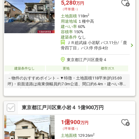
5,280
万円
ご相談はお気軽にお問い合わせください。
（坪単価:-）
2
土地面積
118m
用途地域
１種中高
建ぺい率
60%
容積率
150%
建築条件
なし
ＪＲ総武線 小岩駅 バス11分/「鹿
骨四丁目」バス停 停歩4分
東京都江戸川区鹿骨４
建築条件なし
更地
都市ガス
－物件のおすすめポイント－▼特徴・土地面積118平米(約35.69
坪)・前面道路は南東側幅員約7.0m公道、間口約6.4m・建ぺい率
60%、容積率150%・建築条件付宅地販売ではありません・お好き
な工務店やハウスメーカーを選択可能・都市ガス・本下水対応エ
リア▼周辺環境・スーパー「ジェーソン鹿骨店」徒歩5分(約
東京都江戸川区東小岩４ 1億900万円
330m)・セブンイレブン江戸川東松本店 徒歩3分(約240m)・鹿骨
北公園 徒歩1分(約80m)・江戸川区立鹿骨松本小学校 徒歩8分(約
600m)■ ご希望の住まい探しをお手伝いします ━━━━━・・・
1億900
万円
物件の詳細・ご相談はお気軽にお問い合わせください。
（坪単価:-）
2
土地面積
129.26m