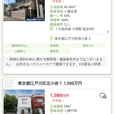
（坪単価:-）
2
土地面積
96.26m
用途地域
１種住居
建ぺい率
60%
容積率
160%
建築条件
なし
ＪＲ総武線 小岩駅 徒歩9分
東京都江戸川区西小岩３
建築条件なし
南道路
都市ガス
上物有り
整形地
・南側公道約4.0mに接する整形地・建築条件付きではございませ
ん。 お好きなハウスメーカーで建築できます。※古家あり鉄骨
造亜鉛メッキ鋼板葺2階建1階57.83㎡ 2階41.31㎡ 昭和50年7月
17日新築
東京都江戸川区北小岩７ 1,580万円
1,580
万円
（坪単価:-）
2
土地面積
34m
用途地域
１種中高