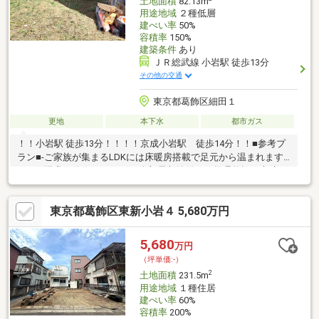
土地面積
82.13m
用途地域
２種低層
建ぺい率
50%
容積率
150%
建築条件
あり
ＪＲ総武線 小岩駅 徒歩13分
その他の交通
東京都葛飾区細田１
更地
本下水
都市ガス
！！小岩駅 徒歩13分！！！！京成小岩駅 徒歩14分！！■参考プ
ラン■-ご家族が集まるLDKには床暖房搭載で足元から温まれます-
LDKは配膳の動線がバッチリ-全部屋収納付きで整理整頓に大助か
り-1階に洗面化粧室があり、お子様が泥だらけで帰っても安心で
す-買物や遠出するのに便利な車を駐車できるカースペース※参考
東京都葛飾区東新小岩４ 5,680万円
プランのため、間取が変更される場合がございます。■予定価格■
土地：2980万円建物：2100万円総額：5080万円【おすすめ設備仕
様（予定）】●制震ダンパー搭載●エコジョーズ●LDK床暖房●全室
5,680
万円
ペアガラス・全室網戸●浴室乾燥機付き
（坪単価:-）
2
土地面積
231.5m
用途地域
１種住居
建ぺい率
60%
容積率
200%