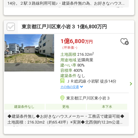
14分。２駅３路線利用可能♪・建築条件無の為、お好きなハウス
メーカーで建築可能です♪・北西×北東の角地の為、陽当たり通風
良好です♪・スーパーやコンビニも徒歩圏と充実した住環境です♪
ハウスプラザスタッフが送迎、現地案内、周辺施設のご案内に駆
東京都江戸川区東小岩３ 1億6,800万円
けつけます。地域密着型の不動産アドバイザーにお任せ下さい。
ハウスプラザ青戸店【0120-180-344】までお気軽にお問い合わせ
ください♪
1億6,800
万円
（坪単価:-）
2
土地面積
216.32m
用途地域
近隣商業
建ぺい率
80%
容積率
400%
建築条件
なし
ＪＲ総武線 小岩駅 徒歩14分
その他の交通
東京都江戸川区東小岩３
建築条件なし
更地
本下水
◆建築条件無し◆お好きなハウスメーカー・工務店で建築可能◆
土地面積：216.32m2（約65.43坪）※実測◆北西側約12.2m公道
（千葉街道）に面した土地（接面約12.6m）◆マンション・ビ
ル・事業用地に最適◆近隣商業地域、建ぺい率80％・容積率