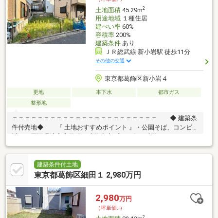
2
土地面積
45.29m
用途地域
１種住居
建ぺい率
60%
容積率
200%
建築条件
あり
ＪＲ総武線 新小岩駅 徒歩11分
その他の交通
東京都葛飾区新小岩４
更地
本下水
都市ガス
整形地
＝＝＝＝＝＝＝＝＝＝＝＝＝＝＝＝＝＝＝＝＝＝＝ ◆ 建築条
件付売地◆ 『 土地おすすめポイント 』・公園そば、コンビニ
近くの周辺環境充実物件・建物参考プラン有 … 建物イメージがし
やすく検討も安心・3部屋×15帖LDK対応 … ゆとりある住まいが実
現可能・仕様・間取り相談可 … ライフスタイルに合わせた設計対
応『 ロケーション 』・JR総武線「新小岩」駅利用可 … 通勤・通
建築条件付土地
学もスムーズ・都心へ軽快アクセス … 暮らしの幅が広がる立地『
東京都葛飾区細田１ 2,980万円
サポート内容 』・仕様書のご案内・間取り／資金計画のご相談可
能＝＝＝＝＝＝＝＝＝＝＝＝＝＝＝＝＝＝＝＝＝＝＝
2,980
万円
（坪単価:-）
2