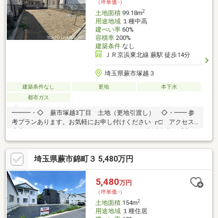
（坪単価:-）
2
土地面積
99.18m
用途地域
１種中高
建ぺい率
60%
容積率
200%
建築条件
なし
ＪＲ京浜東北線 蕨駅 徒歩14分
埼玉県蕨市塚越３
建築条件なし
更地
本下水
都市ガス
━━━・◇ 蕨市塚越3丁目 土地（更地引渡し） ◇・━━ 参
考プランあります。お気軽にお申し付けください ┏□ アクセス
┗┻━━━━━━━━━━━━━━━━━・JR京浜東北線「蕨」
駅より徒歩14分┏□ おすすめポイント
┗┻━━━━━━━━━━━━━━━━━・約98.79m2（29.88
埼玉県蕨市錦町３ 5,480万円
坪）の整形地です・更地でのお引渡しとなるため、建物解体費用
がかかりません・建築条件付き売地ではないため、お好きなハウ
スメーカー・工務店での建築が可能です
5,480
万円
（坪単価:-）
2
土地面積
154m
用途地域
１種住居