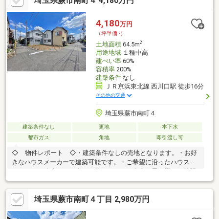
埼玉県蕨市南町４ 4,180万円
で、ぜひお気軽にお問い合わせください。
4,180
万円
（坪単価:-）
2
土地面積
64.5m
用途地域
１種中高
建ぺい率
60%
容積率
200%
建築条件
なし
ＪＲ京浜東北線 西川口駅 徒歩16分
その他の交通
埼玉県蕨市南町４
建築条件なし
更地
本下水
都市ガス
角地
即引渡し可
◇ 物件レポート ◇・建築条件なしの売地となります。・お好
きなハウスメーカーで建築可能です。・ご希望に沿ったハウスメ
ーカーや工務店のご紹介も可能です。・ご自身の思い描くご希望
の間取りプランの作成もお手伝いさせて頂きます。・小学校まで
徒歩2分、お子様の通学も安心です。・角地の為、開放感や陽当た
埼玉県蕨市南町４丁目 2,980万円
りが良好な立地です。・お仕事帰りのご相談等もご対応できま
す。（予約制）☆頭金０円での購入可能です。☆『ミラカレ』＆
『ミラカレCLUB』でご家族様の未来を一緒に可視化。☆お引渡し