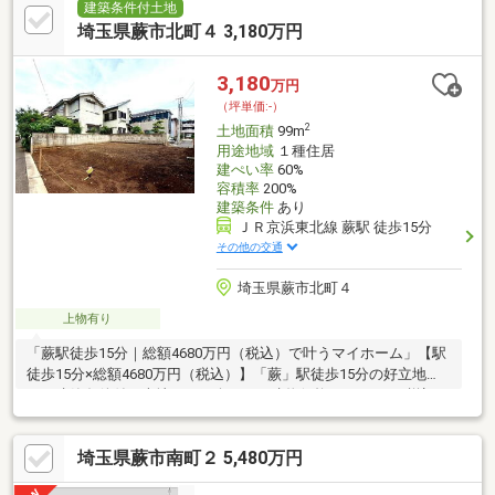
建築条件付土地
埼玉県蕨市北町４ 3,180万円
3,180
万円
（坪単価:-）
2
土地面積
99m
用途地域
１種住居
建ぺい率
60%
容積率
200%
建築条件
あり
ＪＲ京浜東北線 蕨駅 徒歩15分
その他の交通
埼玉県蕨市北町４
上物有り
「蕨駅徒歩15分｜総額4680万円（税込）で叶うマイホーム」【駅
徒歩15分×総額4680万円（税込）】「蕨」駅徒歩15分の好立地
に、建築条件付き売地のご紹介です。建物価格1500万円（税込）
の参考プランをご用意しており、2階建て98ｍ2の建築が可能で
す。■ 自由設計対応今なら間取りや仕様はご相談可能。ご家族の
埼玉県蕨市南町２ 5,480万円
ライフスタイルに合わせた住まいづくりができます。■ 自社直売
諸費用を抑えられる点も魅力です。都心へのアクセスも良好で、