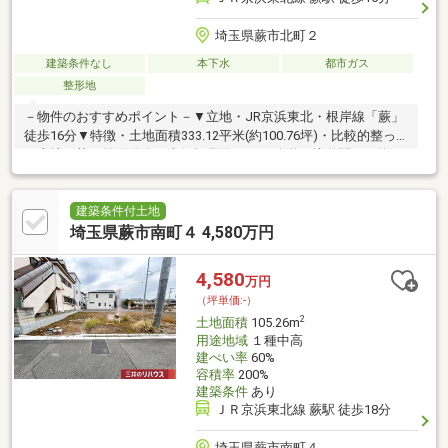
埼玉県蕨市北町２
建築条件なし
本下水
都市ガス
整形地
－物件のおすすめポイント－▼立地・JR京浜東北・根岸線「蕨」
徒歩16分▼特徴・土地面積333.12平米(約100.76坪)・比較的整っ
た土地形状・前面道路は東側幅員約7.5mの公道・接道間口は約
12.9mと広く、スペースを有効に活用可能・建築条件付宅地販売
ではありません・お好みのハウスメーカー・工務店で建築可能▼
周辺環境・北小学校 徒歩2分(約125m)・蕨市役所 徒歩3分(約
建築条件付土地
225m)・ファミリーマート蕨錦二丁目店 徒歩4分(約300m)■ ご希
埼玉県蕨市南町４ 4,580万円
望の住まい探しをお手伝いします ━━━━━・・・物件の詳細・
ご相談はお気軽にお問い合わせください。
4,580
万円
（坪単価:-）
2
土地面積
105.26m
用途地域
１種中高
建ぺい率
60%
容積率
200%
建築条件
あり
ＪＲ京浜東北線 蕨駅 徒歩18分
埼玉県蕨市南町４