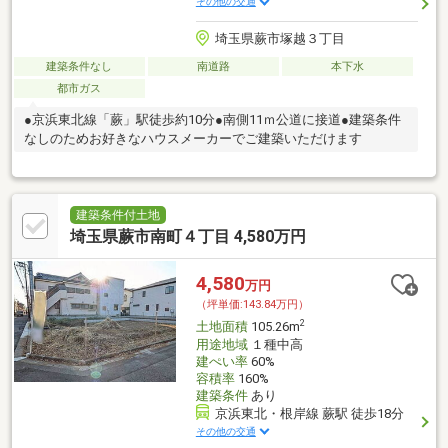
その他の交通
埼玉県蕨市塚越３丁目
建築条件なし
南道路
本下水
都市ガス
●京浜東北線「蕨」駅徒歩約10分●南側11ｍ公道に接道●建築条件
なしのためお好きなハウスメーカーでご建築いただけます
建築条件付土地
埼玉県蕨市南町４丁目 4,580万円
4,580
万円
（坪単価:143.84万円）
2
土地面積
105.26m
用途地域
１種中高
建ぺい率
60%
容積率
160%
建築条件
あり
京浜東北・根岸線 蕨駅 徒歩18分
その他の交通