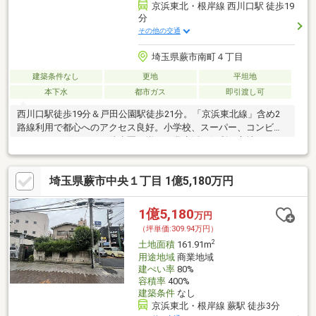
京浜東北・根岸線 西川口駅 徒歩19
分
その他の交通
埼玉県蕨市南町４丁目
建築条件なし
更地
平坦地
本下水
都市ガス
即引渡し可
西川口駅徒歩19分＆戸田公園駅徒歩21分。「京浜東北線」含め2
路線利用で都心へのアクセス良好。小学校、スーパー、コンビ
ニ、ドラッグストアが徒歩圏に揃う日常生活に便利な立地。
埼玉県蕨市中央１丁目 1億5,180万円
1億5,180
万円
（坪単価:309.94万円）
2
土地面積
161.91m
用途地域
商業地域
建ぺい率
80%
容積率
400%
建築条件
なし
京浜東北・根岸線 蕨駅 徒歩3分