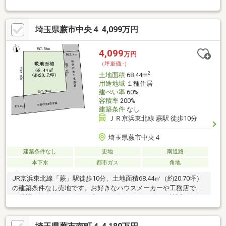
選びいただき、ご家族のライフスタイルに合わせた住まいづくり
をご検討いただけます。駅徒歩圏の利便性と自由設計の魅力を兼
ね備えた物件です。建物プランや資金計画のご相談も承っており
埼玉県蕨市中央４ 4,099万円
ますので、お気軽にお問い合わせください。
4,099
万円
（坪単価:-）
2
土地面積
68.44m
用途地域
１種住居
建ぺい率
60%
容積率
200%
建築条件
なし
ＪＲ京浜東北線 蕨駅 徒歩10分
埼玉県蕨市中央４
建築条件なし
更地
南道路
本下水
都市ガス
角地
JR京浜東北線「蕨」駅徒歩10分、土地面積68.44㎡（約20.70坪）
の建築条件なし売地です。お好きなハウスメーカーや工務店で、
ご希望やライフスタイルに合わせた住まいづくりをご検討いただ
けます。駅徒歩圏の利便性と自由設計の魅力を兼ね備えた物件で
す。建物プランや資金計画についてのご相談も承っておりますの