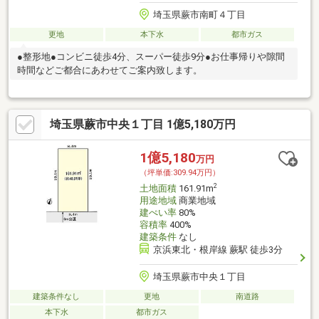
埼玉県蕨市南町４丁目
更地
本下水
都市ガス
●整形地●コンビニ徒歩4分、スーパー徒歩9分●お仕事帰りや隙間
時間などご都合にあわせてご案内致します。
埼玉県蕨市中央１丁目 1億5,180万円
1億5,180
万円
（坪単価:309.94万円）
2
土地面積
161.91m
用途地域
商業地域
建ぺい率
80%
容積率
400%
建築条件
なし
京浜東北・根岸線 蕨駅 徒歩3分
埼玉県蕨市中央１丁目
建築条件なし
更地
南道路
本下水
都市ガス