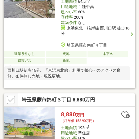
2
土地面積
64.5m
用途地域
１種中高
建ぺい率
60%
容積率
200%
建築条件
なし
京浜東北・根岸線 西川口駅 徒歩16
分
埼玉県蕨市南町４丁目
建築条件なし
更地
本下水
都市ガス
角地
西川口駅徒歩16分。「京浜東北線」利用で都心へのアクセス良
好。条件無し売地・現況更地。
埼玉県蕨市錦町３丁目 8,880万円
8,880
万円
（坪単価:152.90万円）
2
土地面積
192m
用途地域
準住居
建ぺい率
60%