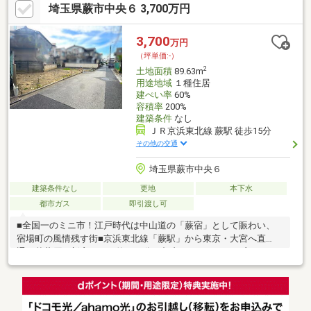
埼玉県蕨市中央６ 3,700万円
ァミリーマート塚越三丁目店 ■ビッグ・エー塚越3丁目店 290
ｍ ■イオンタウン蕨 600ｍ ■塚越児童館 300ｍ
3,700
万円
（坪単価:-）
2
土地面積
89.63m
用途地域
１種住居
建ぺい率
60%
容積率
200%
建築条件
なし
ＪＲ京浜東北線 蕨駅 徒歩15分
その他の交通
埼玉県蕨市中央６
建築条件なし
更地
本下水
都市ガス
即引渡し可
■全国一のミニ市！江戸時代は中山道の「蕨宿」として賑わい、
宿場町の風情残す街■京浜東北線「蕨駅」から東京・大宮へ直
通、秋葉原や新宿までは約３０分と都内へのアクセスも良い■平
坦な地形にスーパーや病院が密集しており、生活利便性が高い住
宅都市「蕨市」の閑静な住宅地、近隣には埼京線「戸田駅」や国
道17号（中山道）もあり、交通利便性も良好■建ぺい率６０％／
容積率１６０％ 建築条件なし ご希望のハウスメーカー・工務