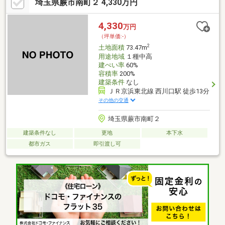
埼玉県蕨市南町２ 4,330万円
4,330
万円
（坪単価:-）
2
土地面積
73.47m
用途地域
１種中高
建ぺい率
60%
容積率
200%
建築条件
なし
ＪＲ京浜東北線 西川口駅 徒歩13分
その他の交通
埼玉県蕨市南町２
建築条件なし
更地
本下水
都市ガス
即引渡し可