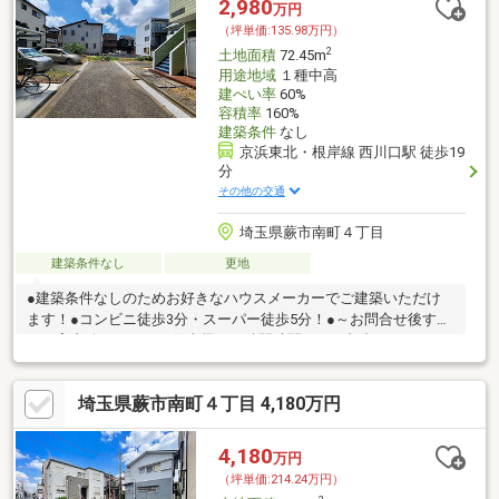
2,980
万円
後の安心無料点検「家ドッグ」サービス中。☆住宅ローンのご相
（坪単価:135.98万円）
談から購入後のメンテナンスまで全てお任せ下さい。
2
土地面積
72.45m
用途地域
１種中高
建ぺい率
60%
容積率
160%
建築条件
なし
京浜東北・根岸線 西川口駅 徒歩19
分
その他の交通
埼玉県蕨市南町４丁目
建築条件なし
更地
●建築条件なしのためお好きなハウスメーカーでご建築いただけ
ます！●コンビニ徒歩3分・スーパー徒歩5分！●～お問合せ後すぐ
にご案内致します～お仕事帰りや隙間時間などご都合にあわせて
ご案内致します。
埼玉県蕨市南町４丁目 4,180万円
4,180
万円
（坪単価:214.24万円）