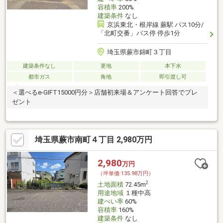
容積率
200%
建築条件
なし
京浜東北・根岸線 蕨駅 バス10分/
「北町交番」バス停 停歩1分
埼玉県蕨市錦町３丁目
建築条件なし
更地
本下水
都市ガス
角地
即引渡し可
＜選べるe-GIFT15000円分＞店舗初来場＆アンケート回答でプレ
ゼント
埼玉県蕨市南町４丁目 2,980万円
2,980
万円
（坪単価:135.98万円）
2
土地面積
72.45m
用途地域
１種中高
建ぺい率
60%
容積率
160%
建築条件
なし