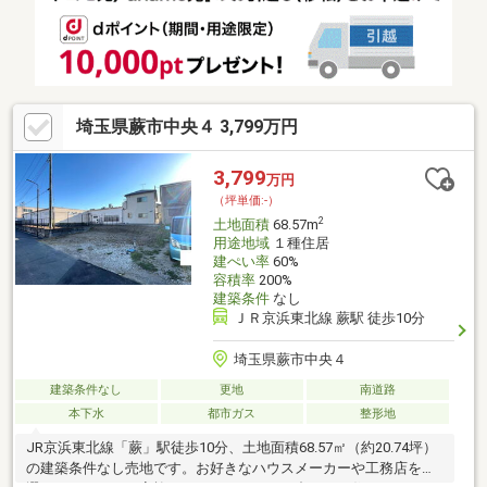
店で建築できます■蕨市コミュニティバス「ぷらっとわらび」が
あり、蕨駅西口から乗車約４分、「中央小学校」バス停から徒歩
２分
埼玉県蕨市中央４ 3,799万円
3,799
万円
（坪単価:-）
2
土地面積
68.57m
用途地域
１種住居
建ぺい率
60%
容積率
200%
建築条件
なし
ＪＲ京浜東北線 蕨駅 徒歩10分
埼玉県蕨市中央４
建築条件なし
更地
南道路
本下水
都市ガス
整形地
JR京浜東北線「蕨」駅徒歩10分、土地面積68.57㎡（約20.74坪）
の建築条件なし売地です。お好きなハウスメーカーや工務店をお