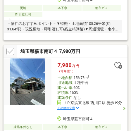
更地
本下水
都市ガス
即引渡し可
－物件のおすすめポイント－▼特徴・土地面積105.26平米(約
31.84坪)・現況更地・即引渡し可(残金精算後)▼周辺環境・南小学
校 徒歩4分(約250m)・せせらぎ公園 徒歩1分(約20m)※この土地
は、売買契約締結後3ヶ月以内に下売主指定の建設業者との間で建
築請負契約を締結する事を条件に販売。期間内に建築しない事が
埼玉県蕨市南町４ 7,980万円
確定した時、または建築請負契約が成立しなかった場合契約は白
紙となり、受領した金員は無利息にて全額返金。※容積率は前面
道路幅員により160％に制限■ ご希望の住まい探しをお手伝いしま
7,980
万円
す ━━━━━・・・物件の詳細・ご相談はお気軽にお問い合わせ
（坪単価:-）
ください。
2
土地面積
156.73m
用途地域
１種中高
建ぺい率
60%
容積率
160%
建築条件
なし
ＪＲ京浜東北線 西川口駅 徒歩19分
その他の交通
埼玉県蕨市南町４
建築条件なし
本下水
都市ガス