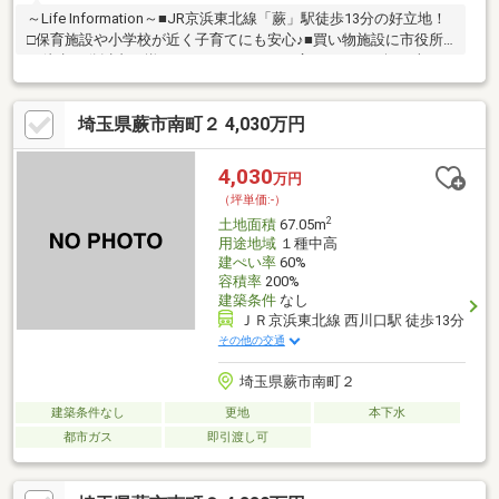
～Life Information～■JR京浜東北線「蕨」駅徒歩13分の好立地！
□保育施設や小学校が近く子育てにも安心♪■買い物施設に市役所
も徒歩10分以内に揃います！～POINT～□広々とした46坪の売
地！注文住宅に最適です♪■建築条件はないのでお好きなハウスメ
ーカーで建築が可能！□都市ガス・本下水エリア！確定測量して
埼玉県蕨市南町２ 4,030万円
からお引渡しいたします♪■弊社でも請け負いますのでお気軽にお
問い合わせください！□どのような間取りが入るのか参考プラン
も作成いたします♪詳細はセンチュリー21ウインズホームまでお
4,030
万円
気軽にお問い合わせください！
（坪単価:-）
2
土地面積
67.05m
用途地域
１種中高
建ぺい率
60%
容積率
200%
建築条件
なし
ＪＲ京浜東北線 西川口駅 徒歩13分
その他の交通
埼玉県蕨市南町２
建築条件なし
更地
本下水
都市ガス
即引渡し可