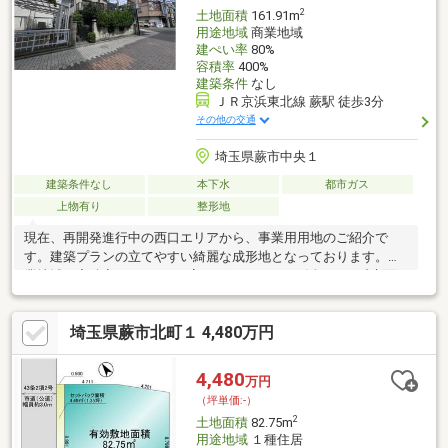
らこだわりたい部分までなんでもご相談ください♪
2
土地面積
161.91m
用途地域
商業地域
建ぺい率
80%
容積率
400%
建築条件
なし
ＪＲ京浜東北線 蕨駅 徒歩3分
その他の交通
埼玉県蕨市中央１
建築条件なし
本下水
都市ガス
上物有り
整形地
現在、再開発進行中の西口エリアから、事業用用地のご紹介で
す。建築プランの立てやすい綺麗な成形地となっております。商
業地域、容積率400％という高いポテンシャルを活かし、延床面
積を十分に確保した多層階ビルへの活用が可能です。周辺はコン
ビニやスーパー、金融機関が軒を連ねる高い利便性の環境であ
埼玉県蕨市北町１ 4,480万円
り、視認性も確保されているため、1階を店舗、上層階を事務所や
クリニックとする複合ビル、あるいは都市型賃貸マンションにも
最適です。さらに、本物件は更地渡しのため、解体コストを抑え
4,480
万円
てスムーズな事業着手が可能です。
（坪単価:-）
2
土地面積
82.75m
用途地域
１種住居