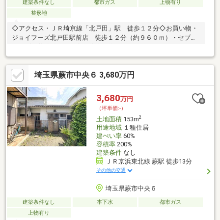
建築条件なし
都市ガス
上物有り
整形地
◇アクセス・ＪＲ埼京線「北戸田」駅 徒歩１２分◇お買い物・
ジョイフーズ北戸田駅前店 徒歩１２分（約９６０ｍ）・セブン
イレブン蕨錦町２丁目店 徒歩５分（約３３０ｍ）・ドラッグス
トアセキ北戸田店 徒歩１１分（約８１０ｍ）・スーパービバホ
ーム・ヤオコー蕨錦町店 徒歩１６分（約１２５０ｍ）◇教育機
埼玉県蕨市中央６ 3,680万円
関・蕨市立西小学校 徒歩１０分（約７６０ｍ）・蕨市立第二中
学校 徒歩１１分（約８７０ｍ）・早蕨幼稚園 徒歩７分（約５
２０ｍ）◇その他・富士見公園 徒歩８分（約６２０ｍ）
3,680
万円
（坪単価:-）
2
土地面積
153m
用途地域
１種住居
建ぺい率
60%
容積率
200%
建築条件
なし
ＪＲ京浜東北線 蕨駅 徒歩13分
その他の交通
埼玉県蕨市中央６
建築条件なし
本下水
都市ガス
上物有り