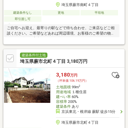
埼玉県蕨市南町４丁目
建築条件なし
更地
平坦地
即引渡し可
ご自宅へお迎え、最寄りの駅などで待ち合わせ、ご来店などご相
談ください。ご希望などあれば周辺環境、お客様のご希望の物件
なども一緒にご案内いたします。
建築条件付土地
埼玉県蕨市北町４丁目 3,180万円
3,180
万円
（坪単価:106.19万円）
2
土地面積
99m
用途地域
１種住居
建ぺい率
60%
容積率
200%
建築条件
あり
京浜東北・根岸線 蕨駅 徒歩15分
埼玉県蕨市北町４丁目