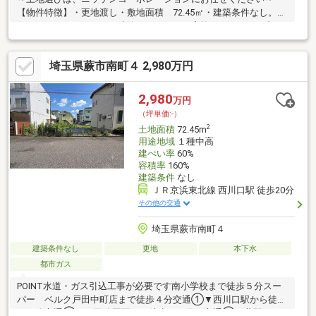
【物件特徴】・更地渡し・敷地面積 72.45㎡・建築条件なし。お
好きなハウスメーカーで建築できます・ご家族のスタイルに合っ
た住まいをご提案します。【周辺環境】・コンビニまで徒歩3分！
スーパーまで徒歩5分！ドラックストアまで徒歩2分！お買い物に
埼玉県蕨市南町４ 2,980万円
困りません♪・小学校・中学校・幼稚園・保育園が近くにあり、子
育て環境良好エリア
2,980
万円
（坪単価:-）
2
土地面積
72.45m
用途地域
１種中高
建ぺい率
60%
容積率
160%
建築条件
なし
ＪＲ京浜東北線 西川口駅 徒歩20分
その他の交通
埼玉県蕨市南町４
建築条件なし
更地
本下水
都市ガス
POINT水道・ガス引込工事が必要です南小学校まで徒歩５分スー
パー ベルク戸田中町店まで徒歩４分交通①▼西川口駅から徒歩
２０分交通②▼戸田公園駅から徒歩２３分 交通③▼蕨駅から