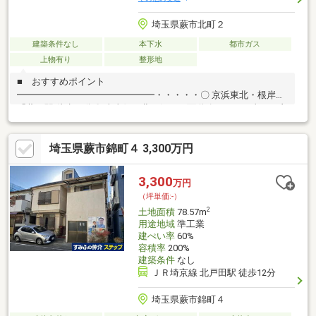
埼玉県蕨市北町２
建築条件なし
本下水
都市ガス
上物有り
整形地
■ おすすめポイント
━━━━━━━━━━━━━━━・・・・・〇 京浜東北・根岸線
「蕨」駅 徒歩11分〇 南東側、北西側の両面道路につき日当たり良
好〇 建築条件付き売地ではございません。 お好きなハウスメー
カーで建築いただけます。〇 整形地
埼玉県蕨市錦町４ 3,300万円
3,300
万円
（坪単価:-）
2
土地面積
78.57m
用途地域
準工業
建ぺい率
60%
容積率
200%
建築条件
なし
ＪＲ埼京線 北戸田駅 徒歩12分
埼玉県蕨市錦町４