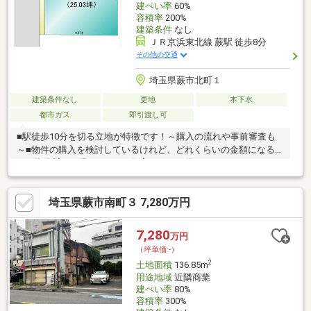
建ぺい率
60%
容積率
200%
建築条件
なし
ＪＲ京浜東北線 蕨駅 徒歩8分
その他の交通
埼玉県蕨市北町１
建築条件なし
更地
本下水
都市ガス
即引渡し可
■駅徒歩10分を切る立地が特徴です！～購入の流れや事前審査も
～■物件の購入を検討しているけれど、どれくらいの金額になる
のか資金計画を見てみたい■住宅ローンを借りることはできる？
弊社でご条件のフィットした銀行のご紹介と審査手続きも行えま
す！その他ご不明点相談だけでもOK！～自分好みのオンリーワン
埼玉県蕨市南町３ 7,280万円
の戸建てを～■ハウスウェルには建築部門があるので購入から建
築までワンストップサポートできます■建築プランからこだわり
たい部分までなんでもご相談ください♪
7,280
万円
（坪単価:-）
2
土地面積
136.85m
用途地域
近隣商業
建ぺい率
80%
容積率
300%