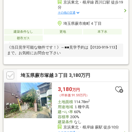
京浜東北・根岸線 西川口駅 徒歩19
分
その他の交通
埼玉県蕨市南町４丁目
建築条件なし
更地
本下水
都市ガス
《当日見学可能な物件です！》～■■見学予約は【0120-919-113】
まで。お気軽にお問合せ下さい
埼玉県蕨市塚越３丁目 3,180万円
3,180
万円
（坪単価:91.59万円）
2
土地面積
114.78m
用途地域
１種中高
建ぺい率
60%
容積率
200%
建築条件
なし
京浜東北・根岸線 蕨駅 徒歩10分