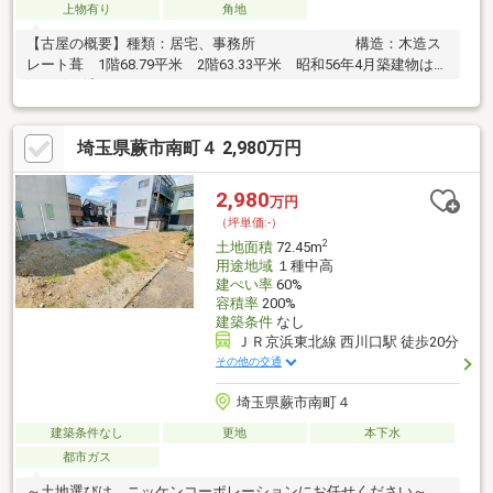
上物有り
角地
【古屋の概要】種類：居宅、事務所 構造：木造ス
レート葺 1階68.79平米 2階63.33平米 昭和56年4月築建物は現
況の引き渡しとなります。
埼玉県蕨市南町４ 2,980万円
2,980
万円
（坪単価:-）
2
土地面積
72.45m
用途地域
１種中高
建ぺい率
60%
容積率
200%
建築条件
なし
ＪＲ京浜東北線 西川口駅 徒歩20分
その他の交通
埼玉県蕨市南町４
建築条件なし
更地
本下水
都市ガス
～土地選びは、ニッケンコーポレーションにお任せください～