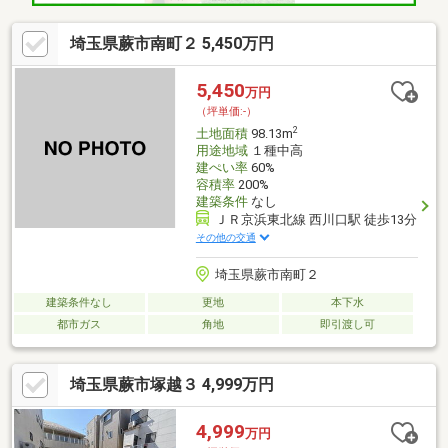
埼玉県蕨市南町２ 5,450万円
5,450
万円
（坪単価:-）
2
土地面積
98.13m
用途地域
１種中高
建ぺい率
60%
容積率
200%
建築条件
なし
ＪＲ京浜東北線 西川口駅 徒歩13分
その他の交通
埼玉県蕨市南町２
建築条件なし
更地
本下水
都市ガス
角地
即引渡し可
埼玉県蕨市塚越３ 4,999万円
4,999
万円