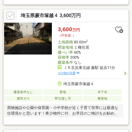
徒歩２３分Support ――――――――――――□住信SBI代理事業 東宝
ハウスフィナンシャル（T.sローン）□auじぶん銀行（指定不動産
埼玉県蕨市塚越４ 3,600万円
会社）□365日24時間住まいの駆付けサービス（3年間無料） □東
宝ハウスCLUB アフターサービス◎詳細、ご見学、資金相談など
お気軽にフリーダイヤル 「0120-104-853」▼お仕事帰りのご相
3,600
万円
談等もご対応できます。（予約制）
（坪単価:-）
2
土地面積
83.02m
用途地域
１種住居
建ぺい率
60%
容積率
200%
建築条件
なし
ＪＲ京浜東北線 蕨駅 徒歩11分
その他の交通
埼玉県蕨市塚越４
建築条件なし
更地
本下水
都市ガス
即引渡し可
整形地
買物施設や公園や保育園・小中学校が近く子育て世帯には最適な
住環境かと思います！希少物件に付、お早目のご検討をお勧め致
します！～Life Information～■蕨駅 850ｍ ■西川口駅 1300
ｍ ■東小学校 290ｍ ■東中学校 650ｍ ■わらび星の子保育
園 350ｍ ■ライフ蕨駅前店 550ｍ ■市民公園 200ｍ ■フ