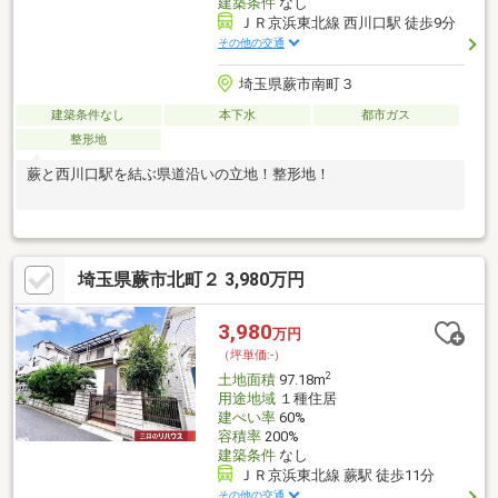
建築条件
なし
ＪＲ京浜東北線 西川口駅 徒歩9分
その他の交通
埼玉県蕨市南町３
建築条件なし
本下水
都市ガス
整形地
蕨と西川口駅を結ぶ県道沿いの立地！整形地！
埼玉県蕨市北町２ 3,980万円
3,980
万円
（坪単価:-）
2
土地面積
97.18m
用途地域
１種住居
建ぺい率
60%
容積率
200%
建築条件
なし
ＪＲ京浜東北線 蕨駅 徒歩11分
その他の交通