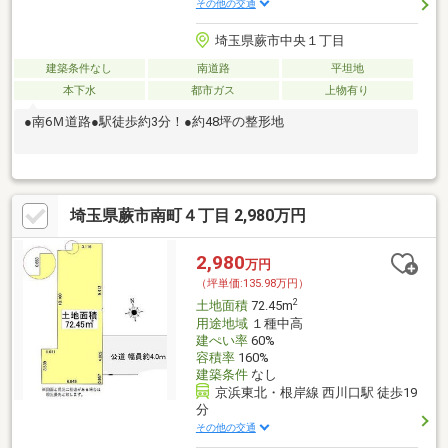
その他の交通
埼玉県蕨市中央１丁目
建築条件なし
南道路
平坦地
本下水
都市ガス
上物有り
●南6Ｍ道路●駅徒歩約3分！●約48坪の整形地
埼玉県蕨市南町４丁目 2,980万円
2,980
万円
（坪単価:135.98万円）
2
土地面積
72.45m
用途地域
１種中高
建ぺい率
60%
容積率
160%
建築条件
なし
京浜東北・根岸線 西川口駅 徒歩19
分
その他の交通