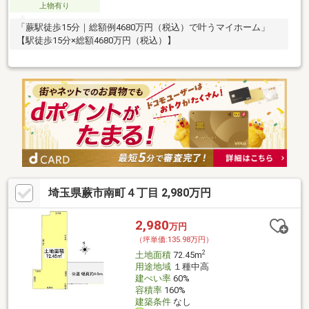
上物有り
「蕨駅徒歩15分｜総額例4680万円（税込）で叶うマイホーム」
【駅徒歩15分×総額4680万円（税込）】
埼玉県蕨市南町４丁目 2,980万円
2,980
万円
（坪単価:135.98万円）
2
土地面積
72.45m
用途地域
１種中高
建ぺい率
60%
容積率
160%
建築条件
なし