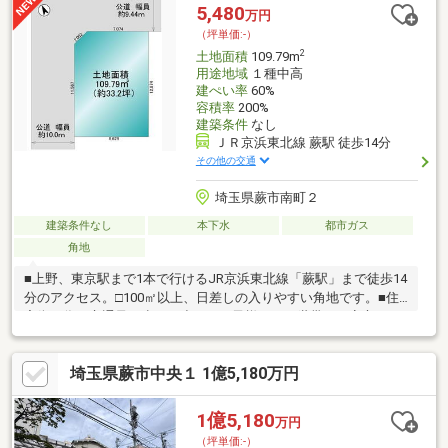
通勤・通学にも便利な立地。初めてのマイホームにもおすすめで
5,480
万円
す。
（坪単価:-）
2
土地面積
109.79m
用途地域
１種中高
建ぺい率
60%
容積率
200%
建築条件
なし
ＪＲ京浜東北線 蕨駅 徒歩14分
その他の交通
埼玉県蕨市南町２
建築条件なし
本下水
都市ガス
角地
■上野、東京駅まで1本で行けるJR京浜東北線「蕨駅」まで徒歩14
分のアクセス。□100㎡以上、日差しの入りやすい角地です。■住
宅街の為、交通量も少なく小さなお子様のいる世帯だと安心しま
すね。□建築条件無し！こだわりのマイホームを建ててみません
か？～購入の流れや事前審査も～・住宅ローンを借りることはで
埼玉県蕨市中央１ 1億5,180万円
きる？弊社でご条件のフィットした銀行のご紹介と審査手続きも
行えます！その他ご不明点の相談だけでもOK！～自分好みのオン
リーワンの戸建てを～・ハウスウェルには建築部門があるので購
1億5,180
万円
入から建築までワンストップサポート出来ます！・建築プランか
（坪単価:-）