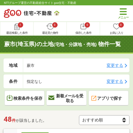
NTTグループ運営の不動産総合サイト goo住宅・不動産
1
0
0
0
最近検索した条件
最近見た物件
保存した条件
お気に入り
蕨市(埼玉県)の土地
物件一覧
(宅地・分譲地・売地)
地域
変更する
蕨市
条件
変更する
指定なし
新着メールを受
検索条件を保存
アプリで探す
取る
48
件
が該当しました。