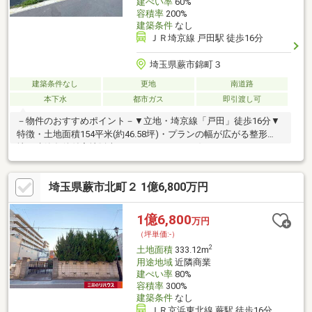
建ぺい率
60%
容積率
200%
建築条件
なし
ＪＲ埼京線 戸田駅 徒歩16分
埼玉県蕨市錦町３
建築条件なし
更地
南道路
本下水
都市ガス
即引渡し可
－物件のおすすめポイント－▼立地・埼京線「戸田」徒歩16分▼
特徴・土地面積154平米(約46.58坪)・プランの幅が広がる整形
地・建築条件付宅地販売ではありません・お好きなハウスメーカ
ー等で建築可能・南側が幅員約4mの公道に面し、陽当り良好・現
況更地のため、プラン決定後はスムーズに建築へ移行可能・建ぺ
埼玉県蕨市北町２ 1億6,800万円
い率60％、容積率200％▼周辺環境・蕨西小学校 徒歩9分(約
720m)・マルエツ蕨北町店 徒歩8分(約590m)・蕨市立病院 徒歩8分
(約640m)■ ご希望の住まい探しをお手伝いします
1億6,800
万円
━━━━━・・・物件の詳細・ご相談はお気軽にお問い合わせく
（坪単価:-）
ださい。
2
土地面積
333.12m
用途地域
近隣商業
建ぺい率
80%
容積率
300%
建築条件
なし
ＪＲ京浜東北線 蕨駅 徒歩16分