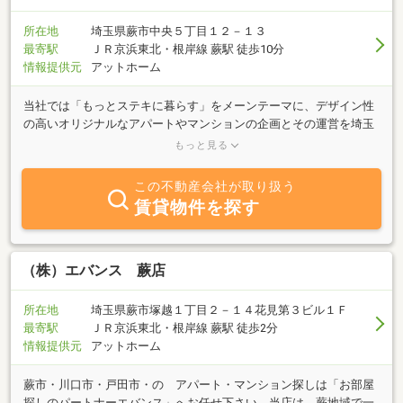
所在地
埼玉県蕨市中央５丁目１２－１３
最寄駅
ＪＲ京浜東北・根岸線 蕨駅 徒歩10分
情報提供元
アットホーム
当社では「もっとステキに暮らす」をメーンテーマに、デザイン性
の高いオリジナルなアパートやマンションの企画とその運営を埼玉
県南部を中心に行っております。ご入居者様に「ここに住みたい」
もっと見る
と思っていただけるような、気持ちの良い快適な居住空間と、オシ
ャレなライティングやガーデン演出にこだわりをもち、お客様に提
この不動産会社が取り扱う
供させて頂いております。詳しくは弊社ＨＰの実績紹介をご覧いた
賃貸物件を探す
だき、お気軽にご相談ください！
（株）エバンス 蕨店
所在地
埼玉県蕨市塚越１丁目２－１４花見第３ビル１Ｆ
最寄駅
ＪＲ京浜東北・根岸線 蕨駅 徒歩2分
情報提供元
アットホーム
蕨市・川口市・戸田市・の アパート・マンション探しは「お部屋
探しのパートナーエバンス」へお任せ下さい。当店は、蕨地域で一