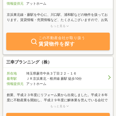
情報提供元
アットホーム
京浜東北線・蕨駅を中心に、川口駅、浦和駅などの物件を扱ってお
ります。賃貸情報・売買情報など、たくさんございますので、お気
軽にお問い合せください。ここ数年埼京線の人気も高まり、戸田駅
もっと見る
を中心とした物件情報も増えております。お客様には最新の情報を
いつもお渡しできるように日々努力をしておりますのでよろしくお
この不動産会社が取り扱う
願いいたします。
賃貸物件を探す
三幸プランニング（株）
所在地
埼玉県蕨市中央３丁目２２－１６
最寄駅
ＪＲ京浜東北・根岸線 蕨駅 徒歩10分
情報提供元
アットホーム
創業、平成２３年度にリフォーム業から出発しました。平成２８年
度に不動産業を開始し、平成２９年度に解体業を営んでいる会社で
ございます。現在、多岐多様にお客様および業者様に信頼され、現
もっと見る
在に至っております。不動産の事なら、何でもお気軽にご相談くだ
さい。