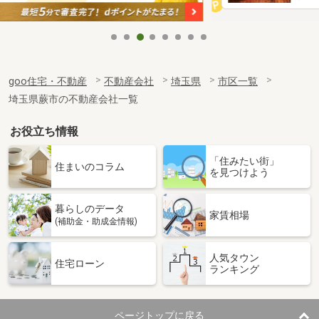
goo住宅・不動産
不動産会社
埼玉県
市区一覧
埼玉県蕨市の不動産会社一覧
お役立ち情報
「住みたい街」
住まいのコラム
を見つけよう
暮らしのデータ
家賃相場
(補助金・助成金情報)
人気タウン
住宅ローン
ランキング
ページトップに戻る