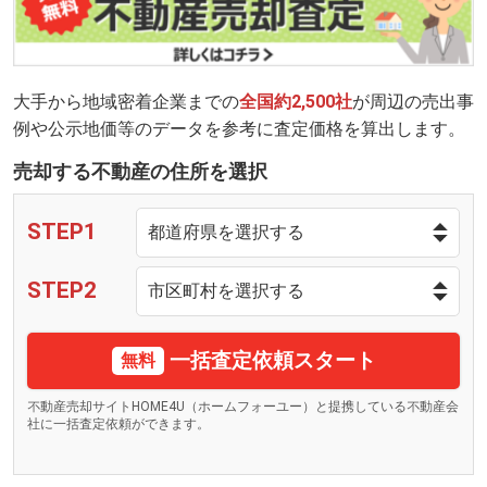
大手から地域密着企業までの
全国約2,500社
が周辺の売出事
例や公示地価等のデータを参考に査定価格を算出します。
売却する不動産の住所を選択
STEP1
STEP2
一括査定依頼スタート
無料
不動産売却サイトHOME4U（ホームフォーユー）と提携している不動産会
社に一括査定依頼ができます。