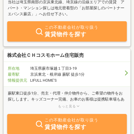
当社は埼玉県南部の京浜東北線、埼京線の沿線エリアでの賃貸 ア
パート・マンション探しは地元密着型の「お部屋探しのパートナー
エバンス蕨店」」へお任せ下さい。
この不動産会社が取り扱う
賃貸物件を探す
株式会社ＣＨコスモホーム住宅販売
所在地
埼玉県蕨市塚越１丁目3-19
最寄駅
京浜東北・根岸線 蕨駅 徒歩1分
情報提供元
LIFULL HOME'S
蕨駅東口徒歩1分、売主・代理・仲介物件から、ご希望の物件をお
探しします。キッズコーナー完備、お車のお客様は提携駐車場もあ
ります。住宅ローンに強いスタッフが揃っております、ローン相談
もっと見る
もご安心ください。
この不動産会社が取り扱う
賃貸物件を探す