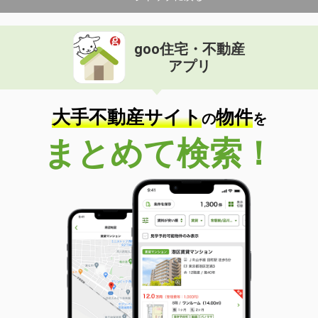
goo住宅・不動産
アプリ
大手不動産サイト
物件
の
を
まとめて検索！