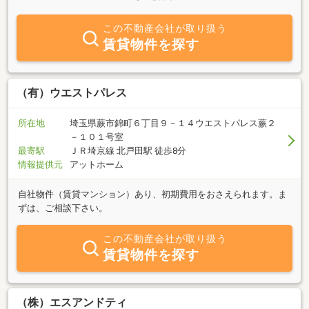
ットーに当社社員が御案内いたします。創業50年余の実績、豊富な
物件でお客様に安心かつ最新の情報をお伝え致します。賃貸のお部
この不動産会社が取り扱う
屋探しはもちろん、売買物件をお探しの方も、お気軽にお問い合わ
賃貸物件を探す
せ下さい。お部屋のリフォームに関する工事、アパート・マンショ
ン管理のご相談もお待ちしております！！
（有）ウエストパレス
所在地
埼玉県蕨市錦町６丁目９－１４ウエストパレス蕨２
－１０１号室
最寄駅
ＪＲ埼京線 北戸田駅 徒歩8分
情報提供元
アットホーム
自社物件（賃貸マンション）あり、初期費用をおさえられます。ま
ずは、ご相談下さい。
この不動産会社が取り扱う
賃貸物件を探す
（株）エスアンドティ