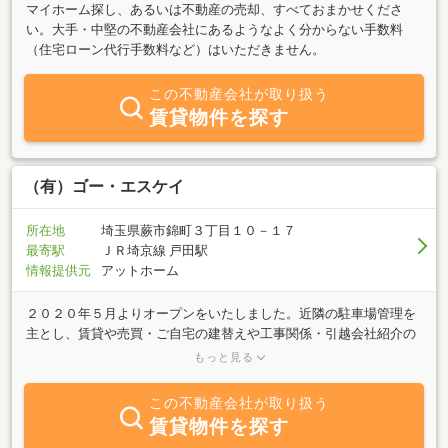
マイホーム探し、あるいは不動産の売却、すべておまかせくださ
い。大手・中堅の不動産会社にあるようなよく分からない手数料
（住宅ローン代行手数料など）はいただきません。
この不動産会社が取り扱う
賃貸物件を探す
（有）ゴー・エスケイ
所在地
埼玉県蕨市錦町３丁目１０－１７
最寄駅
ＪＲ埼京線 戸田駅
情報提供元
アットホーム
２０２０年５月よりオープンをいたしました。近隣の駐車場管理を
主とし、賃貸や売買・ご自宅の建替えや工事関係・引越会社紹介の
ご相談も承ります。お客様目線にたち、お客様のニーズにあった適
もっと見る
切なご提案をします。どんな方でも気軽にご来店できるお店を目指
しています。
この不動産会社が取り扱う
賃貸物件を探す