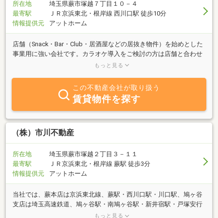
所在地
埼玉県蕨市塚越７丁目１０－４
最寄駅
ＪＲ京浜東北・根岸線 西川口駅 徒歩10分
情報提供元
アットホーム
店舗（Snack・Bar・Club・居酒屋などの居抜き物件）を始めとした
事業用に強い会社です。カラオケ導入をご検討の方は店舗と合わせ
た相談窓口もございますのでお気軽にご相談ください。事業用物件
もっと見る
以外にも賃貸アパート・マンション・売戸建・売マンション等の取
り扱いもございます。ホームページもございますので是非ご覧くだ
この不動産会社が取り扱う
さい！
賃貸物件を探す
（株）市川不動産
所在地
埼玉県蕨市塚越２丁目３－１１
最寄駅
ＪＲ京浜東北・根岸線 蕨駅 徒歩3分
情報提供元
アットホーム
当社では、蕨本店は京浜東北線、蕨駅・西川口駅・川口駅、鳩ヶ谷
支店は埼玉高速鉄道、鳩ヶ谷駅・南鳩ヶ谷駅・新井宿駅・戸塚安行
駅を中心に物件をとり揃えております。心のかようおつきあいをモ
もっと見る