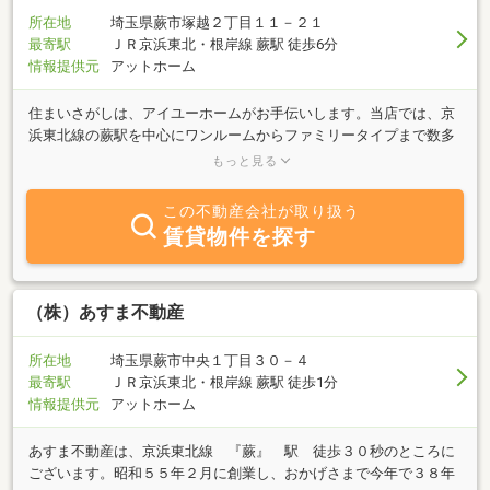
所在地
埼玉県蕨市塚越２丁目１１－２１
最寄駅
ＪＲ京浜東北・根岸線 蕨駅 徒歩6分
情報提供元
アットホーム
住まいさがしは、アイユーホームがお手伝いします。当店では、京
浜東北線の蕨駅を中心にワンルームからファミリータイプまで数多
くの物件を揃えております。ホームページにも物件情報多数ござい
もっと見る
ます。住まいのことなら何でもお気軽におたずね下さい♪
この不動産会社が取り扱う
賃貸物件を探す
（株）あすま不動産
所在地
埼玉県蕨市中央１丁目３０－４
最寄駅
ＪＲ京浜東北・根岸線 蕨駅 徒歩1分
情報提供元
アットホーム
あすま不動産は、京浜東北線 『蕨』 駅 徒歩３０秒のところに
ございます。昭和５５年２月に創業し、おかげさまで今年で３８年