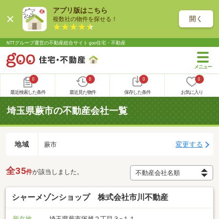
アプリ版はこちら
開く
複数社の物件を探せる！
NTTグループ運営の不動産総合サイト goo住宅・不動産
0
0
0
0
最近検索した条件
最近見た物件
保存した条件
お気に入り
埼玉県蕨市の不動産会社一覧
地域
変更する
蕨市
全35
件
が該当しました。
シャーメゾンショップ 株式会社市川不動産
所在地
埼玉県蕨市塚越２丁目３−１１