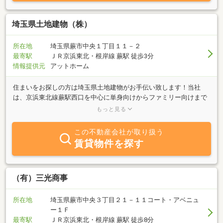
埼玉県土地建物（株）
所在地
埼玉県蕨市中央１丁目１１－２
最寄駅
ＪＲ京浜東北・根岸線 蕨駅 徒歩3分
情報提供元
アットホーム
住まいをお探しの方は埼玉県土地建物がお手伝い致します！当社
は、京浜東北線蕨駅西口を中心に単身向けからファミリー向けまで
幅広く物件を扱っております。賃貸・売買問わず、ご相談事があれ
もっと見る
ばお気軽にお問い合わせください！
この不動産会社が取り扱う
賃貸物件を探す
（有）三光商事
所在地
埼玉県蕨市中央３丁目２１－１１コート・アベニュ
ー１Ｆ
最寄駅
ＪＲ京浜東北・根岸線 蕨駅 徒歩8分