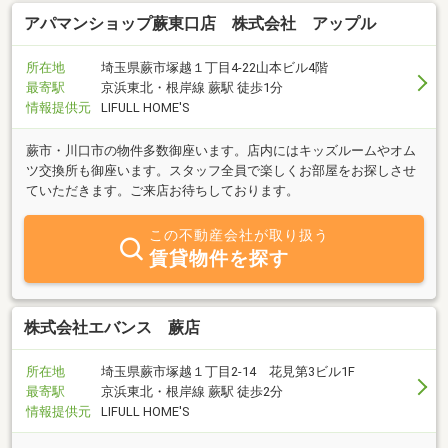
アパマンショップ蕨東口店 株式会社 アップル
所在地
埼玉県蕨市塚越１丁目4-22山本ビル4階
最寄駅
京浜東北・根岸線 蕨駅 徒歩1分
情報提供元
LIFULL HOME'S
蕨市・川口市の物件多数御座います。店内にはキッズルームやオム
ツ交換所も御座います。スタッフ全員で楽しくお部屋をお探しさせ
ていただきます。ご来店お待ちしております。
この不動産会社が取り扱う
賃貸物件を探す
株式会社エバンス 蕨店
所在地
埼玉県蕨市塚越１丁目2-14 花見第3ビル1F
最寄駅
京浜東北・根岸線 蕨駅 徒歩2分
情報提供元
LIFULL HOME'S