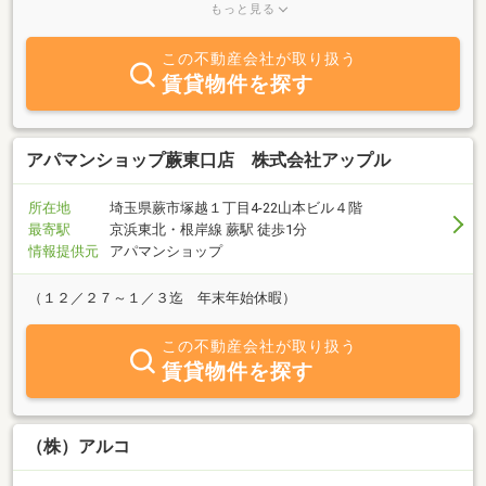
目を向かえます。賃貸物件（住居・店舗・事務所・駐車場）、売買
もっと見る
物件など地元 『蕨』 を中心とした物件を取扱っております。ま
た、当社ホームページでも物件情報を公開中ですので、右側にあ
この不動産会社が取り扱う
る 『◎ホームページ』 ボタンからご利用下さい。賃貸・売買で
賃貸物件を探す
お部屋探しの方はもちろん、各種不動産の相談などもお気軽にお問
合せ下さい。
アパマンショップ蕨東口店 株式会社アップル
所在地
埼玉県蕨市塚越１丁目4-22山本ビル４階
最寄駅
京浜東北・根岸線 蕨駅 徒歩1分
情報提供元
アパマンショップ
（１２／２７～１／３迄 年末年始休暇）
この不動産会社が取り扱う
賃貸物件を探す
（株）アルコ