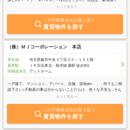
番の物件在庫数と仲介実績を誇っています！蕨地域でのお部屋探し
もっと見る
は是非エバンス蕨店へお任せください！必ずご満足して頂ける自信
があります！！
この不動産会社が取り扱う
賃貸物件を探す
（株）ＭＪコーポレーション 本店
所在地
埼玉県蕨市中央３丁目２０－１５１階
最寄駅
ＪＲ京浜東北・根岸線 蕨駅 徒歩8分
情報提供元
アットホーム
一戸建て、マンション、アパート、店舗、貸地etc．．．何でもご相
談下さい♪不動産の事は分からないことだらけ、色々な不安も…そん
なお悩みを解決！貴方のご予算、ライフプランなどお聞かせくださ
もっと見る
い。親切・丁寧な対応でご希望の物件、土地お探し致します！
この不動産会社が取り扱う
賃貸物件を探す