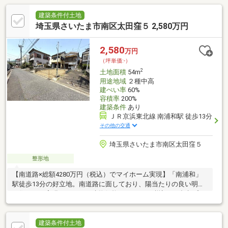
建築条件付土地
埼玉県さいたま市南区太田窪５ 2,580万円
2,580
万円
（坪単価:-）
2
土地面積
54m
用途地域
２種中高
建ぺい率
60%
容積率
200%
建築条件
あり
ＪＲ京浜東北線 南浦和駅 徒歩13分
その他の交通
埼玉県さいたま市南区太田窪５
整形地
【南道路×総額4280万円（税込）でマイホーム実現】「南浦和」
駅徒歩13分の好立地。南道路に面しており、陽当たりの良い明る
い住まいが実現できます。建物価格1700万円（税込）の参考プラ
ンをご用意しており、3階建て92.89ｍ2の建築が可能です。■ 自由
設計対応今なら間取りや仕様はご相談可能。ご家族のライフスタ
イルに合わせた住まいづくりができます。■ 自社直売余計な諸費
建築条件付土地