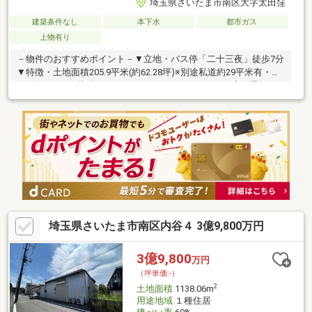
埼玉県さいたま市南区大字太田窪
建築条件なし
本下水
都市ガス
上物有り
－物件のおすすめポイント－▼立地・バス停「二十三夜」徒歩7分
▼特徴・土地面積205.9平米(約62.28坪)※別途私道約29平米有・間
口は約13.5mで接道・お好きなハウスメーカー・工務店を選択可
能・周囲には既に建物があり、採光や窓の位置を考慮したプラン
ニングが可能・現況古家有、詳細はお問い合わせください▼周辺
環境・さいたま市立善前小学校 徒歩7分(約540m)・大谷口公園 徒
歩3分(約210m)・ビッグ・エー浦和太田窪店 徒歩12分(約900m)■
ご希望の住まい探しをお手伝いします ━━━━━・・・物件の詳
細・ご相談はお気軽にお問い合わせください。
埼玉県さいたま市南区内谷４ 3億9,800万円
3億9,800
万円
（坪単価:-）
2
土地面積
1138.06m
用途地域
１種住居