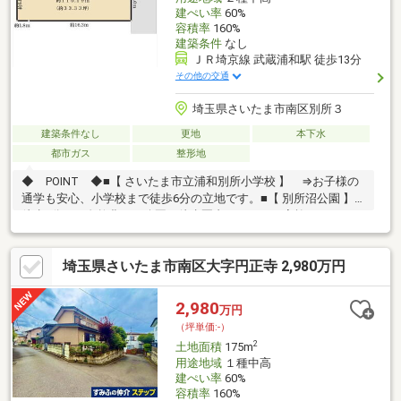
建ぺい率
60%
容積率
160%
建築条件
なし
ＪＲ埼京線 武蔵浦和駅 徒歩13分
その他の交通
埼玉県さいたま市南区別所３
建築条件なし
更地
本下水
都市ガス
整形地
◆ POINT ◆■【 さいたま市立浦和別所小学校 】 ⇒お子様の
通学も安心、小学校まで徒歩6分の立地です。■【 別所沼公園 】
徒歩8分 ⇒自然豊かな公園が徒歩圏内にあり、ご家族でのびのび
過ごせます。◆ ACCESS ◆■JR埼京線・武蔵野線『武蔵浦
和』駅 徒歩13分■JR京浜東北線・高崎線・湘南新宿ライン『浦
埼玉県さいたま市南区大字円正寺 2,980万円
和』駅 徒歩16分
2,980
万円
（坪単価:-）
2
土地面積
175m
用途地域
１種中高
建ぺい率
60%
容積率
160%