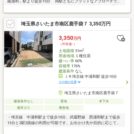
蔵浦和」駅より徒歩15分 両駅ともにフラットなアプローチでア
クセス可◆土地面積85.44m2 整形地◆南道路に接道し、日照良
好（南側：6.0ｍ）◆東側は通路（幅員約3.8m）となっている為、
開放感がございます。◆第1種住居地域に存し、住環境良好（建
埼玉県さいたま市南区鹿手袋７ 3,350万円
ぺい率60%、容積率200%）◆建築条件付き売地ではございませ
ん。お好きなハウスメーカーにて建築が可能です。 詳細は担当
者までお気軽にお問い合わせくださいませ。
3,350
万円
（坪単価:-）
2
土地面積
51m
用途地域
１種住居
建ぺい率
60%
容積率
176%
建築条件
なし
ＪＲ埼京線 中浦和駅 徒歩10分
その他の交通
埼玉県さいたま市南区鹿手袋７
建築条件なし
更地
本下水
都市ガス
整形地
・埼京線 中浦和駅まで徒歩10分、武蔵野線 西浦和駅まで徒歩
13分と2駅2路線の利用が可能です。お出かけ先や目的に応じて駅
をお選びいただけます。《建築用途・有効活用》・建築条件付き