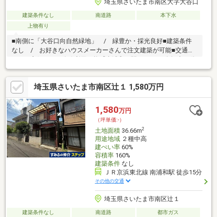
埼玉県さいたま市南区大字大谷口
建築条件なし
南道路
本下水
上物有り
■南側に「大谷口向自然緑地」 / 緑豊か・採光良好■建築条件
なし / お好きなハウスメーカーさんで注文建築が可能■交通ア
クセス良好 / 2路線利用可能『南浦和』駅4.1ｋｍ、自転車19分
（実測） 複数路線利用可能『浦和』駅4.0ｋｍ、自転車19分
（実測）！バス便も利用可能！■生活便利施設点在 / 子育て環
埼玉県さいたま市南区辻１ 1,580万円
境良好！【ポラスの注文住宅】■家族の理想の住まいを形にしま
せんか？プランのご提案可能です！■ポラスの4つのブランドコン
セプトやデザイン、設備等の特色が異なる4つのブランドがござい
1,580
万円
ます！■体感すまいパークデザインや工法の異なるブランドごと
（坪単価:-）
の特徴を実際にご覧になれます！
2
土地面積
36.66m
用途地域
２種中高
建ぺい率
60%
容積率
160%
建築条件
なし
ＪＲ京浜東北線 南浦和駅 徒歩15分
その他の交通
埼玉県さいたま市南区辻１
建築条件なし
南道路
都市ガス