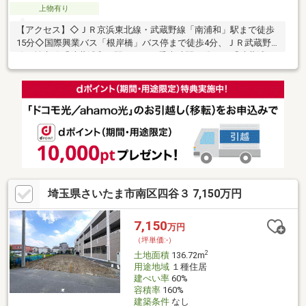
上物有り
【アクセス】◇ＪＲ京浜東北線・武蔵野線「南浦和」駅まで徒歩
15分◇国際興業バス「根岸橋」バス停まで徒歩4分、ＪＲ武蔵野
線・埼京線「武蔵浦和」駅までバス乗車時間11分 （「武蔵浦
和」駅まで徒歩27分）（バス便調査日：2026年7月16日）【物件
概要】◇土地面積36.66㎡（11.08坪）◇南側公道約4.0ｍに約5.8ｍ
接道◇現況：建物有り◇建築条件付き土地ではございません・お
好きなハウスメーカーや工務店で建築が可能です
埼玉県さいたま市南区四谷３ 7,150万円
7,150
万円
（坪単価:-）
2
土地面積
136.72m
用途地域
１種住居
建ぺい率
60%
容積率
160%
建築条件
なし