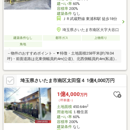
建ぺい率
60%
容積率
200%
建築条件
なし
ＪＲ武蔵野線 東浦和駅 徒歩18分
埼玉県さいたま市南区大字大谷口
建築条件なし
都市ガス
上物有り
角地
－物件のおすすめポイント－▼特徴・土地面積258平米(約78.04
坪)・前面道路は北東側幅員約4m(公道)、北西側幅員約4m(私道)、
南西側幅員約4m(私道)・建築条件付宅地販売ではありません・お
好きなハウスメーカー・工務店で建築可能・現況古家有、詳細は
お問い合わせください▼周辺環境・サミットストア東浦和店 徒歩
埼玉県さいたま市南区太田窪４ 1億4,000万円
10分(約790m)・中丸公園 徒歩3分(約240m)・さいたま市立向小学
校 徒歩12分(約940m)・トモズ東浦和店 徒歩10分(約790m)■ ご希
望の住まい探しをお手伝いします ━━━━━・・・物件の詳細・
1億4,000
万円
ご相談はお気軽にお問い合わせください。
（坪単価:-）
2
土地面積
450.64m
用途地域
１種住居
建ぺい率
60%
容積率
200%
建築条件
なし