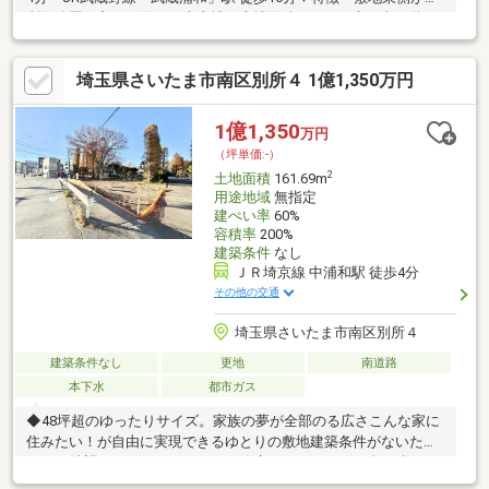
所沼公園の入口に面した売土地・土地面積161.69平米・南側道
路、陽当り・通風良好・別所沼公園利用者向けの店舗などもご検
討可能・建築条件付宅地販売ではありません・現況は更地、プラ
埼玉県さいたま市南区別所４ 1億1,350万円
ン決定後はスムーズに建築できます▼周辺環境・スーパー「西友
中浦和店」徒歩5分(約380m)・さいたま市南区役所 徒歩4分(約
260m)■ ご希望の住まい探しをお手伝いします ━━━━━・・・
1億1,350
万円
物件の詳細・ご相談はお気軽にお問い合わせください。
（坪単価:-）
2
土地面積
161.69m
用途地域
無指定
建ぺい率
60%
容積率
200%
建築条件
なし
ＪＲ埼京線 中浦和駅 徒歩4分
その他の交通
埼玉県さいたま市南区別所４
建築条件なし
更地
南道路
本下水
都市ガス
◆48坪超のゆったりサイズ。家族の夢が全部のる広さこんな家に
住みたい！が自由に実現できるゆとりの敷地建築条件がないた
め、ご希望のハウスメーカー・工務店でこだわりの一邸が建てら
れます。◆南区の象徴「別所沼公園」内！子育てに理想の環境お