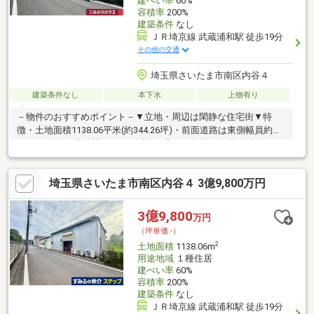
建ぺい率
60%
容積率
200%
建築条件
なし
ＪＲ埼京線 武蔵浦和駅 徒歩19分
その他の交通
埼玉県さいたま市南区内谷４
建築条件なし
本下水
上物有り
－物件のおすすめポイント－▼立地・周辺は閑静な住宅街▼特
徴・土地面積1138.06平米(約344.26坪)・前面道路は東側幅員約
5.4mの公道・接道間口は30m以上と広く、敷地を有効に活用でき
ます・建築条件付宅地販売ではありません・お好きなハウスメー
カー・工務店で建築可能・現況は古家有、詳細はお問い合わせく
埼玉県さいたま市南区内谷４ 3億9,800万円
ださい▼周辺環境・コープ武蔵浦和店 徒歩7分(約520m)・沼影小
学校 徒歩8分(約620m)・西浦和公園 徒歩5分(約390m)■ ご希望の
住まい探しをお手伝いします ━━━━━・・・物件の詳細・ご相
3億9,800
万円
談はお気軽にお問い合わせください。
（坪単価:-）
2
土地面積
1138.06m
用途地域
１種住居
建ぺい率
60%
容積率
200%
建築条件
なし
ＪＲ埼京線 武蔵浦和駅 徒歩19分