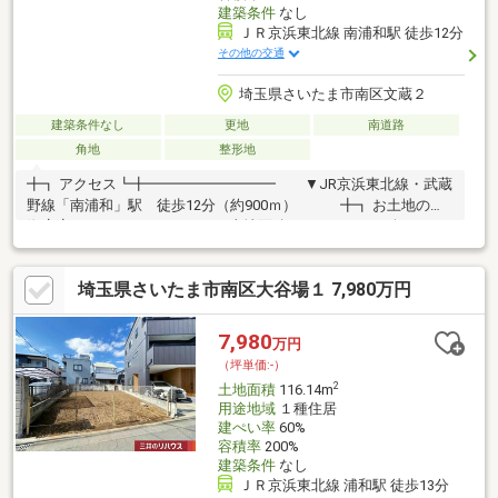
建築条件
なし
ＪＲ京浜東北線 南浦和駅 徒歩12分
その他の交通
埼玉県さいたま市南区文蔵２
建築条件なし
更地
南道路
角地
整形地
╋┓ アクセス┗╋━━━━━━━━━ ▼JR京浜東北線・武蔵
野線「南浦和」駅 徒歩12分（約900ｍ） ╋┓ お土地の特
徴┗╋━━━━━━━━━ ▼土地面積133.02㎡（40.23坪） ▼
南西・南の角地につき、陽当り良好 ▼整形地 ▼現況更地 ▼
閑静な住宅街 ▼建築条件付き土地ではございません ～お好き
埼玉県さいたま市南区大谷場１ 7,980万円
なハウスメーカーや工務店で建築可能です～
7,980
万円
（坪単価:-）
2
土地面積
116.14m
用途地域
１種住居
建ぺい率
60%
容積率
200%
建築条件
なし
ＪＲ京浜東北線 浦和駅 徒歩13分