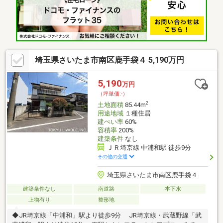
の住まい探しをお手伝いします ━━━━━・・・物件の詳細・ご
相談はお気軽にお問い合わせください。
埼玉県さいたま市南区鹿手袋４ 5,190万円
5,190
万円
（坪単価:-）
2
土地面積
85.44m
用途地域
１種住居
建ぺい率
60%
容積率
200%
建築条件
なし
ＪＲ埼京線 中浦和駅 徒歩9分
その他の交通
埼玉県さいたま市南区鹿手袋４
建築条件なし
南道路
本下水
上物有り
整形地
◆JR埼京線「中浦和」駅より徒歩9分 JR埼京線・武蔵野線「武