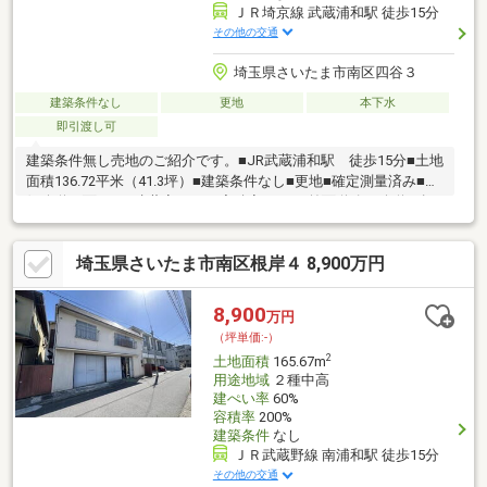
ＪＲ埼京線 武蔵浦和駅 徒歩15分
その他の交通
埼玉県さいたま市南区四谷３
建築条件なし
更地
本下水
即引渡し可
建築条件無し売地のご紹介です。■JR武蔵浦和駅 徒歩15分■土地
面積136.72平米（41.3坪）■建築条件なし■更地■確定測量済み■北
側公道に面する■建蔽率60％ 容積率160％■前面道路は公道 幅
員約4.0mお好きなハウスメーカー、工務店にて建築が可能です。
更地、確定測量も実施済ですので、即引渡も可能でございます。
埼玉県さいたま市南区根岸４ 8,900万円
資料請求、現地案内、購入全般的な相談事項がございましたら、
お気軽にご相談くださいませ。
8,900
万円
（坪単価:-）
2
土地面積
165.67m
用途地域
２種中高
建ぺい率
60%
容積率
200%
建築条件
なし
ＪＲ武蔵野線 南浦和駅 徒歩15分
その他の交通