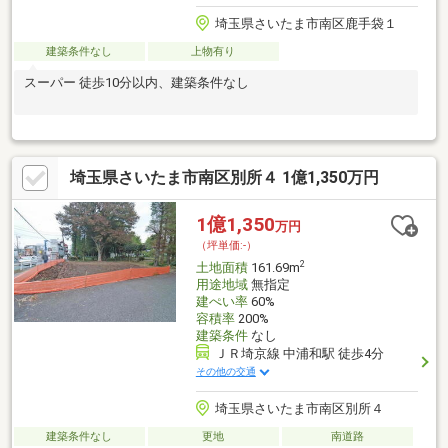
埼玉県さいたま市南区鹿手袋１
建築条件なし
上物有り
スーパー 徒歩10分以内、建築条件なし
埼玉県さいたま市南区別所４ 1億1,350万円
1億1,350
万円
（坪単価:-）
2
土地面積
161.69m
用途地域
無指定
建ぺい率
60%
容積率
200%
建築条件
なし
ＪＲ埼京線 中浦和駅 徒歩4分
その他の交通
埼玉県さいたま市南区別所４
建築条件なし
更地
南道路