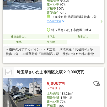
用途地域
準工業
建ぺい率
60%
容積率
300%
建築条件
なし
ＪＲ埼京線 武蔵浦和駅 徒歩12分
その他の交通
埼玉県さいたま市南区白幡４
建築条件なし
本下水
都市ガス
角地
整形地
－物件のおすすめポイント－▼立地・JR埼京線「武蔵浦和」駅
徒歩12分・JR武蔵野線「武蔵浦和」駅 徒歩12分▼土地の特徴・
実測面積74.27平米（22.46坪）の整形地・南西・北西道路に面す
る角地・前面道路幅員約10.5m・更地渡し・建築条件なし お好
きなハウスメーカーで建築できます▼周辺環境・徒歩10分圏内に
埼玉県さいたま市南区文蔵２ 9,000万円
スーパーやコンビニ等あり買物便利■ ご希望の住まい探しをお手
伝いします ━━━━━・・・物件の詳細・ご相談はお気軽にお問
い合わせください。
9,000
万円
（坪単価:-）
2
土地面積
133.02m
用途地域
１種住居
建ぺい率
70%
容積率
180%