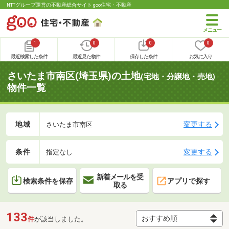
NTTグループ運営の不動産総合サイト goo住宅・不動産
1
0
0
0
最近検索した条件
最近見た物件
保存した条件
お気に入り
さいたま市南区(埼玉県)の土地
(宅地・分譲地・売地)
物件一覧
地域
変更する
さいたま市南区
条件
変更する
指定なし
新着メールを受
検索条件を保存
アプリで探す
取る
133
件
が該当しました。