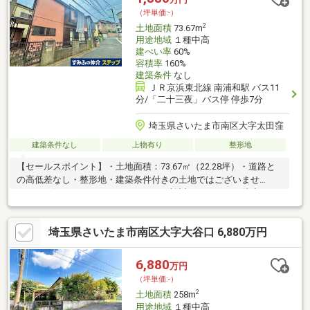
物件の詳細・ご相談はお気軽にお問い合わせください。
（坪単価:-）
2
土地面積
73.67m
用途地域
１種中高
建ぺい率
60%
容積率
160%
建築条件
なし
ＪＲ京浜東北線 南浦和駅 バス11
分/「二十三夜」バス停 停歩7分
埼玉県さいたま市南区大字太田窪
建築条件なし
上物有り
整形地
【セールスポイント】・土地面積：73.67㎡（22.28坪）・道路と
の高低差なし・整形地・建築条件付きの土地ではございませ
ん。 お好きなハウスメーカーにてご検討ください。・徒歩１０
分圏内にスーパー、コンビニ、小学校、公園等の 施設が整って
おります。
埼玉県さいたま市南区大字大谷口 6,880万円
6,880
万円
（坪単価:-）
2
土地面積
258m
用途地域
１種中高