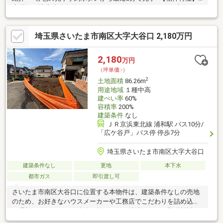
◆現況更地◆建築条件なし。お好きなハウスメーカーで建築でき
ます。◆教育環境の良い文教エリア、閑静な住宅街◆生活文化・
教育文化が成熟した街◆学校・教育施設が集積し、教育水準が高
埼玉県さいたま市南区大字大谷口 2,180万円
い住宅地◆前面公道には歩道付き。お子様の通行にも安心です。
【周辺環境】・埼京線「武蔵浦和」駅・京浜東北線「南浦和」駅
ともに徒歩16分！ 交通アクセス良好【備考】都市ガスの引込みは
2,180
万円
ありませんが、本地至近に都市ガスの埋没管があります。
（坪単価:-）
2
土地面積
86.26m
用途地域
１種中高
建ぺい率
60%
容積率
200%
建築条件
なし
ＪＲ京浜東北線 浦和駅 バス10分/
「広ケ谷戸」バス停 停歩7分
埼玉県さいたま市南区大字大谷口
建築条件なし
更地
本下水
都市ガス
即引渡し可
さいたま市南区大谷口に位置する本物件は、建築条件なしの売地
のため、お好きなハウスメーカーや工務店でこだわりを詰め込ん
だ理想のマイホームを建築可能です。更地渡しのため即時検討が
可能です。周辺環境は、大谷口小学校や大谷口中学校まで徒歩１