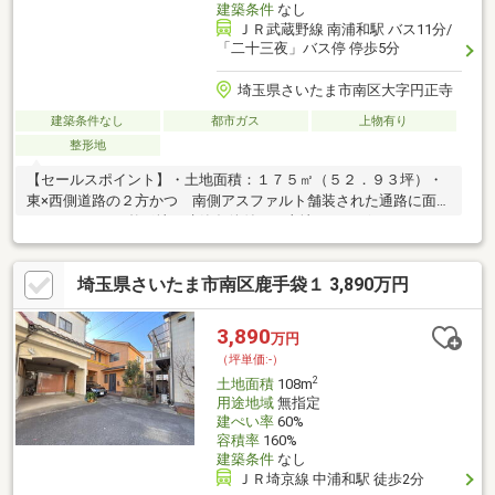
建築条件
なし
ＪＲ武蔵野線 南浦和駅 バス11分/
「二十三夜」バス停 停歩5分
埼玉県さいたま市南区大字円正寺
建築条件なし
都市ガス
上物有り
整形地
【セールスポイント】・土地面積：１７５㎡（５２．９３坪）・
東×西側道路の２方かつ 南側アスファルト舗装された通路に面し
ております。・整形地・建築条件付きの土地ではございませ
ん。 お好きなハウスメーカーにてご検討ください。・徒歩１０
分圏内にスーパー、コンビニ、小学校、公園等の 施設が整って
埼玉県さいたま市南区鹿手袋１ 3,890万円
おります。
3,890
万円
（坪単価:-）
2
土地面積
108m
用途地域
無指定
建ぺい率
60%
容積率
160%
建築条件
なし
ＪＲ埼京線 中浦和駅 徒歩2分