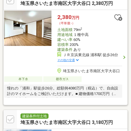
用を抑えられる点も魅力です。■ 住環境都心へのアクセス良好
埼玉県さいたま市南区大字大谷口 2,380万円
で、利便性と落ち着きを兼ね備えたエリア。初めてのマイホーム
にもおすすめです。ぜひ現地にてご確認ください。
2,380
万円
（坪単価:-）
2
土地面積
79m
用途地域
１種中高
建ぺい率
60%
容積率
200%
建築条件
あり
ＪＲ京浜東北線 浦和駅 徒歩26分
その他の交通
埼玉県さいたま市南区大字大谷口
本下水
都市ガス
憧れの「浦和」駅徒歩26分。総額例4080万円（税込）で、自由設
計のマイホームをご検討いただけます。■ 建物価格1700万円（税
込）参考プランをご用意。3階建て4LDK・建物約98㎡・カースペ
ース付きの建築が可能です。■ 今なら自由設計対応間取りや設
備、カラーなど、ご家族のライフスタイルに合わせた住まいづく
りをご相談いただけます。■ 自社直売仲 介 手 数 料が 不 要なた
建築条件付土地
め、購入時の諸費用を抑えられます。都心へのアクセスも良好な
埼玉県さいたま市南区大字大谷口 3,180万円
「浦和」駅利用。通勤・通学にも便利な立地で、理想の住まいづ