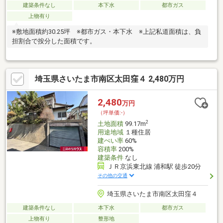
建築条件なし
本下水
都市ガス
上物有り
※敷地面積約30.25坪 ※都市ガス・本下水 ※上記私道面積は、負
担割合で按分した面積です。
埼玉県さいたま市南区太田窪４ 2,480万円
2,480
万円
（坪単価:-）
2
土地面積
99.17m
用途地域
１種住居
建ぺい率
60%
容積率
200%
建築条件
なし
ＪＲ京浜東北線 浦和駅 徒歩20分
その他の交通
埼玉県さいたま市南区太田窪４
建築条件なし
本下水
都市ガス
上物有り
整形地