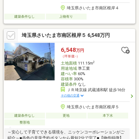
埼玉県さいたま市南区根岸４
建築条件なし
上物有り
埼玉県さいたま市南区根岸５ 6,548万円
6,548
万円
（坪単価:-）
2
土地面積
111.15m
用途地域
準工業
建ぺい率
60%
容積率
300%
建築条件
なし
ＪＲ埼京線 武蔵浦和駅 徒歩16分
その他の交通
埼玉県さいたま市南区根岸５
建築条件なし
更地
本下水
整形地
～安心して子育てできる環境を、ニッケンコーポレーションがご
紹介～■赤色の見学予約ボタンから最短2分で完了■【物件特徴】