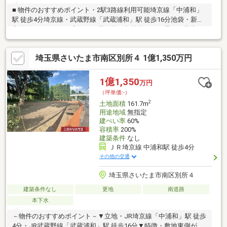
■ 物件のおすすめポイント・2駅3路線利用可能埼京線「中浦和」
駅 徒歩4分埼京線・武蔵野線「武蔵浦和」駅 徒歩16分池袋・新宿
方面へのアクセスも良好で、居住用・収益用ともに需要が見込め
る好立地・ 建築条件なし｜自由設計可能建築条件なしのため、お
好きなハウスメーカー、工務店で建築可能です・ 道路幅員10m超
埼玉県さいたま市南区別所４ 1億1,350万円
で開放感・資産性◎前面道路：約14m視認性・開放感ともに良好
1億1,350
万円
（坪単価:-）
2
土地面積
161.7m
用途地域
無指定
建ぺい率
60%
容積率
200%
建築条件
なし
ＪＲ埼京線 中浦和駅 徒歩4分
その他の交通
埼玉県さいたま市南区別所４
建築条件なし
更地
南道路
本下水
－物件のおすすめポイント－▼立地・JR埼京線「中浦和」駅 徒歩
4分・JR武蔵野線「武蔵浦和」駅 徒歩16分▼特徴・敷地東側が別