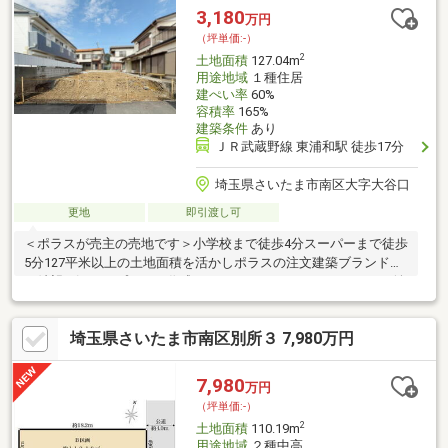
くりを始めませんか。
3,180
万円
（坪単価:-）
2
土地面積
127.04m
用途地域
１種住居
建ぺい率
60%
容積率
165%
建築条件
あり
ＪＲ武蔵野線 東浦和駅 徒歩17分
埼玉県さいたま市南区大字大谷口
更地
即引渡し可
＜ポラスが売主の売地です＞小学校まで徒歩4分スーパーまで徒歩
5分127平米以上の土地面積を活かしポラスの注文建築ブランドで
ご希望に沿ったプランを作成いたします------------■カースペース並
列2台を確保しウッドデッキのあるお庭■ファミリークローゼット
やパントリーなどこだわり収納------------など、まずはご希望をお
埼玉県さいたま市南区別所３ 7,980万円
聞かせくださいポラス独自の「耐震性と自由度」を両立した住ま
いの実現に向けて、全力でサポートいたします！
7,980
万円
（坪単価:-）
2
土地面積
110.19m
用途地域
２種中高