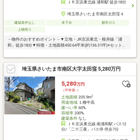
ＪＲ京浜東北線 浦和駅 徒歩18分
埼玉県さいたま市南区太田窪４
建築条件なし
本下水
都市ガス
上物有り
－物件のおすすめポイント－▼立地・JR京浜東北・根岸線「浦
和」徒歩18分▼特徴・土地面積450.64平米(約136.31坪)※セットバ
ック約14.16平米を含む・間口は約23.6mの広さ・建築条件付宅地
販売ではありません・お好きなハウスメーカー・工務店で建築可
能・現況古家有、詳細はお問い合わせください▼周辺環境・サミ
埼玉県さいたま市南区大字太田窪 5,280万円
ットストア太田窪店 徒歩7分(約490m)・ドラッグセイムス太田窪
店 徒歩6分(約440m)※容積率は前面道路幅員により160％に制限■
ご希望の住まい探しをお手伝いします ━━━━━・・・物件の詳
5,280
万円
細・ご相談はお気軽にお問い合わせください。
（坪単価:-）
2
土地面積
205.9m
用途地域
１種中高
建ぺい率
60%
容積率
200%
建築条件
なし
ＪＲ京浜東北線 南浦和駅 バス12
分/「二十三夜」バス停 停歩7分