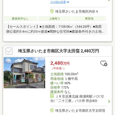
その他の交通
埼玉県さいたま市南区内谷４
建築条件なし
上物有り
整形地
【セールスポイント】■土地面積：1138.06㎡（344.26坪）■南西
側公道約5.4ｍに約33ｍ接道■閑静な住宅街■建築条件付きの土地
ではございません。 お好きなハウスメーカーにて建築可能で
す。■建物あり。ただし、解体更地渡し。
埼玉県さいたま市南区大字太田窪 2,480万円
2,480
万円
（坪単価:-）
2
土地面積
100.03m
用途地域
１種中高
建ぺい率
60%
容積率
172%
建築条件
なし
ＪＲ京浜東北線 南浦和駅 バス12
分/「二十三夜」バス停 停歩8分
埼玉県さいたま市南区大字太田窪