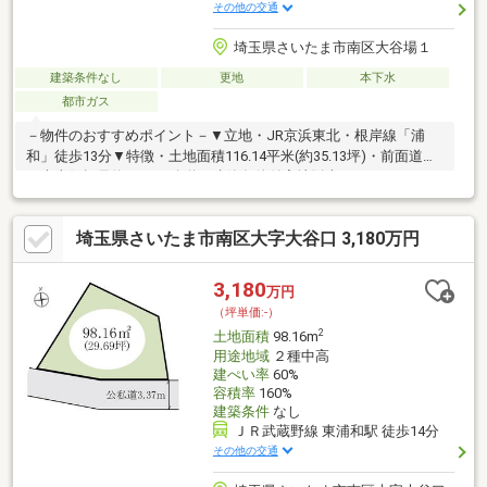
その他の交通
埼玉県さいたま市南区大谷場１
建築条件なし
更地
本下水
都市ガス
－物件のおすすめポイント－▼立地・JR京浜東北・根岸線「浦
和」徒歩13分▼特徴・土地面積116.14平米(約35.13坪)・前面道路
は南東側幅員約4.5mの公道・建築条件付宅地販売ではありませ
ん・お好きなハウスメーカーや工務店等で建築可能・現況は更地
▼周辺環境・スーパー「まいばすけっと浦和前地3丁目店」徒歩4
埼玉県さいたま市南区大字大谷口 3,180万円
分(約260m)・大谷場小学校 徒歩9分(約680m)・前地1丁目第一公
園 徒歩4分(約280m)■ ご希望の住まい探しをお手伝いします
━━━━━・・・物件の詳細・ご相談はお気軽にお問い合わせく
3,180
万円
ださい。
（坪単価:-）
2
土地面積
98.16m
用途地域
２種中高
建ぺい率
60%
容積率
160%
建築条件
なし
ＪＲ武蔵野線 東浦和駅 徒歩14分
その他の交通