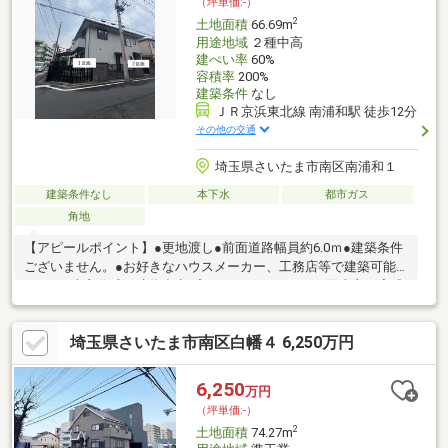
（坪単価:-）
2
土地面積
66.69m
用途地域
２種中高
建ぺい率
60%
容積率
200%
建築条件
なし
ＪＲ京浜東北線 南浦和駅 徒歩12分
その他の交通
埼玉県さいたま市南区南浦和１
建築条件なし
本下水
都市ガス
角地
【アピールポイント】●更地渡し●前面道路幅員約6.0ｍ●建築条件
ございません。●お好きなハウスメーカー、工務店等で建築可能
です。●売主作成の建物参考プランもございます。●同売主の完成
物件のご案内可能です。●住宅ローン等の資金計画についてのご
相談も承ります。【周辺環境】●セブンイレブン南浦和1丁目店ま
埼玉県さいたま市南区白幡４ 6,250万円
で徒歩5分●スーパーみらべる南浦和店まで徒歩10分●さいたま市
立大谷場小学校まで徒歩6分
6,250
万円
（坪単価:-）
2
土地面積
74.27m