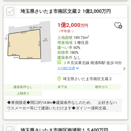
売地ではないため、お好きなハウスメーカー・工務店での建築が
可能です。間取り、設備、外観、全て自分好みのスタイルで一か
埼玉県さいたま市南区文蔵２ 1億2,000万円
らご検討いただくことが可能です。《道路・方位等》・北側幅員
約4.4ｍ道路に間口5.69ｍ接道しています。・前面道路は通りぬけ
ができないため、車の交通量が少ないのが特徴です。・分譲地内
1億2,000
万円
の整形地となっており、開放感があります。
（坪単価:-）
2
土地面積
189.73m
用途地域
１種住居
建ぺい率
60%
容積率
180%
建築条件
なし
ＪＲ京浜東北線 南浦和駅 徒歩10分
その他の交通
埼玉県さいたま市南区文蔵２
建築条件なし
本下水
都市ガス
上物有り
◆東側接道◆間口約14.8m◆建築条件なしのため、 お好きなハ
ウスメーカー等にて建築いただけます◆ダイソー浦和文蔵
店・・・・・・・約150m（徒歩約2分）◆コープみらい コープ
南浦和店・・約300m（徒歩約4分）◆ココカラファイン南浦和西
口店・・約450m（徒歩約6分）◆さいたま市立文蔵小学
埼玉県さいたま市南区南浦和１ 5,400万円
校・・・・・約950m（徒歩約12分）◆さいたま市立岸中学