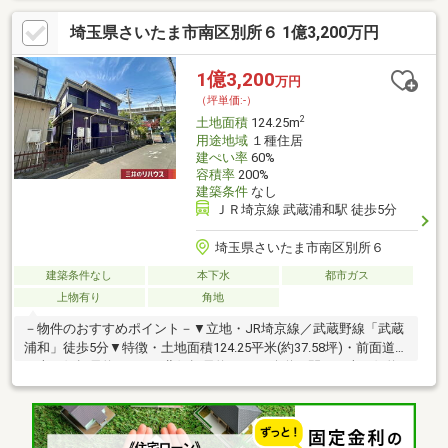
散歩・ピクニック・ランニング…自然を楽しむ休日がすぐそば
埼玉県さいたま市南区別所６ 1億3,200万円
に。四季の移ろいを感じながらのびのび過ごせる、家族の思い出
が増えていくロケーション◆中浦和駅 徒歩5分の快適アクセス生
活利便と落ち着いた住環境が両立した、ファミリーに人気のエリ
1億3,200
万円
アです。◆周辺環境が整った永く住みたい街日々の暮らしやすさ
（坪単価:-）
はもちろん、将来の資産価値としても魅力の高い立地
2
土地面積
124.25m
用途地域
１種住居
建ぺい率
60%
容積率
200%
建築条件
なし
ＪＲ埼京線 武蔵浦和駅 徒歩5分
埼玉県さいたま市南区別所６
建築条件なし
本下水
都市ガス
上物有り
角地
－物件のおすすめポイント－▼立地・JR埼京線／武蔵野線「武蔵
浦和」徒歩5分▼特徴・土地面積124.25平米(約37.58坪)・前面道路
は南西側幅員約15.0m、北側幅員約4.0mの公道・間口は南西側約
10.0m、北側約15.0m・お好みの工務店等で建築可能・都市ガス対
応・現況古家有、詳細はお問い合わせください▼周辺環境・マル
エツ武蔵浦和店 徒歩6分(約430m)・浦和別所小学校 徒歩7分(約
560m)・ドラッグセイムス浦和別所店 徒歩6分(約440m)■ ご希望