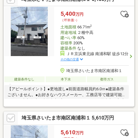
校・・・・・・約1200m（徒歩約15分）◆野村の仲介プラス【購
入サポート】対象物件◆住宅ローン事前審査・支払いシミュレー
5,400
万円
ション：無料実施
（坪単価:-）
2
土地面積
66.71m
用途地域
２種中高
建ぺい率
60%
容積率
200%
建築条件
なし
ＪＲ京浜東北線 南浦和駅 徒歩12分
その他の交通
埼玉県さいたま市南区南浦和１
建築条件なし
本下水
都市ガス
【アピールポイント】●更地渡し●前面道路幅員約6.0ｍ●建築条件
ございません。●お好きなハウスメーカー、工務店等で建築可能
です。●売主作成の建物参考プランもございます。●同売主の完成
物件のご案内可能です。●住宅ローン等の資金計画についてのご
相談も承ります。【周辺環境】●セブンイレブン南浦和1丁目店ま
埼玉県さいたま市南区南浦和１ 5,610万円
で徒歩5分●スーパーみらべる南浦和店まで徒歩10分●さいたま市
立大谷場小学校まで徒歩6分
5,610
万円