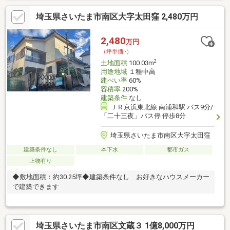
１分、大谷口細野公園まで徒歩４分と、子育て世帯にも安心の立
埼玉県さいたま市南区大字太田窪 2,480万円
地です。日常の買い物には徒歩６分のスーパー（ビッグ・エー）
が便利なほか、徒歩８分にはセブン・イレブンもあり、生活利便
性が整っています。アクセス面では「浦和」駅や「東浦和」駅へ
2,480
万円
バスでアクセスでき、多様なライフスタイルに対応可能です。土
（坪単価:-）
地探しからこだわりの注文住宅を検討されている方に最適な物件
2
土地面積
100.03m
です。
用途地域
１種中高
建ぺい率
60%
容積率
200%
建築条件
なし
ＪＲ京浜東北線 南浦和駅 バス9分/
「二十三夜」バス停 停歩8分
埼玉県さいたま市南区大字太田窪
建築条件なし
本下水
都市ガス
上物有り
◆敷地面積：約30.25坪◆建築条件なし お好きなハウスメーカー
で建築できます
埼玉県さいたま市南区文蔵３ 1億8,000万円