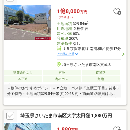
1億8,000
万円
（坪単価:-）
2
土地面積
329.54m
用途地域
２種住居
建ぺい率
60%
容積率
200%
建築条件
なし
ＪＲ京浜東北線 南浦和駅 徒歩17分
その他の交通
埼玉県さいたま市南区文蔵３
建築条件なし
更地
南道路
本下水
都市ガス
角地
－物件のおすすめポイント－▼立地・バス停「文蔵三丁目」徒歩5
分▼特徴・土地面積329.54平米(約99.68坪)・前面道路幅員は北東
側約7.3m・南側約5.5mの公道・間口はともに11m超の広さ・角地
につき採光や通風を考慮した設計が可能・建築条件付宅地販売で
はありません・お好きなハウスメーカー等で建築可能・現況は更
埼玉県さいたま市南区大字太田窪 1,880万円
地、プラン確定後はスムーズに建築へ移行可能▼周辺環境・文蔵
小学校 徒歩5分(約360m)・グルメシティ南浦和店 徒歩4分(約
290m)■ ご希望の住まい探しをお手伝いします ━━━━━・・・
1,880
万円