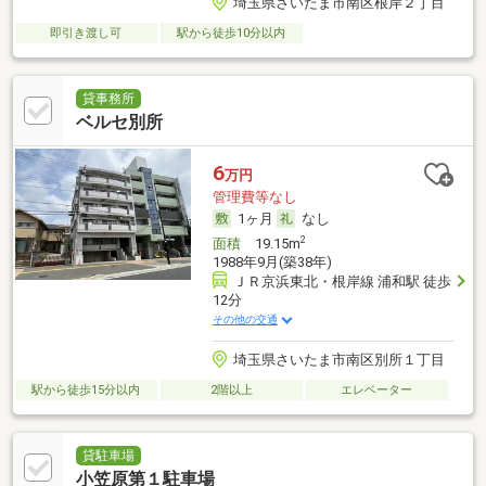
埼玉県さいたま市南区根岸２丁目
即引き渡し可
駅から徒歩10分以内
貸事務所
ベルセ別所
6
万円
管理費等なし
1ヶ月
なし
2
面積
19.15m
1988年9月(築38年)
ＪＲ京浜東北・根岸線 浦和駅 徒歩
12分
その他の交通
埼玉県さいたま市南区別所１丁目
駅から徒歩15分以内
2階以上
エレベーター
貸駐車場
小笠原第１駐車場