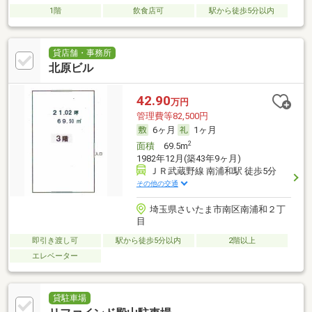
1階
飲食店可
駅から徒歩5分以内
貸店舗・事務所
北原ビル
42.90
万円
管理費等82,500円
6ヶ月
1ヶ月
2
面積
69.5m
1982年12月(築43年9ヶ月)
ＪＲ武蔵野線 南浦和駅 徒歩5分
その他の交通
埼玉県さいたま市南区南浦和２丁
目
即引き渡し可
駅から徒歩5分以内
2階以上
エレベーター
貸駐車場