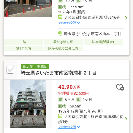
1ヶ月
1ヶ月
2
面積
77.57m
2026年1月 新築
ＪＲ武蔵野線 西浦和駅 徒歩16分
その他の交通
埼玉県さいたま市南区曲本１丁目
1階
即引き渡し可
駐車場(近隣含)
築1年以内
駅から徒歩20分以内
貸店舗・事務所
埼玉県さいたま市南区南浦和２丁目
42.90
万円
管理費等82,500円
6ヶ月
1ヶ月
2
面積
69.5m
1982年12月(築43年9ヶ月)
ＪＲ京浜東北・根岸線 南浦和駅 徒
歩1分
その他の交通