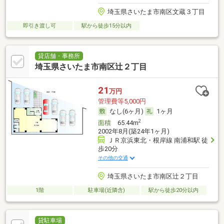
埼玉県さいたま市南区文蔵３丁目
即引き渡し可
駅から徒歩15分以内
貸店舗・事務所
埼玉県さいたま市南区辻２丁目
21
万円
管理費等5,000円
なし(6ヶ月)
1ヶ月
2
面積
65.44m
2002年8月(築24年1ヶ月)
ＪＲ京浜東北・根岸線 南浦和駅 徒
歩20分
その他の交通
埼玉県さいたま市南区辻２丁目
1階
駐車場(近隣含)
駅から徒歩20分以内
貸駐車場