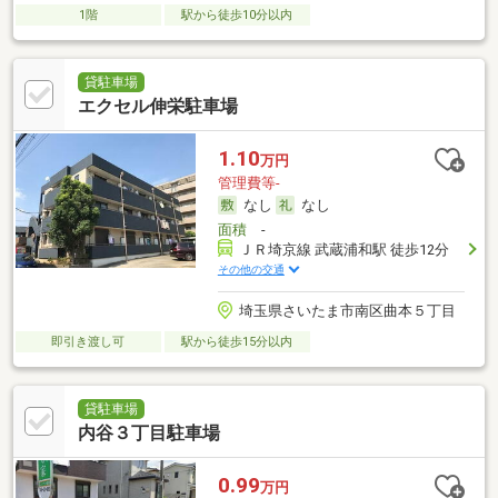
1階
駅から徒歩10分以内
貸駐車場
エクセル伸栄駐車場
1.10
万円
管理費等-
なし
なし
面積
-
ＪＲ埼京線 武蔵浦和駅 徒歩12分
その他の交通
埼玉県さいたま市南区曲本５丁目
即引き渡し可
駅から徒歩15分以内
貸駐車場
内谷３丁目駐車場
0.99
万円