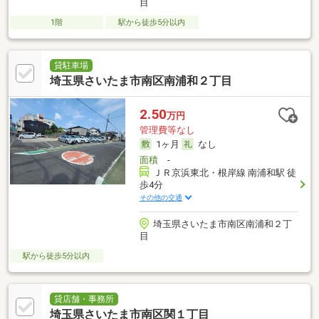
目
1階
駅から徒歩5分以内
貸駐車場
埼玉県さいたま市南区南浦和２丁目
2.50
万円
管理費等なし
1ヶ月
なし
面積
-
ＪＲ京浜東北・根岸線 南浦和駅 徒
歩4分
その他の交通
埼玉県さいたま市南区南浦和２丁
目
駅から徒歩5分以内
貸店舗・事務所
埼玉県さいたま市南区関１丁目