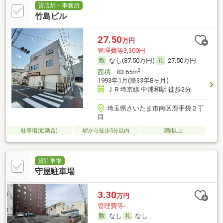
貸店舗・事務所
竹島ビル
27.50
万円
管理費等3,300円
なし(87.50万円)
27.50万円
2
面積
83.65m
1993年1月(築33年8ヶ月)
ＪＲ埼京線 中浦和駅 徒歩2分
埼玉県さいたま市南区鹿手袋２丁
目
駐車場(近隣含)
駅から徒歩5分以内
2階以上
貸駐車場
守屋駐車場
3.30
万円
管理費等-
なし
なし