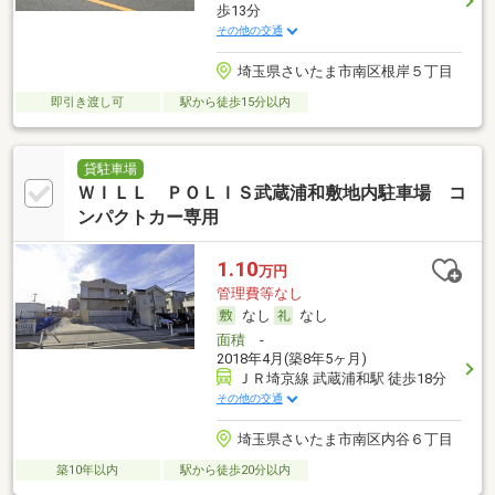
歩13分
その他の交通
埼玉県さいたま市南区根岸５丁目
即引き渡し可
駅から徒歩15分以内
貸駐車場
ＷＩＬＬ ＰＯＬＩＳ武蔵浦和敷地内駐車場 コ
ンパクトカー専用
1.10
万円
管理費等なし
なし
なし
面積
-
2018年4月(築8年5ヶ月)
ＪＲ埼京線 武蔵浦和駅 徒歩18分
その他の交通
埼玉県さいたま市南区内谷６丁目
築10年以内
駅から徒歩20分以内