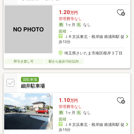
1.20
万円
管理費等なし
1ヶ月
なし
面積
-
ＪＲ京浜東北・根岸線 南浦和駅 徒
歩13分
埼玉県さいたま市南区根岸３丁目
即引き渡し可
駅から徒歩15分以内
貸駐車場
細井駐車場
1.10
万円
管理費等なし
1ヶ月
なし
面積
-
ＪＲ京浜東北・根岸線 南浦和駅 徒
歩15分