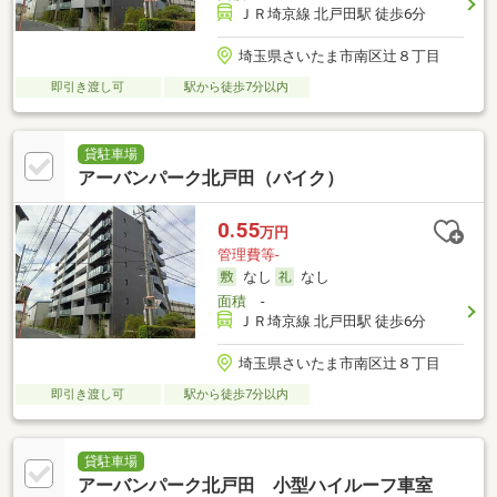
ＪＲ埼京線 北戸田駅 徒歩6分
埼玉県さいたま市南区辻８丁目
即引き渡し可
駅から徒歩7分以内
貸駐車場
アーバンパーク北戸田（バイク）
0.55
万円
管理費等-
なし
なし
面積
-
ＪＲ埼京線 北戸田駅 徒歩6分
埼玉県さいたま市南区辻８丁目
即引き渡し可
駅から徒歩7分以内
貸駐車場
アーバンパーク北戸田 小型ハイルーフ車室