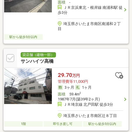
面積
-
ＪＲ京浜東北・根岸線 南浦和駅 徒
歩3分
埼玉県さいたま市南区南浦和２丁
目
駅から徒歩5分以内
貸店舗（建物一部）
サンハイツ高橋
29.70
万円
管理費等11,000円
3ヶ月
1ヶ月
2
面積
59.4m
1987年7月(築39年2ヶ月)
ＪＲ埼京線 北戸田駅 徒歩3分
埼玉県さいたま市南区辻８丁目
1階
即引き渡し可
駅から徒歩5分以内