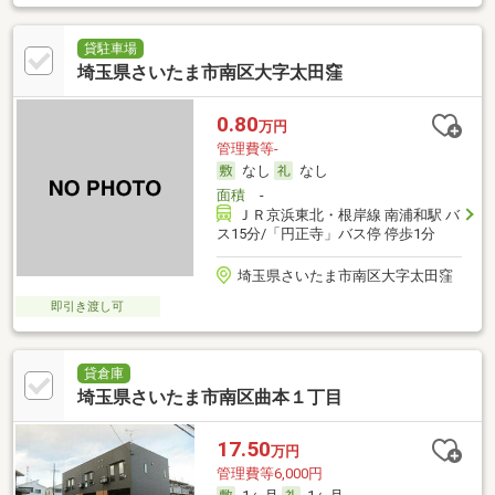
貸駐車場
埼玉県さいたま市南区大字太田窪
0.80
万円
管理費等-
なし
なし
面積
-
ＪＲ京浜東北・根岸線 南浦和駅 バ
ス15分/「円正寺」バス停 停歩1分
埼玉県さいたま市南区大字太田窪
即引き渡し可
貸倉庫
埼玉県さいたま市南区曲本１丁目
17.50
万円
管理費等6,000円