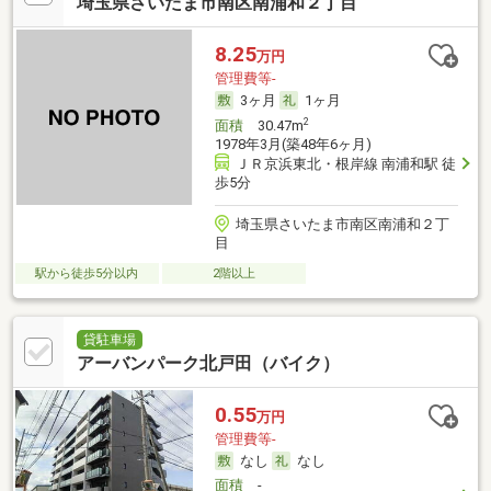
埼玉県さいたま市南区南浦和２丁目
8.25
万円
管理費等-
3ヶ月
1ヶ月
2
面積
30.47m
1978年3月(築48年6ヶ月)
ＪＲ京浜東北・根岸線 南浦和駅 徒
歩5分
埼玉県さいたま市南区南浦和２丁
目
駅から徒歩5分以内
2階以上
貸駐車場
アーバンパーク北戸田（バイク）
0.55
万円
管理費等-
なし
なし
面積
-