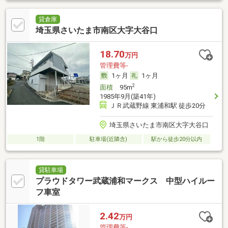
貸倉庫
埼玉県さいたま市南区大字大谷口
18.70
万円
管理費等-
1ヶ月
1ヶ月
2
面積
95m
1985年9月(築41年)
ＪＲ武蔵野線 東浦和駅 徒歩20分
埼玉県さいたま市南区大字大谷口
1階
駐車場(近隣含)
駅から徒歩20分以内
貸駐車場
プラウドタワー武蔵浦和マークス 中型ハイルー
フ車室
2.42
万円
管理費等-