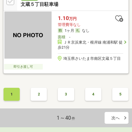
文蔵５丁目駐車場
1.10
万円
管理費等なし
1ヶ月
なし
面積
-
ＪＲ京浜東北・根岸線 南浦和駅 徒
歩21分
埼玉県さいたま市南区文蔵５丁目
即引き渡し可
1
2
3
4
5
1～40
次へ
件