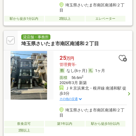
埼玉県さいたま市南区南浦和２丁
目
駅から徒歩1分以内
2階以上
エレベーター
貸店舗・事務所
埼玉県さいたま市南区南浦和２丁目
25
万円
管理費等-
なし(6ヶ月)
1ヶ月
2
面積
56.6m
2026年3月 新築
ＪＲ京浜東北・根岸線 南浦和駅 徒
歩3分
その他の交通
埼玉県さいたま市南区南浦和２丁
目
飲食店可
築1年以内
駅から徒歩5分以内
2階以上