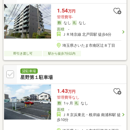
1.54
万円
管理費等-
なし
なし
面積
-
ＪＲ埼京線 北戸田駅 徒歩6分
埼玉県さいたま市南区辻８丁目
即引き渡し可
駅から徒歩7分以内
貸駐車場
星野第１駐車場
1.43
万円
管理費等なし
1ヶ月
なし
面積
-
ＪＲ京浜東北・根岸線 南浦和駅 徒
歩10分