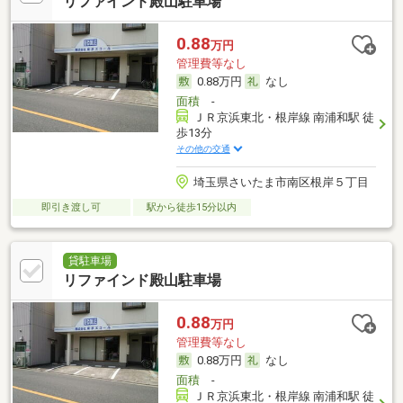
リファインド殿山駐車場
0.88
万円
管理費等なし
0.88万円
なし
面積
-
ＪＲ京浜東北・根岸線 南浦和駅 徒
歩13分
その他の交通
埼玉県さいたま市南区根岸５丁目
即引き渡し可
駅から徒歩15分以内
貸駐車場
リファインド殿山駐車場
0.88
万円
管理費等なし
0.88万円
なし
面積
-
ＪＲ京浜東北・根岸線 南浦和駅 徒