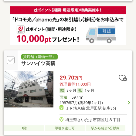
貸店舗（建物一部）
サンハイツ高橋
29.70
万円
管理費等11,000円
3ヶ月
1ヶ月
2
面積
59.4m
1987年7月(築39年2ヶ月)
ＪＲ埼京線 北戸田駅 徒歩3分
埼玉県さいたま市南区辻８丁目
1階
即引き渡し可
駅から徒歩5分以内