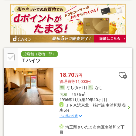
貸店舗（建物一部）
Ｔハイツ
18.70
万円
管理費等11,000円
なし(6ヶ月)
なし
2
面積
45.36m
1996年11月(築29年10ヶ月)
ＪＲ京浜東北・根岸線 南浦和駅 徒
歩5分
その他の交通
埼玉県さいたま市南区南浦和２丁
目