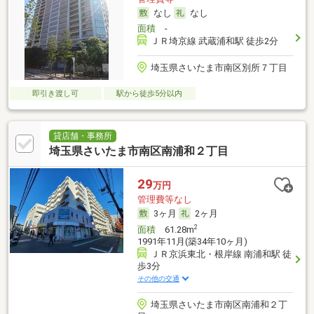
なし
なし
面積
-
ＪＲ埼京線 武蔵浦和駅 徒歩2分
埼玉県さいたま市南区別所７丁目
即引き渡し可
駅から徒歩5分以内
貸店舗・事務所
埼玉県さいたま市南区南浦和２丁目
29
万円
管理費等なし
3ヶ月
2ヶ月
2
面積
61.28m
1991年11月(築34年10ヶ月)
ＪＲ京浜東北・根岸線 南浦和駅 徒
歩3分
その他の交通
埼玉県さいたま市南区南浦和２丁