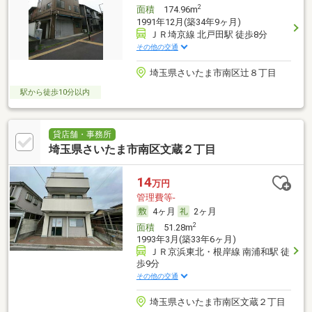
2
面積
174.96m
1991年12月(築34年9ヶ月)
ＪＲ埼京線 北戸田駅 徒歩8分
その他の交通
埼玉県さいたま市南区辻８丁目
駅から徒歩10分以内
貸店舗・事務所
埼玉県さいたま市南区文蔵２丁目
14
万円
管理費等-
4ヶ月
2ヶ月
2
面積
51.28m
1993年3月(築33年6ヶ月)
ＪＲ京浜東北・根岸線 南浦和駅 徒
歩9分
その他の交通
埼玉県さいたま市南区文蔵２丁目