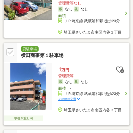
管理費等なし
なし
なし
面積
-
ＪＲ埼京線 武蔵浦和駅 徒歩23分
埼玉県さいたま市南区内谷３丁目
貸駐車場
横田商事第１駐車場
1
万円
管理費等-
なし
なし
面積
-
ＪＲ埼京線 武蔵浦和駅 徒歩23分
その他の交通
埼玉県さいたま市南区内谷３丁目
即引き渡し可