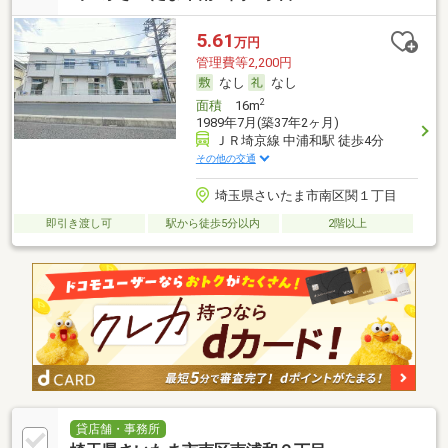
5.61
万円
管理費等2,200円
なし
なし
2
面積
16m
1989年7月(築37年2ヶ月)
ＪＲ埼京線 中浦和駅 徒歩4分
その他の交通
埼玉県さいたま市南区関１丁目
即引き渡し可
駅から徒歩5分以内
2階以上
貸店舗・事務所