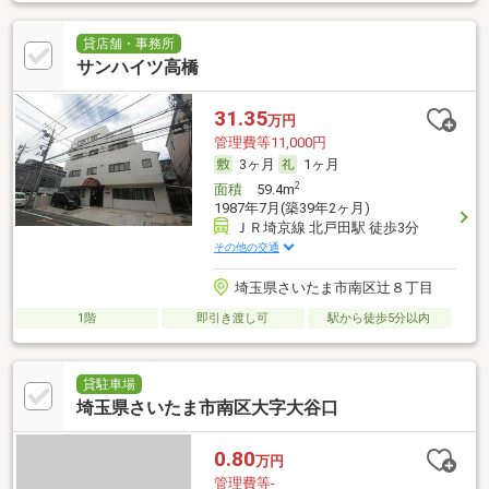
貸店舗・事務所
サンハイツ高橋
31.35
万円
管理費等11,000円
3ヶ月
1ヶ月
2
面積
59.4m
1987年7月(築39年2ヶ月)
ＪＲ埼京線 北戸田駅 徒歩3分
その他の交通
埼玉県さいたま市南区辻８丁目
1階
即引き渡し可
駅から徒歩5分以内
貸駐車場
埼玉県さいたま市南区大字大谷口
0.80
万円
管理費等-