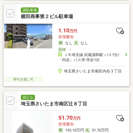
貸駐車場
横田商事第２ビル駐車場
1.10
万円
管理費等-
なし
なし
面積
-
ＪＲ埼京線 武蔵浦和駅 バス7分/
「内谷」バス停 停歩1分
埼玉県さいたま市南区内谷３丁目
即引き渡し可
貸ビル
埼玉県さいたま市南区辻８丁目
51.70
万円
管理費等-
155.10万円
51.70万円