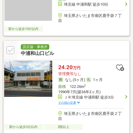
埼京線 中浦和駅 徒歩10分
埼玉県さいたま市南区鹿手袋７丁
目
駅から徒歩10分以内
貸店舗・事務所
中浦和山口ビル
24.20
万円
管理費等なし
なし(5ヶ月)
1ヶ月
2
面積
122.26m
1990年7月(築36年2ヶ月)
ＪＲ埼京線 中浦和駅 徒歩3分
その他の交通
埼玉県さいたま市南区鹿手袋２丁
目
駅から徒歩5分以内
2階以上