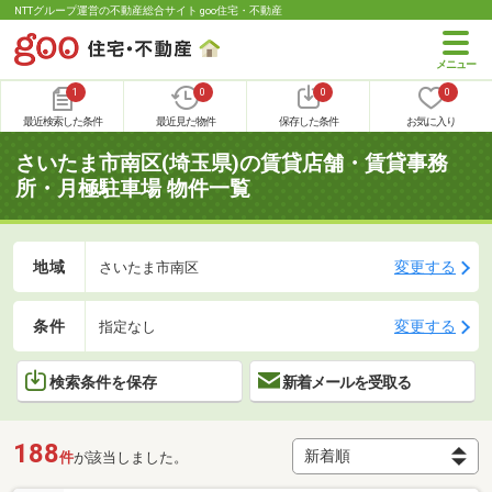
NTTグループ運営の不動産総合サイト goo住宅・不動産
1
0
0
0
最近検索した条件
最近見た物件
保存した条件
お気に入り
さいたま市南区(埼玉県)の賃貸店舗・賃貸事務
所・月極駐車場 物件一覧
地域
変更する
さいたま市南区
条件
変更する
指定なし
検索条件を保存
新着メールを受取る
188
件
が該当しました。