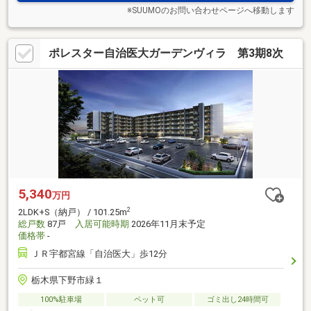
※SUUMOのお問い合わせページへ移動します
ポレスター自治医大ガーデンヴィラ 第3期8次
5,340
万円
2
2LDK+S（納戸） / 101.25m
総戸数
87戸
入居可能時期
2026年11月末予定
価格帯
-
ＪＲ宇都宮線「自治医大」歩12分
栃木県下野市緑１
100%駐車場
ペット可
ゴミ出し24時間可