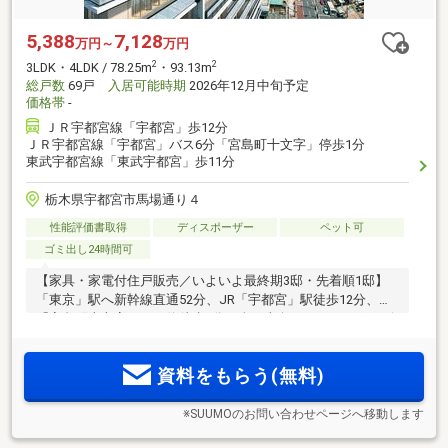
5,388
7,128
万円～
万円
2
2
3LDK・4LDK / 78.25m
・93.13m
総戸数
69戸
入居可能時期
2026年12月中旬予定
価格帯
-
ＪＲ宇都宮線「宇都宮」歩12分
ＪＲ宇都宮線「宇都宮」バス6分「宮島町十文字」停歩1分
東武宇都宮線「東武宇都宮」歩11分
栃木県宇都宮市馬場通り４
性能評価書取得
ディスポーザー
ペット可
ゴミ出し24時間可
【家具・家電付住戸販売／いよいよ最終期3邸・先着順1邸】
「東京」駅へ新幹線直通52分、JR「宇都宮」駅徒歩12分、
「宮島町十文字」バス停徒歩1分。全戸南向き。ディスポーザ
や住戸前宅配ボックス等、先進の設備仕様。「東武宇都宮百
貨店」やオリオン通り商店街が身近。完成済の実際の部屋で
資料をもらう(無料)
広さや陽光を体感。
※SUUMOのお問い合わせページへ移動します