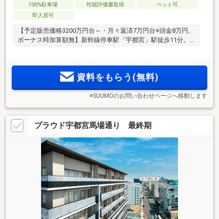
100%駐車場
性能評価書取得
ペット可
即入居可
【予定販売価格3200万円台～・月々返済7万円台※頭金8万円、
ボーナス時加算額無】新幹線停車駅「宇都宮」駅徒歩11分。
公園(注1)に近接、公園一体構想プロジェクト。パークビュー
の開放感、全邸南東向き、総戸数108邸。敷地内駐車場100％
(注2)月額500円～4800円。ラウンジ、パーティールーム、ゲ
資料をもらう(無料)
ストルーム等多彩な共用施設
※SUUMOのお問い合わせページへ移動します
プラウド宇都宮馬場通り 最終期