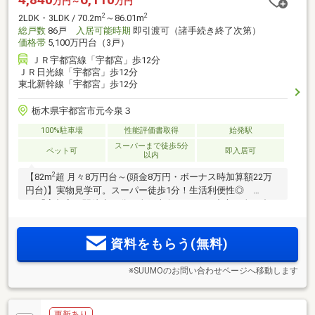
万円～
万円
2
2
2LDK・3LDK / 70.2m
～86.01m
総戸数
86戸
入居可能時期
即引渡可（諸手続き終了次第）
価格帯
5,100万円台（3戸）
ＪＲ宇都宮線「宇都宮」歩12分
ＪＲ日光線「宇都宮」歩12分
東北新幹線「宇都宮」歩12分
栃木県宇都宮市元今泉３
100%駐車場
性能評価書取得
始発駅
スーパーまで徒歩5分
ペット可
即入居可
以内
2
【82m
超 月々8万円台～(頭金8万円・ボーナス時加算額22万
円台)】実物見学可。スーパー徒歩1分！生活利便性◎
JR「宇都宮」駅徒歩12分。全戸南向き・3LDK中心の全86邸。
「ZEH-M Oriented（BELS取得済）」仕様。顔認証セキュリテ
ィーサービスを採用。大小の自然豊かな公園も身近。駅周辺
資料をもらう(無料)
には大型商業施設が集積
※SUUMOのお問い合わせページへ移動します
更新あり