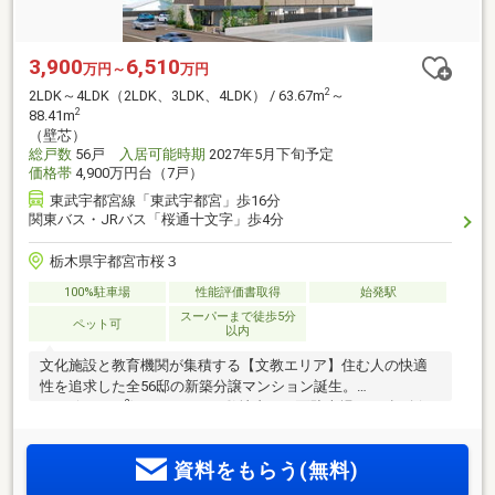
3,900
6,510
万円～
万円
2
2LDK～4LDK（2LDK、3LDK、4LDK） / 63.67m
～
2
88.41m
（壁芯）
総戸数
56戸
入居可能時期
2027年5月下旬予定
価格帯
4,900万円台（7戸）
東武宇都宮線「東武宇都宮」歩16分
関東バス・JRバス「桜通十文字」歩4分
栃木県宇都宮市桜３
100%駐車場
性能評価書取得
始発駅
スーパーまで徒歩5分
ペット可
以内
文化施設と教育機関が集積する【文教エリア】住む人の快適
性を追求した全56邸の新築分譲マンション誕生。
2
2LDK(63.67m
)3900万円～。敷地内に平面駐車場100%超確保
／月額使用料0円～。LRT駅西側延伸エリア／桜通り十文字停
留所(仮称)2030年以降開業予定(注)
資料をもらう(無料)