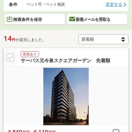
条件
変更する
ペット可・ペット相談
検索条件を保存
新着メールを受取る
14
件
が該当しました。
更新あり
サーパス元今泉スクエアガーデン 先着順
4,840
6,110