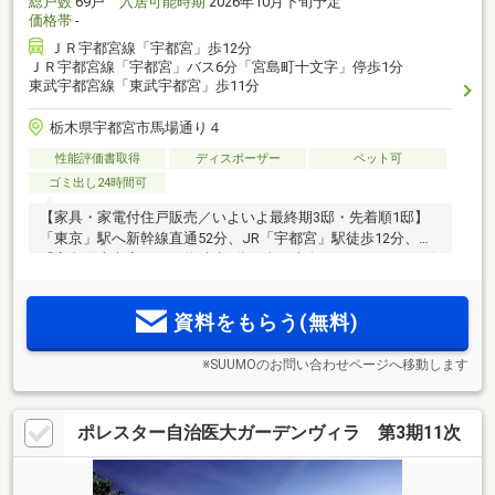
総戸数
69戸
入居可能時期
2026年10月下旬予定
価格帯
-
ＪＲ宇都宮線「宇都宮」歩12分
ＪＲ宇都宮線「宇都宮」バス6分「宮島町十文字」停歩1分
東武宇都宮線「東武宇都宮」歩11分
栃木県宇都宮市馬場通り４
性能評価書取得
ディスポーザー
ペット可
ゴミ出し24時間可
【家具・家電付住戸販売／いよいよ最終期3邸・先着順1邸】
「東京」駅へ新幹線直通52分、JR「宇都宮」駅徒歩12分、
「宮島町十文字」バス停徒歩1分。全戸南向き。ディスポーザ
や住戸前宅配ボックス等、先進の設備仕様。「東武宇都宮百
貨店」やオリオン通り商店街が身近。完成済の実際の部屋で
資料をもらう(無料)
広さや陽光を体感。
※SUUMOのお問い合わせページへ移動します
ポレスター自治医大ガーデンヴィラ 第3期11次