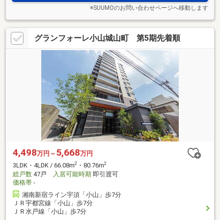
※SUUMOのお問い合わせページへ移動します
グランフォーレ小山城山町 第5期先着順
4,498
5,668
万円～
万円
2
2
3LDK・4LDK / 66.08m
・80.76m
総戸数
47戸
入居可能時期
即引渡可
価格帯
-
湘南新宿ライン宇須「小山」歩7分
ＪＲ宇都宮線「小山」歩7分
ＪＲ水戸線「小山」歩7分