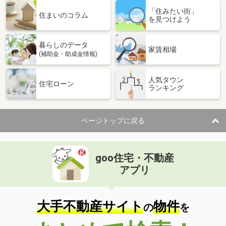
「住みたい街」
住まいのコラム
を見つけよう
暮らしのデータ
家賃相場
(補助金・助成金情報)
人気タウン
住宅ローン
ランキング
ページトップに戻る
goo住宅・不動産
アプリ
大手不動産サイト
物件
の
を