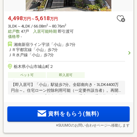
4,498
5,618
万円～
万円
2
2
3LDK～4LDK / 66.08m
～80.76m
総戸数
47戸
入居可能時期
即引渡可
価格帯
-
湘南新宿ライン宇須「小山」歩7分
ＪＲ宇都宮線「小山」歩7分
ＪＲ水戸線「小山」歩7分
栃木県小山市城山町２
ペット可
即入居可
【即入居可】「小山」駅徒歩7分。全邸南向き・3LDK4400万
円台～。住宅ローン控除利用可能（一定要件該当者）。再開
発が進み進化する「小山」駅西口。二重床・二重天井や充実
した設備仕様が快適な暮らしを支えます。完成済の建物で、
実際の空間の魅力をご体感いただけます。ぜひ、お気軽に見
資料をもらう(無料)
にいらしてください。
※SUUMOのお問い合わせページへ移動します