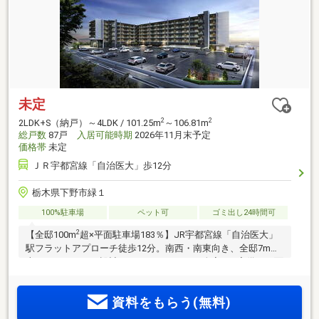
未定
2
2
2LDK+S（納戸）～4LDK / 101.25m
～106.81m
総戸数
87戸
入居可能時期
2026年11月末予定
価格帯
未定
ＪＲ宇都宮線「自治医大」歩12分
栃木県下野市緑１
100%駐車場
ペット可
ゴミ出し24時間可
2
【全邸100m
超×平面駐車場183％】JR宇都宮線「自治医大」
駅フラットアプローチ徒歩12分。南西・南東向き、全邸7m以
上のワイドスパン設計。2LDK+S～4LDK、全室WIC完備。平面
駐車場は2台確保可能。雨の日でも濡れずに乗り降りできる車
寄せ、顔認証システムやZEH-M Oriented採用。モデルルーム
資料をもらう(無料)
公開中。