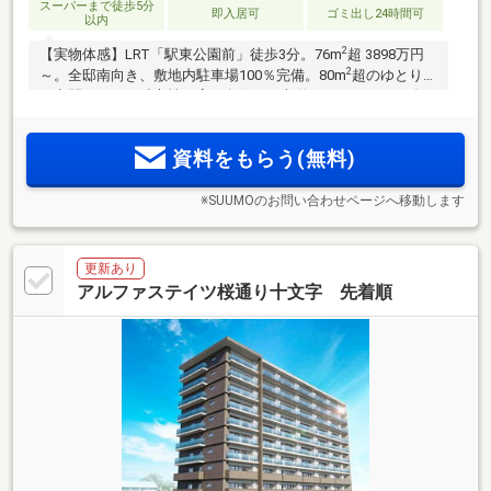
スーパーまで徒歩5分
即入居可
ゴミ出し24時間可
以内
2
【実物体感】LRT「駅東公園前」徒歩3分。76m
超 3898万円
2
～。全邸南向き、敷地内駐車場100％完備。80m
超のゆとりあ
る空間はすべて独立性の高い角住戸。収納をはじめとした多
彩な用途で使用できる大型の納戸付き。環境に優しいZEH-M
の全84邸で快適な毎日を。
資料をもらう(無料)
※SUUMOのお問い合わせページへ移動します
更新あり
アルファステイツ桜通り十文字 先着順