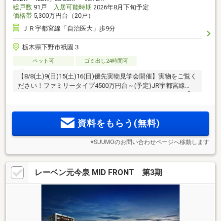
総戸数
91戸
入居可能時期
2026年8月下旬予定
価格帯
5,300万円台（20戸）
ＪＲ宇都宮線「自治医大」歩9分
栃木県下野市祇園３
ペット可
ゴミ出し24時間可
【8/8(土)9(日)15(土)16(日)優先実物見学会開催】実物をご覧く
ださい！ファミリータイプ4500万円台～(予定)JR宇都宮線
2
「自治医大」駅徒歩9分 2LDK～4LDK／専有面積：68.88m
～
2
166.05m
、18タイプ30バリエーションの多彩な間取り 全91
戸・南向き・南東向き＜パークナード自治医大 祇園＞誕生
資料をもらう(無料)
※SUUMOのお問い合わせページへ移動します
レーベン元今泉 MID FRONT 第3期