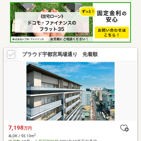
プラウド宇都宮馬場通り 先着順
7,198
万円
2
4LDK / 93.13m