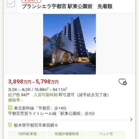
ブランシエラ宇都宮 駅東公園前 先着順
3,898
5,798
万円～
万円
2
2
3LDK～4LDK / 76.88m
～84.11m
総戸数
84戸
入居可能時期
即引渡可（諸手続き完了後）
価格帯
-
東北新幹線「宇都宮」歩14分
宇都宮芳賀ライトレール線「駅東公園前」歩3分
栃木県宇都宮市東宿郷６
100%駐車場
性能評価書取得
ペット可