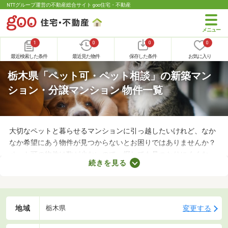
NTTグループ運営の不動産総合サイト goo住宅・不動産
1
0
0
0
最近検索した条件
最近見た物件
保存した条件
お気に入り
栃木県「ペット可・ペット相談」の新築マン
ション・分譲マンション 物件一覧
大切なペットと暮らせるマンションに引っ越したいけれど、なか
なか希望にあう物件が見つからないとお困りではありませんか？
ペット可の物件は数が少ないので、探しても見つかりにくくなっ
続きを見る
ています。ここでペット可・ペット相談可の新築マンションを紹
介しますので、物件別の特徴や間取りをチェックしてみましょ
う。理想の物件に出会えれば、快適にペットと暮らせますよ。
地域
変更する
栃木県