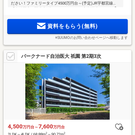
ださい！ファミリータイプ4500万円台～(予定)JR宇都宮線
2
「自治医大」駅徒歩9分 2LDK～4LDK／専有面積：68.88m
～
2
166.05m
、18タイプ30バリエーションの多彩な間取り 全91
戸・南向き・南東向き＜パークナード自治医大 祇園＞誕生
資料をもらう(無料)
※SUUMOのお問い合わせページへ移動します
パークナード自治医大 祇園 第2期3次
4,500
7,600
万円台～
万円台
2
2
2LDK～4LDK / 68.88m
～90.72m