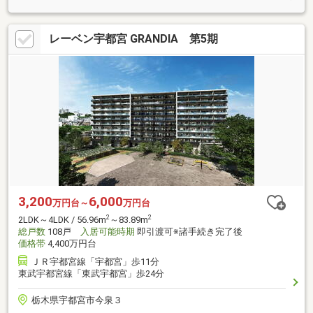
レーベン宇都宮 GRANDIA 第5期
3,200
6,000
万円台～
万円台
2
2
2LDK～4LDK / 56.96m
～83.89m
総戸数
108戸
入居可能時期
即引渡可※諸手続き完了後
価格帯
4,400万円台
ＪＲ宇都宮線「宇都宮」歩11分
東武宇都宮線「東武宇都宮」歩24分
栃木県宇都宮市今泉３