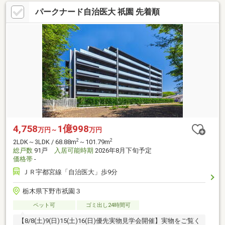
パークナード自治医大 祇園 先着順
4,758
1億998
万円～
万円
2
2
2LDK～3LDK / 68.88m
～101.79m
総戸数
91戸
入居可能時期
2026年8月下旬予定
価格帯
-
ＪＲ宇都宮線「自治医大」歩9分
栃木県下野市祇園３
ペット可
ゴミ出し24時間可
【8/8(土)9(日)15(土)16(日)優先実物見学会開催】実物をご覧く