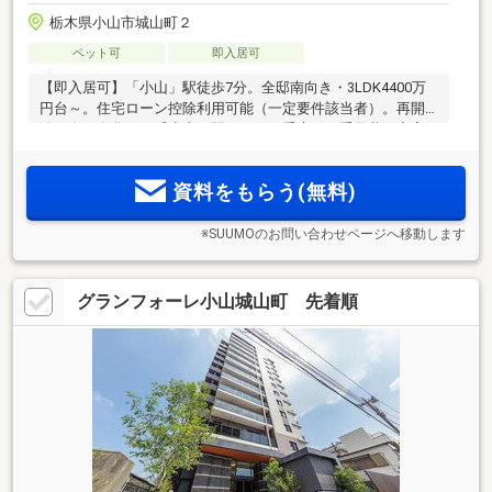
栃木県小山市城山町２
ペット可
即入居可
【即入居可】「小山」駅徒歩7分。全邸南向き・3LDK4400万
円台～。住宅ローン控除利用可能（一定要件該当者）。再開
発が進み進化する「小山」駅西口。二重床・二重天井や充実
した設備仕様が快適な暮らしを支えます。完成済の建物で、
実際の空間の魅力をご体感いただけます。ぜひ、お気軽に見
資料をもらう(無料)
にいらしてください。
※SUUMOのお問い合わせページへ移動します
グランフォーレ小山城山町 先着順