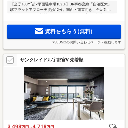
2
【全邸100m
超×平面駐車場183％】JR宇都宮線「自治医大」
駅フラットアプローチ徒歩12分。南西・南東向き、全邸7m以
上のワイドスパン設計。2LDK+S～4LDK、全室WIC完備。平面
駐車場は2台確保可能。雨の日でも濡れずに乗り降りできる車
寄せ、顔認証システムやZEH-M Oriented採用。モデルルーム
資料をもらう(無料)
公開中。
※SUUMOのお問い合わせページへ移動します
サンクレイドル宇都宮V 先着順
3,498
4,718
万円～
万円