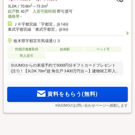
2
2
3LDK / 70.8m
～73.2m
総戸数
42戸
入居可能時期
即引渡可
価格帯
-
ＪＲ宇都宮線「宇都宮」歩14分
東武宇都宮線「東武宇都宮」歩9分
栃木県宇都宮市馬場通り３
性能評価書取得
始発駅
ペット可
即入居可
SUUMOからの来場予約で5000円分ギフトカードプレゼント
2
(注1)！【3LDK 70m
超 角住戸 3400万円台～】建物竣工即入居
可！実際の住戸で日当たりを確認できます！再開発(注2)で進
化するJR「宇都宮」駅西口エリア、宇都宮のメインストリー
ト馬場通りに1フロア3邸角住戸中心(注3)のプライベートレジ
資料をもらう(無料)
デンス誕生
※SUUMOのお問い合わせページへ移動します