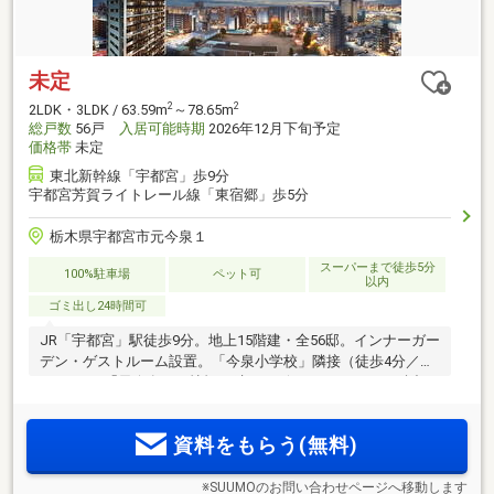
未定
2
2
2LDK・3LDK / 63.59m
～78.65m
総戸数
56戸
入居可能時期
2026年12月下旬予定
価格帯
未定
東北新幹線「宇都宮」歩9分
宇都宮芳賀ライトレール線「東宿郷」歩5分
栃木県宇都宮市元今泉１
スーパーまで徒歩5分
100%駐車場
ペット可
以内
ゴミ出し24時間可
JR「宇都宮」駅徒歩9分。地上15階建・全56邸。インナーガー
デン・ゲストルーム設置。「今泉小学校」隣接（徒歩4分／約
290m）。「元今泉」に憧憬を纏うデザインレジデンス、誕
生。
資料をもらう(無料)
※SUUMOのお問い合わせページへ移動します