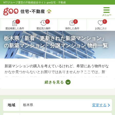
NTTグループ運営の不動産総合サイト goo住宅・不動産
1
0
0
0
最近検索した条件
最近見た物件
保存した条件
お気に入り
栃木県「新着・更新された新築マンション」
の新築マンション・分譲マンション 物件一覧
新築マンションの購入を考えているけれど、希望にあう物件がな
かなか見つからないとお困りではありませんか？ここでは、新
着・更新された新築マンションを紹介します。これまで希望にあ
続きを見る
う物件がなかったとしても、新着・更新された物件のなかに理想
のお部屋があるかもしれません。日々更新される物件情報のなか
から、家族にぴったりなマンションを見つけましょう。
地域
変更する
栃木県