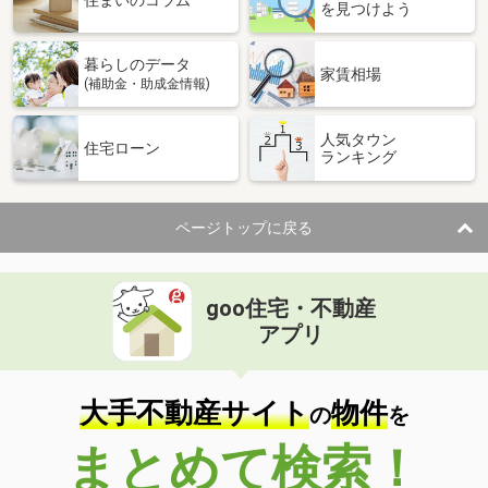
住まいのコラム
を見つけよう
暮らしのデータ
家賃相場
(補助金・助成金情報)
人気タウン
住宅ローン
ランキング
ページトップに戻る
goo住宅・不動産
アプリ
大手不動産サイト
物件
の
を
まとめて検索！