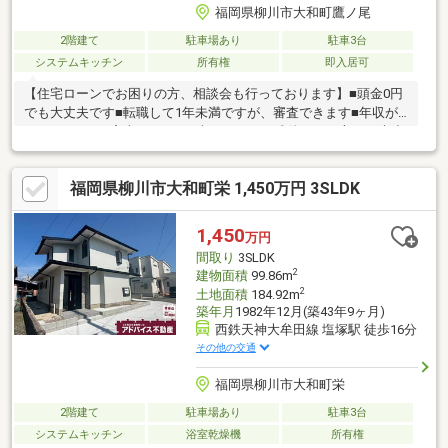
福岡県柳川市大和町鷹ノ尾
2階建て
駐車場あり
駐車3台
システムキッチン
所有権
即入居可
【住宅ローンでお困りの方、相談会も行っております】■頭金0円
でも大丈夫です■転職して1年未満ですが、審査できます■年収が
210万円～でも審査できます■車のローンの残債がある方でも大丈
夫■自営業でも家は買えます■シングルマザーでも家は買えます■
他の不動産屋で審査を断れても1度相談してください初めてのマイ
福岡県柳川市大和町栄 1,450万円 3SLDK
ホーム探しでお得情報お教え致します・不動産購入時にかかる税
金・住宅ローンの控除と手続き・諸経費のご説明※住宅ローンア
ドバイザーが丁寧に貴方様のマイホーム実現を幅広くサポート致
1,450
万円
します！まだ借入が残っている方・すでに持家をお持ちの方、ど
間取り
3SLDK
んな事でもご相談下さい！
2
建物面積
99.86m
2
土地面積
184.92m
築年月
1982年12月(築43年9ヶ月)
西鉄天神大牟田線 塩塚駅 徒歩16分
その他の交通
福岡県柳川市大和町栄
2階建て
駐車場あり
駐車3台
システムキッチン
浴室乾燥機
所有権