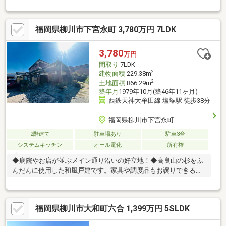
福岡県柳川市下宮永町 3,780万円 7LDK
3,780
万円
間取り
7LDK
2
建物面積
229.38m
2
土地面積
866.29m
築年月
1979年10月(築46年11ヶ月)
西鉄天神大牟田線 塩塚駅 徒歩38分
福岡県柳川市下宮永町
2階建て
駐車場あり
駐車3台
システムキッチン
オール電化
所有権
◆病院やお店が並ぶメイン通り沿いの好立地！◆高良山の杉をふ
んだんに使用した和風戸建です。家具や調度品もお譲りできるも
のがあります(^^♪◆駐車場１０台以上可！（車種や停め方により
ます） 別棟でガレージ車庫があります。◆部屋数が多いので人
数が多いご家族や二世帯住宅にもおすすめです♪◆大規模な内装
福岡県柳川市大和町六合 1,399万円 5SLDK
リフォーム歴があります(^^) 家計に優しいオール電化住宅です。
◆立派な庭石のあるお庭があります。家庭菜園や庭を楽しみたい