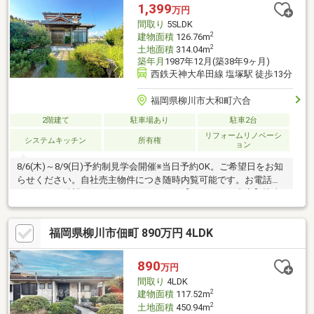
方におすすめ！◆陽当たりの良いサンルームや広縁もあります。
1,399
万円
◆小学校、保育園、スーパー、病院もすぐ近くです♪◆川下りや
間取り
5SLDK
観光名所も多い注目エリア「柳川」に住んでみませんか？
2
建物面積
126.76m
2
土地面積
314.04m
築年月
1987年12月(築38年9ヶ月)
西鉄天神大牟田線 塩塚駅 徒歩13分
福岡県柳川市大和町六合
2階建て
駐車場あり
駐車2台
リフォームリノベーシ
システムキッチン
所有権
ョン
8/6(木)～8/9(日)予約制見学会開催※当日予約OK。ご希望日をお知
らせください。自社売主物件につき随時内覧可能です。お電話か
メールでご希望日をお知らせください。【リフォーム内容】駐車
場拡張、外壁塗装、植栽剪定、庭木伐採システムキッチン交換、
ユニットバス交換、トイレ交換、洗面化粧台交換【おすすめポイ
福岡県柳川市佃町 890万円 4LDK
ント】・本物件は条件により住宅ローン減税が適用されます。・
雨漏り、構造上主要な部分の欠陥や・腐食、給排水管の故障や漏
水についてお引渡しより２年間保証。・シロアリ防除工事施工後5
890
万円
年間保証。
間取り
4LDK
2
建物面積
117.52m
2
土地面積
450.94m