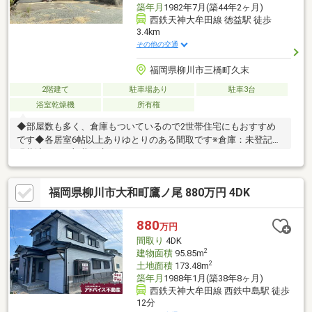
築年月
1982年7月(築44年2ヶ月)
西鉄天神大牟田線 徳益駅 徒歩
3.4km
その他の交通
福岡県柳川市三橋町久末
2階建て
駐車場あり
駐車3台
浴室乾燥機
所有権
◆部屋数も多く、倉庫もついているので2世帯住宅にもおすすめ
です◆各居室6帖以上ありゆとりのある間取です※倉庫：未登記、
現状渡し、一部井戸水あり
福岡県柳川市大和町鷹ノ尾 880万円 4DK
880
万円
間取り
4DK
2
建物面積
95.85m
2
土地面積
173.48m
築年月
1988年1月(築38年8ヶ月)
西鉄天神大牟田線 西鉄中島駅 徒歩
12分