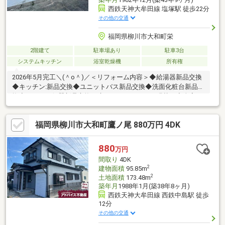
西鉄天神大牟田線 塩塚駅 徒歩22分
その他の交通
福岡県柳川市大和町栄
2階建て
駐車場あり
駐車3台
システムキッチン
浴室乾燥機
所有権
2026年5月完工＼(＾o＾)／＜リフォーム内容＞◆給湯器新品交換
◆キッチン:新品交換◆ユニットバス新品交換◆洗面化粧台新品交
換◆トイレ：便器新品交換、床クッションフロア張替え◆全室：
壁・天井クロス貼り替え◆洋室：床フロアタイル張◆玄関ドア新
品交換◆室内クリーニング◆白蟻防除工事◆外壁・屋根塗装◆駐
福岡県柳川市大和町鷹ノ尾 880万円 4DK
車場拡張工事
880
万円
間取り
4DK
2
建物面積
95.85m
2
土地面積
173.48m
築年月
1988年1月(築38年8ヶ月)
西鉄天神大牟田線 西鉄中島駅 徒歩
12分
その他の交通