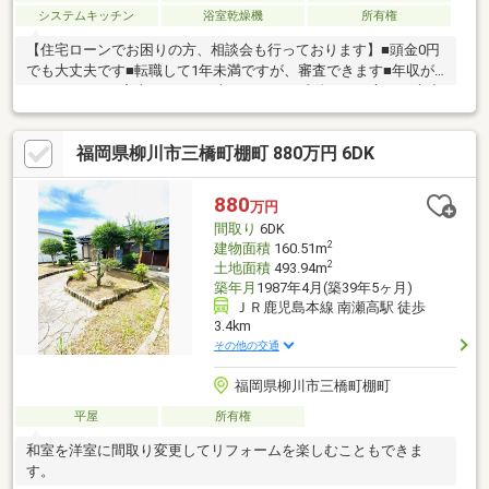
システムキッチン
浴室乾燥機
所有権
【住宅ローンでお困りの方、相談会も行っております】■頭金0円
でも大丈夫です■転職して1年未満ですが、審査できます■年収が
210万円～でも審査できます■車のローンの残債がある方でも大丈
夫■自営業でも家は買えます■シングルマザーでも家は買えます■
他の不動産屋で審査を断れても1度相談してください初めてのマイ
福岡県柳川市三橋町棚町 880万円 6DK
ホーム探しでお得情報お教え致します・不動産購入時にかかる税
金・住宅ローンの控除と手続き・諸経費のご説明※住宅ローンア
ドバイザーが丁寧に貴方様のマイホーム実現を幅広くサポート致
880
万円
します！まだ借入が残っている方・すでに持家をお持ちの方、ど
間取り
6DK
んな事でもご相談下さい！
2
建物面積
160.51m
2
土地面積
493.94m
築年月
1987年4月(築39年5ヶ月)
ＪＲ鹿児島本線 南瀬高駅 徒歩
3.4km
その他の交通
福岡県柳川市三橋町棚町
平屋
所有権
和室を洋室に間取り変更してリフォームを楽しむこともできま
す。