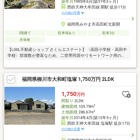
築年月
1995年6月(築31年3ヶ月)
西鉄天神大牟田線 開駅 徒歩11分
その他の交通
福岡県みやま市高田町北新開
2階建て
駐車場あり
駐車2台
所有権
【LIXIL不動産ショップ さくらエステート】〈高田小学校・高田中
学校〉部屋数が豊富なため、二世帯同居やリモートワーク用の書
斎確保、趣味の部屋など、ライフスタイルに合わせた自由な使い
方が可能です。また、2台分のカーポートを完備しており、雨の日
でも愛車を濡らさずに乗り降りができます。来客時や家族の増車
福岡県柳川市大和町塩塚 1,750万円 2LDK
にも対応できる敷地の広さが強みです。落ち着いた住宅街に位置
しながら、平成7年築と構造もしっかりしており、ゆったりとした
庭スペースでのガーデニングやBBQも楽しめます。落ち着いた住
1,750
万円
環境の中で、広い空と開放感を感じながら暮らしたい方に最適な
間取り
2LDK
一軒です。
2
建物面積
105.79m
2
土地面積
286.67m
築年月
2014年4月(築12年5ヶ月)
西鉄天神大牟田線 塩塚駅 徒歩17分
その他の交通