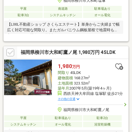
福岡県柳川市大和町塩塚
平屋
南道路
駐車場あり
駐車3台
システムキッチン
オール電化
【LIXIL不動産ショップ さくらエステート】単身からご夫婦まで幅
広く対応可能な間取り。またガルバニウム鋼板屋根で地震時も安
心。ぜひこの機会にご検討ください！
福岡県柳川市大和町鷹ノ尾 1,980万円 4SLDK
1,980
万円
間取り
4SLDK
2
建物面積
168.27m
2
土地面積
323.52m
築年月
2007年5月(築19年4ヶ月)
西鉄天神大牟田線 塩塚駅 徒歩21分
その他の交通
福岡県柳川市大和町鷹ノ尾
平屋
駐車場あり
駐車2台
システムキッチン
オール電化
浴室乾燥機