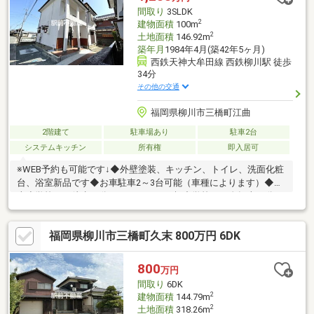
間取り
3SLDK
2
建物面積
100m
2
土地面積
146.92m
築年月
1984年4月(築42年5ヶ月)
西鉄天神大牟田線 西鉄柳川駅 徒歩
34分
その他の交通
福岡県柳川市三橋町江曲
2階建て
駐車場あり
駐車2台
システムキッチン
所有権
即入居可
※WEB予約も可能です↓◆外壁塗装、キッチン、トイレ、洗面化粧
台、浴室新品です◆お車駐車2～3台可能（車種によります）◆藤
吉小学校まで徒歩22分（1600ｍ）・三橋中学校まで自転車13分
（3400ｍ）◆スーパーまるまつまで車で2分で買い物便利◆リビ
ング広々18.8帖
福岡県柳川市三橋町久末 800万円 6DK
800
万円
間取り
6DK
2
建物面積
144.79m
2
土地面積
318.26m