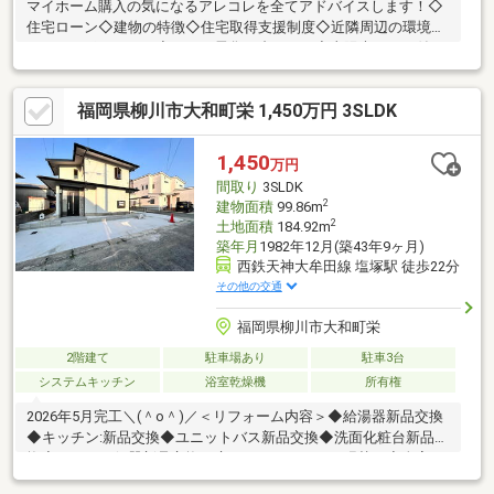
マイホーム購入の気になるアレコレを全てアドバイスします！◇
住宅ローン◇建物の特徴◇住宅取得支援制度◇近隣周辺の環境～
オススメポイント～◇オール電化で省エネ！◇太陽光パネル付
き！◇和風の平家！収納豊富！◇シャッター付き駐車スペース有
り！◇買い物施設徒歩圏内！◇ゆったり落ち着く広々和室！◇お
福岡県柳川市大和町栄 1,450万円 3SLDK
庭には物置があります！頭金やローンでお悩みの方も是非お気軽
にお問合せ下さい！初期費用や税金の気になる内容も疑問が無く
なるように専任のスタッフがしっかりサポートさせて頂きます！
1,450
万円
間取り
3SLDK
2
建物面積
99.86m
2
土地面積
184.92m
築年月
1982年12月(築43年9ヶ月)
西鉄天神大牟田線 塩塚駅 徒歩22分
その他の交通
福岡県柳川市大和町栄
2階建て
駐車場あり
駐車3台
システムキッチン
浴室乾燥機
所有権
2026年5月完工＼(＾o＾)／＜リフォーム内容＞◆給湯器新品交換
◆キッチン:新品交換◆ユニットバス新品交換◆洗面化粧台新品交
換◆トイレ：便器新品交換、床クッションフロア張替え◆全室：
壁・天井クロス貼り替え◆洋室：床フロアタイル張◆玄関ドア新