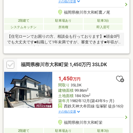
その他の交通
福岡県柳川市大和町鷹ノ尾
2階建て
駐車場あり
駐車3台
システムキッチン
所有権
即入居可
【住宅ローンでお困りの方、相談会も行っております】■頭金0円
でも大丈夫です■転職して1年未満ですが、審査できます■年収が
210万円～でも審査できます■車のローンの残債がある方でも大丈
夫■自営業でも家は買えます■シングルマザーでも家は買えます■
他の不動産屋で審査を断れても1度相談してください初めてのマイ
福岡県柳川市大和町栄 1,450万円 3SLDK
ホーム探しでお得情報お教え致します・不動産購入時にかかる税
金・住宅ローンの控除と手続き・諸経費のご説明※住宅ローンア
ドバイザーが丁寧に貴方様のマイホーム実現を幅広くサポート致
1,450
万円
します！まだ借入が残っている方・すでに持家をお持ちの方、ど
間取り
3SLDK
んな事でもご相談下さい！
2
建物面積
99.86m
2
土地面積
184.92m
築年月
1982年12月(築43年9ヶ月)
西鉄天神大牟田線 塩塚駅 徒歩16分
その他の交通
福岡県柳川市大和町栄
2階建て
駐車場あり
駐車3台