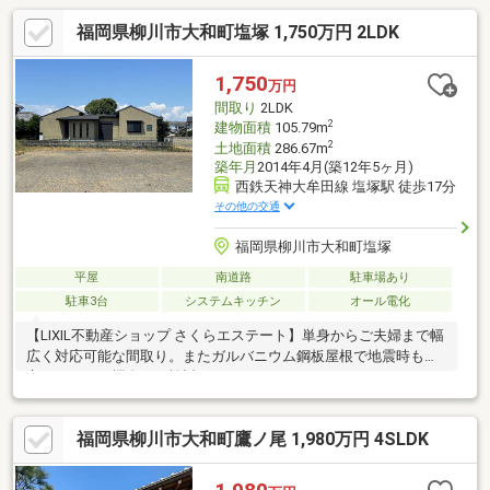
福岡県柳川市大和町塩塚 1,750万円 2LDK
1,750
万円
間取り
2LDK
2
建物面積
105.79m
2
土地面積
286.67m
築年月
2014年4月(築12年5ヶ月)
西鉄天神大牟田線 塩塚駅 徒歩17分
その他の交通
福岡県柳川市大和町塩塚
平屋
南道路
駐車場あり
駐車3台
システムキッチン
オール電化
【LIXIL不動産ショップ さくらエステート】単身からご夫婦まで幅
広く対応可能な間取り。またガルバニウム鋼板屋根で地震時も安
心。ぜひこの機会にご検討ください！
福岡県柳川市大和町鷹ノ尾 1,980万円 4SLDK