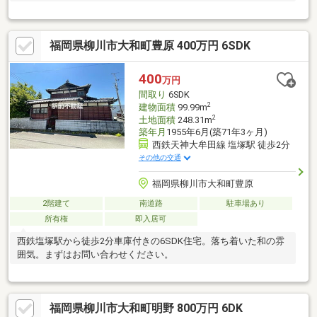
福岡県柳川市大和町豊原 400万円 6SDK
400
万円
間取り
6SDK
2
建物面積
99.99m
2
土地面積
248.31m
築年月
1955年6月(築71年3ヶ月)
西鉄天神大牟田線 塩塚駅 徒歩2分
その他の交通
福岡県柳川市大和町豊原
2階建て
南道路
駐車場あり
所有権
即入居可
西鉄塩塚駅から徒歩2分車庫付きの6SDK住宅。落ち着いた和の雰
囲気。まずはお問い合わせください。
福岡県柳川市大和町明野 800万円 6DK