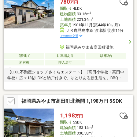
780
万円
間取り
4LDK
2
建物面積
93.15m
2
土地面積
221.34m
築年月
1981年11月(築44年10ヶ月)
ＪＲ鹿児島本線 渡瀬駅 徒歩11分
その他の交通
福岡県みやま市高田町濃施
2階建て
駐車場あり
駐車2台
所有権
即入居可
【LIXIL不動産ショップ さくらエステート】〈高田小学校・高田中
学校〉広々13帖LDKと納戸付きで、ゆとりある新生活を。BBQ・
カフェスペース: ウッドデッキとテラスがあることで、リビングの
延長としてアウトドア空間を楽しめます。庭が全面コンクリート
仕上げなので、「草むしり不要」。クロスとフローリングがリフ
福岡県みやま市高田町北新開 1,198万円 5SDK
ォーム済み。周辺は落ち着いた住宅街のため、静かな住環境を求
めるファミリーやシニア層に最適です。
1,198
万円
間取り
5SDK
2
建物面積
153.14m
2
土地面積
330.58m