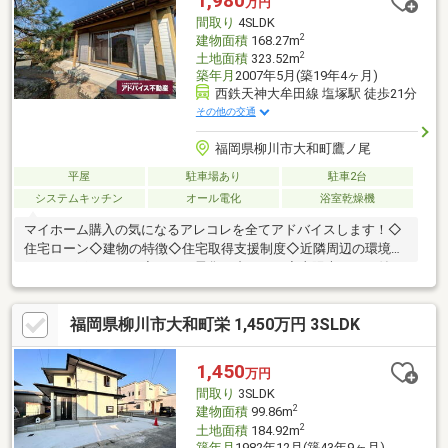
1,980
万円
間取り
4SLDK
2
建物面積
168.27m
2
土地面積
323.52m
築年月
2007年5月(築19年4ヶ月)
西鉄天神大牟田線 塩塚駅 徒歩21分
その他の交通
福岡県柳川市大和町鷹ノ尾
平屋
駐車場あり
駐車2台
システムキッチン
オール電化
浴室乾燥機
マイホーム購入の気になるアレコレを全てアドバイスします！◇
住宅ローン◇建物の特徴◇住宅取得支援制度◇近隣周辺の環境～
オススメポイント～◇オール電化で省エネ！◇太陽光パネル付
き！◇和風の平家！収納豊富！◇シャッター付き駐車スペース有
り！◇買い物施設徒歩圏内！◇ゆったり落ち着く広々和室！◇お
福岡県柳川市大和町栄 1,450万円 3SLDK
庭には物置があります！頭金やローンでお悩みの方も是非お気軽
にお問合せ下さい！初期費用や税金の気になる内容も疑問が無く
なるように専任のスタッフがしっかりサポートさせて頂きます！
1,450
万円
間取り
3SLDK
2
建物面積
99.86m
2
土地面積
184.92m
築年月
1982年12月(築43年9ヶ月)