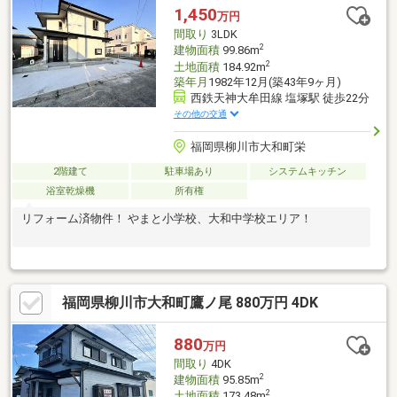
1,450
万円
間取り
3LDK
2
建物面積
99.86m
2
土地面積
184.92m
築年月
1982年12月(築43年9ヶ月)
西鉄天神大牟田線 塩塚駅 徒歩22分
その他の交通
福岡県柳川市大和町栄
2階建て
駐車場あり
システムキッチン
浴室乾燥機
所有権
リフォーム済物件！ やまと小学校、大和中学校エリア！
福岡県柳川市大和町鷹ノ尾 880万円 4DK
880
万円
間取り
4DK
2
建物面積
95.85m
2
土地面積
173.48m