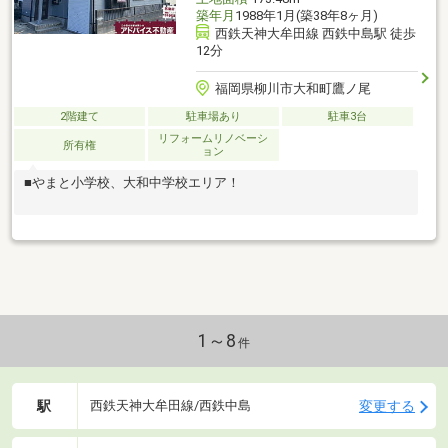
築年月
1988年1月(築38年8ヶ月)
西鉄天神大牟田線 西鉄中島駅 徒歩
12分
福岡県柳川市大和町鷹ノ尾
2階建て
駐車場あり
駐車3台
リフォームリノベーシ
所有権
ョン
■やまと小学校、大和中学校エリア！
1～8
件
駅
変更する
西鉄天神大牟田線/西鉄中島