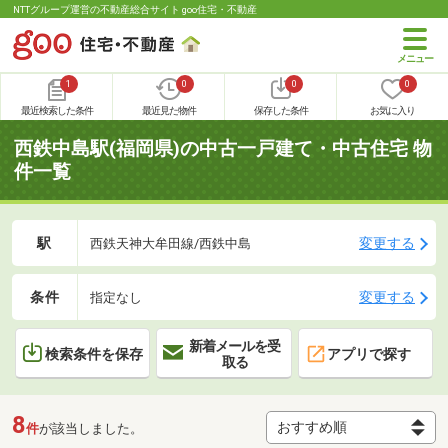
NTTグループ運営の不動産総合サイト goo住宅・不動産
1
0
0
0
最近検索した条件
最近見た物件
保存した条件
お気に入り
西鉄中島駅(福岡県)の中古一戸建て・中古住宅 物
件一覧
駅
変更する
西鉄天神大牟田線/西鉄中島
条件
変更する
指定なし
新着メールを受
検索条件を保存
アプリで探す
取る
8
件
が該当しました。