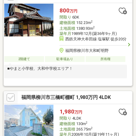
800
万円
間取り
6DK
2
建物面積
152.23m
2
土地面積
1380.93m
築年月
1989年12月(築36年9ヶ月)
西鉄天神大牟田線 塩塚駅 徒歩20分
福岡県柳川市大和町明野
2階建て
駐車場あり
所有権
■やまと小学校、大和中学校エリア！
福岡県柳川市三橋町棚町 1,980万円 4LDK
1,980
万円
間取り
4LDK
2
建物面積
130m
2
土地面積
265.75m
築年月
2006年10月(築19年11ヶ月)