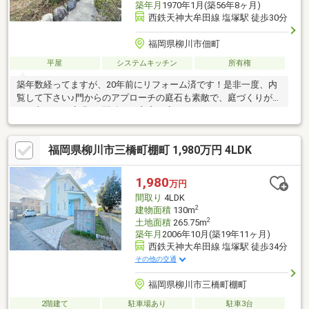
築年月
1970年1月(築56年8ヶ月)
西鉄天神大牟田線 塩塚駅 徒歩30分
福岡県柳川市佃町
平屋
システムキッチン
所有権
築年数経ってますが、20年前にリフォーム済です！是非一度、内
覧して下さい♪門からのアプローチの庭石も素敵で、庭づくりが好
きな方にも！広縁や2間続きの和室も広々としています。
福岡県柳川市三橋町棚町 1,980万円 4LDK
1,980
万円
間取り
4LDK
2
建物面積
130m
2
土地面積
265.75m
築年月
2006年10月(築19年11ヶ月)
西鉄天神大牟田線 塩塚駅 徒歩34分
その他の交通
福岡県柳川市三橋町棚町
2階建て
駐車場あり
駐車3台