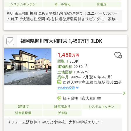
システムキッチン
オール電化
床暖房
柳川市三橋町棚町にある平成18年築の戸建て！ユニバーサルホー
ム施工で快適な住空間♪冬も快適な床暖房付きリビングに、家族の
気配を感じられるリビング階段♪玄関には広々とした土間コンスペ
ースがあり、収納や趣味にも活用OK！さらに、リビング続きの洋
室や書斎（2階）もあり、多彩なライフスタイルに対応◎快適＆便
福岡県柳川市大和町栄 1,450万円 3LDK
利な住まいをぜひご覧ください！
1,450
万円
間取り
3LDK
2
建物面積
99.86m
2
土地面積
184.92m
築年月
1982年12月(築43年9ヶ月)
西鉄天神大牟田線 塩塚駅 徒歩22分
その他の交通
福岡県柳川市大和町栄
2階建て
駐車場あり
システムキッチン
浴室乾燥機
所有権
リフォーム済物件！ やまと小学校、大和中学校エリア！