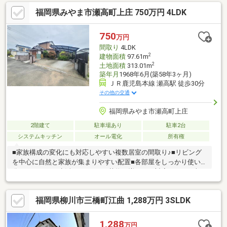
品交換◆室内クリーニング◆白蟻防除工事◆外壁・屋根塗装◆駐
福岡県みやま市瀬高町上庄 750万円 4LDK
車場拡張工事
750
万円
間取り
4LDK
2
建物面積
97.61m
2
土地面積
313.01m
築年月
1968年6月(築58年3ヶ月)
ＪＲ鹿児島本線 瀬高駅 徒歩30分
その他の交通
福岡県みやま市瀬高町上庄
2階建て
駐車場あり
駐車2台
システムキッチン
オール電化
所有権
■家族構成の変化にも対応しやすい複数居室の間取り♪■リビング
を中心に自然と家族が集まりやすい配置■各部屋をしっかり使い
分けられるため生活にメリハリ■荷物が増えても対応しやすい収
納スペース■日常の延長戦で無理なく続く戸建て暮らし
福岡県柳川市三橋町江曲 1,288万円 3SLDK
1,288
万円