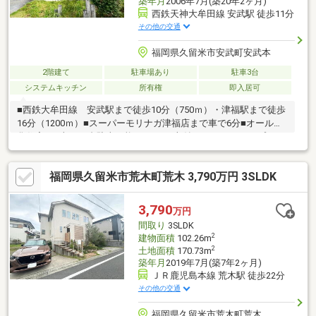
築年月
2006年7月(築20年2ヶ月)
西鉄天神大牟田線 安武駅 徒歩11分
その他の交通
福岡県久留米市安武町安武本
2階建て
駐車場あり
駐車3台
システムキッチン
所有権
即入居可
■西鉄大牟田線 安武駅まで徒歩10分（750ｍ）・津福駅まで徒歩
16分（1200ｍ）■スーパーモリナガ津福店まで車で6分■オール電
化住宅■お車4～5台駐車可能です■1.2F収納スペースもタップリあ
ります■全居室6帖以上
福岡県久留米市荒木町荒木 3,790万円 3SLDK
3,790
万円
間取り
3SLDK
2
建物面積
102.26m
2
土地面積
170.73m
築年月
2019年7月(築7年2ヶ月)
ＪＲ鹿児島本線 荒木駅 徒歩22分
その他の交通
福岡県久留米市荒木町荒木