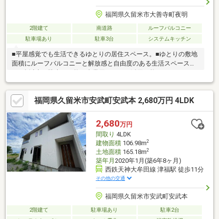
福岡県久留米市大善寺町夜明
2階建て
南道路
ルーフバルコニー
駐車場あり
駐車3台
システムキッチン
■平屋感覚でも生活できるゆとりの居住スペース。■ゆとりの敷地
面積にルーフバルコニーと解放感と自由度のある生活スペース。
■10台以上の駐車も可能で事業用としても活用可能です。
福岡県久留米市安武町安武本 2,680万円 4LDK
2,680
万円
間取り
4LDK
2
建物面積
106.98m
2
土地面積
165.18m
築年月
2020年1月(築6年8ヶ月)
西鉄天神大牟田線 津福駅 徒歩11分
その他の交通
福岡県久留米市安武町安武本
2階建て
駐車場あり
駐車2台