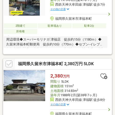
西鉄天神大牟田線 津福駅 徒歩7分
その他の交通
福岡県久留米市津福本町
2階建て
駐車場あり
駐車2台
所有権
周辺環境◆スーパーモリナガ 津福店 徒歩約15分（1180ｍ）◆
久留米津福本町郵便局 徒歩約10分（770ｍ）◆セブン-イレブン
久留米津福駅店 徒歩約8分（600ｍ）◆筑邦銀行津福支店 徒歩
約10分（750ｍ）
福岡県久留米市津福本町 2,380万円 5LDK
2,380
万円
間取り
5LDK
2
建物面積
151m
2
土地面積
314.83m
築年月
1988年2月(築38年7ヶ月)
西鉄天神大牟田線 津福駅 徒歩8分
その他の交通
福岡県久留米市津福本町