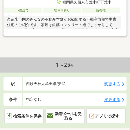
福岡県久留米市荒木町下荒木
2階建て
駐車場あり
所有権
久留米市内のみんなの不動産本舗がお勧めする不動産情報で中古
住宅のご紹介です。家屋は鉄筋コンクリート造でしっかりしてお
ります。2階の広いバルコニーは様々な使用用途が可能です。家庭
菜園をされたいお客様に
1～25
件
駅
変更する
西鉄天神大牟田線/安武
条件
変更する
指定なし
新着メールを受
検索条件を保存
アプリで探す
取る