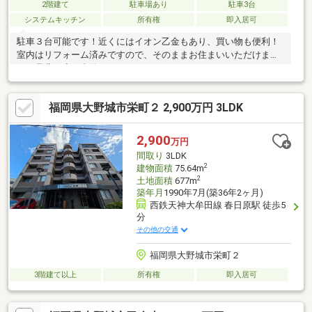
2階建て
駐車場あり
駐車3台
システムキッチン
所有権
即入居可
駐車３台可能です！近くにはイオン乙金もあり、買い物も便利！
室内はリフォーム済みですので、そのままお住まいいただけま
す。是非一度ご内覧ください。
福岡県大野城市栄町２ 2,900万円 3LDK
2,900
万円
間取り
3LDK
2
建物面積
75.64m
2
土地面積
677m
築年月
1990年7月(築36年2ヶ月)
西鉄天神大牟田線 春日原駅 徒歩5
分
その他の交通
福岡県大野城市栄町２
3階建て以上
所有権
即入居可