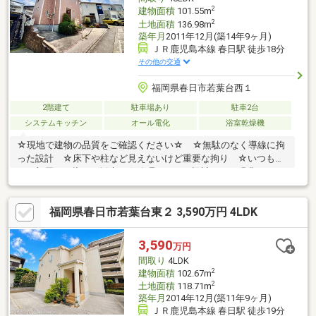
2
建物面積
101.55m
2
土地面積
136.98m
築年月
2011年12月(築14年9ヶ月)
ＪＲ鹿児島本線 春日駅 徒歩18分
その他の交通
福岡県春日市若葉台西１
2階建て
駐車場あり
駐車2台
システムキッチン
オール電化
浴室乾燥機
☆現地で建物の品質をご確認ください☆ ☆無駄のなく導線に拘
った設計 ☆床下や柱など見えないけど重要な拘り ☆いつも明
るい部屋を目指した採光 ☆管理しやすく設計された緑豊かなお
庭 ☆生活利便性バツグンながら、静かな住環境
福岡県春日市若葉台東２ 3,590万円 4LDK
3,590
万円
間取り
4LDK
2
建物面積
102.67m
2
土地面積
118.71m
築年月
2014年12月(築11年9ヶ月)
ＪＲ鹿児島本線 春日駅 徒歩19分