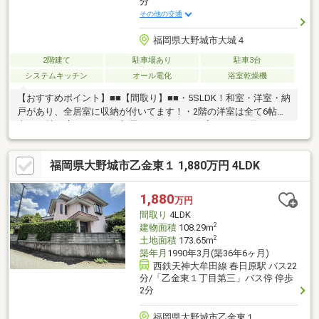
分
その他の交通
福岡県大野城市大城４
2階建て
駐車場あり
駐車3台
システムキッチン
オール電化
浴室乾燥機
【おすすめポイント】■■【間取り】■■・5SLDK！和室・洋室・納
戸があり、全居室に収納が付いてます！・2階の洋室は全て6帖以
上！12帖の広さがあるお部屋もあります。・広さのある納戸は、
家族共有の収納場所として大変役立ちます◎・角地のため、日当
たり・通風良好です！■■【リフォーム内容】■■・新品：キッチ
福岡県大野城市乙金東１ 1,880万円 4LDK
ン・お風呂・トイレ・洗面台・内装：フロアタイル貼り・室内ク
リーニング・建具交換■■【周辺環境・その他】■■・小学校が近
く、お子様の通学に安心のエリア・駐車場3台可■ご内覧・ご来店
1,880
万円
をご希望のお客様は、ご希望のお日にちをご連絡ください
間取り
4LDK
2
建物面積
108.29m
2
土地面積
173.65m
築年月
1990年3月(築36年6ヶ月)
西鉄天神大牟田線 春日原駅 バス22
分/「乙金東１丁目第三」バス停 停歩
2分
福岡県大野城市乙金東１