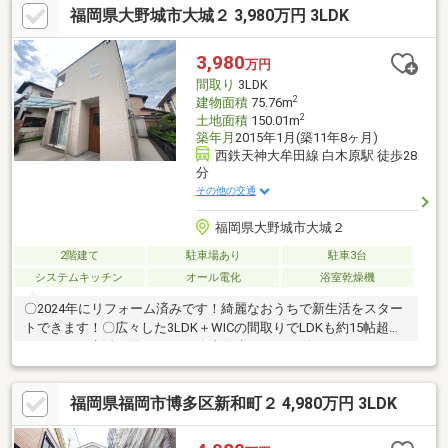
福岡県大野城市大城２ 3,980万円 3LDK
階、2階）ユニットバス（浴室暖房換気乾燥機付）、天井クロス張
替、その他：外壁塗装【周辺施設】1.にしてつストアレガネット
牛頸まで630m 徒歩8分2.大野城市立平野小学校まで800m 徒歩10
3,980
万円
分3.大野城市立平野中学校まで1810m 徒歩23分
間取り
3LDK
2
建物面積
75.76m
2
土地面積
150.01m
築年月
2015年1月(築11年8ヶ月)
西鉄天神大牟田線 白木原駅 徒歩28
分
その他の交通
福岡県大野城市大城２
2階建て
駐車場あり
駐車3台
システムキッチン
オール電化
浴室乾燥機
〇2024年にリフォーム済みです！綺麗なおうちで新生活をスター
トできます！〇広々した3LDK＋WICの間取りでLDKも約15帖超と
ゆったりと生活を送れます！ 〇太陽光パネルも付いており、月々
のランニングコストも抑えることが可能です！ 〇脱衣所には床下
収納付きで、ものが多くなる脱衣所もすっきりとしますね！〇風
福岡県福岡市博多区新和町２ 4,980万円 3LDK
通し・日当たり良好で天気の良い日は気持ちよく物干しができま
す♪〇大城小学校まで徒歩約14分、大野東中学校まで徒歩約11
分！通学にも安心の立地です！〇徒歩圏内に大野城市総合体育館