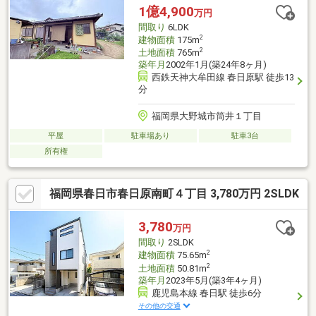
1億4,900
万円
間取り
6LDK
2
建物面積
175m
2
土地面積
765m
築年月
2002年1月(築24年8ヶ月)
西鉄天神大牟田線 春日原駅 徒歩13
分
福岡県大野城市筒井１丁目
平屋
駐車場あり
駐車3台
所有権
福岡県春日市春日原南町４丁目 3,780万円 2SLDK
3,780
万円
間取り
2SLDK
2
建物面積
75.65m
2
土地面積
50.81m
築年月
2023年5月(築3年4ヶ月)
鹿児島本線 春日駅 徒歩6分
その他の交通