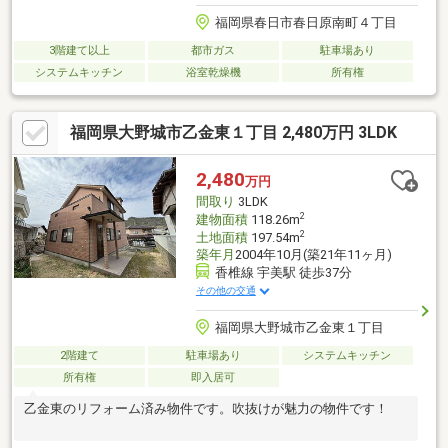
福岡県春日市春日原南町４丁目
3階建て以上
都市ガス
駐車場あり
システムキッチン
浴室乾燥機
所有権
福岡県大野城市乙金東１丁目 2,480万円 3LDK
2,480
万円
間取り
3LDK
2
建物面積
118.26m
2
土地面積
197.54m
築年月
2004年10月(築21年11ヶ月)
香椎線 宇美駅 徒歩37分
その他の交通
福岡県大野城市乙金東１丁目
2階建て
駐車場あり
システムキッチン
所有権
即入居可
乙金東のリフォーム済み物件です。吹抜けが魅力の物件です！