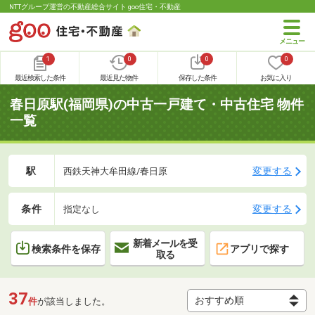
NTTグループ運営の不動産総合サイト goo住宅・不動産
1
0
0
0
最近検索した条件
最近見た物件
保存した条件
お気に入り
春日原駅(福岡県)の中古一戸建て・中古住宅 物件
一覧
駅
変更する
西鉄天神大牟田線/春日原
条件
変更する
指定なし
新着メールを受
検索条件を保存
アプリで探す
取る
37
件
が該当しました。