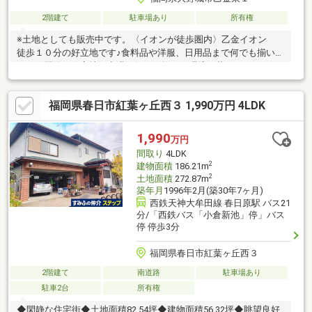
2階建て
駐車場あり
所有権
※土地としても販売中です。〈イオンが徒歩圏内〉乙金イオン
徒歩１０分の好立地です♪食料品や洋服、日用品まで何でも揃いま
す。〈閑静な住宅地〉空港へ行ける静かな環境で暮らせます。
〈全室６帖以上〉６～８帖のお部屋が４つと収納も全部屋にあ
り、ゆとりのある設計となっています♪＼充実の周辺環境♪／コメ
福岡県春日市紅葉ヶ丘西３ 1,990万円 4LDK
ダ珈琲店 大野城乙金店 徒歩９分♪かんた内科医院 車で３分♪北
コミュニティセンター 車で６分♪まどか 乙金東一丁目第三（バ
ス停） 徒歩２分♪
1,990
万円
間取り
4LDK
2
建物面積
186.21m
2
土地面積
272.87m
築年月
1996年2月(築30年7ヶ月)
西鉄天神大牟田線 春日原駅 バス21
分/「西鉄バス「小倉新池」停」バス
停 停歩3分
福岡県春日市紅葉ヶ丘西３
2階建て
南道路
駐車場あり
駐車2台
所有権
◆閑静な住宅街◆土地面積82.54坪◆建物面積56.32坪◆眺望良好