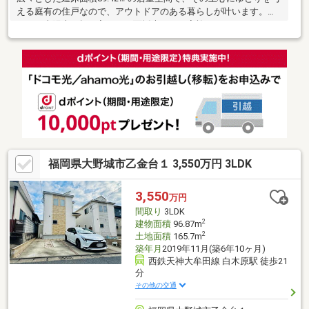
える庭有の住戸なので、アウトドアのある暮らしが叶います。ち
なみに太陽光を招き入れる３面採光です。家族というコミュニテ
ィを支える5ＤＫ。是非その目でお確かめください♪
福岡県大野城市乙金台１ 3,550万円 3LDK
3,550
万円
間取り
3LDK
2
建物面積
96.87m
2
土地面積
165.7m
築年月
2019年11月(築6年10ヶ月)
西鉄天神大牟田線 白木原駅 徒歩21
分
その他の交通