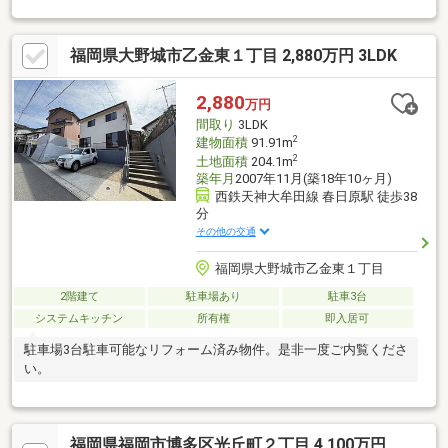
福岡県大野城市乙金東１丁目 2,880万円 3LDK
2,880
万円
間取り
3LDK
2
建物面積
91.91m
2
土地面積
204.1m
築年月
2007年11月(築18年10ヶ月)
西鉄天神大牟田線 春日原駅 徒歩38
分
その他の交通
福岡県大野城市乙金東１丁目
2階建て
駐車場あり
駐車3台
システムキッチン
所有権
即入居可
駐車場3台駐車可能なリフォーム済み物件。是非一度ご内覧くださ
い。
福岡県福岡市博多区光丘町２丁目 4,100万円