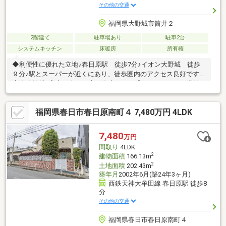
その他の交通
福岡県大野城市筒井２
2階建て
駐車場あり
駐車2台
システムキッチン
床暖房
所有権
◆利便性に優れた立地♪春日原駅 徒歩7分♪イオン大野城 徒歩
９分♪駅とスーパーが近くにあり、徒歩圏内のアクセス良好です！
◆浄水設備♪家中の全ての水が浄水できる「キュリオン」の機能
付♪◆九州八重洲施工の住宅♪デザインや性能のクオリティ含めて
優れております♪◆車2台駐車可能！平坦地のため、スムーズに駐
福岡県春日市春日原南町４ 7,480万円 4LDK
車いただけます♪◆書斎・WIC・2面バルコニー！収納力と使い勝
手を兼ね備え、家族みんなが快適に過ごせる間取りです♪書斎は在
宅ワークやお子さまの勉強スペースとしても活躍します。
7,480
万円
間取り
4LDK
2
建物面積
166.13m
2
土地面積
202.43m
築年月
2002年6月(築24年3ヶ月)
西鉄天神大牟田線 春日原駅 徒歩8
分
その他の交通
福岡県春日市春日原南町４