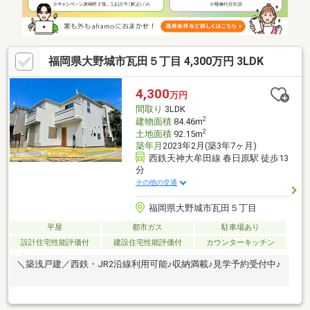
福岡県大野城市瓦田５丁目 4,300万円 3LDK
4,300
万円
間取り
3LDK
2
建物面積
84.46m
2
土地面積
92.15m
築年月
2023年2月(築3年7ヶ月)
西鉄天神大牟田線 春日原駅 徒歩13
分
その他の交通
福岡県大野城市瓦田５丁目
平屋
都市ガス
駐車場あり
設計住宅性能評価付
建設住宅性能評価付
カウンターキッチン
＼築浅戸建／西鉄・JR2沿線利用可能♪収納満載♪見学予約受付中♪