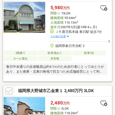
5,980
万円
間取り
1SLDK
2
建物面積
95.64m
2
土地面積
116.13m
築年月
2007年5月(築19年4ヶ月)
ＪＲ鹿児島本線 春日駅 徒歩7分
その他の交通
福岡県春日市光町２
2階建て
駐車場あり
駐車3台
オール電化
所有権
春日中央通りの歩道幅員は約4.1ｍのため歩行者にとってゆとりが
あり、また南東・北東の角地で目立つため店舗経営にとって利点
です。●店舗部分面積約12帖、土間コンクリート施工●店舗の奥に
キッチンを配置、2階は居室●建物施工：マキハウス社●建物屋
根：合板メッキ鋼板葺
福岡県大野城市乙金東１ 2,480万円 3LDK
2,480
万円
間取り
3LDK
2
建物面積
118.26m