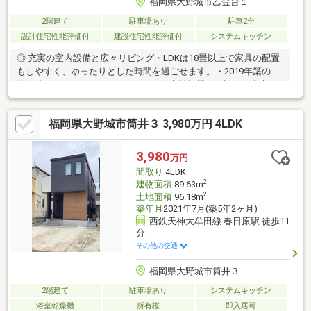
福岡県大野城市乙金台１
2階建て
駐車場あり
駐車2台
設計住宅性能評価付
建設住宅性能評価付
システムキッチン
◎ 充実の室内設備と広々リビング・LDKは18畳以上で家具の配置
もしやすく、ゆったりとした時間を過ごせます。・2019年築の築
浅物件で、IHクッキングヒーターや浴室乾燥機など設備も充実し
ています。◎ 快適なオール電化とゆとりの収納・家計に優しいオ
ール電化仕様。さらに、季節物の収納に便利なロフトも完備して
福岡県大野城市筒井３ 3,980万円 4LDK
います。・南向きの整形地で陽当りも良好。室内は明るく、心地
よい風が通り抜けます。◎ 駐車場2台完備と便利な周辺環境・ス
ーパーやホームセンターが1km圏内にあり、お買い物も徒歩圏内
3,980
万円
で完備された環境です。・大野東小学校、大野東中学校まで徒歩
間取り
4LDK
15圏内で、お子様の通学も安心です。
2
建物面積
89.63m
2
土地面積
96.18m
築年月
2021年7月(築5年2ヶ月)
西鉄天神大牟田線 春日原駅 徒歩11
分
その他の交通
福岡県大野城市筒井３
2階建て
駐車場あり
システムキッチン
浴室乾燥機
所有権
即入居可