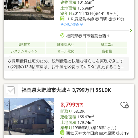
2
建物面積
101.55m
2
土地面積
136.98m
築年月
2011年12月(築14年9ヶ月)
ＪＲ鹿児島本線 春日駅 徒歩19分
その他の交通
福岡県春日市若葉台西１
2階建て
駐車場あり
駐車2台
システムキッチン
オール電化
所有権
◇長期優良住宅のため、税制優遇と快適な暮らしを実現できます
♪◇2階の12.3帖洋室は、お部屋を区切って4LDKに変更することが
可能です！ ◇3帖のウォークインクローゼット2箇所完備♪ 玄
関収納も豊富で、納戸、キッチン横にも収納があります！ ◇敷
地内駐車場は並列2台OK！◇開放感のある吹き抜けがあるお家
福岡県大野城市大城４ 3,799万円 5SLDK
外から明るい光が差し込みます！◇ガーデニングができる庭付き
戸建て♪趣味の時間も充実します♪◇家計に優しい安心安全のオー
ル電化 太陽光発電完備※詳細はお問合せください。
3,799
万円
間取り
5SLDK
2
建物面積
155.67m
2
土地面積
179.74m
築年月
1998年8月(築28年1ヶ月)
西鉄天神大牟田線 白木原駅 徒歩19