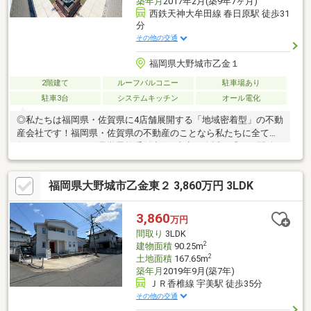
築年月
2017年2月(築9年7ヶ月)
西鉄天神大牟田線 春日原駅 徒歩31
分
その他の交通
福岡県大野城市乙金１
2階建て
ルーフバルコニー
駐車場あり
駐車3台
システムキッチン
オール電化
◎私たちは福岡県・佐賀県に4店舗展開する「地域密着型」の不動
産会社です！福岡県・佐賀県の不動産のことなら私たちに全てお
任せください！！〈見学予約受付中〉■青空を身近に感じる開放
感あふれるスカイバルコニー♪■大野東小中学校まで徒歩5分圏内
で子育て世帯に安心安全☆■並列駐車3台可能で出し入れスムーズ
福岡県大野城市乙金東２ 3,860万円 3LDK
な駐車場■家計にやさしいオール電化住宅■暮らしにゆとりをもた
らす豊富な収納付き■開放感あふれる吹き抜けが家族を包む住ま
い！～ご来店の場合～西鉄春日原駅からは徒歩約13分。筒井4丁
3,860
万円
目交差点そば、ダイレックス大野城店さんの目の前です。駐車ス
間取り
3LDK
ペースは店舗横に5台分ございます。
2
建物面積
90.25m
2
土地面積
167.65m
築年月
2019年9月(築7年)
ＪＲ香椎線 宇美駅 徒歩35分
その他の交通