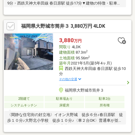
9分・西鉄天神大牟田線 春日原駅 徒歩17分▼建物の特徴・駐車場
1台可（車種による）・敷地面積約31坪、建物面積約29坪の
3SLDK▼お部屋の特徴・約20.0帖の広々としたLDK・LDKに温水
式床暖房あり・全居室6帖以上あり・納戸あり・洗面室に床下収納
福岡県大野城市筒井３ 3,880万円 4LDK
あり■ご希望のお住まい探しをお手伝いします
━━━━━━━━━━━━━━━・・・・・ 物件の詳細・ご相
談はお気軽にお問い合わせください。
3,880
万円
間取り
4LDK
2
建物面積
87.3m
2
土地面積
95.56m
築年月
2021年5月(築5年4ヶ月)
西鉄天神大牟田線 春日原駅 徒歩10
分
その他の交通
福岡県大野城市筒井３
2階建て
駐車場あり
駐車2台
システムキッチン
床暖房
所有権
〈閑静な住宅街の好立地〉イオン大野城 徒歩６分♪春日原駅 徒
歩１０分♪大野北小学校 徒歩１０分♪〈車２台OK〉普通車が並列
で停められます♪〈築浅戸建〉室内きれいにお使いのため、そのま
まお住まいいただけます。〈リビング床暖房〉足元からあたたか