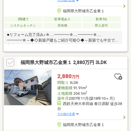
その他の交通
福岡県大野城市乙金東１
2階建て
駐車場あり
駐車3台
システムキッチン
所有権
即入居可
■リフォーム完了済み♪☆‥…━━━━☆‥…━━━━☆‥…
━━━━☆～◆◇新築戸建もご紹介可能◇◆～新築でも中古でも
実績のある弊社だからこそできる！それぞれのメリット・デメリ
ットを把握し、じっくり比較検討することができます♪内見したい
物件をツアー形式でまわることも可能♪お住み替え相談も承ります
福岡県大野城市乙金東１ 2,880万円 3LDK
♪☆‥…━━━━☆‥…━━━━☆‥…━━━━☆◆ご内覧は土日祝・
当日も対応可能♪◆頭金０円ＯＫ！◆追加リフォームもワンスト
ップで承ります♪◆“借りれる額”と“無理なく返せる額”は違う！◆
2,880
万円
住宅ローンアドバイザーが最適な返済計画をご提案♪
間取り
3LDK
2
建物面積
91.91m
2
土地面積
204.1m
築年月
2007年11月(築18年10ヶ月)
西鉄天神大牟田線 春日原駅 徒歩38
分
その他の交通
福岡県大野城市乙金東１