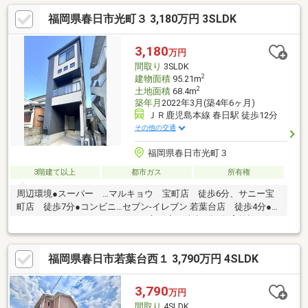
い暮らしを実現♪＼充実の周辺環境♪／ミスターマックス 大野城
福岡県春日市光町３ 3,180万円 3SLDK
店 徒歩５分♪大野城市役所 徒歩７分♪上筒井ふれあい公園 徒
歩６分♪スポーツデポ 太宰府インター店 徒歩１４分♪
3,180
万円
間取り
3SLDK
2
建物面積
95.21m
2
土地面積
68.4m
築年月
2022年3月(築4年6ヶ月)
ＪＲ鹿児島本線 春日駅 徒歩12分
その他の交通
福岡県春日市光町３
3階建て以上
都市ガス
所有権
周辺環境●スーパー …マルキョウ 宝町店 徒歩6分、サニー宝
町店 徒歩7分●コンビニ…セブン-イレブン 若葉台店 徒歩4分●ド
ラッグストア…マツモトキヨシ 宝町店 徒歩5分●教育施設…春日
駅前なないろ保育園 徒歩8分、春日市立春日東小学校 徒歩9
分、春日市立春日東中学校 徒歩6分●病院…自衛隊福岡病院 徒
福岡県春日市若葉台西１ 3,790万円 4SLDK
歩7分●光公園 徒歩3分【販売担当】※ご内覧希望等お気軽にお問
い合わせください。東急リバブル大橋センター担当：安井 薫乃
（やすい ゆきの）携帯 080-9656-3966 フリーコール 0120-965-
3,790
万円
759
間取り
4SLDK