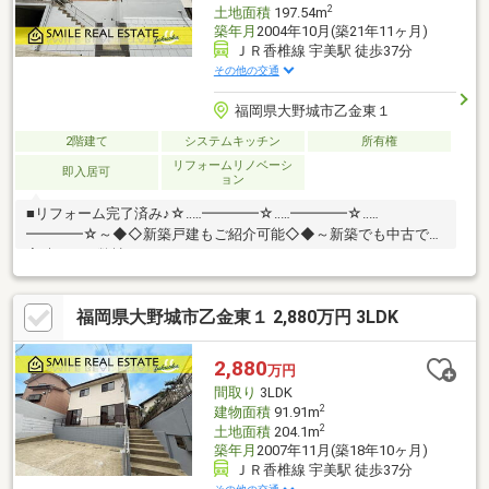
2
土地面積
197.54m
築年月
2004年10月(築21年11ヶ月)
ＪＲ香椎線 宇美駅 徒歩37分
その他の交通
福岡県大野城市乙金東１
2階建て
システムキッチン
所有権
リフォームリノベーシ
即入居可
ョン
■リフォーム完了済み♪☆‥…━━━━☆‥…━━━━☆‥…
━━━━☆～◆◇新築戸建もご紹介可能◇◆～新築でも中古でも
実績のある弊社だからこそできる！それぞれのメリット・デメリ
ットを把握し、じっくり比較検討することができます♪内見したい
物件をツアー形式でまわることも可能♪お住み替え相談も承ります
福岡県大野城市乙金東１ 2,880万円 3LDK
♪☆‥…━━━━☆‥…━━━━☆‥…━━━━☆◆ご内覧は土日祝・
当日も対応可能♪◆頭金０円ＯＫ！◆追加リフォームもワンスト
ップで承ります♪◆“借りれる額”と“無理なく返せる額”は違う！◆
2,880
万円
住宅ローンアドバイザーが最適な返済計画をご提案♪
間取り
3LDK
2
建物面積
91.91m
2
土地面積
204.1m
築年月
2007年11月(築18年10ヶ月)
ＪＲ香椎線 宇美駅 徒歩37分