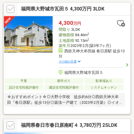
福岡県大野城市瓦田５ 4,300万円 3LDK
4,300
万円
間取り
3LDK
2
建物面積
84.46m
2
土地面積
92.15m
築年月
2023年2月(築3年7ヶ月)
西鉄天神大牟田線 春日原駅 徒歩13
分
その他の交通
福岡県大野城市瓦田５
平屋
都市ガス
駐車場あり
設計住宅性能評価付
建設住宅性能評価付
システムキッチン
☆おすすめポイント☆◎大野小学校 徒歩約6分◎西鉄天神大牟
田『春日原駅』徒歩13分◎築浅一戸建て（2023年2月築）◎イオ
ン大野城店 徒歩約8分■見るだけで聞くだけOK■お問い合わせ・
見学予約も、まずは「資料請求」またはお電話で♪【センチュリー
２１】■ 世界84の国と地域に、12900店舗、14.4万人もの営業スタ
福岡県春日市春日原南町４ 3,780万円 2SLDK
ッフ （2024年3月末時点）。これが世界最大級の不動産ネット
ワーク 「センチュリー21」です!■「安心」と「信頼」をモットー