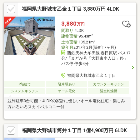
福岡県大野城市乙金１丁目 3,880万円 4LDK
3,880
万円
間取り
4LDK
2
建物面積
95.43m
2
土地面積
135.21m
築年月
2017年2月(築9年7ヶ月)
西鉄天神大牟田線 春日原駅 バス17
分/「まどか号「大野東小入口」停」
バス停 停歩4分
福岡県大野城市乙金１丁目
2階建て
駐車場あり
カウンターキッチン
システムキッチン
オール電化
浴室乾燥機
並列駐車3台可能・4LDKの家計に優しいオール電化住宅・楽しみ
方いろいろスカイバルコニー付
福岡県大野城市筒井１丁目 1億4,900万円 6LDK