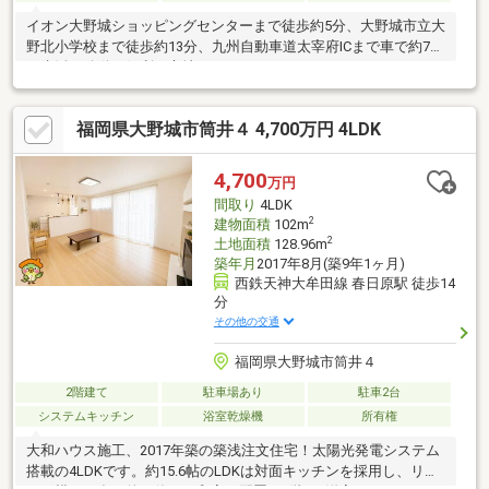
イオン大野城ショッピングセンターまで徒歩約5分、大野城市立大
野北小学校まで徒歩約13分、九州自動車道太宰府ICまで車で約7分
で生活や移動に便利な立地です。
福岡県大野城市筒井４ 4,700万円 4LDK
4,700
万円
間取り
4LDK
2
建物面積
102m
2
土地面積
128.96m
築年月
2017年8月(築9年1ヶ月)
西鉄天神大牟田線 春日原駅 徒歩14
分
その他の交通
福岡県大野城市筒井４
2階建て
駐車場あり
駐車2台
システムキッチン
浴室乾燥機
所有権
大和ハウス施工、2017年築の築浅注文住宅！太陽光発電システム
搭載の4LDKです。約15.6帖のLDKは対面キッチンを採用し、リビ