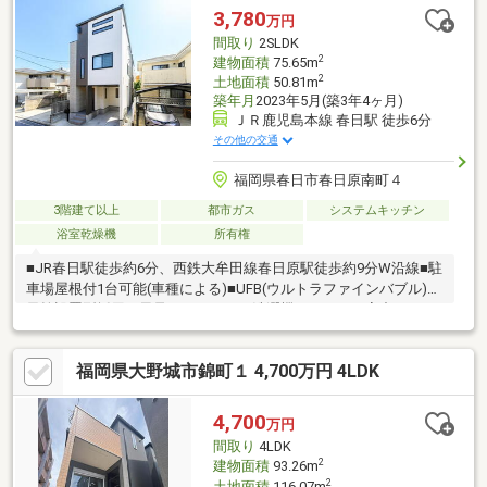
に、北海道から沖縄までの994店舗、6442人のスタッフ （2024
3,780
万円
年3月末時点）が住まい選びのお手伝いをしています。
間取り
2SLDK
2
建物面積
75.65m
2
土地面積
50.81m
築年月
2023年5月(築3年4ヶ月)
ＪＲ鹿児島本線 春日駅 徒歩6分
その他の交通
福岡県春日市春日原南町４
3階建て以上
都市ガス
システムキッチン
浴室乾燥機
所有権
■JR春日駅徒歩約6分、西鉄大牟田線春日原駅徒歩約9分W沿線■駐
車場屋根付1台可能(車種による)■UFB(ウルトラファインバブル)
元栓設置型採用お風呂、キッチン、洗濯機、トイレ、家中のすべ
ての水をUFB化されております。一般的には、洗浄力の向上、排
水溝のぬめり抑制、トイレの汚れ付着防止、洗濯物の黄ばみ防
福岡県大野城市錦町１ 4,700万円 4LDK
止、美容・保湿効果 があるといわれています。■周辺環境 徒歩
10分圏内に以下の施設ございます。春日原小学校徒歩約2分、春
日公園徒歩3分、春日市役所徒歩2分、春日警察署徒歩3分、セブ
4,700
万円
ンイレブン春日原駅前店徒歩7分、サニー 春日原店徒歩9分、業務
間取り
4LDK
スーパー 大野城曙町店徒歩10分
2
建物面積
93.26m
2
土地面積
116.07m