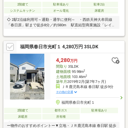
2階建て
駐車場あり
駐車2台
システムキッチン
オール電化
床暖房
◇ 2駅2沿線利用可～通勤・通学に便利～ ・西鉄天神大牟田線
「春日原」駅まで徒歩8分／約580m 駅直結型商業施設「レイリ
ア春日原」(徒歩8分／約580m) ・JR鹿児島本線「春日」駅まで
徒歩7分／約500m◇（南東・北西）2方道路で陽当り良好◇ 整形
地／[公簿] 61.23坪◇ 注文住宅／全室6帖以上の4LDK／吹抜け 有
福岡県春日市光町１ 4,280万円 3SLDK
◇ LDK約26.0帖／対面式キッチン◇ LDKに「床暖房」有◇ サンル
ーム有＜周辺環境＞
4,280
万円
間取り
3SLDK
2
建物面積
95.98m
2
土地面積
103.46m
築年月
2019年2月(築7年7ヶ月)
ＪＲ鹿児島本線 春日駅 徒歩9分
その他の交通
福岡県春日市光町１
2階建て
都市ガス
駐車場あり
床暖房
所有権
ー物件のおすすめポイントー▼立地・ＪＲ鹿児島本線 春日駅 徒歩