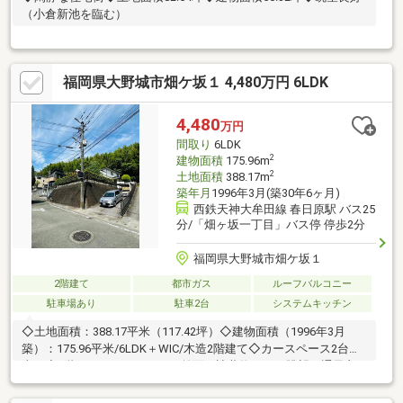
（小倉新池を臨む）
福岡県大野城市畑ケ坂１ 4,480万円 6LDK
4,480
万円
間取り
6LDK
2
建物面積
175.96m
2
土地面積
388.17m
築年月
1996年3月(築30年6ヶ月)
西鉄天神大牟田線 春日原駅 バス25
分/「畑ヶ坂一丁目」バス停 停歩2分
福岡県大野城市畑ケ坂１
2階建て
都市ガス
ルーフバルコニー
駐車場あり
駐車2台
システムキッチン
◇土地面積：388.17平米（117.42坪）◇建物面積（1996年3月
築）：175.96平米/6LDK＋WIC/木造2階建て◇カースペース2台駐
車可◇2階ルーフバルコニーは前面に遮蔽物がなく眺望・通風良
好◇2016年4月リフォーム完了～リフォーム内容～新品交換：シ
ステムキッチン（食器洗い乾燥機付）・洗面化粧台・トイレ（1