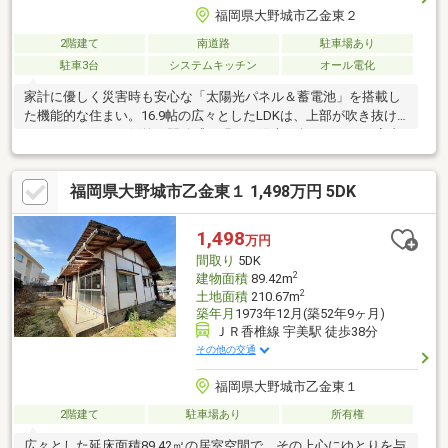
福岡県大野城市乙金東２
2階建て
南道路
駐車場あり
駐車3台
システムキッチン
オール電化
家計に優しく災害時も安心な「太陽光パネル＆蓄電池」を搭載し
た機能的な住まい。16.9帖の広々としたLDKは、上部が吹き抜け
になっており、圧倒的な開放感と明るい陽光に包まれます。室内
から繋がるウッドデッキは、家族の憩いや趣味の場として大活
躍。2階には6帖の主寝室、5.8帖の子供部屋に加え、リモートワー
福岡県大野城市乙金東１ 1,498万円 5DK
クや収納に便利な3.5帖のサービスルームを完備。水回りを集約し
た効率的な家事動線や、2階ホールに設けられた手洗い器など、細
部まで住み心地にこだわりました。環境にも家計にも優しい、ゆ
1,498
万円
とりある新生活をここから始めませんか。
間取り
5DK
2
建物面積
89.42m
2
土地面積
210.67m
築年月
1973年12月(築52年9ヶ月)
ＪＲ香椎線 宇美駅 徒歩38分
その他の交通
福岡県大野城市乙金東１
2階建て
駐車場あり
所有権
広々とした延床面積89.42㎡の居室空間で、その上心にゆとりを与