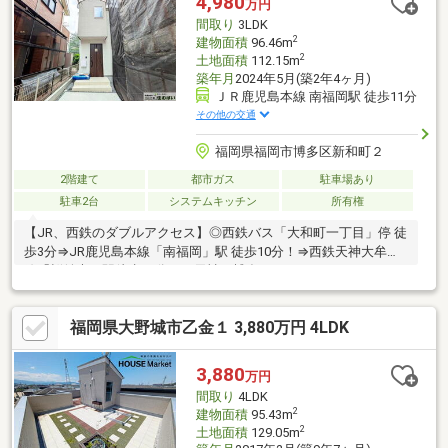
4,980
万円
があり、子育て中のファミリー向けです！〇閑静な住宅街となっ
間取り
3LDK
ており、落ち着いた住環境を実現できます
2
建物面積
96.46m
2
土地面積
112.15m
築年月
2024年5月(築2年4ヶ月)
ＪＲ鹿児島本線 南福岡駅 徒歩11分
その他の交通
福岡県福岡市博多区新和町２
2階建て
都市ガス
駐車場あり
駐車2台
システムキッチン
所有権
【JR、西鉄のダブルアクセス】◎西鉄バス「大和町一丁目」停 徒
歩3分⇒JR鹿児島本線「南福岡」駅 徒歩10分！⇒西鉄天神大牟田
線「桜並木」駅徒歩13分！ 天神、博多にもアクセスしやすいで
すね・小学校 徒歩9分、中学校 徒歩25分・スーパー、コンビニ 徒
歩10分圏内☆「博多駅」までバスで1本乗換ナシ☆◆全居室フロ
福岡県大野城市乙金１ 3,880万円 4LDK
ーリング仕様でお掃除楽々♪◇ファミリークローク付き◆2台縦列
駐車可能！（駐車台数は車種による）◇南面採光で陽当たりがよ
く洗濯物も乾きやすい♪※長期優良住宅※省エネ断熱等級6取得【住
3,880
万円
まいの相談窓口「住むばい」】◇◆◇ 092-624-7739 ◇◆◇
間取り
4LDK
2
建物面積
95.43m
2
土地面積
129.05m