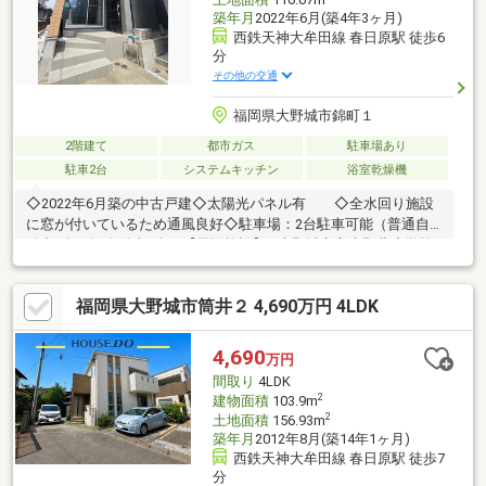
築年月
2022年6月(築4年3ヶ月)
西鉄天神大牟田線 春日原駅 徒歩6
分
その他の交通
福岡県大野城市錦町１
2階建て
都市ガス
駐車場あり
駐車2台
システムキッチン
浴室乾燥機
◇2022年6月築の中古戸建◇太陽光パネル有 ◇全水回り施設
に窓が付いているため通風良好◇駐車場：2台駐車可能（普通自
動車1台、軽自動車1台）【周辺施設】1.大野城市立大野北小学校
まで830m 徒歩11分2.大野城市立御陵中学校まで2430m 徒歩31分
3.イオン大野城店まで620m 徒歩8分
福岡県大野城市筒井２ 4,690万円 4LDK
4,690
万円
間取り
4LDK
2
建物面積
103.9m
2
土地面積
156.93m
築年月
2012年8月(築14年1ヶ月)
西鉄天神大牟田線 春日原駅 徒歩7
分