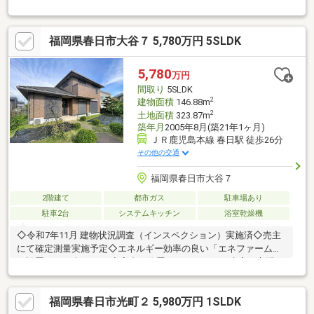
ング横には多目的に使える和室を配置。2階は3洋室＋ウォークイ
ンクローゼット付きで収納も充実しています。IHクッキングヒー
ターや浴室乾燥機など設備も充実。敷地約39坪、駐車場は並列2
福岡県春日市大谷７ 5,780万円 5SLDK
台可能、前面道路約5.8mで車の出し入れもスムーズです。イオン
やミスターマックスなど商業施設が充実し、西鉄「春日原」駅徒
歩約14分、JRも利用可能。築浅ならではのきれいな室内と優れた
5,780
万円
住環境が魅力の一邸です。
間取り
5SLDK
2
建物面積
146.88m
2
土地面積
323.87m
築年月
2005年8月(築21年1ヶ月)
ＪＲ鹿児島本線 春日駅 徒歩26分
その他の交通
福岡県春日市大谷７
2階建て
都市ガス
駐車場あり
駐車2台
システムキッチン
浴室乾燥機
◇令和7年11月 建物状況調査（インスペクション）実施済◇売主
にて確定測量実施予定◇エネルギー効率の良い「エネファーム」
を設置（2015年10月）◇高台に位置しているため、水害の心配な
し◇西鉄バス「紅葉ヶ丘」停まで徒歩7分◇春日市立大谷小学校
まで徒歩7分◇春日市立春日東中学校まで徒歩12分◇サニーちく
福岡県春日市光町２ 5,980万円 1SLDK
し台店まで徒歩7分