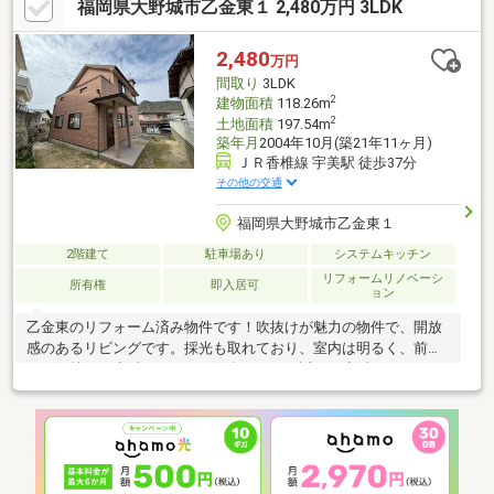
福岡県大野城市乙金東１ 2,480万円 3LDK
2,480
万円
間取り
3LDK
2
建物面積
118.26m
2
土地面積
197.54m
築年月
2004年10月(築21年11ヶ月)
ＪＲ香椎線 宇美駅 徒歩37分
その他の交通
福岡県大野城市乙金東１
2階建て
駐車場あり
システムキッチン
リフォームリノベーシ
所有権
即入居可
ョン
乙金東のリフォーム済み物件です！吹抜けが魅力の物件で、開放
感のあるリビングです。採光も取れており、室内は明るく、前向
きな気持ちで生活できます。乙金イオンも近く、生活のしやすい
エリアになります。是非一度ご内覧ください。