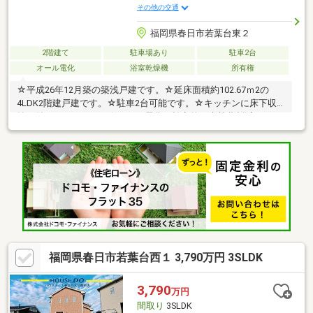
その他の交通
福岡県春日市若葉台東２
2階建て
駐車場あり
駐車2台
オール電化
浴室乾燥機
所有権
☆平成26年12月築の築浅戸建です。☆延床面積約102.67ｍ2の
4LDK2階建戸建です。☆駐車2台可能です。☆キッチンに床下収
納が付いております。☆オール電化で効率的な光熱費削減になり
ます♪☆春日東小学校まで、徒歩約9分！春日東中学校まで、徒歩
約9分！お子様の通学も安心です！☆周辺には、徒歩圏内に「サ
ニーちくし台店」「樋口病院」「ファミリーマート春日若葉台東
３丁目店」などがあり周辺施設充実しております。☆リフォーム
のご相談承ります。☆交通量少なく、閑静な住宅街です！子育て
も安心の住環境です！☆ぜひナカジツまでお気軽にお問い合わせ
ください。
福岡県春日市若葉台西１ 3,790万円 3SLDK
3,790
万円
間取り
3SLDK